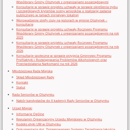
Współpracy Gminy Olsztynek z organizacjami pozarządowymi
Konsultacje w sprawie projektu uchwały w sprawie określenia trybu
i szczegółowych kryteriów oceny wniosków o realizację zadania
publicznego w ramach inicjatywy lokalnej
Wprowadzenie strefy ciszy na jeziorach w gminie Olsztynek –
konsultacje
Konsultacje w sprawie projektu uchwały Rocznego Programu
Współpracy Gminy Olsztynek z organizacjami pozarządowymi na rok
2025
Konsultacje w sprawie projektu uchwały Rocznego Programu
Współpracy Gminy Olsztynek z organizacjami pozarządowymi na rok
2026
Konsultacje społeczne w sprawie przyjęcia Gminnego Programu
Profilaktyki i Rozwiązywania Problemów Alkoholowych oraz
Przeciwdziałania Narkomanii na rok 2026
Młodzieżowa Rada Miejska
Skład Młodzieżowej Rady
Kontakt
Statut
Rada Seniorów w Olsztynku
Nabór kandydatów do II kadencji Rady Seniorów w Olsztynku
Urząd Miejski
Informacje Ogólne
Regulamin Organizacyjny Urzedu Miejskiego w Olsztynku
Kodeks etyki UM w Olsztynku
Dokumentacja dot. Zintegrowanego Systemu Zarządzania Jakością