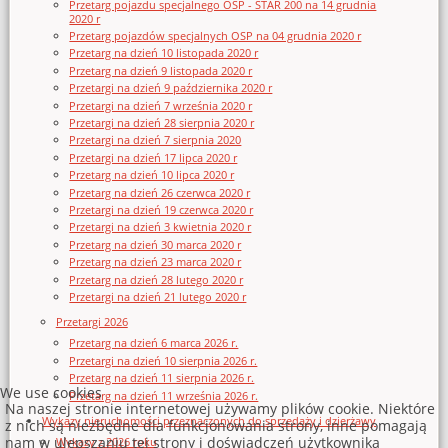
Przetarg pojazdu specjalnego OSP - STAR 200 na 14 grudnia
2020 r
Przetarg pojazdów specjalnych OSP na 04 grudnia 2020 r
Przetarg na dzień 10 listopada 2020 r
Przetarg na dzień 9 listopada 2020 r
Przetargi na dzień 9 października 2020 r
Przetargi na dzień 7 września 2020 r
Przetargi na dzień 28 sierpnia 2020 r
Przetargi na dzień 7 sierpnia 2020
Przetargi na dzień 17 lipca 2020 r
Przetarg na dzień 10 lipca 2020 r
Przetarg na dzień 26 czerwca 2020 r
Przetargi na dzień 19 czerwca 2020 r
Przetargi na dzień 3 kwietnia 2020 r
Przetarg na dzień 30 marca 2020 r
Przetarg na dzień 23 marca 2020 r
Przetarg na dzień 28 lutego 2020 r
Przetargi na dzień 21 lutego 2020 r
Przetargi 2026
Przetarg na dzień 6 marca 2026 r.
Przetargi na dzień 10 sierpnia 2026 r.
Przetarg na dzień 11 sierpnia 2026 r.
We use cookies
Przetarg na dzień 11 września 2026 r.
Na naszej stronie internetowej używamy plików cookie. Niektóre
Wykazy nieruchomości przeznaczonych do sprzedaży i dzierżawy
z nich są niezbędne dla funkcjonowania strony, inne pomagają
nam w ulepszaniu tej strony i doświadczeń użytkownika
Wykazy z 2026 roku