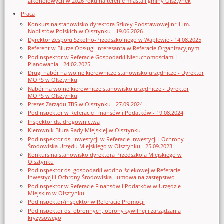
alkoholowych w 2026 roku na terenie miasta i gminy Olsztynek
Praca
Konkurs na stanowisko dyrektora Szkoły Podstawowej nr 1 im.
Noblistów Polskich w Olsztynku - 19.06.2026
Dyrektor Zespołu Szkolno-Przedszkolnego w Waplewie - 14.08.2025
Referent w Biurze Obsługi Interesanta w Referacie Organizacyjnym
Podinspektor w Referacie Gospodarki Nieruchomościami i
Planowania - 24.02.2025
Drugi nabór na wolne kierownicze stanowisko urzędnicze - Dyrektor
MOPS w Olsztynku
Nabór na wolne kierownicze stanowisko urzędnicze - Dyrektor
MOPS w Olsztynku
Prezes Zarządu TBS w Olsztynku - 27.09.2024
Podinspektor w Referacie Finansów i Podatków - 19.08.2024
Inspektor ds. drogownictwa
Kierownik Biura Rady Miejskiej w Olsztynku
Podinspektor ds. inwestycji w Referacie Inwestycji i Ochrony
Środowiska Urzędu Miejskiego w Olsztynku - 25.09.2023
Konkurs na stanowisko dyrektora Przedszkola Miejskiego w
Olsztynku
Podinspektor ds. gospodarki wodno-ściekowej w Referacie
Inwestycji i Ochrony Środowiska - umowa na zastępstwo
Podinspektor w Referacie Finansów i Podatków w Urzędzie
Miejskim w Olsztynku
Podinspektor/inspektor w Referacie Promocji
Podinspektor ds. obronnych, obrony cywilnej i zarządzania
kryzysowego