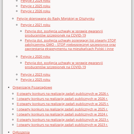
Petycje z 2024 roku
Petycje z 2025 roku
Petycje z 2026 roku
Petycje skierowane do Rady Miejskiej w Olsztynku
Petycje z 2021 roku
Petycja dot. podjęcia uchwały w sprawie gwarancji
producentów szczepionek na COVID-19
Petycja dot. podjęcia uchwały poierającej list otwarty STOP
zabójczenmu GMO - STOP niebezpiecznej szczepionce oraz
zaprzestania eksperymentu na mieszkańcach Polski i inne
Petycje z 2020 roku
Petycja dot. podjęcia uchwały w sprawie gwarancji
producentów szczepionek na COVID-19
Petycje z 2023 roku
Petycje z 2025 roku
Organizacje Pozarządowe
II otwarty konkurs na realizację zadań publicznych w 2026 r.
I otwarty konkurs na realizację zadań publicznych w 2026 r.
II otwarty konkurs na realizację zadań publicznych w 2025 r.
I otwarty konkurs na realizację zadań publicznych w 2025 r.
I otwarty konkurs na realizację zadań publicznych w 2024 r.
II otwarty konkurs na realizację zadań publicznych w 2023 r.
I otwarty konkurs na realizację zadań publicznych w 2023 r.
Ogłoszenia