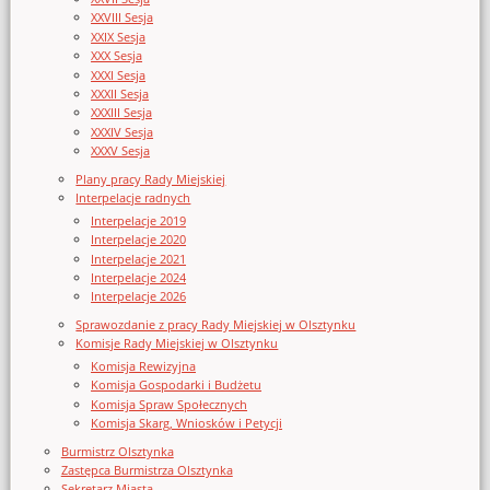
XXVIII Sesja
XXIX Sesja
XXX Sesja
XXXI Sesja
XXXII Sesja
XXXIII Sesja
XXXIV Sesja
XXXV Sesja
Plany pracy Rady Miejskiej
Interpelacje radnych
Interpelacje 2019
Interpelacje 2020
Interpelacje 2021
Interpelacje 2024
Interpelacje 2026
Sprawozdanie z pracy Rady Miejskiej w Olsztynku
Komisje Rady Miejskiej w Olsztynku
Komisja Rewizyjna
Komisja Gospodarki i Budżetu
Komisja Spraw Społecznych
Komisja Skarg, Wniosków i Petycji
Burmistrz Olsztynka
Zastępca Burmistrza Olsztynka
Sekretarz Miasta