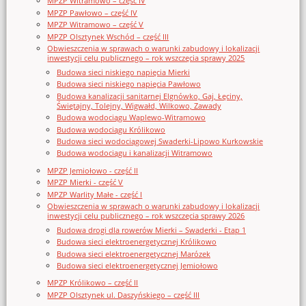
MPZP Witramowo – część IV
MPZP Pawłowo – część IV
MPZP Witramowo – część V
MPZP Olsztynek Wschód – część III
Obwieszczenia w sprawach o warunki zabudowy i lokalizacji
inwestycji celu publicznego – rok wszczęcia sprawy 2025
Budowa sieci niskiego napięcia Mierki
Budowa sieci niskiego napięcia Pawłowo
Budowa kanalizacji sanitarnej Elgnówko, Gaj, Łęciny,
Świętajny, Tolejny, Wigwałd, Wilkowo, Zawady
Budowa wodociągu Waplewo-Witramowo
Budowa wodociągu Królikowo
Budowa sieci wodociągowej Swaderki-Lipowo Kurkowskie
Budowa wodociągu i kanalizacji Witramowo
MPZP Jemiołowo - część II
MPZP Mierki - część V
MPZP Warlity Małe - część I
Obwieszczenia w sprawach o warunki zabudowy i lokalizacji
inwestycji celu publicznego – rok wszczęcia sprawy 2026
Budowa drogi dla rowerów Mierki – Swaderki - Etap 1
Budowa sieci elektroenergetycznej Królikowo
Budowa sieci elektroenergetycznej Marózek
Budowa sieci elektroenergetycznej Jemiołowo
MPZP Królikowo – część II
MPZP Olsztynek ul. Daszyńskiego – część III