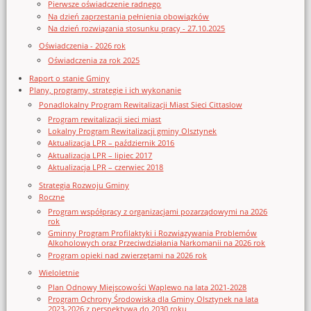
Pierwsze oświadczenie radnego
Na dzień zaprzestania pełnienia obowiązków
Na dzień rozwiązania stosunku pracy - 27.10.2025
Oświadczenia - 2026 rok
Oświadczenia za rok 2025
Raport o stanie Gminy
Plany, programy, strategie i ich wykonanie
Ponadlokalny Program Rewitalizacji Miast Sieci Cittaslow
Program rewitalizacji sieci miast
Lokalny Program Rewitalizacji gminy Olsztynek
Aktualizacja LPR – październik 2016
Aktualizacja LPR – lipiec 2017
Aktualizacja LPR – czerwiec 2018
Strategia Rozwoju Gminy
Roczne
Program współpracy z organizacjami pozarządowymi na 2026
rok
Gminny Program Profilaktyki i Rozwiązywania Problemów
Alkoholowych oraz Przeciwdziałania Narkomanii na 2026 rok
Program opieki nad zwierzętami na 2026 rok
Wieloletnie
Plan Odnowy Miejscowości Waplewo na lata 2021-2028
Program Ochrony Środowiska dla Gminy Olsztynek na lata
2023-2026 z perspektywą do 2030 roku