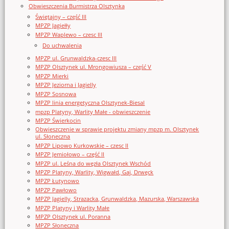
Obwieszczenia Burmistrza Olsztynka
Świętajny – część III
MPZP Jagiełły
MPZP Waplewo – czesc III
Do uchwalenia
MPZP ul. Grunwaldzka-czesc III
MPZP Olsztynek ul. Mrongowiusza – część V
MPZP Mierki
MPZP Jeziorna i Jagielly
MPZP Sosnowa
MPZP linia energetyczna Olsztynek-Biesal
mpzp Platyny, Warlity Małe - obwieszczenie
MPZP Świerkocin
Obwieszczenie w sprawie projektu zmiany mpzp m. Olsztynek
ul. Słoneczna
MPZP Lipowo Kurkowskie – czesc II
MPZP Jemiołowo – część II
MPZP ul. Leśna do węzła Olsztynek Wschód
MPZP Platyny, Warlity, Wigwałd, Gaj, Drwęck
MPZP Łutynowo
MPZP Pawłowo
MPZP Jagielly, Strazacka, Grunwaldzka, Mazurska, Warszawska
MPZP Platyny i Warlity Małe
MPZP Olsztynek ul. Poranna
MPZP Słoneczna