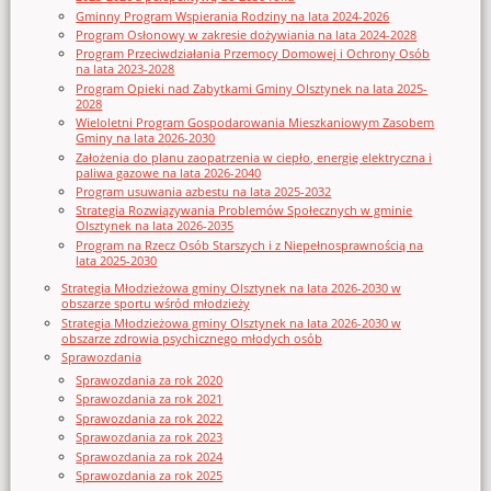
Gminny Program Wspierania Rodziny na lata 2024-2026
Program Osłonowy w zakresie dożywiania na lata 2024-2028
Program Przeciwdziałania Przemocy Domowej i Ochrony Osób
na lata 2023-2028
Program Opieki nad Zabytkami Gminy Olsztynek na lata 2025-
2028
Wieloletni Program Gospodarowania Mieszkaniowym Zasobem
Gminy na lata 2026-2030
Założenia do planu zaopatrzenia w ciepło, energię elektryczna i
paliwa gazowe na lata 2026-2040
Program usuwania azbestu na lata 2025-2032
Strategia Rozwiązywania Problemów Społecznych w gminie
Olsztynek na lata 2026-2035
Program na Rzecz Osób Starszych i z Niepełnosprawnością na
lata 2025-2030
Strategia Młodzieżowa gminy Olsztynek na lata 2026-2030 w
obszarze sportu wśród młodzieży
Strategia Młodzieżowa gminy Olsztynek na lata 2026-2030 w
obszarze zdrowia psychicznego młodych osób
Sprawozdania
Sprawozdania za rok 2020
Sprawozdania za rok 2021
Sprawozdania za rok 2022
Sprawozdania za rok 2023
Sprawozdania za rok 2024
Sprawozdania za rok 2025