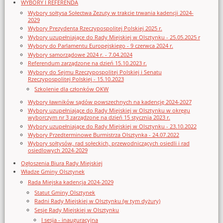
WYBORY I REFERENDA
Wybory sołtysa Sołectwa Zezuty w trakcie trwania kadencji 2024-
2029
Wybory Prezydenta Rzeczypospolitej Polskiej 2025 r.
Wybory uzupełniające do Rady Miejskiej w Olsztynku - 25.05.2025 r
Wybory do Parlamentu Europejskiego - 9 czerwca 2024 r.
Wybory samorządowe 2024 r. - 7.04.2024
Referendum zarządzone na dzień 15.10.2023 r.
Wybory do Sejmu Rzeczypospolitej Polskiej i Senatu
Rzeczypospolitej Polskiej - 15.10.2023
Szkolenie dla członków OKW
Wybory ławników sądów powszechnych na kadencję 2024-2027
Wybory uzupełniające do Rady Miejskiej w Olsztynku w okręgu
wyborczym nr 3 zarządzone na dzień 15 stycznia 2023 r.
Wybory uzupełniające do Rady Miejskiej w Olsztynku - 23.10.2022
Wybory Przedterminowe Burmistrza Olsztynka - 24.07.2022
Wybory sołtysów, rad sołeckich, przewodniczących osiedli i rad
osiedlowych 2024-2029
Ogłoszenia Biura Rady Miejskiej
Władze Gminy Olsztynek
Rada Miejska kadencja 2024-2029
Statut Gminy Olsztynek
Radni Rady Miejskiej w Olsztynku (w tym dyżury)
Sesje Rady Miejskiej w Olsztynku
I sesja - inauguracyjna