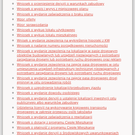
Wniosek o przeniesienie decyzji o warunkach zabudowy
Wniosek o wypis i wyrys z miejscowego planu
Wniosek o wydanie zaświadczenia o braku planu
Wzor_oferty
Wzor_sprawozdania
Wniosek o wykup lokalu użytkowego
Wniosek o wykup lokalu mieszkalnego
Wnisek o wydanie zezwolenia na wykreślenie hipoteki z KW
Wniosek o nadanie numeru porządkowego nieruchomości
Wniosek o wydanie zezwolenia na lokalizację w pasie drogowym
obiektów budowlanych lub urządzeń niezwiązanych z potrzebami
zarządzania drogami lub potrzebami ruchu drogowego oraz reklam
Wniosek o wydanie zezwolenia na zajęcie pasa drogowego w celu
umieszczenia urządzeń infrastruktury technicznej niezwiązanych z
potrzebami zarządzania drogami lub potrzebami ruchu drogowego
Wniosek o wydanie zezwolenia na zajęcie pasa drogowego drogi
gminnej w celu prowadzenia robót
Wniosek o uzgodnienie lokalizacji/przebudowy zjazdu
Wniosek o wydanie dowodu osobistego
Wniosek o wydanie decyzji o ustalenie lokalizacji inwestycji celu
publicznego albo warunków zabudowy
Udzielenia licencji na wykonywanie krajowego transportu
drogowego w zakresie przewozu osób taksówką
Wniosek o wydanie zaświadczenia o rewitalizacji
Wniosek o dotację z programu Ciepłe Mieszkanie
Wniosek o płatność z programu Ciepłe Mieszkanie
Wniosek o wydanie decyzji o środowiskowych uwarunkowaniach