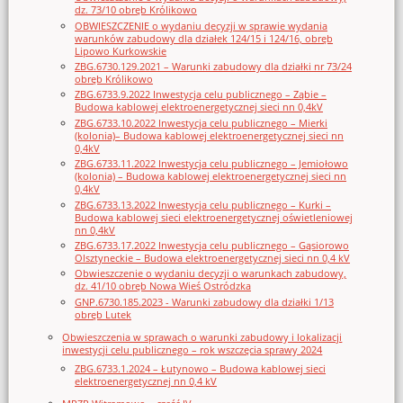
dz. 73/10 obręb Królikowo
OBWIESZCZENIE o wydaniu decyzji w sprawie wydania
warunków zabudowy dla działek 124/15 i 124/16, obręb
Lipowo Kurkowskie
ZBG.6730.129.2021 – Warunki zabudowy dla działki nr 73/24
obręb Królikowo
ZBG.6733.9.2022 Inwestycja celu publicznego – Ząbie –
Budowa kablowej elektroenergetycznej sieci nn 0,4kV
ZBG.6733.10.2022 Inwestycja celu publicznego – Mierki
(kolonia)– Budowa kablowej elektroenergetycznej sieci nn
0,4kV
ZBG.6733.11.2022 Inwestycja celu publicznego – Jemiołowo
(kolonia) – Budowa kablowej elektroenergetycznej sieci nn
0,4kV
ZBG.6733.13.2022 Inwestycja celu publicznego – Kurki –
Budowa kablowej sieci elektroenergetycznej oświetleniowej
nn 0,4kV
ZBG.6733.17.2022 Inwestycja celu publicznego – Gąsiorowo
Olsztyneckie – Budowa elektroenergetycznej sieci nn 0,4 kV
Obwieszczenie o wydaniu decyzji o warunkach zabudowy,
dz. 41/10 obręb Nowa Wieś Ostródzka
GNP.6730.185.2023 - Warunki zabudowy dla działki 1/13
obręb Lutek
Obwieszczenia w sprawach o warunki zabudowy i lokalizacji
inwestycji celu publicznego – rok wszczęcia sprawy 2024
ZBG.6733.1.2024 – Łutynowo – Budowa kablowej sieci
elektroenergetycznej nn 0,4 kV