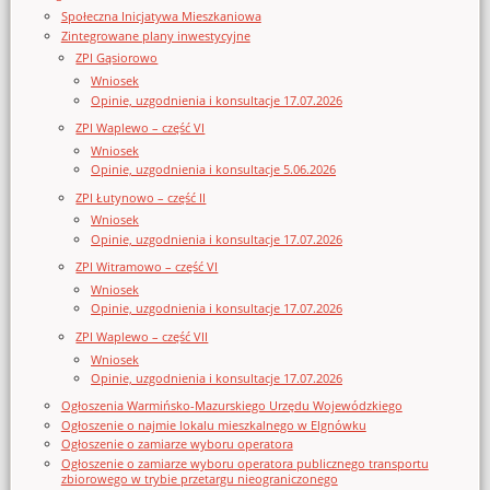
Społeczna Inicjatywa Mieszkaniowa
Zintegrowane plany inwestycyjne
ZPI Gąsiorowo
Wniosek
Opinie, uzgodnienia i konsultacje 17.07.2026
ZPI Waplewo – część VI
Wniosek
Opinie, uzgodnienia i konsultacje 5.06.2026
ZPI Łutynowo – część II
Wniosek
Opinie, uzgodnienia i konsultacje 17.07.2026
ZPI Witramowo – część VI
Wniosek
Opinie, uzgodnienia i konsultacje 17.07.2026
ZPI Waplewo – część VII
Wniosek
Opinie, uzgodnienia i konsultacje 17.07.2026
Ogłoszenia Warmińsko-Mazurskiego Urzędu Wojewódzkiego
Ogłoszenie o najmie lokalu mieszkalnego w Elgnówku
Ogłoszenie o zamiarze wyboru operatora
Ogłoszenie o zamiarze wyboru operatora publicznego transportu
zbiorowego w trybie przetargu nieograniczonego