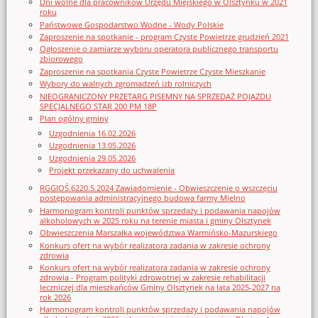
Dni wolne dla pracowników Urzędu Miejskiego w Olsztynku w 2021
roku
Państwowe Gospodarstwo Wodne - Wody Polskie
Zaproszenie na spotkanie - program Czyste Powietrze grudzień 2021
Ogłoszenie o zamiarze wyboru operatora publicznego transportu
zbiorowego
Zaproszenie na spotkania Czyste Powietrze Czyste Mieszkanie
Wybory do walnych zgromadzeń izb rolniczych
NIEOGRANICZONY PRZETARG PISEMNY NA SPRZEDAŻ POJAZDU
SPECJALNEGO STAR 200 PM 18P
Plan ogólny gminy
Uzgodnienia 16.02.2026
Uzgodnienia 13.05.2026
Uzgodnienia 29.05.2026
Projekt przekazany do uchwalenia
RGGIOŚ.6220.5.2024 Zawiadomienie - Obwieszczenie o wszczęciu
postępowania administracyjnego budowa farmy Mielno
Harmonogram kontroli punktów sprzedaży i podawania napojów
alkoholowych w 2025 roku na terenie miasta i gminy Olsztynek
Obwieszczenia Marszałka województwa Warmińsko-Mazurskiego
Konkurs ofert na wybór realizatora zadania w zakresie ochrony
zdrowia
Konkurs ofert na wybór realizatora zadania w zakresie ochrony
zdrowia - Program polityki zdrowotnej w zakresie rehabilitacji
leczniczej dla mieszkańców Gminy Olsztynek na lata 2025-2027 na
rok 2026
Harmonogram kontroli punktów sprzedaży i podawania napojów