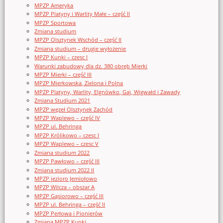
MPZP Ameryka
MPZP Platyny i Warlity Małe – część II
MPZP Sportowa
Zmiana studium
MPZP Olsztynek Wschód – część II
Zmiana studium – drugie wyłożenie
MPZP Kunki – czesc I
Warunki zabudowy dla dz. 380 obręb Mierki
MPZP Mierki – część III
MPZP Mierkowska, Zielona i Polna
MPZP Platyny, Warlity, Elgnówko, Gaj, Wigwałd i Zawady
Zmiana Studium 2021
MPZP węzeł Olsztynek Zachód
MPZP Waplewo – część IV
MPZP ul. Behringa
MPZP Królikowo – czesc I
MPZP Waplewo – czesc V
Zmiana studium 2022
MPZP Pawłowo – część III
Zmiana studium 2022 II
MPZP jezioro Jemiołowo
MPZP Wilcza – obszar A
MPZP Gąsiorowo – część III
MPZP ul. Behringa – część II
MPZP Perłowa i Pionierów
Zmiana MPZP Kunki