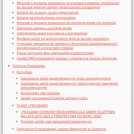
Wniosek o wydanie zezwolenia na przejazd pojazdów ciężarowych
po drodze gminnej objętej ograniczeniem tonażowym
Dotacje do budowy studni głębinowych
Dotacje na przydomowe oczyszczalnie
Wniosek o wydanie zezwolenia na usunięcie drzew lub krzewów
Zgłoszenie zamiaru usunięcia drzew
Uzgodnienie zasad korzystania z przystanków
Wydanie opinii na wykorzystanie dróg w sposób szczególny
Formularz zgłoszenia do ewidencji zbiorników bezodpływowych i
przydomowych oczyszczalni ścieków
Pismo dotyczące aktu planowania przestrzennego
modeLOWE przestrzenie edukacji i integracji w Gminie Olsztynek
Ochrona Środowiska
Rolnictwo
Szacowanie szkód spowodowanych przez zwierzęta łowne
Szacowanie szkód spowodowanych niekorzystnymi zjawiskami
atmosferycznymi
Komunikaty dla rolników
Zasady stosowania środków ochrony roślin
PLANY I PROGRAMY
„PROGRAM OCHRONY ŚRODOWISKA DLA GMINY OLSZTYNEK
NA LATA 2019-2022 Z PERSPEKTYWĄ DO ROKU 2026”
Program opieki nad zwierzętami bezdomnymi
Ogloszenie Powiatowego Lekarza Weterynarii w Olsztynie