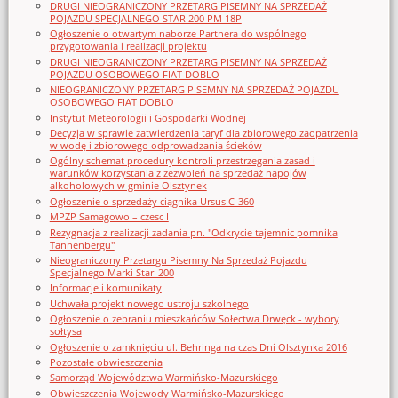
DRUGI NIEOGRANICZONY PRZETARG PISEMNY NA SPRZEDAŻ
POJAZDU SPECJALNEGO STAR 200 PM 18P
Ogłoszenie o otwartym naborze Partnera do wspólnego
przygotowania i realizacji projektu
DRUGI NIEOGRANICZONY PRZETARG PISEMNY NA SPRZEDAŻ
POJAZDU OSOBOWEGO FIAT DOBLO
NIEOGRANICZONY PRZETARG PISEMNY NA SPRZEDAŻ POJAZDU
OSOBOWEGO FIAT DOBLO
Instytut Meteorologii i Gospodarki Wodnej
Decyzja w sprawie zatwierdzenia taryf dla zbiorowego zaopatrzenia
w wodę i zbiorowego odprowadzania ścieków
Ogólny schemat procedury kontroli przestrzegania zasad i
warunków korzystania z zezwoleń na sprzedaż napojów
alkoholowych w gminie Olsztynek
Ogłoszenie o sprzedaży ciągnika Ursus C-360
MPZP Samagowo – czesc I
Rezygnacja z realizacji zadania pn. "Odkrycie tajemnic pomnika
Tannenbergu"
Nieograniczony Przetargu Pisemny Na Sprzedaż Pojazdu
Specjalnego Marki Star_200
Informacje i komunikaty
Uchwała projekt nowego ustroju szkolnego
Ogłoszenie o zebraniu mieszkańców Sołectwa Drwęck - wybory
sołtysa
Ogłoszenie o zamknięciu ul. Behringa na czas Dni Olsztynka 2016
Pozostałe obwieszczenia
Samorząd Województwa Warmińsko-Mazurskiego
Obwieszczenia Wojewody Warmińsko-Mazurskiego