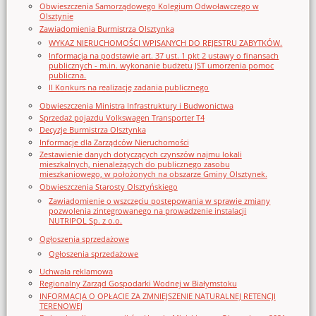
Obwieszczenia Samorządowego Kolegium Odwoławczego w
Olsztynie
Zawiadomienia Burmistrza Olsztynka
WYKAZ NIERUCHOMOŚCI WPISANYCH DO REJESTRU ZABYTKÓW.
Informacja na podstawie art. 37 ust. 1 pkt 2 ustawy o finansach
publicznych - m.in. wykonanie budżetu JST umorzenia pomoc
publiczna.
II Konkurs na realizację zadania publicznego
Obwieszczenia Ministra Infrastruktury i Budwonictwa
Sprzedaż pojazdu Volkswagen Transporter T4
Decyzje Burmistrza Olsztynka
Informacje dla Zarządców Nieruchomości
Zestawienie danych dotyczących czynszów najmu lokali
mieszkalnych, nienależących do publicznego zasobu
mieszkaniowego, w położonych na obszarze Gminy Olsztynek.
Obwieszczenia Starosty Olsztyńskiego
Zawiadomienie o wszczęciu postępowania w sprawie zmiany
pozwolenia zintegrowanego na prowadzenie instalacji
NUTRIPOL Sp. z o.o.
Ogłoszenia sprzedażowe
Ogłoszenia sprzedażowe
Uchwała reklamowa
Regionalny Zarząd Gospodarki Wodnej w Białymstoku
INFORMACJA O OPŁACIE ZA ZMNIEJSZENIE NATURALNEJ RETENCJI
TERENOWEJ