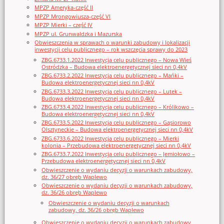
MPZP Ameryka-część II
MPZP Mrongowiusza-część VI
MPZP Mierki – część IV
MPZP ul. Grunwaldzka i Mazurska
Obwieszczenia w sprawach o warunki zabudowy i lokalizacji
inwestycji celu publicznego – rok wszczęcia sprawy do 2023
ZBG.6733.1.2022 Inwestycja celu publicznego – Nowa Wieś
Ostródzka – Budowa elektroenergetycznej sieci nn 0,4kV
ZBG.6733.2.2022 Inwestycja celu publicznego – Mańki –
Budowa elektroenergetycznej sieci nn 0,4kV
ZBG.6733.3.2022 Inwestycja celu publicznego – Lutek –
Budowa elektroenergetycznej sieci nn 0,4kV
ZBG.6733.4.2022 Inwestycja celu publicznego – Królikowo –
Budowa elektroenergetycznej sieci nn 0,4kV
ZBG.6733.5.2022 Inwestycja celu publicznego – Gąsiorowo
Olsztyneckie – Budowa elektroenergetycznej sieci nn 0,4kV
ZBG.6733.6.2022 Inwestycja celu publicznego – Mierki
kolonia – Przebudowa elektroenergetycznej sieci nn 0,4kV
ZBG.6733.7.2022 Inwestycja celu publicznego – Jemiołowo –
Przebudowa elektroenergetycznej sieci nn 0,4kV
Obwieszczenie o wydaniu decyzji o warunkach zabudowy,
dz. 36/27 obręb Waplewo
Obwieszczenie o wydaniu decyzji o warunkach zabudowy,
dz. 36/26 obręb Waplewo
Obwieszczenie o wydaniu decyzji o warunkach
zabudowy, dz. 36/26 obręb Waplewo
Obwieszczenie o wydaniu decyzji o warunkach zabudowy,