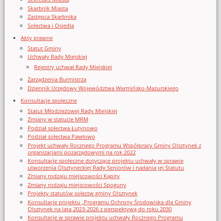
Skarbnik Miasta
Zastępca Skarbnika
Sołectwa i Osiedla
Akty prawne
Statut Gminy
Uchwały Rady Miejskiej
Rejestry uchwał Rady Miejskiej
Zarządzenia Burmistrza
Dziennik Urzędowy Województwa Warmińsko-Mazurskiego
Konsultacje społeczne
Statut Młodzieżowej Rady Miejskiej
Zmiany w statucie MRM
Podział sołectwa Łutynowo
Podział sołectwa Pawłowo
Projekt uchwały Rocznego Programu Współpracy Gminy Olsztynek z
organizacjami pozarządowymi na rok 2022
Konsultacje społeczne dotyczące projektu uchwały w sprawie
utworzenia Olsztyneckiej Rady Seniorów i nadania jej Statutu
Zmiany rodzaju miejscowości Kąpity
Zmiany rodzaju miejscowości Spoguny
Projekty statutów sołectw gminy Olsztynek
Konsultacje projektu „Programu Ochrony Środowiska dla Gminy
Olsztynek na lata 2023-2026 z perspektywą do roku 2030
Konsultacje w sprawie projektu uchwały Rocznego Programu