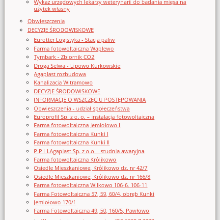
Wykaz urzędowych lekarzy weterynarii do badania mięsa na
użytek własny
Obwieszczenia
DECYZJE ŚRODOWISKOWE
Eurotter Logistyka - Stacja paliw
Farma fotowoltaiczna Waplewo
Tymbark - Zbiornik CO2
Droga Selwa - Lipowo Kurkowskie
Agaplast rozbudowa
Kanalizacja Witramowo
DECYZJE ŚRODOWISKOWE
INFORMACJE O WSZCZĘCIU POSTĘPOWANIA
Obwieszczenia - udział społeczeństwa
Europrofil Sp. z o. o. – instalacja fotowoltaiczna
Farma fotowoltaiczna Jemiołowo I
Farma fotowoltaiczna Kunki I
Farma fotowoltaiczna Kunki II
P.P-H.Agaplast Sp. z o.o. - studnia awaryjna
Farma fotowoltaiczna Królikowo
Osiedle Mieszkaniowe, Królikowo dz. nr 42/7
Osiedle Mieszkaniowe, Królikowo dz. nr 166/8
Farma fotowoltaiczna Wilkowo 106-6, 106-11
Farma Fotowoltaiczna 57, 59, 60/4, obręb Kunki
Jemiołowo 170/1
Farma Fotowoltaiczna 49, 50, 160/5, Pawłowo