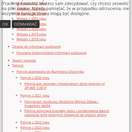
(Tracking Cookies). Możesz sam zdecydować, czy chcesz zezwolić
Wykazy z 2025 roku
na pliki cookie. Należy pamiętać, że w przypadku odrzucenia, nie
Wykazy z 2024 roku
wszystkie funkcje strony mogą być dostępne.
Wykazy z 2023 roku
Wykazy z 2022 roku
OK
ODMAWIAĆ
Wykazy z 2021 roku
Wykazy z 2020 roku
Wykazy z 2019 roku
Wykazy z 2018 roku
Dostęp do informacji publicznej
Ponowne wykorzystanie informacji publicznej
Skargi i wnioski
Petycje
Petycje skierowane do Burmistrza Olsztynka
Petycje z 2020 roku
Petycja dot. poprawy infrastruktury drogi gminnej nr
281409_5.0014
Petycje z 2021 roku
Petycja dot. konkursu: Rodzinne Miejsce Zabaw -
Podwórko NIVEA
Petycja dotycząca poprawy stanu i oznakowania dwóch
odcinków dróg gminnych biegących do granicy gminy
Petycje z 2022 roku
Petycje z 2023 roku