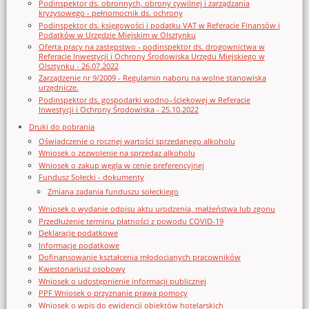
Podinspektor ds. obronnych, obrony cywilnej i zarządzania
kryzysowego - pełnomocnik ds. ochrony
Podinspektor ds. księgowości i podatku VAT w Referacie Finansów i
Podatków w Urzędzie Miejskim w Olsztynku
Oferta pracy na zastępstwo - podinspektor ds. drogownictwa w
Referacie Inwestycji i Ochrony Środowiska Urzędu Miejskiego w
Olsztynku - 26.07.2022
Zarządzenie nr 9/2009 - Regulamin naboru na wolne stanowiska
urzędnicze.
Podinspektor ds. gospodarki wodno–ściekowej w Referacie
Inwestycji i Ochrony Środowiska - 25.10.2022
Druki do pobrania
Oświadczenie o rocznej wartości sprzedanego alkoholu
Wniosek o zezwolenie na sprzedaz alkoholu
Wniosek o zakup węgla w cenie preferencyjnej
Fundusz Sołecki - dokumenty
Zmiana zadania funduszu sołeckiego
Wniosek o wydanie odpisu aktu urodzenia, małżeństwa lub zgonu
Przedłużenie terminu płatności z powodu COVID-19
Deklaracje podatkowe
Informacje podatkowe
Dofinansowanie kształcenia młodocianych pracowników
Kwestonariusz osobowy
Wniosek o udostępnienie informacji publicznej
PPF Wniosek o przyznanie prawa pomocy
Wniosek o wpis do ewidencji obiektów hotelarskich