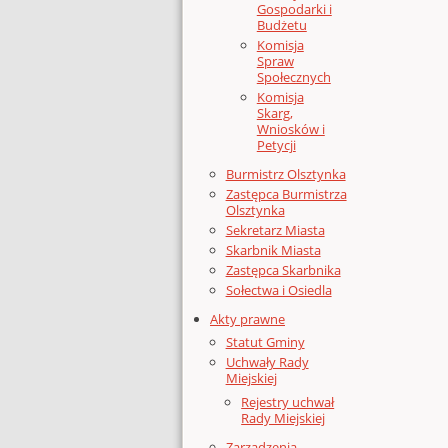
Gospodarki i
Budżetu
Komisja
Spraw
Społecznych
Komisja
Skarg,
Wniosków i
Petycji
Burmistrz Olsztynka
Zastępca Burmistrza
Olsztynka
Sekretarz Miasta
Skarbnik Miasta
Zastępca Skarbnika
Sołectwa i Osiedla
Akty prawne
Statut Gminy
Uchwały Rady
Miejskiej
Rejestry uchwał
Rady Miejskiej
Zarządzenia