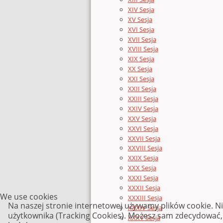
XIV Sesja
XV Sesja
XVI Sesja
XVII Sesja
XVIII Sesja
XIX Sesja
XX Sesja
XXI Sesja
XXII Sesja
XXIII Sesja
XXIV Sesja
XXV Sesja
XXVI Sesja
XXVII Sesja
XXVIII Sesja
XXIX Sesja
XXX Sesja
XXXI Sesja
XXXII Sesja
We use cookies
XXXIII Sesja
Na naszej stronie internetowej używamy plików cookie. N
XXXIV Sesja
użytkownika (Tracking Cookies). Możesz sam zdecydować, c
XXXV Sesja