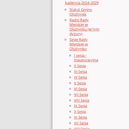
kadencja 2024-2029
Statut Gminy
Olsztynek
Radni Rady
Miejskiej w
Olsztynku (w tym
dyżury)
Sesje Rady
Miejskiej w
Olsztynku
I sesja -
inauguracyjna
II Sesja
III Sesja
IV Sesja
V Sesja
VI Sesja
VII Sesja
VIII Sesja
IX Sesja
X Sesja
XI Sesja
XII Sesja
XIII Sesja