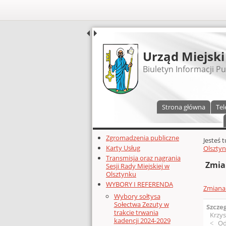
UDOSTĘPNIJ
Urząd Miejski
Biuletyn Informacji Pu
Menu główne
Strona główna
Tel
Dodatkowe zasoby (lewa kolumn
Zgromadzenia publiczne
Głównej 
Jesteś 
Karty Usług
Olszty
Transmisja oraz nagrania
Zmia
Sesji Rady Miejskiej w
Olsztynku
WYBORY I REFERENDA
Zmiana 
Wybory sołtysa
Sołectwa Zezuty w
Szcze
trakcie trwania
Krzys
kadencji 2024-2029
Od