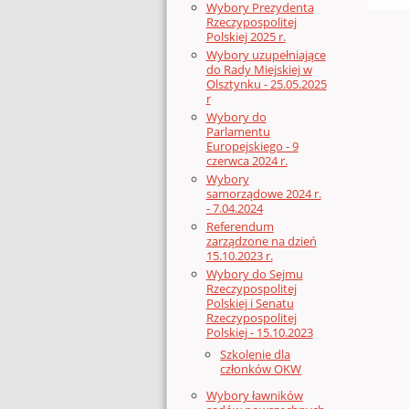
Wybory Prezydenta
Rzeczypospolitej
Polskiej 2025 r.
Wybory uzupełniające
do Rady Miejskiej w
Olsztynku - 25.05.2025
r
Wybory do
Parlamentu
Europejskiego - 9
czerwca 2024 r.
Wybory
samorządowe 2024 r.
- 7.04.2024
Referendum
zarządzone na dzień
15.10.2023 r.
Wybory do Sejmu
Rzeczypospolitej
Polskiej i Senatu
Rzeczypospolitej
Polskiej - 15.10.2023
Szkolenie dla
członków OKW
Wybory ławników