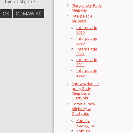
być dostępne.
Plany pracy Rady
Miejskiej
OK
ODMAWIAĆ
Interpelacje
radnych
Interpelacje
2019
Interpelacje
2020
Interpelacje
2021
Interpelacje
2024
Interpelacje
2026
Sprawozdanie z
pracy Rady
Miejskiej w
Olsztynku
Komisje Rady
Miejskiej w
Olsztynku
Komisja
Rewizyjna
Komisja