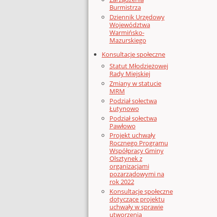
Burmistrza
Dziennik Urzędowy
Województwa
Warmińsko-
Mazurskiego
Konsultacje społeczne
Statut Młodzieżowej
Rady Miejskiej
Zmiany w statucie
MRM
Podział sołectwa
Łutynowo
Podział sołectwa
Pawłowo
Projekt uchwały
Rocznego Programu
Współpracy Gminy
Olsztynek z
organizacjami
pozarządowymi na
rok 2022
Konsultacje społeczne
dotyczące projektu
uchwały w sprawie
utworzenia