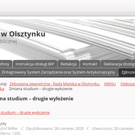
S
 w Olsztynku
blicznej
efony
Instrukcja obsługi BIP
Redakcja
Kontakt
Deklaracja dostę
Zintegrowany System Zarządzania oraz System Antykorupcyjny
Zgłosze
a)
zawartości
tutaj:
Zgłoszenia zewnętrzne - Rada Miejska w Olsztynku
MENU
Ogłosze
nka
Zmiana studium – drugie wyłożenie
na studium – drugie wyłożenie
studium – drugie wyłożenie
góły
ztof Miller
Opublikowano: 28 czerwiec 2020
Utworzono: 28 czerwiec
słony: 1292