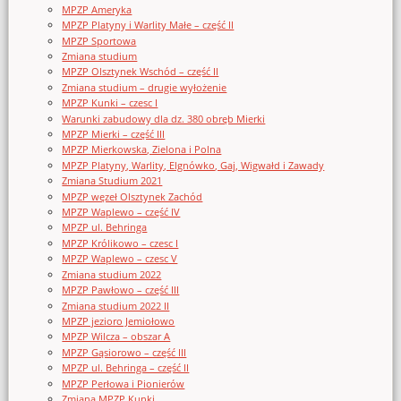
MPZP Ameryka
MPZP Platyny i Warlity Małe – część II
MPZP Sportowa
Zmiana studium
MPZP Olsztynek Wschód – część II
Zmiana studium – drugie wyłożenie
MPZP Kunki – czesc I
Warunki zabudowy dla dz. 380 obręb Mierki
MPZP Mierki – część III
MPZP Mierkowska, Zielona i Polna
MPZP Platyny, Warlity, Elgnówko, Gaj, Wigwałd i Zawady
Zmiana Studium 2021
MPZP węzeł Olsztynek Zachód
MPZP Waplewo – część IV
MPZP ul. Behringa
MPZP Królikowo – czesc I
MPZP Waplewo – czesc V
Zmiana studium 2022
MPZP Pawłowo – część III
Zmiana studium 2022 II
MPZP jezioro Jemiołowo
MPZP Wilcza – obszar A
MPZP Gąsiorowo – część III
MPZP ul. Behringa – część II
MPZP Perłowa i Pionierów
Zmiana MPZP Kunki