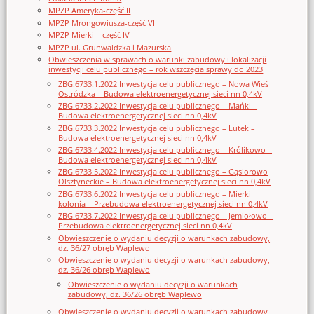
MPZP Ameryka-część II
MPZP Mrongowiusza-część VI
MPZP Mierki – część IV
MPZP ul. Grunwaldzka i Mazurska
Obwieszczenia w sprawach o warunki zabudowy i lokalizacji
inwestycji celu publicznego – rok wszczęcia sprawy do 2023
ZBG.6733.1.2022 Inwestycja celu publicznego – Nowa Wieś
Ostródzka – Budowa elektroenergetycznej sieci nn 0,4kV
ZBG.6733.2.2022 Inwestycja celu publicznego – Mańki –
Budowa elektroenergetycznej sieci nn 0,4kV
ZBG.6733.3.2022 Inwestycja celu publicznego – Lutek –
Budowa elektroenergetycznej sieci nn 0,4kV
ZBG.6733.4.2022 Inwestycja celu publicznego – Królikowo –
Budowa elektroenergetycznej sieci nn 0,4kV
ZBG.6733.5.2022 Inwestycja celu publicznego – Gąsiorowo
Olsztyneckie – Budowa elektroenergetycznej sieci nn 0,4kV
ZBG.6733.6.2022 Inwestycja celu publicznego – Mierki
kolonia – Przebudowa elektroenergetycznej sieci nn 0,4kV
ZBG.6733.7.2022 Inwestycja celu publicznego – Jemiołowo –
Przebudowa elektroenergetycznej sieci nn 0,4kV
Obwieszczenie o wydaniu decyzji o warunkach zabudowy,
dz. 36/27 obręb Waplewo
Obwieszczenie o wydaniu decyzji o warunkach zabudowy,
dz. 36/26 obręb Waplewo
Obwieszczenie o wydaniu decyzji o warunkach
zabudowy, dz. 36/26 obręb Waplewo
Obwieszczenie o wydaniu decyzji o warunkach zabudowy,