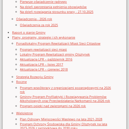
Pierwsze oświadczenie radnego
Na dzień zaprzestania pełnienia obowiązków
Na dzień rozwiązania stosunku pracy - 27.10.2025
Oświadczenia - 2026 rok
Oświadczenia za rok 2025
Raport o stanie Gminy
Plany, programy, strategie i ich wykonanie
Ponadlokalny Program Rewitalizacji Miast Sieci Cittaslow
Program rewitalizacji sieci miast
Lokalny Program Rewitalizacji gminy Olsztynek
Aktualizacja LPR – październik 2016
Aktualizacja LPR – lipiec 2017
Aktualizacja LPR – czerwiec 2018
Strategia Rozwoju Gminy
Roczne
Program współpracy z organizacjami pozarządowymi na 2026
rok
Gminny Program Profilaktyki i Rozwiązywania Problemów
Alkoholowych oraz Przeciwdziałania Narkomanii na 2026 rok
Program opieki nad zwierzętami na 2026 rok
Wieloletnie
Plan Odnowy Miejscowości Waplewo na lata 2021-2028
Program Ochrony Środowiska dla Gminy Olsztynek na lata
2023-2026 z perspektywą do 2030 roku