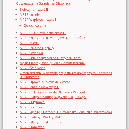
Obwieszczenia Burmistrza Olsztynka
Świętajny – część III
MPZP Jagiełły
MPZP Waplewo – czesc III
Do uchwalenia
MPZP ul. Grunwaldzka-czesc III
MPZP Olsztynek ul. Mrongowiusza – część V
MPZP Mierki
MPZP Jeziorna i Jagielly
MPZP Sosnowa
MPZP linia energetyczna Olsztynek-Biesal
mpzp Platyny, Warlity Małe - obwieszczenie
MPZP Świerkocin
Obwieszczenie w sprawie projektu zmiany mpzp m. Olsztynek
ul. Słoneczna
MPZP Lipowo Kurkowskie – czesc II
MPZP Jemiołowo – część II
MPZP ul. Leśna do węzła Olsztynek Wschód
MPZP Platyny, Warlity, Wigwałd, Gaj, Drwęck
MPZP Łutynowo
MPZP Pawłowo
MPZP Jagielly, Strazacka, Grunwaldzka, Mazurska, Warszawska
MPZP Platyny i Warlity Małe
MPZP Olsztynek ul. Poranna
MPZP Słoneczna