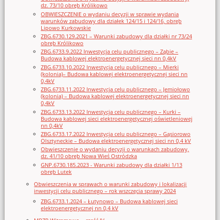
dz. 73/10 obręb Królikowo
OBWIESZCZENIE o wydaniu decyzji w sprawie wydania
warunków zabudowy dla działek 124/15 i 124/16, obręb
Lipowo Kurkowskie
ZBG.6730.129.2021 – Warunki zabudowy dla działki nr 73/24
obręb Królikowo
ZBG.6733.9.2022 Inwestycja celu publicznego – Ząbie –
Budowa kablowej elektroenergetycznej sieci nn 0,4kV
ZBG.6733.10.2022 Inwestycja celu publicznego – Mierki
(kolonia)– Budowa kablowej elektroenergetycznej sieci nn
0,4kV
ZBG.6733.11.2022 Inwestycja celu publicznego – Jemiołowo
(kolonia) – Budowa kablowej elektroenergetycznej sieci nn
0,4kV
ZBG.6733.13.2022 Inwestycja celu publicznego – Kurki –
Budowa kablowej sieci elektroenergetycznej oświetleniowej
nn 0,4kV
ZBG.6733.17.2022 Inwestycja celu publicznego – Gąsiorowo
Olsztyneckie – Budowa elektroenergetycznej sieci nn 0,4 kV
Obwieszczenie o wydaniu decyzji o warunkach zabudowy,
dz. 41/10 obręb Nowa Wieś Ostródzka
GNP.6730.185.2023 - Warunki zabudowy dla działki 1/13
obręb Lutek
Obwieszczenia w sprawach o warunki zabudowy i lokalizacji
inwestycji celu publicznego – rok wszczęcia sprawy 2024
ZBG.6733.1.2024 – Łutynowo – Budowa kablowej sieci
elektroenergetycznej nn 0,4 kV