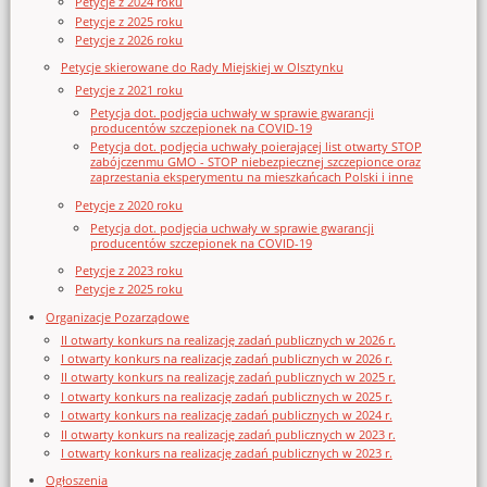
Petycje z 2024 roku
Petycje z 2025 roku
Petycje z 2026 roku
Petycje skierowane do Rady Miejskiej w Olsztynku
Petycje z 2021 roku
Petycja dot. podjęcia uchwały w sprawie gwarancji
producentów szczepionek na COVID-19
Petycja dot. podjęcia uchwały poierającej list otwarty STOP
zabójczenmu GMO - STOP niebezpiecznej szczepionce oraz
zaprzestania eksperymentu na mieszkańcach Polski i inne
Petycje z 2020 roku
Petycja dot. podjęcia uchwały w sprawie gwarancji
producentów szczepionek na COVID-19
Petycje z 2023 roku
Petycje z 2025 roku
Organizacje Pozarządowe
II otwarty konkurs na realizację zadań publicznych w 2026 r.
I otwarty konkurs na realizację zadań publicznych w 2026 r.
II otwarty konkurs na realizację zadań publicznych w 2025 r.
I otwarty konkurs na realizację zadań publicznych w 2025 r.
I otwarty konkurs na realizację zadań publicznych w 2024 r.
II otwarty konkurs na realizację zadań publicznych w 2023 r.
I otwarty konkurs na realizację zadań publicznych w 2023 r.
Ogłoszenia