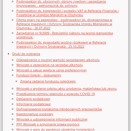
Podinspektor ds. obronnych, obrony cywilnej i zarządzania
kryzysowego - pełnomocnik ds. ochrony
Podinspektor ds. księgowości i podatku VAT w Referacie Finansów i
Podatków w Urzędzie Miejskim w Olsztynku
Oferta pracy na zastępstwo - podinspektor ds. drogownictwa w
Referacie Inwestycji i Ochrony Środowiska Urzędu Miejskiego w
Olsztynku - 26.07.2022
Zarządzenie nr 9/2009 - Regulamin naboru na wolne stanowiska
urzędnicze.
Podinspektor ds. gospodarki wodno–ściekowej w Referacie
Inwestycji i Ochrony Środowiska - 25.10.2022
Druki do pobrania
Oświadczenie o rocznej wartości sprzedanego alkoholu
Wniosek o zezwolenie na sprzedaz alkoholu
Wniosek o zakup węgla w cenie preferencyjnej
Fundusz Sołecki - dokumenty
Zmiana zadania funduszu sołeckiego
Wniosek o wydanie odpisu aktu urodzenia, małżeństwa lub zgonu
Przedłużenie terminu płatności z powodu COVID-19
Deklaracje podatkowe
Informacje podatkowe
Dofinansowanie kształcenia młodocianych pracowników
Kwestonariusz osobowy
Wniosek o udostępnienie informacji publicznej
PPF Wniosek o przyznanie prawa pomocy
Wniosek o wpis do ewidencji obiektów hotelarskich