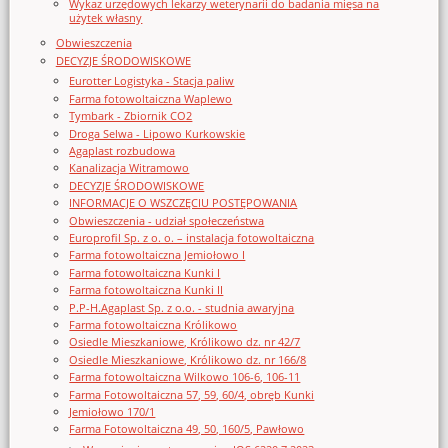
Wykaz urzędowych lekarzy weterynarii do badania mięsa na
użytek własny
Obwieszczenia
DECYZJE ŚRODOWISKOWE
Eurotter Logistyka - Stacja paliw
Farma fotowoltaiczna Waplewo
Tymbark - Zbiornik CO2
Droga Selwa - Lipowo Kurkowskie
Agaplast rozbudowa
Kanalizacja Witramowo
DECYZJE ŚRODOWISKOWE
INFORMACJE O WSZCZĘCIU POSTĘPOWANIA
Obwieszczenia - udział społeczeństwa
Europrofil Sp. z o. o. – instalacja fotowoltaiczna
Farma fotowoltaiczna Jemiołowo I
Farma fotowoltaiczna Kunki I
Farma fotowoltaiczna Kunki II
P.P-H.Agaplast Sp. z o.o. - studnia awaryjna
Farma fotowoltaiczna Królikowo
Osiedle Mieszkaniowe, Królikowo dz. nr 42/7
Osiedle Mieszkaniowe, Królikowo dz. nr 166/8
Farma fotowoltaiczna Wilkowo 106-6, 106-11
Farma Fotowoltaiczna 57, 59, 60/4, obręb Kunki
Jemiołowo 170/1
Farma Fotowoltaiczna 49, 50, 160/5, Pawłowo