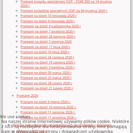
Przetarg pojazdu specjalnego OSP - STAR 200 na 14 grudnia
2020 r
Przetarg pojazdów specjalnych OSP na 04 grudnia 2020 r
Przetarg na dzień 10 listopada 2020 r
Przetarg na dzień 9 listopada 2020 r
Przetargi na dzień 9 października 2020 r
Przetargi na dzień 7 września 2020 r
Przetargi na dzień 28 sierpnia 2020 r
Przetargi na dzień 7 sierpnia 2020
Przetargi na dzień 17 lipca 2020 r
Przetarg na dzień 10 lipca 2020 r
Przetarg na dzień 26 czerwca 2020 r
Przetargi na dzień 19 czerwca 2020 r
Przetargi na dzień 3 kwietnia 2020 r
Przetarg na dzień 30 marca 2020 r
Przetarg na dzień 23 marca 2020 r
Przetarg na dzień 28 lutego 2020 r
Przetargi na dzień 21 lutego 2020 r
Przetargi 2026
Przetarg na dzień 6 marca 2026 r.
Przetargi na dzień 10 sierpnia 2026 r.
Przetarg na dzień 11 sierpnia 2026 r.
We use cookies
Przetarg na dzień 11 września 2026 r.
Na naszej stronie internetowej używamy plików cookie. Niektóre
Wykazy nieruchomości przeznaczonych do sprzedaży i dzierżawy
z nich są niezbędne dla funkcjonowania strony, inne pomagają
nam w ulepszaniu tej strony i doświadczeń użytkownika
Wykazy z 2026 roku