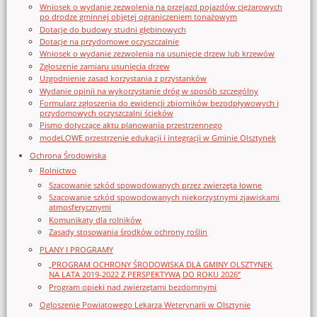
Wniosek o wydanie zezwolenia na przejazd pojazdów ciężarowych
po drodze gminnej objętej ograniczeniem tonażowym
Dotacje do budowy studni głębinowych
Dotacje na przydomowe oczyszczalnie
Wniosek o wydanie zezwolenia na usunięcie drzew lub krzewów
Zgłoszenie zamiaru usunięcia drzew
Uzgodnienie zasad korzystania z przystanków
Wydanie opinii na wykorzystanie dróg w sposób szczególny
Formularz zgłoszenia do ewidencji zbiorników bezodpływowych i
przydomowych oczyszczalni ścieków
Pismo dotyczące aktu planowania przestrzennego
modeLOWE przestrzenie edukacji i integracji w Gminie Olsztynek
Ochrona Środowiska
Rolnictwo
Szacowanie szkód spowodowanych przez zwierzęta łowne
Szacowanie szkód spowodowanych niekorzystnymi zjawiskami
atmosferycznymi
Komunikaty dla rolników
Zasady stosowania środków ochrony roślin
PLANY I PROGRAMY
„PROGRAM OCHRONY ŚRODOWISKA DLA GMINY OLSZTYNEK
NA LATA 2019-2022 Z PERSPEKTYWĄ DO ROKU 2026”
Program opieki nad zwierzętami bezdomnymi
Ogloszenie Powiatowego Lekarza Weterynarii w Olsztynie