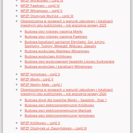
MPZP Witramowo – część IV
MPZP Pawłowo – część IV
MPZP Witramowo – część V
MPZP Olsztynek Wschód – część III
Obwieszczenia w sprawach o warunki zabudowy i lokalizacji
inwestycji celu publicznego – rok wszczęcia sprawy 2025
Budowa sieci niskiego napięcia Mierki
Budowa sieci niskiego napięcia Pawłowo
Budowa kanalizacji sanitarnej Elgnówko, Gaj, Łęciny,
Świętajny, Tolejny, Wigwałd, Wilkowo, Zawady
Budowa wodociągu Waplewo-Witramowo
Budowa wodociągu Królikowo
Budowa sieci wodociągowej Swaderki-Lipowo Kurkowskie
Budowa wodociągu i kanalizacji Witramowo
MPZP Jemiołowo - część II
MPZP Mierki - część V
MPZP Warlity Małe - część I
Obwieszczenia w sprawach o warunki zabudowy i lokalizacji
inwestycji celu publicznego – rok wszczęcia sprawy 2026
Budowa drogi dla rowerów Mierki – Swaderki - Etap 1
Budowa sieci elektroenergetycznej Królikowo
Budowa sieci elektroenergetycznej Marózek
Budowa sieci elektroenergetycznej Jemiołowo
MPZP Królikowo – część II
MPZP Olsztynek ul. Daszyńskiego – część III