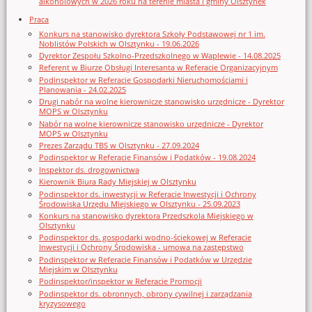
alkoholowych w 2026 roku na terenie miasta i gminy Olsztynek
Praca
Konkurs na stanowisko dyrektora Szkoły Podstawowej nr 1 im.
Noblistów Polskich w Olsztynku - 19.06.2026
Dyrektor Zespołu Szkolno-Przedszkolnego w Waplewie - 14.08.2025
Referent w Biurze Obsługi Interesanta w Referacie Organizacyjnym
Podinspektor w Referacie Gospodarki Nieruchomościami i
Planowania - 24.02.2025
Drugi nabór na wolne kierownicze stanowisko urzędnicze - Dyrektor
MOPS w Olsztynku
Nabór na wolne kierownicze stanowisko urzędnicze - Dyrektor
MOPS w Olsztynku
Prezes Zarządu TBS w Olsztynku - 27.09.2024
Podinspektor w Referacie Finansów i Podatków - 19.08.2024
Inspektor ds. drogownictwa
Kierownik Biura Rady Miejskiej w Olsztynku
Podinspektor ds. inwestycji w Referacie Inwestycji i Ochrony
Środowiska Urzędu Miejskiego w Olsztynku - 25.09.2023
Konkurs na stanowisko dyrektora Przedszkola Miejskiego w
Olsztynku
Podinspektor ds. gospodarki wodno-ściekowej w Referacie
Inwestycji i Ochrony Środowiska - umowa na zastępstwo
Podinspektor w Referacie Finansów i Podatków w Urzędzie
Miejskim w Olsztynku
Podinspektor/inspektor w Referacie Promocji
Podinspektor ds. obronnych, obrony cywilnej i zarządzania
kryzysowego