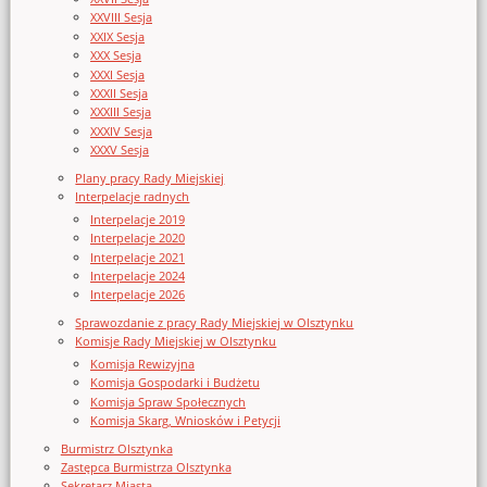
XXVIII Sesja
XXIX Sesja
XXX Sesja
XXXI Sesja
XXXII Sesja
XXXIII Sesja
XXXIV Sesja
XXXV Sesja
Plany pracy Rady Miejskiej
Interpelacje radnych
Interpelacje 2019
Interpelacje 2020
Interpelacje 2021
Interpelacje 2024
Interpelacje 2026
Sprawozdanie z pracy Rady Miejskiej w Olsztynku
Komisje Rady Miejskiej w Olsztynku
Komisja Rewizyjna
Komisja Gospodarki i Budżetu
Komisja Spraw Społecznych
Komisja Skarg, Wniosków i Petycji
Burmistrz Olsztynka
Zastępca Burmistrza Olsztynka
Sekretarz Miasta