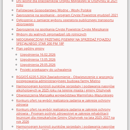
Dni wolne dla pracowników Urzędu Miejskiego w Olsztynku w 2021
roku
Państwowe Gospodarstwo Wodne - Wody Polskie
Zaproszenie na spotkanie - program Czyste Powietrze grudzień 2021
Ogłoszenie o zamiarze wyboru operatora publicznego transportu
zbiorowego
Zaproszenie na spotkania Czyste Powietrze Czyste Mieszkanie
Wybory do walnych zgromadzeń izb rolniczych
NIEOGRANICZONY PRZETARG PISEMNY NA SPRZEDAŻ POJAZDU
SPECJALNEGO STAR 200 PM 18P
Plan ogólny gminy
Uzgodnienia 16.02.2026
Uzgodnienia 13.05.2026
Uzgodnienia 29.05.2026
Projekt przekazany do uchwalenia
RGGIOŚ.6220.5.2024 Zawiadomienie - Obwieszczenie o wszczęciu
postępowania administracyjnego budowa farmy Mielno
Harmonogram kontroli punktów sprzedaży i podawania napojów
alkoholowych w 2025 roku na terenie miasta i gminy Olsztynek
Obwieszczenia Marszałka województwa Warmińsko-Mazurskiego
Konkurs ofert na wybór realizatora zadania w zakresie ochrony
zdrowia
Konkurs ofert na wybór realizatora zadania w zakresie ochrony
zdrowia - Program polityki zdrowotnej w zakresie rehabilitacji
leczniczej dla mieszkańców Gminy Olsztynek na lata 2025-2027 na
rok 2026
Harmonogram kontroli punktów sprzedaży i podawania napojów