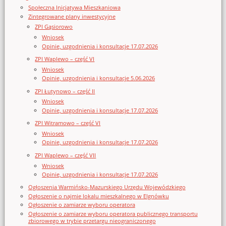
Społeczna Inicjatywa Mieszkaniowa
Zintegrowane plany inwestycyjne
ZPI Gąsiorowo
Wniosek
Opinie, uzgodnienia i konsultacje 17.07.2026
ZPI Waplewo – część VI
Wniosek
Opinie, uzgodnienia i konsultacje 5.06.2026
ZPI Łutynowo – część II
Wniosek
Opinie, uzgodnienia i konsultacje 17.07.2026
ZPI Witramowo – część VI
Wniosek
Opinie, uzgodnienia i konsultacje 17.07.2026
ZPI Waplewo – część VII
Wniosek
Opinie, uzgodnienia i konsultacje 17.07.2026
Ogłoszenia Warmińsko-Mazurskiego Urzędu Wojewódzkiego
Ogłoszenie o najmie lokalu mieszkalnego w Elgnówku
Ogłoszenie o zamiarze wyboru operatora
Ogłoszenie o zamiarze wyboru operatora publicznego transportu
zbiorowego w trybie przetargu nieograniczonego