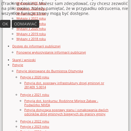
(Tracking Cookies). Możesz sam zdecydować, czy chcesz zezwolić
Wykazy z 2025 roku
na pliki cookie. Należy pamiętać, że w przypadku odrzucenia, nie
Wykazy z 2024 roku
wszystkie funkcje strony mogą być dostępne.
Wykazy z 2023 roku
Wykazy z 2022 roku
OK
ODMAWIAĆ
Wykazy z 2021 roku
Wykazy z 2020 roku
Wykazy z 2019 roku
Wykazy z 2018 roku
Dostęp do informacji publicznej
Ponowne wykorzystanie informacji publicznej
Skargi i wnioski
Petycje
Petycje skierowane do Burmistrza Olsztynka
Petycje z 2020 roku
Petycja dot. poprawy infrastruktury drogi gminnej nr
281409_5.0014
Petycje z 2021 roku
Petycja dot. konkursu: Rodzinne Miejsce Zabaw -
Podwórko NIVEA
Petycja dotycząca poprawy stanu i oznakowania dwóch
odcinków dróg gminnych biegących do granicy gminy
Petycje z 2022 roku
Petycje z 2023 roku