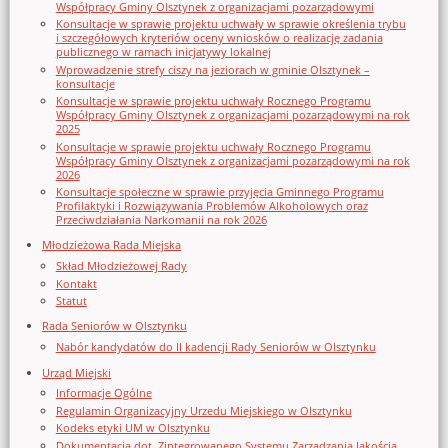
Współpracy Gminy Olsztynek z organizacjami pozarządowymi
Konsultacje w sprawie projektu uchwały w sprawie określenia trybu
i szczegółowych kryteriów oceny wniosków o realizację zadania
publicznego w ramach inicjatywy lokalnej
Wprowadzenie strefy ciszy na jeziorach w gminie Olsztynek –
konsultacje
Konsultacje w sprawie projektu uchwały Rocznego Programu
Współpracy Gminy Olsztynek z organizacjami pozarządowymi na rok
2025
Konsultacje w sprawie projektu uchwały Rocznego Programu
Współpracy Gminy Olsztynek z organizacjami pozarządowymi na rok
2026
Konsultacje społeczne w sprawie przyjęcia Gminnego Programu
Profilaktyki i Rozwiązywania Problemów Alkoholowych oraz
Przeciwdziałania Narkomanii na rok 2026
Młodzieżowa Rada Miejska
Skład Młodzieżowej Rady
Kontakt
Statut
Rada Seniorów w Olsztynku
Nabór kandydatów do II kadencji Rady Seniorów w Olsztynku
Urząd Miejski
Informacje Ogólne
Regulamin Organizacyjny Urzedu Miejskiego w Olsztynku
Kodeks etyki UM w Olsztynku
Dokumentacja dot. Zintegrowanego Systemu Zarządzania Jakością