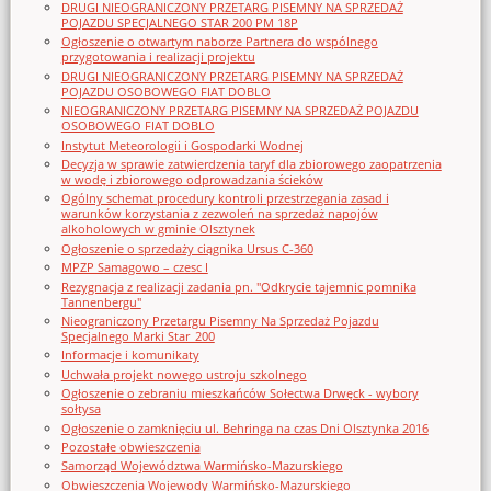
DRUGI NIEOGRANICZONY PRZETARG PISEMNY NA SPRZEDAŻ
POJAZDU SPECJALNEGO STAR 200 PM 18P
Ogłoszenie o otwartym naborze Partnera do wspólnego
przygotowania i realizacji projektu
DRUGI NIEOGRANICZONY PRZETARG PISEMNY NA SPRZEDAŻ
POJAZDU OSOBOWEGO FIAT DOBLO
NIEOGRANICZONY PRZETARG PISEMNY NA SPRZEDAŻ POJAZDU
OSOBOWEGO FIAT DOBLO
Instytut Meteorologii i Gospodarki Wodnej
Decyzja w sprawie zatwierdzenia taryf dla zbiorowego zaopatrzenia
w wodę i zbiorowego odprowadzania ścieków
Ogólny schemat procedury kontroli przestrzegania zasad i
warunków korzystania z zezwoleń na sprzedaż napojów
alkoholowych w gminie Olsztynek
Ogłoszenie o sprzedaży ciągnika Ursus C-360
MPZP Samagowo – czesc I
Rezygnacja z realizacji zadania pn. "Odkrycie tajemnic pomnika
Tannenbergu"
Nieograniczony Przetargu Pisemny Na Sprzedaż Pojazdu
Specjalnego Marki Star_200
Informacje i komunikaty
Uchwała projekt nowego ustroju szkolnego
Ogłoszenie o zebraniu mieszkańców Sołectwa Drwęck - wybory
sołtysa
Ogłoszenie o zamknięciu ul. Behringa na czas Dni Olsztynka 2016
Pozostałe obwieszczenia
Samorząd Województwa Warmińsko-Mazurskiego
Obwieszczenia Wojewody Warmińsko-Mazurskiego