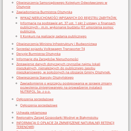
Obwieszczenia Samorządowego Kolegium Odwoławczego w
Olsztynie
Zawiadomienia Burmistrza Olsztynka
WYKAZ NIERUCHOMOŚCI WPISANYCH DO REJESTRU ZABYTKÓW.
Informacja na podstawie art. 37 ust. 1 pkt 2 ustawy o finansach
publicznych - m.in. wykonanie budżetu JST umorzenia pomoc
publiczna.
II Konkurs na realizację zadania publicznego
Obwieszczenia Ministra Infrastruktury i Budwonictwa
Sprzedaż pojazdu Volkswagen Transporter T4
Decyzje Burmistrza Olsztynka
Informacje dla Zarządców Nieruchomości
Zestawienie danych dotyczących czynszów najmu lokali
mieszkalnych, nienależących do publicznego zasobu
mieszkaniowego, w położonych na obszarze Gminy Olsztynek.
Obwieszczenia Starosty Olsztyńskiego
Zawiadomienie o wszczęciu postępowania w sprawie zmiany
pozwolenia zintegrowanego na prowadzenie instalacji
NUTRIPOL Sp. z o.o.
Ogłoszenia sprzedażowe
Ogłoszenia sprzedażowe
Uchwała reklamowa
Regionalny Zarząd Gospodarki Wodnej w Białymstoku
INFORMACJA O OPŁACIE ZA ZMNIEJSZENIE NATURALNEJ RETENCJI
TERENOWEJ