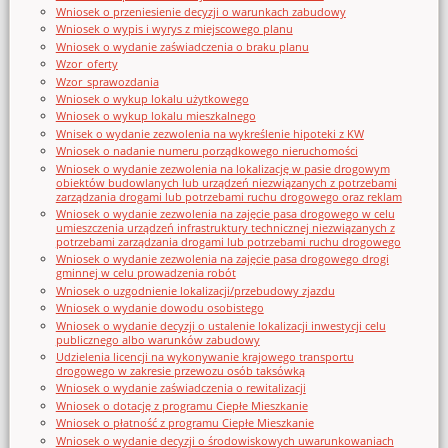
Wniosek o przeniesienie decyzji o warunkach zabudowy
Wniosek o wypis i wyrys z miejscowego planu
Wniosek o wydanie zaświadczenia o braku planu
Wzor_oferty
Wzor_sprawozdania
Wniosek o wykup lokalu użytkowego
Wniosek o wykup lokalu mieszkalnego
Wnisek o wydanie zezwolenia na wykreślenie hipoteki z KW
Wniosek o nadanie numeru porządkowego nieruchomości
Wniosek o wydanie zezwolenia na lokalizację w pasie drogowym
obiektów budowlanych lub urządzeń niezwiązanych z potrzebami
zarządzania drogami lub potrzebami ruchu drogowego oraz reklam
Wniosek o wydanie zezwolenia na zajęcie pasa drogowego w celu
umieszczenia urządzeń infrastruktury technicznej niezwiązanych z
potrzebami zarządzania drogami lub potrzebami ruchu drogowego
Wniosek o wydanie zezwolenia na zajęcie pasa drogowego drogi
gminnej w celu prowadzenia robót
Wniosek o uzgodnienie lokalizacji/przebudowy zjazdu
Wniosek o wydanie dowodu osobistego
Wniosek o wydanie decyzji o ustalenie lokalizacji inwestycji celu
publicznego albo warunków zabudowy
Udzielenia licencji na wykonywanie krajowego transportu
drogowego w zakresie przewozu osób taksówką
Wniosek o wydanie zaświadczenia o rewitalizacji
Wniosek o dotację z programu Ciepłe Mieszkanie
Wniosek o płatność z programu Ciepłe Mieszkanie
Wniosek o wydanie decyzji o środowiskowych uwarunkowaniach