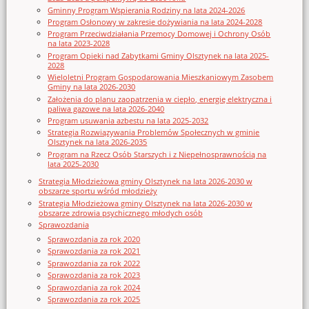
Gminny Program Wspierania Rodziny na lata 2024-2026
Program Osłonowy w zakresie dożywiania na lata 2024-2028
Program Przeciwdziałania Przemocy Domowej i Ochrony Osób
na lata 2023-2028
Program Opieki nad Zabytkami Gminy Olsztynek na lata 2025-
2028
Wieloletni Program Gospodarowania Mieszkaniowym Zasobem
Gminy na lata 2026-2030
Założenia do planu zaopatrzenia w ciepło, energię elektryczna i
paliwa gazowe na lata 2026-2040
Program usuwania azbestu na lata 2025-2032
Strategia Rozwiązywania Problemów Społecznych w gminie
Olsztynek na lata 2026-2035
Program na Rzecz Osób Starszych i z Niepełnosprawnością na
lata 2025-2030
Strategia Młodzieżowa gminy Olsztynek na lata 2026-2030 w
obszarze sportu wśród młodzieży
Strategia Młodzieżowa gminy Olsztynek na lata 2026-2030 w
obszarze zdrowia psychicznego młodych osób
Sprawozdania
Sprawozdania za rok 2020
Sprawozdania za rok 2021
Sprawozdania za rok 2022
Sprawozdania za rok 2023
Sprawozdania za rok 2024
Sprawozdania za rok 2025