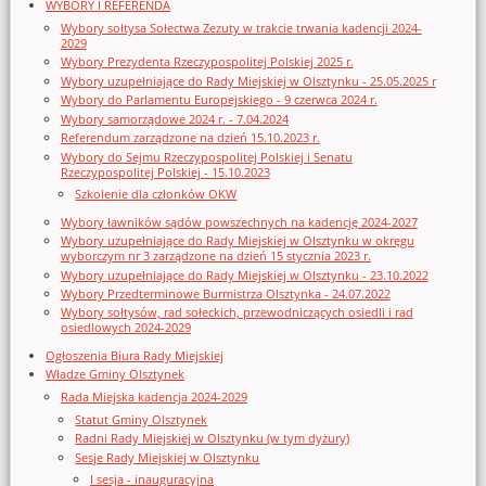
WYBORY I REFERENDA
Wybory sołtysa Sołectwa Zezuty w trakcie trwania kadencji 2024-
2029
Wybory Prezydenta Rzeczypospolitej Polskiej 2025 r.
Wybory uzupełniające do Rady Miejskiej w Olsztynku - 25.05.2025 r
Wybory do Parlamentu Europejskiego - 9 czerwca 2024 r.
Wybory samorządowe 2024 r. - 7.04.2024
Referendum zarządzone na dzień 15.10.2023 r.
Wybory do Sejmu Rzeczypospolitej Polskiej i Senatu
Rzeczypospolitej Polskiej - 15.10.2023
Szkolenie dla członków OKW
Wybory ławników sądów powszechnych na kadencję 2024-2027
Wybory uzupełniające do Rady Miejskiej w Olsztynku w okręgu
wyborczym nr 3 zarządzone na dzień 15 stycznia 2023 r.
Wybory uzupełniające do Rady Miejskiej w Olsztynku - 23.10.2022
Wybory Przedterminowe Burmistrza Olsztynka - 24.07.2022
Wybory sołtysów, rad sołeckich, przewodniczących osiedli i rad
osiedlowych 2024-2029
Ogłoszenia Biura Rady Miejskiej
Władze Gminy Olsztynek
Rada Miejska kadencja 2024-2029
Statut Gminy Olsztynek
Radni Rady Miejskiej w Olsztynku (w tym dyżury)
Sesje Rady Miejskiej w Olsztynku
I sesja - inauguracyjna