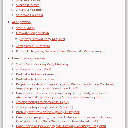
Skarbnik Miasta
Zastępca Skarbnika
Sołectwa i Osiedla
Akty prawne
Statut Gminy
Uchwały Rady Miejskiej
Rejestry uchwał Rady Miejskiej
Zarządzenia Burmistrza
Dziennik Urzędowy Województwa Warmińsko-Mazurskiego
Konsultacje społeczne
Statut Młodzieżowej Rady Miejskiej
Zmiany w statucie MRM
Podział sołectwa Łutynowo
Podział sołectwa Pawłowo
Projekt uchwały Rocznego Programu Współpracy Gminy Olsztynek z
organizacjami pozarządowymi na rok 2022
Konsultacje społeczne dotyczące projektu uchwały w sprawie
utworzenia Olsztyneckiej Rady Seniorów i nadania jej Statutu
Zmiany rodzaju miejscowości Kąpity
Zmiany rodzaju miejscowości Spoguny
Projekty statutów sołectw gminy Olsztynek
Konsultacje projektu „Programu Ochrony Środowiska dla Gminy
Olsztynek na lata 2023-2026 z perspektywą do roku 2030
Konsultacje w sprawie projektu uchwały Rocznego Programu