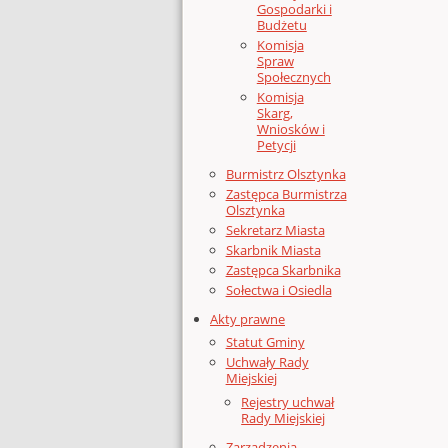
Gospodarki i
Budżetu
Komisja
Spraw
Społecznych
Komisja
Skarg,
Wniosków i
Petycji
Burmistrz Olsztynka
Zastępca Burmistrza
Olsztynka
Sekretarz Miasta
Skarbnik Miasta
Zastępca Skarbnika
Sołectwa i Osiedla
Akty prawne
Statut Gminy
Uchwały Rady
Miejskiej
Rejestry uchwał
Rady Miejskiej
Zarządzenia