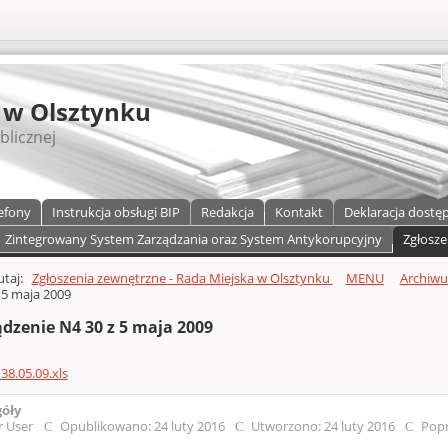
S
 w Olsztynku
blicznej
efony
Instrukcja obsługi BIP
Redakcja
Kontakt
Deklaracja dostę
Zintegrowany System Zarządzania oraz System Antykorupcyjny
Zgłosze
a)
zawartości
tutaj:
Zgłoszenia zewnętrzne - Rada Miejska w Olsztynku
MENU
Archiw
 5 maja 2009
dzenie N4 30 z 5 maja 2009
38.05.09.xls
góły
r User
Opublikowano: 24 luty 2016
Utworzono: 24 luty 2016
Popr