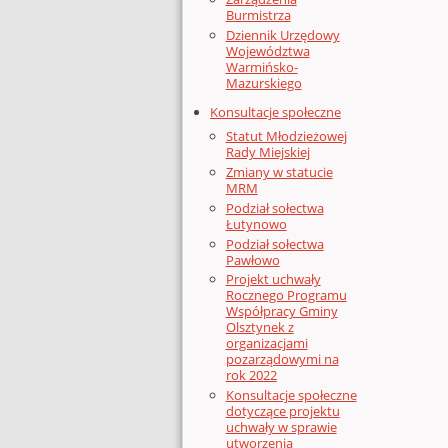
Burmistrza
Dziennik Urzędowy
Województwa
Warmińsko-
Mazurskiego
Konsultacje społeczne
Statut Młodzieżowej
Rady Miejskiej
Zmiany w statucie
MRM
Podział sołectwa
Łutynowo
Podział sołectwa
Pawłowo
Projekt uchwały
Rocznego Programu
Współpracy Gminy
Olsztynek z
organizacjami
pozarządowymi na
rok 2022
Konsultacje społeczne
dotyczące projektu
uchwały w sprawie
utworzenia