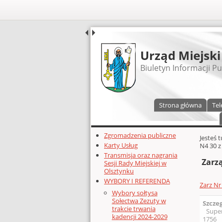
UDOSTĘPNIJ
Urząd Miejski
Biuletyn Informacji Pu
Menu główne
Strona główna
Tel
Dodatkowe zasoby (lewa kolumn
Zgromadzenia publiczne
Głównej 
Jesteś 
Karty Usług
N4 30 z
Transmisja oraz nagrania
Zarzą
Sesji Rady Miejskiej w
Olsztynku
WYBORY I REFERENDA
Zarz Nr 
Wybory sołtysa
Sołectwa Zezuty w
Szcze
trakcie trwania
Supe
kadencji 2024-2029
1756