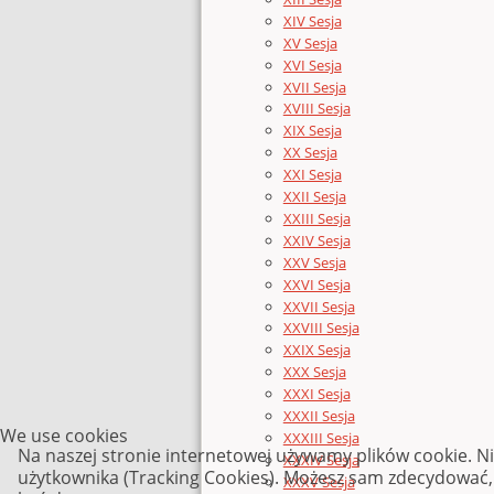
XIV Sesja
XV Sesja
XVI Sesja
XVII Sesja
XVIII Sesja
XIX Sesja
XX Sesja
XXI Sesja
XXII Sesja
XXIII Sesja
XXIV Sesja
XXV Sesja
XXVI Sesja
XXVII Sesja
XXVIII Sesja
XXIX Sesja
XXX Sesja
XXXI Sesja
XXXII Sesja
We use cookies
XXXIII Sesja
Na naszej stronie internetowej używamy plików cookie. N
XXXIV Sesja
użytkownika (Tracking Cookies). Możesz sam zdecydować, c
XXXV Sesja