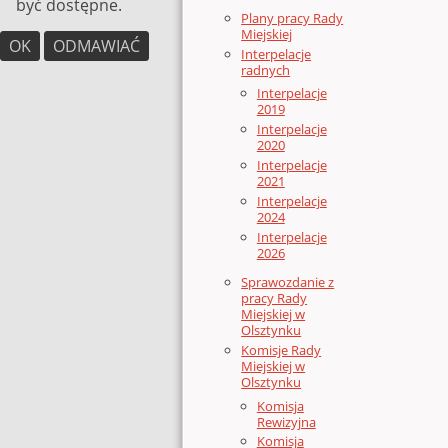
być dostępne.
Plany pracy Rady
Miejskiej
OK
ODMAWIAĆ
Interpelacje
radnych
Interpelacje
2019
Interpelacje
2020
Interpelacje
2021
Interpelacje
2024
Interpelacje
2026
Sprawozdanie z
pracy Rady
Miejskiej w
Olsztynku
Komisje Rady
Miejskiej w
Olsztynku
Komisja
Rewizyjna
Komisja