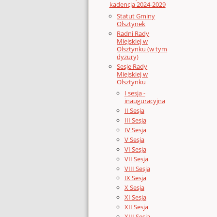
kadencja 2024-2029
Statut Gminy
Olsztynek
Radni Rady
Miejskiej w
Olsztynku (w tym
dyżury)
Sesje Rady
Miejskiej w
Olsztynku
I sesja -
inauguracyjna
II Sesja
III Sesja
IV Sesja
V Sesja
VI Sesja
VII Sesja
VIII Sesja
IX Sesja
X Sesja
XI Sesja
XII Sesja
XIII Sesja