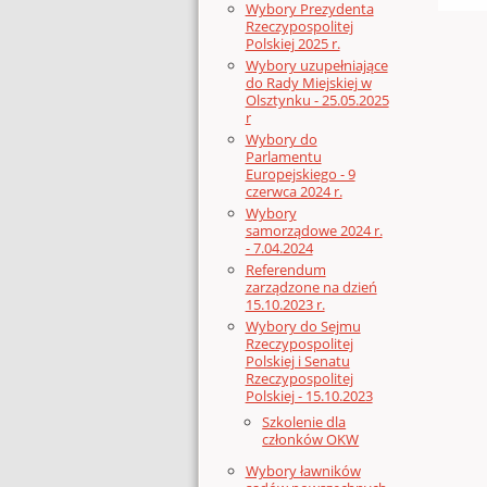
Wybory Prezydenta
Rzeczypospolitej
Polskiej 2025 r.
Wybory uzupełniające
do Rady Miejskiej w
Olsztynku - 25.05.2025
r
Wybory do
Parlamentu
Europejskiego - 9
czerwca 2024 r.
Wybory
samorządowe 2024 r.
- 7.04.2024
Referendum
zarządzone na dzień
15.10.2023 r.
Wybory do Sejmu
Rzeczypospolitej
Polskiej i Senatu
Rzeczypospolitej
Polskiej - 15.10.2023
Szkolenie dla
członków OKW
Wybory ławników