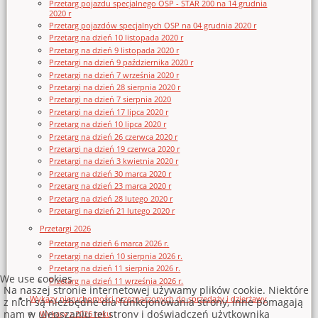
Przetarg pojazdu specjalnego OSP - STAR 200 na 14 grudnia
2020 r
Przetarg pojazdów specjalnych OSP na 04 grudnia 2020 r
Przetarg na dzień 10 listopada 2020 r
Przetarg na dzień 9 listopada 2020 r
Przetargi na dzień 9 października 2020 r
Przetargi na dzień 7 września 2020 r
Przetargi na dzień 28 sierpnia 2020 r
Przetargi na dzień 7 sierpnia 2020
Przetargi na dzień 17 lipca 2020 r
Przetarg na dzień 10 lipca 2020 r
Przetarg na dzień 26 czerwca 2020 r
Przetargi na dzień 19 czerwca 2020 r
Przetargi na dzień 3 kwietnia 2020 r
Przetarg na dzień 30 marca 2020 r
Przetarg na dzień 23 marca 2020 r
Przetarg na dzień 28 lutego 2020 r
Przetargi na dzień 21 lutego 2020 r
Przetargi 2026
Przetarg na dzień 6 marca 2026 r.
Przetargi na dzień 10 sierpnia 2026 r.
Przetarg na dzień 11 sierpnia 2026 r.
We use cookies
Przetarg na dzień 11 września 2026 r.
Na naszej stronie internetowej używamy plików cookie. Niektóre
Wykazy nieruchomości przeznaczonych do sprzedaży i dzierżawy
z nich są niezbędne dla funkcjonowania strony, inne pomagają
nam w ulepszaniu tej strony i doświadczeń użytkownika
Wykazy z 2026 roku