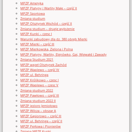
MPZP Ameryka
MPZP Platyny i Warlity Małe – część II
MPZP Sportowa
Zmiana studium
MPZP Olsztynek Wschód – część II
Zmiana studium – drugie wyłożenie
MPZP Kunki – czesc I
Warunki zabudowy dla dz. 380 obręb Mierki
MPZP Mierki – część III
MPZP Mierkowska, Zielona i Polna
MPZP Platyny, Warlity, Elgnówko, Gaj, Wigwałd i Zawady
Zmiana Studium 2021
MPZP węzeł Olsztynek Zachód
MPZP Waplewo – część IV
MPZP ul. Behringa
MPZP Królikowo – czesc I
MPZP Waplewo – czesc V
Zmiana studium 2022
MPZP Pawłowo – część III
Zmiana studium 2022 II
MPZP jezioro Jemiołowo
MPZP Wilcza – obszar A
MPZP Gąsiorowo – część III
MPZP ul. Behringa – część II
MPZP Perłowa i Pionierów
Zmiana MPZP Kunki