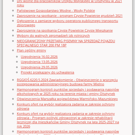
Dni wolne dla pracowników Urzędu Miejskiego w Olsztynku w 2021
roku
Państwowe Gospodarstwo Wodne - Wody Polskie
Zaproszenie na spotkanie - program Czyste Powietrze grudzień 2021
Ogłoszenie o zamiarze wyboru operatora publicznego transportu
zbiorowego
Zaproszenie na spotkania Czyste Powietrze Czyste Mieszkanie
Wybory do walnych zgromadzeń izb rolniczych
NIEOGRANICZONY PRZETARG PISEMNY NA SPRZEDAŻ POJAZDU
SPECJALNEGO STAR 200 PM 18P
Plan ogólny gminy
Uzgodnienia 16.02.2026
Uzgodnienia 13.05.2026
Uzgodnienia 29.05.2026
Projekt przekazany do uchwalenia
RGGIOŚ.6220.5.2024 Zawiadomienie - Obwieszczenie o wszczęciu
postępowania administracyjnego budowa farmy Mielno
Harmonogram kontroli punktów sprzedaży i podawania napojów
alkoholowych w 2025 roku na terenie miasta i gminy Olsztynek
Obwieszczenia Marszałka województwa Warmińsko-Mazurskiego
Konkurs ofert na wybór realizatora zadania w zakresie ochrony
zdrowia
Konkurs ofert na wybór realizatora zadania w zakresie ochrony
zdrowia - Program polityki zdrowotnej w zakresie rehabilitacji
leczniczej dla mieszkańców Gminy Olsztynek na lata 2025-2027 na
rok 2026
Harmonogram kontroli punktów sprzedaży i podawania napojów