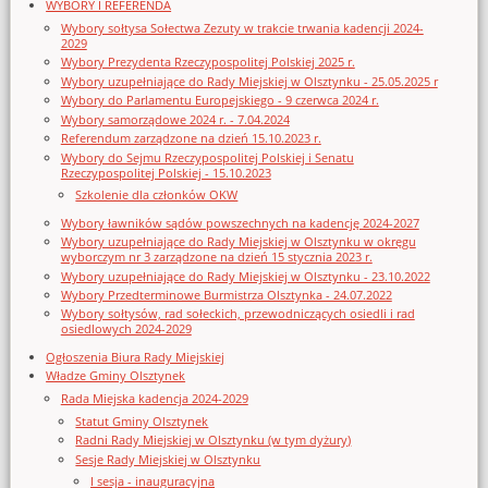
WYBORY I REFERENDA
Wybory sołtysa Sołectwa Zezuty w trakcie trwania kadencji 2024-
2029
Wybory Prezydenta Rzeczypospolitej Polskiej 2025 r.
Wybory uzupełniające do Rady Miejskiej w Olsztynku - 25.05.2025 r
Wybory do Parlamentu Europejskiego - 9 czerwca 2024 r.
Wybory samorządowe 2024 r. - 7.04.2024
Referendum zarządzone na dzień 15.10.2023 r.
Wybory do Sejmu Rzeczypospolitej Polskiej i Senatu
Rzeczypospolitej Polskiej - 15.10.2023
Szkolenie dla członków OKW
Wybory ławników sądów powszechnych na kadencję 2024-2027
Wybory uzupełniające do Rady Miejskiej w Olsztynku w okręgu
wyborczym nr 3 zarządzone na dzień 15 stycznia 2023 r.
Wybory uzupełniające do Rady Miejskiej w Olsztynku - 23.10.2022
Wybory Przedterminowe Burmistrza Olsztynka - 24.07.2022
Wybory sołtysów, rad sołeckich, przewodniczących osiedli i rad
osiedlowych 2024-2029
Ogłoszenia Biura Rady Miejskiej
Władze Gminy Olsztynek
Rada Miejska kadencja 2024-2029
Statut Gminy Olsztynek
Radni Rady Miejskiej w Olsztynku (w tym dyżury)
Sesje Rady Miejskiej w Olsztynku
I sesja - inauguracyjna