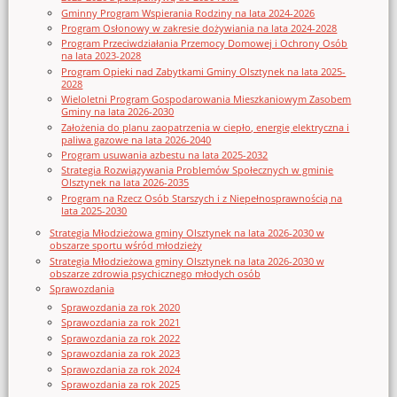
Gminny Program Wspierania Rodziny na lata 2024-2026
Program Osłonowy w zakresie dożywiania na lata 2024-2028
Program Przeciwdziałania Przemocy Domowej i Ochrony Osób
na lata 2023-2028
Program Opieki nad Zabytkami Gminy Olsztynek na lata 2025-
2028
Wieloletni Program Gospodarowania Mieszkaniowym Zasobem
Gminy na lata 2026-2030
Założenia do planu zaopatrzenia w ciepło, energię elektryczna i
paliwa gazowe na lata 2026-2040
Program usuwania azbestu na lata 2025-2032
Strategia Rozwiązywania Problemów Społecznych w gminie
Olsztynek na lata 2026-2035
Program na Rzecz Osób Starszych i z Niepełnosprawnością na
lata 2025-2030
Strategia Młodzieżowa gminy Olsztynek na lata 2026-2030 w
obszarze sportu wśród młodzieży
Strategia Młodzieżowa gminy Olsztynek na lata 2026-2030 w
obszarze zdrowia psychicznego młodych osób
Sprawozdania
Sprawozdania za rok 2020
Sprawozdania za rok 2021
Sprawozdania za rok 2022
Sprawozdania za rok 2023
Sprawozdania za rok 2024
Sprawozdania za rok 2025