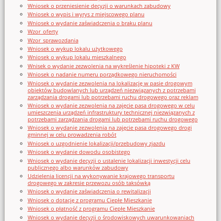
Wniosek o przeniesienie decyzji o warunkach zabudowy
Wniosek o wypis i wyrys z miejscowego planu
Wniosek o wydanie zaświadczenia o braku planu
Wzor_oferty
Wzor_sprawozdania
Wniosek o wykup lokalu użytkowego
Wniosek o wykup lokalu mieszkalnego
Wnisek o wydanie zezwolenia na wykreślenie hipoteki z KW
Wniosek o nadanie numeru porządkowego nieruchomości
Wniosek o wydanie zezwolenia na lokalizację w pasie drogowym
obiektów budowlanych lub urządzeń niezwiązanych z potrzebami
zarządzania drogami lub potrzebami ruchu drogowego oraz reklam
Wniosek o wydanie zezwolenia na zajęcie pasa drogowego w celu
umieszczenia urządzeń infrastruktury technicznej niezwiązanych z
potrzebami zarządzania drogami lub potrzebami ruchu drogowego
Wniosek o wydanie zezwolenia na zajęcie pasa drogowego drogi
gminnej w celu prowadzenia robót
Wniosek o uzgodnienie lokalizacji/przebudowy zjazdu
Wniosek o wydanie dowodu osobistego
Wniosek o wydanie decyzji o ustalenie lokalizacji inwestycji celu
publicznego albo warunków zabudowy
Udzielenia licencji na wykonywanie krajowego transportu
drogowego w zakresie przewozu osób taksówką
Wniosek o wydanie zaświadczenia o rewitalizacji
Wniosek o dotację z programu Ciepłe Mieszkanie
Wniosek o płatność z programu Ciepłe Mieszkanie
Wniosek o wydanie decyzji o środowiskowych uwarunkowaniach