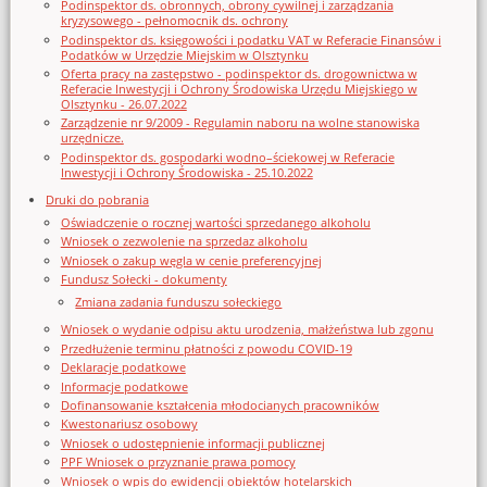
Podinspektor ds. obronnych, obrony cywilnej i zarządzania
kryzysowego - pełnomocnik ds. ochrony
Podinspektor ds. księgowości i podatku VAT w Referacie Finansów i
Podatków w Urzędzie Miejskim w Olsztynku
Oferta pracy na zastępstwo - podinspektor ds. drogownictwa w
Referacie Inwestycji i Ochrony Środowiska Urzędu Miejskiego w
Olsztynku - 26.07.2022
Zarządzenie nr 9/2009 - Regulamin naboru na wolne stanowiska
urzędnicze.
Podinspektor ds. gospodarki wodno–ściekowej w Referacie
Inwestycji i Ochrony Środowiska - 25.10.2022
Druki do pobrania
Oświadczenie o rocznej wartości sprzedanego alkoholu
Wniosek o zezwolenie na sprzedaz alkoholu
Wniosek o zakup węgla w cenie preferencyjnej
Fundusz Sołecki - dokumenty
Zmiana zadania funduszu sołeckiego
Wniosek o wydanie odpisu aktu urodzenia, małżeństwa lub zgonu
Przedłużenie terminu płatności z powodu COVID-19
Deklaracje podatkowe
Informacje podatkowe
Dofinansowanie kształcenia młodocianych pracowników
Kwestonariusz osobowy
Wniosek o udostępnienie informacji publicznej
PPF Wniosek o przyznanie prawa pomocy
Wniosek o wpis do ewidencji obiektów hotelarskich