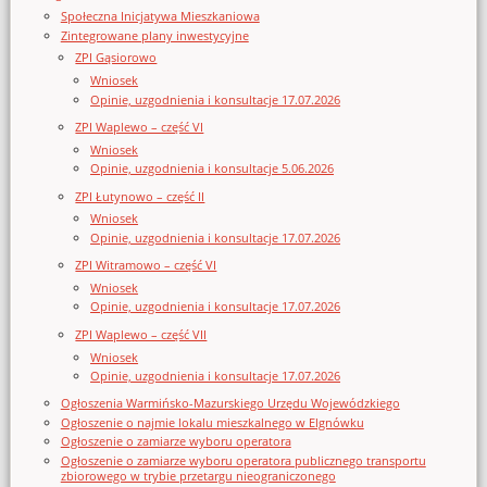
Społeczna Inicjatywa Mieszkaniowa
Zintegrowane plany inwestycyjne
ZPI Gąsiorowo
Wniosek
Opinie, uzgodnienia i konsultacje 17.07.2026
ZPI Waplewo – część VI
Wniosek
Opinie, uzgodnienia i konsultacje 5.06.2026
ZPI Łutynowo – część II
Wniosek
Opinie, uzgodnienia i konsultacje 17.07.2026
ZPI Witramowo – część VI
Wniosek
Opinie, uzgodnienia i konsultacje 17.07.2026
ZPI Waplewo – część VII
Wniosek
Opinie, uzgodnienia i konsultacje 17.07.2026
Ogłoszenia Warmińsko-Mazurskiego Urzędu Wojewódzkiego
Ogłoszenie o najmie lokalu mieszkalnego w Elgnówku
Ogłoszenie o zamiarze wyboru operatora
Ogłoszenie o zamiarze wyboru operatora publicznego transportu
zbiorowego w trybie przetargu nieograniczonego