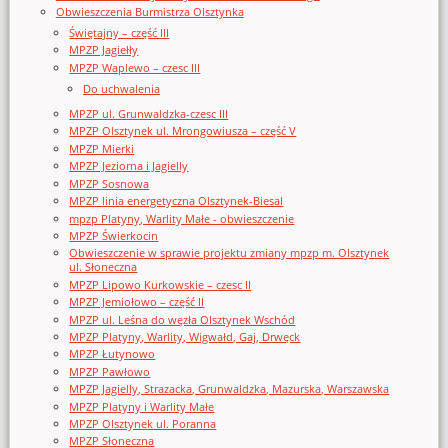
Obwieszczenia Burmistrza Olsztynka
Świętajny – część III
MPZP Jagiełły
MPZP Waplewo – czesc III
Do uchwalenia
MPZP ul. Grunwaldzka-czesc III
MPZP Olsztynek ul. Mrongowiusza – część V
MPZP Mierki
MPZP Jeziorna i Jagielly
MPZP Sosnowa
MPZP linia energetyczna Olsztynek-Biesal
mpzp Platyny, Warlity Małe - obwieszczenie
MPZP Świerkocin
Obwieszczenie w sprawie projektu zmiany mpzp m. Olsztynek
ul. Słoneczna
MPZP Lipowo Kurkowskie – czesc II
MPZP Jemiołowo – część II
MPZP ul. Leśna do węzła Olsztynek Wschód
MPZP Platyny, Warlity, Wigwałd, Gaj, Drwęck
MPZP Łutynowo
MPZP Pawłowo
MPZP Jagielly, Strazacka, Grunwaldzka, Mazurska, Warszawska
MPZP Platyny i Warlity Małe
MPZP Olsztynek ul. Poranna
MPZP Słoneczna