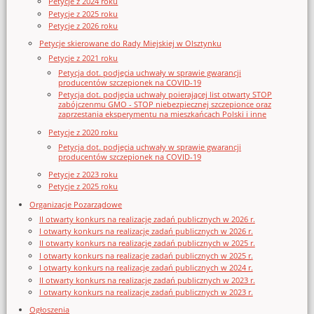
Petycje z 2024 roku
Petycje z 2025 roku
Petycje z 2026 roku
Petycje skierowane do Rady Miejskiej w Olsztynku
Petycje z 2021 roku
Petycja dot. podjęcia uchwały w sprawie gwarancji
producentów szczepionek na COVID-19
Petycja dot. podjęcia uchwały poierającej list otwarty STOP
zabójczenmu GMO - STOP niebezpiecznej szczepionce oraz
zaprzestania eksperymentu na mieszkańcach Polski i inne
Petycje z 2020 roku
Petycja dot. podjęcia uchwały w sprawie gwarancji
producentów szczepionek na COVID-19
Petycje z 2023 roku
Petycje z 2025 roku
Organizacje Pozarządowe
II otwarty konkurs na realizację zadań publicznych w 2026 r.
I otwarty konkurs na realizację zadań publicznych w 2026 r.
II otwarty konkurs na realizację zadań publicznych w 2025 r.
I otwarty konkurs na realizację zadań publicznych w 2025 r.
I otwarty konkurs na realizację zadań publicznych w 2024 r.
II otwarty konkurs na realizację zadań publicznych w 2023 r.
I otwarty konkurs na realizację zadań publicznych w 2023 r.
Ogłoszenia