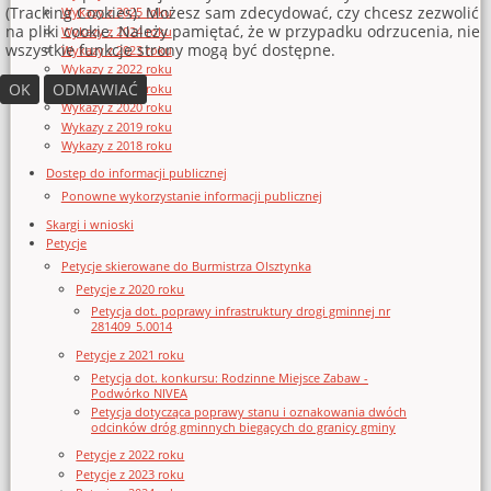
(Tracking Cookies). Możesz sam zdecydować, czy chcesz zezwolić
Wykazy z 2025 roku
na pliki cookie. Należy pamiętać, że w przypadku odrzucenia, nie
Wykazy z 2024 roku
wszystkie funkcje strony mogą być dostępne.
Wykazy z 2023 roku
Wykazy z 2022 roku
OK
ODMAWIAĆ
Wykazy z 2021 roku
Wykazy z 2020 roku
Wykazy z 2019 roku
Wykazy z 2018 roku
Dostęp do informacji publicznej
Ponowne wykorzystanie informacji publicznej
Skargi i wnioski
Petycje
Petycje skierowane do Burmistrza Olsztynka
Petycje z 2020 roku
Petycja dot. poprawy infrastruktury drogi gminnej nr
281409_5.0014
Petycje z 2021 roku
Petycja dot. konkursu: Rodzinne Miejsce Zabaw -
Podwórko NIVEA
Petycja dotycząca poprawy stanu i oznakowania dwóch
odcinków dróg gminnych biegących do granicy gminy
Petycje z 2022 roku
Petycje z 2023 roku