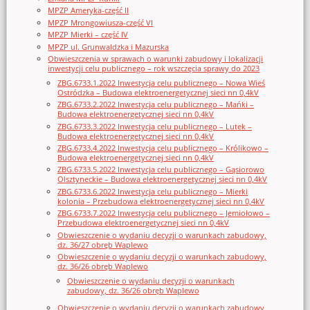
MPZP Ameryka-część II
MPZP Mrongowiusza-część VI
MPZP Mierki – część IV
MPZP ul. Grunwaldzka i Mazurska
Obwieszczenia w sprawach o warunki zabudowy i lokalizacji
inwestycji celu publicznego – rok wszczęcia sprawy do 2023
ZBG.6733.1.2022 Inwestycja celu publicznego – Nowa Wieś
Ostródzka – Budowa elektroenergetycznej sieci nn 0,4kV
ZBG.6733.2.2022 Inwestycja celu publicznego – Mańki –
Budowa elektroenergetycznej sieci nn 0,4kV
ZBG.6733.3.2022 Inwestycja celu publicznego – Lutek –
Budowa elektroenergetycznej sieci nn 0,4kV
ZBG.6733.4.2022 Inwestycja celu publicznego – Królikowo –
Budowa elektroenergetycznej sieci nn 0,4kV
ZBG.6733.5.2022 Inwestycja celu publicznego – Gąsiorowo
Olsztyneckie – Budowa elektroenergetycznej sieci nn 0,4kV
ZBG.6733.6.2022 Inwestycja celu publicznego – Mierki
kolonia – Przebudowa elektroenergetycznej sieci nn 0,4kV
ZBG.6733.7.2022 Inwestycja celu publicznego – Jemiołowo –
Przebudowa elektroenergetycznej sieci nn 0,4kV
Obwieszczenie o wydaniu decyzji o warunkach zabudowy,
dz. 36/27 obręb Waplewo
Obwieszczenie o wydaniu decyzji o warunkach zabudowy,
dz. 36/26 obręb Waplewo
Obwieszczenie o wydaniu decyzji o warunkach
zabudowy, dz. 36/26 obręb Waplewo
Obwieszczenie o wydaniu decyzji o warunkach zabudowy,