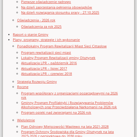
Pierwsze oświadczenie radnego
Na dzień zaprzestania pełnienia obowiązków
Na dzień rozwiązania stosunku pracy - 27.10.2025
Oświadczenia - 2026 rok
Oświadczenia za rok 2025
Raport o stanie Gminy
Plany, programy, strategie i ich wykonanie
Ponadlokalny Program Rewitalizacji Miast Sieci Cittaslow
Program rewitalizacji sieci miast
Lokalny Program Rewitalizacji gminy Olsztynek
Aktualizacja LPR – październik 2016
Aktualizacja LPR – lipiec 2017
Aktualizacja LPR – czerwiec 2018
Strategia Rozwoju Gminy
Roczne
Program współpracy z organizacjami pozarządowymi na 2026
rok
Gminny Program Profilaktyki i Rozwiązywania Problemów
Alkoholowych oraz Przeciwdziałania Narkomanii na 2026 rok
Program opieki nad zwierzętami na 2026 rok
Wieloletnie
Plan Odnowy Miejscowości Waplewo na lata 2021-2028
Program Ochrony Środowiska dla Gminy Olsztynek na lata
2023-2026 z perspektywą do 2030 roku