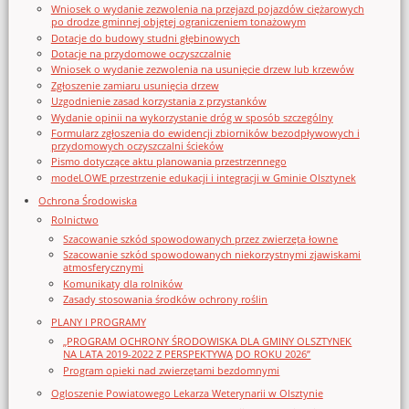
Wniosek o wydanie zezwolenia na przejazd pojazdów ciężarowych
po drodze gminnej objętej ograniczeniem tonażowym
Dotacje do budowy studni głębinowych
Dotacje na przydomowe oczyszczalnie
Wniosek o wydanie zezwolenia na usunięcie drzew lub krzewów
Zgłoszenie zamiaru usunięcia drzew
Uzgodnienie zasad korzystania z przystanków
Wydanie opinii na wykorzystanie dróg w sposób szczególny
Formularz zgłoszenia do ewidencji zbiorników bezodpływowych i
przydomowych oczyszczalni ścieków
Pismo dotyczące aktu planowania przestrzennego
modeLOWE przestrzenie edukacji i integracji w Gminie Olsztynek
Ochrona Środowiska
Rolnictwo
Szacowanie szkód spowodowanych przez zwierzęta łowne
Szacowanie szkód spowodowanych niekorzystnymi zjawiskami
atmosferycznymi
Komunikaty dla rolników
Zasady stosowania środków ochrony roślin
PLANY I PROGRAMY
„PROGRAM OCHRONY ŚRODOWISKA DLA GMINY OLSZTYNEK
NA LATA 2019-2022 Z PERSPEKTYWĄ DO ROKU 2026”
Program opieki nad zwierzętami bezdomnymi
Ogloszenie Powiatowego Lekarza Weterynarii w Olsztynie