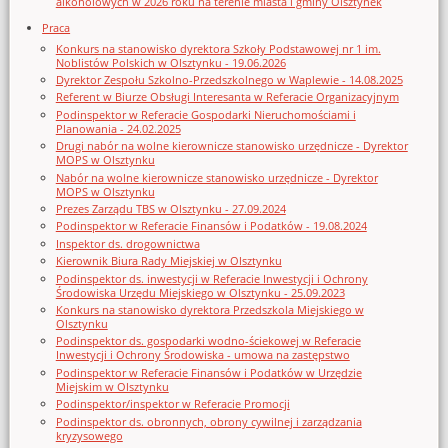
alkoholowych w 2026 roku na terenie miasta i gminy Olsztynek
Praca
Konkurs na stanowisko dyrektora Szkoły Podstawowej nr 1 im.
Noblistów Polskich w Olsztynku - 19.06.2026
Dyrektor Zespołu Szkolno-Przedszkolnego w Waplewie - 14.08.2025
Referent w Biurze Obsługi Interesanta w Referacie Organizacyjnym
Podinspektor w Referacie Gospodarki Nieruchomościami i
Planowania - 24.02.2025
Drugi nabór na wolne kierownicze stanowisko urzędnicze - Dyrektor
MOPS w Olsztynku
Nabór na wolne kierownicze stanowisko urzędnicze - Dyrektor
MOPS w Olsztynku
Prezes Zarządu TBS w Olsztynku - 27.09.2024
Podinspektor w Referacie Finansów i Podatków - 19.08.2024
Inspektor ds. drogownictwa
Kierownik Biura Rady Miejskiej w Olsztynku
Podinspektor ds. inwestycji w Referacie Inwestycji i Ochrony
Środowiska Urzędu Miejskiego w Olsztynku - 25.09.2023
Konkurs na stanowisko dyrektora Przedszkola Miejskiego w
Olsztynku
Podinspektor ds. gospodarki wodno-ściekowej w Referacie
Inwestycji i Ochrony Środowiska - umowa na zastępstwo
Podinspektor w Referacie Finansów i Podatków w Urzędzie
Miejskim w Olsztynku
Podinspektor/inspektor w Referacie Promocji
Podinspektor ds. obronnych, obrony cywilnej i zarządzania
kryzysowego