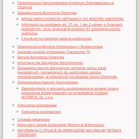
Obwieszczenia Samorządowego Kolegium Odwoławczego w
Olsztynie
Zawiadomienia Burmistrza Olsztynka
WYKAZ NIERUCHOMOŚCI WPISANYCH DO REJESTRU ZABYTKÓW.
Informacja na podstawie art. 37 ust. 1 pkt 2 ustawy o finansach
publicznych - m.in. wykonanie budżetu JST umorzenia pomoc
publiczna.
II Konkurs na realizację zadania publicznego
Obwieszczenia Ministra Infrastruktury i Budwonictwa
Sprzedaż pojazdu Volkswagen Transporter T4
Decyzje Burmistrza Olsztynka
Informacje dla Zarządców Nieruchomości
Zestawienie danych dotyczących czynszów najmu lokali
mieszkalnych, nienależących do publicznego zasobu
mieszkaniowego, w położonych na obszarze Gminy Olsztynek.
Obwieszczenia Starosty Olsztyńskiego
Zawiadomienie o wszczęciu postępowania w sprawie zmiany
pozwolenia zintegrowanego na prowadzenie instalacji
NUTRIPOL Sp. z o.o.
Ogłoszenia sprzedażowe
Ogłoszenia sprzedażowe
Uchwała reklamowa
Regionalny Zarząd Gospodarki Wodnej w Białymstoku
INFORMACJA O OPŁACIE ZA ZMNIEJSZENIE NATURALNEJ RETENCJI
TERENOWEJ