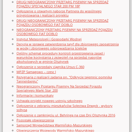
DRUGI NIEOGRANICZONY PRZETARG PISEMNY NA SPRZEDAŻ
POJAZDU SPECJALNEGO STAR 200 PM 18P
Ogłoszenie o otwartym naborze Partnera do wspólnego
przygotowania i realizacji projektu
DRUGI NIEOGRANICZONY PRZETARG PISEMNY NA SPRZEDAŻ
POJAZDU OSOBOWEGO FIAT DOBLO
NIEOGRANICZONY PRZETARG PISEMNY NA SPRZEDAŻ POJAZDU
OSOBOWEGO FIAT DOBLO
Instytut Meteorologii i Gospodarki Wodnej
Decyzja w sprawie zatwierdzenia taryf dla zbiorowego zaopatrzenia
w wodę i zbiorowego odprowadzania ścieków
Ogólny schemat procedury kontroli przestrzegania zasad i
warunków korzystania z zezwoleń na sprzedaż napojów
alkoholowych w gminie Olsztynek
Ogłoszenie o sprzedaży ciągnika Ursus C-360
MPZP Samagowo – czesc I
Rezygnacja z realizacji zadania pn. "Odkrycie tajemnic pomnika
Tannenbergu"
Nieograniczony Przetargu Pisemny Na Sprzedaż Pojazdu
Specjalnego Marki Star_200
Informacje i komunikaty
Uchwała projekt nowego ustroju szkolnego
Ogłoszenie o zebraniu mieszkańców Sołectwa Drwęck - wybory
sołtysa
Ogłoszenie o zamknięciu ul. Behringa na czas Dni Olsztynka 2016
Pozostałe obwieszczenia
Samorząd Województwa Warmińsko-Mazurskiego
Obwieszczenia Wojewody Warmińsko-Mazurskiego