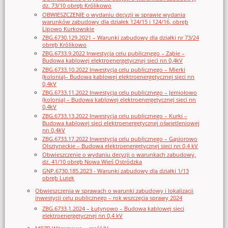
dz. 73/10 obręb Królikowo
OBWIESZCZENIE o wydaniu decyzji w sprawie wydania
warunków zabudowy dla działek 124/15 i 124/16, obręb
Lipowo Kurkowskie
ZBG.6730.129.2021 – Warunki zabudowy dla działki nr 73/24
obręb Królikowo
ZBG.6733.9.2022 Inwestycja celu publicznego – Ząbie –
Budowa kablowej elektroenergetycznej sieci nn 0,4kV
ZBG.6733.10.2022 Inwestycja celu publicznego – Mierki
(kolonia)– Budowa kablowej elektroenergetycznej sieci nn
0,4kV
ZBG.6733.11.2022 Inwestycja celu publicznego – Jemiołowo
(kolonia) – Budowa kablowej elektroenergetycznej sieci nn
0,4kV
ZBG.6733.13.2022 Inwestycja celu publicznego – Kurki –
Budowa kablowej sieci elektroenergetycznej oświetleniowej
nn 0,4kV
ZBG.6733.17.2022 Inwestycja celu publicznego – Gąsiorowo
Olsztyneckie – Budowa elektroenergetycznej sieci nn 0,4 kV
Obwieszczenie o wydaniu decyzji o warunkach zabudowy,
dz. 41/10 obręb Nowa Wieś Ostródzka
GNP.6730.185.2023 - Warunki zabudowy dla działki 1/13
obręb Lutek
Obwieszczenia w sprawach o warunki zabudowy i lokalizacji
inwestycji celu publicznego – rok wszczęcia sprawy 2024
ZBG.6733.1.2024 – Łutynowo – Budowa kablowej sieci
elektroenergetycznej nn 0,4 kV