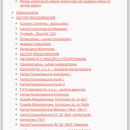
Wykaz urzędowych lekarzy weterynarii do badania mięsa na
użytek własny
Obwieszczenia
DECYZJE ŚRODOWISKOWE
Eurotter Logistyka - Stacja paliw
Farma fotowoltaiczna Waplewo
Tymbark - Zbiornik CO2
Droga Selwa - Lipowo Kurkowskie
Agaplast rozbudowa
Kanalizacja Witramowo
DECYZJE ŚRODOWISKOWE
INFORMACJE O WSZCZĘCIU POSTĘPOWANIA
Obwieszczenia - udział społeczeństwa
Europrofil Sp. z o. o. – instalacja fotowoltaiczna
Farma fotowoltaiczna Jemiołowo I
Farma fotowoltaiczna Kunki I
Farma fotowoltaiczna Kunki II
P.P-H.Agaplast Sp. z o.o. - studnia awaryjna
Farma fotowoltaiczna Królikowo
Osiedle Mieszkaniowe, Królikowo dz. nr 42/7
Osiedle Mieszkaniowe, Królikowo dz. nr 166/8
Farma fotowoltaiczna Wilkowo 106-6, 106-11
Farma Fotowoltaiczna 57, 59, 60/4, obręb Kunki
Jemiołowo 170/1
Farma Fotowoltaiczna 49, 50, 160/5, Pawłowo