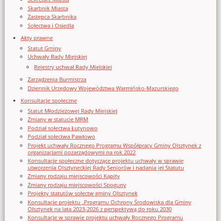
Skarbnik Miasta
Zastępca Skarbnika
Sołectwa i Osiedla
Akty prawne
Statut Gminy
Uchwały Rady Miejskiej
Rejestry uchwał Rady Miejskiej
Zarządzenia Burmistrza
Dziennik Urzędowy Województwa Warmińsko-Mazurskiego
Konsultacje społeczne
Statut Młodzieżowej Rady Miejskiej
Zmiany w statucie MRM
Podział sołectwa Łutynowo
Podział sołectwa Pawłowo
Projekt uchwały Rocznego Programu Współpracy Gminy Olsztynek z
organizacjami pozarządowymi na rok 2022
Konsultacje społeczne dotyczące projektu uchwały w sprawie
utworzenia Olsztyneckiej Rady Seniorów i nadania jej Statutu
Zmiany rodzaju miejscowości Kąpity
Zmiany rodzaju miejscowości Spoguny
Projekty statutów sołectw gminy Olsztynek
Konsultacje projektu „Programu Ochrony Środowiska dla Gminy
Olsztynek na lata 2023-2026 z perspektywą do roku 2030
Konsultacje w sprawie projektu uchwały Rocznego Programu