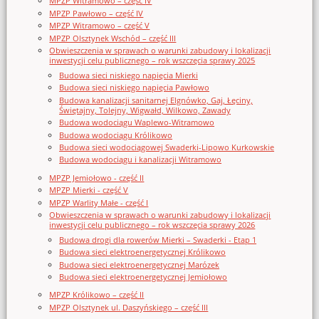
MPZP Witramowo – część IV
MPZP Pawłowo – część IV
MPZP Witramowo – część V
MPZP Olsztynek Wschód – część III
Obwieszczenia w sprawach o warunki zabudowy i lokalizacji
inwestycji celu publicznego – rok wszczęcia sprawy 2025
Budowa sieci niskiego napięcia Mierki
Budowa sieci niskiego napięcia Pawłowo
Budowa kanalizacji sanitarnej Elgnówko, Gaj, Łęciny,
Świętajny, Tolejny, Wigwałd, Wilkowo, Zawady
Budowa wodociągu Waplewo-Witramowo
Budowa wodociągu Królikowo
Budowa sieci wodociągowej Swaderki-Lipowo Kurkowskie
Budowa wodociągu i kanalizacji Witramowo
MPZP Jemiołowo - część II
MPZP Mierki - część V
MPZP Warlity Małe - część I
Obwieszczenia w sprawach o warunki zabudowy i lokalizacji
inwestycji celu publicznego – rok wszczęcia sprawy 2026
Budowa drogi dla rowerów Mierki – Swaderki - Etap 1
Budowa sieci elektroenergetycznej Królikowo
Budowa sieci elektroenergetycznej Marózek
Budowa sieci elektroenergetycznej Jemiołowo
MPZP Królikowo – część II
MPZP Olsztynek ul. Daszyńskiego – część III