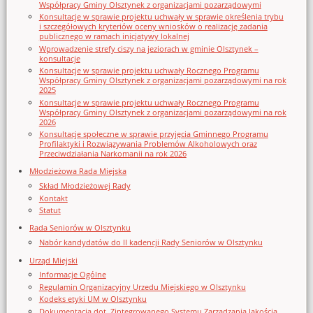
Współpracy Gminy Olsztynek z organizacjami pozarządowymi
Konsultacje w sprawie projektu uchwały w sprawie określenia trybu
i szczegółowych kryteriów oceny wniosków o realizację zadania
publicznego w ramach inicjatywy lokalnej
Wprowadzenie strefy ciszy na jeziorach w gminie Olsztynek –
konsultacje
Konsultacje w sprawie projektu uchwały Rocznego Programu
Współpracy Gminy Olsztynek z organizacjami pozarządowymi na rok
2025
Konsultacje w sprawie projektu uchwały Rocznego Programu
Współpracy Gminy Olsztynek z organizacjami pozarządowymi na rok
2026
Konsultacje społeczne w sprawie przyjęcia Gminnego Programu
Profilaktyki i Rozwiązywania Problemów Alkoholowych oraz
Przeciwdziałania Narkomanii na rok 2026
Młodzieżowa Rada Miejska
Skład Młodzieżowej Rady
Kontakt
Statut
Rada Seniorów w Olsztynku
Nabór kandydatów do II kadencji Rady Seniorów w Olsztynku
Urząd Miejski
Informacje Ogólne
Regulamin Organizacyjny Urzedu Miejskiego w Olsztynku
Kodeks etyki UM w Olsztynku
Dokumentacja dot. Zintegrowanego Systemu Zarządzania Jakością