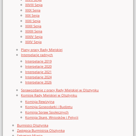
XXVIII Sesja
XXIX Sesja
XXX Sesja
XXXI Sesja
XXXII Sesja
XXXIII Sesja
XXXIV Sesja
XXXV Sesja
Plany pracy Rady Miejskiej
Interpelacje radnych
Interpelacje 2019
Interpelacje 2020
Interpelacje 2021
Interpelacje 2024
Interpelacje 2026
Sprawozdanie z pracy Rady Miejskiej w Olsztynku
Komisje Rady Miejskiej w Olsztynku
Komisja Rewizyjna
Komisja Gospodarki i Budżetu
Komisja Spraw Społecznych
Komisja Skarg, Wniosków i Petycji
Burmistrz Olsztynka
Zastępca Burmistrza Olsztynka
Sekretarz Miasta