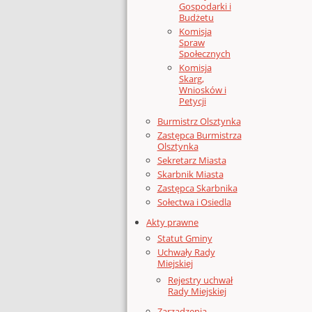
Gospodarki i
Budżetu
Komisja
Spraw
Społecznych
Komisja
Skarg,
Wniosków i
Petycji
Burmistrz Olsztynka
Zastępca Burmistrza
Olsztynka
Sekretarz Miasta
Skarbnik Miasta
Zastępca Skarbnika
Sołectwa i Osiedla
Akty prawne
Statut Gminy
Uchwały Rady
Miejskiej
Rejestry uchwał
Rady Miejskiej
Zarządzenia