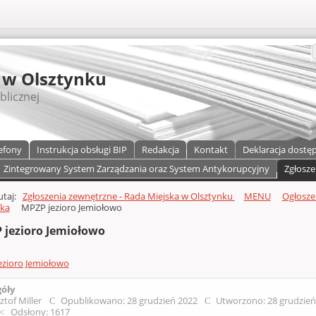
S
 w Olsztynku
blicznej
efony
Instrukcja obsługi BIP
Redakcja
Kontakt
Deklaracja dostę
Zintegrowany System Zarządzania oraz System Antykorupcyjny
Zgłosze
a)
zawartości
tutaj:
Zgłoszenia zewnętrzne - Rada Miejska w Olsztynku
MENU
Ogłosze
nka
MPZP jezioro Jemiołowo
 jezioro Jemiołowo
ezioro Jemiołowo
góły
ztof Miller
Opublikowano: 28 grudzień 2022
Utworzono: 28 grudzie
Odsłony: 1617