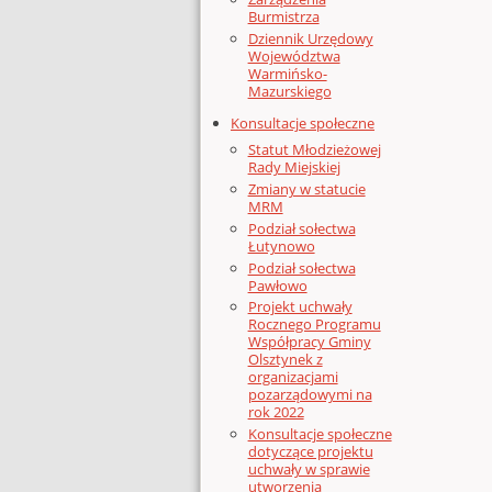
Burmistrza
Dziennik Urzędowy
Województwa
Warmińsko-
Mazurskiego
Konsultacje społeczne
Statut Młodzieżowej
Rady Miejskiej
Zmiany w statucie
MRM
Podział sołectwa
Łutynowo
Podział sołectwa
Pawłowo
Projekt uchwały
Rocznego Programu
Współpracy Gminy
Olsztynek z
organizacjami
pozarządowymi na
rok 2022
Konsultacje społeczne
dotyczące projektu
uchwały w sprawie
utworzenia