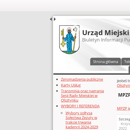
UDOSTĘPNIJ
Urząd Miejski
Biuletyn Informacji Pu
Menu główne
Strona główna
Tel
Dodatkowe zasoby (lewa kolumn
Zgromadzenia publiczne
Głównej 
Jesteś 
Karty Usług
Olszty
Transmisja oraz nagrania
MPZP
Sesji Rady Miejskiej w
Olsztynku
WYBORY I REFERENDA
MPZP j
Wybory sołtysa
Sołectwa Zezuty w
Szcze
trakcie trwania
Krzys
kadencji 2024-2029
2022