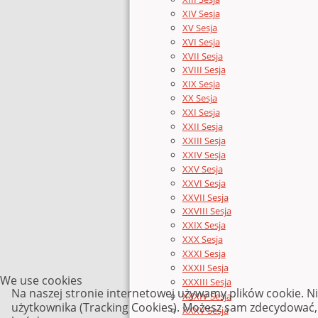
XIV Sesja
XV Sesja
XVI Sesja
XVII Sesja
XVIII Sesja
XIX Sesja
XX Sesja
XXI Sesja
XXII Sesja
XXIII Sesja
XXIV Sesja
XXV Sesja
XXVI Sesja
XXVII Sesja
XXVIII Sesja
XXIX Sesja
XXX Sesja
XXXI Sesja
XXXII Sesja
We use cookies
XXXIII Sesja
Na naszej stronie internetowej używamy plików cookie. N
XXXIV Sesja
użytkownika (Tracking Cookies). Możesz sam zdecydować, c
XXXV Sesja