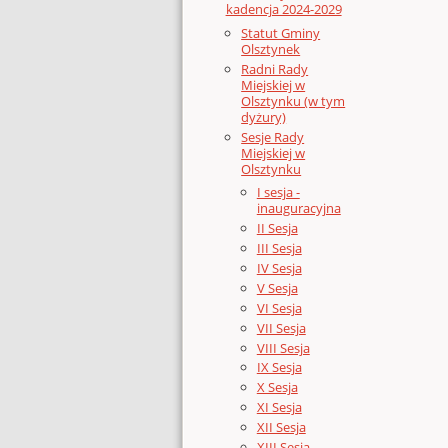
kadencja 2024-2029
Statut Gminy
Olsztynek
Radni Rady
Miejskiej w
Olsztynku (w tym
dyżury)
Sesje Rady
Miejskiej w
Olsztynku
I sesja -
inauguracyjna
II Sesja
III Sesja
IV Sesja
V Sesja
VI Sesja
VII Sesja
VIII Sesja
IX Sesja
X Sesja
XI Sesja
XII Sesja
XIII Sesja