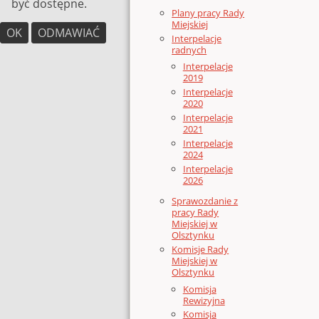
być dostępne.
Plany pracy Rady
Miejskiej
OK
ODMAWIAĆ
Interpelacje
radnych
Interpelacje
2019
Interpelacje
2020
Interpelacje
2021
Interpelacje
2024
Interpelacje
2026
Sprawozdanie z
pracy Rady
Miejskiej w
Olsztynku
Komisje Rady
Miejskiej w
Olsztynku
Komisja
Rewizyjna
Komisja