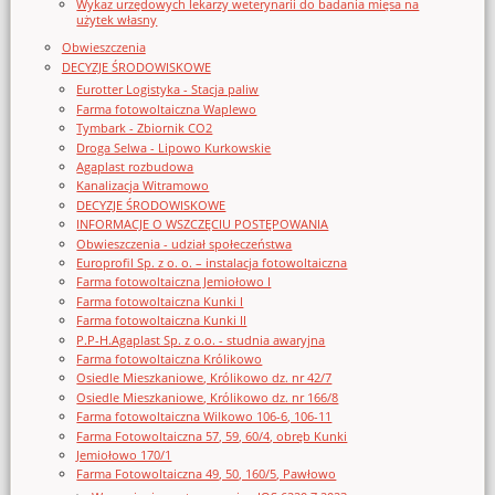
Wykaz urzędowych lekarzy weterynarii do badania mięsa na
użytek własny
Obwieszczenia
DECYZJE ŚRODOWISKOWE
Eurotter Logistyka - Stacja paliw
Farma fotowoltaiczna Waplewo
Tymbark - Zbiornik CO2
Droga Selwa - Lipowo Kurkowskie
Agaplast rozbudowa
Kanalizacja Witramowo
DECYZJE ŚRODOWISKOWE
INFORMACJE O WSZCZĘCIU POSTĘPOWANIA
Obwieszczenia - udział społeczeństwa
Europrofil Sp. z o. o. – instalacja fotowoltaiczna
Farma fotowoltaiczna Jemiołowo I
Farma fotowoltaiczna Kunki I
Farma fotowoltaiczna Kunki II
P.P-H.Agaplast Sp. z o.o. - studnia awaryjna
Farma fotowoltaiczna Królikowo
Osiedle Mieszkaniowe, Królikowo dz. nr 42/7
Osiedle Mieszkaniowe, Królikowo dz. nr 166/8
Farma fotowoltaiczna Wilkowo 106-6, 106-11
Farma Fotowoltaiczna 57, 59, 60/4, obręb Kunki
Jemiołowo 170/1
Farma Fotowoltaiczna 49, 50, 160/5, Pawłowo