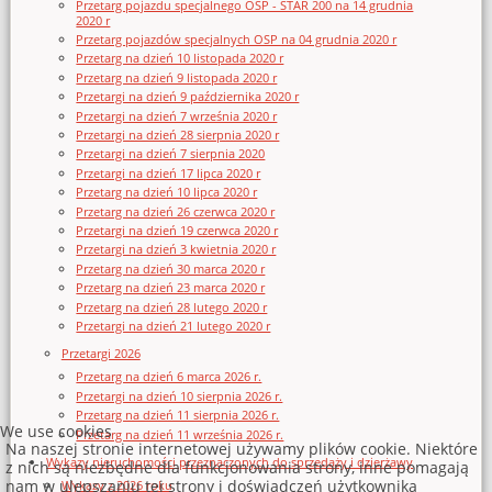
Przetarg pojazdu specjalnego OSP - STAR 200 na 14 grudnia
2020 r
Przetarg pojazdów specjalnych OSP na 04 grudnia 2020 r
Przetarg na dzień 10 listopada 2020 r
Przetarg na dzień 9 listopada 2020 r
Przetargi na dzień 9 października 2020 r
Przetargi na dzień 7 września 2020 r
Przetargi na dzień 28 sierpnia 2020 r
Przetargi na dzień 7 sierpnia 2020
Przetargi na dzień 17 lipca 2020 r
Przetarg na dzień 10 lipca 2020 r
Przetarg na dzień 26 czerwca 2020 r
Przetargi na dzień 19 czerwca 2020 r
Przetargi na dzień 3 kwietnia 2020 r
Przetarg na dzień 30 marca 2020 r
Przetarg na dzień 23 marca 2020 r
Przetarg na dzień 28 lutego 2020 r
Przetargi na dzień 21 lutego 2020 r
Przetargi 2026
Przetarg na dzień 6 marca 2026 r.
Przetargi na dzień 10 sierpnia 2026 r.
Przetarg na dzień 11 sierpnia 2026 r.
We use cookies
Przetarg na dzień 11 września 2026 r.
Na naszej stronie internetowej używamy plików cookie. Niektóre
Wykazy nieruchomości przeznaczonych do sprzedaży i dzierżawy
z nich są niezbędne dla funkcjonowania strony, inne pomagają
nam w ulepszaniu tej strony i doświadczeń użytkownika
Wykazy z 2026 roku