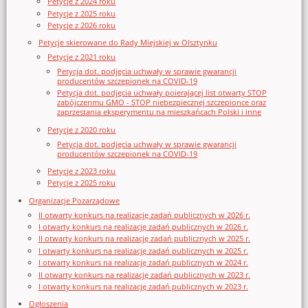
Petycje z 2024 roku
Petycje z 2025 roku
Petycje z 2026 roku
Petycje skierowane do Rady Miejskiej w Olsztynku
Petycje z 2021 roku
Petycja dot. podjęcia uchwały w sprawie gwarancji
producentów szczepionek na COVID-19
Petycja dot. podjęcia uchwały poierającej list otwarty STOP
zabójczenmu GMO - STOP niebezpiecznej szczepionce oraz
zaprzestania eksperymentu na mieszkańcach Polski i inne
Petycje z 2020 roku
Petycja dot. podjęcia uchwały w sprawie gwarancji
producentów szczepionek na COVID-19
Petycje z 2023 roku
Petycje z 2025 roku
Organizacje Pozarządowe
II otwarty konkurs na realizację zadań publicznych w 2026 r.
I otwarty konkurs na realizację zadań publicznych w 2026 r.
II otwarty konkurs na realizację zadań publicznych w 2025 r.
I otwarty konkurs na realizację zadań publicznych w 2025 r.
I otwarty konkurs na realizację zadań publicznych w 2024 r.
II otwarty konkurs na realizację zadań publicznych w 2023 r.
I otwarty konkurs na realizację zadań publicznych w 2023 r.
Ogłoszenia