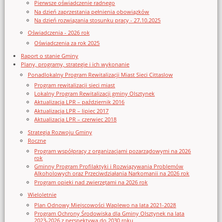
Pierwsze oświadczenie radnego
Na dzień zaprzestania pełnienia obowiązków
Na dzień rozwiązania stosunku pracy - 27.10.2025
Oświadczenia - 2026 rok
Oświadczenia za rok 2025
Raport o stanie Gminy
Plany, programy, strategie i ich wykonanie
Ponadlokalny Program Rewitalizacji Miast Sieci Cittaslow
Program rewitalizacji sieci miast
Lokalny Program Rewitalizacji gminy Olsztynek
Aktualizacja LPR – październik 2016
Aktualizacja LPR – lipiec 2017
Aktualizacja LPR – czerwiec 2018
Strategia Rozwoju Gminy
Roczne
Program współpracy z organizacjami pozarządowymi na 2026
rok
Gminny Program Profilaktyki i Rozwiązywania Problemów
Alkoholowych oraz Przeciwdziałania Narkomanii na 2026 rok
Program opieki nad zwierzętami na 2026 rok
Wieloletnie
Plan Odnowy Miejscowości Waplewo na lata 2021-2028
Program Ochrony Środowiska dla Gminy Olsztynek na lata
2023-2026 z perspektywą do 2030 roku