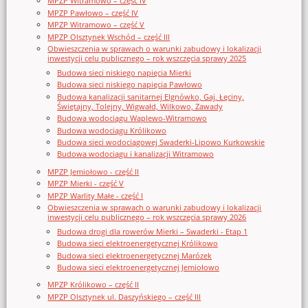
MPZP Witramowo – część IV
MPZP Pawłowo – część IV
MPZP Witramowo – część V
MPZP Olsztynek Wschód – część III
Obwieszczenia w sprawach o warunki zabudowy i lokalizacji
inwestycji celu publicznego – rok wszczęcia sprawy 2025
Budowa sieci niskiego napięcia Mierki
Budowa sieci niskiego napięcia Pawłowo
Budowa kanalizacji sanitarnej Elgnówko, Gaj, Łęciny,
Świętajny, Tolejny, Wigwałd, Wilkowo, Zawady
Budowa wodociągu Waplewo-Witramowo
Budowa wodociągu Królikowo
Budowa sieci wodociągowej Swaderki-Lipowo Kurkowskie
Budowa wodociągu i kanalizacji Witramowo
MPZP Jemiołowo - część II
MPZP Mierki - część V
MPZP Warlity Małe - część I
Obwieszczenia w sprawach o warunki zabudowy i lokalizacji
inwestycji celu publicznego – rok wszczęcia sprawy 2026
Budowa drogi dla rowerów Mierki – Swaderki - Etap 1
Budowa sieci elektroenergetycznej Królikowo
Budowa sieci elektroenergetycznej Marózek
Budowa sieci elektroenergetycznej Jemiołowo
MPZP Królikowo – część II
MPZP Olsztynek ul. Daszyńskiego – część III