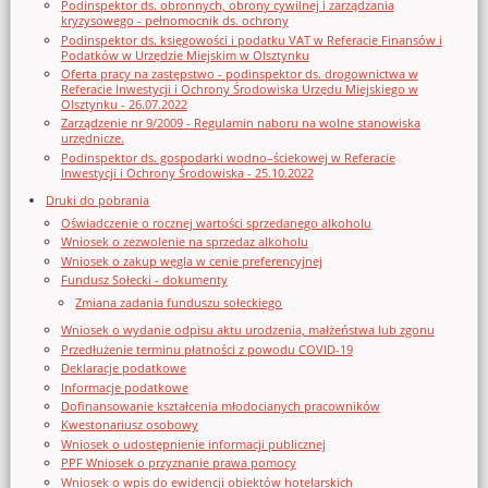
Podinspektor ds. obronnych, obrony cywilnej i zarządzania
kryzysowego - pełnomocnik ds. ochrony
Podinspektor ds. księgowości i podatku VAT w Referacie Finansów i
Podatków w Urzędzie Miejskim w Olsztynku
Oferta pracy na zastępstwo - podinspektor ds. drogownictwa w
Referacie Inwestycji i Ochrony Środowiska Urzędu Miejskiego w
Olsztynku - 26.07.2022
Zarządzenie nr 9/2009 - Regulamin naboru na wolne stanowiska
urzędnicze.
Podinspektor ds. gospodarki wodno–ściekowej w Referacie
Inwestycji i Ochrony Środowiska - 25.10.2022
Druki do pobrania
Oświadczenie o rocznej wartości sprzedanego alkoholu
Wniosek o zezwolenie na sprzedaz alkoholu
Wniosek o zakup węgla w cenie preferencyjnej
Fundusz Sołecki - dokumenty
Zmiana zadania funduszu sołeckiego
Wniosek o wydanie odpisu aktu urodzenia, małżeństwa lub zgonu
Przedłużenie terminu płatności z powodu COVID-19
Deklaracje podatkowe
Informacje podatkowe
Dofinansowanie kształcenia młodocianych pracowników
Kwestonariusz osobowy
Wniosek o udostępnienie informacji publicznej
PPF Wniosek o przyznanie prawa pomocy
Wniosek o wpis do ewidencji obiektów hotelarskich