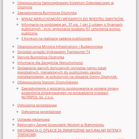
Obwieszczenia Samorządowego Kolegium Odwoławczego w
Olsztynie
Zawiadomienia Burmistrza Olsztynka
WYKAZ NIERUCHOMOŚCI WPISANYCH DO REJESTRU ZABYTKÓW.
Informacja na podstawie art. 37 ust. 1 pkt 2 ustawy o finansach
publicznych - m.in. wykonanie budżetu JST umorzenia pomoc
publiczna.
II Konkurs na realizację zadania publicznego
Obwieszczenia Ministra Infrastruktury i Budwonictwa
Sprzedaż pojazdu Volkswagen Transporter T4
Decyzje Burmistrza Olsztynka
Informacje dla Zarządców Nieruchomości
Zestawienie danych dotyczących czynszów najmu lokali
mieszkalnych, nienależących do publicznego zasobu
mieszkaniowego, w położonych na obszarze Gminy Olsztynek.
Obwieszczenia Starosty Olsztyńskiego
Zawiadomienie o wszczęciu postępowania w sprawie zmiany
pozwolenia zintegrowanego na prowadzenie instalacji
NUTRIPOL Sp. z o.o.
Ogłoszenia sprzedażowe
Ogłoszenia sprzedażowe
Uchwała reklamowa
Regionalny Zarząd Gospodarki Wodnej w Białymstoku
INFORMACJA O OPŁACIE ZA ZMNIEJSZENIE NATURALNEJ RETENCJI
TERENOWEJ