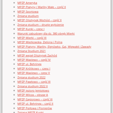
MPZP Ameryka
MPZP Platyny i Warlity Małe – część II
MPZP Sportowa
Zmiana studium
MPZP Olsztynek Wschód – część II
Zmiana studium – drugie wyłożenie
MPZP Kunki – czesc I
Warunki zabudowy dla dz. 380 obręb Mierki
MPZP Mierki – część III
MPZP Mierkowska, Zielona i Polna
MPZP Platyny, Warlity, Elgnówko, Gaj, Wigwałd i Zawady
Zmiana Studium 2021
MPZP węzeł Olsztynek Zachód
MPZP Waplewo – część IV
MPZP ul. Behringa
MPZP Królikowo – czesc I
MPZP Waplewo – czesc V
Zmiana studium 2022
MPZP Pawłowo – część III
Zmiana studium 2022 II
MPZP jezioro Jemiołowo
MPZP Wilcza – obszar A
MPZP Gąsiorowo – część III
MPZP ul. Behringa – część II
MPZP Perłowa i Pionierów
Zmiana MPZP Kunki