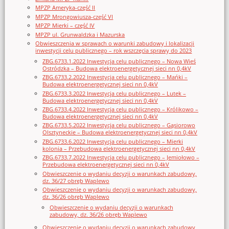
MPZP Ameryka-część II
MPZP Mrongowiusza-część VI
MPZP Mierki – część IV
MPZP ul. Grunwaldzka i Mazurska
Obwieszczenia w sprawach o warunki zabudowy i lokalizacji
inwestycji celu publicznego – rok wszczęcia sprawy do 2023
ZBG.6733.1.2022 Inwestycja celu publicznego – Nowa Wieś
Ostródzka – Budowa elektroenergetycznej sieci nn 0,4kV
ZBG.6733.2.2022 Inwestycja celu publicznego – Mańki –
Budowa elektroenergetycznej sieci nn 0,4kV
ZBG.6733.3.2022 Inwestycja celu publicznego – Lutek –
Budowa elektroenergetycznej sieci nn 0,4kV
ZBG.6733.4.2022 Inwestycja celu publicznego – Królikowo –
Budowa elektroenergetycznej sieci nn 0,4kV
ZBG.6733.5.2022 Inwestycja celu publicznego – Gąsiorowo
Olsztyneckie – Budowa elektroenergetycznej sieci nn 0,4kV
ZBG.6733.6.2022 Inwestycja celu publicznego – Mierki
kolonia – Przebudowa elektroenergetycznej sieci nn 0,4kV
ZBG.6733.7.2022 Inwestycja celu publicznego – Jemiołowo –
Przebudowa elektroenergetycznej sieci nn 0,4kV
Obwieszczenie o wydaniu decyzji o warunkach zabudowy,
dz. 36/27 obręb Waplewo
Obwieszczenie o wydaniu decyzji o warunkach zabudowy,
dz. 36/26 obręb Waplewo
Obwieszczenie o wydaniu decyzji o warunkach
zabudowy, dz. 36/26 obręb Waplewo
Obwieszczenie o wydaniu decyzji o warunkach zabudowy,