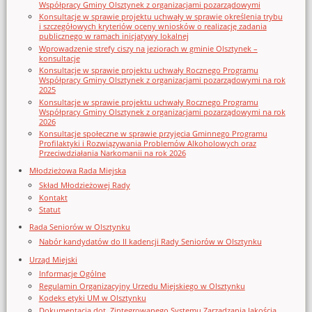
Współpracy Gminy Olsztynek z organizacjami pozarządowymi
Konsultacje w sprawie projektu uchwały w sprawie określenia trybu
i szczegółowych kryteriów oceny wniosków o realizację zadania
publicznego w ramach inicjatywy lokalnej
Wprowadzenie strefy ciszy na jeziorach w gminie Olsztynek –
konsultacje
Konsultacje w sprawie projektu uchwały Rocznego Programu
Współpracy Gminy Olsztynek z organizacjami pozarządowymi na rok
2025
Konsultacje w sprawie projektu uchwały Rocznego Programu
Współpracy Gminy Olsztynek z organizacjami pozarządowymi na rok
2026
Konsultacje społeczne w sprawie przyjęcia Gminnego Programu
Profilaktyki i Rozwiązywania Problemów Alkoholowych oraz
Przeciwdziałania Narkomanii na rok 2026
Młodzieżowa Rada Miejska
Skład Młodzieżowej Rady
Kontakt
Statut
Rada Seniorów w Olsztynku
Nabór kandydatów do II kadencji Rady Seniorów w Olsztynku
Urząd Miejski
Informacje Ogólne
Regulamin Organizacyjny Urzedu Miejskiego w Olsztynku
Kodeks etyki UM w Olsztynku
Dokumentacja dot. Zintegrowanego Systemu Zarządzania Jakością