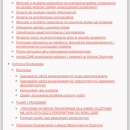
Wniosek o wydanie zezwolenia na przejazd pojazdów ciężarowych
po drodze gminnej objętej ograniczeniem tonażowym
Dotacje do budowy studni głębinowych
Dotacje na przydomowe oczyszczalnie
Wniosek o wydanie zezwolenia na usunięcie drzew lub krzewów
Zgłoszenie zamiaru usunięcia drzew
Uzgodnienie zasad korzystania z przystanków
Wydanie opinii na wykorzystanie dróg w sposób szczególny
Formularz zgłoszenia do ewidencji zbiorników bezodpływowych i
przydomowych oczyszczalni ścieków
Pismo dotyczące aktu planowania przestrzennego
modeLOWE przestrzenie edukacji i integracji w Gminie Olsztynek
Ochrona Środowiska
Rolnictwo
Szacowanie szkód spowodowanych przez zwierzęta łowne
Szacowanie szkód spowodowanych niekorzystnymi zjawiskami
atmosferycznymi
Komunikaty dla rolników
Zasady stosowania środków ochrony roślin
PLANY I PROGRAMY
„PROGRAM OCHRONY ŚRODOWISKA DLA GMINY OLSZTYNEK
NA LATA 2019-2022 Z PERSPEKTYWĄ DO ROKU 2026”
Program opieki nad zwierzętami bezdomnymi
Ogloszenie Powiatowego Lekarza Weterynarii w Olsztynie