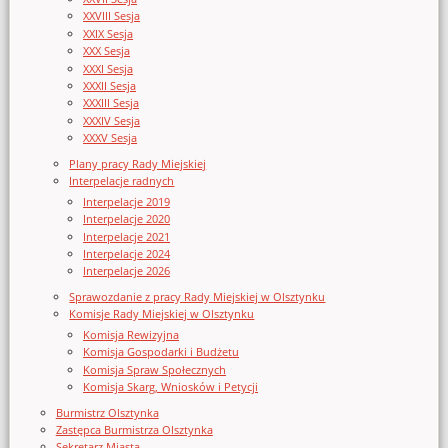
XXVIII Sesja
XXIX Sesja
XXX Sesja
XXXI Sesja
XXXII Sesja
XXXIII Sesja
XXXIV Sesja
XXXV Sesja
Plany pracy Rady Miejskiej
Interpelacje radnych
Interpelacje 2019
Interpelacje 2020
Interpelacje 2021
Interpelacje 2024
Interpelacje 2026
Sprawozdanie z pracy Rady Miejskiej w Olsztynku
Komisje Rady Miejskiej w Olsztynku
Komisja Rewizyjna
Komisja Gospodarki i Budżetu
Komisja Spraw Społecznych
Komisja Skarg, Wniosków i Petycji
Burmistrz Olsztynka
Zastępca Burmistrza Olsztynka
Sekretarz Miasta