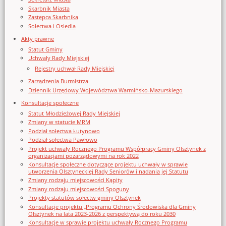
Skarbnik Miasta
Zastępca Skarbnika
Sołectwa i Osiedla
Akty prawne
Statut Gminy
Uchwały Rady Miejskiej
Rejestry uchwał Rady Miejskiej
Zarządzenia Burmistrza
Dziennik Urzędowy Województwa Warmińsko-Mazurskiego
Konsultacje społeczne
Statut Młodzieżowej Rady Miejskiej
Zmiany w statucie MRM
Podział sołectwa Łutynowo
Podział sołectwa Pawłowo
Projekt uchwały Rocznego Programu Współpracy Gminy Olsztynek z
organizacjami pozarządowymi na rok 2022
Konsultacje społeczne dotyczące projektu uchwały w sprawie
utworzenia Olsztyneckiej Rady Seniorów i nadania jej Statutu
Zmiany rodzaju miejscowości Kąpity
Zmiany rodzaju miejscowości Spoguny
Projekty statutów sołectw gminy Olsztynek
Konsultacje projektu „Programu Ochrony Środowiska dla Gminy
Olsztynek na lata 2023-2026 z perspektywą do roku 2030
Konsultacje w sprawie projektu uchwały Rocznego Programu