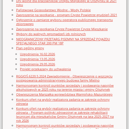
Dni wolne dla pracowników Urzędu Miejskiego w Olsztynku w 2021
roku
Państwowe Gospodarstwo Wodne - Wody Polskie
Zaproszenie na spotkanie - program Czyste Powietrze grudzień 2021
Ogłoszenie o zamiarze wyboru operatora publicznego transportu
zbiorowego
Zaproszenie na spotkania Czyste Powietrze Czyste Mieszkanie
Wybory do walnych zgromadzeń izb rolniczych
NIEOGRANICZONY PRZETARG PISEMNY NA SPRZEDAŻ POJAZDU
SPECJALNEGO STAR 200 PM 18P
Plan ogólny gminy
Uzgodnienia 16.02.2026
Uzgodnienia 13.05.2026
Uzgodnienia 29.05.2026
Projekt przekazany do uchwalenia
RGGIOŚ.6220.5.2024 Zawiadomienie - Obwieszczenie o wszczęciu
postępowania administracyjnego budowa farmy Mielno
Harmonogram kontroli punktów sprzedaży i podawania napojów
alkoholowych w 2025 roku na terenie miasta i gminy Olsztynek
Obwieszczenia Marszałka województwa Warmińsko-Mazurskiego
Konkurs ofert na wybór realizatora zadania w zakresie ochrony
zdrowia
Konkurs ofert na wybór realizatora zadania w zakresie ochrony
zdrowia - Program polityki zdrowotnej w zakresie rehabilitacji
leczniczej dla mieszkańców Gminy Olsztynek na lata 2025-2027 na
rok 2026
Harmonogram kontroli punktów sprzedaży i podawania napojów