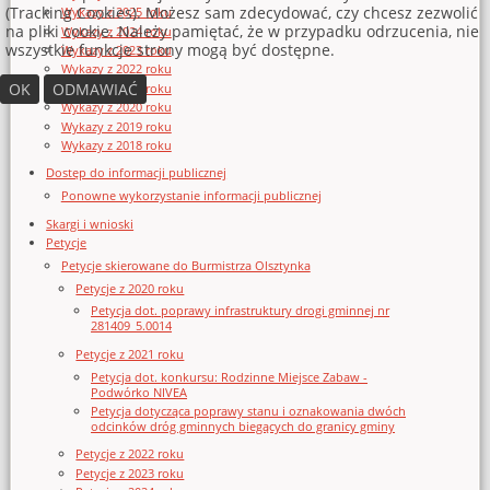
(Tracking Cookies). Możesz sam zdecydować, czy chcesz zezwolić
Wykazy z 2025 roku
na pliki cookie. Należy pamiętać, że w przypadku odrzucenia, nie
Wykazy z 2024 roku
wszystkie funkcje strony mogą być dostępne.
Wykazy z 2023 roku
Wykazy z 2022 roku
OK
ODMAWIAĆ
Wykazy z 2021 roku
Wykazy z 2020 roku
Wykazy z 2019 roku
Wykazy z 2018 roku
Dostęp do informacji publicznej
Ponowne wykorzystanie informacji publicznej
Skargi i wnioski
Petycje
Petycje skierowane do Burmistrza Olsztynka
Petycje z 2020 roku
Petycja dot. poprawy infrastruktury drogi gminnej nr
281409_5.0014
Petycje z 2021 roku
Petycja dot. konkursu: Rodzinne Miejsce Zabaw -
Podwórko NIVEA
Petycja dotycząca poprawy stanu i oznakowania dwóch
odcinków dróg gminnych biegących do granicy gminy
Petycje z 2022 roku
Petycje z 2023 roku