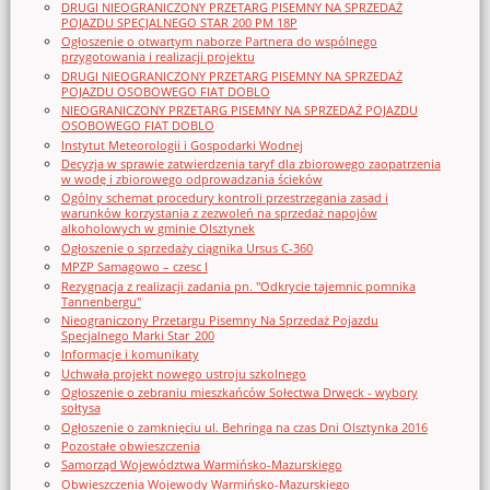
DRUGI NIEOGRANICZONY PRZETARG PISEMNY NA SPRZEDAŻ
POJAZDU SPECJALNEGO STAR 200 PM 18P
Ogłoszenie o otwartym naborze Partnera do wspólnego
przygotowania i realizacji projektu
DRUGI NIEOGRANICZONY PRZETARG PISEMNY NA SPRZEDAŻ
POJAZDU OSOBOWEGO FIAT DOBLO
NIEOGRANICZONY PRZETARG PISEMNY NA SPRZEDAŻ POJAZDU
OSOBOWEGO FIAT DOBLO
Instytut Meteorologii i Gospodarki Wodnej
Decyzja w sprawie zatwierdzenia taryf dla zbiorowego zaopatrzenia
w wodę i zbiorowego odprowadzania ścieków
Ogólny schemat procedury kontroli przestrzegania zasad i
warunków korzystania z zezwoleń na sprzedaż napojów
alkoholowych w gminie Olsztynek
Ogłoszenie o sprzedaży ciągnika Ursus C-360
MPZP Samagowo – czesc I
Rezygnacja z realizacji zadania pn. "Odkrycie tajemnic pomnika
Tannenbergu"
Nieograniczony Przetargu Pisemny Na Sprzedaż Pojazdu
Specjalnego Marki Star_200
Informacje i komunikaty
Uchwała projekt nowego ustroju szkolnego
Ogłoszenie o zebraniu mieszkańców Sołectwa Drwęck - wybory
sołtysa
Ogłoszenie o zamknięciu ul. Behringa na czas Dni Olsztynka 2016
Pozostałe obwieszczenia
Samorząd Województwa Warmińsko-Mazurskiego
Obwieszczenia Wojewody Warmińsko-Mazurskiego