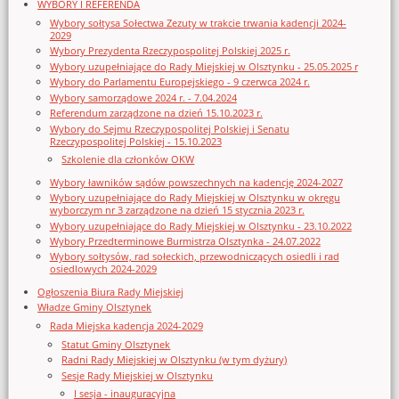
WYBORY I REFERENDA
Wybory sołtysa Sołectwa Zezuty w trakcie trwania kadencji 2024-
2029
Wybory Prezydenta Rzeczypospolitej Polskiej 2025 r.
Wybory uzupełniające do Rady Miejskiej w Olsztynku - 25.05.2025 r
Wybory do Parlamentu Europejskiego - 9 czerwca 2024 r.
Wybory samorządowe 2024 r. - 7.04.2024
Referendum zarządzone na dzień 15.10.2023 r.
Wybory do Sejmu Rzeczypospolitej Polskiej i Senatu
Rzeczypospolitej Polskiej - 15.10.2023
Szkolenie dla członków OKW
Wybory ławników sądów powszechnych na kadencję 2024-2027
Wybory uzupełniające do Rady Miejskiej w Olsztynku w okręgu
wyborczym nr 3 zarządzone na dzień 15 stycznia 2023 r.
Wybory uzupełniające do Rady Miejskiej w Olsztynku - 23.10.2022
Wybory Przedterminowe Burmistrza Olsztynka - 24.07.2022
Wybory sołtysów, rad sołeckich, przewodniczących osiedli i rad
osiedlowych 2024-2029
Ogłoszenia Biura Rady Miejskiej
Władze Gminy Olsztynek
Rada Miejska kadencja 2024-2029
Statut Gminy Olsztynek
Radni Rady Miejskiej w Olsztynku (w tym dyżury)
Sesje Rady Miejskiej w Olsztynku
I sesja - inauguracyjna