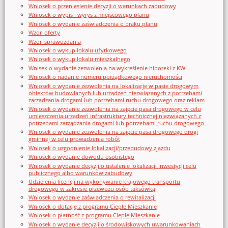
Wniosek o przeniesienie decyzji o warunkach zabudowy
Wniosek o wypis i wyrys z miejscowego planu
Wniosek o wydanie zaświadczenia o braku planu
Wzor_oferty
Wzor_sprawozdania
Wniosek o wykup lokalu użytkowego
Wniosek o wykup lokalu mieszkalnego
Wnisek o wydanie zezwolenia na wykreślenie hipoteki z KW
Wniosek o nadanie numeru porządkowego nieruchomości
Wniosek o wydanie zezwolenia na lokalizację w pasie drogowym
obiektów budowlanych lub urządzeń niezwiązanych z potrzebami
zarządzania drogami lub potrzebami ruchu drogowego oraz reklam
Wniosek o wydanie zezwolenia na zajęcie pasa drogowego w celu
umieszczenia urządzeń infrastruktury technicznej niezwiązanych z
potrzebami zarządzania drogami lub potrzebami ruchu drogowego
Wniosek o wydanie zezwolenia na zajęcie pasa drogowego drogi
gminnej w celu prowadzenia robót
Wniosek o uzgodnienie lokalizacji/przebudowy zjazdu
Wniosek o wydanie dowodu osobistego
Wniosek o wydanie decyzji o ustalenie lokalizacji inwestycji celu
publicznego albo warunków zabudowy
Udzielenia licencji na wykonywanie krajowego transportu
drogowego w zakresie przewozu osób taksówką
Wniosek o wydanie zaświadczenia o rewitalizacji
Wniosek o dotację z programu Ciepłe Mieszkanie
Wniosek o płatność z programu Ciepłe Mieszkanie
Wniosek o wydanie decyzji o środowiskowych uwarunkowaniach