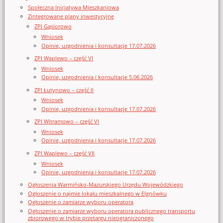
Społeczna Inicjatywa Mieszkaniowa
Zintegrowane plany inwestycyjne
ZPI Gąsiorowo
Wniosek
Opinie, uzgodnienia i konsultacje 17.07.2026
ZPI Waplewo – część VI
Wniosek
Opinie, uzgodnienia i konsultacje 5.06.2026
ZPI Łutynowo – część II
Wniosek
Opinie, uzgodnienia i konsultacje 17.07.2026
ZPI Witramowo – część VI
Wniosek
Opinie, uzgodnienia i konsultacje 17.07.2026
ZPI Waplewo – część VII
Wniosek
Opinie, uzgodnienia i konsultacje 17.07.2026
Ogłoszenia Warmińsko-Mazurskiego Urzędu Wojewódzkiego
Ogłoszenie o najmie lokalu mieszkalnego w Elgnówku
Ogłoszenie o zamiarze wyboru operatora
Ogłoszenie o zamiarze wyboru operatora publicznego transportu
zbiorowego w trybie przetargu nieograniczonego