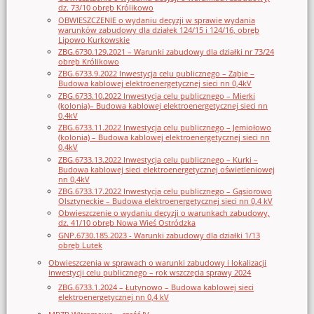
dz. 73/10 obręb Królikowo
OBWIESZCZENIE o wydaniu decyzji w sprawie wydania
warunków zabudowy dla działek 124/15 i 124/16, obręb
Lipowo Kurkowskie
ZBG.6730.129.2021 – Warunki zabudowy dla działki nr 73/24
obręb Królikowo
ZBG.6733.9.2022 Inwestycja celu publicznego – Ząbie –
Budowa kablowej elektroenergetycznej sieci nn 0,4kV
ZBG.6733.10.2022 Inwestycja celu publicznego – Mierki
(kolonia)– Budowa kablowej elektroenergetycznej sieci nn
0,4kV
ZBG.6733.11.2022 Inwestycja celu publicznego – Jemiołowo
(kolonia) – Budowa kablowej elektroenergetycznej sieci nn
0,4kV
ZBG.6733.13.2022 Inwestycja celu publicznego – Kurki –
Budowa kablowej sieci elektroenergetycznej oświetleniowej
nn 0,4kV
ZBG.6733.17.2022 Inwestycja celu publicznego – Gąsiorowo
Olsztyneckie – Budowa elektroenergetycznej sieci nn 0,4 kV
Obwieszczenie o wydaniu decyzji o warunkach zabudowy,
dz. 41/10 obręb Nowa Wieś Ostródzka
GNP.6730.185.2023 - Warunki zabudowy dla działki 1/13
obręb Lutek
Obwieszczenia w sprawach o warunki zabudowy i lokalizacji
inwestycji celu publicznego – rok wszczęcia sprawy 2024
ZBG.6733.1.2024 – Łutynowo – Budowa kablowej sieci
elektroenergetycznej nn 0,4 kV