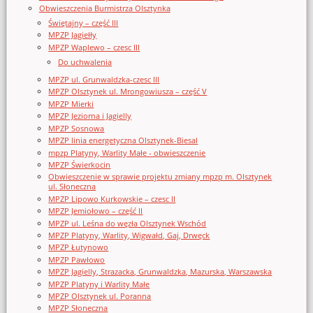
Obwieszczenia Burmistrza Olsztynka
Świętajny – część III
MPZP Jagiełły
MPZP Waplewo – czesc III
Do uchwalenia
MPZP ul. Grunwaldzka-czesc III
MPZP Olsztynek ul. Mrongowiusza – część V
MPZP Mierki
MPZP Jeziorna i Jagielly
MPZP Sosnowa
MPZP linia energetyczna Olsztynek-Biesal
mpzp Platyny, Warlity Małe - obwieszczenie
MPZP Świerkocin
Obwieszczenie w sprawie projektu zmiany mpzp m. Olsztynek
ul. Słoneczna
MPZP Lipowo Kurkowskie – czesc II
MPZP Jemiołowo – część II
MPZP ul. Leśna do węzła Olsztynek Wschód
MPZP Platyny, Warlity, Wigwałd, Gaj, Drwęck
MPZP Łutynowo
MPZP Pawłowo
MPZP Jagielly, Strazacka, Grunwaldzka, Mazurska, Warszawska
MPZP Platyny i Warlity Małe
MPZP Olsztynek ul. Poranna
MPZP Słoneczna