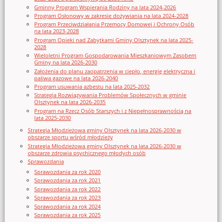
Gminny Program Wspierania Rodziny na lata 2024-2026
Program Osłonowy w zakresie dożywiania na lata 2024-2028
Program Przeciwdziałania Przemocy Domowej i Ochrony Osób
na lata 2023-2028
Program Opieki nad Zabytkami Gminy Olsztynek na lata 2025-
2028
Wieloletni Program Gospodarowania Mieszkaniowym Zasobem
Gminy na lata 2026-2030
Założenia do planu zaopatrzenia w ciepło, energię elektryczna i
paliwa gazowe na lata 2026-2040
Program usuwania azbestu na lata 2025-2032
Strategia Rozwiązywania Problemów Społecznych w gminie
Olsztynek na lata 2026-2035
Program na Rzecz Osób Starszych i z Niepełnosprawnością na
lata 2025-2030
Strategia Młodzieżowa gminy Olsztynek na lata 2026-2030 w
obszarze sportu wśród młodzieży
Strategia Młodzieżowa gminy Olsztynek na lata 2026-2030 w
obszarze zdrowia psychicznego młodych osób
Sprawozdania
Sprawozdania za rok 2020
Sprawozdania za rok 2021
Sprawozdania za rok 2022
Sprawozdania za rok 2023
Sprawozdania za rok 2024
Sprawozdania za rok 2025