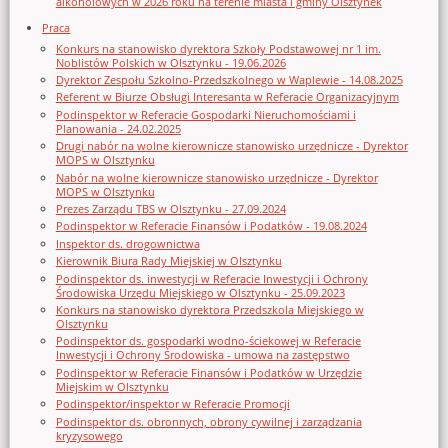
alkoholowych w 2026 roku na terenie miasta i gminy Olsztynek
Praca
Konkurs na stanowisko dyrektora Szkoły Podstawowej nr 1 im.
Noblistów Polskich w Olsztynku - 19.06.2026
Dyrektor Zespołu Szkolno-Przedszkolnego w Waplewie - 14.08.2025
Referent w Biurze Obsługi Interesanta w Referacie Organizacyjnym
Podinspektor w Referacie Gospodarki Nieruchomościami i
Planowania - 24.02.2025
Drugi nabór na wolne kierownicze stanowisko urzędnicze - Dyrektor
MOPS w Olsztynku
Nabór na wolne kierownicze stanowisko urzędnicze - Dyrektor
MOPS w Olsztynku
Prezes Zarządu TBS w Olsztynku - 27.09.2024
Podinspektor w Referacie Finansów i Podatków - 19.08.2024
Inspektor ds. drogownictwa
Kierownik Biura Rady Miejskiej w Olsztynku
Podinspektor ds. inwestycji w Referacie Inwestycji i Ochrony
Środowiska Urzędu Miejskiego w Olsztynku - 25.09.2023
Konkurs na stanowisko dyrektora Przedszkola Miejskiego w
Olsztynku
Podinspektor ds. gospodarki wodno-ściekowej w Referacie
Inwestycji i Ochrony Środowiska - umowa na zastępstwo
Podinspektor w Referacie Finansów i Podatków w Urzędzie
Miejskim w Olsztynku
Podinspektor/inspektor w Referacie Promocji
Podinspektor ds. obronnych, obrony cywilnej i zarządzania
kryzysowego