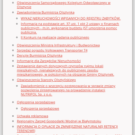
Obwieszczenia Samorządowego Kolegium Odwoławczego w
Olsztynie
Zawiadomienia Burmistrza Olsztynka
WYKAZ NIERUCHOMOŚCI WPISANYCH DO REJESTRU ZABYTKÓW.
Informacja na podstawie art. 37 ust. 1 pkt 2 ustawy o finansach
publicznych - m.in. wykonanie budżetu JST umorzenia pomoc
publiczna.
II Konkurs na realizację zadania publicznego
Obwieszczenia Ministra Infrastruktury i Budwonictwa
Sprzedaż pojazdu Volkswagen Transporter T4
Decyzje Burmistrza Olsztynka
Informacje dla Zarządców Nieruchomości
Zestawienie danych dotyczących czynszów najmu lokali
mieszkalnych, nienależących do publicznego zasobu
mieszkaniowego, w położonych na obszarze Gminy Olsztynek.
Obwieszczenia Starosty Olsztyńskiego
Zawiadomienie o wszczęciu postępowania w sprawie zmiany
pozwolenia zintegrowanego na prowadzenie instalacji
NUTRIPOL Sp. z o.o.
Ogłoszenia sprzedażowe
Ogłoszenia sprzedażowe
Uchwała reklamowa
Regionalny Zarząd Gospodarki Wodnej w Białymstoku
INFORMACJA O OPŁACIE ZA ZMNIEJSZENIE NATURALNEJ RETENCJI
TERENOWEJ