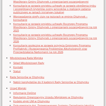
Współpracy Gminy Olsztynek z organizacjami pozarządowymi
Konsultacje w sprawie projektu uchwały w sprawie określenia trybu
i szczegółowych kryteriów oceny wniosków o realizację zadania
publicznego w ramach inicjatywy lokalnej
Wprowadzenie strefy ciszy na jeziorach w gminie Olsztynek –
konsultacje
Konsultacje w sprawie projektu uchwały Rocznego Programu
Współpracy Gminy Olsztynek z organizacjami pozarządowymi na rok
2025
Konsultacje w sprawie projektu uchwały Rocznego Programu
Współpracy Gminy Olsztynek z organizacjami pozarządowymi na rok
2026
Konsultacje społeczne w sprawie przyjęcia Gminnego Programu
Profilaktyki i Rozwiązywania Problemów Alkoholowych oraz
Przeciwdziałania Narkomanii na rok 2026
Młodzieżowa Rada Miejska
Skład Młodzieżowej Rady
Kontakt
Statut
Rada Seniorów w Olsztynku
Nabór kandydatów do II kadencji Rady Seniorów w Olsztynku
Urząd Miejski
Informacje Ogólne
Regulamin Organizacyjny Urzedu Miejskiego w Olsztynku
Kodeks etyki UM w Olsztynku
Dokumentacja dot. Zintegrowanego Systemu Zarządzania Jakością