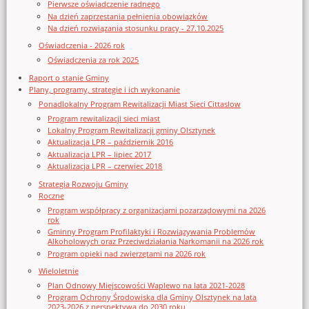
Pierwsze oświadczenie radnego
Na dzień zaprzestania pełnienia obowiązków
Na dzień rozwiązania stosunku pracy - 27.10.2025
Oświadczenia - 2026 rok
Oświadczenia za rok 2025
Raport o stanie Gminy
Plany, programy, strategie i ich wykonanie
Ponadlokalny Program Rewitalizacji Miast Sieci Cittaslow
Program rewitalizacji sieci miast
Lokalny Program Rewitalizacji gminy Olsztynek
Aktualizacja LPR – październik 2016
Aktualizacja LPR – lipiec 2017
Aktualizacja LPR – czerwiec 2018
Strategia Rozwoju Gminy
Roczne
Program współpracy z organizacjami pozarządowymi na 2026
rok
Gminny Program Profilaktyki i Rozwiązywania Problemów
Alkoholowych oraz Przeciwdziałania Narkomanii na 2026 rok
Program opieki nad zwierzętami na 2026 rok
Wieloletnie
Plan Odnowy Miejscowości Waplewo na lata 2021-2028
Program Ochrony Środowiska dla Gminy Olsztynek na lata
2023-2026 z perspektywą do 2030 roku