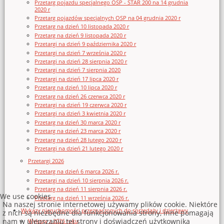
Przetarg pojazdu specjalnego OSP - STAR 200 na 14 grudnia
2020 r
Przetarg pojazdów specjalnych OSP na 04 grudnia 2020 r
Przetarg na dzień 10 listopada 2020 r
Przetarg na dzień 9 listopada 2020 r
Przetargi na dzień 9 października 2020 r
Przetargi na dzień 7 września 2020 r
Przetargi na dzień 28 sierpnia 2020 r
Przetargi na dzień 7 sierpnia 2020
Przetargi na dzień 17 lipca 2020 r
Przetarg na dzień 10 lipca 2020 r
Przetarg na dzień 26 czerwca 2020 r
Przetargi na dzień 19 czerwca 2020 r
Przetargi na dzień 3 kwietnia 2020 r
Przetarg na dzień 30 marca 2020 r
Przetarg na dzień 23 marca 2020 r
Przetarg na dzień 28 lutego 2020 r
Przetargi na dzień 21 lutego 2020 r
Przetargi 2026
Przetarg na dzień 6 marca 2026 r.
Przetargi na dzień 10 sierpnia 2026 r.
Przetarg na dzień 11 sierpnia 2026 r.
We use cookies
Przetarg na dzień 11 września 2026 r.
Na naszej stronie internetowej używamy plików cookie. Niektóre
Wykazy nieruchomości przeznaczonych do sprzedaży i dzierżawy
z nich są niezbędne dla funkcjonowania strony, inne pomagają
nam w ulepszaniu tej strony i doświadczeń użytkownika
Wykazy z 2026 roku