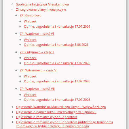
Społeczna Inicjatywa Mieszkaniowa
Zintegrowane plany inwestycyjne
ZPI Gąsiorowo
Wniosek
Opinie, uzgodnienia i konsultacje 17.07.2026
ZPI Waplewo – część VI
Wniosek
Opinie, uzgodnienia i konsultacje 5.06.2026
ZPI Łutynowo – część II
Wniosek
Opinie, uzgodnienia i konsultacje 17.07.2026
ZPI Witramowo – część VI
Wniosek
Opinie, uzgodnienia i konsultacje 17.07.2026
ZPI Waplewo – część VII
Wniosek
Opinie, uzgodnienia i konsultacje 17.07.2026
Ogłoszenia Warmińsko-Mazurskiego Urzędu Wojewódzkiego
Ogłoszenie o najmie lokalu mieszkalnego w Elgnówku
Ogłoszenie o zamiarze wyboru operatora
Ogłoszenie o zamiarze wyboru operatora publicznego transportu
zbiorowego w trybie przetargu nieograniczonego