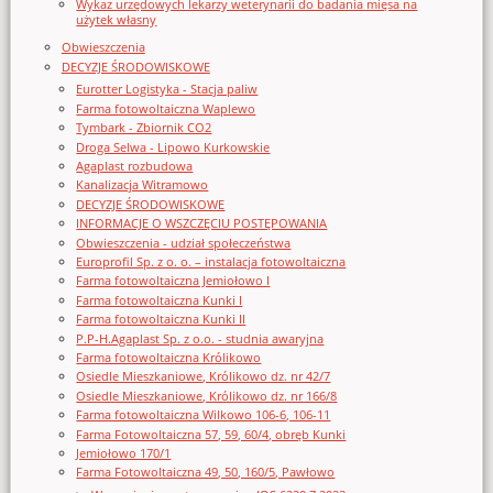
Wykaz urzędowych lekarzy weterynarii do badania mięsa na
użytek własny
Obwieszczenia
DECYZJE ŚRODOWISKOWE
Eurotter Logistyka - Stacja paliw
Farma fotowoltaiczna Waplewo
Tymbark - Zbiornik CO2
Droga Selwa - Lipowo Kurkowskie
Agaplast rozbudowa
Kanalizacja Witramowo
DECYZJE ŚRODOWISKOWE
INFORMACJE O WSZCZĘCIU POSTĘPOWANIA
Obwieszczenia - udział społeczeństwa
Europrofil Sp. z o. o. – instalacja fotowoltaiczna
Farma fotowoltaiczna Jemiołowo I
Farma fotowoltaiczna Kunki I
Farma fotowoltaiczna Kunki II
P.P-H.Agaplast Sp. z o.o. - studnia awaryjna
Farma fotowoltaiczna Królikowo
Osiedle Mieszkaniowe, Królikowo dz. nr 42/7
Osiedle Mieszkaniowe, Królikowo dz. nr 166/8
Farma fotowoltaiczna Wilkowo 106-6, 106-11
Farma Fotowoltaiczna 57, 59, 60/4, obręb Kunki
Jemiołowo 170/1
Farma Fotowoltaiczna 49, 50, 160/5, Pawłowo