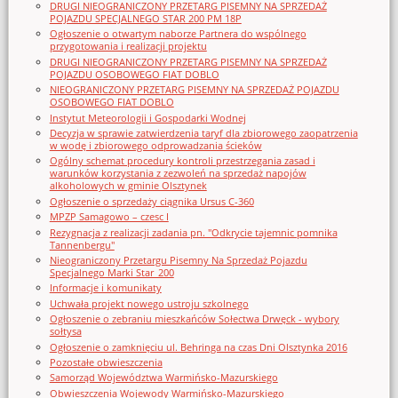
DRUGI NIEOGRANICZONY PRZETARG PISEMNY NA SPRZEDAŻ
POJAZDU SPECJALNEGO STAR 200 PM 18P
Ogłoszenie o otwartym naborze Partnera do wspólnego
przygotowania i realizacji projektu
DRUGI NIEOGRANICZONY PRZETARG PISEMNY NA SPRZEDAŻ
POJAZDU OSOBOWEGO FIAT DOBLO
NIEOGRANICZONY PRZETARG PISEMNY NA SPRZEDAŻ POJAZDU
OSOBOWEGO FIAT DOBLO
Instytut Meteorologii i Gospodarki Wodnej
Decyzja w sprawie zatwierdzenia taryf dla zbiorowego zaopatrzenia
w wodę i zbiorowego odprowadzania ścieków
Ogólny schemat procedury kontroli przestrzegania zasad i
warunków korzystania z zezwoleń na sprzedaż napojów
alkoholowych w gminie Olsztynek
Ogłoszenie o sprzedaży ciągnika Ursus C-360
MPZP Samagowo – czesc I
Rezygnacja z realizacji zadania pn. "Odkrycie tajemnic pomnika
Tannenbergu"
Nieograniczony Przetargu Pisemny Na Sprzedaż Pojazdu
Specjalnego Marki Star_200
Informacje i komunikaty
Uchwała projekt nowego ustroju szkolnego
Ogłoszenie o zebraniu mieszkańców Sołectwa Drwęck - wybory
sołtysa
Ogłoszenie o zamknięciu ul. Behringa na czas Dni Olsztynka 2016
Pozostałe obwieszczenia
Samorząd Województwa Warmińsko-Mazurskiego
Obwieszczenia Wojewody Warmińsko-Mazurskiego