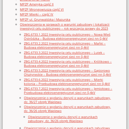
MPZP Ameryka-część II
MPZP Mrongowiusza-część VI
MPZP Mierki – część IV
MPZP ul. Grunwaldzka i Mazurska
Obwieszczenia w sprawach o warunki zabudowy i lokalizacji
inwestycji celu publicznego – rok wszczęcia sprawy do 2023
ZBG.6733.1.2022 Inwestycja celu publicznego – Nowa Wieś
Ostródzka – Budowa elektroenergetycznej sieci nn 0,4kV
ZBG.6733.2.2022 Inwestycja celu publicznego – Mańki –
Budowa elektroenergetycznej sieci nn 0,4kV
ZBG.6733.3.2022 Inwestycja celu publicznego – Lutek –
Budowa elektroenergetycznej sieci nn 0,4kV
ZBG.6733.4.2022 Inwestycja celu publicznego – Królikowo –
Budowa elektroenergetycznej sieci nn 0,4kV
ZBG.6733.5.2022 Inwestycja celu publicznego – Gąsiorowo
Olsztyneckie – Budowa elektroenergetycznej sieci nn 0,4kV
ZBG.6733.6.2022 Inwestycja celu publicznego – Mierki
kolonia – Przebudowa elektroenergetycznej sieci nn 0,4kV
ZBG.6733.7.2022 Inwestycja celu publicznego – Jemiołowo –
Przebudowa elektroenergetycznej sieci nn 0,4kV
Obwieszczenie o wydaniu decyzji o warunkach zabudowy,
dz. 36/27 obręb Waplewo
Obwieszczenie o wydaniu decyzji o warunkach zabudowy,
dz. 36/26 obręb Waplewo
Obwieszczenie o wydaniu decyzji o warunkach
zabudowy, dz. 36/26 obręb Waplewo
Obwieszczenie o wydaniu decyzji o warunkach zabudowy,