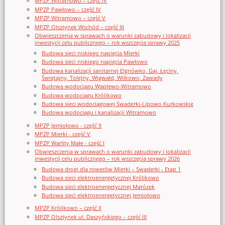
MPZP Witramowo – część IV
MPZP Pawłowo – część IV
MPZP Witramowo – część V
MPZP Olsztynek Wschód – część III
Obwieszczenia w sprawach o warunki zabudowy i lokalizacji
inwestycji celu publicznego – rok wszczęcia sprawy 2025
Budowa sieci niskiego napięcia Mierki
Budowa sieci niskiego napięcia Pawłowo
Budowa kanalizacji sanitarnej Elgnówko, Gaj, Łęciny,
Świętajny, Tolejny, Wigwałd, Wilkowo, Zawady
Budowa wodociągu Waplewo-Witramowo
Budowa wodociągu Królikowo
Budowa sieci wodociągowej Swaderki-Lipowo Kurkowskie
Budowa wodociągu i kanalizacji Witramowo
MPZP Jemiołowo - część II
MPZP Mierki - część V
MPZP Warlity Małe - część I
Obwieszczenia w sprawach o warunki zabudowy i lokalizacji
inwestycji celu publicznego – rok wszczęcia sprawy 2026
Budowa drogi dla rowerów Mierki – Swaderki - Etap 1
Budowa sieci elektroenergetycznej Królikowo
Budowa sieci elektroenergetycznej Marózek
Budowa sieci elektroenergetycznej Jemiołowo
MPZP Królikowo – część II
MPZP Olsztynek ul. Daszyńskiego – część III