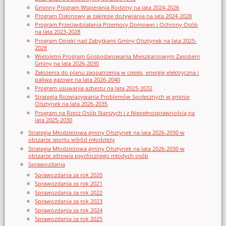
Gminny Program Wspierania Rodziny na lata 2024-2026
Program Osłonowy w zakresie dożywiania na lata 2024-2028
Program Przeciwdziałania Przemocy Domowej i Ochrony Osób
na lata 2023-2028
Program Opieki nad Zabytkami Gminy Olsztynek na lata 2025-
2028
Wieloletni Program Gospodarowania Mieszkaniowym Zasobem
Gminy na lata 2026-2030
Założenia do planu zaopatrzenia w ciepło, energię elektryczna i
paliwa gazowe na lata 2026-2040
Program usuwania azbestu na lata 2025-2032
Strategia Rozwiązywania Problemów Społecznych w gminie
Olsztynek na lata 2026-2035
Program na Rzecz Osób Starszych i z Niepełnosprawnością na
lata 2025-2030
Strategia Młodzieżowa gminy Olsztynek na lata 2026-2030 w
obszarze sportu wśród młodzieży
Strategia Młodzieżowa gminy Olsztynek na lata 2026-2030 w
obszarze zdrowia psychicznego młodych osób
Sprawozdania
Sprawozdania za rok 2020
Sprawozdania za rok 2021
Sprawozdania za rok 2022
Sprawozdania za rok 2023
Sprawozdania za rok 2024
Sprawozdania za rok 2025