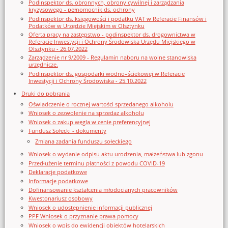
Podinspektor ds. obronnych, obrony cywilnej i zarządzania
kryzysowego - pełnomocnik ds. ochrony
Podinspektor ds. księgowości i podatku VAT w Referacie Finansów i
Podatków w Urzędzie Miejskim w Olsztynku
Oferta pracy na zastępstwo - podinspektor ds. drogownictwa w
Referacie Inwestycji i Ochrony Środowiska Urzędu Miejskiego w
Olsztynku - 26.07.2022
Zarządzenie nr 9/2009 - Regulamin naboru na wolne stanowiska
urzędnicze.
Podinspektor ds. gospodarki wodno–ściekowej w Referacie
Inwestycji i Ochrony Środowiska - 25.10.2022
Druki do pobrania
Oświadczenie o rocznej wartości sprzedanego alkoholu
Wniosek o zezwolenie na sprzedaz alkoholu
Wniosek o zakup węgla w cenie preferencyjnej
Fundusz Sołecki - dokumenty
Zmiana zadania funduszu sołeckiego
Wniosek o wydanie odpisu aktu urodzenia, małżeństwa lub zgonu
Przedłużenie terminu płatności z powodu COVID-19
Deklaracje podatkowe
Informacje podatkowe
Dofinansowanie kształcenia młodocianych pracowników
Kwestonariusz osobowy
Wniosek o udostępnienie informacji publicznej
PPF Wniosek o przyznanie prawa pomocy
Wniosek o wpis do ewidencji obiektów hotelarskich