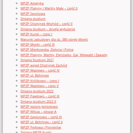
MPZP Ameryka
MPZP Platyny i Warlity Małe – część II
MPZP Sportowa
Zmiana studium
MPZP Olsztynek Wschód – część II
Zmiana studium – drugie wyłożenie
MPZP Kunki – czesc I
Warunki zabudowy dla dz. 380 obręb Mierki
MPZP Mierki – część III
MPZP Mierkowska, Zielona i Polna
MPZP Platyny, Warlity, Elgnówko, Gaj, Wigwałd i Zawady
Zmiana Studium 2021
MPZP węzeł Olsztynek Zachód
MPZP Waplewo – część IV
MPZP ul. Behringa
MPZP Królikowo – czesc I
MPZP Waplewo – czesc V
Zmiana studium 2022
MPZP Pawłowo – część III
Zmiana studium 2022 II
MPZP jezioro Jemiołowo
MPZP Wilcza – obszar A
MPZP Gąsiorowo – część III
MPZP ul. Behringa – część II
MPZP Perłowa i Pionierów
Zmiana MPZP Kunki