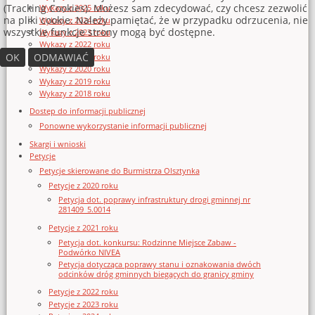
(Tracking Cookies). Możesz sam zdecydować, czy chcesz zezwolić
Wykazy z 2025 roku
na pliki cookie. Należy pamiętać, że w przypadku odrzucenia, nie
Wykazy z 2024 roku
wszystkie funkcje strony mogą być dostępne.
Wykazy z 2023 roku
Wykazy z 2022 roku
OK
ODMAWIAĆ
Wykazy z 2021 roku
Wykazy z 2020 roku
Wykazy z 2019 roku
Wykazy z 2018 roku
Dostęp do informacji publicznej
Ponowne wykorzystanie informacji publicznej
Skargi i wnioski
Petycje
Petycje skierowane do Burmistrza Olsztynka
Petycje z 2020 roku
Petycja dot. poprawy infrastruktury drogi gminnej nr
281409_5.0014
Petycje z 2021 roku
Petycja dot. konkursu: Rodzinne Miejsce Zabaw -
Podwórko NIVEA
Petycja dotycząca poprawy stanu i oznakowania dwóch
odcinków dróg gminnych biegących do granicy gminy
Petycje z 2022 roku
Petycje z 2023 roku