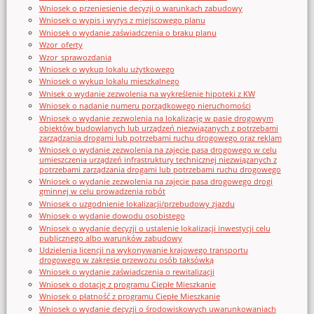
Wniosek o przeniesienie decyzji o warunkach zabudowy
Wniosek o wypis i wyrys z miejscowego planu
Wniosek o wydanie zaświadczenia o braku planu
Wzor_oferty
Wzor_sprawozdania
Wniosek o wykup lokalu użytkowego
Wniosek o wykup lokalu mieszkalnego
Wnisek o wydanie zezwolenia na wykreślenie hipoteki z KW
Wniosek o nadanie numeru porządkowego nieruchomości
Wniosek o wydanie zezwolenia na lokalizację w pasie drogowym
obiektów budowlanych lub urządzeń niezwiązanych z potrzebami
zarządzania drogami lub potrzebami ruchu drogowego oraz reklam
Wniosek o wydanie zezwolenia na zajęcie pasa drogowego w celu
umieszczenia urządzeń infrastruktury technicznej niezwiązanych z
potrzebami zarządzania drogami lub potrzebami ruchu drogowego
Wniosek o wydanie zezwolenia na zajęcie pasa drogowego drogi
gminnej w celu prowadzenia robót
Wniosek o uzgodnienie lokalizacji/przebudowy zjazdu
Wniosek o wydanie dowodu osobistego
Wniosek o wydanie decyzji o ustalenie lokalizacji inwestycji celu
publicznego albo warunków zabudowy
Udzielenia licencji na wykonywanie krajowego transportu
drogowego w zakresie przewozu osób taksówką
Wniosek o wydanie zaświadczenia o rewitalizacji
Wniosek o dotację z programu Ciepłe Mieszkanie
Wniosek o płatność z programu Ciepłe Mieszkanie
Wniosek o wydanie decyzji o środowiskowych uwarunkowaniach