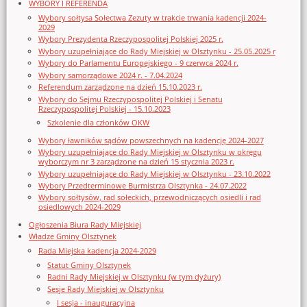
WYBORY I REFERENDA
Wybory sołtysa Sołectwa Zezuty w trakcie trwania kadencji 2024-
2029
Wybory Prezydenta Rzeczypospolitej Polskiej 2025 r.
Wybory uzupełniające do Rady Miejskiej w Olsztynku - 25.05.2025 r
Wybory do Parlamentu Europejskiego - 9 czerwca 2024 r.
Wybory samorządowe 2024 r. - 7.04.2024
Referendum zarządzone na dzień 15.10.2023 r.
Wybory do Sejmu Rzeczypospolitej Polskiej i Senatu
Rzeczypospolitej Polskiej - 15.10.2023
Szkolenie dla członków OKW
Wybory ławników sądów powszechnych na kadencję 2024-2027
Wybory uzupełniające do Rady Miejskiej w Olsztynku w okręgu
wyborczym nr 3 zarządzone na dzień 15 stycznia 2023 r.
Wybory uzupełniające do Rady Miejskiej w Olsztynku - 23.10.2022
Wybory Przedterminowe Burmistrza Olsztynka - 24.07.2022
Wybory sołtysów, rad sołeckich, przewodniczących osiedli i rad
osiedlowych 2024-2029
Ogłoszenia Biura Rady Miejskiej
Władze Gminy Olsztynek
Rada Miejska kadencja 2024-2029
Statut Gminy Olsztynek
Radni Rady Miejskiej w Olsztynku (w tym dyżury)
Sesje Rady Miejskiej w Olsztynku
I sesja - inauguracyjna