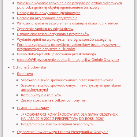
Wniosek o wydanie zezwolenia na przejazd pojazdów ciężarowych
po drodze gminnej objętej ograniczeniem tonażowym
Dotacje do budowy studni głębinowych
Dotacje na przydomowe oczyszczalnie
Wniosek o wydanie zezwolenia na usunięcie drzew lub krzewów
Zgłoszenie zamiaru usunięcia drzew
Uzgodnienie zasad korzystania z przystanków
Wydanie opinii na wykorzystanie dróg w sposób szczególny
Formularz zgłoszenia do ewidencji zbiorników bezodpływowych i
przydomowych oczyszczalni ścieków
Pismo dotyczące aktu planowania przestrzennego
modeLOWE przestrzenie edukacji i integracji w Gminie Olsztynek
Ochrona Środowiska
Rolnictwo
Szacowanie szkód spowodowanych przez zwierzęta łowne
Szacowanie szkód spowodowanych niekorzystnymi zjawiskami
atmosferycznymi
Komunikaty dla rolników
Zasady stosowania środków ochrony roślin
PLANY I PROGRAMY
„PROGRAM OCHRONY ŚRODOWISKA DLA GMINY OLSZTYNEK
NA LATA 2019-2022 Z PERSPEKTYWĄ DO ROKU 2026”
Program opieki nad zwierzętami bezdomnymi
Ogloszenie Powiatowego Lekarza Weterynarii w Olsztynie