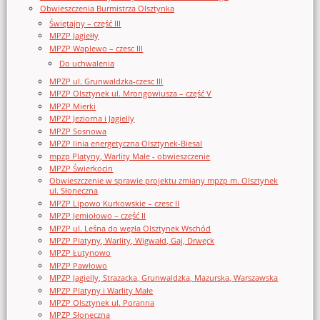
Obwieszczenia Burmistrza Olsztynka
Świętajny – część III
MPZP Jagiełły
MPZP Waplewo – czesc III
Do uchwalenia
MPZP ul. Grunwaldzka-czesc III
MPZP Olsztynek ul. Mrongowiusza – część V
MPZP Mierki
MPZP Jeziorna i Jagielly
MPZP Sosnowa
MPZP linia energetyczna Olsztynek-Biesal
mpzp Platyny, Warlity Małe - obwieszczenie
MPZP Świerkocin
Obwieszczenie w sprawie projektu zmiany mpzp m. Olsztynek
ul. Słoneczna
MPZP Lipowo Kurkowskie – czesc II
MPZP Jemiołowo – część II
MPZP ul. Leśna do węzła Olsztynek Wschód
MPZP Platyny, Warlity, Wigwałd, Gaj, Drwęck
MPZP Łutynowo
MPZP Pawłowo
MPZP Jagielly, Strazacka, Grunwaldzka, Mazurska, Warszawska
MPZP Platyny i Warlity Małe
MPZP Olsztynek ul. Poranna
MPZP Słoneczna