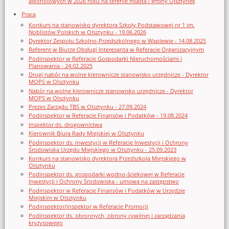
alkoholowych w 2026 roku na terenie miasta i gminy Olsztynek
Praca
Konkurs na stanowisko dyrektora Szkoły Podstawowej nr 1 im.
Noblistów Polskich w Olsztynku - 19.06.2026
Dyrektor Zespołu Szkolno-Przedszkolnego w Waplewie - 14.08.2025
Referent w Biurze Obsługi Interesanta w Referacie Organizacyjnym
Podinspektor w Referacie Gospodarki Nieruchomościami i
Planowania - 24.02.2025
Drugi nabór na wolne kierownicze stanowisko urzędnicze - Dyrektor
MOPS w Olsztynku
Nabór na wolne kierownicze stanowisko urzędnicze - Dyrektor
MOPS w Olsztynku
Prezes Zarządu TBS w Olsztynku - 27.09.2024
Podinspektor w Referacie Finansów i Podatków - 19.08.2024
Inspektor ds. drogownictwa
Kierownik Biura Rady Miejskiej w Olsztynku
Podinspektor ds. inwestycji w Referacie Inwestycji i Ochrony
Środowiska Urzędu Miejskiego w Olsztynku - 25.09.2023
Konkurs na stanowisko dyrektora Przedszkola Miejskiego w
Olsztynku
Podinspektor ds. gospodarki wodno-ściekowej w Referacie
Inwestycji i Ochrony Środowiska - umowa na zastępstwo
Podinspektor w Referacie Finansów i Podatków w Urzędzie
Miejskim w Olsztynku
Podinspektor/inspektor w Referacie Promocji
Podinspektor ds. obronnych, obrony cywilnej i zarządzania
kryzysowego