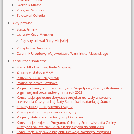
Skarbnik Miasta
Zastępca Skarbnika
Sołectwa i Osiedla
Akty prawne
Statut Gminy
Uchwały Rady Miejskiej
Rejestry uchwał Rady Miejskiej
Zarządzenia Burmistrza
Dziennik Urzędowy Województwa Warmińsko-Mazurskiego
Konsultacje społeczne
Statut Młodzieżowej Rady Miejskiej
Zmiany w statucie MRM
Podział sołectwa Łutynowo
Podział sołectwa Pawłowo
Projekt uchwały Rocznego Programu Współpracy Gminy Olsztynek z
organizacjami pozarządowymi na rok 2022
Konsultacje społeczne dotyczące projektu uchwały w sprawie
utworzenia Olsztyneckiej Rady Seniorów i nadania jej Statutu
Zmiany rodzaju miejscowości Kąpity
Zmiany rodzaju miejscowości Spoguny
Projekty statutów sołectw gminy Olsztynek
Konsultacje projektu „Programu Ochrony Środowiska dla Gminy
Olsztynek na lata 2023-2026 z perspektywą do roku 2030
Konsultacje w sprawie projektu uchwały Rocznego Programu