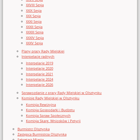
XXVIII Sesja
XXIX Sesja
XXX Sesja
XXXI Sesja
XXXII Sesja
XXXIII Sesja
XXXIV Sesja
XXXV Sesja
Plany pracy Rady Miejskiej
Interpelacje radnych
Interpelacje 2019
Interpelacje 2020
Interpelacje 2021
Interpelacje 2024
Interpelacje 2026
Sprawozdanie z pracy Rady Miejskiej w Olsztynku
Komisje Rady Miejskiej w Olsztynku
Komisja Rewizyjna
Komisja Gospodarki i Budżetu
Komisja Spraw Społecznych
Komisja Skarg, Wniosków i Petycji
Burmistrz Olsztynka
Zastępca Burmistrza Olsztynka
Sekretarz Miasta