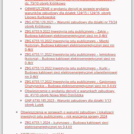
dz. 73/10 obręb Królikowo
OBWIESZCZENIE o wydaniu decyzji w sprawie wydania
warunków zabudowy dla działek 124/15 i 124/16, obręb
Lipowo Kurkowskie
ZBG.6730.129.2021 – Warunki zabudowy dla działki nr 73/24
obręb Królikowo
ZBG.6733.9.2022 Inwestycja celu publicznego – Ząbie –
Budowa kablowej elektroenergetycznej sieci nn 0,4kV
ZBG.6733.10.2022 Inwestycja celu publicznego – Mierki
(kolonia)– Budowa kablowej elektroenergetycznej sieci nn
0,4kV
ZBG.6733.11.2022 Inwestycja celu publicznego – Jemiołowo
(kolonia) – Budowa kablowej elektroenergetycznej sieci nn
0,4kV
ZBG.6733.13.2022 Inwestycja celu publicznego – Kurki –
Budowa kablowej sieci elektroenergetycznej oświetleniowej
nn 0,4kV
ZBG.6733.17.2022 Inwestycja celu publicznego – Gąsiorowo
Olsztyneckie – Budowa elektroenergetycznej sieci nn 0,4 kV
Obwieszczenie o wydaniu decyzji o warunkach zabudowy,
dz. 41/10 obręb Nowa Wieś Ostródzka
GNP.6730.185.2023 - Warunki zabudowy dla działki 1/13
obręb Lutek
Obwieszczenia w sprawach o warunki zabudowy i lokalizacji
inwestycji celu publicznego – rok wszczęcia sprawy 2024
ZBG.6733.1.2024 – Łutynowo – Budowa kablowej sieci
elektroenergetycznej nn 0,4 kV