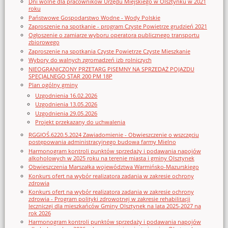
Dni wolne dla pracowników Urzędu Miejskiego w Olsztynku w 2021
roku
Państwowe Gospodarstwo Wodne - Wody Polskie
Zaproszenie na spotkanie - program Czyste Powietrze grudzień 2021
Ogłoszenie o zamiarze wyboru operatora publicznego transportu
zbiorowego
Zaproszenie na spotkania Czyste Powietrze Czyste Mieszkanie
Wybory do walnych zgromadzeń izb rolniczych
NIEOGRANICZONY PRZETARG PISEMNY NA SPRZEDAŻ POJAZDU
SPECJALNEGO STAR 200 PM 18P
Plan ogólny gminy
Uzgodnienia 16.02.2026
Uzgodnienia 13.05.2026
Uzgodnienia 29.05.2026
Projekt przekazany do uchwalenia
RGGIOŚ.6220.5.2024 Zawiadomienie - Obwieszczenie o wszczęciu
postępowania administracyjnego budowa farmy Mielno
Harmonogram kontroli punktów sprzedaży i podawania napojów
alkoholowych w 2025 roku na terenie miasta i gminy Olsztynek
Obwieszczenia Marszałka województwa Warmińsko-Mazurskiego
Konkurs ofert na wybór realizatora zadania w zakresie ochrony
zdrowia
Konkurs ofert na wybór realizatora zadania w zakresie ochrony
zdrowia - Program polityki zdrowotnej w zakresie rehabilitacji
leczniczej dla mieszkańców Gminy Olsztynek na lata 2025-2027 na
rok 2026
Harmonogram kontroli punktów sprzedaży i podawania napojów