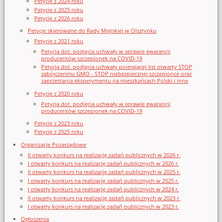
Petycje z 2024 roku
Petycje z 2025 roku
Petycje z 2026 roku
Petycje skierowane do Rady Miejskiej w Olsztynku
Petycje z 2021 roku
Petycja dot. podjęcia uchwały w sprawie gwarancji
producentów szczepionek na COVID-19
Petycja dot. podjęcia uchwały poierającej list otwarty STOP
zabójczenmu GMO - STOP niebezpiecznej szczepionce oraz
zaprzestania eksperymentu na mieszkańcach Polski i inne
Petycje z 2020 roku
Petycja dot. podjęcia uchwały w sprawie gwarancji
producentów szczepionek na COVID-19
Petycje z 2023 roku
Petycje z 2025 roku
Organizacje Pozarządowe
II otwarty konkurs na realizację zadań publicznych w 2026 r.
I otwarty konkurs na realizację zadań publicznych w 2026 r.
II otwarty konkurs na realizację zadań publicznych w 2025 r.
I otwarty konkurs na realizację zadań publicznych w 2025 r.
I otwarty konkurs na realizację zadań publicznych w 2024 r.
II otwarty konkurs na realizację zadań publicznych w 2023 r.
I otwarty konkurs na realizację zadań publicznych w 2023 r.
Ogłoszenia