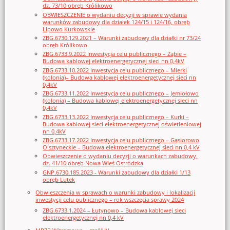
dz. 73/10 obręb Królikowo
OBWIESZCZENIE o wydaniu decyzji w sprawie wydania
warunków zabudowy dla działek 124/15 i 124/16, obręb
Lipowo Kurkowskie
ZBG.6730.129.2021 – Warunki zabudowy dla działki nr 73/24
obręb Królikowo
ZBG.6733.9.2022 Inwestycja celu publicznego – Ząbie –
Budowa kablowej elektroenergetycznej sieci nn 0,4kV
ZBG.6733.10.2022 Inwestycja celu publicznego – Mierki
(kolonia)– Budowa kablowej elektroenergetycznej sieci nn
0,4kV
ZBG.6733.11.2022 Inwestycja celu publicznego – Jemiołowo
(kolonia) – Budowa kablowej elektroenergetycznej sieci nn
0,4kV
ZBG.6733.13.2022 Inwestycja celu publicznego – Kurki –
Budowa kablowej sieci elektroenergetycznej oświetleniowej
nn 0,4kV
ZBG.6733.17.2022 Inwestycja celu publicznego – Gąsiorowo
Olsztyneckie – Budowa elektroenergetycznej sieci nn 0,4 kV
Obwieszczenie o wydaniu decyzji o warunkach zabudowy,
dz. 41/10 obręb Nowa Wieś Ostródzka
GNP.6730.185.2023 - Warunki zabudowy dla działki 1/13
obręb Lutek
Obwieszczenia w sprawach o warunki zabudowy i lokalizacji
inwestycji celu publicznego – rok wszczęcia sprawy 2024
ZBG.6733.1.2024 – Łutynowo – Budowa kablowej sieci
elektroenergetycznej nn 0,4 kV