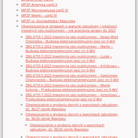
MPZP Ameryka-część II
MPZP Mrongowiusza-część VI
MPZP Mierki – część IV
MPZP ul. Grunwaldzka i Mazurska
Obwieszczenia w sprawach o warunki zabudowy i lokalizacji
inwestycji celu publicznego – rok wszczęcia sprawy do 2023
ZBG.6733.1.2022 Inwestycja celu publicznego – Nowa Wieś
Ostródzka – Budowa elektroenergetycznej sieci nn 0,4kV
ZBG.6733.2.2022 Inwestycja celu publicznego – Mańki –
Budowa elektroenergetycznej sieci nn 0,4kV
ZBG.6733.3.2022 Inwestycja celu publicznego – Lutek –
Budowa elektroenergetycznej sieci nn 0,4kV
ZBG.6733.4.2022 Inwestycja celu publicznego – Królikowo –
Budowa elektroenergetycznej sieci nn 0,4kV
ZBG.6733.5.2022 Inwestycja celu publicznego – Gąsiorowo
Olsztyneckie – Budowa elektroenergetycznej sieci nn 0,4kV
ZBG.6733.6.2022 Inwestycja celu publicznego – Mierki
kolonia – Przebudowa elektroenergetycznej sieci nn 0,4kV
ZBG.6733.7.2022 Inwestycja celu publicznego – Jemiołowo –
Przebudowa elektroenergetycznej sieci nn 0,4kV
Obwieszczenie o wydaniu decyzji o warunkach zabudowy,
dz. 36/27 obręb Waplewo
Obwieszczenie o wydaniu decyzji o warunkach zabudowy,
dz. 36/26 obręb Waplewo
Obwieszczenie o wydaniu decyzji o warunkach
zabudowy, dz. 36/26 obręb Waplewo
Obwieszczenie o wydaniu decyzji o warunkach zabudowy,