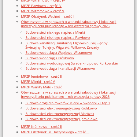
MPZP Witramowo – część IV
MPZP Pawłowo – część IV
MPZP Witramowo – część V
MPZP Olsztynek Wschód – część III
Obwieszczenia w sprawach o warunki zabudowy i lokalizacji
inwestycji celu publicznego – rok wszczęcia sprawy 2025
Budowa sieci niskiego napięcia Mierki
Budowa sieci niskiego napięcia Pawłowo
Budowa kanalizacji sanitarnej Elgnówko, Gaj, Łęciny,
Świętajny, Tolejny, Wigwałd, Wilkowo, Zawady
Budowa wodociągu Waplewo-Witramowo
Budowa wodociągu Królikowo
Budowa sieci wodociągowej Swaderki-Lipowo Kurkowskie
Budowa wodociągu i kanalizacji Witramowo
MPZP Jemiołowo - część II
MPZP Mierki - część V
MPZP Warlity Małe - część I
Obwieszczenia w sprawach o warunki zabudowy i lokalizacji
inwestycji celu publicznego – rok wszczęcia sprawy 2026
Budowa drogi dla rowerów Mierki – Swaderki - Etap 1
Budowa sieci elektroenergetycznej Królikowo
Budowa sieci elektroenergetycznej Marózek
Budowa sieci elektroenergetycznej Jemiołowo
MPZP Królikowo – część II
MPZP Olsztynek ul. Daszyńskiego – część III