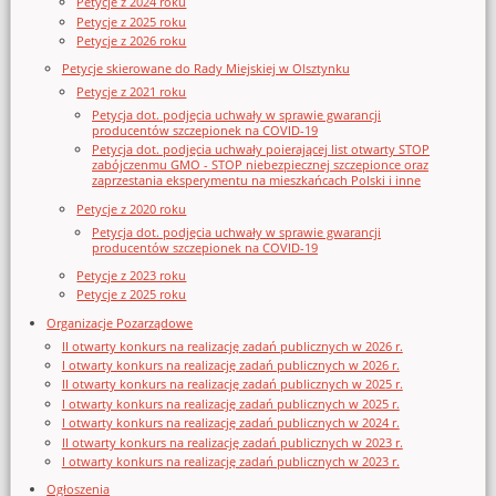
Petycje z 2024 roku
Petycje z 2025 roku
Petycje z 2026 roku
Petycje skierowane do Rady Miejskiej w Olsztynku
Petycje z 2021 roku
Petycja dot. podjęcia uchwały w sprawie gwarancji
producentów szczepionek na COVID-19
Petycja dot. podjęcia uchwały poierającej list otwarty STOP
zabójczenmu GMO - STOP niebezpiecznej szczepionce oraz
zaprzestania eksperymentu na mieszkańcach Polski i inne
Petycje z 2020 roku
Petycja dot. podjęcia uchwały w sprawie gwarancji
producentów szczepionek na COVID-19
Petycje z 2023 roku
Petycje z 2025 roku
Organizacje Pozarządowe
II otwarty konkurs na realizację zadań publicznych w 2026 r.
I otwarty konkurs na realizację zadań publicznych w 2026 r.
II otwarty konkurs na realizację zadań publicznych w 2025 r.
I otwarty konkurs na realizację zadań publicznych w 2025 r.
I otwarty konkurs na realizację zadań publicznych w 2024 r.
II otwarty konkurs na realizację zadań publicznych w 2023 r.
I otwarty konkurs na realizację zadań publicznych w 2023 r.
Ogłoszenia