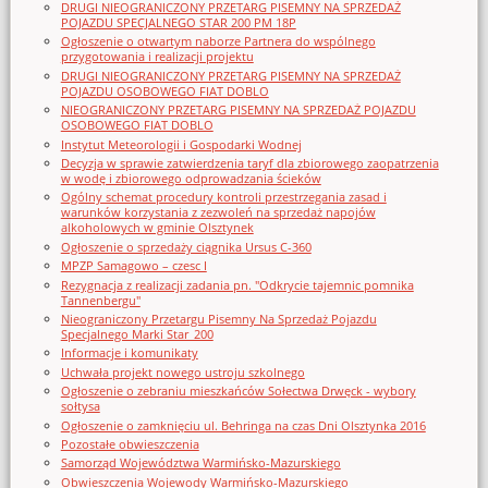
DRUGI NIEOGRANICZONY PRZETARG PISEMNY NA SPRZEDAŻ
POJAZDU SPECJALNEGO STAR 200 PM 18P
Ogłoszenie o otwartym naborze Partnera do wspólnego
przygotowania i realizacji projektu
DRUGI NIEOGRANICZONY PRZETARG PISEMNY NA SPRZEDAŻ
POJAZDU OSOBOWEGO FIAT DOBLO
NIEOGRANICZONY PRZETARG PISEMNY NA SPRZEDAŻ POJAZDU
OSOBOWEGO FIAT DOBLO
Instytut Meteorologii i Gospodarki Wodnej
Decyzja w sprawie zatwierdzenia taryf dla zbiorowego zaopatrzenia
w wodę i zbiorowego odprowadzania ścieków
Ogólny schemat procedury kontroli przestrzegania zasad i
warunków korzystania z zezwoleń na sprzedaż napojów
alkoholowych w gminie Olsztynek
Ogłoszenie o sprzedaży ciągnika Ursus C-360
MPZP Samagowo – czesc I
Rezygnacja z realizacji zadania pn. "Odkrycie tajemnic pomnika
Tannenbergu"
Nieograniczony Przetargu Pisemny Na Sprzedaż Pojazdu
Specjalnego Marki Star_200
Informacje i komunikaty
Uchwała projekt nowego ustroju szkolnego
Ogłoszenie o zebraniu mieszkańców Sołectwa Drwęck - wybory
sołtysa
Ogłoszenie o zamknięciu ul. Behringa na czas Dni Olsztynka 2016
Pozostałe obwieszczenia
Samorząd Województwa Warmińsko-Mazurskiego
Obwieszczenia Wojewody Warmińsko-Mazurskiego