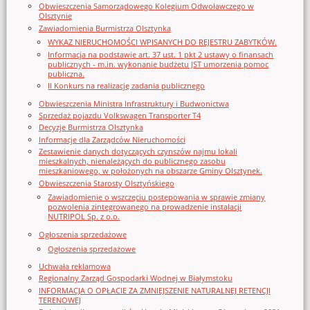
Obwieszczenia Samorządowego Kolegium Odwoławczego w
Olsztynie
Zawiadomienia Burmistrza Olsztynka
WYKAZ NIERUCHOMOŚCI WPISANYCH DO REJESTRU ZABYTKÓW.
Informacja na podstawie art. 37 ust. 1 pkt 2 ustawy o finansach
publicznych - m.in. wykonanie budżetu JST umorzenia pomoc
publiczna.
II Konkurs na realizację zadania publicznego
Obwieszczenia Ministra Infrastruktury i Budwonictwa
Sprzedaż pojazdu Volkswagen Transporter T4
Decyzje Burmistrza Olsztynka
Informacje dla Zarządców Nieruchomości
Zestawienie danych dotyczących czynszów najmu lokali
mieszkalnych, nienależących do publicznego zasobu
mieszkaniowego, w położonych na obszarze Gminy Olsztynek.
Obwieszczenia Starosty Olsztyńskiego
Zawiadomienie o wszczęciu postępowania w sprawie zmiany
pozwolenia zintegrowanego na prowadzenie instalacji
NUTRIPOL Sp. z o.o.
Ogłoszenia sprzedażowe
Ogłoszenia sprzedażowe
Uchwała reklamowa
Regionalny Zarząd Gospodarki Wodnej w Białymstoku
INFORMACJA O OPŁACIE ZA ZMNIEJSZENIE NATURALNEJ RETENCJI
TERENOWEJ