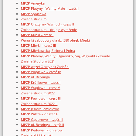
MPZP Ameryka
MPZP Platyny i Warlity Małe – część II
MPZP Sportowa
Zmiana studium
MPZP Olsztynek Wschód – część II
Zmiana studium – drugie wyłożenie
MPZP Kunki – czesc I
Warunki zabudowy dla dz. 380 obręb Mierki
MPZP Mierki – część III
MPZP Mierkowska, Zielona i Polna
MPZP Platyny, Warlity, Elgnówko, Gaj, Wigwałd i Zawady
Zmiana Studium 2021
MPZP węzeł Olsztynek Zachód
MPZP Waplewo – część IV
MPZP ul. Behringa
MPZP Królikowo – czesc I
MPZP Waplewo – czesc V
Zmiana studium 2022
MPZP Pawłowo – część III
Zmiana studium 2022 II
MPZP jezioro Jemiołowo
MPZP Wilcza – obszar A
MPZP Gąsiorowo – część III
MPZP ul. Behringa – część II
MPZP Perłowa i Pionierów
Zmiana MPZP Kunki