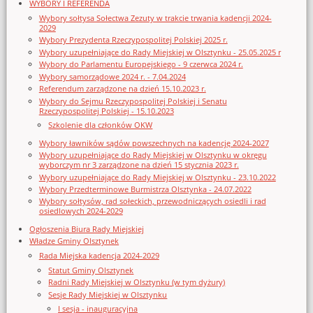
WYBORY I REFERENDA
Wybory sołtysa Sołectwa Zezuty w trakcie trwania kadencji 2024-
2029
Wybory Prezydenta Rzeczypospolitej Polskiej 2025 r.
Wybory uzupełniające do Rady Miejskiej w Olsztynku - 25.05.2025 r
Wybory do Parlamentu Europejskiego - 9 czerwca 2024 r.
Wybory samorządowe 2024 r. - 7.04.2024
Referendum zarządzone na dzień 15.10.2023 r.
Wybory do Sejmu Rzeczypospolitej Polskiej i Senatu
Rzeczypospolitej Polskiej - 15.10.2023
Szkolenie dla członków OKW
Wybory ławników sądów powszechnych na kadencję 2024-2027
Wybory uzupełniające do Rady Miejskiej w Olsztynku w okręgu
wyborczym nr 3 zarządzone na dzień 15 stycznia 2023 r.
Wybory uzupełniające do Rady Miejskiej w Olsztynku - 23.10.2022
Wybory Przedterminowe Burmistrza Olsztynka - 24.07.2022
Wybory sołtysów, rad sołeckich, przewodniczących osiedli i rad
osiedlowych 2024-2029
Ogłoszenia Biura Rady Miejskiej
Władze Gminy Olsztynek
Rada Miejska kadencja 2024-2029
Statut Gminy Olsztynek
Radni Rady Miejskiej w Olsztynku (w tym dyżury)
Sesje Rady Miejskiej w Olsztynku
I sesja - inauguracyjna