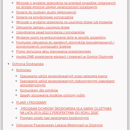
Wniosek o wydanie zezwolenia na przejazd pojazdów ciężarowych
po drodze gminnej objętej ograniczeniem tonażowym
Dotacje do budowy studni głębinowych
Dotacje na przydomowe oczyszczalnie
Wniosek o wydanie zezwolenia na usunięcie drzew lub krzewów
Zgłoszenie zamiaru usunięcia drzew
Uzgodnienie zasad korzystania z przystanków
Wydanie opinii na wykorzystanie dróg w sposób szczególny
Formularz zgłoszenia do ewidencji zbiorników bezodpływowych i
przydomowych oczyszczalni ścieków
Pismo dotyczące aktu planowania przestrzennego
modeLOWE przestrzenie edukacji i integracji w Gminie Olsztynek
Ochrona Środowiska
Rolnictwo
Szacowanie szkód spowodowanych przez zwierzęta łowne
Szacowanie szkód spowodowanych niekorzystnymi zjawiskami
atmosferycznymi
Komunikaty dla rolników
Zasady stosowania środków ochrony roślin
PLANY I PROGRAMY
„PROGRAM OCHRONY ŚRODOWISKA DLA GMINY OLSZTYNEK
NA LATA 2019-2022 Z PERSPEKTYWĄ DO ROKU 2026”
Program opieki nad zwierzętami bezdomnymi
Ogloszenie Powiatowego Lekarza Weterynarii w Olsztynie