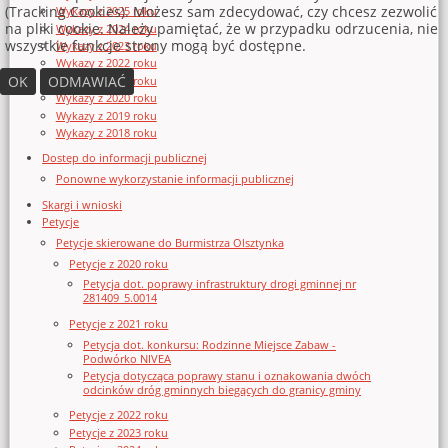
(Tracking Cookies). Możesz sam zdecydować, czy chcesz zezwolić
Wykazy z 2025 roku
na pliki cookie. Należy pamiętać, że w przypadku odrzucenia, nie
Wykazy z 2024 roku
wszystkie funkcje strony mogą być dostępne.
Wykazy z 2023 roku
Wykazy z 2022 roku
OK
ODMAWIAĆ
Wykazy z 2021 roku
Wykazy z 2020 roku
Wykazy z 2019 roku
Wykazy z 2018 roku
Dostęp do informacji publicznej
Ponowne wykorzystanie informacji publicznej
Skargi i wnioski
Petycje
Petycje skierowane do Burmistrza Olsztynka
Petycje z 2020 roku
Petycja dot. poprawy infrastruktury drogi gminnej nr
281409_5.0014
Petycje z 2021 roku
Petycja dot. konkursu: Rodzinne Miejsce Zabaw -
Podwórko NIVEA
Petycja dotycząca poprawy stanu i oznakowania dwóch
odcinków dróg gminnych biegących do granicy gminy
Petycje z 2022 roku
Petycje z 2023 roku