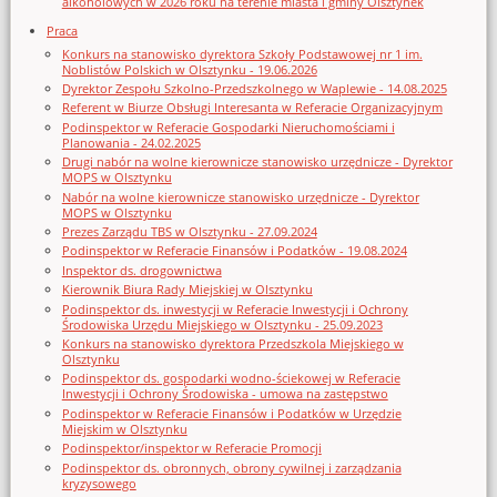
alkoholowych w 2026 roku na terenie miasta i gminy Olsztynek
Praca
Konkurs na stanowisko dyrektora Szkoły Podstawowej nr 1 im.
Noblistów Polskich w Olsztynku - 19.06.2026
Dyrektor Zespołu Szkolno-Przedszkolnego w Waplewie - 14.08.2025
Referent w Biurze Obsługi Interesanta w Referacie Organizacyjnym
Podinspektor w Referacie Gospodarki Nieruchomościami i
Planowania - 24.02.2025
Drugi nabór na wolne kierownicze stanowisko urzędnicze - Dyrektor
MOPS w Olsztynku
Nabór na wolne kierownicze stanowisko urzędnicze - Dyrektor
MOPS w Olsztynku
Prezes Zarządu TBS w Olsztynku - 27.09.2024
Podinspektor w Referacie Finansów i Podatków - 19.08.2024
Inspektor ds. drogownictwa
Kierownik Biura Rady Miejskiej w Olsztynku
Podinspektor ds. inwestycji w Referacie Inwestycji i Ochrony
Środowiska Urzędu Miejskiego w Olsztynku - 25.09.2023
Konkurs na stanowisko dyrektora Przedszkola Miejskiego w
Olsztynku
Podinspektor ds. gospodarki wodno-ściekowej w Referacie
Inwestycji i Ochrony Środowiska - umowa na zastępstwo
Podinspektor w Referacie Finansów i Podatków w Urzędzie
Miejskim w Olsztynku
Podinspektor/inspektor w Referacie Promocji
Podinspektor ds. obronnych, obrony cywilnej i zarządzania
kryzysowego