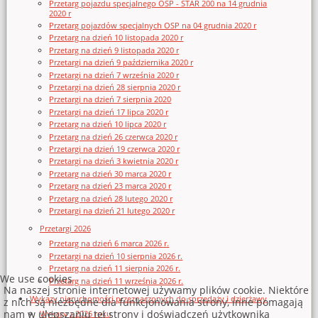
Przetarg pojazdu specjalnego OSP - STAR 200 na 14 grudnia
2020 r
Przetarg pojazdów specjalnych OSP na 04 grudnia 2020 r
Przetarg na dzień 10 listopada 2020 r
Przetarg na dzień 9 listopada 2020 r
Przetargi na dzień 9 października 2020 r
Przetargi na dzień 7 września 2020 r
Przetargi na dzień 28 sierpnia 2020 r
Przetargi na dzień 7 sierpnia 2020
Przetargi na dzień 17 lipca 2020 r
Przetarg na dzień 10 lipca 2020 r
Przetarg na dzień 26 czerwca 2020 r
Przetargi na dzień 19 czerwca 2020 r
Przetargi na dzień 3 kwietnia 2020 r
Przetarg na dzień 30 marca 2020 r
Przetarg na dzień 23 marca 2020 r
Przetarg na dzień 28 lutego 2020 r
Przetargi na dzień 21 lutego 2020 r
Przetargi 2026
Przetarg na dzień 6 marca 2026 r.
Przetargi na dzień 10 sierpnia 2026 r.
Przetarg na dzień 11 sierpnia 2026 r.
We use cookies
Przetarg na dzień 11 września 2026 r.
Na naszej stronie internetowej używamy plików cookie. Niektóre
Wykazy nieruchomości przeznaczonych do sprzedaży i dzierżawy
z nich są niezbędne dla funkcjonowania strony, inne pomagają
nam w ulepszaniu tej strony i doświadczeń użytkownika
Wykazy z 2026 roku