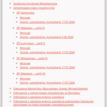
Społeczna Inicjatywa Mieszkaniowa
Zintegrowane plany inwestycyjne
ZPI Gąsiorowo
Wniosek
Opinie, uzgodnienia i konsultacje 17.07.2026
ZPI Waplewo – część VI
Wniosek
Opinie, uzgodnienia i konsultacje 5.06.2026
ZPI Łutynowo – część II
Wniosek
Opinie, uzgodnienia i konsultacje 17.07.2026
ZPI Witramowo – część VI
Wniosek
Opinie, uzgodnienia i konsultacje 17.07.2026
ZPI Waplewo – część VII
Wniosek
Opinie, uzgodnienia i konsultacje 17.07.2026
Ogłoszenia Warmińsko-Mazurskiego Urzędu Wojewódzkiego
Ogłoszenie o najmie lokalu mieszkalnego w Elgnówku
Ogłoszenie o zamiarze wyboru operatora
Ogłoszenie o zamiarze wyboru operatora publicznego transportu
zbiorowego w trybie przetargu nieograniczonego