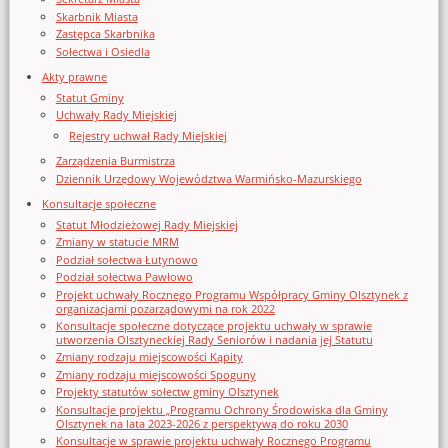
Skarbnik Miasta
Zastępca Skarbnika
Sołectwa i Osiedla
Akty prawne
Statut Gminy
Uchwały Rady Miejskiej
Rejestry uchwał Rady Miejskiej
Zarządzenia Burmistrza
Dziennik Urzędowy Województwa Warmińsko-Mazurskiego
Konsultacje społeczne
Statut Młodzieżowej Rady Miejskiej
Zmiany w statucie MRM
Podział sołectwa Łutynowo
Podział sołectwa Pawłowo
Projekt uchwały Rocznego Programu Współpracy Gminy Olsztynek z
organizacjami pozarządowymi na rok 2022
Konsultacje społeczne dotyczące projektu uchwały w sprawie
utworzenia Olsztyneckiej Rady Seniorów i nadania jej Statutu
Zmiany rodzaju miejscowości Kąpity
Zmiany rodzaju miejscowości Spoguny
Projekty statutów sołectw gminy Olsztynek
Konsultacje projektu „Programu Ochrony Środowiska dla Gminy
Olsztynek na lata 2023-2026 z perspektywą do roku 2030
Konsultacje w sprawie projektu uchwały Rocznego Programu