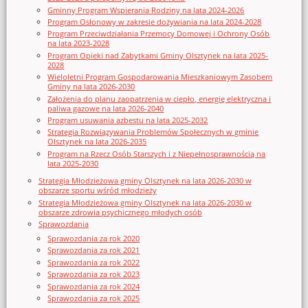
Gminny Program Wspierania Rodziny na lata 2024-2026
Program Osłonowy w zakresie dożywiania na lata 2024-2028
Program Przeciwdziałania Przemocy Domowej i Ochrony Osób
na lata 2023-2028
Program Opieki nad Zabytkami Gminy Olsztynek na lata 2025-
2028
Wieloletni Program Gospodarowania Mieszkaniowym Zasobem
Gminy na lata 2026-2030
Założenia do planu zaopatrzenia w ciepło, energię elektryczna i
paliwa gazowe na lata 2026-2040
Program usuwania azbestu na lata 2025-2032
Strategia Rozwiązywania Problemów Społecznych w gminie
Olsztynek na lata 2026-2035
Program na Rzecz Osób Starszych i z Niepełnosprawnością na
lata 2025-2030
Strategia Młodzieżowa gminy Olsztynek na lata 2026-2030 w
obszarze sportu wśród młodzieży
Strategia Młodzieżowa gminy Olsztynek na lata 2026-2030 w
obszarze zdrowia psychicznego młodych osób
Sprawozdania
Sprawozdania za rok 2020
Sprawozdania za rok 2021
Sprawozdania za rok 2022
Sprawozdania za rok 2023
Sprawozdania za rok 2024
Sprawozdania za rok 2025