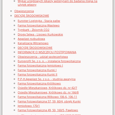
Wykaz urzędowych lekarzy weterynarii do badania mięsa na
użytek własny
Obwieszczenia
DECYZJE ŚRODOWISKOWE
Eurotter Logistyka - Stacja paliw
Farma fotowoltaiczna Waplewo
Tymbark - Zbiornik CO2
Droga Selwa - Lipowo Kurkowskie
Agaplast rozbudowa
Kanalizacja Witramowo
DECYZJE ŚRODOWISKOWE
INFORMACJE O WSZCZĘCIU POSTĘPOWANIA
Obwieszczenia - udział społeczeństwa
Europrofil Sp. z o. o. – instalacja fotowoltaiczna
Farma fotowoltaiczna Jemiołowo I
Farma fotowoltaiczna Kunki I
Farma fotowoltaiczna Kunki II
P.P-H.Agaplast Sp. z o.o. - studnia awaryjna
Farma fotowoltaiczna Królikowo
Osiedle Mieszkaniowe, Królikowo dz. nr 42/7
Osiedle Mieszkaniowe, Królikowo dz. nr 166/8
Farma fotowoltaiczna Wilkowo 106-6, 106-11
Farma Fotowoltaiczna 57, 59, 60/4, obręb Kunki
Jemiołowo 170/1
Farma Fotowoltaiczna 49, 50, 160/5, Pawłowo