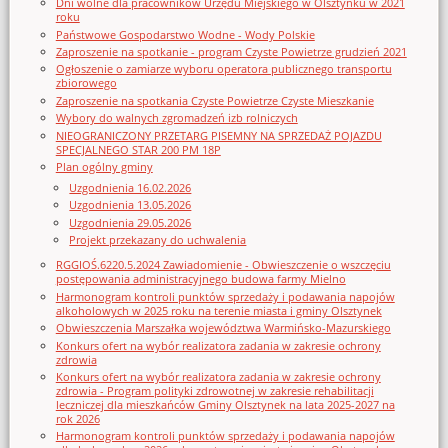
Dni wolne dla pracowników Urzędu Miejskiego w Olsztynku w 2021
roku
Państwowe Gospodarstwo Wodne - Wody Polskie
Zaproszenie na spotkanie - program Czyste Powietrze grudzień 2021
Ogłoszenie o zamiarze wyboru operatora publicznego transportu
zbiorowego
Zaproszenie na spotkania Czyste Powietrze Czyste Mieszkanie
Wybory do walnych zgromadzeń izb rolniczych
NIEOGRANICZONY PRZETARG PISEMNY NA SPRZEDAŻ POJAZDU
SPECJALNEGO STAR 200 PM 18P
Plan ogólny gminy
Uzgodnienia 16.02.2026
Uzgodnienia 13.05.2026
Uzgodnienia 29.05.2026
Projekt przekazany do uchwalenia
RGGIOŚ.6220.5.2024 Zawiadomienie - Obwieszczenie o wszczęciu
postępowania administracyjnego budowa farmy Mielno
Harmonogram kontroli punktów sprzedaży i podawania napojów
alkoholowych w 2025 roku na terenie miasta i gminy Olsztynek
Obwieszczenia Marszałka województwa Warmińsko-Mazurskiego
Konkurs ofert na wybór realizatora zadania w zakresie ochrony
zdrowia
Konkurs ofert na wybór realizatora zadania w zakresie ochrony
zdrowia - Program polityki zdrowotnej w zakresie rehabilitacji
leczniczej dla mieszkańców Gminy Olsztynek na lata 2025-2027 na
rok 2026
Harmonogram kontroli punktów sprzedaży i podawania napojów