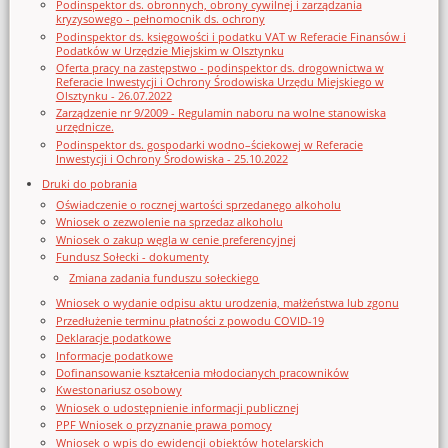
Podinspektor ds. obronnych, obrony cywilnej i zarządzania
kryzysowego - pełnomocnik ds. ochrony
Podinspektor ds. księgowości i podatku VAT w Referacie Finansów i
Podatków w Urzędzie Miejskim w Olsztynku
Oferta pracy na zastępstwo - podinspektor ds. drogownictwa w
Referacie Inwestycji i Ochrony Środowiska Urzędu Miejskiego w
Olsztynku - 26.07.2022
Zarządzenie nr 9/2009 - Regulamin naboru na wolne stanowiska
urzędnicze.
Podinspektor ds. gospodarki wodno–ściekowej w Referacie
Inwestycji i Ochrony Środowiska - 25.10.2022
Druki do pobrania
Oświadczenie o rocznej wartości sprzedanego alkoholu
Wniosek o zezwolenie na sprzedaz alkoholu
Wniosek o zakup węgla w cenie preferencyjnej
Fundusz Sołecki - dokumenty
Zmiana zadania funduszu sołeckiego
Wniosek o wydanie odpisu aktu urodzenia, małżeństwa lub zgonu
Przedłużenie terminu płatności z powodu COVID-19
Deklaracje podatkowe
Informacje podatkowe
Dofinansowanie kształcenia młodocianych pracowników
Kwestonariusz osobowy
Wniosek o udostępnienie informacji publicznej
PPF Wniosek o przyznanie prawa pomocy
Wniosek o wpis do ewidencji obiektów hotelarskich