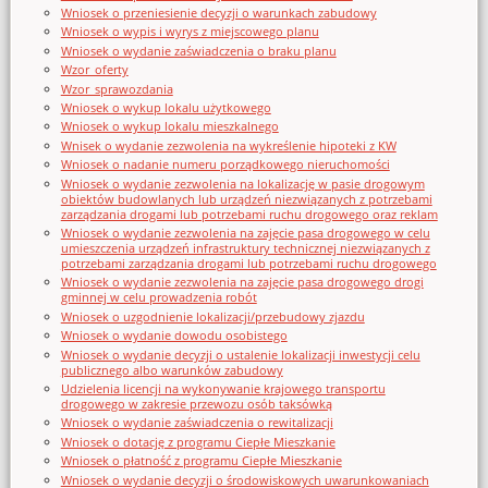
Wniosek o przeniesienie decyzji o warunkach zabudowy
Wniosek o wypis i wyrys z miejscowego planu
Wniosek o wydanie zaświadczenia o braku planu
Wzor_oferty
Wzor_sprawozdania
Wniosek o wykup lokalu użytkowego
Wniosek o wykup lokalu mieszkalnego
Wnisek o wydanie zezwolenia na wykreślenie hipoteki z KW
Wniosek o nadanie numeru porządkowego nieruchomości
Wniosek o wydanie zezwolenia na lokalizację w pasie drogowym
obiektów budowlanych lub urządzeń niezwiązanych z potrzebami
zarządzania drogami lub potrzebami ruchu drogowego oraz reklam
Wniosek o wydanie zezwolenia na zajęcie pasa drogowego w celu
umieszczenia urządzeń infrastruktury technicznej niezwiązanych z
potrzebami zarządzania drogami lub potrzebami ruchu drogowego
Wniosek o wydanie zezwolenia na zajęcie pasa drogowego drogi
gminnej w celu prowadzenia robót
Wniosek o uzgodnienie lokalizacji/przebudowy zjazdu
Wniosek o wydanie dowodu osobistego
Wniosek o wydanie decyzji o ustalenie lokalizacji inwestycji celu
publicznego albo warunków zabudowy
Udzielenia licencji na wykonywanie krajowego transportu
drogowego w zakresie przewozu osób taksówką
Wniosek o wydanie zaświadczenia o rewitalizacji
Wniosek o dotację z programu Ciepłe Mieszkanie
Wniosek o płatność z programu Ciepłe Mieszkanie
Wniosek o wydanie decyzji o środowiskowych uwarunkowaniach