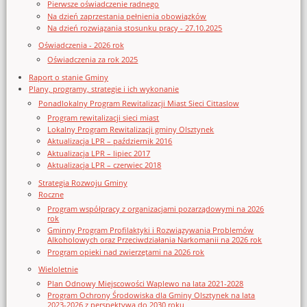
Pierwsze oświadczenie radnego
Na dzień zaprzestania pełnienia obowiązków
Na dzień rozwiązania stosunku pracy - 27.10.2025
Oświadczenia - 2026 rok
Oświadczenia za rok 2025
Raport o stanie Gminy
Plany, programy, strategie i ich wykonanie
Ponadlokalny Program Rewitalizacji Miast Sieci Cittaslow
Program rewitalizacji sieci miast
Lokalny Program Rewitalizacji gminy Olsztynek
Aktualizacja LPR – październik 2016
Aktualizacja LPR – lipiec 2017
Aktualizacja LPR – czerwiec 2018
Strategia Rozwoju Gminy
Roczne
Program współpracy z organizacjami pozarządowymi na 2026
rok
Gminny Program Profilaktyki i Rozwiązywania Problemów
Alkoholowych oraz Przeciwdziałania Narkomanii na 2026 rok
Program opieki nad zwierzętami na 2026 rok
Wieloletnie
Plan Odnowy Miejscowości Waplewo na lata 2021-2028
Program Ochrony Środowiska dla Gminy Olsztynek na lata
2023-2026 z perspektywą do 2030 roku