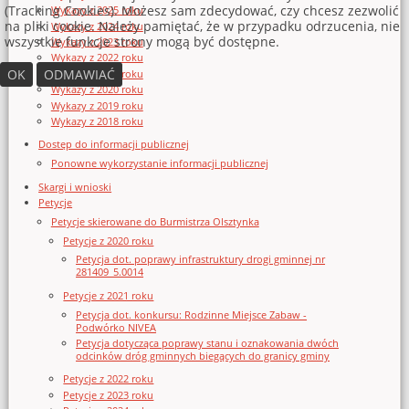
(Tracking Cookies). Możesz sam zdecydować, czy chcesz zezwolić
Wykazy z 2025 roku
na pliki cookie. Należy pamiętać, że w przypadku odrzucenia, nie
Wykazy z 2024 roku
wszystkie funkcje strony mogą być dostępne.
Wykazy z 2023 roku
Wykazy z 2022 roku
OK
ODMAWIAĆ
Wykazy z 2021 roku
Wykazy z 2020 roku
Wykazy z 2019 roku
Wykazy z 2018 roku
Dostęp do informacji publicznej
Ponowne wykorzystanie informacji publicznej
Skargi i wnioski
Petycje
Petycje skierowane do Burmistrza Olsztynka
Petycje z 2020 roku
Petycja dot. poprawy infrastruktury drogi gminnej nr
281409_5.0014
Petycje z 2021 roku
Petycja dot. konkursu: Rodzinne Miejsce Zabaw -
Podwórko NIVEA
Petycja dotycząca poprawy stanu i oznakowania dwóch
odcinków dróg gminnych biegących do granicy gminy
Petycje z 2022 roku
Petycje z 2023 roku