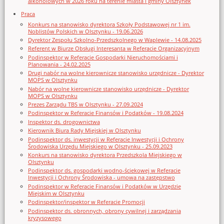
alkoholowych w 2026 roku na terenie miasta i gminy Olsztynek
Praca
Konkurs na stanowisko dyrektora Szkoły Podstawowej nr 1 im.
Noblistów Polskich w Olsztynku - 19.06.2026
Dyrektor Zespołu Szkolno-Przedszkolnego w Waplewie - 14.08.2025
Referent w Biurze Obsługi Interesanta w Referacie Organizacyjnym
Podinspektor w Referacie Gospodarki Nieruchomościami i
Planowania - 24.02.2025
Drugi nabór na wolne kierownicze stanowisko urzędnicze - Dyrektor
MOPS w Olsztynku
Nabór na wolne kierownicze stanowisko urzędnicze - Dyrektor
MOPS w Olsztynku
Prezes Zarządu TBS w Olsztynku - 27.09.2024
Podinspektor w Referacie Finansów i Podatków - 19.08.2024
Inspektor ds. drogownictwa
Kierownik Biura Rady Miejskiej w Olsztynku
Podinspektor ds. inwestycji w Referacie Inwestycji i Ochrony
Środowiska Urzędu Miejskiego w Olsztynku - 25.09.2023
Konkurs na stanowisko dyrektora Przedszkola Miejskiego w
Olsztynku
Podinspektor ds. gospodarki wodno-ściekowej w Referacie
Inwestycji i Ochrony Środowiska - umowa na zastępstwo
Podinspektor w Referacie Finansów i Podatków w Urzędzie
Miejskim w Olsztynku
Podinspektor/inspektor w Referacie Promocji
Podinspektor ds. obronnych, obrony cywilnej i zarządzania
kryzysowego