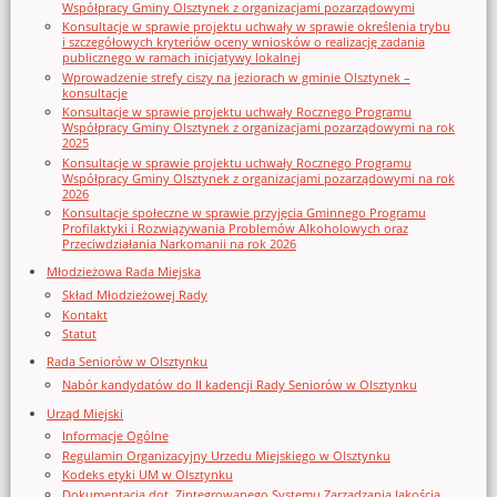
Współpracy Gminy Olsztynek z organizacjami pozarządowymi
Konsultacje w sprawie projektu uchwały w sprawie określenia trybu
i szczegółowych kryteriów oceny wniosków o realizację zadania
publicznego w ramach inicjatywy lokalnej
Wprowadzenie strefy ciszy na jeziorach w gminie Olsztynek –
konsultacje
Konsultacje w sprawie projektu uchwały Rocznego Programu
Współpracy Gminy Olsztynek z organizacjami pozarządowymi na rok
2025
Konsultacje w sprawie projektu uchwały Rocznego Programu
Współpracy Gminy Olsztynek z organizacjami pozarządowymi na rok
2026
Konsultacje społeczne w sprawie przyjęcia Gminnego Programu
Profilaktyki i Rozwiązywania Problemów Alkoholowych oraz
Przeciwdziałania Narkomanii na rok 2026
Młodzieżowa Rada Miejska
Skład Młodzieżowej Rady
Kontakt
Statut
Rada Seniorów w Olsztynku
Nabór kandydatów do II kadencji Rady Seniorów w Olsztynku
Urząd Miejski
Informacje Ogólne
Regulamin Organizacyjny Urzedu Miejskiego w Olsztynku
Kodeks etyki UM w Olsztynku
Dokumentacja dot. Zintegrowanego Systemu Zarządzania Jakością