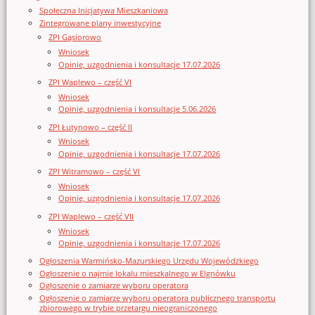
Społeczna Inicjatywa Mieszkaniowa
Zintegrowane plany inwestycyjne
ZPI Gąsiorowo
Wniosek
Opinie, uzgodnienia i konsultacje 17.07.2026
ZPI Waplewo – część VI
Wniosek
Opinie, uzgodnienia i konsultacje 5.06.2026
ZPI Łutynowo – część II
Wniosek
Opinie, uzgodnienia i konsultacje 17.07.2026
ZPI Witramowo – część VI
Wniosek
Opinie, uzgodnienia i konsultacje 17.07.2026
ZPI Waplewo – część VII
Wniosek
Opinie, uzgodnienia i konsultacje 17.07.2026
Ogłoszenia Warmińsko-Mazurskiego Urzędu Wojewódzkiego
Ogłoszenie o najmie lokalu mieszkalnego w Elgnówku
Ogłoszenie o zamiarze wyboru operatora
Ogłoszenie o zamiarze wyboru operatora publicznego transportu
zbiorowego w trybie przetargu nieograniczonego