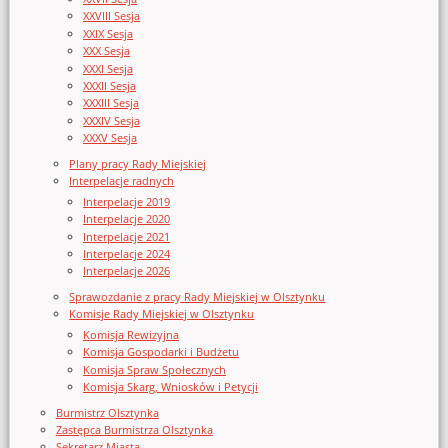
XXVIII Sesja
XXIX Sesja
XXX Sesja
XXXI Sesja
XXXII Sesja
XXXIII Sesja
XXXIV Sesja
XXXV Sesja
Plany pracy Rady Miejskiej
Interpelacje radnych
Interpelacje 2019
Interpelacje 2020
Interpelacje 2021
Interpelacje 2024
Interpelacje 2026
Sprawozdanie z pracy Rady Miejskiej w Olsztynku
Komisje Rady Miejskiej w Olsztynku
Komisja Rewizyjna
Komisja Gospodarki i Budżetu
Komisja Spraw Społecznych
Komisja Skarg, Wniosków i Petycji
Burmistrz Olsztynka
Zastępca Burmistrza Olsztynka
Sekretarz Miasta