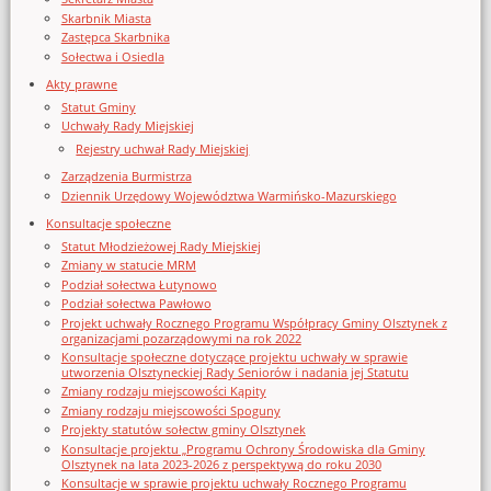
Skarbnik Miasta
Zastępca Skarbnika
Sołectwa i Osiedla
Akty prawne
Statut Gminy
Uchwały Rady Miejskiej
Rejestry uchwał Rady Miejskiej
Zarządzenia Burmistrza
Dziennik Urzędowy Województwa Warmińsko-Mazurskiego
Konsultacje społeczne
Statut Młodzieżowej Rady Miejskiej
Zmiany w statucie MRM
Podział sołectwa Łutynowo
Podział sołectwa Pawłowo
Projekt uchwały Rocznego Programu Współpracy Gminy Olsztynek z
organizacjami pozarządowymi na rok 2022
Konsultacje społeczne dotyczące projektu uchwały w sprawie
utworzenia Olsztyneckiej Rady Seniorów i nadania jej Statutu
Zmiany rodzaju miejscowości Kąpity
Zmiany rodzaju miejscowości Spoguny
Projekty statutów sołectw gminy Olsztynek
Konsultacje projektu „Programu Ochrony Środowiska dla Gminy
Olsztynek na lata 2023-2026 z perspektywą do roku 2030
Konsultacje w sprawie projektu uchwały Rocznego Programu