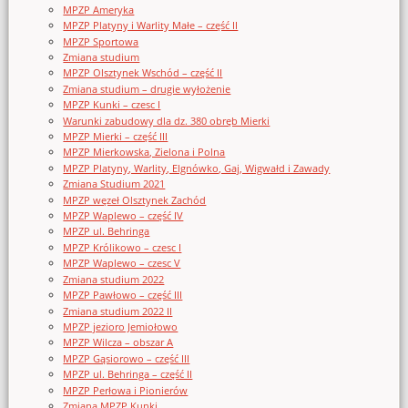
MPZP Ameryka
MPZP Platyny i Warlity Małe – część II
MPZP Sportowa
Zmiana studium
MPZP Olsztynek Wschód – część II
Zmiana studium – drugie wyłożenie
MPZP Kunki – czesc I
Warunki zabudowy dla dz. 380 obręb Mierki
MPZP Mierki – część III
MPZP Mierkowska, Zielona i Polna
MPZP Platyny, Warlity, Elgnówko, Gaj, Wigwałd i Zawady
Zmiana Studium 2021
MPZP węzeł Olsztynek Zachód
MPZP Waplewo – część IV
MPZP ul. Behringa
MPZP Królikowo – czesc I
MPZP Waplewo – czesc V
Zmiana studium 2022
MPZP Pawłowo – część III
Zmiana studium 2022 II
MPZP jezioro Jemiołowo
MPZP Wilcza – obszar A
MPZP Gąsiorowo – część III
MPZP ul. Behringa – część II
MPZP Perłowa i Pionierów
Zmiana MPZP Kunki