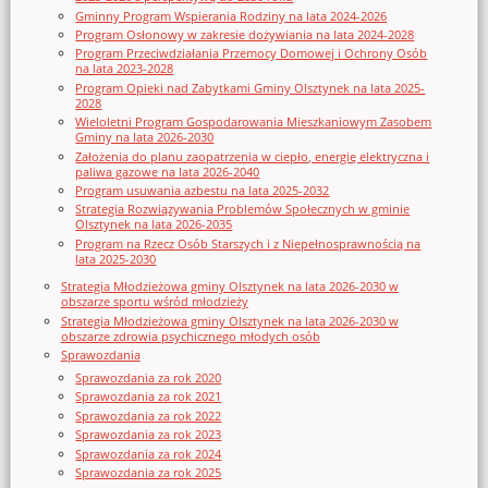
Gminny Program Wspierania Rodziny na lata 2024-2026
Program Osłonowy w zakresie dożywiania na lata 2024-2028
Program Przeciwdziałania Przemocy Domowej i Ochrony Osób
na lata 2023-2028
Program Opieki nad Zabytkami Gminy Olsztynek na lata 2025-
2028
Wieloletni Program Gospodarowania Mieszkaniowym Zasobem
Gminy na lata 2026-2030
Założenia do planu zaopatrzenia w ciepło, energię elektryczna i
paliwa gazowe na lata 2026-2040
Program usuwania azbestu na lata 2025-2032
Strategia Rozwiązywania Problemów Społecznych w gminie
Olsztynek na lata 2026-2035
Program na Rzecz Osób Starszych i z Niepełnosprawnością na
lata 2025-2030
Strategia Młodzieżowa gminy Olsztynek na lata 2026-2030 w
obszarze sportu wśród młodzieży
Strategia Młodzieżowa gminy Olsztynek na lata 2026-2030 w
obszarze zdrowia psychicznego młodych osób
Sprawozdania
Sprawozdania za rok 2020
Sprawozdania za rok 2021
Sprawozdania za rok 2022
Sprawozdania za rok 2023
Sprawozdania za rok 2024
Sprawozdania za rok 2025