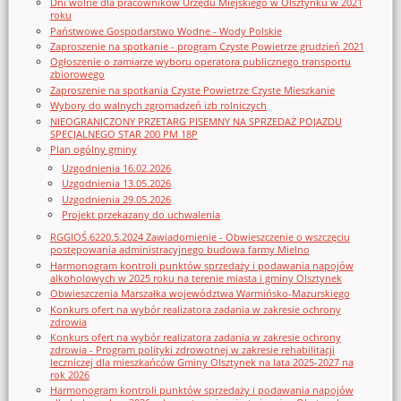
Dni wolne dla pracowników Urzędu Miejskiego w Olsztynku w 2021
roku
Państwowe Gospodarstwo Wodne - Wody Polskie
Zaproszenie na spotkanie - program Czyste Powietrze grudzień 2021
Ogłoszenie o zamiarze wyboru operatora publicznego transportu
zbiorowego
Zaproszenie na spotkania Czyste Powietrze Czyste Mieszkanie
Wybory do walnych zgromadzeń izb rolniczych
NIEOGRANICZONY PRZETARG PISEMNY NA SPRZEDAŻ POJAZDU
SPECJALNEGO STAR 200 PM 18P
Plan ogólny gminy
Uzgodnienia 16.02.2026
Uzgodnienia 13.05.2026
Uzgodnienia 29.05.2026
Projekt przekazany do uchwalenia
RGGIOŚ.6220.5.2024 Zawiadomienie - Obwieszczenie o wszczęciu
postępowania administracyjnego budowa farmy Mielno
Harmonogram kontroli punktów sprzedaży i podawania napojów
alkoholowych w 2025 roku na terenie miasta i gminy Olsztynek
Obwieszczenia Marszałka województwa Warmińsko-Mazurskiego
Konkurs ofert na wybór realizatora zadania w zakresie ochrony
zdrowia
Konkurs ofert na wybór realizatora zadania w zakresie ochrony
zdrowia - Program polityki zdrowotnej w zakresie rehabilitacji
leczniczej dla mieszkańców Gminy Olsztynek na lata 2025-2027 na
rok 2026
Harmonogram kontroli punktów sprzedaży i podawania napojów