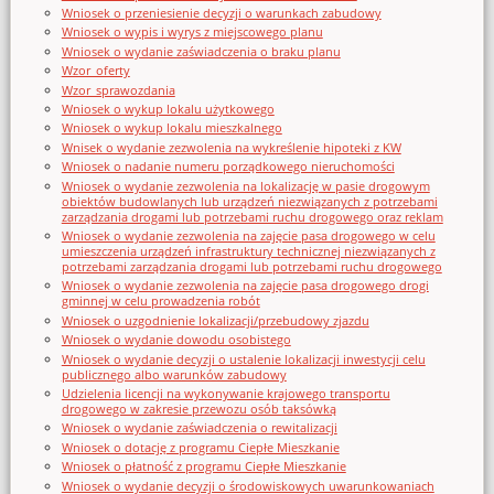
Wniosek o przeniesienie decyzji o warunkach zabudowy
Wniosek o wypis i wyrys z miejscowego planu
Wniosek o wydanie zaświadczenia o braku planu
Wzor_oferty
Wzor_sprawozdania
Wniosek o wykup lokalu użytkowego
Wniosek o wykup lokalu mieszkalnego
Wnisek o wydanie zezwolenia na wykreślenie hipoteki z KW
Wniosek o nadanie numeru porządkowego nieruchomości
Wniosek o wydanie zezwolenia na lokalizację w pasie drogowym
obiektów budowlanych lub urządzeń niezwiązanych z potrzebami
zarządzania drogami lub potrzebami ruchu drogowego oraz reklam
Wniosek o wydanie zezwolenia na zajęcie pasa drogowego w celu
umieszczenia urządzeń infrastruktury technicznej niezwiązanych z
potrzebami zarządzania drogami lub potrzebami ruchu drogowego
Wniosek o wydanie zezwolenia na zajęcie pasa drogowego drogi
gminnej w celu prowadzenia robót
Wniosek o uzgodnienie lokalizacji/przebudowy zjazdu
Wniosek o wydanie dowodu osobistego
Wniosek o wydanie decyzji o ustalenie lokalizacji inwestycji celu
publicznego albo warunków zabudowy
Udzielenia licencji na wykonywanie krajowego transportu
drogowego w zakresie przewozu osób taksówką
Wniosek o wydanie zaświadczenia o rewitalizacji
Wniosek o dotację z programu Ciepłe Mieszkanie
Wniosek o płatność z programu Ciepłe Mieszkanie
Wniosek o wydanie decyzji o środowiskowych uwarunkowaniach