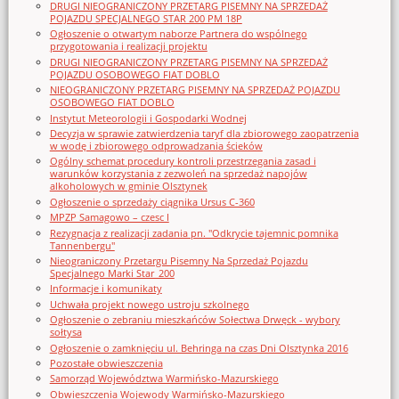
DRUGI NIEOGRANICZONY PRZETARG PISEMNY NA SPRZEDAŻ
POJAZDU SPECJALNEGO STAR 200 PM 18P
Ogłoszenie o otwartym naborze Partnera do wspólnego
przygotowania i realizacji projektu
DRUGI NIEOGRANICZONY PRZETARG PISEMNY NA SPRZEDAŻ
POJAZDU OSOBOWEGO FIAT DOBLO
NIEOGRANICZONY PRZETARG PISEMNY NA SPRZEDAŻ POJAZDU
OSOBOWEGO FIAT DOBLO
Instytut Meteorologii i Gospodarki Wodnej
Decyzja w sprawie zatwierdzenia taryf dla zbiorowego zaopatrzenia
w wodę i zbiorowego odprowadzania ścieków
Ogólny schemat procedury kontroli przestrzegania zasad i
warunków korzystania z zezwoleń na sprzedaż napojów
alkoholowych w gminie Olsztynek
Ogłoszenie o sprzedaży ciągnika Ursus C-360
MPZP Samagowo – czesc I
Rezygnacja z realizacji zadania pn. "Odkrycie tajemnic pomnika
Tannenbergu"
Nieograniczony Przetargu Pisemny Na Sprzedaż Pojazdu
Specjalnego Marki Star_200
Informacje i komunikaty
Uchwała projekt nowego ustroju szkolnego
Ogłoszenie o zebraniu mieszkańców Sołectwa Drwęck - wybory
sołtysa
Ogłoszenie o zamknięciu ul. Behringa na czas Dni Olsztynka 2016
Pozostałe obwieszczenia
Samorząd Województwa Warmińsko-Mazurskiego
Obwieszczenia Wojewody Warmińsko-Mazurskiego