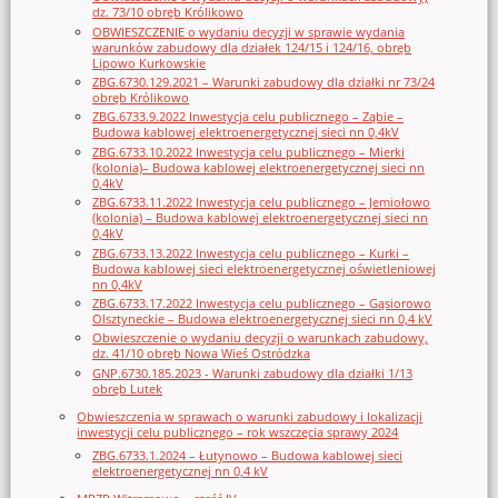
dz. 73/10 obręb Królikowo
OBWIESZCZENIE o wydaniu decyzji w sprawie wydania
warunków zabudowy dla działek 124/15 i 124/16, obręb
Lipowo Kurkowskie
ZBG.6730.129.2021 – Warunki zabudowy dla działki nr 73/24
obręb Królikowo
ZBG.6733.9.2022 Inwestycja celu publicznego – Ząbie –
Budowa kablowej elektroenergetycznej sieci nn 0,4kV
ZBG.6733.10.2022 Inwestycja celu publicznego – Mierki
(kolonia)– Budowa kablowej elektroenergetycznej sieci nn
0,4kV
ZBG.6733.11.2022 Inwestycja celu publicznego – Jemiołowo
(kolonia) – Budowa kablowej elektroenergetycznej sieci nn
0,4kV
ZBG.6733.13.2022 Inwestycja celu publicznego – Kurki –
Budowa kablowej sieci elektroenergetycznej oświetleniowej
nn 0,4kV
ZBG.6733.17.2022 Inwestycja celu publicznego – Gąsiorowo
Olsztyneckie – Budowa elektroenergetycznej sieci nn 0,4 kV
Obwieszczenie o wydaniu decyzji o warunkach zabudowy,
dz. 41/10 obręb Nowa Wieś Ostródzka
GNP.6730.185.2023 - Warunki zabudowy dla działki 1/13
obręb Lutek
Obwieszczenia w sprawach o warunki zabudowy i lokalizacji
inwestycji celu publicznego – rok wszczęcia sprawy 2024
ZBG.6733.1.2024 – Łutynowo – Budowa kablowej sieci
elektroenergetycznej nn 0,4 kV