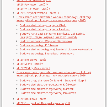
MPZP Witramowo – część IV
MPZP Pawłowo – część IV
MPZP Witramowo – część V
MPZP Olsztynek Wschód – część III
Obwieszczenia w sprawach o warunki zabudowy i lokalizacji
inwestycji celu publicznego – rok wszczęcia sprawy 2025
Budowa sieci niskiego napięcia Mierki
Budowa sieci niskiego napięcia Pawłowo
Budowa kanalizacji sanitarnej Elgnówko, Gaj, Łęciny,
Świętajny, Tolejny, Wigwałd, Wilkowo, Zawady
Budowa wodociągu Waplewo-Witramowo
Budowa wodociągu Królikowo
Budowa sieci wodociągowej Swaderki-Lipowo Kurkowskie
Budowa wodociągu i kanalizacji Witramowo
MPZP Jemiołowo - część II
MPZP Mierki - część V
MPZP Warlity Małe - część I
Obwieszczenia w sprawach o warunki zabudowy i lokalizacji
inwestycji celu publicznego – rok wszczęcia sprawy 2026
Budowa drogi dla rowerów Mierki – Swaderki - Etap 1
Budowa sieci elektroenergetycznej Królikowo
Budowa sieci elektroenergetycznej Marózek
Budowa sieci elektroenergetycznej Jemiołowo
MPZP Królikowo – część II
MPZP Olsztynek ul. Daszyńskiego – część III