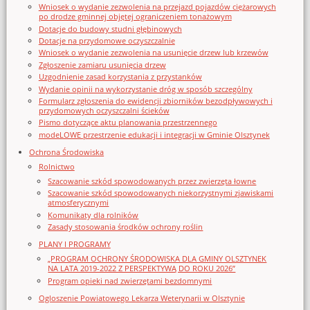
Wniosek o wydanie zezwolenia na przejazd pojazdów ciężarowych
po drodze gminnej objętej ograniczeniem tonażowym
Dotacje do budowy studni głębinowych
Dotacje na przydomowe oczyszczalnie
Wniosek o wydanie zezwolenia na usunięcie drzew lub krzewów
Zgłoszenie zamiaru usunięcia drzew
Uzgodnienie zasad korzystania z przystanków
Wydanie opinii na wykorzystanie dróg w sposób szczególny
Formularz zgłoszenia do ewidencji zbiorników bezodpływowych i
przydomowych oczyszczalni ścieków
Pismo dotyczące aktu planowania przestrzennego
modeLOWE przestrzenie edukacji i integracji w Gminie Olsztynek
Ochrona Środowiska
Rolnictwo
Szacowanie szkód spowodowanych przez zwierzęta łowne
Szacowanie szkód spowodowanych niekorzystnymi zjawiskami
atmosferycznymi
Komunikaty dla rolników
Zasady stosowania środków ochrony roślin
PLANY I PROGRAMY
„PROGRAM OCHRONY ŚRODOWISKA DLA GMINY OLSZTYNEK
NA LATA 2019-2022 Z PERSPEKTYWĄ DO ROKU 2026”
Program opieki nad zwierzętami bezdomnymi
Ogloszenie Powiatowego Lekarza Weterynarii w Olsztynie