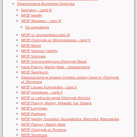
Obwieszczenia Burmistrza Olsztynka
Świętajny – część III
MPZP Jagiełły
MPZP Waplewo – czesc III
Do uchwalenia
MPZP ul. Grunwaldzka-czesc III
MPZP Olsztynek ul. Mrongowiusza – część V
MPZP Mierki
MPZP Jeziorna i Jagielly
MPZP Sosnowa
MPZP linia energetyczna Olsztynek-Biesal
mpzp Platyny, Warlity Małe - obwieszczenie
MPZP Świerkocin
Obwieszczenie w sprawie projektu zmiany mpzp m. Olsztynek
ul. Słoneczna
MPZP Lipowo Kurkowskie – czesc II
MPZP Jemiołowo – część II
MPZP ul. Leśna do węzła Olsztynek Wschód
MPZP Platyny, Warlity, Wigwałd, Gaj, Drwęck
MPZP Łutynowo
MPZP Pawłowo
MPZP Jagielly, Strazacka, Grunwaldzka, Mazurska, Warszawska
MPZP Platyny i Warlity Małe
MPZP Olsztynek ul. Poranna
MPZP Słoneczna