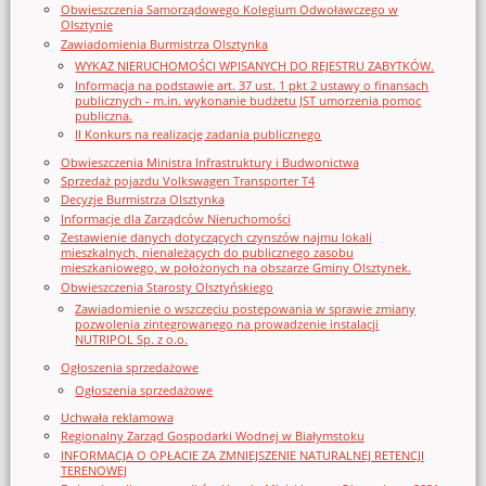
Obwieszczenia Samorządowego Kolegium Odwoławczego w
Olsztynie
Zawiadomienia Burmistrza Olsztynka
WYKAZ NIERUCHOMOŚCI WPISANYCH DO REJESTRU ZABYTKÓW.
Informacja na podstawie art. 37 ust. 1 pkt 2 ustawy o finansach
publicznych - m.in. wykonanie budżetu JST umorzenia pomoc
publiczna.
II Konkurs na realizację zadania publicznego
Obwieszczenia Ministra Infrastruktury i Budwonictwa
Sprzedaż pojazdu Volkswagen Transporter T4
Decyzje Burmistrza Olsztynka
Informacje dla Zarządców Nieruchomości
Zestawienie danych dotyczących czynszów najmu lokali
mieszkalnych, nienależących do publicznego zasobu
mieszkaniowego, w położonych na obszarze Gminy Olsztynek.
Obwieszczenia Starosty Olsztyńskiego
Zawiadomienie o wszczęciu postępowania w sprawie zmiany
pozwolenia zintegrowanego na prowadzenie instalacji
NUTRIPOL Sp. z o.o.
Ogłoszenia sprzedażowe
Ogłoszenia sprzedażowe
Uchwała reklamowa
Regionalny Zarząd Gospodarki Wodnej w Białymstoku
INFORMACJA O OPŁACIE ZA ZMNIEJSZENIE NATURALNEJ RETENCJI
TERENOWEJ