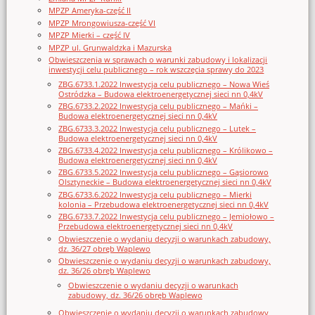
MPZP Ameryka-część II
MPZP Mrongowiusza-część VI
MPZP Mierki – część IV
MPZP ul. Grunwaldzka i Mazurska
Obwieszczenia w sprawach o warunki zabudowy i lokalizacji
inwestycji celu publicznego – rok wszczęcia sprawy do 2023
ZBG.6733.1.2022 Inwestycja celu publicznego – Nowa Wieś
Ostródzka – Budowa elektroenergetycznej sieci nn 0,4kV
ZBG.6733.2.2022 Inwestycja celu publicznego – Mańki –
Budowa elektroenergetycznej sieci nn 0,4kV
ZBG.6733.3.2022 Inwestycja celu publicznego – Lutek –
Budowa elektroenergetycznej sieci nn 0,4kV
ZBG.6733.4.2022 Inwestycja celu publicznego – Królikowo –
Budowa elektroenergetycznej sieci nn 0,4kV
ZBG.6733.5.2022 Inwestycja celu publicznego – Gąsiorowo
Olsztyneckie – Budowa elektroenergetycznej sieci nn 0,4kV
ZBG.6733.6.2022 Inwestycja celu publicznego – Mierki
kolonia – Przebudowa elektroenergetycznej sieci nn 0,4kV
ZBG.6733.7.2022 Inwestycja celu publicznego – Jemiołowo –
Przebudowa elektroenergetycznej sieci nn 0,4kV
Obwieszczenie o wydaniu decyzji o warunkach zabudowy,
dz. 36/27 obręb Waplewo
Obwieszczenie o wydaniu decyzji o warunkach zabudowy,
dz. 36/26 obręb Waplewo
Obwieszczenie o wydaniu decyzji o warunkach
zabudowy, dz. 36/26 obręb Waplewo
Obwieszczenie o wydaniu decyzji o warunkach zabudowy,