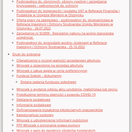
Podinspektor ds. obronnych, obrony cywilnej i zarządzania
kryzysowego - pełnomocnik ds. ochrony
Podinspektor ds. księgowości i podatku VAT w Referacie Finansów i
Podatków w Urzędzie Miejskim w Olsztynku
Oferta pracy na zastępstwo - podinspektor ds. drogownictwa w
Referacie Inwestycji i Ochrony Środowiska Urzędu Miejskiego w
Olsztynku - 26.07.2022
Zarządzenie nr 9/2009 - Regulamin naboru na wolne stanowiska
urzędnicze.
Podinspektor ds. gospodarki wodno–ściekowej w Referacie
Inwestycji i Ochrony Środowiska - 25.10.2022
Druki do pobrania
Oświadczenie o rocznej wartości sprzedanego alkoholu
Wniosek o zezwolenie na sprzedaz alkoholu
Wniosek o zakup węgla w cenie preferencyjnej
Fundusz Sołecki - dokumenty
Zmiana zadania funduszu sołeckiego
Wniosek o wydanie odpisu aktu urodzenia, małżeństwa lub zgonu
Przedłużenie terminu płatności z powodu COVID-19
Deklaracje podatkowe
Informacje podatkowe
Dofinansowanie kształcenia młodocianych pracowników
Kwestonariusz osobowy
Wniosek o udostępnienie informacji publicznej
PPF Wniosek o przyznanie prawa pomocy
Wniosek o wpis do ewidencji obiektów hotelarskich