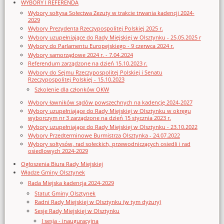
WYBORY I REFERENDA
Wybory sołtysa Sołectwa Zezuty w trakcie trwania kadencji 2024-
2029
Wybory Prezydenta Rzeczypospolitej Polskiej 2025 r.
Wybory uzupełniające do Rady Miejskiej w Olsztynku - 25.05.2025 r
Wybory do Parlamentu Europejskiego - 9 czerwca 2024 r.
Wybory samorządowe 2024 r. - 7.04.2024
Referendum zarządzone na dzień 15.10.2023 r.
Wybory do Sejmu Rzeczypospolitej Polskiej i Senatu
Rzeczypospolitej Polskiej - 15.10.2023
Szkolenie dla członków OKW
Wybory ławników sądów powszechnych na kadencję 2024-2027
Wybory uzupełniające do Rady Miejskiej w Olsztynku w okręgu
wyborczym nr 3 zarządzone na dzień 15 stycznia 2023 r.
Wybory uzupełniające do Rady Miejskiej w Olsztynku - 23.10.2022
Wybory Przedterminowe Burmistrza Olsztynka - 24.07.2022
Wybory sołtysów, rad sołeckich, przewodniczących osiedli i rad
osiedlowych 2024-2029
Ogłoszenia Biura Rady Miejskiej
Władze Gminy Olsztynek
Rada Miejska kadencja 2024-2029
Statut Gminy Olsztynek
Radni Rady Miejskiej w Olsztynku (w tym dyżury)
Sesje Rady Miejskiej w Olsztynku
I sesja - inauguracyjna