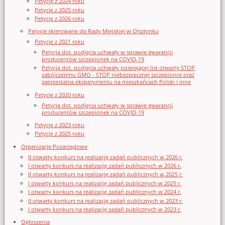
Petycje z 2024 roku
Petycje z 2025 roku
Petycje z 2026 roku
Petycje skierowane do Rady Miejskiej w Olsztynku
Petycje z 2021 roku
Petycja dot. podjęcia uchwały w sprawie gwarancji
producentów szczepionek na COVID-19
Petycja dot. podjęcia uchwały poierającej list otwarty STOP
zabójczenmu GMO - STOP niebezpiecznej szczepionce oraz
zaprzestania eksperymentu na mieszkańcach Polski i inne
Petycje z 2020 roku
Petycja dot. podjęcia uchwały w sprawie gwarancji
producentów szczepionek na COVID-19
Petycje z 2023 roku
Petycje z 2025 roku
Organizacje Pozarządowe
II otwarty konkurs na realizację zadań publicznych w 2026 r.
I otwarty konkurs na realizację zadań publicznych w 2026 r.
II otwarty konkurs na realizację zadań publicznych w 2025 r.
I otwarty konkurs na realizację zadań publicznych w 2025 r.
I otwarty konkurs na realizację zadań publicznych w 2024 r.
II otwarty konkurs na realizację zadań publicznych w 2023 r.
I otwarty konkurs na realizację zadań publicznych w 2023 r.
Ogłoszenia