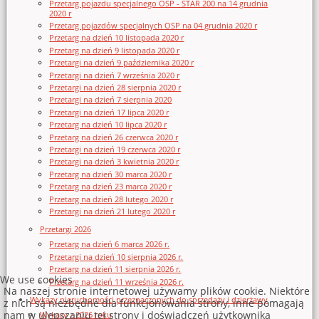
Przetarg pojazdu specjalnego OSP - STAR 200 na 14 grudnia
2020 r
Przetarg pojazdów specjalnych OSP na 04 grudnia 2020 r
Przetarg na dzień 10 listopada 2020 r
Przetarg na dzień 9 listopada 2020 r
Przetargi na dzień 9 października 2020 r
Przetargi na dzień 7 września 2020 r
Przetargi na dzień 28 sierpnia 2020 r
Przetargi na dzień 7 sierpnia 2020
Przetargi na dzień 17 lipca 2020 r
Przetarg na dzień 10 lipca 2020 r
Przetarg na dzień 26 czerwca 2020 r
Przetargi na dzień 19 czerwca 2020 r
Przetargi na dzień 3 kwietnia 2020 r
Przetarg na dzień 30 marca 2020 r
Przetarg na dzień 23 marca 2020 r
Przetarg na dzień 28 lutego 2020 r
Przetargi na dzień 21 lutego 2020 r
Przetargi 2026
Przetarg na dzień 6 marca 2026 r.
Przetargi na dzień 10 sierpnia 2026 r.
Przetarg na dzień 11 sierpnia 2026 r.
We use cookies
Przetarg na dzień 11 września 2026 r.
Na naszej stronie internetowej używamy plików cookie. Niektóre
Wykazy nieruchomości przeznaczonych do sprzedaży i dzierżawy
z nich są niezbędne dla funkcjonowania strony, inne pomagają
nam w ulepszaniu tej strony i doświadczeń użytkownika
Wykazy z 2026 roku