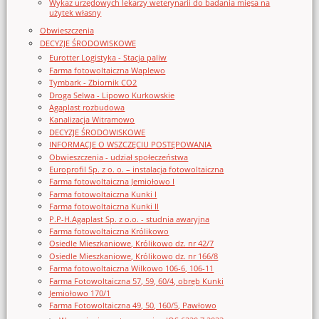
Wykaz urzędowych lekarzy weterynarii do badania mięsa na
użytek własny
Obwieszczenia
DECYZJE ŚRODOWISKOWE
Eurotter Logistyka - Stacja paliw
Farma fotowoltaiczna Waplewo
Tymbark - Zbiornik CO2
Droga Selwa - Lipowo Kurkowskie
Agaplast rozbudowa
Kanalizacja Witramowo
DECYZJE ŚRODOWISKOWE
INFORMACJE O WSZCZĘCIU POSTĘPOWANIA
Obwieszczenia - udział społeczeństwa
Europrofil Sp. z o. o. – instalacja fotowoltaiczna
Farma fotowoltaiczna Jemiołowo I
Farma fotowoltaiczna Kunki I
Farma fotowoltaiczna Kunki II
P.P-H.Agaplast Sp. z o.o. - studnia awaryjna
Farma fotowoltaiczna Królikowo
Osiedle Mieszkaniowe, Królikowo dz. nr 42/7
Osiedle Mieszkaniowe, Królikowo dz. nr 166/8
Farma fotowoltaiczna Wilkowo 106-6, 106-11
Farma Fotowoltaiczna 57, 59, 60/4, obręb Kunki
Jemiołowo 170/1
Farma Fotowoltaiczna 49, 50, 160/5, Pawłowo