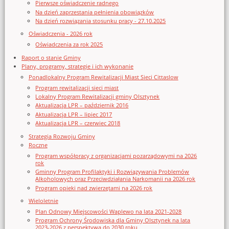
Pierwsze oświadczenie radnego
Na dzień zaprzestania pełnienia obowiązków
Na dzień rozwiązania stosunku pracy - 27.10.2025
Oświadczenia - 2026 rok
Oświadczenia za rok 2025
Raport o stanie Gminy
Plany, programy, strategie i ich wykonanie
Ponadlokalny Program Rewitalizacji Miast Sieci Cittaslow
Program rewitalizacji sieci miast
Lokalny Program Rewitalizacji gminy Olsztynek
Aktualizacja LPR – październik 2016
Aktualizacja LPR – lipiec 2017
Aktualizacja LPR – czerwiec 2018
Strategia Rozwoju Gminy
Roczne
Program współpracy z organizacjami pozarządowymi na 2026
rok
Gminny Program Profilaktyki i Rozwiązywania Problemów
Alkoholowych oraz Przeciwdziałania Narkomanii na 2026 rok
Program opieki nad zwierzętami na 2026 rok
Wieloletnie
Plan Odnowy Miejscowości Waplewo na lata 2021-2028
Program Ochrony Środowiska dla Gminy Olsztynek na lata
2023-2026 z perspektywą do 2030 roku