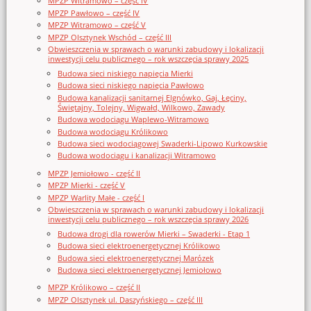
MPZP Witramowo – część IV
MPZP Pawłowo – część IV
MPZP Witramowo – część V
MPZP Olsztynek Wschód – część III
Obwieszczenia w sprawach o warunki zabudowy i lokalizacji
inwestycji celu publicznego – rok wszczęcia sprawy 2025
Budowa sieci niskiego napięcia Mierki
Budowa sieci niskiego napięcia Pawłowo
Budowa kanalizacji sanitarnej Elgnówko, Gaj, Łęciny,
Świętajny, Tolejny, Wigwałd, Wilkowo, Zawady
Budowa wodociągu Waplewo-Witramowo
Budowa wodociągu Królikowo
Budowa sieci wodociągowej Swaderki-Lipowo Kurkowskie
Budowa wodociągu i kanalizacji Witramowo
MPZP Jemiołowo - część II
MPZP Mierki - część V
MPZP Warlity Małe - część I
Obwieszczenia w sprawach o warunki zabudowy i lokalizacji
inwestycji celu publicznego – rok wszczęcia sprawy 2026
Budowa drogi dla rowerów Mierki – Swaderki - Etap 1
Budowa sieci elektroenergetycznej Królikowo
Budowa sieci elektroenergetycznej Marózek
Budowa sieci elektroenergetycznej Jemiołowo
MPZP Królikowo – część II
MPZP Olsztynek ul. Daszyńskiego – część III