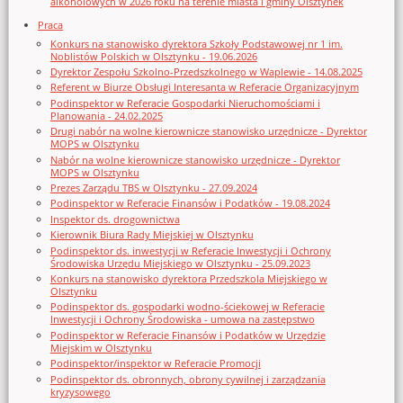
alkoholowych w 2026 roku na terenie miasta i gminy Olsztynek
Praca
Konkurs na stanowisko dyrektora Szkoły Podstawowej nr 1 im.
Noblistów Polskich w Olsztynku - 19.06.2026
Dyrektor Zespołu Szkolno-Przedszkolnego w Waplewie - 14.08.2025
Referent w Biurze Obsługi Interesanta w Referacie Organizacyjnym
Podinspektor w Referacie Gospodarki Nieruchomościami i
Planowania - 24.02.2025
Drugi nabór na wolne kierownicze stanowisko urzędnicze - Dyrektor
MOPS w Olsztynku
Nabór na wolne kierownicze stanowisko urzędnicze - Dyrektor
MOPS w Olsztynku
Prezes Zarządu TBS w Olsztynku - 27.09.2024
Podinspektor w Referacie Finansów i Podatków - 19.08.2024
Inspektor ds. drogownictwa
Kierownik Biura Rady Miejskiej w Olsztynku
Podinspektor ds. inwestycji w Referacie Inwestycji i Ochrony
Środowiska Urzędu Miejskiego w Olsztynku - 25.09.2023
Konkurs na stanowisko dyrektora Przedszkola Miejskiego w
Olsztynku
Podinspektor ds. gospodarki wodno-ściekowej w Referacie
Inwestycji i Ochrony Środowiska - umowa na zastępstwo
Podinspektor w Referacie Finansów i Podatków w Urzędzie
Miejskim w Olsztynku
Podinspektor/inspektor w Referacie Promocji
Podinspektor ds. obronnych, obrony cywilnej i zarządzania
kryzysowego