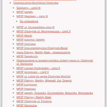
Obwieszczenia Burmistrza Olsztynka
Świętajny – część III
MPZP Jagiełły
MPZP Waplewo – czesc III
Do uchwalenia
MPZP ul. Grunwaldzka-czesc III
MPZP Olsztynek ul. Mrongowiusza – część V
MPZP Mierki
MPZP Jeziorna i Jagielly
MPZP Sosnowa
MPZP linia energetyczna Olsztynek-Biesal
mpzp Platyny, Warlity Małe - obwieszczenie
MPZP Świerkocin
Obwieszczenie w sprawie projektu zmiany mpzp m. Olsztynek
ul. Słoneczna
MPZP Lipowo Kurkowskie – czesc II
MPZP Jemiołowo – część II
MPZP ul. Leśna do węzła Olsztynek Wschód
MPZP Platyny, Warlity, Wigwałd, Gaj, Drwęck
MPZP Łutynowo
MPZP Pawłowo
MPZP Jagielly, Strazacka, Grunwaldzka, Mazurska, Warszawska
MPZP Platyny i Warlity Małe
MPZP Olsztynek ul. Poranna
MPZP Słoneczna