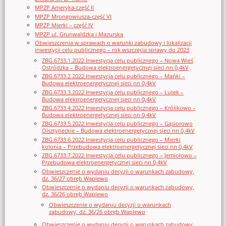
MPZP Ameryka-część II
MPZP Mrongowiusza-część VI
MPZP Mierki – część IV
MPZP ul. Grunwaldzka i Mazurska
Obwieszczenia w sprawach o warunki zabudowy i lokalizacji
inwestycji celu publicznego – rok wszczęcia sprawy do 2023
ZBG.6733.1.2022 Inwestycja celu publicznego – Nowa Wieś
Ostródzka – Budowa elektroenergetycznej sieci nn 0,4kV
ZBG.6733.2.2022 Inwestycja celu publicznego – Mańki –
Budowa elektroenergetycznej sieci nn 0,4kV
ZBG.6733.3.2022 Inwestycja celu publicznego – Lutek –
Budowa elektroenergetycznej sieci nn 0,4kV
ZBG.6733.4.2022 Inwestycja celu publicznego – Królikowo –
Budowa elektroenergetycznej sieci nn 0,4kV
ZBG.6733.5.2022 Inwestycja celu publicznego – Gąsiorowo
Olsztyneckie – Budowa elektroenergetycznej sieci nn 0,4kV
ZBG.6733.6.2022 Inwestycja celu publicznego – Mierki
kolonia – Przebudowa elektroenergetycznej sieci nn 0,4kV
ZBG.6733.7.2022 Inwestycja celu publicznego – Jemiołowo –
Przebudowa elektroenergetycznej sieci nn 0,4kV
Obwieszczenie o wydaniu decyzji o warunkach zabudowy,
dz. 36/27 obręb Waplewo
Obwieszczenie o wydaniu decyzji o warunkach zabudowy,
dz. 36/26 obręb Waplewo
Obwieszczenie o wydaniu decyzji o warunkach
zabudowy, dz. 36/26 obręb Waplewo
Obwieszczenie o wydaniu decyzji o warunkach zabudowy,