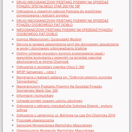
DRUGI NIEOGRANICZONY PRZETARG PISEMNY NA SPRZEDAŻ
POJAZDU SPECJALNEGO STAR 200 PM 18P
Ogłoszenie o otwartym naborze Partnera do wspólnego
przygotowania i realizacji projektu
DRUGI NIEOGRANICZONY PRZETARG PISEMNY NA SPRZEDAŻ
POJAZDU OSOBOWEGO FIAT DOBLO
NIEOGRANICZONY PRZETARG PISEMNY NA SPRZEDAŻ POJAZDU
OSOBOWEGO FIAT DOBLO
Instytut Meteorologii i Gospodarki Wodnej
Decyzja w sprawie zatwierdzenia taryf dla zbiorowego zaopatrzenia
w wodę i zbiorowego odprowadzania ścieków
Ogólny schemat procedury kontroli przestrzegania zasad i
warunków korzystania z zezwoleń na sprzedaż napojów
alkoholowych w gminie Olsztynek
Ogłoszenie o sprzedaży ciągnika Ursus C-360
MPZP Samagowo – czesc I
Rezygnacja z realizacji zadania pn. "Odkrycie tajemnic pomnika
Tannenbergu"
Nieograniczony Przetargu Pisemny Na Sprzedaż Pojazdu
Specjalnego Marki Star_200
Informacje i komunikaty
Uchwała projekt nowego ustroju szkolnego
Ogłoszenie o zebraniu mieszkańców Sołectwa Drwęck - wybory
sołtysa
Ogłoszenie o zamknięciu ul. Behringa na czas Dni Olsztynka 2016
Pozostałe obwieszczenia
Samorząd Województwa Warmińsko-Mazurskiego
Obwieszczenia Wojewody Warmińsko-Mazurskiego