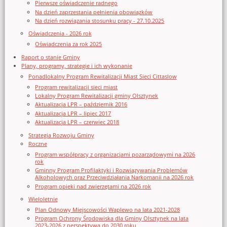
Pierwsze oświadczenie radnego
Na dzień zaprzestania pełnienia obowiązków
Na dzień rozwiązania stosunku pracy - 27.10.2025
Oświadczenia - 2026 rok
Oświadczenia za rok 2025
Raport o stanie Gminy
Plany, programy, strategie i ich wykonanie
Ponadlokalny Program Rewitalizacji Miast Sieci Cittaslow
Program rewitalizacji sieci miast
Lokalny Program Rewitalizacji gminy Olsztynek
Aktualizacja LPR – październik 2016
Aktualizacja LPR – lipiec 2017
Aktualizacja LPR – czerwiec 2018
Strategia Rozwoju Gminy
Roczne
Program współpracy z organizacjami pozarządowymi na 2026
rok
Gminny Program Profilaktyki i Rozwiązywania Problemów
Alkoholowych oraz Przeciwdziałania Narkomanii na 2026 rok
Program opieki nad zwierzętami na 2026 rok
Wieloletnie
Plan Odnowy Miejscowości Waplewo na lata 2021-2028
Program Ochrony Środowiska dla Gminy Olsztynek na lata
2023-2026 z perspektywą do 2030 roku