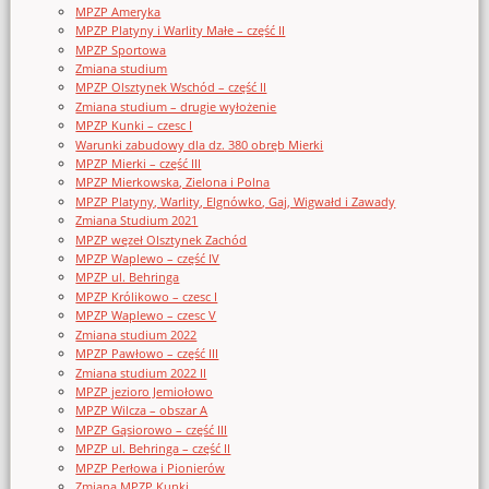
MPZP Ameryka
MPZP Platyny i Warlity Małe – część II
MPZP Sportowa
Zmiana studium
MPZP Olsztynek Wschód – część II
Zmiana studium – drugie wyłożenie
MPZP Kunki – czesc I
Warunki zabudowy dla dz. 380 obręb Mierki
MPZP Mierki – część III
MPZP Mierkowska, Zielona i Polna
MPZP Platyny, Warlity, Elgnówko, Gaj, Wigwałd i Zawady
Zmiana Studium 2021
MPZP węzeł Olsztynek Zachód
MPZP Waplewo – część IV
MPZP ul. Behringa
MPZP Królikowo – czesc I
MPZP Waplewo – czesc V
Zmiana studium 2022
MPZP Pawłowo – część III
Zmiana studium 2022 II
MPZP jezioro Jemiołowo
MPZP Wilcza – obszar A
MPZP Gąsiorowo – część III
MPZP ul. Behringa – część II
MPZP Perłowa i Pionierów
Zmiana MPZP Kunki