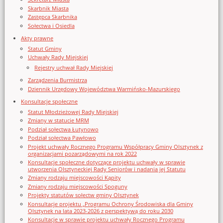
Skarbnik Miasta
Zastępca Skarbnika
Sołectwa i Osiedla
Akty prawne
Statut Gminy
Uchwały Rady Miejskiej
Rejestry uchwał Rady Miejskiej
Zarządzenia Burmistrza
Dziennik Urzędowy Województwa Warmińsko-Mazurskiego
Konsultacje społeczne
Statut Młodzieżowej Rady Miejskiej
Zmiany w statucie MRM
Podział sołectwa Łutynowo
Podział sołectwa Pawłowo
Projekt uchwały Rocznego Programu Współpracy Gminy Olsztynek z
organizacjami pozarządowymi na rok 2022
Konsultacje społeczne dotyczące projektu uchwały w sprawie
utworzenia Olsztyneckiej Rady Seniorów i nadania jej Statutu
Zmiany rodzaju miejscowości Kąpity
Zmiany rodzaju miejscowości Spoguny
Projekty statutów sołectw gminy Olsztynek
Konsultacje projektu „Programu Ochrony Środowiska dla Gminy
Olsztynek na lata 2023-2026 z perspektywą do roku 2030
Konsultacje w sprawie projektu uchwały Rocznego Programu