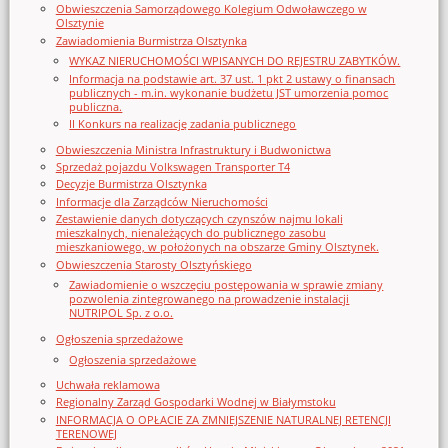
Obwieszczenia Samorządowego Kolegium Odwoławczego w
Olsztynie
Zawiadomienia Burmistrza Olsztynka
WYKAZ NIERUCHOMOŚCI WPISANYCH DO REJESTRU ZABYTKÓW.
Informacja na podstawie art. 37 ust. 1 pkt 2 ustawy o finansach
publicznych - m.in. wykonanie budżetu JST umorzenia pomoc
publiczna.
II Konkurs na realizację zadania publicznego
Obwieszczenia Ministra Infrastruktury i Budwonictwa
Sprzedaż pojazdu Volkswagen Transporter T4
Decyzje Burmistrza Olsztynka
Informacje dla Zarządców Nieruchomości
Zestawienie danych dotyczących czynszów najmu lokali
mieszkalnych, nienależących do publicznego zasobu
mieszkaniowego, w położonych na obszarze Gminy Olsztynek.
Obwieszczenia Starosty Olsztyńskiego
Zawiadomienie o wszczęciu postępowania w sprawie zmiany
pozwolenia zintegrowanego na prowadzenie instalacji
NUTRIPOL Sp. z o.o.
Ogłoszenia sprzedażowe
Ogłoszenia sprzedażowe
Uchwała reklamowa
Regionalny Zarząd Gospodarki Wodnej w Białymstoku
INFORMACJA O OPŁACIE ZA ZMNIEJSZENIE NATURALNEJ RETENCJI
TERENOWEJ