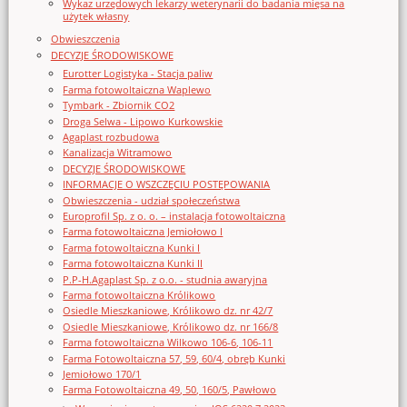
Wykaz urzędowych lekarzy weterynarii do badania mięsa na
użytek własny
Obwieszczenia
DECYZJE ŚRODOWISKOWE
Eurotter Logistyka - Stacja paliw
Farma fotowoltaiczna Waplewo
Tymbark - Zbiornik CO2
Droga Selwa - Lipowo Kurkowskie
Agaplast rozbudowa
Kanalizacja Witramowo
DECYZJE ŚRODOWISKOWE
INFORMACJE O WSZCZĘCIU POSTĘPOWANIA
Obwieszczenia - udział społeczeństwa
Europrofil Sp. z o. o. – instalacja fotowoltaiczna
Farma fotowoltaiczna Jemiołowo I
Farma fotowoltaiczna Kunki I
Farma fotowoltaiczna Kunki II
P.P-H.Agaplast Sp. z o.o. - studnia awaryjna
Farma fotowoltaiczna Królikowo
Osiedle Mieszkaniowe, Królikowo dz. nr 42/7
Osiedle Mieszkaniowe, Królikowo dz. nr 166/8
Farma fotowoltaiczna Wilkowo 106-6, 106-11
Farma Fotowoltaiczna 57, 59, 60/4, obręb Kunki
Jemiołowo 170/1
Farma Fotowoltaiczna 49, 50, 160/5, Pawłowo