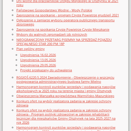
Dni wolne dla pracowników Urzędu Miejskiego w Olsztynku w 2021
roku
Państwowe Gospodarstwo Wodne - Wody Polskie
Zaproszenie na spotkanie - program Czyste Powietrze grudzień 2021
Ogłoszenie o zamiarze wyboru operatora publicznego transportu
zbiorowego
Zaproszenie na spotkania Czyste Powietrze Czyste Mieszkanie
Wybory do walnych zgromadzeń izb rolniczych
NIEOGRANICZONY PRZETARG PISEMNY NA SPRZEDAŻ POJAZDU
SPECJALNEGO STAR 200 PM 18P
Plan ogólny gminy
Uzgodnienia 16.02.2026
Uzgodnienia 13.05.2026
Uzgodnienia 29.05.2026
Projekt przekazany do uchwalenia
RGGIOŚ.6220.5.2024 Zawiadomienie - Obwieszczenie o wszczęciu
postępowania administracyjnego budowa farmy Mielno
Harmonogram kontroli punktów sprzedaży i podawania napojów
alkoholowych w 2025 roku na terenie miasta i gminy Olsztynek
Obwieszczenia Marszałka województwa Warmińsko-Mazurskiego
Konkurs ofert na wybór realizatora zadania w zakresie ochrony
zdrowia
Konkurs ofert na wybór realizatora zadania w zakresie ochrony
zdrowia - Program polityki zdrowotnej w zakresie rehabilitacji
leczniczej dla mieszkańców Gminy Olsztynek na lata 2025-2027 na
rok 2026
Harmonogram kontroli punktów sprzedaży i podawania napojów