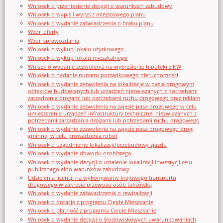
Wniosek o przeniesienie decyzji o warunkach zabudowy
Wniosek o wypis i wyrys z miejscowego planu
Wniosek o wydanie zaświadczenia o braku planu
Wzor_oferty
Wzor_sprawozdania
Wniosek o wykup lokalu użytkowego
Wniosek o wykup lokalu mieszkalnego
Wnisek o wydanie zezwolenia na wykreślenie hipoteki z KW
Wniosek o nadanie numeru porządkowego nieruchomości
Wniosek o wydanie zezwolenia na lokalizację w pasie drogowym
obiektów budowlanych lub urządzeń niezwiązanych z potrzebami
zarządzania drogami lub potrzebami ruchu drogowego oraz reklam
Wniosek o wydanie zezwolenia na zajęcie pasa drogowego w celu
umieszczenia urządzeń infrastruktury technicznej niezwiązanych z
potrzebami zarządzania drogami lub potrzebami ruchu drogowego
Wniosek o wydanie zezwolenia na zajęcie pasa drogowego drogi
gminnej w celu prowadzenia robót
Wniosek o uzgodnienie lokalizacji/przebudowy zjazdu
Wniosek o wydanie dowodu osobistego
Wniosek o wydanie decyzji o ustalenie lokalizacji inwestycji celu
publicznego albo warunków zabudowy
Udzielenia licencji na wykonywanie krajowego transportu
drogowego w zakresie przewozu osób taksówką
Wniosek o wydanie zaświadczenia o rewitalizacji
Wniosek o dotację z programu Ciepłe Mieszkanie
Wniosek o płatność z programu Ciepłe Mieszkanie
Wniosek o wydanie decyzji o środowiskowych uwarunkowaniach