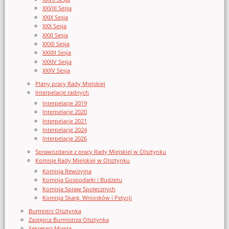
XXVIII Sesja
XXIX Sesja
XXX Sesja
XXXI Sesja
XXXII Sesja
XXXIII Sesja
XXXIV Sesja
XXXV Sesja
Plany pracy Rady Miejskiej
Interpelacje radnych
Interpelacje 2019
Interpelacje 2020
Interpelacje 2021
Interpelacje 2024
Interpelacje 2026
Sprawozdanie z pracy Rady Miejskiej w Olsztynku
Komisje Rady Miejskiej w Olsztynku
Komisja Rewizyjna
Komisja Gospodarki i Budżetu
Komisja Spraw Społecznych
Komisja Skarg, Wniosków i Petycji
Burmistrz Olsztynka
Zastępca Burmistrza Olsztynka
Sekretarz Miasta