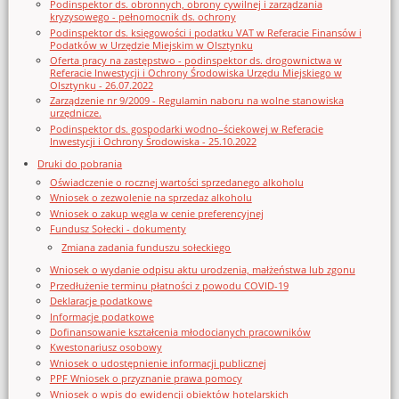
Podinspektor ds. obronnych, obrony cywilnej i zarządzania
kryzysowego - pełnomocnik ds. ochrony
Podinspektor ds. księgowości i podatku VAT w Referacie Finansów i
Podatków w Urzędzie Miejskim w Olsztynku
Oferta pracy na zastępstwo - podinspektor ds. drogownictwa w
Referacie Inwestycji i Ochrony Środowiska Urzędu Miejskiego w
Olsztynku - 26.07.2022
Zarządzenie nr 9/2009 - Regulamin naboru na wolne stanowiska
urzędnicze.
Podinspektor ds. gospodarki wodno–ściekowej w Referacie
Inwestycji i Ochrony Środowiska - 25.10.2022
Druki do pobrania
Oświadczenie o rocznej wartości sprzedanego alkoholu
Wniosek o zezwolenie na sprzedaz alkoholu
Wniosek o zakup węgla w cenie preferencyjnej
Fundusz Sołecki - dokumenty
Zmiana zadania funduszu sołeckiego
Wniosek o wydanie odpisu aktu urodzenia, małżeństwa lub zgonu
Przedłużenie terminu płatności z powodu COVID-19
Deklaracje podatkowe
Informacje podatkowe
Dofinansowanie kształcenia młodocianych pracowników
Kwestonariusz osobowy
Wniosek o udostępnienie informacji publicznej
PPF Wniosek o przyznanie prawa pomocy
Wniosek o wpis do ewidencji obiektów hotelarskich