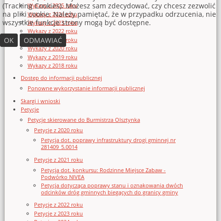
(Tracking Cookies). Możesz sam zdecydować, czy chcesz zezwolić
Wykazy z 2025 roku
na pliki cookie. Należy pamiętać, że w przypadku odrzucenia, nie
Wykazy z 2024 roku
wszystkie funkcje strony mogą być dostępne.
Wykazy z 2023 roku
Wykazy z 2022 roku
OK
ODMAWIAĆ
Wykazy z 2021 roku
Wykazy z 2020 roku
Wykazy z 2019 roku
Wykazy z 2018 roku
Dostęp do informacji publicznej
Ponowne wykorzystanie informacji publicznej
Skargi i wnioski
Petycje
Petycje skierowane do Burmistrza Olsztynka
Petycje z 2020 roku
Petycja dot. poprawy infrastruktury drogi gminnej nr
281409_5.0014
Petycje z 2021 roku
Petycja dot. konkursu: Rodzinne Miejsce Zabaw -
Podwórko NIVEA
Petycja dotycząca poprawy stanu i oznakowania dwóch
odcinków dróg gminnych biegących do granicy gminy
Petycje z 2022 roku
Petycje z 2023 roku