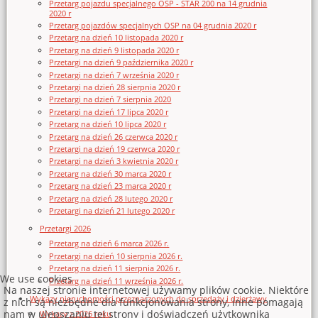
Przetarg pojazdu specjalnego OSP - STAR 200 na 14 grudnia
2020 r
Przetarg pojazdów specjalnych OSP na 04 grudnia 2020 r
Przetarg na dzień 10 listopada 2020 r
Przetarg na dzień 9 listopada 2020 r
Przetargi na dzień 9 października 2020 r
Przetargi na dzień 7 września 2020 r
Przetargi na dzień 28 sierpnia 2020 r
Przetargi na dzień 7 sierpnia 2020
Przetargi na dzień 17 lipca 2020 r
Przetarg na dzień 10 lipca 2020 r
Przetarg na dzień 26 czerwca 2020 r
Przetargi na dzień 19 czerwca 2020 r
Przetargi na dzień 3 kwietnia 2020 r
Przetarg na dzień 30 marca 2020 r
Przetarg na dzień 23 marca 2020 r
Przetarg na dzień 28 lutego 2020 r
Przetargi na dzień 21 lutego 2020 r
Przetargi 2026
Przetarg na dzień 6 marca 2026 r.
Przetargi na dzień 10 sierpnia 2026 r.
Przetarg na dzień 11 sierpnia 2026 r.
We use cookies
Przetarg na dzień 11 września 2026 r.
Na naszej stronie internetowej używamy plików cookie. Niektóre
Wykazy nieruchomości przeznaczonych do sprzedaży i dzierżawy
z nich są niezbędne dla funkcjonowania strony, inne pomagają
nam w ulepszaniu tej strony i doświadczeń użytkownika
Wykazy z 2026 roku