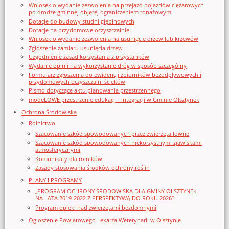
Wniosek o wydanie zezwolenia na przejazd pojazdów ciężarowych
po drodze gminnej objętej ograniczeniem tonażowym
Dotacje do budowy studni głębinowych
Dotacje na przydomowe oczyszczalnie
Wniosek o wydanie zezwolenia na usunięcie drzew lub krzewów
Zgłoszenie zamiaru usunięcia drzew
Uzgodnienie zasad korzystania z przystanków
Wydanie opinii na wykorzystanie dróg w sposób szczególny
Formularz zgłoszenia do ewidencji zbiorników bezodpływowych i
przydomowych oczyszczalni ścieków
Pismo dotyczące aktu planowania przestrzennego
modeLOWE przestrzenie edukacji i integracji w Gminie Olsztynek
Ochrona Środowiska
Rolnictwo
Szacowanie szkód spowodowanych przez zwierzęta łowne
Szacowanie szkód spowodowanych niekorzystnymi zjawiskami
atmosferycznymi
Komunikaty dla rolników
Zasady stosowania środków ochrony roślin
PLANY I PROGRAMY
„PROGRAM OCHRONY ŚRODOWISKA DLA GMINY OLSZTYNEK
NA LATA 2019-2022 Z PERSPEKTYWĄ DO ROKU 2026”
Program opieki nad zwierzętami bezdomnymi
Ogloszenie Powiatowego Lekarza Weterynarii w Olsztynie