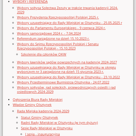
WYBORY I REFERENDA
Wybory sołtysa Sołectwa Zezuty w trakcie trwania kadencji 2024-
2029
Wybory Prezydenta Rzeczypospolitej Polskiej 2025 r.
Wybory uzupełniające do Rady Miejskiej w Olsztynku - 25.05.2025 r
Wybory do Parlamentu Europejskiego - 9 czerwca 2024 r.
Wybory samorządowe 2024 r. - 7.04.2024
Referendum zarządzone na dzień 15.10.2023 r.
Wybory do Sejmu Rzeczypospolitej Polskiej i Senatu
Rzeczypospolitej Polskiej - 15.10.2023
Szkolenie dla członków OKW
Wybory ławników sądów powszechnych na kadencję 2024-2027
Wybory uzupełniające do Rady Miejskiej w Olsztynku w okręgu
wyborczym nr 3 zarządzone na dzień 15 stycznia 2023 r.
Wybory uzupełniające do Rady Miejskiej w Olsztynku - 23.10.2022
Wybory Przedterminowe Burmistrza Olsztynka - 24.07.2022
Wybory sołtysów, rad sołeckich, przewodniczących osiedli i rad
osiedlowych 2024-2029
Ogłoszenia Biura Rady Miejskiej
Władze Gminy Olsztynek
Rada Miejska kadencja 2024-2029
Statut Gminy Olsztynek
Radni Rady Miejskiej w Olsztynku (w tym dyżury)
Sesje Rady Miejskiej w Olsztynku
I sesja - inauguracyjna