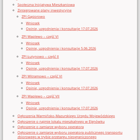
Społeczna Inicjatywa Mieszkaniowa
Zintegrowane plany inwestycyjne
ZPI Gąsiorowo
Wniosek
Opinie, uzgodnienia i konsultacje 17.07.2026
ZPI Waplewo – część VI
Wniosek
Opinie, uzgodnienia i konsultacje 5.06.2026
ZPI Łutynowo – część II
Wniosek
Opinie, uzgodnienia i konsultacje 17.07.2026
ZPI Witramowo – część VI
Wniosek
Opinie, uzgodnienia i konsultacje 17.07.2026
ZPI Waplewo – część VII
Wniosek
Opinie, uzgodnienia i konsultacje 17.07.2026
Ogłoszenia Warmińsko-Mazurskiego Urzędu Wojewódzkiego
Ogłoszenie o najmie lokalu mieszkalnego w Elgnówku
Ogłoszenie o zamiarze wyboru operatora
Ogłoszenie o zamiarze wyboru operatora publicznego transportu
zbiorowego w trybie przetargu nieograniczonego