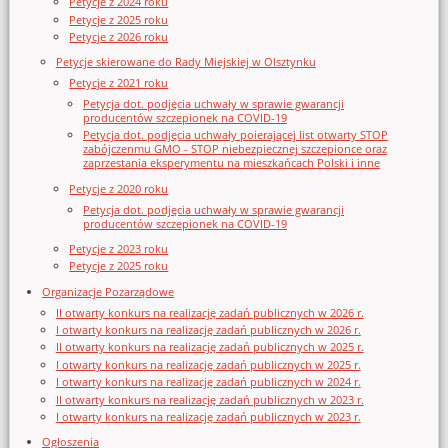
Petycje z 2024 roku
Petycje z 2025 roku
Petycje z 2026 roku
Petycje skierowane do Rady Miejskiej w Olsztynku
Petycje z 2021 roku
Petycja dot. podjęcia uchwały w sprawie gwarancji
producentów szczepionek na COVID-19
Petycja dot. podjęcia uchwały poierającej list otwarty STOP
zabójczenmu GMO - STOP niebezpiecznej szczepionce oraz
zaprzestania eksperymentu na mieszkańcach Polski i inne
Petycje z 2020 roku
Petycja dot. podjęcia uchwały w sprawie gwarancji
producentów szczepionek na COVID-19
Petycje z 2023 roku
Petycje z 2025 roku
Organizacje Pozarządowe
II otwarty konkurs na realizację zadań publicznych w 2026 r.
I otwarty konkurs na realizację zadań publicznych w 2026 r.
II otwarty konkurs na realizację zadań publicznych w 2025 r.
I otwarty konkurs na realizację zadań publicznych w 2025 r.
I otwarty konkurs na realizację zadań publicznych w 2024 r.
II otwarty konkurs na realizację zadań publicznych w 2023 r.
I otwarty konkurs na realizację zadań publicznych w 2023 r.
Ogłoszenia