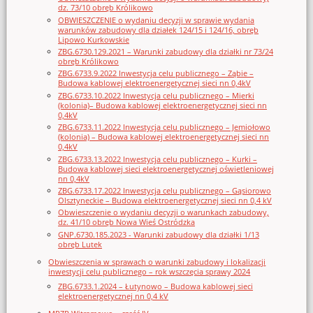
dz. 73/10 obręb Królikowo
OBWIESZCZENIE o wydaniu decyzji w sprawie wydania
warunków zabudowy dla działek 124/15 i 124/16, obręb
Lipowo Kurkowskie
ZBG.6730.129.2021 – Warunki zabudowy dla działki nr 73/24
obręb Królikowo
ZBG.6733.9.2022 Inwestycja celu publicznego – Ząbie –
Budowa kablowej elektroenergetycznej sieci nn 0,4kV
ZBG.6733.10.2022 Inwestycja celu publicznego – Mierki
(kolonia)– Budowa kablowej elektroenergetycznej sieci nn
0,4kV
ZBG.6733.11.2022 Inwestycja celu publicznego – Jemiołowo
(kolonia) – Budowa kablowej elektroenergetycznej sieci nn
0,4kV
ZBG.6733.13.2022 Inwestycja celu publicznego – Kurki –
Budowa kablowej sieci elektroenergetycznej oświetleniowej
nn 0,4kV
ZBG.6733.17.2022 Inwestycja celu publicznego – Gąsiorowo
Olsztyneckie – Budowa elektroenergetycznej sieci nn 0,4 kV
Obwieszczenie o wydaniu decyzji o warunkach zabudowy,
dz. 41/10 obręb Nowa Wieś Ostródzka
GNP.6730.185.2023 - Warunki zabudowy dla działki 1/13
obręb Lutek
Obwieszczenia w sprawach o warunki zabudowy i lokalizacji
inwestycji celu publicznego – rok wszczęcia sprawy 2024
ZBG.6733.1.2024 – Łutynowo – Budowa kablowej sieci
elektroenergetycznej nn 0,4 kV