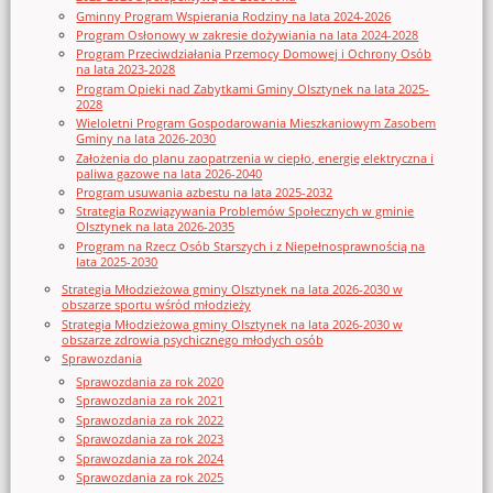
Gminny Program Wspierania Rodziny na lata 2024-2026
Program Osłonowy w zakresie dożywiania na lata 2024-2028
Program Przeciwdziałania Przemocy Domowej i Ochrony Osób
na lata 2023-2028
Program Opieki nad Zabytkami Gminy Olsztynek na lata 2025-
2028
Wieloletni Program Gospodarowania Mieszkaniowym Zasobem
Gminy na lata 2026-2030
Założenia do planu zaopatrzenia w ciepło, energię elektryczna i
paliwa gazowe na lata 2026-2040
Program usuwania azbestu na lata 2025-2032
Strategia Rozwiązywania Problemów Społecznych w gminie
Olsztynek na lata 2026-2035
Program na Rzecz Osób Starszych i z Niepełnosprawnością na
lata 2025-2030
Strategia Młodzieżowa gminy Olsztynek na lata 2026-2030 w
obszarze sportu wśród młodzieży
Strategia Młodzieżowa gminy Olsztynek na lata 2026-2030 w
obszarze zdrowia psychicznego młodych osób
Sprawozdania
Sprawozdania za rok 2020
Sprawozdania za rok 2021
Sprawozdania za rok 2022
Sprawozdania za rok 2023
Sprawozdania za rok 2024
Sprawozdania za rok 2025