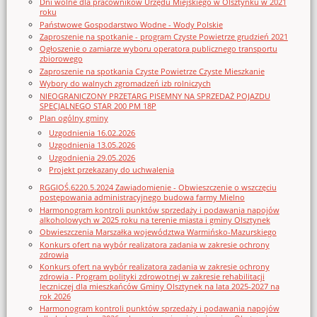
Dni wolne dla pracowników Urzędu Miejskiego w Olsztynku w 2021
roku
Państwowe Gospodarstwo Wodne - Wody Polskie
Zaproszenie na spotkanie - program Czyste Powietrze grudzień 2021
Ogłoszenie o zamiarze wyboru operatora publicznego transportu
zbiorowego
Zaproszenie na spotkania Czyste Powietrze Czyste Mieszkanie
Wybory do walnych zgromadzeń izb rolniczych
NIEOGRANICZONY PRZETARG PISEMNY NA SPRZEDAŻ POJAZDU
SPECJALNEGO STAR 200 PM 18P
Plan ogólny gminy
Uzgodnienia 16.02.2026
Uzgodnienia 13.05.2026
Uzgodnienia 29.05.2026
Projekt przekazany do uchwalenia
RGGIOŚ.6220.5.2024 Zawiadomienie - Obwieszczenie o wszczęciu
postępowania administracyjnego budowa farmy Mielno
Harmonogram kontroli punktów sprzedaży i podawania napojów
alkoholowych w 2025 roku na terenie miasta i gminy Olsztynek
Obwieszczenia Marszałka województwa Warmińsko-Mazurskiego
Konkurs ofert na wybór realizatora zadania w zakresie ochrony
zdrowia
Konkurs ofert na wybór realizatora zadania w zakresie ochrony
zdrowia - Program polityki zdrowotnej w zakresie rehabilitacji
leczniczej dla mieszkańców Gminy Olsztynek na lata 2025-2027 na
rok 2026
Harmonogram kontroli punktów sprzedaży i podawania napojów