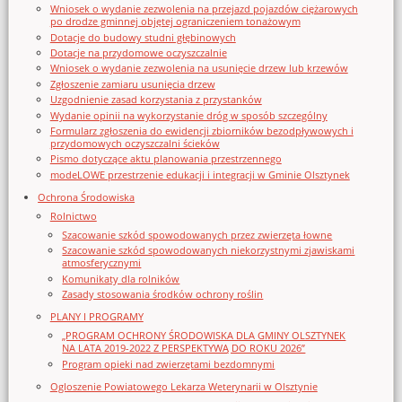
Wniosek o wydanie zezwolenia na przejazd pojazdów ciężarowych
po drodze gminnej objętej ograniczeniem tonażowym
Dotacje do budowy studni głębinowych
Dotacje na przydomowe oczyszczalnie
Wniosek o wydanie zezwolenia na usunięcie drzew lub krzewów
Zgłoszenie zamiaru usunięcia drzew
Uzgodnienie zasad korzystania z przystanków
Wydanie opinii na wykorzystanie dróg w sposób szczególny
Formularz zgłoszenia do ewidencji zbiorników bezodpływowych i
przydomowych oczyszczalni ścieków
Pismo dotyczące aktu planowania przestrzennego
modeLOWE przestrzenie edukacji i integracji w Gminie Olsztynek
Ochrona Środowiska
Rolnictwo
Szacowanie szkód spowodowanych przez zwierzęta łowne
Szacowanie szkód spowodowanych niekorzystnymi zjawiskami
atmosferycznymi
Komunikaty dla rolników
Zasady stosowania środków ochrony roślin
PLANY I PROGRAMY
„PROGRAM OCHRONY ŚRODOWISKA DLA GMINY OLSZTYNEK
NA LATA 2019-2022 Z PERSPEKTYWĄ DO ROKU 2026”
Program opieki nad zwierzętami bezdomnymi
Ogloszenie Powiatowego Lekarza Weterynarii w Olsztynie