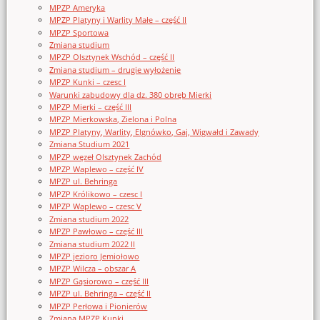
MPZP Ameryka
MPZP Platyny i Warlity Małe – część II
MPZP Sportowa
Zmiana studium
MPZP Olsztynek Wschód – część II
Zmiana studium – drugie wyłożenie
MPZP Kunki – czesc I
Warunki zabudowy dla dz. 380 obręb Mierki
MPZP Mierki – część III
MPZP Mierkowska, Zielona i Polna
MPZP Platyny, Warlity, Elgnówko, Gaj, Wigwałd i Zawady
Zmiana Studium 2021
MPZP węzeł Olsztynek Zachód
MPZP Waplewo – część IV
MPZP ul. Behringa
MPZP Królikowo – czesc I
MPZP Waplewo – czesc V
Zmiana studium 2022
MPZP Pawłowo – część III
Zmiana studium 2022 II
MPZP jezioro Jemiołowo
MPZP Wilcza – obszar A
MPZP Gąsiorowo – część III
MPZP ul. Behringa – część II
MPZP Perłowa i Pionierów
Zmiana MPZP Kunki