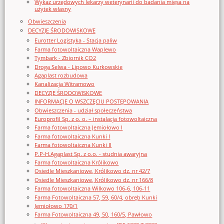
Wykaz urzędowych lekarzy weterynarii do badania mięsa na
użytek własny
Obwieszczenia
DECYZJE ŚRODOWISKOWE
Eurotter Logistyka - Stacja paliw
Farma fotowoltaiczna Waplewo
Tymbark - Zbiornik CO2
Droga Selwa - Lipowo Kurkowskie
Agaplast rozbudowa
Kanalizacja Witramowo
DECYZJE ŚRODOWISKOWE
INFORMACJE O WSZCZĘCIU POSTĘPOWANIA
Obwieszczenia - udział społeczeństwa
Europrofil Sp. z o. o. – instalacja fotowoltaiczna
Farma fotowoltaiczna Jemiołowo I
Farma fotowoltaiczna Kunki I
Farma fotowoltaiczna Kunki II
P.P-H.Agaplast Sp. z o.o. - studnia awaryjna
Farma fotowoltaiczna Królikowo
Osiedle Mieszkaniowe, Królikowo dz. nr 42/7
Osiedle Mieszkaniowe, Królikowo dz. nr 166/8
Farma fotowoltaiczna Wilkowo 106-6, 106-11
Farma Fotowoltaiczna 57, 59, 60/4, obręb Kunki
Jemiołowo 170/1
Farma Fotowoltaiczna 49, 50, 160/5, Pawłowo