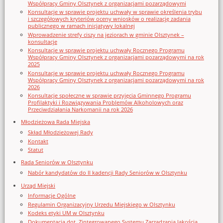
Współpracy Gminy Olsztynek z organizacjami pozarządowymi
Konsultacje w sprawie projektu uchwały w sprawie określenia trybu
i szczegółowych kryteriów oceny wniosków o realizację zadania
publicznego w ramach inicjatywy lokalnej
Wprowadzenie strefy ciszy na jeziorach w gminie Olsztynek –
konsultacje
Konsultacje w sprawie projektu uchwały Rocznego Programu
Współpracy Gminy Olsztynek z organizacjami pozarządowymi na rok
2025
Konsultacje w sprawie projektu uchwały Rocznego Programu
Współpracy Gminy Olsztynek z organizacjami pozarządowymi na rok
2026
Konsultacje społeczne w sprawie przyjęcia Gminnego Programu
Profilaktyki i Rozwiązywania Problemów Alkoholowych oraz
Przeciwdziałania Narkomanii na rok 2026
Młodzieżowa Rada Miejska
Skład Młodzieżowej Rady
Kontakt
Statut
Rada Seniorów w Olsztynku
Nabór kandydatów do II kadencji Rady Seniorów w Olsztynku
Urząd Miejski
Informacje Ogólne
Regulamin Organizacyjny Urzedu Miejskiego w Olsztynku
Kodeks etyki UM w Olsztynku
Dokumentacja dot. Zintegrowanego Systemu Zarządzania Jakością