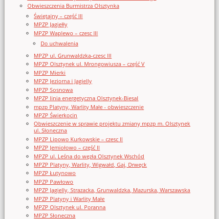
Obwieszczenia Burmistrza Olsztynka
Świętajny – część III
MPZP Jagiełły
MPZP Waplewo – czesc III
Do uchwalenia
MPZP ul. Grunwaldzka-czesc III
MPZP Olsztynek ul. Mrongowiusza – część V
MPZP Mierki
MPZP Jeziorna i Jagielly
MPZP Sosnowa
MPZP linia energetyczna Olsztynek-Biesal
mpzp Platyny, Warlity Małe - obwieszczenie
MPZP Świerkocin
Obwieszczenie w sprawie projektu zmiany mpzp m. Olsztynek
ul. Słoneczna
MPZP Lipowo Kurkowskie – czesc II
MPZP Jemiołowo – część II
MPZP ul. Leśna do węzła Olsztynek Wschód
MPZP Platyny, Warlity, Wigwałd, Gaj, Drwęck
MPZP Łutynowo
MPZP Pawłowo
MPZP Jagielly, Strazacka, Grunwaldzka, Mazurska, Warszawska
MPZP Platyny i Warlity Małe
MPZP Olsztynek ul. Poranna
MPZP Słoneczna