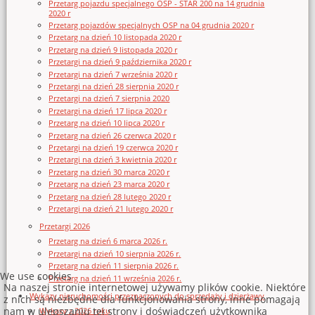
Przetarg pojazdu specjalnego OSP - STAR 200 na 14 grudnia
2020 r
Przetarg pojazdów specjalnych OSP na 04 grudnia 2020 r
Przetarg na dzień 10 listopada 2020 r
Przetarg na dzień 9 listopada 2020 r
Przetargi na dzień 9 października 2020 r
Przetargi na dzień 7 września 2020 r
Przetargi na dzień 28 sierpnia 2020 r
Przetargi na dzień 7 sierpnia 2020
Przetargi na dzień 17 lipca 2020 r
Przetarg na dzień 10 lipca 2020 r
Przetarg na dzień 26 czerwca 2020 r
Przetargi na dzień 19 czerwca 2020 r
Przetargi na dzień 3 kwietnia 2020 r
Przetarg na dzień 30 marca 2020 r
Przetarg na dzień 23 marca 2020 r
Przetarg na dzień 28 lutego 2020 r
Przetargi na dzień 21 lutego 2020 r
Przetargi 2026
Przetarg na dzień 6 marca 2026 r.
Przetargi na dzień 10 sierpnia 2026 r.
Przetarg na dzień 11 sierpnia 2026 r.
We use cookies
Przetarg na dzień 11 września 2026 r.
Na naszej stronie internetowej używamy plików cookie. Niektóre
Wykazy nieruchomości przeznaczonych do sprzedaży i dzierżawy
z nich są niezbędne dla funkcjonowania strony, inne pomagają
nam w ulepszaniu tej strony i doświadczeń użytkownika
Wykazy z 2026 roku