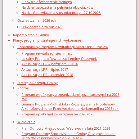
Pierwsze oświadczenie radnego
Na dzień zaprzestania pełnienia obowiązków
Na dzień rozwiązania stosunku pracy - 27.10.2025
Oświadczenia - 2026 rok
Oświadczenia za rok 2025
Raport o stanie Gminy
Plany, programy, strategie i ich wykonanie
Ponadlokalny Program Rewitalizacji Miast Sieci Cittaslow
Program rewitalizacji sieci miast
Lokalny Program Rewitalizacji gminy Olsztynek
Aktualizacja LPR – październik 2016
Aktualizacja LPR – lipiec 2017
Aktualizacja LPR – czerwiec 2018
Strategia Rozwoju Gminy
Roczne
Program współpracy z organizacjami pozarządowymi na 2026
rok
Gminny Program Profilaktyki i Rozwiązywania Problemów
Alkoholowych oraz Przeciwdziałania Narkomanii na 2026 rok
Program opieki nad zwierzętami na 2026 rok
Wieloletnie
Plan Odnowy Miejscowości Waplewo na lata 2021-2028
Program Ochrony Środowiska dla Gminy Olsztynek na lata
2023-2026 z perspektywą do 2030 roku