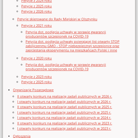
Petycje z 2024 roku
Petycje z 2025 roku
Petycje z 2026 roku
Petycje skierowane do Rady Miejskiej w Olsztynku
Petycje z 2021 roku
Petycja dot. podjęcia uchwały w sprawie gwarancji
producentów szczepionek na COVID-19
Petycja dot. podjęcia uchwały poierającej list otwarty STOP
zabójczenmu GMO - STOP niebezpiecznej szczepionce oraz
zaprzestania eksperymentu na mieszkańcach Polski i inne
Petycje z 2020 roku
Petycja dot. podjęcia uchwały w sprawie gwarancji
producentów szczepionek na COVID-19
Petycje z 2023 roku
Petycje z 2025 roku
Organizacje Pozarządowe
II otwarty konkurs na realizację zadań publicznych w 2026 r.
I otwarty konkurs na realizację zadań publicznych w 2026 r.
II otwarty konkurs na realizację zadań publicznych w 2025 r.
I otwarty konkurs na realizację zadań publicznych w 2025 r.
I otwarty konkurs na realizację zadań publicznych w 2024 r.
II otwarty konkurs na realizację zadań publicznych w 2023 r.
I otwarty konkurs na realizację zadań publicznych w 2023 r.
Ogłoszenia