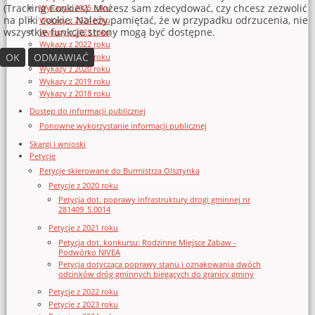
(Tracking Cookies). Możesz sam zdecydować, czy chcesz zezwolić
Wykazy z 2025 roku
na pliki cookie. Należy pamiętać, że w przypadku odrzucenia, nie
Wykazy z 2024 roku
wszystkie funkcje strony mogą być dostępne.
Wykazy z 2023 roku
Wykazy z 2022 roku
OK
ODMAWIAĆ
Wykazy z 2021 roku
Wykazy z 2020 roku
Wykazy z 2019 roku
Wykazy z 2018 roku
Dostęp do informacji publicznej
Ponowne wykorzystanie informacji publicznej
Skargi i wnioski
Petycje
Petycje skierowane do Burmistrza Olsztynka
Petycje z 2020 roku
Petycja dot. poprawy infrastruktury drogi gminnej nr
281409_5.0014
Petycje z 2021 roku
Petycja dot. konkursu: Rodzinne Miejsce Zabaw -
Podwórko NIVEA
Petycja dotycząca poprawy stanu i oznakowania dwóch
odcinków dróg gminnych biegących do granicy gminy
Petycje z 2022 roku
Petycje z 2023 roku