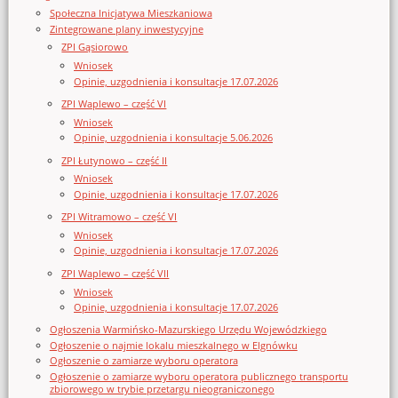
Społeczna Inicjatywa Mieszkaniowa
Zintegrowane plany inwestycyjne
ZPI Gąsiorowo
Wniosek
Opinie, uzgodnienia i konsultacje 17.07.2026
ZPI Waplewo – część VI
Wniosek
Opinie, uzgodnienia i konsultacje 5.06.2026
ZPI Łutynowo – część II
Wniosek
Opinie, uzgodnienia i konsultacje 17.07.2026
ZPI Witramowo – część VI
Wniosek
Opinie, uzgodnienia i konsultacje 17.07.2026
ZPI Waplewo – część VII
Wniosek
Opinie, uzgodnienia i konsultacje 17.07.2026
Ogłoszenia Warmińsko-Mazurskiego Urzędu Wojewódzkiego
Ogłoszenie o najmie lokalu mieszkalnego w Elgnówku
Ogłoszenie o zamiarze wyboru operatora
Ogłoszenie o zamiarze wyboru operatora publicznego transportu
zbiorowego w trybie przetargu nieograniczonego