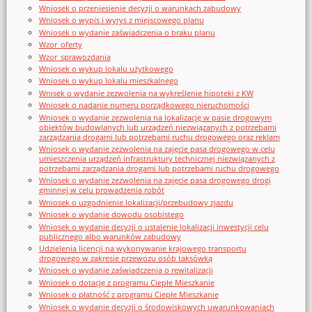
Wniosek o przeniesienie decyzji o warunkach zabudowy
Wniosek o wypis i wyrys z miejscowego planu
Wniosek o wydanie zaświadczenia o braku planu
Wzor_oferty
Wzor_sprawozdania
Wniosek o wykup lokalu użytkowego
Wniosek o wykup lokalu mieszkalnego
Wnisek o wydanie zezwolenia na wykreślenie hipoteki z KW
Wniosek o nadanie numeru porządkowego nieruchomości
Wniosek o wydanie zezwolenia na lokalizację w pasie drogowym
obiektów budowlanych lub urządzeń niezwiązanych z potrzebami
zarządzania drogami lub potrzebami ruchu drogowego oraz reklam
Wniosek o wydanie zezwolenia na zajęcie pasa drogowego w celu
umieszczenia urządzeń infrastruktury technicznej niezwiązanych z
potrzebami zarządzania drogami lub potrzebami ruchu drogowego
Wniosek o wydanie zezwolenia na zajęcie pasa drogowego drogi
gminnej w celu prowadzenia robót
Wniosek o uzgodnienie lokalizacji/przebudowy zjazdu
Wniosek o wydanie dowodu osobistego
Wniosek o wydanie decyzji o ustalenie lokalizacji inwestycji celu
publicznego albo warunków zabudowy
Udzielenia licencji na wykonywanie krajowego transportu
drogowego w zakresie przewozu osób taksówką
Wniosek o wydanie zaświadczenia o rewitalizacji
Wniosek o dotację z programu Ciepłe Mieszkanie
Wniosek o płatność z programu Ciepłe Mieszkanie
Wniosek o wydanie decyzji o środowiskowych uwarunkowaniach