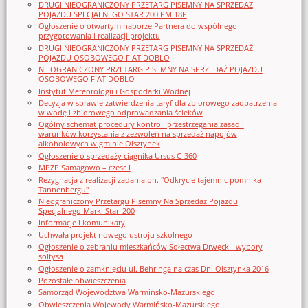
DRUGI NIEOGRANICZONY PRZETARG PISEMNY NA SPRZEDAŻ
POJAZDU SPECJALNEGO STAR 200 PM 18P
Ogłoszenie o otwartym naborze Partnera do wspólnego
przygotowania i realizacji projektu
DRUGI NIEOGRANICZONY PRZETARG PISEMNY NA SPRZEDAŻ
POJAZDU OSOBOWEGO FIAT DOBLO
NIEOGRANICZONY PRZETARG PISEMNY NA SPRZEDAŻ POJAZDU
OSOBOWEGO FIAT DOBLO
Instytut Meteorologii i Gospodarki Wodnej
Decyzja w sprawie zatwierdzenia taryf dla zbiorowego zaopatrzenia
w wodę i zbiorowego odprowadzania ścieków
Ogólny schemat procedury kontroli przestrzegania zasad i
warunków korzystania z zezwoleń na sprzedaż napojów
alkoholowych w gminie Olsztynek
Ogłoszenie o sprzedaży ciągnika Ursus C-360
MPZP Samagowo – czesc I
Rezygnacja z realizacji zadania pn. "Odkrycie tajemnic pomnika
Tannenbergu"
Nieograniczony Przetargu Pisemny Na Sprzedaż Pojazdu
Specjalnego Marki Star_200
Informacje i komunikaty
Uchwała projekt nowego ustroju szkolnego
Ogłoszenie o zebraniu mieszkańców Sołectwa Drwęck - wybory
sołtysa
Ogłoszenie o zamknięciu ul. Behringa na czas Dni Olsztynka 2016
Pozostałe obwieszczenia
Samorząd Województwa Warmińsko-Mazurskiego
Obwieszczenia Wojewody Warmińsko-Mazurskiego