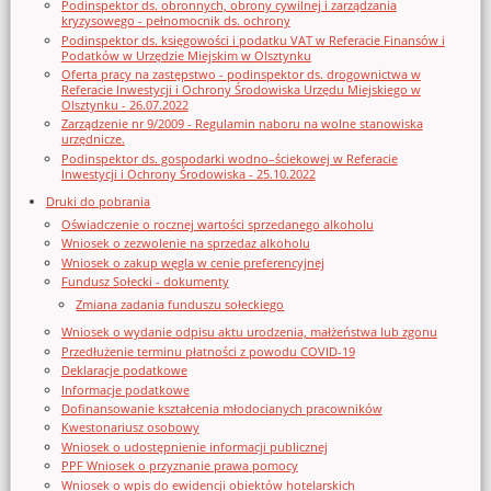
Podinspektor ds. obronnych, obrony cywilnej i zarządzania
kryzysowego - pełnomocnik ds. ochrony
Podinspektor ds. księgowości i podatku VAT w Referacie Finansów i
Podatków w Urzędzie Miejskim w Olsztynku
Oferta pracy na zastępstwo - podinspektor ds. drogownictwa w
Referacie Inwestycji i Ochrony Środowiska Urzędu Miejskiego w
Olsztynku - 26.07.2022
Zarządzenie nr 9/2009 - Regulamin naboru na wolne stanowiska
urzędnicze.
Podinspektor ds. gospodarki wodno–ściekowej w Referacie
Inwestycji i Ochrony Środowiska - 25.10.2022
Druki do pobrania
Oświadczenie o rocznej wartości sprzedanego alkoholu
Wniosek o zezwolenie na sprzedaz alkoholu
Wniosek o zakup węgla w cenie preferencyjnej
Fundusz Sołecki - dokumenty
Zmiana zadania funduszu sołeckiego
Wniosek o wydanie odpisu aktu urodzenia, małżeństwa lub zgonu
Przedłużenie terminu płatności z powodu COVID-19
Deklaracje podatkowe
Informacje podatkowe
Dofinansowanie kształcenia młodocianych pracowników
Kwestonariusz osobowy
Wniosek o udostępnienie informacji publicznej
PPF Wniosek o przyznanie prawa pomocy
Wniosek o wpis do ewidencji obiektów hotelarskich