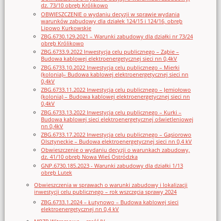
dz. 73/10 obręb Królikowo
OBWIESZCZENIE o wydaniu decyzji w sprawie wydania
warunków zabudowy dla działek 124/15 i 124/16, obręb
Lipowo Kurkowskie
ZBG.6730.129.2021 – Warunki zabudowy dla działki nr 73/24
obręb Królikowo
ZBG.6733.9.2022 Inwestycja celu publicznego – Ząbie –
Budowa kablowej elektroenergetycznej sieci nn 0,4kV
ZBG.6733.10.2022 Inwestycja celu publicznego – Mierki
(kolonia)– Budowa kablowej elektroenergetycznej sieci nn
0,4kV
ZBG.6733.11.2022 Inwestycja celu publicznego – Jemiołowo
(kolonia) – Budowa kablowej elektroenergetycznej sieci nn
0,4kV
ZBG.6733.13.2022 Inwestycja celu publicznego – Kurki –
Budowa kablowej sieci elektroenergetycznej oświetleniowej
nn 0,4kV
ZBG.6733.17.2022 Inwestycja celu publicznego – Gąsiorowo
Olsztyneckie – Budowa elektroenergetycznej sieci nn 0,4 kV
Obwieszczenie o wydaniu decyzji o warunkach zabudowy,
dz. 41/10 obręb Nowa Wieś Ostródzka
GNP.6730.185.2023 - Warunki zabudowy dla działki 1/13
obręb Lutek
Obwieszczenia w sprawach o warunki zabudowy i lokalizacji
inwestycji celu publicznego – rok wszczęcia sprawy 2024
ZBG.6733.1.2024 – Łutynowo – Budowa kablowej sieci
elektroenergetycznej nn 0,4 kV