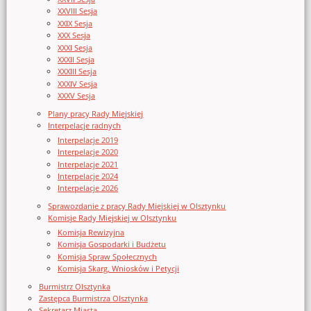
XXVIII Sesja
XXIX Sesja
XXX Sesja
XXXI Sesja
XXXII Sesja
XXXIII Sesja
XXXIV Sesja
XXXV Sesja
Plany pracy Rady Miejskiej
Interpelacje radnych
Interpelacje 2019
Interpelacje 2020
Interpelacje 2021
Interpelacje 2024
Interpelacje 2026
Sprawozdanie z pracy Rady Miejskiej w Olsztynku
Komisje Rady Miejskiej w Olsztynku
Komisja Rewizyjna
Komisja Gospodarki i Budżetu
Komisja Spraw Społecznych
Komisja Skarg, Wniosków i Petycji
Burmistrz Olsztynka
Zastępca Burmistrza Olsztynka
Sekretarz Miasta