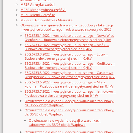
MPZP Ameryka-część II
MPZP Mrongowiusza-część VI
MPZP Mierki – część IV
MPZP ul. Grunwaldzka i Mazurska
Obwieszczenia w sprawach o warunki zabudowy i lokalizacji
inwestycji celu publicznego – rok wszczęcia sprawy do 2023
ZBG.6733.1.2022 Inwestycja celu publicznego – Nowa Wieś
Ostródzka – Budowa elektroenergetycznej sieci nn 0,4kV
ZBG.6733.2.2022 Inwestycja celu publicznego – Mańki –
Budowa elektroenergetycznej sieci nn 0,4kV
ZBG.6733.3.2022 Inwestycja celu publicznego – Lutek –
Budowa elektroenergetycznej sieci nn 0,4kV
ZBG.6733.4.2022 Inwestycja celu publicznego – Królikowo –
Budowa elektroenergetycznej sieci nn 0,4kV
ZBG.6733.5.2022 Inwestycja celu publicznego – Gąsiorowo
Olsztyneckie – Budowa elektroenergetycznej sieci nn 0,4kV
ZBG.6733.6.2022 Inwestycja celu publicznego – Mierki
kolonia – Przebudowa elektroenergetycznej sieci nn 0,4kV
ZBG.6733.7.2022 Inwestycja celu publicznego – Jemiołowo –
Przebudowa elektroenergetycznej sieci nn 0,4kV
Obwieszczenie o wydaniu decyzji o warunkach zabudowy,
dz. 36/27 obręb Waplewo
Obwieszczenie o wydaniu decyzji o warunkach zabudowy,
dz. 36/26 obręb Waplewo
Obwieszczenie o wydaniu decyzji o warunkach
zabudowy, dz. 36/26 obręb Waplewo
Obwieszczenie o wydaniu decyzji o warunkach zabudowy,