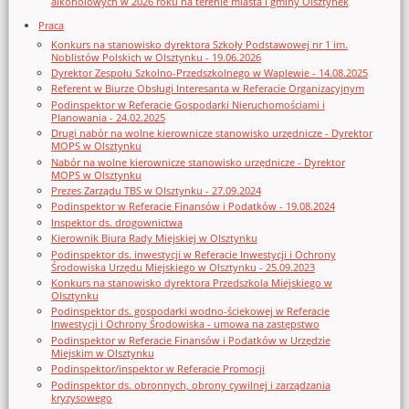
alkoholowych w 2026 roku na terenie miasta i gminy Olsztynek
Praca
Konkurs na stanowisko dyrektora Szkoły Podstawowej nr 1 im.
Noblistów Polskich w Olsztynku - 19.06.2026
Dyrektor Zespołu Szkolno-Przedszkolnego w Waplewie - 14.08.2025
Referent w Biurze Obsługi Interesanta w Referacie Organizacyjnym
Podinspektor w Referacie Gospodarki Nieruchomościami i
Planowania - 24.02.2025
Drugi nabór na wolne kierownicze stanowisko urzędnicze - Dyrektor
MOPS w Olsztynku
Nabór na wolne kierownicze stanowisko urzędnicze - Dyrektor
MOPS w Olsztynku
Prezes Zarządu TBS w Olsztynku - 27.09.2024
Podinspektor w Referacie Finansów i Podatków - 19.08.2024
Inspektor ds. drogownictwa
Kierownik Biura Rady Miejskiej w Olsztynku
Podinspektor ds. inwestycji w Referacie Inwestycji i Ochrony
Środowiska Urzędu Miejskiego w Olsztynku - 25.09.2023
Konkurs na stanowisko dyrektora Przedszkola Miejskiego w
Olsztynku
Podinspektor ds. gospodarki wodno-ściekowej w Referacie
Inwestycji i Ochrony Środowiska - umowa na zastępstwo
Podinspektor w Referacie Finansów i Podatków w Urzędzie
Miejskim w Olsztynku
Podinspektor/inspektor w Referacie Promocji
Podinspektor ds. obronnych, obrony cywilnej i zarządzania
kryzysowego