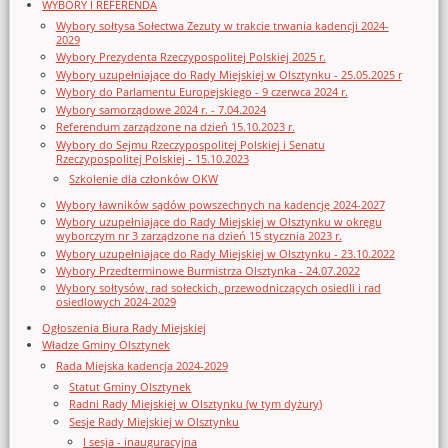
WYBORY I REFERENDA
Wybory sołtysa Sołectwa Zezuty w trakcie trwania kadencji 2024-
2029
Wybory Prezydenta Rzeczypospolitej Polskiej 2025 r.
Wybory uzupełniające do Rady Miejskiej w Olsztynku - 25.05.2025 r
Wybory do Parlamentu Europejskiego - 9 czerwca 2024 r.
Wybory samorządowe 2024 r. - 7.04.2024
Referendum zarządzone na dzień 15.10.2023 r.
Wybory do Sejmu Rzeczypospolitej Polskiej i Senatu
Rzeczypospolitej Polskiej - 15.10.2023
Szkolenie dla członków OKW
Wybory ławników sądów powszechnych na kadencję 2024-2027
Wybory uzupełniające do Rady Miejskiej w Olsztynku w okręgu
wyborczym nr 3 zarządzone na dzień 15 stycznia 2023 r.
Wybory uzupełniające do Rady Miejskiej w Olsztynku - 23.10.2022
Wybory Przedterminowe Burmistrza Olsztynka - 24.07.2022
Wybory sołtysów, rad sołeckich, przewodniczących osiedli i rad
osiedlowych 2024-2029
Ogłoszenia Biura Rady Miejskiej
Władze Gminy Olsztynek
Rada Miejska kadencja 2024-2029
Statut Gminy Olsztynek
Radni Rady Miejskiej w Olsztynku (w tym dyżury)
Sesje Rady Miejskiej w Olsztynku
I sesja - inauguracyjna