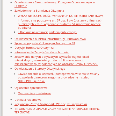
Obwieszczenia Samorządowego Kolegium Odwoławczego w
Olsztynie
Zawiadomienia Burmistrza Olsztynka
WYKAZ NIERUCHOMOŚCI WPISANYCH DO REJESTRU ZABYTKÓW.
Informacja na podstawie art. 37 ust. 1 pkt 2 ustawy o finansach
publicznych - m.in. wykonanie budżetu JST umorzenia pomoc
publiczna.
II Konkurs na realizację zadania publicznego
Obwieszczenia Ministra Infrastruktury i Budwonictwa
Sprzedaż pojazdu Volkswagen Transporter T4
Decyzje Burmistrza Olsztynka
Informacje dla Zarządców Nieruchomości
Zestawienie danych dotyczących czynszów najmu lokali
mieszkalnych, nienależących do publicznego zasobu
mieszkaniowego, w położonych na obszarze Gminy Olsztynek.
Obwieszczenia Starosty Olsztyńskiego
Zawiadomienie o wszczęciu postępowania w sprawie zmiany
pozwolenia zintegrowanego na prowadzenie instalacji
NUTRIPOL Sp. z o.o.
Ogłoszenia sprzedażowe
Ogłoszenia sprzedażowe
Uchwała reklamowa
Regionalny Zarząd Gospodarki Wodnej w Białymstoku
INFORMACJA O OPŁACIE ZA ZMNIEJSZENIE NATURALNEJ RETENCJI
TERENOWEJ