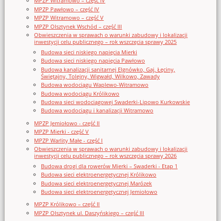
MPZP Witramowo – część IV
MPZP Pawłowo – część IV
MPZP Witramowo – część V
MPZP Olsztynek Wschód – część III
Obwieszczenia w sprawach o warunki zabudowy i lokalizacji
inwestycji celu publicznego – rok wszczęcia sprawy 2025
Budowa sieci niskiego napięcia Mierki
Budowa sieci niskiego napięcia Pawłowo
Budowa kanalizacji sanitarnej Elgnówko, Gaj, Łęciny,
Świętajny, Tolejny, Wigwałd, Wilkowo, Zawady
Budowa wodociągu Waplewo-Witramowo
Budowa wodociągu Królikowo
Budowa sieci wodociągowej Swaderki-Lipowo Kurkowskie
Budowa wodociągu i kanalizacji Witramowo
MPZP Jemiołowo - część II
MPZP Mierki - część V
MPZP Warlity Małe - część I
Obwieszczenia w sprawach o warunki zabudowy i lokalizacji
inwestycji celu publicznego – rok wszczęcia sprawy 2026
Budowa drogi dla rowerów Mierki – Swaderki - Etap 1
Budowa sieci elektroenergetycznej Królikowo
Budowa sieci elektroenergetycznej Marózek
Budowa sieci elektroenergetycznej Jemiołowo
MPZP Królikowo – część II
MPZP Olsztynek ul. Daszyńskiego – część III