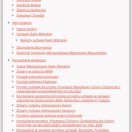
Skarbnik Miasta
Zastępca Skarbnika
Sołectwa i Osiedla
Akty prawne
Statut Gminy
Uchwały Rady Miejskiej
Rejestry uchwał Rady Miejskiej
Zarządzenia Burmistrza
Dziennik Urzędowy Województwa Warmińsko-Mazurskiego
Konsultacje społeczne
Statut Młodzieżowej Rady Miejskiej
Zmiany w statucie MRM
Podział sołectwa Łutynowo
Podział sołectwa Pawłowo
Projekt uchwały Rocznego Programu Współpracy Gminy Olsztynek z
organizacjami pozarządowymi na rok 2022
Konsultacje społeczne dotyczące projektu uchwały w sprawie
utworzenia Olsztyneckiej Rady Seniorów i nadania jej Statutu
Zmiany rodzaju miejscowości Kąpity
Zmiany rodzaju miejscowości Spoguny
Projekty statutów sołectw gminy Olsztynek
Konsultacje projektu „Programu Ochrony Środowiska dla Gminy
Olsztynek na lata 2023-2026 z perspektywą do roku 2030
Konsultacje w sprawie projektu uchwały Rocznego Programu