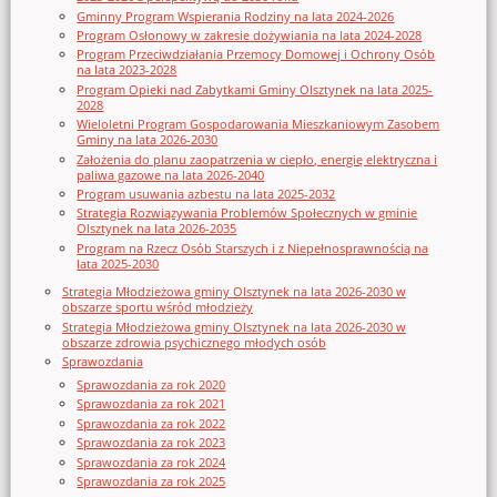
Gminny Program Wspierania Rodziny na lata 2024-2026
Program Osłonowy w zakresie dożywiania na lata 2024-2028
Program Przeciwdziałania Przemocy Domowej i Ochrony Osób
na lata 2023-2028
Program Opieki nad Zabytkami Gminy Olsztynek na lata 2025-
2028
Wieloletni Program Gospodarowania Mieszkaniowym Zasobem
Gminy na lata 2026-2030
Założenia do planu zaopatrzenia w ciepło, energię elektryczna i
paliwa gazowe na lata 2026-2040
Program usuwania azbestu na lata 2025-2032
Strategia Rozwiązywania Problemów Społecznych w gminie
Olsztynek na lata 2026-2035
Program na Rzecz Osób Starszych i z Niepełnosprawnością na
lata 2025-2030
Strategia Młodzieżowa gminy Olsztynek na lata 2026-2030 w
obszarze sportu wśród młodzieży
Strategia Młodzieżowa gminy Olsztynek na lata 2026-2030 w
obszarze zdrowia psychicznego młodych osób
Sprawozdania
Sprawozdania za rok 2020
Sprawozdania za rok 2021
Sprawozdania za rok 2022
Sprawozdania za rok 2023
Sprawozdania za rok 2024
Sprawozdania za rok 2025