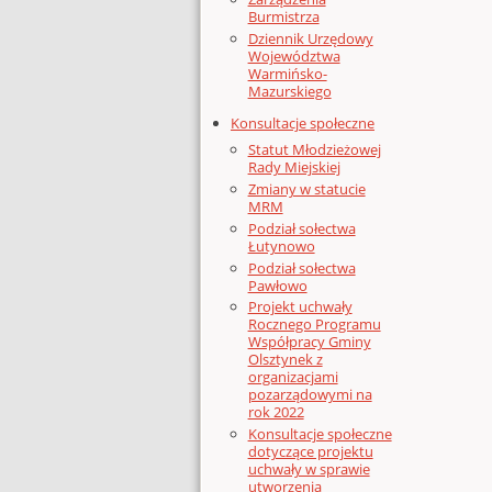
Burmistrza
Dziennik Urzędowy
Województwa
Warmińsko-
Mazurskiego
Konsultacje społeczne
Statut Młodzieżowej
Rady Miejskiej
Zmiany w statucie
MRM
Podział sołectwa
Łutynowo
Podział sołectwa
Pawłowo
Projekt uchwały
Rocznego Programu
Współpracy Gminy
Olsztynek z
organizacjami
pozarządowymi na
rok 2022
Konsultacje społeczne
dotyczące projektu
uchwały w sprawie
utworzenia