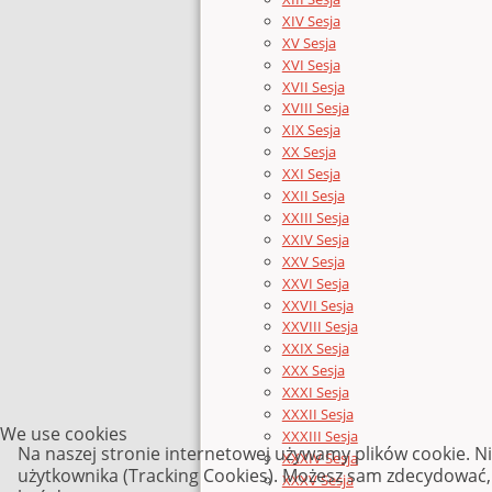
XIV Sesja
XV Sesja
XVI Sesja
XVII Sesja
XVIII Sesja
XIX Sesja
XX Sesja
XXI Sesja
XXII Sesja
XXIII Sesja
XXIV Sesja
XXV Sesja
XXVI Sesja
XXVII Sesja
XXVIII Sesja
XXIX Sesja
XXX Sesja
XXXI Sesja
XXXII Sesja
We use cookies
XXXIII Sesja
Na naszej stronie internetowej używamy plików cookie. N
XXXIV Sesja
użytkownika (Tracking Cookies). Możesz sam zdecydować, c
XXXV Sesja