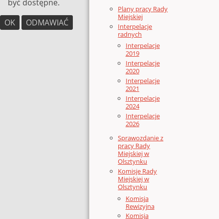
być dostępne.
Plany pracy Rady
Miejskiej
OK
ODMAWIAĆ
Interpelacje
radnych
Interpelacje
2019
Interpelacje
2020
Interpelacje
2021
Interpelacje
2024
Interpelacje
2026
Sprawozdanie z
pracy Rady
Miejskiej w
Olsztynku
Komisje Rady
Miejskiej w
Olsztynku
Komisja
Rewizyjna
Komisja