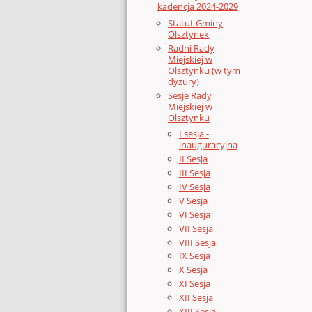
kadencja 2024-2029
Statut Gminy
Olsztynek
Radni Rady
Miejskiej w
Olsztynku (w tym
dyżury)
Sesje Rady
Miejskiej w
Olsztynku
I sesja -
inauguracyjna
II Sesja
III Sesja
IV Sesja
V Sesja
VI Sesja
VII Sesja
VIII Sesja
IX Sesja
X Sesja
XI Sesja
XII Sesja
XIII Sesja