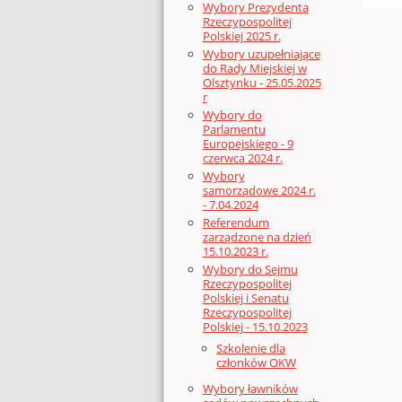
Wybory Prezydenta
Rzeczypospolitej
Polskiej 2025 r.
Wybory uzupełniające
do Rady Miejskiej w
Olsztynku - 25.05.2025
r
Wybory do
Parlamentu
Europejskiego - 9
czerwca 2024 r.
Wybory
samorządowe 2024 r.
- 7.04.2024
Referendum
zarządzone na dzień
15.10.2023 r.
Wybory do Sejmu
Rzeczypospolitej
Polskiej i Senatu
Rzeczypospolitej
Polskiej - 15.10.2023
Szkolenie dla
członków OKW
Wybory ławników