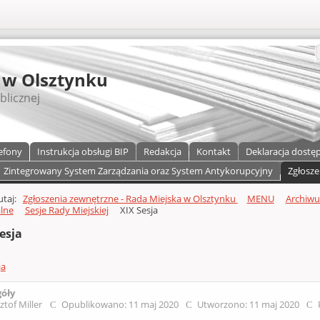
S
 w Olsztynku
blicznej
efony
Instrukcja obsługi BIP
Redakcja
Kontakt
Deklaracja dostę
Zintegrowany System Zarządzania oraz System Antykorupcyjny
Zgłosze
a)
zawartości
tutaj:
Zgłoszenia zewnętrzne - Rada Miejska w Olsztynku
MENU
Archiw
lne
Sesje Rady Miejskiej
XIX Sesja
esja
ja
góły
ztof Miller
Opublikowano: 11 maj 2020
Utworzono: 11 maj 2020