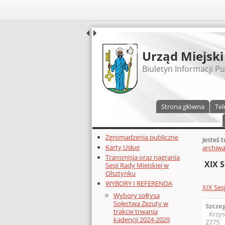
UDOSTĘPNIJ
Urząd Miejski
Biuletyn Informacji Pu
Menu główne
Strona główna
Tel
Dodatkowe zasoby (lewa kolumn
Zgromadzenia publiczne
Głównej 
Jesteś 
Karty Usług
archiwa
Transmisja oraz nagrania
XIX S
Sesji Rady Miejskiej w
Olsztynku
WYBORY I REFERENDA
XIX Ses
Wybory sołtysa
Sołectwa Zezuty w
Szcze
trakcie trwania
Krzys
kadencji 2024-2029
2775