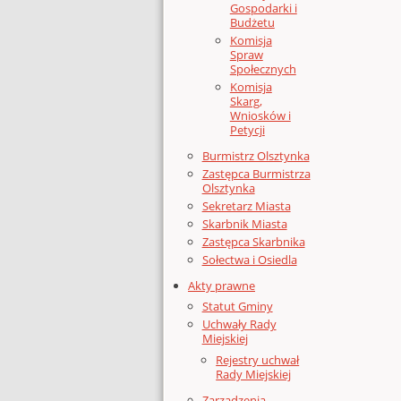
Gospodarki i
Budżetu
Komisja
Spraw
Społecznych
Komisja
Skarg,
Wniosków i
Petycji
Burmistrz Olsztynka
Zastępca Burmistrza
Olsztynka
Sekretarz Miasta
Skarbnik Miasta
Zastępca Skarbnika
Sołectwa i Osiedla
Akty prawne
Statut Gminy
Uchwały Rady
Miejskiej
Rejestry uchwał
Rady Miejskiej
Zarządzenia