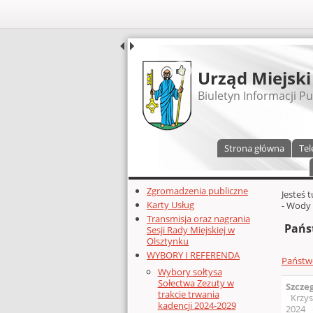
UDOSTĘPNIJ
Urząd Miejski
Biuletyn Informacji Pu
Menu główne
Strona główna
Tel
Dodatkowe zasoby (lewa kolumn
Zgromadzenia publiczne
Głównej 
Jesteś 
Karty Usług
- Wody 
Transmisja oraz nagrania
Pańs
Sesji Rady Miejskiej w
Olsztynku
WYBORY I REFERENDA
Państw
Wybory sołtysa
Sołectwa Zezuty w
Szcze
trakcie trwania
Krzys
kadencji 2024-2029
2024