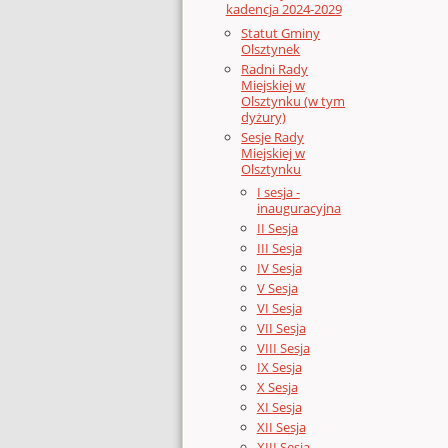
kadencja 2024-2029
Statut Gminy
Olsztynek
Radni Rady
Miejskiej w
Olsztynku (w tym
dyżury)
Sesje Rady
Miejskiej w
Olsztynku
I sesja -
inauguracyjna
II Sesja
III Sesja
IV Sesja
V Sesja
VI Sesja
VII Sesja
VIII Sesja
IX Sesja
X Sesja
XI Sesja
XII Sesja
XIII Sesja