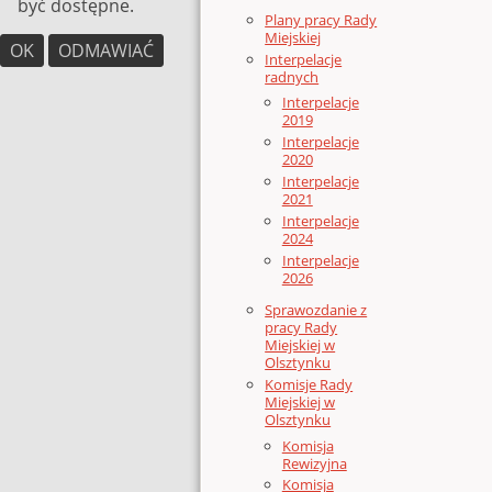
być dostępne.
Plany pracy Rady
Miejskiej
OK
ODMAWIAĆ
Interpelacje
radnych
Interpelacje
2019
Interpelacje
2020
Interpelacje
2021
Interpelacje
2024
Interpelacje
2026
Sprawozdanie z
pracy Rady
Miejskiej w
Olsztynku
Komisje Rady
Miejskiej w
Olsztynku
Komisja
Rewizyjna
Komisja