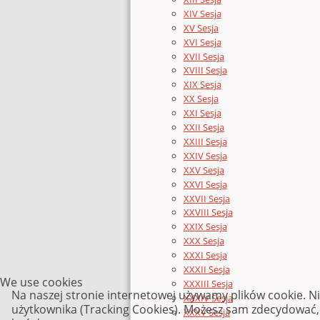
XIV Sesja
XV Sesja
XVI Sesja
XVII Sesja
XVIII Sesja
XIX Sesja
XX Sesja
XXI Sesja
XXII Sesja
XXIII Sesja
XXIV Sesja
XXV Sesja
XXVI Sesja
XXVII Sesja
XXVIII Sesja
XXIX Sesja
XXX Sesja
XXXI Sesja
XXXII Sesja
We use cookies
XXXIII Sesja
Na naszej stronie internetowej używamy plików cookie. N
XXXIV Sesja
użytkownika (Tracking Cookies). Możesz sam zdecydować, c
XXXV Sesja