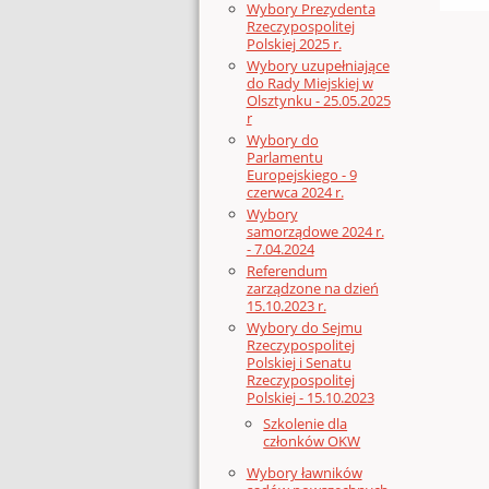
Wybory Prezydenta
Rzeczypospolitej
Polskiej 2025 r.
Wybory uzupełniające
do Rady Miejskiej w
Olsztynku - 25.05.2025
r
Wybory do
Parlamentu
Europejskiego - 9
czerwca 2024 r.
Wybory
samorządowe 2024 r.
- 7.04.2024
Referendum
zarządzone na dzień
15.10.2023 r.
Wybory do Sejmu
Rzeczypospolitej
Polskiej i Senatu
Rzeczypospolitej
Polskiej - 15.10.2023
Szkolenie dla
członków OKW
Wybory ławników