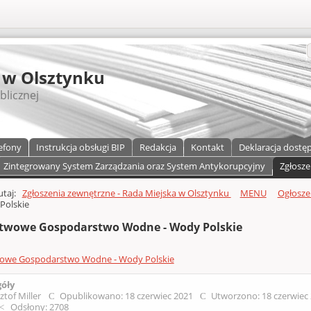
S
 w Olsztynku
blicznej
efony
Instrukcja obsługi BIP
Redakcja
Kontakt
Deklaracja dostę
Zintegrowany System Zarządzania oraz System Antykorupcyjny
Zgłosze
a)
zawartości
tutaj:
Zgłoszenia zewnętrzne - Rada Miejska w Olsztynku
MENU
Ogłosze
Polskie
twowe Gospodarstwo Wodne - Wody Polskie
owe Gospodarstwo Wodne - Wody Polskie
góły
ztof Miller
Opublikowano: 18 czerwiec 2021
Utworzono: 18 czerwiec
Odsłony: 2708