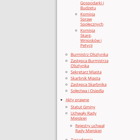
Gospodarki i
Budżetu
Komisja
Spraw
Społecznych
Komisja
Skarg,
Wniosków i
Petycji
Burmistrz Olsztynka
Zastępca Burmistrza
Olsztynka
Sekretarz Miasta
Skarbnik Miasta
Zastępca Skarbnika
Sołectwa i Osiedla
Akty prawne
Statut Gminy
Uchwały Rady
Miejskiej
Rejestry uchwał
Rady Miejskiej
Zarządzenia