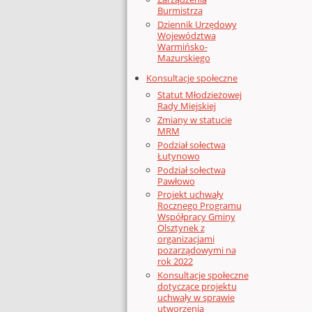
Burmistrza
Dziennik Urzędowy
Województwa
Warmińsko-
Mazurskiego
Konsultacje społeczne
Statut Młodzieżowej
Rady Miejskiej
Zmiany w statucie
MRM
Podział sołectwa
Łutynowo
Podział sołectwa
Pawłowo
Projekt uchwały
Rocznego Programu
Współpracy Gminy
Olsztynek z
organizacjami
pozarządowymi na
rok 2022
Konsultacje społeczne
dotyczące projektu
uchwały w sprawie
utworzenia