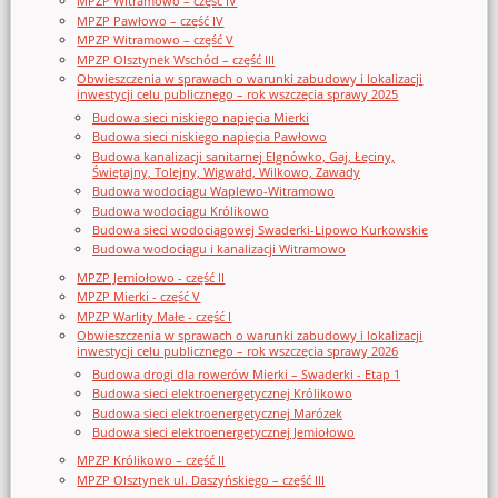
MPZP Witramowo – część IV
MPZP Pawłowo – część IV
MPZP Witramowo – część V
MPZP Olsztynek Wschód – część III
Obwieszczenia w sprawach o warunki zabudowy i lokalizacji
inwestycji celu publicznego – rok wszczęcia sprawy 2025
Budowa sieci niskiego napięcia Mierki
Budowa sieci niskiego napięcia Pawłowo
Budowa kanalizacji sanitarnej Elgnówko, Gaj, Łęciny,
Świętajny, Tolejny, Wigwałd, Wilkowo, Zawady
Budowa wodociągu Waplewo-Witramowo
Budowa wodociągu Królikowo
Budowa sieci wodociągowej Swaderki-Lipowo Kurkowskie
Budowa wodociągu i kanalizacji Witramowo
MPZP Jemiołowo - część II
MPZP Mierki - część V
MPZP Warlity Małe - część I
Obwieszczenia w sprawach o warunki zabudowy i lokalizacji
inwestycji celu publicznego – rok wszczęcia sprawy 2026
Budowa drogi dla rowerów Mierki – Swaderki - Etap 1
Budowa sieci elektroenergetycznej Królikowo
Budowa sieci elektroenergetycznej Marózek
Budowa sieci elektroenergetycznej Jemiołowo
MPZP Królikowo – część II
MPZP Olsztynek ul. Daszyńskiego – część III