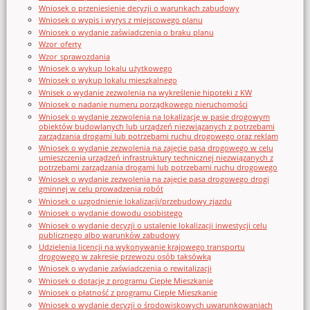
Wniosek o przeniesienie decyzji o warunkach zabudowy
Wniosek o wypis i wyrys z miejscowego planu
Wniosek o wydanie zaświadczenia o braku planu
Wzor_oferty
Wzor_sprawozdania
Wniosek o wykup lokalu użytkowego
Wniosek o wykup lokalu mieszkalnego
Wnisek o wydanie zezwolenia na wykreślenie hipoteki z KW
Wniosek o nadanie numeru porządkowego nieruchomości
Wniosek o wydanie zezwolenia na lokalizację w pasie drogowym
obiektów budowlanych lub urządzeń niezwiązanych z potrzebami
zarządzania drogami lub potrzebami ruchu drogowego oraz reklam
Wniosek o wydanie zezwolenia na zajęcie pasa drogowego w celu
umieszczenia urządzeń infrastruktury technicznej niezwiązanych z
potrzebami zarządzania drogami lub potrzebami ruchu drogowego
Wniosek o wydanie zezwolenia na zajęcie pasa drogowego drogi
gminnej w celu prowadzenia robót
Wniosek o uzgodnienie lokalizacji/przebudowy zjazdu
Wniosek o wydanie dowodu osobistego
Wniosek o wydanie decyzji o ustalenie lokalizacji inwestycji celu
publicznego albo warunków zabudowy
Udzielenia licencji na wykonywanie krajowego transportu
drogowego w zakresie przewozu osób taksówką
Wniosek o wydanie zaświadczenia o rewitalizacji
Wniosek o dotację z programu Ciepłe Mieszkanie
Wniosek o płatność z programu Ciepłe Mieszkanie
Wniosek o wydanie decyzji o środowiskowych uwarunkowaniach