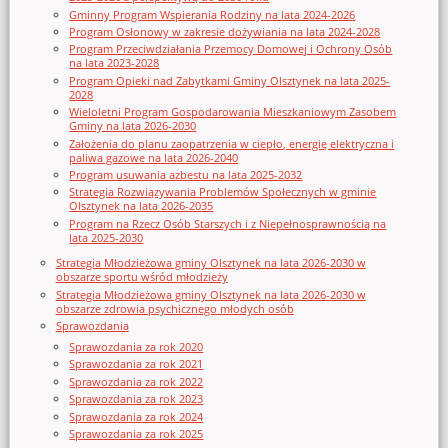
Gminny Program Wspierania Rodziny na lata 2024-2026
Program Osłonowy w zakresie dożywiania na lata 2024-2028
Program Przeciwdziałania Przemocy Domowej i Ochrony Osób
na lata 2023-2028
Program Opieki nad Zabytkami Gminy Olsztynek na lata 2025-
2028
Wieloletni Program Gospodarowania Mieszkaniowym Zasobem
Gminy na lata 2026-2030
Założenia do planu zaopatrzenia w ciepło, energię elektryczna i
paliwa gazowe na lata 2026-2040
Program usuwania azbestu na lata 2025-2032
Strategia Rozwiązywania Problemów Społecznych w gminie
Olsztynek na lata 2026-2035
Program na Rzecz Osób Starszych i z Niepełnosprawnością na
lata 2025-2030
Strategia Młodzieżowa gminy Olsztynek na lata 2026-2030 w
obszarze sportu wśród młodzieży
Strategia Młodzieżowa gminy Olsztynek na lata 2026-2030 w
obszarze zdrowia psychicznego młodych osób
Sprawozdania
Sprawozdania za rok 2020
Sprawozdania za rok 2021
Sprawozdania za rok 2022
Sprawozdania za rok 2023
Sprawozdania za rok 2024
Sprawozdania za rok 2025