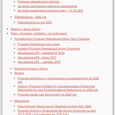
Pierwsze oświadczenie radnego
Na dzień zaprzestania pełnienia obowiązków
Na dzień rozwiązania stosunku pracy - 27.10.2025
Oświadczenia - 2026 rok
Oświadczenia za rok 2025
Raport o stanie Gminy
Plany, programy, strategie i ich wykonanie
Ponadlokalny Program Rewitalizacji Miast Sieci Cittaslow
Program rewitalizacji sieci miast
Lokalny Program Rewitalizacji gminy Olsztynek
Aktualizacja LPR – październik 2016
Aktualizacja LPR – lipiec 2017
Aktualizacja LPR – czerwiec 2018
Strategia Rozwoju Gminy
Roczne
Program współpracy z organizacjami pozarządowymi na 2026
rok
Gminny Program Profilaktyki i Rozwiązywania Problemów
Alkoholowych oraz Przeciwdziałania Narkomanii na 2026 rok
Program opieki nad zwierzętami na 2026 rok
Wieloletnie
Plan Odnowy Miejscowości Waplewo na lata 2021-2028
Program Ochrony Środowiska dla Gminy Olsztynek na lata
2023-2026 z perspektywą do 2030 roku