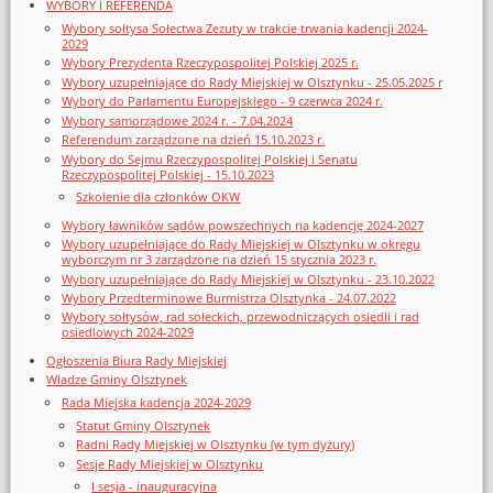
WYBORY I REFERENDA
Wybory sołtysa Sołectwa Zezuty w trakcie trwania kadencji 2024-
2029
Wybory Prezydenta Rzeczypospolitej Polskiej 2025 r.
Wybory uzupełniające do Rady Miejskiej w Olsztynku - 25.05.2025 r
Wybory do Parlamentu Europejskiego - 9 czerwca 2024 r.
Wybory samorządowe 2024 r. - 7.04.2024
Referendum zarządzone na dzień 15.10.2023 r.
Wybory do Sejmu Rzeczypospolitej Polskiej i Senatu
Rzeczypospolitej Polskiej - 15.10.2023
Szkolenie dla członków OKW
Wybory ławników sądów powszechnych na kadencję 2024-2027
Wybory uzupełniające do Rady Miejskiej w Olsztynku w okręgu
wyborczym nr 3 zarządzone na dzień 15 stycznia 2023 r.
Wybory uzupełniające do Rady Miejskiej w Olsztynku - 23.10.2022
Wybory Przedterminowe Burmistrza Olsztynka - 24.07.2022
Wybory sołtysów, rad sołeckich, przewodniczących osiedli i rad
osiedlowych 2024-2029
Ogłoszenia Biura Rady Miejskiej
Władze Gminy Olsztynek
Rada Miejska kadencja 2024-2029
Statut Gminy Olsztynek
Radni Rady Miejskiej w Olsztynku (w tym dyżury)
Sesje Rady Miejskiej w Olsztynku
I sesja - inauguracyjna