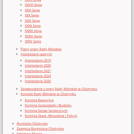
XXVIII Sesja
XXIX Sesja
XXX Sesja
XXXI Sesja
XXXII Sesja
XXXIII Sesja
XXXIV Sesja
XXXV Sesja
Plany pracy Rady Miejskiej
Interpelacje radnych
Interpelacje 2019
Interpelacje 2020
Interpelacje 2021
Interpelacje 2024
Interpelacje 2026
Sprawozdanie z pracy Rady Miejskiej w Olsztynku
Komisje Rady Miejskiej w Olsztynku
Komisja Rewizyjna
Komisja Gospodarki i Budżetu
Komisja Spraw Społecznych
Komisja Skarg, Wniosków i Petycji
Burmistrz Olsztynka
Zastępca Burmistrza Olsztynka
Sekretarz Miasta