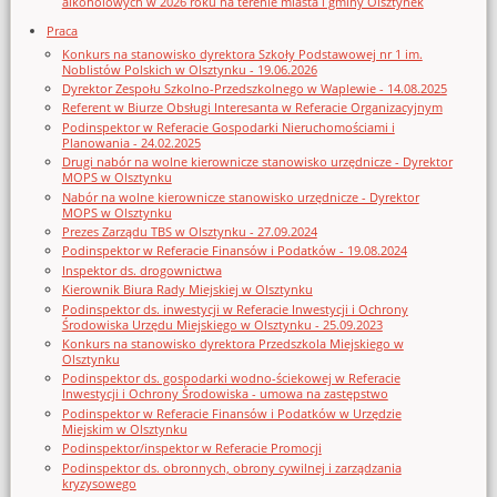
alkoholowych w 2026 roku na terenie miasta i gminy Olsztynek
Praca
Konkurs na stanowisko dyrektora Szkoły Podstawowej nr 1 im.
Noblistów Polskich w Olsztynku - 19.06.2026
Dyrektor Zespołu Szkolno-Przedszkolnego w Waplewie - 14.08.2025
Referent w Biurze Obsługi Interesanta w Referacie Organizacyjnym
Podinspektor w Referacie Gospodarki Nieruchomościami i
Planowania - 24.02.2025
Drugi nabór na wolne kierownicze stanowisko urzędnicze - Dyrektor
MOPS w Olsztynku
Nabór na wolne kierownicze stanowisko urzędnicze - Dyrektor
MOPS w Olsztynku
Prezes Zarządu TBS w Olsztynku - 27.09.2024
Podinspektor w Referacie Finansów i Podatków - 19.08.2024
Inspektor ds. drogownictwa
Kierownik Biura Rady Miejskiej w Olsztynku
Podinspektor ds. inwestycji w Referacie Inwestycji i Ochrony
Środowiska Urzędu Miejskiego w Olsztynku - 25.09.2023
Konkurs na stanowisko dyrektora Przedszkola Miejskiego w
Olsztynku
Podinspektor ds. gospodarki wodno-ściekowej w Referacie
Inwestycji i Ochrony Środowiska - umowa na zastępstwo
Podinspektor w Referacie Finansów i Podatków w Urzędzie
Miejskim w Olsztynku
Podinspektor/inspektor w Referacie Promocji
Podinspektor ds. obronnych, obrony cywilnej i zarządzania
kryzysowego