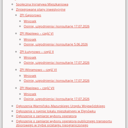
Społeczna Inicjatywa Mieszkaniowa
Zintegrowane plany inwestycyjne
ZPI Gąsiorowo
Wniosek
Opinie, uzgodnienia i konsultacje 17.07.2026
ZPI Waplewo – część VI
Wniosek
Opinie, uzgodnienia i konsultacje 5.06.2026
ZPI Łutynowo – część II
Wniosek
Opinie, uzgodnienia i konsultacje 17.07.2026
ZPI Witramowo – część VI
Wniosek
Opinie, uzgodnienia i konsultacje 17.07.2026
ZPI Waplewo – część VII
Wniosek
Opinie, uzgodnienia i konsultacje 17.07.2026
Ogłoszenia Warmińsko-Mazurskiego Urzędu Wojewódzkiego
Ogłoszenie o najmie lokalu mieszkalnego w Elgnówku
Ogłoszenie o zamiarze wyboru operatora
Ogłoszenie o zamiarze wyboru operatora publicznego transportu
zbiorowego w trybie przetargu nieograniczonego