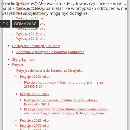
(Tracking Cookies). Możesz sam zdecydować, czy chcesz zezwolić
Wykazy z 2025 roku
na pliki cookie. Należy pamiętać, że w przypadku odrzucenia, nie
Wykazy z 2024 roku
wszystkie funkcje strony mogą być dostępne.
Wykazy z 2023 roku
Wykazy z 2022 roku
OK
ODMAWIAĆ
Wykazy z 2021 roku
Wykazy z 2020 roku
Wykazy z 2019 roku
Wykazy z 2018 roku
Dostęp do informacji publicznej
Ponowne wykorzystanie informacji publicznej
Skargi i wnioski
Petycje
Petycje skierowane do Burmistrza Olsztynka
Petycje z 2020 roku
Petycja dot. poprawy infrastruktury drogi gminnej nr
281409_5.0014
Petycje z 2021 roku
Petycja dot. konkursu: Rodzinne Miejsce Zabaw -
Podwórko NIVEA
Petycja dotycząca poprawy stanu i oznakowania dwóch
odcinków dróg gminnych biegących do granicy gminy
Petycje z 2022 roku
Petycje z 2023 roku