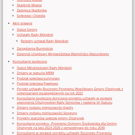
Skarbnik Miasta
Zastępca Skarbnika
Sołectwa i Osiedla
Akty prawne
Statut Gminy
Uchwały Rady Miejskiej
Rejestry uchwał Rady Miejskiej
Zarządzenia Burmistrza
Dziennik Urzędowy Województwa Warmińsko-Mazurskiego
Konsultacje społeczne
Statut Młodzieżowej Rady Miejskiej
Zmiany w statucie MRM
Podział sołectwa Łutynowo
Podział sołectwa Pawłowo
Projekt uchwały Rocznego Programu Współpracy Gminy Olsztynek z
organizacjami pozarządowymi na rok 2022
Konsultacje społeczne dotyczące projektu uchwały w sprawie
utworzenia Olsztyneckiej Rady Seniorów i nadania jej Statutu
Zmiany rodzaju miejscowości Kąpity
Zmiany rodzaju miejscowości Spoguny
Projekty statutów sołectw gminy Olsztynek
Konsultacje projektu „Programu Ochrony Środowiska dla Gminy
Olsztynek na lata 2023-2026 z perspektywą do roku 2030
Konsultacje w sprawie projektu uchwały Rocznego Programu