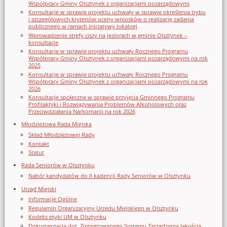
Współpracy Gminy Olsztynek z organizacjami pozarządowymi
Konsultacje w sprawie projektu uchwały w sprawie określenia trybu
i szczegółowych kryteriów oceny wniosków o realizację zadania
publicznego w ramach inicjatywy lokalnej
Wprowadzenie strefy ciszy na jeziorach w gminie Olsztynek –
konsultacje
Konsultacje w sprawie projektu uchwały Rocznego Programu
Współpracy Gminy Olsztynek z organizacjami pozarządowymi na rok
2025
Konsultacje w sprawie projektu uchwały Rocznego Programu
Współpracy Gminy Olsztynek z organizacjami pozarządowymi na rok
2026
Konsultacje społeczne w sprawie przyjęcia Gminnego Programu
Profilaktyki i Rozwiązywania Problemów Alkoholowych oraz
Przeciwdziałania Narkomanii na rok 2026
Młodzieżowa Rada Miejska
Skład Młodzieżowej Rady
Kontakt
Statut
Rada Seniorów w Olsztynku
Nabór kandydatów do II kadencji Rady Seniorów w Olsztynku
Urząd Miejski
Informacje Ogólne
Regulamin Organizacyjny Urzedu Miejskiego w Olsztynku
Kodeks etyki UM w Olsztynku
Dokumentacja dot. Zintegrowanego Systemu Zarządzania Jakością