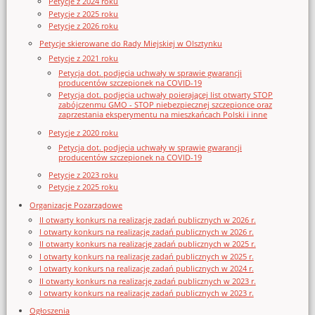
Petycje z 2024 roku
Petycje z 2025 roku
Petycje z 2026 roku
Petycje skierowane do Rady Miejskiej w Olsztynku
Petycje z 2021 roku
Petycja dot. podjęcia uchwały w sprawie gwarancji
producentów szczepionek na COVID-19
Petycja dot. podjęcia uchwały poierającej list otwarty STOP
zabójczenmu GMO - STOP niebezpiecznej szczepionce oraz
zaprzestania eksperymentu na mieszkańcach Polski i inne
Petycje z 2020 roku
Petycja dot. podjęcia uchwały w sprawie gwarancji
producentów szczepionek na COVID-19
Petycje z 2023 roku
Petycje z 2025 roku
Organizacje Pozarządowe
II otwarty konkurs na realizację zadań publicznych w 2026 r.
I otwarty konkurs na realizację zadań publicznych w 2026 r.
II otwarty konkurs na realizację zadań publicznych w 2025 r.
I otwarty konkurs na realizację zadań publicznych w 2025 r.
I otwarty konkurs na realizację zadań publicznych w 2024 r.
II otwarty konkurs na realizację zadań publicznych w 2023 r.
I otwarty konkurs na realizację zadań publicznych w 2023 r.
Ogłoszenia