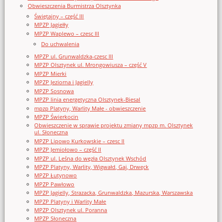
Obwieszczenia Burmistrza Olsztynka
Świętajny – część III
MPZP Jagiełły
MPZP Waplewo – czesc III
Do uchwalenia
MPZP ul. Grunwaldzka-czesc III
MPZP Olsztynek ul. Mrongowiusza – część V
MPZP Mierki
MPZP Jeziorna i Jagielly
MPZP Sosnowa
MPZP linia energetyczna Olsztynek-Biesal
mpzp Platyny, Warlity Małe - obwieszczenie
MPZP Świerkocin
Obwieszczenie w sprawie projektu zmiany mpzp m. Olsztynek
ul. Słoneczna
MPZP Lipowo Kurkowskie – czesc II
MPZP Jemiołowo – część II
MPZP ul. Leśna do węzła Olsztynek Wschód
MPZP Platyny, Warlity, Wigwałd, Gaj, Drwęck
MPZP Łutynowo
MPZP Pawłowo
MPZP Jagielly, Strazacka, Grunwaldzka, Mazurska, Warszawska
MPZP Platyny i Warlity Małe
MPZP Olsztynek ul. Poranna
MPZP Słoneczna