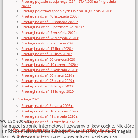
Przetarg pojazdu specjalnego OSP - STAR 200 na 14 grudnia
2020 r
Przetarg pojazdów specjalnych OSP na 04 grudnia 2020 r
Przetarg na dzień 10 listopada 2020 r
Przetarg na dzień 9 listopada 2020 r
Przetargi na dzień 9 października 2020 r
Przetargi na dzień 7 września 2020 r
Przetargi na dzień 28 sierpnia 2020 r
Przetargi na dzień 7 sierpnia 2020
Przetargi na dzień 17 lipca 2020 r
Przetarg na dzień 10 lipca 2020 r
Przetarg na dzień 26 czerwca 2020 r
Przetargi na dzień 19 czerwca 2020 r
Przetargi na dzień 3 kwietnia 2020 r
Przetarg na dzień 30 marca 2020 r
Przetarg na dzień 23 marca 2020 r
Przetarg na dzień 28 lutego 2020 r
Przetargi na dzień 21 lutego 2020 r
Przetargi 2026
Przetarg na dzień 6 marca 2026 r.
Przetargi na dzień 10 sierpnia 2026 r.
Przetarg na dzień 11 sierpnia 2026 r.
We use cookies
Przetarg na dzień 11 września 2026 r.
Na naszej stronie internetowej używamy plików cookie. Niektóre
Wykazy nieruchomości przeznaczonych do sprzedaży i dzierżawy
z nich są niezbędne dla funkcjonowania strony, inne pomagają
nam w ulepszaniu tej strony i doświadczeń użytkownika
Wykazy z 2026 roku