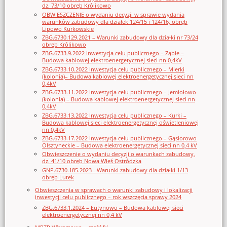
dz. 73/10 obręb Królikowo
OBWIESZCZENIE o wydaniu decyzji w sprawie wydania
warunków zabudowy dla działek 124/15 i 124/16, obręb
Lipowo Kurkowskie
ZBG.6730.129.2021 – Warunki zabudowy dla działki nr 73/24
obręb Królikowo
ZBG.6733.9.2022 Inwestycja celu publicznego – Ząbie –
Budowa kablowej elektroenergetycznej sieci nn 0,4kV
ZBG.6733.10.2022 Inwestycja celu publicznego – Mierki
(kolonia)– Budowa kablowej elektroenergetycznej sieci nn
0,4kV
ZBG.6733.11.2022 Inwestycja celu publicznego – Jemiołowo
(kolonia) – Budowa kablowej elektroenergetycznej sieci nn
0,4kV
ZBG.6733.13.2022 Inwestycja celu publicznego – Kurki –
Budowa kablowej sieci elektroenergetycznej oświetleniowej
nn 0,4kV
ZBG.6733.17.2022 Inwestycja celu publicznego – Gąsiorowo
Olsztyneckie – Budowa elektroenergetycznej sieci nn 0,4 kV
Obwieszczenie o wydaniu decyzji o warunkach zabudowy,
dz. 41/10 obręb Nowa Wieś Ostródzka
GNP.6730.185.2023 - Warunki zabudowy dla działki 1/13
obręb Lutek
Obwieszczenia w sprawach o warunki zabudowy i lokalizacji
inwestycji celu publicznego – rok wszczęcia sprawy 2024
ZBG.6733.1.2024 – Łutynowo – Budowa kablowej sieci
elektroenergetycznej nn 0,4 kV