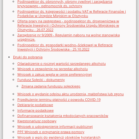
Podinspektor ds. obronnych, obrony cywilnej i zarządzania
kryzysowego - pełnomocnik ds. ochrony
Podinspektor ds. księgowości i podatku VAT w Referacie Finansów i
Podatków w Urzędzie Miejskim w Olsztynku
Oferta pracy na zastępstwo - podinspektor ds. drogownictwa w
Referacie Inwestycji i Ochrony Środowiska Urzędu Miejskiego w
Olsztynku - 26.07.2022
Zarządzenie nr 9/2009 - Regulamin naboru na wolne stanowiska
urzędnicze.
Podinspektor ds. gospodarki wodno–ściekowej w Referacie
Inwestycji i Ochrony Środowiska - 25.10.2022
Druki do pobrania
Oświadczenie o rocznej wartości sprzedanego alkoholu
Wniosek o zezwolenie na sprzedaz alkoholu
Wniosek o zakup węgla w cenie preferencyjnej
Fundusz Sołecki - dokumenty
Zmiana zadania funduszu sołeckiego
Wniosek o wydanie odpisu aktu urodzenia, małżeństwa lub zgonu
Przedłużenie terminu płatności z powodu COVID-19
Deklaracje podatkowe
Informacje podatkowe
Dofinansowanie kształcenia młodocianych pracowników
Kwestonariusz osobowy
Wniosek o udostępnienie informacji publicznej
PPF Wniosek o przyznanie prawa pomocy
Wniosek o wpis do ewidencji obiektów hotelarskich