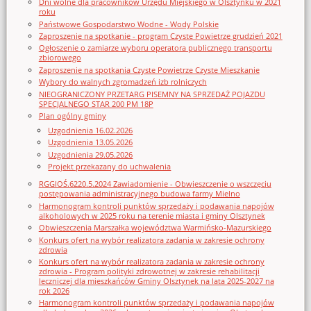
Dni wolne dla pracowników Urzędu Miejskiego w Olsztynku w 2021
roku
Państwowe Gospodarstwo Wodne - Wody Polskie
Zaproszenie na spotkanie - program Czyste Powietrze grudzień 2021
Ogłoszenie o zamiarze wyboru operatora publicznego transportu
zbiorowego
Zaproszenie na spotkania Czyste Powietrze Czyste Mieszkanie
Wybory do walnych zgromadzeń izb rolniczych
NIEOGRANICZONY PRZETARG PISEMNY NA SPRZEDAŻ POJAZDU
SPECJALNEGO STAR 200 PM 18P
Plan ogólny gminy
Uzgodnienia 16.02.2026
Uzgodnienia 13.05.2026
Uzgodnienia 29.05.2026
Projekt przekazany do uchwalenia
RGGIOŚ.6220.5.2024 Zawiadomienie - Obwieszczenie o wszczęciu
postępowania administracyjnego budowa farmy Mielno
Harmonogram kontroli punktów sprzedaży i podawania napojów
alkoholowych w 2025 roku na terenie miasta i gminy Olsztynek
Obwieszczenia Marszałka województwa Warmińsko-Mazurskiego
Konkurs ofert na wybór realizatora zadania w zakresie ochrony
zdrowia
Konkurs ofert na wybór realizatora zadania w zakresie ochrony
zdrowia - Program polityki zdrowotnej w zakresie rehabilitacji
leczniczej dla mieszkańców Gminy Olsztynek na lata 2025-2027 na
rok 2026
Harmonogram kontroli punktów sprzedaży i podawania napojów