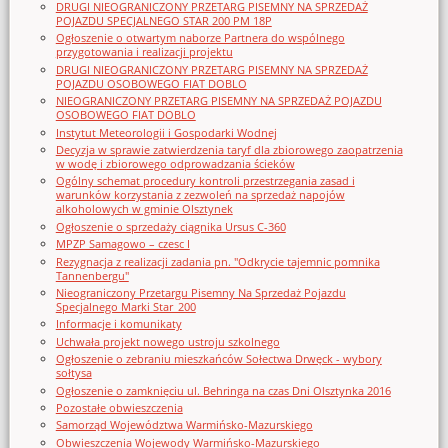
DRUGI NIEOGRANICZONY PRZETARG PISEMNY NA SPRZEDAŻ
POJAZDU SPECJALNEGO STAR 200 PM 18P
Ogłoszenie o otwartym naborze Partnera do wspólnego
przygotowania i realizacji projektu
DRUGI NIEOGRANICZONY PRZETARG PISEMNY NA SPRZEDAŻ
POJAZDU OSOBOWEGO FIAT DOBLO
NIEOGRANICZONY PRZETARG PISEMNY NA SPRZEDAŻ POJAZDU
OSOBOWEGO FIAT DOBLO
Instytut Meteorologii i Gospodarki Wodnej
Decyzja w sprawie zatwierdzenia taryf dla zbiorowego zaopatrzenia
w wodę i zbiorowego odprowadzania ścieków
Ogólny schemat procedury kontroli przestrzegania zasad i
warunków korzystania z zezwoleń na sprzedaż napojów
alkoholowych w gminie Olsztynek
Ogłoszenie o sprzedaży ciągnika Ursus C-360
MPZP Samagowo – czesc I
Rezygnacja z realizacji zadania pn. "Odkrycie tajemnic pomnika
Tannenbergu"
Nieograniczony Przetargu Pisemny Na Sprzedaż Pojazdu
Specjalnego Marki Star_200
Informacje i komunikaty
Uchwała projekt nowego ustroju szkolnego
Ogłoszenie o zebraniu mieszkańców Sołectwa Drwęck - wybory
sołtysa
Ogłoszenie o zamknięciu ul. Behringa na czas Dni Olsztynka 2016
Pozostałe obwieszczenia
Samorząd Województwa Warmińsko-Mazurskiego
Obwieszczenia Wojewody Warmińsko-Mazurskiego