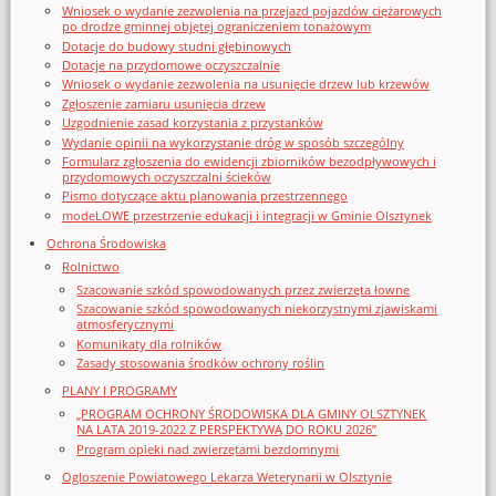
Wniosek o wydanie zezwolenia na przejazd pojazdów ciężarowych
po drodze gminnej objętej ograniczeniem tonażowym
Dotacje do budowy studni głębinowych
Dotacje na przydomowe oczyszczalnie
Wniosek o wydanie zezwolenia na usunięcie drzew lub krzewów
Zgłoszenie zamiaru usunięcia drzew
Uzgodnienie zasad korzystania z przystanków
Wydanie opinii na wykorzystanie dróg w sposób szczególny
Formularz zgłoszenia do ewidencji zbiorników bezodpływowych i
przydomowych oczyszczalni ścieków
Pismo dotyczące aktu planowania przestrzennego
modeLOWE przestrzenie edukacji i integracji w Gminie Olsztynek
Ochrona Środowiska
Rolnictwo
Szacowanie szkód spowodowanych przez zwierzęta łowne
Szacowanie szkód spowodowanych niekorzystnymi zjawiskami
atmosferycznymi
Komunikaty dla rolników
Zasady stosowania środków ochrony roślin
PLANY I PROGRAMY
„PROGRAM OCHRONY ŚRODOWISKA DLA GMINY OLSZTYNEK
NA LATA 2019-2022 Z PERSPEKTYWĄ DO ROKU 2026”
Program opieki nad zwierzętami bezdomnymi
Ogloszenie Powiatowego Lekarza Weterynarii w Olsztynie