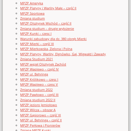
MPZP Ameryka
MPZP Platyny i Warlity Małe – część II
MPZP Sportowa
Zmiana studium
MPZP Olsztynek Wschód – część II
Zmiana studium – drugie wyłożenie
MPZP Kunki – czesc I
Warunki zabudowy dla dz. 380 obręb Mierki
MPZP Mierki – część III
MPZP Mierkowska, Zielona i Polna
MPZP Platyny, Warlity, Elgnówko, Gaj, Wigwałd i Zawady
Zmiana Studium 2021
MPZP węzeł Olsztynek Zachód
MPZP Waplewo – część IV
MPZP ul. Behringa
MPZP Królikowo – czesc I
MPZP Waplewo – czesc V
Zmiana studium 2022
MPZP Pawłowo – część III
Zmiana studium 2022 II
MPZP jezioro Jemiołowo
MPZP Wilcza – obszar A
MPZP Gąsiorowo – część III
MPZP ul. Behringa – część II
MPZP Perłowa i Pionierów
Zmiana MPZP Kunki