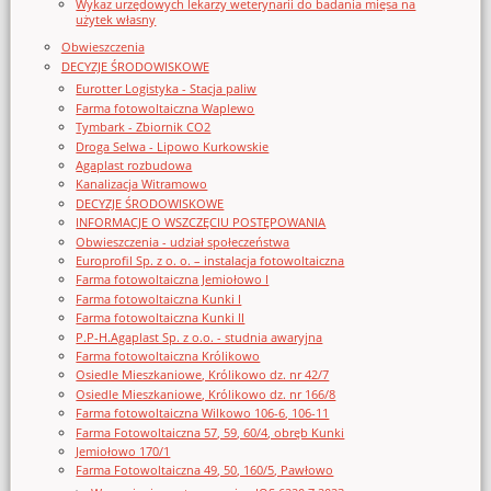
Wykaz urzędowych lekarzy weterynarii do badania mięsa na
użytek własny
Obwieszczenia
DECYZJE ŚRODOWISKOWE
Eurotter Logistyka - Stacja paliw
Farma fotowoltaiczna Waplewo
Tymbark - Zbiornik CO2
Droga Selwa - Lipowo Kurkowskie
Agaplast rozbudowa
Kanalizacja Witramowo
DECYZJE ŚRODOWISKOWE
INFORMACJE O WSZCZĘCIU POSTĘPOWANIA
Obwieszczenia - udział społeczeństwa
Europrofil Sp. z o. o. – instalacja fotowoltaiczna
Farma fotowoltaiczna Jemiołowo I
Farma fotowoltaiczna Kunki I
Farma fotowoltaiczna Kunki II
P.P-H.Agaplast Sp. z o.o. - studnia awaryjna
Farma fotowoltaiczna Królikowo
Osiedle Mieszkaniowe, Królikowo dz. nr 42/7
Osiedle Mieszkaniowe, Królikowo dz. nr 166/8
Farma fotowoltaiczna Wilkowo 106-6, 106-11
Farma Fotowoltaiczna 57, 59, 60/4, obręb Kunki
Jemiołowo 170/1
Farma Fotowoltaiczna 49, 50, 160/5, Pawłowo