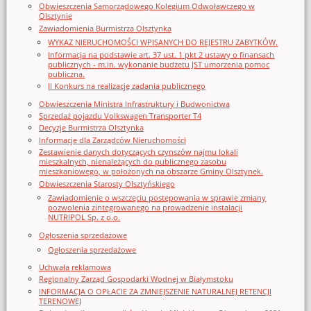
Obwieszczenia Samorządowego Kolegium Odwoławczego w
Olsztynie
Zawiadomienia Burmistrza Olsztynka
WYKAZ NIERUCHOMOŚCI WPISANYCH DO REJESTRU ZABYTKÓW.
Informacja na podstawie art. 37 ust. 1 pkt 2 ustawy o finansach
publicznych - m.in. wykonanie budżetu JST umorzenia pomoc
publiczna.
II Konkurs na realizację zadania publicznego
Obwieszczenia Ministra Infrastruktury i Budwonictwa
Sprzedaż pojazdu Volkswagen Transporter T4
Decyzje Burmistrza Olsztynka
Informacje dla Zarządców Nieruchomości
Zestawienie danych dotyczących czynszów najmu lokali
mieszkalnych, nienależących do publicznego zasobu
mieszkaniowego, w położonych na obszarze Gminy Olsztynek.
Obwieszczenia Starosty Olsztyńskiego
Zawiadomienie o wszczęciu postępowania w sprawie zmiany
pozwolenia zintegrowanego na prowadzenie instalacji
NUTRIPOL Sp. z o.o.
Ogłoszenia sprzedażowe
Ogłoszenia sprzedażowe
Uchwała reklamowa
Regionalny Zarząd Gospodarki Wodnej w Białymstoku
INFORMACJA O OPŁACIE ZA ZMNIEJSZENIE NATURALNEJ RETENCJI
TERENOWEJ