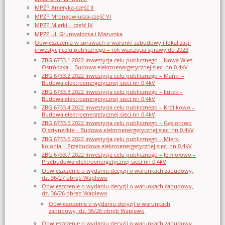
MPZP Ameryka-część II
MPZP Mrongowiusza-część VI
MPZP Mierki – część IV
MPZP ul. Grunwaldzka i Mazurska
Obwieszczenia w sprawach o warunki zabudowy i lokalizacji
inwestycji celu publicznego – rok wszczęcia sprawy do 2023
ZBG.6733.1.2022 Inwestycja celu publicznego – Nowa Wieś
Ostródzka – Budowa elektroenergetycznej sieci nn 0,4kV
ZBG.6733.2.2022 Inwestycja celu publicznego – Mańki –
Budowa elektroenergetycznej sieci nn 0,4kV
ZBG.6733.3.2022 Inwestycja celu publicznego – Lutek –
Budowa elektroenergetycznej sieci nn 0,4kV
ZBG.6733.4.2022 Inwestycja celu publicznego – Królikowo –
Budowa elektroenergetycznej sieci nn 0,4kV
ZBG.6733.5.2022 Inwestycja celu publicznego – Gąsiorowo
Olsztyneckie – Budowa elektroenergetycznej sieci nn 0,4kV
ZBG.6733.6.2022 Inwestycja celu publicznego – Mierki
kolonia – Przebudowa elektroenergetycznej sieci nn 0,4kV
ZBG.6733.7.2022 Inwestycja celu publicznego – Jemiołowo –
Przebudowa elektroenergetycznej sieci nn 0,4kV
Obwieszczenie o wydaniu decyzji o warunkach zabudowy,
dz. 36/27 obręb Waplewo
Obwieszczenie o wydaniu decyzji o warunkach zabudowy,
dz. 36/26 obręb Waplewo
Obwieszczenie o wydaniu decyzji o warunkach
zabudowy, dz. 36/26 obręb Waplewo
Obwieszczenie o wydaniu decyzji o warunkach zabudowy,