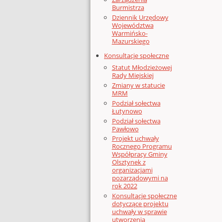
Burmistrza
Dziennik Urzędowy
Województwa
Warmińsko-
Mazurskiego
Konsultacje społeczne
Statut Młodzieżowej
Rady Miejskiej
Zmiany w statucie
MRM
Podział sołectwa
Łutynowo
Podział sołectwa
Pawłowo
Projekt uchwały
Rocznego Programu
Współpracy Gminy
Olsztynek z
organizacjami
pozarządowymi na
rok 2022
Konsultacje społeczne
dotyczące projektu
uchwały w sprawie
utworzenia