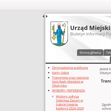
UDOSTĘPNIJ
Urząd Miejski
Biuletyn Informacji Pu
Menu główne
Strona główna
Tel
Dodatkowe zasoby (lewa kolumn
Zgromadzenia publiczne
Głównej 
Jesteś 
Karty Usług
Olszty
Transmisja oraz nagrania
Tran
Sesji Rady Miejskiej w
Olsztynku
WYBORY I REFERENDA
Wybory sołtysa
Sołectwa Zezuty w
trakcie trwania
Zgodni
kadencji 2024-2029
ochro