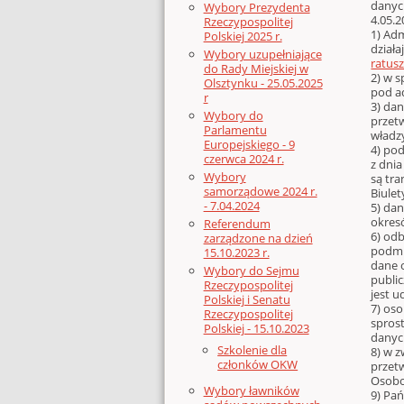
danych
Wybory Prezydenta
4.05.2
Rzeczypospolitej
1) Ad
Polskiej 2025 r.
działa
Wybory uzupełniające
ratus
do Rady Miejskiej w
2) w 
Olsztynku - 25.05.2025
pod a
r
3) da
Wybory do
przet
Parlamentu
władz
Europejskiego - 9
4) pod
czerwca 2024 r.
z dnia
Wybory
są tr
samorządowe 2024 r.
Biulet
- 7.04.2024
5) da
okres
Referendum
6) od
zarządzone na dzień
podmi
15.10.2023 r.
dane o
Wybory do Sejmu
public
Rzeczypospolitej
jest u
Polskiej i Senatu
7) os
Rzeczypospolitej
spros
Polskiej - 15.10.2023
danyc
Szkolenie dla
8) w 
członków OKW
przet
Osobo
Wybory ławników
9) Pa