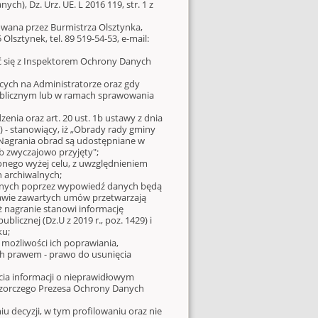
h), Dz. Urz. UE. L 2016 119, str. 1 z
wana przez Burmistrza Olsztynka,
lsztynek, tel. 89 519-54-53, e-mail:
 się z Inspektorem Ochrony Danych
cych na Administratorze oraz gdy
publicznym lub w ramach sprawowania
dzenia oraz art. 20 ust. 1b ustawy z dnia
.) - stanowiący, iż „Obrady rady gminy
 Nagrania obrad są udostępniane w
ób zwyczajowo przyjęty";
onego wyżej celu, z uwzględnieniem
 archiwalnych;
zanych poprzez wypowiedź danych będą
awie zawartych umów przetwarzają
ż nagranie stanowi informację
blicznej (Dz.U z 2019 r., poz. 1429) i
ku;
 możliwości ich poprawiania,
ch prawem - prawo do usunięcia
ia informacji o nieprawidłowym
dzorczego Prezesa Ochrony Danych
decyzji, w tym profilowaniu oraz nie