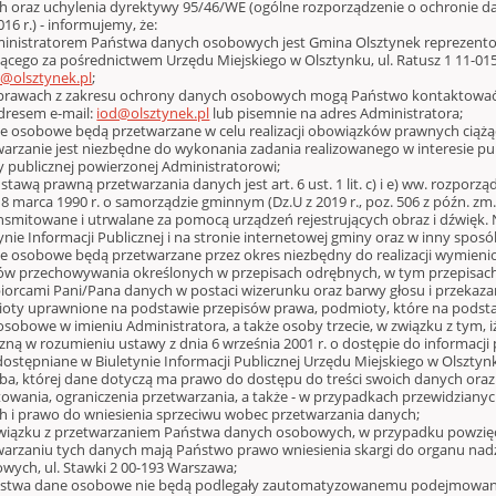
 oraz uchylenia dyrektywy 95/46/WE (ogólne rozporządzenie o ochronie danyc
016 r.) - informujemy, że:
ministratorem Państwa danych osobowych jest Gmina Olsztynek reprezento
jącego za pośrednictwem Urzędu Miejskiego w Olsztynku, ul. Ratusz 1 11-015 O
z@olsztynek.pl
;
sprawach z zakresu ochrony danych osobowych mogą Państwo kontaktować
dresem e-mail:
iod@olsztynek.pl
lub pisemnie na adres Administratora;
ne osobowe będą przetwarzane w celu realizacji obowiązków prawnych ciążą
warzanie jest niezbędne do wykonania zadania realizowanego w interesie 
y publicznej powierzonej Administratorowi;
stawą prawną przetwarzania danych jest art. 6 ust. 1 lit. c) i e) ww. rozporzą
 8 marca 1990 r. o samorządzie gminnym (Dz.U z 2019 r., poz. 506 z późn. zm
ansmitowane i utrwalane za pomocą urządzeń rejestrujących obraz i dźwięk.
ynie Informacji Publicznej i na stronie internetowej gminy oraz w inny spos
ne osobowe będą przetwarzane przez okres niezbędny do realizacji wymieni
ów przechowywania określonych w przepisach odrębnych, w tym przepisach
biorcami Pani/Pana danych w postaci wizerunku oraz barwy głosu i przeka
oty uprawnione na podstawie przepisów prawa, podmioty, które na podst
sobowe w imieniu Administratora, a także osoby trzecie, w związku z tym, i
zną w rozumieniu ustawy z dnia 6 września 2001 r. o dostępie do informacji pu
dostępniane w Biuletynie Informacji Publicznej Urzędu Miejskiego w Olsztyn
oba, której dane dotyczą ma prawo do dostępu do treści swoich danych oraz
towania, ograniczenia przetwarzania, a także - w przypadkach przewidziany
h i prawo do wniesienia sprzeciwu wobec przetwarzania danych;
związku z przetwarzaniem Państwa danych osobowych, w przypadku powzięc
warzaniu tych danych mają Państwo prawo wniesienia skargi do organu na
wych, ul. Stawki 2 00-193 Warszawa;
ństwa dane osobowe nie będą podlegały zautomatyzowanemu podejmowaniu 