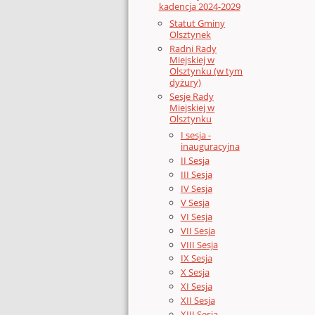
kadencja 2024-2029
Statut Gminy
Olsztynek
Radni Rady
Miejskiej w
Olsztynku (w tym
dyżury)
Sesje Rady
Miejskiej w
Olsztynku
I sesja -
inauguracyjna
II Sesja
III Sesja
IV Sesja
V Sesja
VI Sesja
VII Sesja
VIII Sesja
IX Sesja
X Sesja
XI Sesja
XII Sesja
XIII Sesja