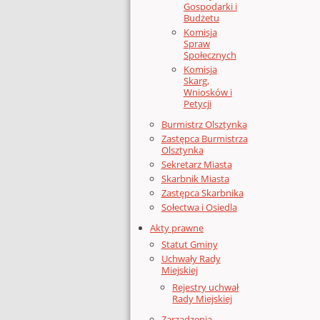
Gospodarki i
Budżetu
Komisja
Spraw
Społecznych
Komisja
Skarg,
Wniosków i
Petycji
Burmistrz Olsztynka
Zastępca Burmistrza
Olsztynka
Sekretarz Miasta
Skarbnik Miasta
Zastępca Skarbnika
Sołectwa i Osiedla
Akty prawne
Statut Gminy
Uchwały Rady
Miejskiej
Rejestry uchwał
Rady Miejskiej
Zarządzenia