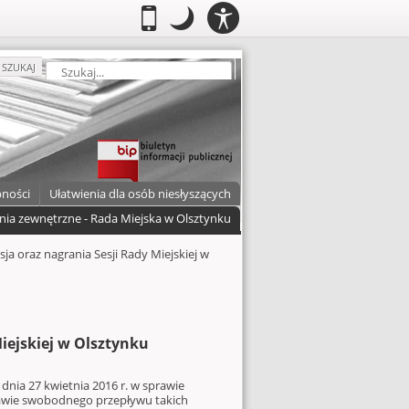
PANEL
.
Przełącz do wersji mobilnej
.
Tryb nocny: Ten tryb ustawia niski
.
Mobilny
Tryb
DOSTĘPNOŚCI
nocny
zukaj
SZUKAJ
pności
Ułatwienia dla osób niesłyszących
nia zewnętrzne - Rada Miejska w Olsztynku
ja oraz nagrania Sesji Rady Miejskiej w
ejskiej w Olsztynku
dnia 27 kwietnia 2016 r. w sprawie
awie swobodnego przepływu takich