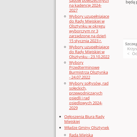
sądów powszechnych
będą 
na kadencję 2024-
2027
Wybory uzupełniające
do Rady Miejskiej w
Olsztynku w okręgu
wyborczym nr 3
zarządzone na dzień
15 stycznia 2023 r.
Szcze
Wybory uzupełniające
Krzys
do Rady Miejskiej w
Od
Olsztynku - 23.10.2022
Wybory
Przedterminowe
Burmistrza Olsztynka
- 24.07.2022
Wybory sołtysów, rad
sołeckich,
przewodniczących
osiedli i rad
osiedlowych 2024-
2029
Ogłoszenia Biura Rady
Miejskiej
Władze Gminy Olsztynek
Rada Miejska