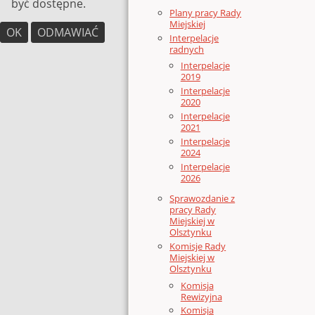
być dostępne.
Plany pracy Rady
Miejskiej
OK
ODMAWIAĆ
Interpelacje
radnych
Interpelacje
2019
Interpelacje
2020
Interpelacje
2021
Interpelacje
2024
Interpelacje
2026
Sprawozdanie z
pracy Rady
Miejskiej w
Olsztynku
Komisje Rady
Miejskiej w
Olsztynku
Komisja
Rewizyjna
Komisja