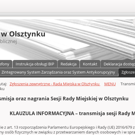
S
 w Olsztynku
blicznej
efony
Instrukcja obsługi BIP
Redakcja
Kontakt
Deklaracja dostę
Zintegrowany System Zarządzania oraz System Antykorupcyjny
Zgłosze
a)
zawartości
tutaj:
Zgłoszenia zewnętrzne - Rada Miejska w Olsztynku
MENU
Transmis
nku
smisja oraz nagrania Sesji Rady Miejskiej w Olsztynku
KLAUZULA INFORMACYJNA – transmisja sesji Rady Mi
e z art. 13 rozporządzenia Parlamentu Europejskiego i Rady (UE) 2016/679 z 
ny osób fizycznych w związku z przetwarzaniem danych osobowych i w spr