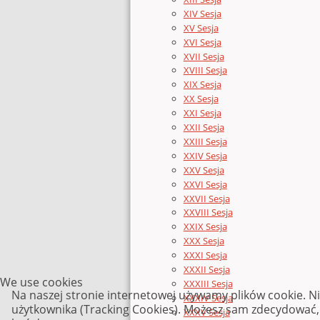
XIV Sesja
XV Sesja
XVI Sesja
XVII Sesja
XVIII Sesja
XIX Sesja
XX Sesja
XXI Sesja
XXII Sesja
XXIII Sesja
XXIV Sesja
XXV Sesja
XXVI Sesja
XXVII Sesja
XXVIII Sesja
XXIX Sesja
XXX Sesja
XXXI Sesja
XXXII Sesja
We use cookies
XXXIII Sesja
Na naszej stronie internetowej używamy plików cookie. N
XXXIV Sesja
użytkownika (Tracking Cookies). Możesz sam zdecydować, c
XXXV Sesja