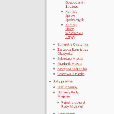
Gospodarki i
Budżetu
Komisja
Spraw
Społecznych
Komisja
Skarg,
Wniosków i
Petycji
Burmistrz Olsztynka
Zastępca Burmistrza
Olsztynka
Sekretarz Miasta
Skarbnik Miasta
Zastępca Skarbnika
Sołectwa i Osiedla
Akty prawne
Statut Gminy
Uchwały Rady
Miejskiej
Rejestry uchwał
Rady Miejskiej
Zarządzenia