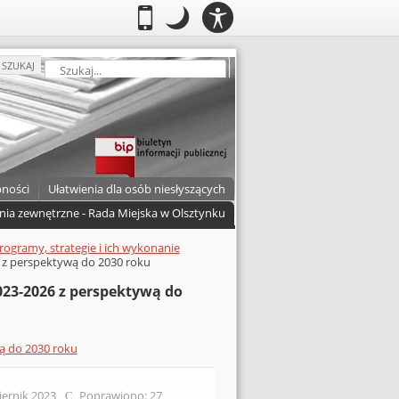
PANEL
.
Przełącz do wersji mobilnej
.
Tryb nocny: Ten tryb ustawia niski
.
Mobilny
Tryb
DOSTĘPNOŚCI
nocny
zukaj
SZUKAJ
pności
Ułatwienia dla osób niesłyszących
nia zewnętrzne - Rada Miejska w Olsztynku
rogramy, strategie i ich wykonanie
 z perspektywą do 2030 roku
23-2026 z perspektywą do
ą do 2030 roku
iernik 2023
Poprawiono: 27