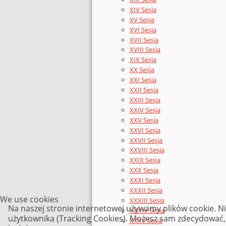
XIV Sesja
XV Sesja
XVI Sesja
XVII Sesja
XVIII Sesja
XIX Sesja
XX Sesja
XXI Sesja
XXII Sesja
XXIII Sesja
XXIV Sesja
XXV Sesja
XXVI Sesja
XXVII Sesja
XXVIII Sesja
XXIX Sesja
XXX Sesja
XXXI Sesja
XXXII Sesja
We use cookies
XXXIII Sesja
Na naszej stronie internetowej używamy plików cookie. N
XXXIV Sesja
użytkownika (Tracking Cookies). Możesz sam zdecydować, c
XXXV Sesja