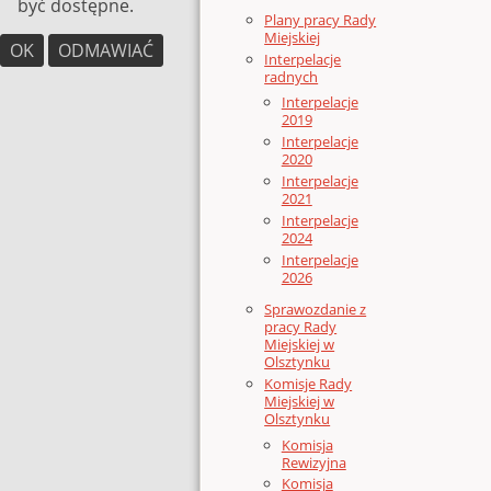
być dostępne.
Plany pracy Rady
Miejskiej
OK
ODMAWIAĆ
Interpelacje
radnych
Interpelacje
2019
Interpelacje
2020
Interpelacje
2021
Interpelacje
2024
Interpelacje
2026
Sprawozdanie z
pracy Rady
Miejskiej w
Olsztynku
Komisje Rady
Miejskiej w
Olsztynku
Komisja
Rewizyjna
Komisja