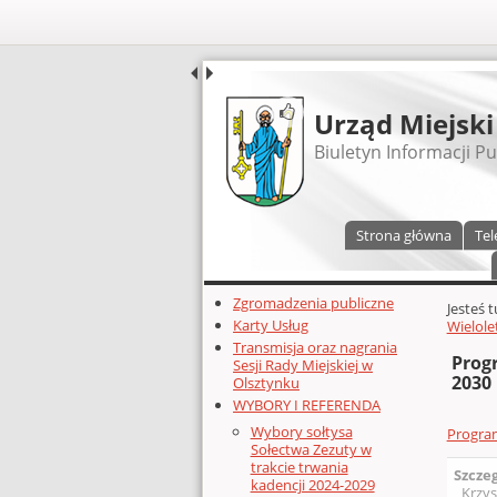
UDOSTĘPNIJ
Urząd Miejski
Biuletyn Informacji Pu
Menu główne
Strona główna
Tel
Dodatkowe zasoby (lewa kolumn
Zgromadzenia publiczne
Głównej 
Jesteś 
Karty Usług
Wielole
Transmisja oraz nagrania
Prog
Sesji Rady Miejskiej w
2030
Olsztynku
WYBORY I REFERENDA
Wybory sołtysa
Program
Sołectwa Zezuty w
trakcie trwania
Szcze
kadencji 2024-2029
Krzys