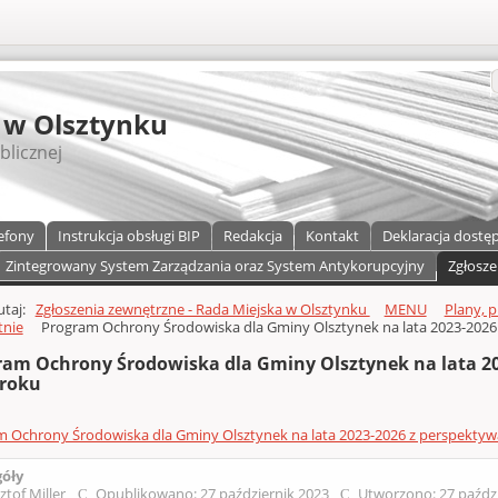
S
 w Olsztynku
blicznej
efony
Instrukcja obsługi BIP
Redakcja
Kontakt
Deklaracja dostę
Zintegrowany System Zarządzania oraz System Antykorupcyjny
Zgłosze
a)
zawartości
tutaj:
Zgłoszenia zewnętrzne - Rada Miejska w Olsztynku
MENU
Plany, p
tnie
Program Ochrony Środowiska dla Gminy Olsztynek na lata 2023-2026
ram Ochrony Środowiska dla Gminy Olsztynek na lata 20
 roku
 Ochrony Środowiska dla Gminy Olsztynek na lata 2023-2026 z perspektyw
góły
ztof Miller
Opublikowano: 27 październik 2023
Utworzono: 27 paźdz