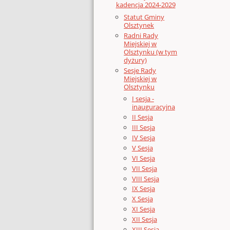
kadencja 2024-2029
Statut Gminy
Olsztynek
Radni Rady
Miejskiej w
Olsztynku (w tym
dyżury)
Sesje Rady
Miejskiej w
Olsztynku
I sesja -
inauguracyjna
II Sesja
III Sesja
IV Sesja
V Sesja
VI Sesja
VII Sesja
VIII Sesja
IX Sesja
X Sesja
XI Sesja
XII Sesja
XIII Sesja