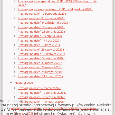
Przetarg pojazdu specjalnego OSP - STAR 200 na 14 grudnia
2020 r
Przetarg pojazdów specjalnych OSP na 04 grudnia 2020 r
Przetarg na dzień 10 listopada 2020 r
Przetarg na dzień 9 listopada 2020 r
Przetargi na dzień 9 października 2020 r
Przetargi na dzień 7 września 2020 r
Przetargi na dzień 28 sierpnia 2020 r
Przetargi na dzień 7 sierpnia 2020
Przetargi na dzień 17 lipca 2020 r
Przetarg na dzień 10 lipca 2020 r
Przetarg na dzień 26 czerwca 2020 r
Przetargi na dzień 19 czerwca 2020 r
Przetargi na dzień 3 kwietnia 2020 r
Przetarg na dzień 30 marca 2020 r
Przetarg na dzień 23 marca 2020 r
Przetarg na dzień 28 lutego 2020 r
Przetargi na dzień 21 lutego 2020 r
Przetargi 2026
Przetarg na dzień 6 marca 2026 r.
Przetargi na dzień 10 sierpnia 2026 r.
Przetarg na dzień 11 sierpnia 2026 r.
We use cookies
Przetarg na dzień 11 września 2026 r.
Na naszej stronie internetowej używamy plików cookie. Niektóre
Wykazy nieruchomości przeznaczonych do sprzedaży i dzierżawy
z nich są niezbędne dla funkcjonowania strony, inne pomagają
nam w ulepszaniu tej strony i doświadczeń użytkownika
Wykazy z 2026 roku