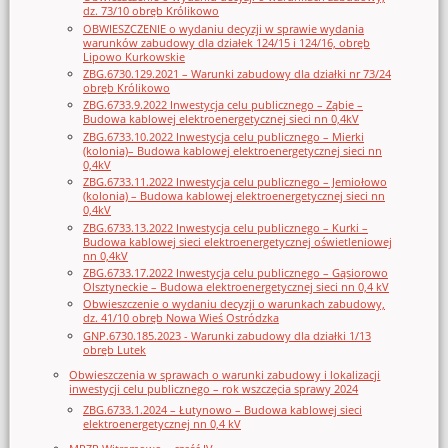
dz. 73/10 obręb Królikowo
OBWIESZCZENIE o wydaniu decyzji w sprawie wydania
warunków zabudowy dla działek 124/15 i 124/16, obręb
Lipowo Kurkowskie
ZBG.6730.129.2021 – Warunki zabudowy dla działki nr 73/24
obręb Królikowo
ZBG.6733.9.2022 Inwestycja celu publicznego – Ząbie –
Budowa kablowej elektroenergetycznej sieci nn 0,4kV
ZBG.6733.10.2022 Inwestycja celu publicznego – Mierki
(kolonia)– Budowa kablowej elektroenergetycznej sieci nn
0,4kV
ZBG.6733.11.2022 Inwestycja celu publicznego – Jemiołowo
(kolonia) – Budowa kablowej elektroenergetycznej sieci nn
0,4kV
ZBG.6733.13.2022 Inwestycja celu publicznego – Kurki –
Budowa kablowej sieci elektroenergetycznej oświetleniowej
nn 0,4kV
ZBG.6733.17.2022 Inwestycja celu publicznego – Gąsiorowo
Olsztyneckie – Budowa elektroenergetycznej sieci nn 0,4 kV
Obwieszczenie o wydaniu decyzji o warunkach zabudowy,
dz. 41/10 obręb Nowa Wieś Ostródzka
GNP.6730.185.2023 - Warunki zabudowy dla działki 1/13
obręb Lutek
Obwieszczenia w sprawach o warunki zabudowy i lokalizacji
inwestycji celu publicznego – rok wszczęcia sprawy 2024
ZBG.6733.1.2024 – Łutynowo – Budowa kablowej sieci
elektroenergetycznej nn 0,4 kV