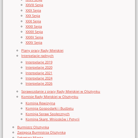
XXVIII Sesja
XXIX Sesja
XXX Sesja
XXXI Sesja
XXXII Sesja
XXXIII Sesja
XXXIV Sesja
XXXV Sesja
Plany pracy Rady Miejskiej
Interpelacje radnych
Interpelacje 2019
Interpelacje 2020
Interpelacje 2021
Interpelacje 2024
Interpelacje 2026
Sprawozdanie z pracy Rady Miejskiej w Olsztynku
Komisje Rady Miejskiej w Olsztynku
Komisja Rewizyjna
Komisja Gospodarki i Budżetu
Komisja Spraw Społecznych
Komisja Skarg, Wniosków i Petycji
Burmistrz Olsztynka
Zastępca Burmistrza Olsztynka
Sekretarz Miasta