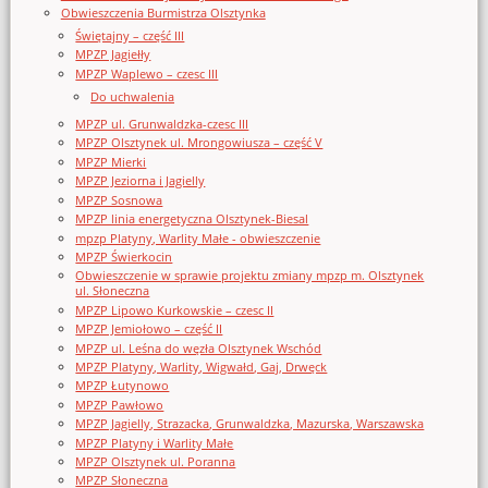
Obwieszczenia Burmistrza Olsztynka
Świętajny – część III
MPZP Jagiełły
MPZP Waplewo – czesc III
Do uchwalenia
MPZP ul. Grunwaldzka-czesc III
MPZP Olsztynek ul. Mrongowiusza – część V
MPZP Mierki
MPZP Jeziorna i Jagielly
MPZP Sosnowa
MPZP linia energetyczna Olsztynek-Biesal
mpzp Platyny, Warlity Małe - obwieszczenie
MPZP Świerkocin
Obwieszczenie w sprawie projektu zmiany mpzp m. Olsztynek
ul. Słoneczna
MPZP Lipowo Kurkowskie – czesc II
MPZP Jemiołowo – część II
MPZP ul. Leśna do węzła Olsztynek Wschód
MPZP Platyny, Warlity, Wigwałd, Gaj, Drwęck
MPZP Łutynowo
MPZP Pawłowo
MPZP Jagielly, Strazacka, Grunwaldzka, Mazurska, Warszawska
MPZP Platyny i Warlity Małe
MPZP Olsztynek ul. Poranna
MPZP Słoneczna