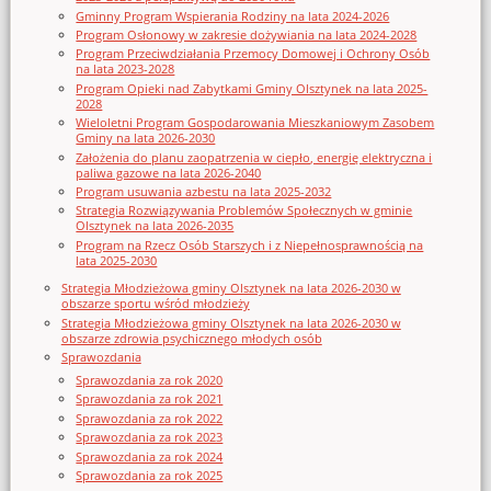
Gminny Program Wspierania Rodziny na lata 2024-2026
Program Osłonowy w zakresie dożywiania na lata 2024-2028
Program Przeciwdziałania Przemocy Domowej i Ochrony Osób
na lata 2023-2028
Program Opieki nad Zabytkami Gminy Olsztynek na lata 2025-
2028
Wieloletni Program Gospodarowania Mieszkaniowym Zasobem
Gminy na lata 2026-2030
Założenia do planu zaopatrzenia w ciepło, energię elektryczna i
paliwa gazowe na lata 2026-2040
Program usuwania azbestu na lata 2025-2032
Strategia Rozwiązywania Problemów Społecznych w gminie
Olsztynek na lata 2026-2035
Program na Rzecz Osób Starszych i z Niepełnosprawnością na
lata 2025-2030
Strategia Młodzieżowa gminy Olsztynek na lata 2026-2030 w
obszarze sportu wśród młodzieży
Strategia Młodzieżowa gminy Olsztynek na lata 2026-2030 w
obszarze zdrowia psychicznego młodych osób
Sprawozdania
Sprawozdania za rok 2020
Sprawozdania za rok 2021
Sprawozdania za rok 2022
Sprawozdania za rok 2023
Sprawozdania za rok 2024
Sprawozdania za rok 2025