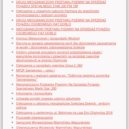
DRUGI NIEOGRANICZONY PRZETARG PISEMNY NA SPRZEDAŻ
POJAZDU SPECJALNEGO STAR 200 PM 18P
Ogłoszenie o otwartym naborze Partnera do wspólnego
przygotowania i realizacji projektu
DRUGI NIEOGRANICZONY PRZETARG PISEMNY NA SPRZEDAŻ
POJAZDU OSOBOWEGO FIAT DOBLO
NIEOGRANICZONY PRZETARG PISEMNY NA SPRZEDAŻ POJAZDU
OSOBOWEGO FIAT DOBLO
Instytut Meteorologii i Gospodarki Wodnej
Decyzja w sprawie zatwierdzenia taryf dla zbiorowego zaopatrzenia
w wodę i zbiorowego odprowadzania ścieków
Ogólny schemat procedury kontroli przestrzegania zasad i
warunków korzystania z zezwoleń na sprzedaż napojów
alkoholowych w gminie Olsztynek
Ogłoszenie o sprzedaży ciągnika Ursus C-360
MPZP Samagowo – czesc I
Rezygnacja z realizacji zadania pn. "Odkrycie tajemnic pomnika
Tannenbergu"
Nieograniczony Przetargu Pisemny Na Sprzedaż Pojazdu
Specjalnego Marki Star_200
Informacje i komunikaty
Uchwała projekt nowego ustroju szkolnego
Ogłoszenie o zebraniu mieszkańców Sołectwa Drwęck - wybory
sołtysa
Ogłoszenie o zamknięciu ul. Behringa na czas Dni Olsztynka 2016
Pozostałe obwieszczenia
Samorząd Województwa Warmińsko-Mazurskiego
Obwieszczenia Wojewody Warmińsko-Mazurskiego