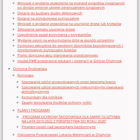
Wniosek o wydanie zezwolenia na przejazd pojazdów ciężarowych
po drodze gminnej objętej ograniczeniem tonażowym
Dotacje do budowy studni głębinowych
Dotacje na przydomowe oczyszczalnie
Wniosek o wydanie zezwolenia na usunięcie drzew lub krzewów
Zgłoszenie zamiaru usunięcia drzew
Uzgodnienie zasad korzystania z przystanków
Wydanie opinii na wykorzystanie dróg w sposób szczególny
Formularz zgłoszenia do ewidencji zbiorników bezodpływowych i
przydomowych oczyszczalni ścieków
Pismo dotyczące aktu planowania przestrzennego
modeLOWE przestrzenie edukacji i integracji w Gminie Olsztynek
Ochrona Środowiska
Rolnictwo
Szacowanie szkód spowodowanych przez zwierzęta łowne
Szacowanie szkód spowodowanych niekorzystnymi zjawiskami
atmosferycznymi
Komunikaty dla rolników
Zasady stosowania środków ochrony roślin
PLANY I PROGRAMY
„PROGRAM OCHRONY ŚRODOWISKA DLA GMINY OLSZTYNEK
NA LATA 2019-2022 Z PERSPEKTYWĄ DO ROKU 2026”
Program opieki nad zwierzętami bezdomnymi
Ogloszenie Powiatowego Lekarza Weterynarii w Olsztynie