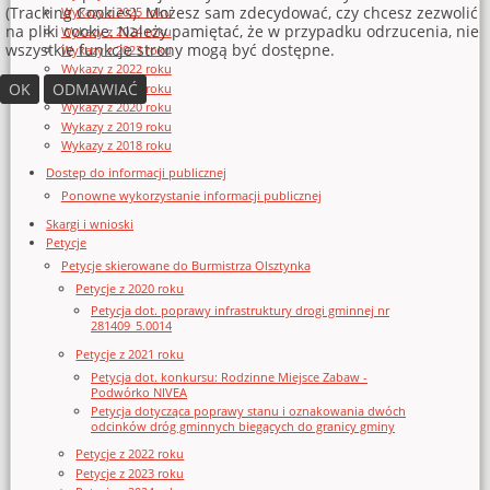
(Tracking Cookies). Możesz sam zdecydować, czy chcesz zezwolić
Wykazy z 2025 roku
na pliki cookie. Należy pamiętać, że w przypadku odrzucenia, nie
Wykazy z 2024 roku
wszystkie funkcje strony mogą być dostępne.
Wykazy z 2023 roku
Wykazy z 2022 roku
OK
ODMAWIAĆ
Wykazy z 2021 roku
Wykazy z 2020 roku
Wykazy z 2019 roku
Wykazy z 2018 roku
Dostęp do informacji publicznej
Ponowne wykorzystanie informacji publicznej
Skargi i wnioski
Petycje
Petycje skierowane do Burmistrza Olsztynka
Petycje z 2020 roku
Petycja dot. poprawy infrastruktury drogi gminnej nr
281409_5.0014
Petycje z 2021 roku
Petycja dot. konkursu: Rodzinne Miejsce Zabaw -
Podwórko NIVEA
Petycja dotycząca poprawy stanu i oznakowania dwóch
odcinków dróg gminnych biegących do granicy gminy
Petycje z 2022 roku
Petycje z 2023 roku