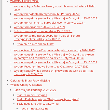
WYBORY I REFERENDA
Wybory sołtysa Sołectwa Zezuty w trakcie trwania kadencji 2024-
2029
Wybory Prezydenta Rzeczypospolitej Polskiej 2025 r.
Wybory uzupełniające do Rady Miejskiej w Olsztynku - 25.05.2025 r
Wybory do Parlamentu Europejskiego - 9 czerwca 2024 r.
Wybory samorządowe 2024 r. - 7.04.2024
Referendum zarządzone na dzień 15.10.2023 r.
Wybory do Sejmu Rzeczypospolitej Polskiej i Senatu
Rzeczypospolitej Polskiej - 15.10.2023
Szkolenie dla członków OKW
Wybory ławników sądów powszechnych na kadencję 2024-2027
Wybory uzupełniające do Rady Miejskiej w Olsztynku w okręgu
wyborczym nr 3 zarządzone na dzień 15 stycznia 2023 r.
Wybory uzupełniające do Rady Miejskiej w Olsztynku - 23.10.2022
Wybory Przedterminowe Burmistrza Olsztynka - 24.07.2022
Wybory sołtysów, rad sołeckich, przewodniczących osiedli i rad
osiedlowych 2024-2029
Ogłoszenia Biura Rady Miejskiej
Władze Gminy Olsztynek
Rada Miejska kadencja 2024-2029
Statut Gminy Olsztynek
Radni Rady Miejskiej w Olsztynku (w tym dyżury)
Sesje Rady Miejskiej w Olsztynku
I sesja - inauguracyjna