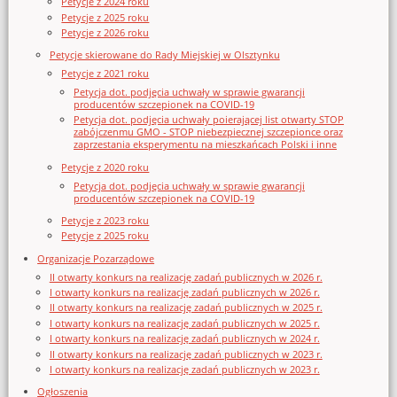
Petycje z 2024 roku
Petycje z 2025 roku
Petycje z 2026 roku
Petycje skierowane do Rady Miejskiej w Olsztynku
Petycje z 2021 roku
Petycja dot. podjęcia uchwały w sprawie gwarancji
producentów szczepionek na COVID-19
Petycja dot. podjęcia uchwały poierającej list otwarty STOP
zabójczenmu GMO - STOP niebezpiecznej szczepionce oraz
zaprzestania eksperymentu na mieszkańcach Polski i inne
Petycje z 2020 roku
Petycja dot. podjęcia uchwały w sprawie gwarancji
producentów szczepionek na COVID-19
Petycje z 2023 roku
Petycje z 2025 roku
Organizacje Pozarządowe
II otwarty konkurs na realizację zadań publicznych w 2026 r.
I otwarty konkurs na realizację zadań publicznych w 2026 r.
II otwarty konkurs na realizację zadań publicznych w 2025 r.
I otwarty konkurs na realizację zadań publicznych w 2025 r.
I otwarty konkurs na realizację zadań publicznych w 2024 r.
II otwarty konkurs na realizację zadań publicznych w 2023 r.
I otwarty konkurs na realizację zadań publicznych w 2023 r.
Ogłoszenia