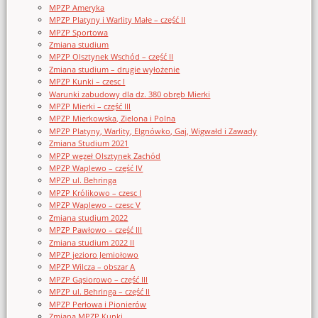
MPZP Ameryka
MPZP Platyny i Warlity Małe – część II
MPZP Sportowa
Zmiana studium
MPZP Olsztynek Wschód – część II
Zmiana studium – drugie wyłożenie
MPZP Kunki – czesc I
Warunki zabudowy dla dz. 380 obręb Mierki
MPZP Mierki – część III
MPZP Mierkowska, Zielona i Polna
MPZP Platyny, Warlity, Elgnówko, Gaj, Wigwałd i Zawady
Zmiana Studium 2021
MPZP węzeł Olsztynek Zachód
MPZP Waplewo – część IV
MPZP ul. Behringa
MPZP Królikowo – czesc I
MPZP Waplewo – czesc V
Zmiana studium 2022
MPZP Pawłowo – część III
Zmiana studium 2022 II
MPZP jezioro Jemiołowo
MPZP Wilcza – obszar A
MPZP Gąsiorowo – część III
MPZP ul. Behringa – część II
MPZP Perłowa i Pionierów
Zmiana MPZP Kunki