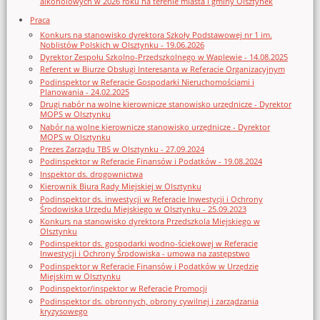
alkoholowych w 2026 roku na terenie miasta i gminy Olsztynek
Praca
Konkurs na stanowisko dyrektora Szkoły Podstawowej nr 1 im.
Noblistów Polskich w Olsztynku - 19.06.2026
Dyrektor Zespołu Szkolno-Przedszkolnego w Waplewie - 14.08.2025
Referent w Biurze Obsługi Interesanta w Referacie Organizacyjnym
Podinspektor w Referacie Gospodarki Nieruchomościami i
Planowania - 24.02.2025
Drugi nabór na wolne kierownicze stanowisko urzędnicze - Dyrektor
MOPS w Olsztynku
Nabór na wolne kierownicze stanowisko urzędnicze - Dyrektor
MOPS w Olsztynku
Prezes Zarządu TBS w Olsztynku - 27.09.2024
Podinspektor w Referacie Finansów i Podatków - 19.08.2024
Inspektor ds. drogownictwa
Kierownik Biura Rady Miejskiej w Olsztynku
Podinspektor ds. inwestycji w Referacie Inwestycji i Ochrony
Środowiska Urzędu Miejskiego w Olsztynku - 25.09.2023
Konkurs na stanowisko dyrektora Przedszkola Miejskiego w
Olsztynku
Podinspektor ds. gospodarki wodno-ściekowej w Referacie
Inwestycji i Ochrony Środowiska - umowa na zastępstwo
Podinspektor w Referacie Finansów i Podatków w Urzędzie
Miejskim w Olsztynku
Podinspektor/inspektor w Referacie Promocji
Podinspektor ds. obronnych, obrony cywilnej i zarządzania
kryzysowego