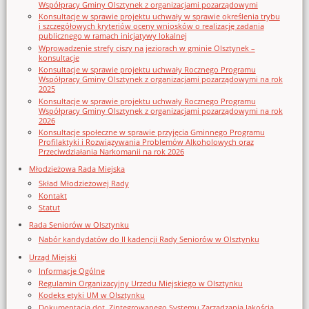
Współpracy Gminy Olsztynek z organizacjami pozarządowymi
Konsultacje w sprawie projektu uchwały w sprawie określenia trybu
i szczegółowych kryteriów oceny wniosków o realizację zadania
publicznego w ramach inicjatywy lokalnej
Wprowadzenie strefy ciszy na jeziorach w gminie Olsztynek –
konsultacje
Konsultacje w sprawie projektu uchwały Rocznego Programu
Współpracy Gminy Olsztynek z organizacjami pozarządowymi na rok
2025
Konsultacje w sprawie projektu uchwały Rocznego Programu
Współpracy Gminy Olsztynek z organizacjami pozarządowymi na rok
2026
Konsultacje społeczne w sprawie przyjęcia Gminnego Programu
Profilaktyki i Rozwiązywania Problemów Alkoholowych oraz
Przeciwdziałania Narkomanii na rok 2026
Młodzieżowa Rada Miejska
Skład Młodzieżowej Rady
Kontakt
Statut
Rada Seniorów w Olsztynku
Nabór kandydatów do II kadencji Rady Seniorów w Olsztynku
Urząd Miejski
Informacje Ogólne
Regulamin Organizacyjny Urzedu Miejskiego w Olsztynku
Kodeks etyki UM w Olsztynku
Dokumentacja dot. Zintegrowanego Systemu Zarządzania Jakością