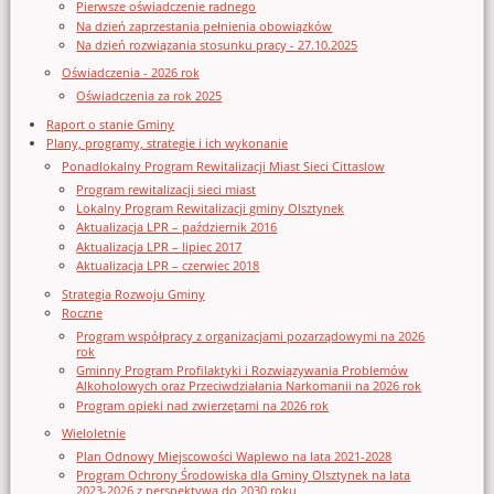
Pierwsze oświadczenie radnego
Na dzień zaprzestania pełnienia obowiązków
Na dzień rozwiązania stosunku pracy - 27.10.2025
Oświadczenia - 2026 rok
Oświadczenia za rok 2025
Raport o stanie Gminy
Plany, programy, strategie i ich wykonanie
Ponadlokalny Program Rewitalizacji Miast Sieci Cittaslow
Program rewitalizacji sieci miast
Lokalny Program Rewitalizacji gminy Olsztynek
Aktualizacja LPR – październik 2016
Aktualizacja LPR – lipiec 2017
Aktualizacja LPR – czerwiec 2018
Strategia Rozwoju Gminy
Roczne
Program współpracy z organizacjami pozarządowymi na 2026
rok
Gminny Program Profilaktyki i Rozwiązywania Problemów
Alkoholowych oraz Przeciwdziałania Narkomanii na 2026 rok
Program opieki nad zwierzętami na 2026 rok
Wieloletnie
Plan Odnowy Miejscowości Waplewo na lata 2021-2028
Program Ochrony Środowiska dla Gminy Olsztynek na lata
2023-2026 z perspektywą do 2030 roku