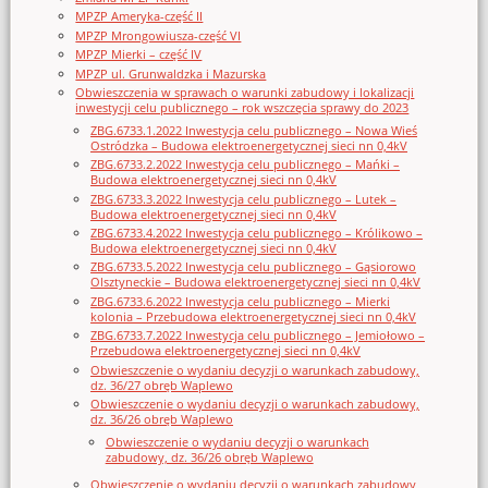
MPZP Ameryka-część II
MPZP Mrongowiusza-część VI
MPZP Mierki – część IV
MPZP ul. Grunwaldzka i Mazurska
Obwieszczenia w sprawach o warunki zabudowy i lokalizacji
inwestycji celu publicznego – rok wszczęcia sprawy do 2023
ZBG.6733.1.2022 Inwestycja celu publicznego – Nowa Wieś
Ostródzka – Budowa elektroenergetycznej sieci nn 0,4kV
ZBG.6733.2.2022 Inwestycja celu publicznego – Mańki –
Budowa elektroenergetycznej sieci nn 0,4kV
ZBG.6733.3.2022 Inwestycja celu publicznego – Lutek –
Budowa elektroenergetycznej sieci nn 0,4kV
ZBG.6733.4.2022 Inwestycja celu publicznego – Królikowo –
Budowa elektroenergetycznej sieci nn 0,4kV
ZBG.6733.5.2022 Inwestycja celu publicznego – Gąsiorowo
Olsztyneckie – Budowa elektroenergetycznej sieci nn 0,4kV
ZBG.6733.6.2022 Inwestycja celu publicznego – Mierki
kolonia – Przebudowa elektroenergetycznej sieci nn 0,4kV
ZBG.6733.7.2022 Inwestycja celu publicznego – Jemiołowo –
Przebudowa elektroenergetycznej sieci nn 0,4kV
Obwieszczenie o wydaniu decyzji o warunkach zabudowy,
dz. 36/27 obręb Waplewo
Obwieszczenie o wydaniu decyzji o warunkach zabudowy,
dz. 36/26 obręb Waplewo
Obwieszczenie o wydaniu decyzji o warunkach
zabudowy, dz. 36/26 obręb Waplewo
Obwieszczenie o wydaniu decyzji o warunkach zabudowy,