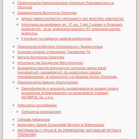
Obwieszczenia Samorządowego Kolegium Odwoławczego w
Olsztynie
Zawiadomienia Burmistrza Olsztynka
WYKAZ NIERUCHOMOŚCI WPISANYCH DO REJESTRU ZABYTKÓW.
Informacja na podstawie art. 37 ust. 1 pkt 2 ustawy o finansach
publicznych - m.in. wykonanie budżetu JST umorzenia pomoc
publiczna.
II Konkurs na realizację zadania publicznego
Obwieszczenia Ministra Infrastruktury i Budwonictwa
Sprzedaż pojazdu Volkswagen Transporter T4
Decyzje Burmistrza Olsztynka
Informacje dla Zarządców Nieruchomości
Zestawienie danych dotyczących czynszów najmu lokali
mieszkalnych, nienależących do publicznego zasobu
mieszkaniowego, w położonych na obszarze Gminy Olsztynek.
Obwieszczenia Starosty Olsztyńskiego
Zawiadomienie o wszczęciu postępowania w sprawie zmiany
pozwolenia zintegrowanego na prowadzenie instalacji
NUTRIPOL Sp. z o.o.
Ogłoszenia sprzedażowe
Ogłoszenia sprzedażowe
Uchwała reklamowa
Regionalny Zarząd Gospodarki Wodnej w Białymstoku
INFORMACJA O OPŁACIE ZA ZMNIEJSZENIE NATURALNEJ RETENCJI
TERENOWEJ