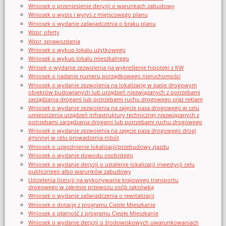
Wniosek o przeniesienie decyzji o warunkach zabudowy
Wniosek o wypis i wyrys z miejscowego planu
Wniosek o wydanie zaświadczenia o braku planu
Wzor_oferty
Wzor_sprawozdania
Wniosek o wykup lokalu użytkowego
Wniosek o wykup lokalu mieszkalnego
Wnisek o wydanie zezwolenia na wykreślenie hipoteki z KW
Wniosek o nadanie numeru porządkowego nieruchomości
Wniosek o wydanie zezwolenia na lokalizację w pasie drogowym
obiektów budowlanych lub urządzeń niezwiązanych z potrzebami
zarządzania drogami lub potrzebami ruchu drogowego oraz reklam
Wniosek o wydanie zezwolenia na zajęcie pasa drogowego w celu
umieszczenia urządzeń infrastruktury technicznej niezwiązanych z
potrzebami zarządzania drogami lub potrzebami ruchu drogowego
Wniosek o wydanie zezwolenia na zajęcie pasa drogowego drogi
gminnej w celu prowadzenia robót
Wniosek o uzgodnienie lokalizacji/przebudowy zjazdu
Wniosek o wydanie dowodu osobistego
Wniosek o wydanie decyzji o ustalenie lokalizacji inwestycji celu
publicznego albo warunków zabudowy
Udzielenia licencji na wykonywanie krajowego transportu
drogowego w zakresie przewozu osób taksówką
Wniosek o wydanie zaświadczenia o rewitalizacji
Wniosek o dotację z programu Ciepłe Mieszkanie
Wniosek o płatność z programu Ciepłe Mieszkanie
Wniosek o wydanie decyzji o środowiskowych uwarunkowaniach