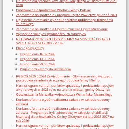
Dni wolne dla pracowników Urzędu Miejskiego w Olsztynku w 2021
roku
Państwowe Gospodarstwo Wodne - Wody Polskie
Zaproszenie na spotkanie - program Czyste Powietrze grudzień 2021
Ogłoszenie o zamiarze wyboru operatora publicznego transportu
zbiorowego
Zaproszenie na spotkania Czyste Powietrze Czyste Mieszkanie
Wybory do walnych zgromadzeń izb rolniczych
NIEOGRANICZONY PRZETARG PISEMNY NA SPRZEDAŻ POJAZDU
SPECJALNEGO STAR 200 PM 18P
Plan ogólny gminy
Uzgodnienia 16.02.2026
Uzgodnienia 13.05.2026
Uzgodnienia 29.05.2026
Projekt przekazany do uchwalenia
RGGIOŚ.6220.5.2024 Zawiadomienie - Obwieszczenie o wszczęciu
postępowania administracyjnego budowa farmy Mielno
Harmonogram kontroli punktów sprzedaży i podawania napojów
alkoholowych w 2025 roku na terenie miasta i gminy Olsztynek
Obwieszczenia Marszałka województwa Warmińsko-Mazurskiego
Konkurs ofert na wybór realizatora zadania w zakresie ochrony
zdrowia
Konkurs ofert na wybór realizatora zadania w zakresie ochrony
zdrowia - Program polityki zdrowotnej w zakresie rehabilitacji
leczniczej dla mieszkańców Gminy Olsztynek na lata 2025-2027 na
rok 2026
Harmonogram kontroli punktów sprzedaży i podawania napojów