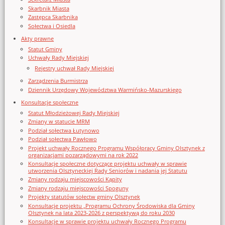
Skarbnik Miasta
Zastępca Skarbnika
Sołectwa i Osiedla
Akty prawne
Statut Gminy
Uchwały Rady Miejskiej
Rejestry uchwał Rady Miejskiej
Zarządzenia Burmistrza
Dziennik Urzędowy Województwa Warmińsko-Mazurskiego
Konsultacje społeczne
Statut Młodzieżowej Rady Miejskiej
Zmiany w statucie MRM
Podział sołectwa Łutynowo
Podział sołectwa Pawłowo
Projekt uchwały Rocznego Programu Współpracy Gminy Olsztynek z
organizacjami pozarządowymi na rok 2022
Konsultacje społeczne dotyczące projektu uchwały w sprawie
utworzenia Olsztyneckiej Rady Seniorów i nadania jej Statutu
Zmiany rodzaju miejscowości Kąpity
Zmiany rodzaju miejscowości Spoguny
Projekty statutów sołectw gminy Olsztynek
Konsultacje projektu „Programu Ochrony Środowiska dla Gminy
Olsztynek na lata 2023-2026 z perspektywą do roku 2030
Konsultacje w sprawie projektu uchwały Rocznego Programu