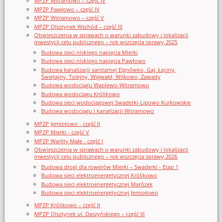
MPZP Witramowo – część IV
MPZP Pawłowo – część IV
MPZP Witramowo – część V
MPZP Olsztynek Wschód – część III
Obwieszczenia w sprawach o warunki zabudowy i lokalizacji
inwestycji celu publicznego – rok wszczęcia sprawy 2025
Budowa sieci niskiego napięcia Mierki
Budowa sieci niskiego napięcia Pawłowo
Budowa kanalizacji sanitarnej Elgnówko, Gaj, Łęciny,
Świętajny, Tolejny, Wigwałd, Wilkowo, Zawady
Budowa wodociągu Waplewo-Witramowo
Budowa wodociągu Królikowo
Budowa sieci wodociągowej Swaderki-Lipowo Kurkowskie
Budowa wodociągu i kanalizacji Witramowo
MPZP Jemiołowo - część II
MPZP Mierki - część V
MPZP Warlity Małe - część I
Obwieszczenia w sprawach o warunki zabudowy i lokalizacji
inwestycji celu publicznego – rok wszczęcia sprawy 2026
Budowa drogi dla rowerów Mierki – Swaderki - Etap 1
Budowa sieci elektroenergetycznej Królikowo
Budowa sieci elektroenergetycznej Marózek
Budowa sieci elektroenergetycznej Jemiołowo
MPZP Królikowo – część II
MPZP Olsztynek ul. Daszyńskiego – część III