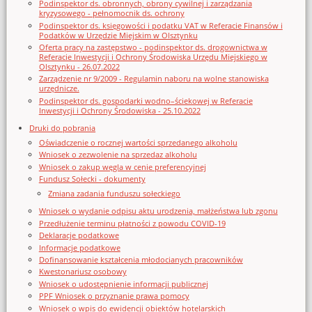
Podinspektor ds. obronnych, obrony cywilnej i zarządzania
kryzysowego - pełnomocnik ds. ochrony
Podinspektor ds. księgowości i podatku VAT w Referacie Finansów i
Podatków w Urzędzie Miejskim w Olsztynku
Oferta pracy na zastępstwo - podinspektor ds. drogownictwa w
Referacie Inwestycji i Ochrony Środowiska Urzędu Miejskiego w
Olsztynku - 26.07.2022
Zarządzenie nr 9/2009 - Regulamin naboru na wolne stanowiska
urzędnicze.
Podinspektor ds. gospodarki wodno–ściekowej w Referacie
Inwestycji i Ochrony Środowiska - 25.10.2022
Druki do pobrania
Oświadczenie o rocznej wartości sprzedanego alkoholu
Wniosek o zezwolenie na sprzedaz alkoholu
Wniosek o zakup węgla w cenie preferencyjnej
Fundusz Sołecki - dokumenty
Zmiana zadania funduszu sołeckiego
Wniosek o wydanie odpisu aktu urodzenia, małżeństwa lub zgonu
Przedłużenie terminu płatności z powodu COVID-19
Deklaracje podatkowe
Informacje podatkowe
Dofinansowanie kształcenia młodocianych pracowników
Kwestonariusz osobowy
Wniosek o udostępnienie informacji publicznej
PPF Wniosek o przyznanie prawa pomocy
Wniosek o wpis do ewidencji obiektów hotelarskich