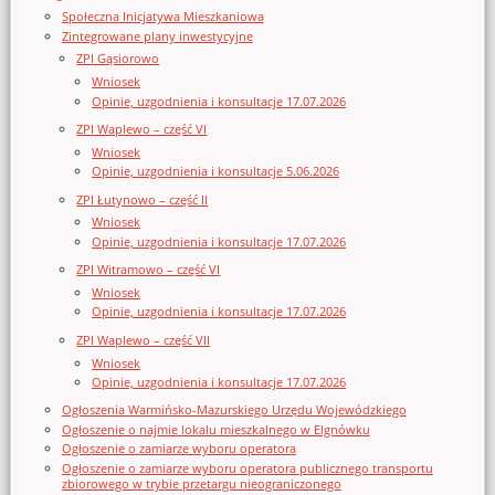
Społeczna Inicjatywa Mieszkaniowa
Zintegrowane plany inwestycyjne
ZPI Gąsiorowo
Wniosek
Opinie, uzgodnienia i konsultacje 17.07.2026
ZPI Waplewo – część VI
Wniosek
Opinie, uzgodnienia i konsultacje 5.06.2026
ZPI Łutynowo – część II
Wniosek
Opinie, uzgodnienia i konsultacje 17.07.2026
ZPI Witramowo – część VI
Wniosek
Opinie, uzgodnienia i konsultacje 17.07.2026
ZPI Waplewo – część VII
Wniosek
Opinie, uzgodnienia i konsultacje 17.07.2026
Ogłoszenia Warmińsko-Mazurskiego Urzędu Wojewódzkiego
Ogłoszenie o najmie lokalu mieszkalnego w Elgnówku
Ogłoszenie o zamiarze wyboru operatora
Ogłoszenie o zamiarze wyboru operatora publicznego transportu
zbiorowego w trybie przetargu nieograniczonego