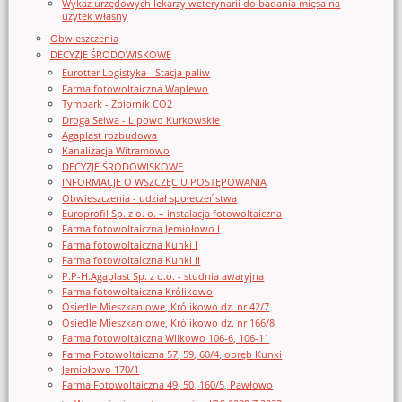
Wykaz urzędowych lekarzy weterynarii do badania mięsa na
użytek własny
Obwieszczenia
DECYZJE ŚRODOWISKOWE
Eurotter Logistyka - Stacja paliw
Farma fotowoltaiczna Waplewo
Tymbark - Zbiornik CO2
Droga Selwa - Lipowo Kurkowskie
Agaplast rozbudowa
Kanalizacja Witramowo
DECYZJE ŚRODOWISKOWE
INFORMACJE O WSZCZĘCIU POSTĘPOWANIA
Obwieszczenia - udział społeczeństwa
Europrofil Sp. z o. o. – instalacja fotowoltaiczna
Farma fotowoltaiczna Jemiołowo I
Farma fotowoltaiczna Kunki I
Farma fotowoltaiczna Kunki II
P.P-H.Agaplast Sp. z o.o. - studnia awaryjna
Farma fotowoltaiczna Królikowo
Osiedle Mieszkaniowe, Królikowo dz. nr 42/7
Osiedle Mieszkaniowe, Królikowo dz. nr 166/8
Farma fotowoltaiczna Wilkowo 106-6, 106-11
Farma Fotowoltaiczna 57, 59, 60/4, obręb Kunki
Jemiołowo 170/1
Farma Fotowoltaiczna 49, 50, 160/5, Pawłowo