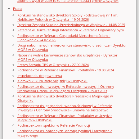
alkoholowych w 2026 roku na terenie miasta i gminy Olsztynek
Praca
Konkurs na stanowisko dyrektora Szkoły Podstawowej nr 1 im.
Noblistów Polskich w Olsztynku - 19.06.2026
Dyrektor Zespołu Szkolno-Przedszkolnego w Waplewie - 14.08.2025
Referent w Biurze Obsługi Interesanta w Referacie Organizacyjnym
Podinspektor w Referacie Gospodarki Nieruchomościami i
Planowania - 24.02.2025
Drugi nabór na wolne kierownicze stanowisko urzędnicze - Dyrektor
MOPS w Olsztynku
Nabór na wolne kierownicze stanowisko urzędnicze - Dyrektor
MOPS w Olsztynku
Prezes Zarządu TBS w Olsztynku - 27.09.2024
Podinspektor w Referacie Finansów i Podatków - 19.08.2024
Inspektor ds. drogownictwa
Kierownik Biura Rady Miejskiej w Olsztynku
Podinspektor ds. inwestycji w Referacie Inwestycji i Ochrony
Środowiska Urzędu Miejskiego w Olsztynku - 25.09.2023
Konkurs na stanowisko dyrektora Przedszkola Miejskiego w
Olsztynku
Podinspektor ds. gospodarki wodno-ściekowej w Referacie
Inwestycji i Ochrony Środowiska - umowa na zastępstwo
Podinspektor w Referacie Finansów i Podatków w Urzędzie
Miejskim w Olsztynku
Podinspektor/inspektor w Referacie Promocji
Podinspektor ds. obronnych, obrony cywilnej i zarządzania
kryzysowego