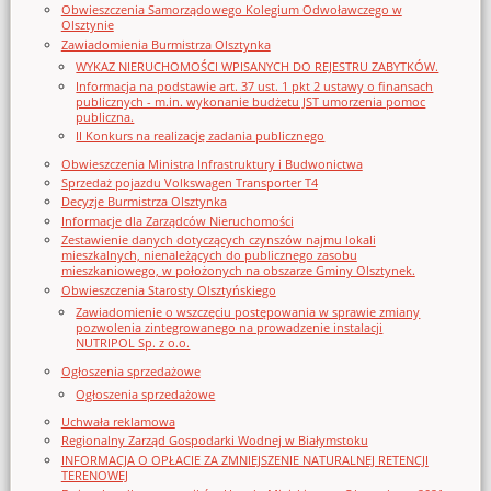
Obwieszczenia Samorządowego Kolegium Odwoławczego w
Olsztynie
Zawiadomienia Burmistrza Olsztynka
WYKAZ NIERUCHOMOŚCI WPISANYCH DO REJESTRU ZABYTKÓW.
Informacja na podstawie art. 37 ust. 1 pkt 2 ustawy o finansach
publicznych - m.in. wykonanie budżetu JST umorzenia pomoc
publiczna.
II Konkurs na realizację zadania publicznego
Obwieszczenia Ministra Infrastruktury i Budwonictwa
Sprzedaż pojazdu Volkswagen Transporter T4
Decyzje Burmistrza Olsztynka
Informacje dla Zarządców Nieruchomości
Zestawienie danych dotyczących czynszów najmu lokali
mieszkalnych, nienależących do publicznego zasobu
mieszkaniowego, w położonych na obszarze Gminy Olsztynek.
Obwieszczenia Starosty Olsztyńskiego
Zawiadomienie o wszczęciu postępowania w sprawie zmiany
pozwolenia zintegrowanego na prowadzenie instalacji
NUTRIPOL Sp. z o.o.
Ogłoszenia sprzedażowe
Ogłoszenia sprzedażowe
Uchwała reklamowa
Regionalny Zarząd Gospodarki Wodnej w Białymstoku
INFORMACJA O OPŁACIE ZA ZMNIEJSZENIE NATURALNEJ RETENCJI
TERENOWEJ