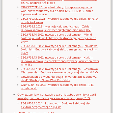
dz. 73/10 obręb Królikowo
OBWIESZCZENIE o wydaniu decyzji w sprawie wydania
warunków zabudowy dla działek 124/15 i 124/16, obręb
Lipowo Kurkowskie
ZBG.6730.129.2021 – Warunki zabudowy dla działki nr 73/24
obręb Królikowo
ZBG.6733.9.2022 Inwestycja celu publicznego – Ząbie –
Budowa kablowej elektroenergetycznej sieci nn 0,4kV
ZBG.6733.10.2022 Inwestycja celu publicznego – Mierki
(kolonia)– Budowa kablowej elektroenergetycznej sieci nn
0,4kV
ZBG.6733.11.2022 Inwestycja celu publicznego – Jemiołowo
(kolonia) – Budowa kablowej elektroenergetycznej sieci nn
0,4kV
ZBG.6733.13.2022 Inwestycja celu publicznego – Kurki –
Budowa kablowej sieci elektroenergetycznej oświetleniowej
nn 0,4kV
ZBG.6733.17.2022 Inwestycja celu publicznego – Gąsiorowo
Olsztyneckie – Budowa elektroenergetycznej sieci nn 0,4 kV
Obwieszczenie o wydaniu decyzji o warunkach zabudowy,
dz. 41/10 obręb Nowa Wieś Ostródzka
GNP.6730.185.2023 - Warunki zabudowy dla działki 1/13
obręb Lutek
Obwieszczenia w sprawach o warunki zabudowy i lokalizacji
inwestycji celu publicznego – rok wszczęcia sprawy 2024
ZBG.6733.1.2024 – Łutynowo – Budowa kablowej sieci
elektroenergetycznej nn 0,4 kV