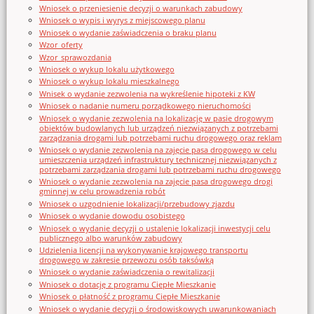
Wniosek o przeniesienie decyzji o warunkach zabudowy
Wniosek o wypis i wyrys z miejscowego planu
Wniosek o wydanie zaświadczenia o braku planu
Wzor_oferty
Wzor_sprawozdania
Wniosek o wykup lokalu użytkowego
Wniosek o wykup lokalu mieszkalnego
Wnisek o wydanie zezwolenia na wykreślenie hipoteki z KW
Wniosek o nadanie numeru porządkowego nieruchomości
Wniosek o wydanie zezwolenia na lokalizację w pasie drogowym
obiektów budowlanych lub urządzeń niezwiązanych z potrzebami
zarządzania drogami lub potrzebami ruchu drogowego oraz reklam
Wniosek o wydanie zezwolenia na zajęcie pasa drogowego w celu
umieszczenia urządzeń infrastruktury technicznej niezwiązanych z
potrzebami zarządzania drogami lub potrzebami ruchu drogowego
Wniosek o wydanie zezwolenia na zajęcie pasa drogowego drogi
gminnej w celu prowadzenia robót
Wniosek o uzgodnienie lokalizacji/przebudowy zjazdu
Wniosek o wydanie dowodu osobistego
Wniosek o wydanie decyzji o ustalenie lokalizacji inwestycji celu
publicznego albo warunków zabudowy
Udzielenia licencji na wykonywanie krajowego transportu
drogowego w zakresie przewozu osób taksówką
Wniosek o wydanie zaświadczenia o rewitalizacji
Wniosek o dotację z programu Ciepłe Mieszkanie
Wniosek o płatność z programu Ciepłe Mieszkanie
Wniosek o wydanie decyzji o środowiskowych uwarunkowaniach