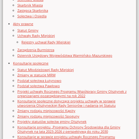
Skarbnik Miasta
Zastępca Skarbnika
Sołectwa i Osiedla
Akty prawne
Statut Gminy
Uchwały Rady Miejskiej
Rejestry uchwał Rady Miejskiej
Zarządzenia Burmistrza
Dziennik Urzędowy Województwa Warmińsko-Mazurskiego
Konsultacje społeczne
Statut Młodzieżowej Rady Miejskiej
Zmiany w statucie MRM
Podział sołectwa Łutynowo
Podział sołectwa Pawłowo
Projekt uchwały Rocznego Programu Współpracy Gminy Olsztynek z
organizacjami pozarządowymi na rok 2022
Konsultacje społeczne dotyczące projektu uchwały w sprawie
utworzenia Olsztyneckiej Rady Seniorów i nadania jej Statutu
Zmiany rodzaju miejscowości Kąpity
Zmiany rodzaju miejscowości Spoguny
Projekty statutów sołectw gminy Olsztynek
Konsultacje projektu „Programu Ochrony Środowiska dla Gminy
Olsztynek na lata 2023-2026 z perspektywą do roku 2030
Konsultacje w sprawie projektu uchwały Rocznego Programu