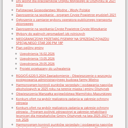
Dni wolne dla pracowników Urzędu Miejskiego w Olsztynku w 2021
roku
Państwowe Gospodarstwo Wodne - Wody Polskie
Zaproszenie na spotkanie - program Czyste Powietrze grudzień 2021
Ogłoszenie o zamiarze wyboru operatora publicznego transportu
zbiorowego
Zaproszenie na spotkania Czyste Powietrze Czyste Mieszkanie
Wybory do walnych zgromadzeń izb rolniczych
NIEOGRANICZONY PRZETARG PISEMNY NA SPRZEDAŻ POJAZDU
SPECJALNEGO STAR 200 PM 18P
Plan ogólny gminy
Uzgodnienia 16.02.2026
Uzgodnienia 13.05.2026
Uzgodnienia 29.05.2026
Projekt przekazany do uchwalenia
RGGIOŚ.6220.5.2024 Zawiadomienie - Obwieszczenie o wszczęciu
postępowania administracyjnego budowa farmy Mielno
Harmonogram kontroli punktów sprzedaży i podawania napojów
alkoholowych w 2025 roku na terenie miasta i gminy Olsztynek
Obwieszczenia Marszałka województwa Warmińsko-Mazurskiego
Konkurs ofert na wybór realizatora zadania w zakresie ochrony
zdrowia
Konkurs ofert na wybór realizatora zadania w zakresie ochrony
zdrowia - Program polityki zdrowotnej w zakresie rehabilitacji
leczniczej dla mieszkańców Gminy Olsztynek na lata 2025-2027 na
rok 2026
Harmonogram kontroli punktów sprzedaży i podawania napojów