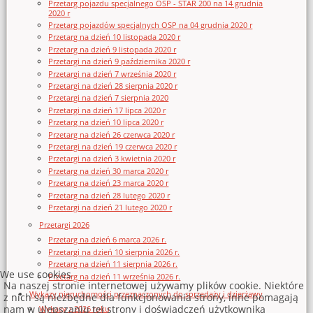
Przetarg pojazdu specjalnego OSP - STAR 200 na 14 grudnia
2020 r
Przetarg pojazdów specjalnych OSP na 04 grudnia 2020 r
Przetarg na dzień 10 listopada 2020 r
Przetarg na dzień 9 listopada 2020 r
Przetargi na dzień 9 października 2020 r
Przetargi na dzień 7 września 2020 r
Przetargi na dzień 28 sierpnia 2020 r
Przetargi na dzień 7 sierpnia 2020
Przetargi na dzień 17 lipca 2020 r
Przetarg na dzień 10 lipca 2020 r
Przetarg na dzień 26 czerwca 2020 r
Przetargi na dzień 19 czerwca 2020 r
Przetargi na dzień 3 kwietnia 2020 r
Przetarg na dzień 30 marca 2020 r
Przetarg na dzień 23 marca 2020 r
Przetarg na dzień 28 lutego 2020 r
Przetargi na dzień 21 lutego 2020 r
Przetargi 2026
Przetarg na dzień 6 marca 2026 r.
Przetargi na dzień 10 sierpnia 2026 r.
Przetarg na dzień 11 sierpnia 2026 r.
We use cookies
Przetarg na dzień 11 września 2026 r.
Na naszej stronie internetowej używamy plików cookie. Niektóre
Wykazy nieruchomości przeznaczonych do sprzedaży i dzierżawy
z nich są niezbędne dla funkcjonowania strony, inne pomagają
nam w ulepszaniu tej strony i doświadczeń użytkownika
Wykazy z 2026 roku