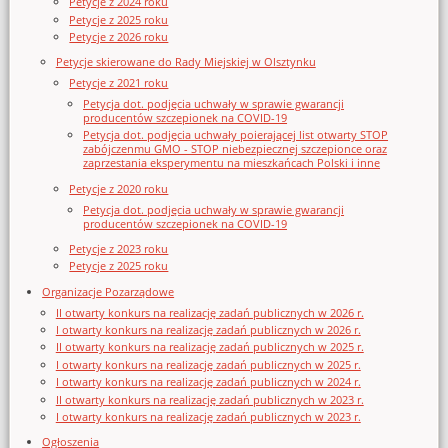
Petycje z 2024 roku
Petycje z 2025 roku
Petycje z 2026 roku
Petycje skierowane do Rady Miejskiej w Olsztynku
Petycje z 2021 roku
Petycja dot. podjęcia uchwały w sprawie gwarancji
producentów szczepionek na COVID-19
Petycja dot. podjęcia uchwały poierającej list otwarty STOP
zabójczenmu GMO - STOP niebezpiecznej szczepionce oraz
zaprzestania eksperymentu na mieszkańcach Polski i inne
Petycje z 2020 roku
Petycja dot. podjęcia uchwały w sprawie gwarancji
producentów szczepionek na COVID-19
Petycje z 2023 roku
Petycje z 2025 roku
Organizacje Pozarządowe
II otwarty konkurs na realizację zadań publicznych w 2026 r.
I otwarty konkurs na realizację zadań publicznych w 2026 r.
II otwarty konkurs na realizację zadań publicznych w 2025 r.
I otwarty konkurs na realizację zadań publicznych w 2025 r.
I otwarty konkurs na realizację zadań publicznych w 2024 r.
II otwarty konkurs na realizację zadań publicznych w 2023 r.
I otwarty konkurs na realizację zadań publicznych w 2023 r.
Ogłoszenia