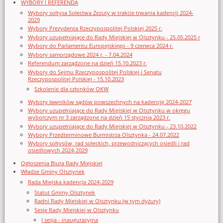
WYBORY I REFERENDA
Wybory sołtysa Sołectwa Zezuty w trakcie trwania kadencji 2024-
2029
Wybory Prezydenta Rzeczypospolitej Polskiej 2025 r.
Wybory uzupełniające do Rady Miejskiej w Olsztynku - 25.05.2025 r
Wybory do Parlamentu Europejskiego - 9 czerwca 2024 r.
Wybory samorządowe 2024 r. - 7.04.2024
Referendum zarządzone na dzień 15.10.2023 r.
Wybory do Sejmu Rzeczypospolitej Polskiej i Senatu
Rzeczypospolitej Polskiej - 15.10.2023
Szkolenie dla członków OKW
Wybory ławników sądów powszechnych na kadencję 2024-2027
Wybory uzupełniające do Rady Miejskiej w Olsztynku w okręgu
wyborczym nr 3 zarządzone na dzień 15 stycznia 2023 r.
Wybory uzupełniające do Rady Miejskiej w Olsztynku - 23.10.2022
Wybory Przedterminowe Burmistrza Olsztynka - 24.07.2022
Wybory sołtysów, rad sołeckich, przewodniczących osiedli i rad
osiedlowych 2024-2029
Ogłoszenia Biura Rady Miejskiej
Władze Gminy Olsztynek
Rada Miejska kadencja 2024-2029
Statut Gminy Olsztynek
Radni Rady Miejskiej w Olsztynku (w tym dyżury)
Sesje Rady Miejskiej w Olsztynku
I sesja - inauguracyjna