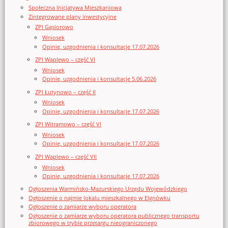
Społeczna Inicjatywa Mieszkaniowa
Zintegrowane plany inwestycyjne
ZPI Gąsiorowo
Wniosek
Opinie, uzgodnienia i konsultacje 17.07.2026
ZPI Waplewo – część VI
Wniosek
Opinie, uzgodnienia i konsultacje 5.06.2026
ZPI Łutynowo – część II
Wniosek
Opinie, uzgodnienia i konsultacje 17.07.2026
ZPI Witramowo – część VI
Wniosek
Opinie, uzgodnienia i konsultacje 17.07.2026
ZPI Waplewo – część VII
Wniosek
Opinie, uzgodnienia i konsultacje 17.07.2026
Ogłoszenia Warmińsko-Mazurskiego Urzędu Wojewódzkiego
Ogłoszenie o najmie lokalu mieszkalnego w Elgnówku
Ogłoszenie o zamiarze wyboru operatora
Ogłoszenie o zamiarze wyboru operatora publicznego transportu
zbiorowego w trybie przetargu nieograniczonego