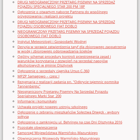
DRUGI NIEOGRANICZONY PRZETARG PISEMNY NA SPRZEDAŻ
POJAZDU SPECJALNEGO STAR 200 PM 18P
Ogłoszenie o otwartym naborze Partnera do wspólnego
przygotowania i realizacji projektu
DRUGI NIEOGRANICZONY PRZETARG PISEMNY NA SPRZEDAŻ
POJAZDU OSOBOWEGO FIAT DOBLO
NIEOGRANICZONY PRZETARG PISEMNY NA SPRZEDAŻ POJAZDU
OSOBOWEGO FIAT DOBLO
Instytut Meteorologii i Gospodarki Wodnej
Decyzja w sprawie zatwierdzenia taryf dla zbiorowego zaopatrzenia
w wodę i zbiorowego odprowadzania ścieków
Ogólny schemat procedury kontroli przestrzegania zasad i
warunków korzystania z zezwoleń na sprzedaż napojów
alkoholowych w gminie Olsztynek
Ogłoszenie o sprzedaży ciągnika Ursus C-360
MPZP Samagowo – czesc I
Rezygnacja z realizacji zadania pn. "Odkrycie tajemnic pomnika
Tannenbergu"
Nieograniczony Przetargu Pisemny Na Sprzedaż Pojazdu
Specjalnego Marki Star_200
Informacje i komunikaty
Uchwała projekt nowego ustroju szkolnego
Ogłoszenie o zebraniu mieszkańców Sołectwa Drwęck - wybory
sołtysa
Ogłoszenie o zamknięciu ul. Behringa na czas Dni Olsztynka 2016
Pozostałe obwieszczenia
Samorząd Województwa Warmińsko-Mazurskiego
Obwieszczenia Wojewody Warmińsko-Mazurskiego