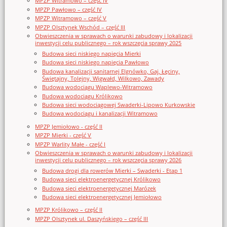
MPZP Witramowo – część IV
MPZP Pawłowo – część IV
MPZP Witramowo – część V
MPZP Olsztynek Wschód – część III
Obwieszczenia w sprawach o warunki zabudowy i lokalizacji
inwestycji celu publicznego – rok wszczęcia sprawy 2025
Budowa sieci niskiego napięcia Mierki
Budowa sieci niskiego napięcia Pawłowo
Budowa kanalizacji sanitarnej Elgnówko, Gaj, Łęciny,
Świętajny, Tolejny, Wigwałd, Wilkowo, Zawady
Budowa wodociągu Waplewo-Witramowo
Budowa wodociągu Królikowo
Budowa sieci wodociągowej Swaderki-Lipowo Kurkowskie
Budowa wodociągu i kanalizacji Witramowo
MPZP Jemiołowo - część II
MPZP Mierki - część V
MPZP Warlity Małe - część I
Obwieszczenia w sprawach o warunki zabudowy i lokalizacji
inwestycji celu publicznego – rok wszczęcia sprawy 2026
Budowa drogi dla rowerów Mierki – Swaderki - Etap 1
Budowa sieci elektroenergetycznej Królikowo
Budowa sieci elektroenergetycznej Marózek
Budowa sieci elektroenergetycznej Jemiołowo
MPZP Królikowo – część II
MPZP Olsztynek ul. Daszyńskiego – część III