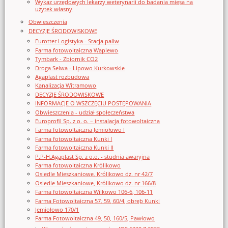
Wykaz urzędowych lekarzy weterynarii do badania mięsa na
użytek własny
Obwieszczenia
DECYZJE ŚRODOWISKOWE
Eurotter Logistyka - Stacja paliw
Farma fotowoltaiczna Waplewo
Tymbark - Zbiornik CO2
Droga Selwa - Lipowo Kurkowskie
Agaplast rozbudowa
Kanalizacja Witramowo
DECYZJE ŚRODOWISKOWE
INFORMACJE O WSZCZĘCIU POSTĘPOWANIA
Obwieszczenia - udział społeczeństwa
Europrofil Sp. z o. o. – instalacja fotowoltaiczna
Farma fotowoltaiczna Jemiołowo I
Farma fotowoltaiczna Kunki I
Farma fotowoltaiczna Kunki II
P.P-H.Agaplast Sp. z o.o. - studnia awaryjna
Farma fotowoltaiczna Królikowo
Osiedle Mieszkaniowe, Królikowo dz. nr 42/7
Osiedle Mieszkaniowe, Królikowo dz. nr 166/8
Farma fotowoltaiczna Wilkowo 106-6, 106-11
Farma Fotowoltaiczna 57, 59, 60/4, obręb Kunki
Jemiołowo 170/1
Farma Fotowoltaiczna 49, 50, 160/5, Pawłowo