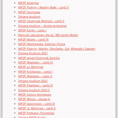
MPZP Ameryka
MPZP Platyny i Warlity Małe – część II
MPZP Sportowa
Zmiana studium
MPZP Olsztynek Wschód – część II
Zmiana studium – drugie wyłożenie
MPZP Kunki – czesc I
Warunki zabudowy dla dz. 380 obręb Mierki
MPZP Mierki – część III
MPZP Mierkowska, Zielona i Polna
MPZP Platyny, Warlity, Elgnówko, Gaj, Wigwałd i Zawady
Zmiana Studium 2021
MPZP węzeł Olsztynek Zachód
MPZP Waplewo – część IV
MPZP ul. Behringa
MPZP Królikowo – czesc I
MPZP Waplewo – czesc V
Zmiana studium 2022
MPZP Pawłowo – część III
Zmiana studium 2022 II
MPZP jezioro Jemiołowo
MPZP Wilcza – obszar A
MPZP Gąsiorowo – część III
MPZP ul. Behringa – część II
MPZP Perłowa i Pionierów
Zmiana MPZP Kunki