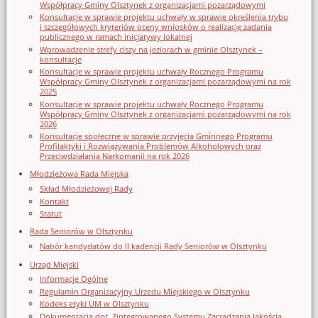
Współpracy Gminy Olsztynek z organizacjami pozarządowymi
Konsultacje w sprawie projektu uchwały w sprawie określenia trybu
i szczegółowych kryteriów oceny wniosków o realizację zadania
publicznego w ramach inicjatywy lokalnej
Wprowadzenie strefy ciszy na jeziorach w gminie Olsztynek –
konsultacje
Konsultacje w sprawie projektu uchwały Rocznego Programu
Współpracy Gminy Olsztynek z organizacjami pozarządowymi na rok
2025
Konsultacje w sprawie projektu uchwały Rocznego Programu
Współpracy Gminy Olsztynek z organizacjami pozarządowymi na rok
2026
Konsultacje społeczne w sprawie przyjęcia Gminnego Programu
Profilaktyki i Rozwiązywania Problemów Alkoholowych oraz
Przeciwdziałania Narkomanii na rok 2026
Młodzieżowa Rada Miejska
Skład Młodzieżowej Rady
Kontakt
Statut
Rada Seniorów w Olsztynku
Nabór kandydatów do II kadencji Rady Seniorów w Olsztynku
Urząd Miejski
Informacje Ogólne
Regulamin Organizacyjny Urzedu Miejskiego w Olsztynku
Kodeks etyki UM w Olsztynku
Dokumentacja dot. Zintegrowanego Systemu Zarządzania Jakością