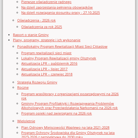
Pierwsze oświadczenie radnego
Na dzień zaprzestania pełnienia obowiązków
Na dzień rozwiązania stosunku pracy - 27.10.2025
Oświadczenia - 2026 rok
Oświadczenia za rok 2025
Raport o stanie Gminy
Plany, programy, strategie i ich wykonanie
Ponadlokalny Program Rewitalizacji Miast Sieci Cittaslow
Program rewitalizacji sieci miast
Lokalny Program Rewitalizacji gminy Olsztynek
Aktualizacja LPR – październik 2016
Aktualizacja LPR – lipiec 2017
Aktualizacja LPR – czerwiec 2018
Strategia Rozwoju Gminy
Roczne
Program współpracy z organizacjami pozarządowymi na 2026
rok
Gminny Program Profilaktyki i Rozwiązywania Problemów
Alkoholowych oraz Przeciwdziałania Narkomanii na 2026 rok
Program opieki nad zwierzętami na 2026 rok
Wieloletnie
Plan Odnowy Miejscowości Waplewo na lata 2021-2028
Program Ochrony Środowiska dla Gminy Olsztynek na lata
2023-2026 z perspektywą do 2030 roku