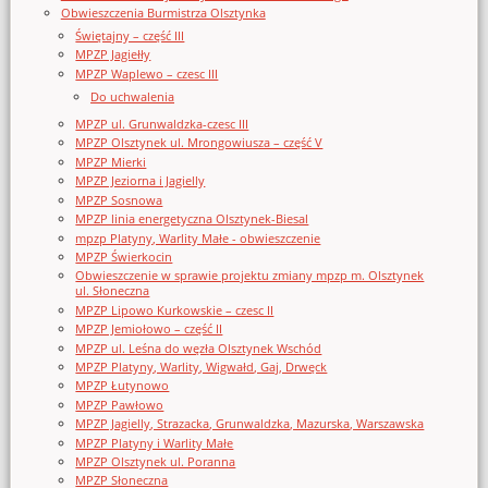
Obwieszczenia Burmistrza Olsztynka
Świętajny – część III
MPZP Jagiełły
MPZP Waplewo – czesc III
Do uchwalenia
MPZP ul. Grunwaldzka-czesc III
MPZP Olsztynek ul. Mrongowiusza – część V
MPZP Mierki
MPZP Jeziorna i Jagielly
MPZP Sosnowa
MPZP linia energetyczna Olsztynek-Biesal
mpzp Platyny, Warlity Małe - obwieszczenie
MPZP Świerkocin
Obwieszczenie w sprawie projektu zmiany mpzp m. Olsztynek
ul. Słoneczna
MPZP Lipowo Kurkowskie – czesc II
MPZP Jemiołowo – część II
MPZP ul. Leśna do węzła Olsztynek Wschód
MPZP Platyny, Warlity, Wigwałd, Gaj, Drwęck
MPZP Łutynowo
MPZP Pawłowo
MPZP Jagielly, Strazacka, Grunwaldzka, Mazurska, Warszawska
MPZP Platyny i Warlity Małe
MPZP Olsztynek ul. Poranna
MPZP Słoneczna