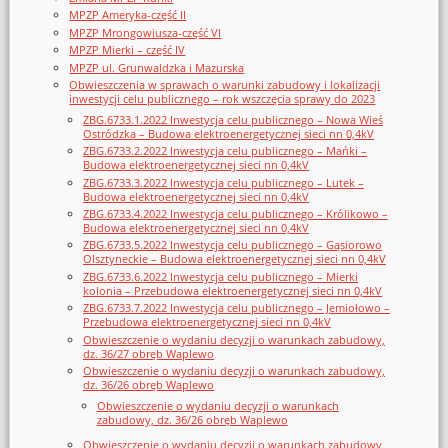
MPZP Ameryka-część II
MPZP Mrongowiusza-część VI
MPZP Mierki – część IV
MPZP ul. Grunwaldzka i Mazurska
Obwieszczenia w sprawach o warunki zabudowy i lokalizacji
inwestycji celu publicznego – rok wszczęcia sprawy do 2023
ZBG.6733.1.2022 Inwestycja celu publicznego – Nowa Wieś
Ostródzka – Budowa elektroenergetycznej sieci nn 0,4kV
ZBG.6733.2.2022 Inwestycja celu publicznego – Mańki –
Budowa elektroenergetycznej sieci nn 0,4kV
ZBG.6733.3.2022 Inwestycja celu publicznego – Lutek –
Budowa elektroenergetycznej sieci nn 0,4kV
ZBG.6733.4.2022 Inwestycja celu publicznego – Królikowo –
Budowa elektroenergetycznej sieci nn 0,4kV
ZBG.6733.5.2022 Inwestycja celu publicznego – Gąsiorowo
Olsztyneckie – Budowa elektroenergetycznej sieci nn 0,4kV
ZBG.6733.6.2022 Inwestycja celu publicznego – Mierki
kolonia – Przebudowa elektroenergetycznej sieci nn 0,4kV
ZBG.6733.7.2022 Inwestycja celu publicznego – Jemiołowo –
Przebudowa elektroenergetycznej sieci nn 0,4kV
Obwieszczenie o wydaniu decyzji o warunkach zabudowy,
dz. 36/27 obręb Waplewo
Obwieszczenie o wydaniu decyzji o warunkach zabudowy,
dz. 36/26 obręb Waplewo
Obwieszczenie o wydaniu decyzji o warunkach
zabudowy, dz. 36/26 obręb Waplewo
Obwieszczenie o wydaniu decyzji o warunkach zabudowy,