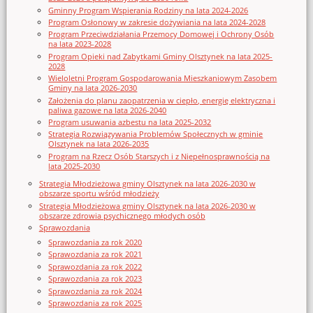
Gminny Program Wspierania Rodziny na lata 2024-2026
Program Osłonowy w zakresie dożywiania na lata 2024-2028
Program Przeciwdziałania Przemocy Domowej i Ochrony Osób
na lata 2023-2028
Program Opieki nad Zabytkami Gminy Olsztynek na lata 2025-
2028
Wieloletni Program Gospodarowania Mieszkaniowym Zasobem
Gminy na lata 2026-2030
Założenia do planu zaopatrzenia w ciepło, energię elektryczna i
paliwa gazowe na lata 2026-2040
Program usuwania azbestu na lata 2025-2032
Strategia Rozwiązywania Problemów Społecznych w gminie
Olsztynek na lata 2026-2035
Program na Rzecz Osób Starszych i z Niepełnosprawnością na
lata 2025-2030
Strategia Młodzieżowa gminy Olsztynek na lata 2026-2030 w
obszarze sportu wśród młodzieży
Strategia Młodzieżowa gminy Olsztynek na lata 2026-2030 w
obszarze zdrowia psychicznego młodych osób
Sprawozdania
Sprawozdania za rok 2020
Sprawozdania za rok 2021
Sprawozdania za rok 2022
Sprawozdania za rok 2023
Sprawozdania za rok 2024
Sprawozdania za rok 2025