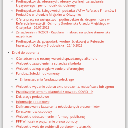
Podinspektor ds. obronnych, obrony cywilnej i zarządzania
kryzysowego - pełnomocnik ds. ochrony
Podinspektor ds. księgowości i podatku VAT w Referacie Finansów i
Podatków w Urzędzie Miejskim w Olsztynku
Oferta pracy na zastępstwo - podinspektor ds. drogownictwa w
Referacie Inwestycji i Ochrony Środowiska Urzędu Miejskiego w
Olsztynku - 26.07.2022
Zarządzenie nr 9/2009 - Regulamin naboru na wolne stanowiska
urzędnicze.
Podinspektor ds. gospodarki wodno–ściekowej w Referacie
Inwestycji i Ochrony Środowiska - 25.10.2022
Druki do pobrania
Oświadczenie o rocznej wartości sprzedanego alkoholu
Wniosek o zezwolenie na sprzedaz alkoholu
Wniosek o zakup węgla w cenie preferencyjnej
Fundusz Sołecki - dokumenty
Zmiana zadania funduszu sołeckiego
Wniosek o wydanie odpisu aktu urodzenia, małżeństwa lub zgonu
Przedłużenie terminu płatności z powodu COVID-19
Deklaracje podatkowe
Informacje podatkowe
Dofinansowanie kształcenia młodocianych pracowników
Kwestonariusz osobowy
Wniosek o udostępnienie informacji publicznej
PPF Wniosek o przyznanie prawa pomocy
Wniosek o wpis do ewidencji obiektów hotelarskich