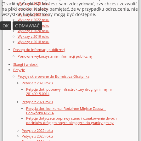
(Tracking Cookies). Możesz sam zdecydować, czy chcesz zezwolić
Wykazy z 2025 roku
na pliki cookie. Należy pamiętać, że w przypadku odrzucenia, nie
Wykazy z 2024 roku
wszystkie funkcje strony mogą być dostępne.
Wykazy z 2023 roku
Wykazy z 2022 roku
OK
ODMAWIAĆ
Wykazy z 2021 roku
Wykazy z 2020 roku
Wykazy z 2019 roku
Wykazy z 2018 roku
Dostęp do informacji publicznej
Ponowne wykorzystanie informacji publicznej
Skargi i wnioski
Petycje
Petycje skierowane do Burmistrza Olsztynka
Petycje z 2020 roku
Petycja dot. poprawy infrastruktury drogi gminnej nr
281409_5.0014
Petycje z 2021 roku
Petycja dot. konkursu: Rodzinne Miejsce Zabaw -
Podwórko NIVEA
Petycja dotycząca poprawy stanu i oznakowania dwóch
odcinków dróg gminnych biegących do granicy gminy
Petycje z 2022 roku
Petycje z 2023 roku