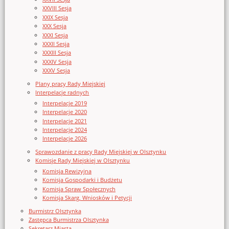
XXVIII Sesja
XXIX Sesja
XXX Sesja
XXXI Sesja
XXXII Sesja
XXXIII Sesja
XXXIV Sesja
XXXV Sesja
Plany pracy Rady Miejskiej
Interpelacje radnych
Interpelacje 2019
Interpelacje 2020
Interpelacje 2021
Interpelacje 2024
Interpelacje 2026
Sprawozdanie z pracy Rady Miejskiej w Olsztynku
Komisje Rady Miejskiej w Olsztynku
Komisja Rewizyjna
Komisja Gospodarki i Budżetu
Komisja Spraw Społecznych
Komisja Skarg, Wniosków i Petycji
Burmistrz Olsztynka
Zastępca Burmistrza Olsztynka
Sekretarz Miasta