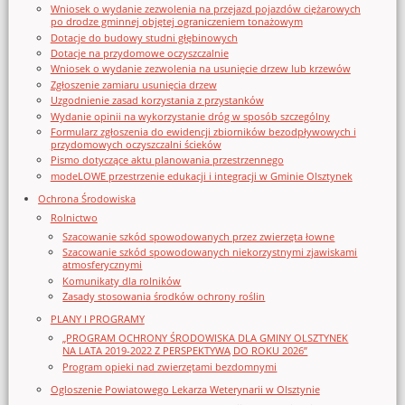
Wniosek o wydanie zezwolenia na przejazd pojazdów ciężarowych
po drodze gminnej objętej ograniczeniem tonażowym
Dotacje do budowy studni głębinowych
Dotacje na przydomowe oczyszczalnie
Wniosek o wydanie zezwolenia na usunięcie drzew lub krzewów
Zgłoszenie zamiaru usunięcia drzew
Uzgodnienie zasad korzystania z przystanków
Wydanie opinii na wykorzystanie dróg w sposób szczególny
Formularz zgłoszenia do ewidencji zbiorników bezodpływowych i
przydomowych oczyszczalni ścieków
Pismo dotyczące aktu planowania przestrzennego
modeLOWE przestrzenie edukacji i integracji w Gminie Olsztynek
Ochrona Środowiska
Rolnictwo
Szacowanie szkód spowodowanych przez zwierzęta łowne
Szacowanie szkód spowodowanych niekorzystnymi zjawiskami
atmosferycznymi
Komunikaty dla rolników
Zasady stosowania środków ochrony roślin
PLANY I PROGRAMY
„PROGRAM OCHRONY ŚRODOWISKA DLA GMINY OLSZTYNEK
NA LATA 2019-2022 Z PERSPEKTYWĄ DO ROKU 2026”
Program opieki nad zwierzętami bezdomnymi
Ogloszenie Powiatowego Lekarza Weterynarii w Olsztynie