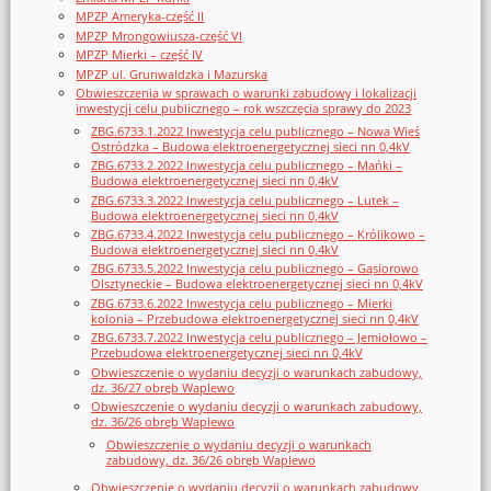
MPZP Ameryka-część II
MPZP Mrongowiusza-część VI
MPZP Mierki – część IV
MPZP ul. Grunwaldzka i Mazurska
Obwieszczenia w sprawach o warunki zabudowy i lokalizacji
inwestycji celu publicznego – rok wszczęcia sprawy do 2023
ZBG.6733.1.2022 Inwestycja celu publicznego – Nowa Wieś
Ostródzka – Budowa elektroenergetycznej sieci nn 0,4kV
ZBG.6733.2.2022 Inwestycja celu publicznego – Mańki –
Budowa elektroenergetycznej sieci nn 0,4kV
ZBG.6733.3.2022 Inwestycja celu publicznego – Lutek –
Budowa elektroenergetycznej sieci nn 0,4kV
ZBG.6733.4.2022 Inwestycja celu publicznego – Królikowo –
Budowa elektroenergetycznej sieci nn 0,4kV
ZBG.6733.5.2022 Inwestycja celu publicznego – Gąsiorowo
Olsztyneckie – Budowa elektroenergetycznej sieci nn 0,4kV
ZBG.6733.6.2022 Inwestycja celu publicznego – Mierki
kolonia – Przebudowa elektroenergetycznej sieci nn 0,4kV
ZBG.6733.7.2022 Inwestycja celu publicznego – Jemiołowo –
Przebudowa elektroenergetycznej sieci nn 0,4kV
Obwieszczenie o wydaniu decyzji o warunkach zabudowy,
dz. 36/27 obręb Waplewo
Obwieszczenie o wydaniu decyzji o warunkach zabudowy,
dz. 36/26 obręb Waplewo
Obwieszczenie o wydaniu decyzji o warunkach
zabudowy, dz. 36/26 obręb Waplewo
Obwieszczenie o wydaniu decyzji o warunkach zabudowy,