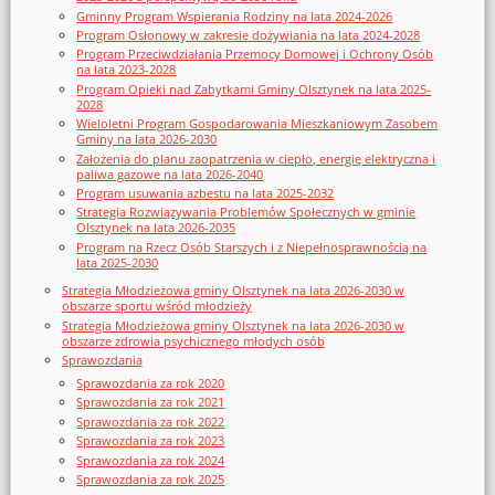
Gminny Program Wspierania Rodziny na lata 2024-2026
Program Osłonowy w zakresie dożywiania na lata 2024-2028
Program Przeciwdziałania Przemocy Domowej i Ochrony Osób
na lata 2023-2028
Program Opieki nad Zabytkami Gminy Olsztynek na lata 2025-
2028
Wieloletni Program Gospodarowania Mieszkaniowym Zasobem
Gminy na lata 2026-2030
Założenia do planu zaopatrzenia w ciepło, energię elektryczna i
paliwa gazowe na lata 2026-2040
Program usuwania azbestu na lata 2025-2032
Strategia Rozwiązywania Problemów Społecznych w gminie
Olsztynek na lata 2026-2035
Program na Rzecz Osób Starszych i z Niepełnosprawnością na
lata 2025-2030
Strategia Młodzieżowa gminy Olsztynek na lata 2026-2030 w
obszarze sportu wśród młodzieży
Strategia Młodzieżowa gminy Olsztynek na lata 2026-2030 w
obszarze zdrowia psychicznego młodych osób
Sprawozdania
Sprawozdania za rok 2020
Sprawozdania za rok 2021
Sprawozdania za rok 2022
Sprawozdania za rok 2023
Sprawozdania za rok 2024
Sprawozdania za rok 2025