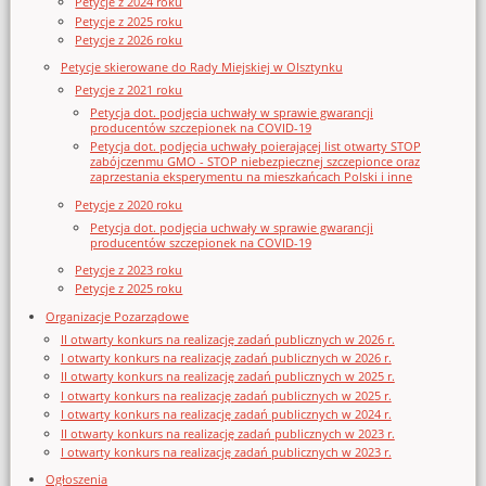
Petycje z 2024 roku
Petycje z 2025 roku
Petycje z 2026 roku
Petycje skierowane do Rady Miejskiej w Olsztynku
Petycje z 2021 roku
Petycja dot. podjęcia uchwały w sprawie gwarancji
producentów szczepionek na COVID-19
Petycja dot. podjęcia uchwały poierającej list otwarty STOP
zabójczenmu GMO - STOP niebezpiecznej szczepionce oraz
zaprzestania eksperymentu na mieszkańcach Polski i inne
Petycje z 2020 roku
Petycja dot. podjęcia uchwały w sprawie gwarancji
producentów szczepionek na COVID-19
Petycje z 2023 roku
Petycje z 2025 roku
Organizacje Pozarządowe
II otwarty konkurs na realizację zadań publicznych w 2026 r.
I otwarty konkurs na realizację zadań publicznych w 2026 r.
II otwarty konkurs na realizację zadań publicznych w 2025 r.
I otwarty konkurs na realizację zadań publicznych w 2025 r.
I otwarty konkurs na realizację zadań publicznych w 2024 r.
II otwarty konkurs na realizację zadań publicznych w 2023 r.
I otwarty konkurs na realizację zadań publicznych w 2023 r.
Ogłoszenia