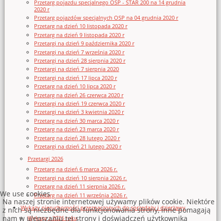
Przetarg pojazdu specjalnego OSP - STAR 200 na 14 grudnia
2020 r
Przetarg pojazdów specjalnych OSP na 04 grudnia 2020 r
Przetarg na dzień 10 listopada 2020 r
Przetarg na dzień 9 listopada 2020 r
Przetargi na dzień 9 października 2020 r
Przetargi na dzień 7 września 2020 r
Przetargi na dzień 28 sierpnia 2020 r
Przetargi na dzień 7 sierpnia 2020
Przetargi na dzień 17 lipca 2020 r
Przetarg na dzień 10 lipca 2020 r
Przetarg na dzień 26 czerwca 2020 r
Przetargi na dzień 19 czerwca 2020 r
Przetargi na dzień 3 kwietnia 2020 r
Przetarg na dzień 30 marca 2020 r
Przetarg na dzień 23 marca 2020 r
Przetarg na dzień 28 lutego 2020 r
Przetargi na dzień 21 lutego 2020 r
Przetargi 2026
Przetarg na dzień 6 marca 2026 r.
Przetargi na dzień 10 sierpnia 2026 r.
Przetarg na dzień 11 sierpnia 2026 r.
We use cookies
Przetarg na dzień 11 września 2026 r.
Na naszej stronie internetowej używamy plików cookie. Niektóre
Wykazy nieruchomości przeznaczonych do sprzedaży i dzierżawy
z nich są niezbędne dla funkcjonowania strony, inne pomagają
nam w ulepszaniu tej strony i doświadczeń użytkownika
Wykazy z 2026 roku