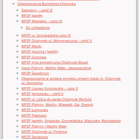
Obwieszczenia Burmistrza Olsztynka
Świętajny – część III
MPZP Jagiełły
MPZP Waplewo – czesc III
Do uchwalenia
MPZP ul. Grunwaldzka-czesc III
MPZP Olsztynek ul. Mrongowiusza – część V
MPZP Mierki
MPZP Jeziorna i Jagielly
MPZP Sosnowa
MPZP linia energetyczna Olsztynek-Biesal
mpzp Platyny, Warlity Małe - obwieszczenie
MPZP Świerkocin
Obwieszczenie w sprawie projektu zmiany mpzp m. Olsztynek
ul. Słoneczna
MPZP Lipowo Kurkowskie – czesc II
MPZP Jemiołowo – część II
MPZP ul. Leśna do węzła Olsztynek Wschód
MPZP Platyny, Warlity, Wigwałd, Gaj, Drwęck
MPZP Łutynowo
MPZP Pawłowo
MPZP Jagielly, Strazacka, Grunwaldzka, Mazurska, Warszawska
MPZP Platyny i Warlity Małe
MPZP Olsztynek ul. Poranna
MPZP Słoneczna