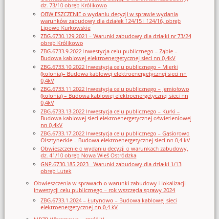
dz. 73/10 obręb Królikowo
OBWIESZCZENIE o wydaniu decyzji w sprawie wydania
warunków zabudowy dla działek 124/15 i 124/16, obręb
Lipowo Kurkowskie
ZBG.6730.129.2021 – Warunki zabudowy dla działki nr 73/24
obręb Królikowo
ZBG.6733.9.2022 Inwestycja celu publicznego – Ząbie –
Budowa kablowej elektroenergetycznej sieci nn 0,4kV
ZBG.6733.10.2022 Inwestycja celu publicznego – Mierki
(kolonia)– Budowa kablowej elektroenergetycznej sieci nn
0,4kV
ZBG.6733.11.2022 Inwestycja celu publicznego – Jemiołowo
(kolonia) – Budowa kablowej elektroenergetycznej sieci nn
0,4kV
ZBG.6733.13.2022 Inwestycja celu publicznego – Kurki –
Budowa kablowej sieci elektroenergetycznej oświetleniowej
nn 0,4kV
ZBG.6733.17.2022 Inwestycja celu publicznego – Gąsiorowo
Olsztyneckie – Budowa elektroenergetycznej sieci nn 0,4 kV
Obwieszczenie o wydaniu decyzji o warunkach zabudowy,
dz. 41/10 obręb Nowa Wieś Ostródzka
GNP.6730.185.2023 - Warunki zabudowy dla działki 1/13
obręb Lutek
Obwieszczenia w sprawach o warunki zabudowy i lokalizacji
inwestycji celu publicznego – rok wszczęcia sprawy 2024
ZBG.6733.1.2024 – Łutynowo – Budowa kablowej sieci
elektroenergetycznej nn 0,4 kV