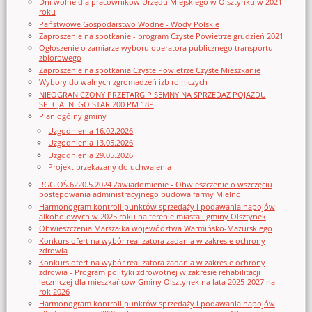
Dni wolne dla pracowników Urzędu Miejskiego w Olsztynku w 2021
roku
Państwowe Gospodarstwo Wodne - Wody Polskie
Zaproszenie na spotkanie - program Czyste Powietrze grudzień 2021
Ogłoszenie o zamiarze wyboru operatora publicznego transportu
zbiorowego
Zaproszenie na spotkania Czyste Powietrze Czyste Mieszkanie
Wybory do walnych zgromadzeń izb rolniczych
NIEOGRANICZONY PRZETARG PISEMNY NA SPRZEDAŻ POJAZDU
SPECJALNEGO STAR 200 PM 18P
Plan ogólny gminy
Uzgodnienia 16.02.2026
Uzgodnienia 13.05.2026
Uzgodnienia 29.05.2026
Projekt przekazany do uchwalenia
RGGIOŚ.6220.5.2024 Zawiadomienie - Obwieszczenie o wszczęciu
postępowania administracyjnego budowa farmy Mielno
Harmonogram kontroli punktów sprzedaży i podawania napojów
alkoholowych w 2025 roku na terenie miasta i gminy Olsztynek
Obwieszczenia Marszałka województwa Warmińsko-Mazurskiego
Konkurs ofert na wybór realizatora zadania w zakresie ochrony
zdrowia
Konkurs ofert na wybór realizatora zadania w zakresie ochrony
zdrowia - Program polityki zdrowotnej w zakresie rehabilitacji
leczniczej dla mieszkańców Gminy Olsztynek na lata 2025-2027 na
rok 2026
Harmonogram kontroli punktów sprzedaży i podawania napojów