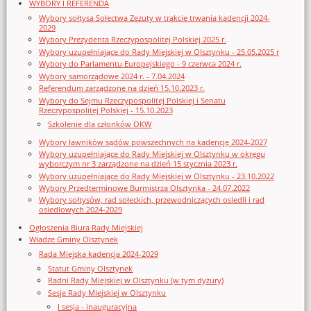
WYBORY I REFERENDA
Wybory sołtysa Sołectwa Zezuty w trakcie trwania kadencji 2024-
2029
Wybory Prezydenta Rzeczypospolitej Polskiej 2025 r.
Wybory uzupełniające do Rady Miejskiej w Olsztynku - 25.05.2025 r
Wybory do Parlamentu Europejskiego - 9 czerwca 2024 r.
Wybory samorządowe 2024 r. - 7.04.2024
Referendum zarządzone na dzień 15.10.2023 r.
Wybory do Sejmu Rzeczypospolitej Polskiej i Senatu
Rzeczypospolitej Polskiej - 15.10.2023
Szkolenie dla członków OKW
Wybory ławników sądów powszechnych na kadencję 2024-2027
Wybory uzupełniające do Rady Miejskiej w Olsztynku w okręgu
wyborczym nr 3 zarządzone na dzień 15 stycznia 2023 r.
Wybory uzupełniające do Rady Miejskiej w Olsztynku - 23.10.2022
Wybory Przedterminowe Burmistrza Olsztynka - 24.07.2022
Wybory sołtysów, rad sołeckich, przewodniczących osiedli i rad
osiedlowych 2024-2029
Ogłoszenia Biura Rady Miejskiej
Władze Gminy Olsztynek
Rada Miejska kadencja 2024-2029
Statut Gminy Olsztynek
Radni Rady Miejskiej w Olsztynku (w tym dyżury)
Sesje Rady Miejskiej w Olsztynku
I sesja - inauguracyjna