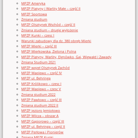
MPZP Ameryka
MPZP Platyny i Warlity Małe – część II
MPZP Sportowa
Zmiana studium
MPZP Olsztynek Wschód – część II
Zmiana studium – drugie wyłożenie
MPZP Kunki – czesc I
Warunki zabudowy dla dz. 380 obręb Mierki
MPZP Mierki – część III
MPZP Mierkowska, Zielona i Polna
MPZP Platyny, Warlity, Elgnówko, Gaj, Wigwałd i Zawady
Zmiana Studium 2021
MPZP węzeł Olsztynek Zachód
MPZP Waplewo – część IV
MPZP ul. Behringa
MPZP Królikowo – czesc I
MPZP Waplewo – czesc V
Zmiana studium 2022
MPZP Pawłowo – część III
Zmiana studium 2022 II
MPZP jezioro Jemiołowo
MPZP Wilcza – obszar A
MPZP Gąsiorowo – część III
MPZP ul. Behringa – część II
MPZP Perłowa i Pionierów
Zmiana MPZP Kunki