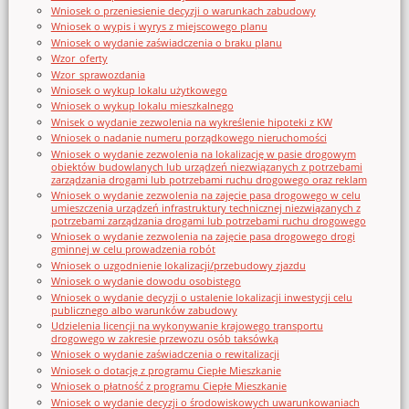
Wniosek o przeniesienie decyzji o warunkach zabudowy
Wniosek o wypis i wyrys z miejscowego planu
Wniosek o wydanie zaświadczenia o braku planu
Wzor_oferty
Wzor_sprawozdania
Wniosek o wykup lokalu użytkowego
Wniosek o wykup lokalu mieszkalnego
Wnisek o wydanie zezwolenia na wykreślenie hipoteki z KW
Wniosek o nadanie numeru porządkowego nieruchomości
Wniosek o wydanie zezwolenia na lokalizację w pasie drogowym
obiektów budowlanych lub urządzeń niezwiązanych z potrzebami
zarządzania drogami lub potrzebami ruchu drogowego oraz reklam
Wniosek o wydanie zezwolenia na zajęcie pasa drogowego w celu
umieszczenia urządzeń infrastruktury technicznej niezwiązanych z
potrzebami zarządzania drogami lub potrzebami ruchu drogowego
Wniosek o wydanie zezwolenia na zajęcie pasa drogowego drogi
gminnej w celu prowadzenia robót
Wniosek o uzgodnienie lokalizacji/przebudowy zjazdu
Wniosek o wydanie dowodu osobistego
Wniosek o wydanie decyzji o ustalenie lokalizacji inwestycji celu
publicznego albo warunków zabudowy
Udzielenia licencji na wykonywanie krajowego transportu
drogowego w zakresie przewozu osób taksówką
Wniosek o wydanie zaświadczenia o rewitalizacji
Wniosek o dotację z programu Ciepłe Mieszkanie
Wniosek o płatność z programu Ciepłe Mieszkanie
Wniosek o wydanie decyzji o środowiskowych uwarunkowaniach