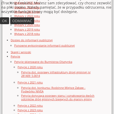
(Tracking Cookies). Możesz sam zdecydować, czy chcesz zezwolić
Wykazy z 2025 roku
na pliki cookie. Należy pamiętać, że w przypadku odrzucenia, nie
Wykazy z 2024 roku
wszystkie funkcje strony mogą być dostępne.
Wykazy z 2023 roku
Wykazy z 2022 roku
OK
ODMAWIAĆ
Wykazy z 2021 roku
Wykazy z 2020 roku
Wykazy z 2019 roku
Wykazy z 2018 roku
Dostęp do informacji publicznej
Ponowne wykorzystanie informacji publicznej
Skargi i wnioski
Petycje
Petycje skierowane do Burmistrza Olsztynka
Petycje z 2020 roku
Petycja dot. poprawy infrastruktury drogi gminnej nr
281409_5.0014
Petycje z 2021 roku
Petycja dot. konkursu: Rodzinne Miejsce Zabaw -
Podwórko NIVEA
Petycja dotycząca poprawy stanu i oznakowania dwóch
odcinków dróg gminnych biegących do granicy gminy
Petycje z 2022 roku
Petycje z 2023 roku