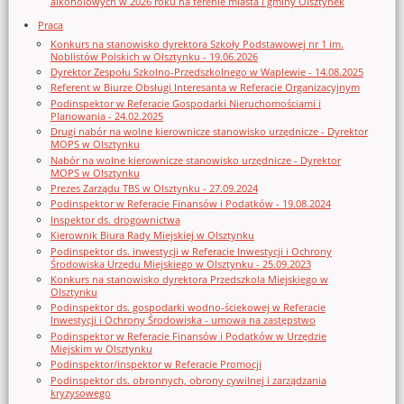
alkoholowych w 2026 roku na terenie miasta i gminy Olsztynek
Praca
Konkurs na stanowisko dyrektora Szkoły Podstawowej nr 1 im.
Noblistów Polskich w Olsztynku - 19.06.2026
Dyrektor Zespołu Szkolno-Przedszkolnego w Waplewie - 14.08.2025
Referent w Biurze Obsługi Interesanta w Referacie Organizacyjnym
Podinspektor w Referacie Gospodarki Nieruchomościami i
Planowania - 24.02.2025
Drugi nabór na wolne kierownicze stanowisko urzędnicze - Dyrektor
MOPS w Olsztynku
Nabór na wolne kierownicze stanowisko urzędnicze - Dyrektor
MOPS w Olsztynku
Prezes Zarządu TBS w Olsztynku - 27.09.2024
Podinspektor w Referacie Finansów i Podatków - 19.08.2024
Inspektor ds. drogownictwa
Kierownik Biura Rady Miejskiej w Olsztynku
Podinspektor ds. inwestycji w Referacie Inwestycji i Ochrony
Środowiska Urzędu Miejskiego w Olsztynku - 25.09.2023
Konkurs na stanowisko dyrektora Przedszkola Miejskiego w
Olsztynku
Podinspektor ds. gospodarki wodno-ściekowej w Referacie
Inwestycji i Ochrony Środowiska - umowa na zastępstwo
Podinspektor w Referacie Finansów i Podatków w Urzędzie
Miejskim w Olsztynku
Podinspektor/inspektor w Referacie Promocji
Podinspektor ds. obronnych, obrony cywilnej i zarządzania
kryzysowego