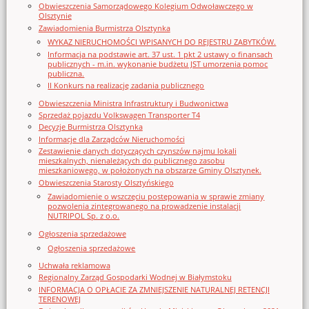
Obwieszczenia Samorządowego Kolegium Odwoławczego w
Olsztynie
Zawiadomienia Burmistrza Olsztynka
WYKAZ NIERUCHOMOŚCI WPISANYCH DO REJESTRU ZABYTKÓW.
Informacja na podstawie art. 37 ust. 1 pkt 2 ustawy o finansach
publicznych - m.in. wykonanie budżetu JST umorzenia pomoc
publiczna.
II Konkurs na realizację zadania publicznego
Obwieszczenia Ministra Infrastruktury i Budwonictwa
Sprzedaż pojazdu Volkswagen Transporter T4
Decyzje Burmistrza Olsztynka
Informacje dla Zarządców Nieruchomości
Zestawienie danych dotyczących czynszów najmu lokali
mieszkalnych, nienależących do publicznego zasobu
mieszkaniowego, w położonych na obszarze Gminy Olsztynek.
Obwieszczenia Starosty Olsztyńskiego
Zawiadomienie o wszczęciu postępowania w sprawie zmiany
pozwolenia zintegrowanego na prowadzenie instalacji
NUTRIPOL Sp. z o.o.
Ogłoszenia sprzedażowe
Ogłoszenia sprzedażowe
Uchwała reklamowa
Regionalny Zarząd Gospodarki Wodnej w Białymstoku
INFORMACJA O OPŁACIE ZA ZMNIEJSZENIE NATURALNEJ RETENCJI
TERENOWEJ