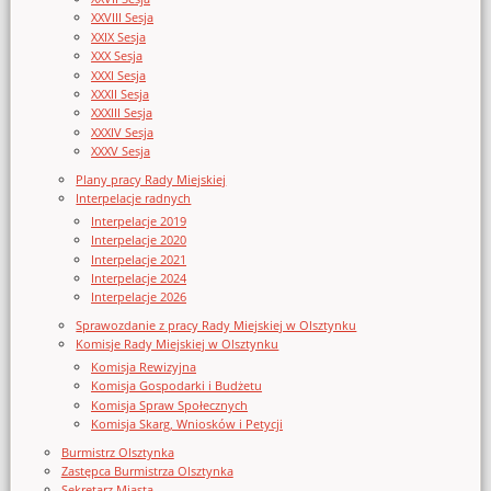
XXVIII Sesja
XXIX Sesja
XXX Sesja
XXXI Sesja
XXXII Sesja
XXXIII Sesja
XXXIV Sesja
XXXV Sesja
Plany pracy Rady Miejskiej
Interpelacje radnych
Interpelacje 2019
Interpelacje 2020
Interpelacje 2021
Interpelacje 2024
Interpelacje 2026
Sprawozdanie z pracy Rady Miejskiej w Olsztynku
Komisje Rady Miejskiej w Olsztynku
Komisja Rewizyjna
Komisja Gospodarki i Budżetu
Komisja Spraw Społecznych
Komisja Skarg, Wniosków i Petycji
Burmistrz Olsztynka
Zastępca Burmistrza Olsztynka
Sekretarz Miasta