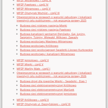
MPZP Witramowo – część IV
MPZP Pawłowo – część IV
MPZP Witramowo – część V
MPZP Olsztynek Wschód – część III
Obwieszczenia w sprawach o warunki zabudowy i lokalizacji
inwestycji celu publicznego – rok wszczęcia sprawy 2025
Budowa sieci niskiego napięcia Mierki
Budowa sieci niskiego napięcia Pawłowo
Budowa kanalizacji sanitarnej Elgnówko, Gaj, Łęciny,
Świętajny, Tolejny, Wigwałd, Wilkowo, Zawady
Budowa wodociągu Waplewo-Witramowo
Budowa wodociągu Królikowo
Budowa sieci wodociągowej Swaderki-Lipowo Kurkowskie
Budowa wodociągu i kanalizacji Witramowo
MPZP Jemiołowo - część II
MPZP Mierki - część V
MPZP Warlity Małe - część I
Obwieszczenia w sprawach o warunki zabudowy i lokalizacji
inwestycji celu publicznego – rok wszczęcia sprawy 2026
Budowa drogi dla rowerów Mierki – Swaderki - Etap 1
Budowa sieci elektroenergetycznej Królikowo
Budowa sieci elektroenergetycznej Marózek
Budowa sieci elektroenergetycznej Jemiołowo
MPZP Królikowo – część II
MPZP Olsztynek ul. Daszyńskiego – część III