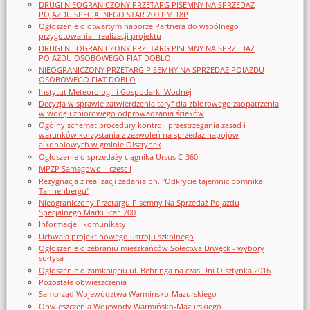
DRUGI NIEOGRANICZONY PRZETARG PISEMNY NA SPRZEDAŻ
POJAZDU SPECJALNEGO STAR 200 PM 18P
Ogłoszenie o otwartym naborze Partnera do wspólnego
przygotowania i realizacji projektu
DRUGI NIEOGRANICZONY PRZETARG PISEMNY NA SPRZEDAŻ
POJAZDU OSOBOWEGO FIAT DOBLO
NIEOGRANICZONY PRZETARG PISEMNY NA SPRZEDAŻ POJAZDU
OSOBOWEGO FIAT DOBLO
Instytut Meteorologii i Gospodarki Wodnej
Decyzja w sprawie zatwierdzenia taryf dla zbiorowego zaopatrzenia
w wodę i zbiorowego odprowadzania ścieków
Ogólny schemat procedury kontroli przestrzegania zasad i
warunków korzystania z zezwoleń na sprzedaż napojów
alkoholowych w gminie Olsztynek
Ogłoszenie o sprzedaży ciągnika Ursus C-360
MPZP Samagowo – czesc I
Rezygnacja z realizacji zadania pn. "Odkrycie tajemnic pomnika
Tannenbergu"
Nieograniczony Przetargu Pisemny Na Sprzedaż Pojazdu
Specjalnego Marki Star_200
Informacje i komunikaty
Uchwała projekt nowego ustroju szkolnego
Ogłoszenie o zebraniu mieszkańców Sołectwa Drwęck - wybory
sołtysa
Ogłoszenie o zamknięciu ul. Behringa na czas Dni Olsztynka 2016
Pozostałe obwieszczenia
Samorząd Województwa Warmińsko-Mazurskiego
Obwieszczenia Wojewody Warmińsko-Mazurskiego