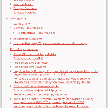
Skarbnik Miasta
Zastępca Skarbnika
Sołectwa i Osiedla
Akty prawne
Statut Gminy
Uchwały Rady Miejskiej
Rejestry uchwał Rady Miejskiej
Zarządzenia Burmistrza
Dziennik Urzędowy Województwa Warmińsko-Mazurskiego
Konsultacje społeczne
Statut Młodzieżowej Rady Miejskiej
Zmiany w statucie MRM
Podział sołectwa Łutynowo
Podział sołectwa Pawłowo
Projekt uchwały Rocznego Programu Współpracy Gminy Olsztynek z
organizacjami pozarządowymi na rok 2022
Konsultacje społeczne dotyczące projektu uchwały w sprawie
utworzenia Olsztyneckiej Rady Seniorów i nadania jej Statutu
Zmiany rodzaju miejscowości Kąpity
Zmiany rodzaju miejscowości Spoguny
Projekty statutów sołectw gminy Olsztynek
Konsultacje projektu „Programu Ochrony Środowiska dla Gminy
Olsztynek na lata 2023-2026 z perspektywą do roku 2030
Konsultacje w sprawie projektu uchwały Rocznego Programu