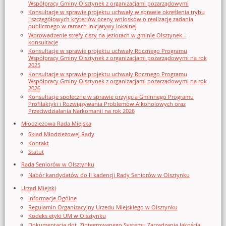
Współpracy Gminy Olsztynek z organizacjami pozarządowymi
Konsultacje w sprawie projektu uchwały w sprawie określenia trybu
i szczegółowych kryteriów oceny wniosków o realizację zadania
publicznego w ramach inicjatywy lokalnej
Wprowadzenie strefy ciszy na jeziorach w gminie Olsztynek –
konsultacje
Konsultacje w sprawie projektu uchwały Rocznego Programu
Współpracy Gminy Olsztynek z organizacjami pozarządowymi na rok
2025
Konsultacje w sprawie projektu uchwały Rocznego Programu
Współpracy Gminy Olsztynek z organizacjami pozarządowymi na rok
2026
Konsultacje społeczne w sprawie przyjęcia Gminnego Programu
Profilaktyki i Rozwiązywania Problemów Alkoholowych oraz
Przeciwdziałania Narkomanii na rok 2026
Młodzieżowa Rada Miejska
Skład Młodzieżowej Rady
Kontakt
Statut
Rada Seniorów w Olsztynku
Nabór kandydatów do II kadencji Rady Seniorów w Olsztynku
Urząd Miejski
Informacje Ogólne
Regulamin Organizacyjny Urzedu Miejskiego w Olsztynku
Kodeks etyki UM w Olsztynku
Dokumentacja dot. Zintegrowanego Systemu Zarządzania Jakością