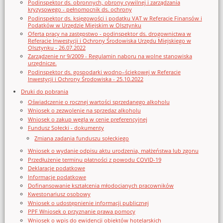
Podinspektor ds. obronnych, obrony cywilnej i zarządzania
kryzysowego - pełnomocnik ds. ochrony
Podinspektor ds. księgowości i podatku VAT w Referacie Finansów i
Podatków w Urzędzie Miejskim w Olsztynku
Oferta pracy na zastępstwo - podinspektor ds. drogownictwa w
Referacie Inwestycji i Ochrony Środowiska Urzędu Miejskiego w
Olsztynku - 26.07.2022
Zarządzenie nr 9/2009 - Regulamin naboru na wolne stanowiska
urzędnicze.
Podinspektor ds. gospodarki wodno–ściekowej w Referacie
Inwestycji i Ochrony Środowiska - 25.10.2022
Druki do pobrania
Oświadczenie o rocznej wartości sprzedanego alkoholu
Wniosek o zezwolenie na sprzedaz alkoholu
Wniosek o zakup węgla w cenie preferencyjnej
Fundusz Sołecki - dokumenty
Zmiana zadania funduszu sołeckiego
Wniosek o wydanie odpisu aktu urodzenia, małżeństwa lub zgonu
Przedłużenie terminu płatności z powodu COVID-19
Deklaracje podatkowe
Informacje podatkowe
Dofinansowanie kształcenia młodocianych pracowników
Kwestonariusz osobowy
Wniosek o udostępnienie informacji publicznej
PPF Wniosek o przyznanie prawa pomocy
Wniosek o wpis do ewidencji obiektów hotelarskich