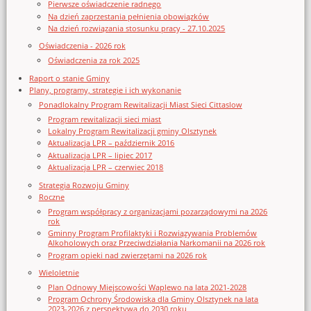
Pierwsze oświadczenie radnego
Na dzień zaprzestania pełnienia obowiązków
Na dzień rozwiązania stosunku pracy - 27.10.2025
Oświadczenia - 2026 rok
Oświadczenia za rok 2025
Raport o stanie Gminy
Plany, programy, strategie i ich wykonanie
Ponadlokalny Program Rewitalizacji Miast Sieci Cittaslow
Program rewitalizacji sieci miast
Lokalny Program Rewitalizacji gminy Olsztynek
Aktualizacja LPR – październik 2016
Aktualizacja LPR – lipiec 2017
Aktualizacja LPR – czerwiec 2018
Strategia Rozwoju Gminy
Roczne
Program współpracy z organizacjami pozarządowymi na 2026
rok
Gminny Program Profilaktyki i Rozwiązywania Problemów
Alkoholowych oraz Przeciwdziałania Narkomanii na 2026 rok
Program opieki nad zwierzętami na 2026 rok
Wieloletnie
Plan Odnowy Miejscowości Waplewo na lata 2021-2028
Program Ochrony Środowiska dla Gminy Olsztynek na lata
2023-2026 z perspektywą do 2030 roku