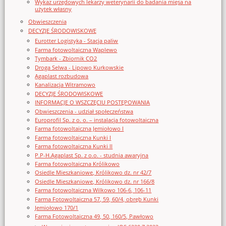
Wykaz urzędowych lekarzy weterynarii do badania mięsa na
użytek własny
Obwieszczenia
DECYZJE ŚRODOWISKOWE
Eurotter Logistyka - Stacja paliw
Farma fotowoltaiczna Waplewo
Tymbark - Zbiornik CO2
Droga Selwa - Lipowo Kurkowskie
Agaplast rozbudowa
Kanalizacja Witramowo
DECYZJE ŚRODOWISKOWE
INFORMACJE O WSZCZĘCIU POSTĘPOWANIA
Obwieszczenia - udział społeczeństwa
Europrofil Sp. z o. o. – instalacja fotowoltaiczna
Farma fotowoltaiczna Jemiołowo I
Farma fotowoltaiczna Kunki I
Farma fotowoltaiczna Kunki II
P.P-H.Agaplast Sp. z o.o. - studnia awaryjna
Farma fotowoltaiczna Królikowo
Osiedle Mieszkaniowe, Królikowo dz. nr 42/7
Osiedle Mieszkaniowe, Królikowo dz. nr 166/8
Farma fotowoltaiczna Wilkowo 106-6, 106-11
Farma Fotowoltaiczna 57, 59, 60/4, obręb Kunki
Jemiołowo 170/1
Farma Fotowoltaiczna 49, 50, 160/5, Pawłowo