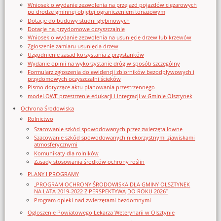
Wniosek o wydanie zezwolenia na przejazd pojazdów ciężarowych
po drodze gminnej objętej ograniczeniem tonażowym
Dotacje do budowy studni głębinowych
Dotacje na przydomowe oczyszczalnie
Wniosek o wydanie zezwolenia na usunięcie drzew lub krzewów
Zgłoszenie zamiaru usunięcia drzew
Uzgodnienie zasad korzystania z przystanków
Wydanie opinii na wykorzystanie dróg w sposób szczególny
Formularz zgłoszenia do ewidencji zbiorników bezodpływowych i
przydomowych oczyszczalni ścieków
Pismo dotyczące aktu planowania przestrzennego
modeLOWE przestrzenie edukacji i integracji w Gminie Olsztynek
Ochrona Środowiska
Rolnictwo
Szacowanie szkód spowodowanych przez zwierzęta łowne
Szacowanie szkód spowodowanych niekorzystnymi zjawiskami
atmosferycznymi
Komunikaty dla rolników
Zasady stosowania środków ochrony roślin
PLANY I PROGRAMY
„PROGRAM OCHRONY ŚRODOWISKA DLA GMINY OLSZTYNEK
NA LATA 2019-2022 Z PERSPEKTYWĄ DO ROKU 2026”
Program opieki nad zwierzętami bezdomnymi
Ogloszenie Powiatowego Lekarza Weterynarii w Olsztynie