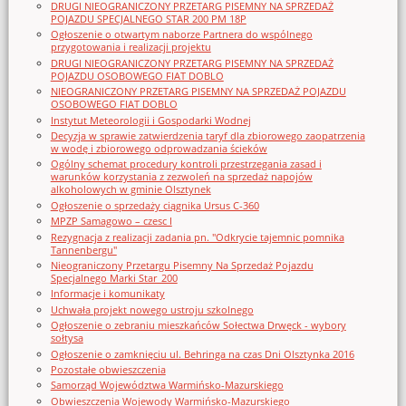
DRUGI NIEOGRANICZONY PRZETARG PISEMNY NA SPRZEDAŻ
POJAZDU SPECJALNEGO STAR 200 PM 18P
Ogłoszenie o otwartym naborze Partnera do wspólnego
przygotowania i realizacji projektu
DRUGI NIEOGRANICZONY PRZETARG PISEMNY NA SPRZEDAŻ
POJAZDU OSOBOWEGO FIAT DOBLO
NIEOGRANICZONY PRZETARG PISEMNY NA SPRZEDAŻ POJAZDU
OSOBOWEGO FIAT DOBLO
Instytut Meteorologii i Gospodarki Wodnej
Decyzja w sprawie zatwierdzenia taryf dla zbiorowego zaopatrzenia
w wodę i zbiorowego odprowadzania ścieków
Ogólny schemat procedury kontroli przestrzegania zasad i
warunków korzystania z zezwoleń na sprzedaż napojów
alkoholowych w gminie Olsztynek
Ogłoszenie o sprzedaży ciągnika Ursus C-360
MPZP Samagowo – czesc I
Rezygnacja z realizacji zadania pn. "Odkrycie tajemnic pomnika
Tannenbergu"
Nieograniczony Przetargu Pisemny Na Sprzedaż Pojazdu
Specjalnego Marki Star_200
Informacje i komunikaty
Uchwała projekt nowego ustroju szkolnego
Ogłoszenie o zebraniu mieszkańców Sołectwa Drwęck - wybory
sołtysa
Ogłoszenie o zamknięciu ul. Behringa na czas Dni Olsztynka 2016
Pozostałe obwieszczenia
Samorząd Województwa Warmińsko-Mazurskiego
Obwieszczenia Wojewody Warmińsko-Mazurskiego