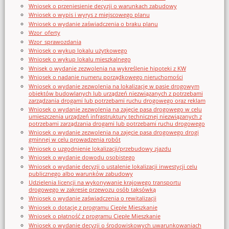
Wniosek o przeniesienie decyzji o warunkach zabudowy
Wniosek o wypis i wyrys z miejscowego planu
Wniosek o wydanie zaświadczenia o braku planu
Wzor_oferty
Wzor_sprawozdania
Wniosek o wykup lokalu użytkowego
Wniosek o wykup lokalu mieszkalnego
Wnisek o wydanie zezwolenia na wykreślenie hipoteki z KW
Wniosek o nadanie numeru porządkowego nieruchomości
Wniosek o wydanie zezwolenia na lokalizację w pasie drogowym
obiektów budowlanych lub urządzeń niezwiązanych z potrzebami
zarządzania drogami lub potrzebami ruchu drogowego oraz reklam
Wniosek o wydanie zezwolenia na zajęcie pasa drogowego w celu
umieszczenia urządzeń infrastruktury technicznej niezwiązanych z
potrzebami zarządzania drogami lub potrzebami ruchu drogowego
Wniosek o wydanie zezwolenia na zajęcie pasa drogowego drogi
gminnej w celu prowadzenia robót
Wniosek o uzgodnienie lokalizacji/przebudowy zjazdu
Wniosek o wydanie dowodu osobistego
Wniosek o wydanie decyzji o ustalenie lokalizacji inwestycji celu
publicznego albo warunków zabudowy
Udzielenia licencji na wykonywanie krajowego transportu
drogowego w zakresie przewozu osób taksówką
Wniosek o wydanie zaświadczenia o rewitalizacji
Wniosek o dotację z programu Ciepłe Mieszkanie
Wniosek o płatność z programu Ciepłe Mieszkanie
Wniosek o wydanie decyzji o środowiskowych uwarunkowaniach