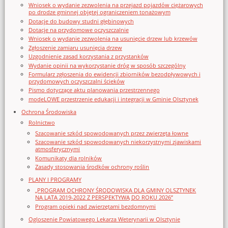
Wniosek o wydanie zezwolenia na przejazd pojazdów ciężarowych
po drodze gminnej objętej ograniczeniem tonażowym
Dotacje do budowy studni głębinowych
Dotacje na przydomowe oczyszczalnie
Wniosek o wydanie zezwolenia na usunięcie drzew lub krzewów
Zgłoszenie zamiaru usunięcia drzew
Uzgodnienie zasad korzystania z przystanków
Wydanie opinii na wykorzystanie dróg w sposób szczególny
Formularz zgłoszenia do ewidencji zbiorników bezodpływowych i
przydomowych oczyszczalni ścieków
Pismo dotyczące aktu planowania przestrzennego
modeLOWE przestrzenie edukacji i integracji w Gminie Olsztynek
Ochrona Środowiska
Rolnictwo
Szacowanie szkód spowodowanych przez zwierzęta łowne
Szacowanie szkód spowodowanych niekorzystnymi zjawiskami
atmosferycznymi
Komunikaty dla rolników
Zasady stosowania środków ochrony roślin
PLANY I PROGRAMY
„PROGRAM OCHRONY ŚRODOWISKA DLA GMINY OLSZTYNEK
NA LATA 2019-2022 Z PERSPEKTYWĄ DO ROKU 2026”
Program opieki nad zwierzętami bezdomnymi
Ogloszenie Powiatowego Lekarza Weterynarii w Olsztynie