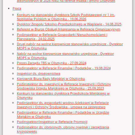
alkoholowych w 2026 roku na terenie miasta i gminy Olsztynek
Praca
Konkurs na stanowisko dyrektora Szkoły Podstawowej nr 1 im.
Noblistów Polskich w Olsztynku - 19.06.2026
Dyrektor Zespołu Szkolno-Przedszkolnego w Waplewie - 14.08.2025
Referent w Biurze Obsługi Interesanta w Referacie Organizacyjnym
Podinspektor w Referacie Gospodarki Nieruchomościami i
Planowania - 24.02.2025
Drugi nabór na wolne kierownicze stanowisko urzędnicze - Dyrektor
MOPS w Olsztynku
Nabór na wolne kierownicze stanowisko urzędnicze - Dyrektor
MOPS w Olsztynku
Prezes Zarządu TBS w Olsztynku - 27.09.2024
Podinspektor w Referacie Finansów i Podatków - 19.08.2024
Inspektor ds. drogownictwa
Kierownik Biura Rady Miejskiej w Olsztynku
Podinspektor ds. inwestycji w Referacie Inwestycji i Ochrony
Środowiska Urzędu Miejskiego w Olsztynku - 25.09.2023
Konkurs na stanowisko dyrektora Przedszkola Miejskiego w
Olsztynku
Podinspektor ds. gospodarki wodno-ściekowej w Referacie
Inwestycji i Ochrony Środowiska - umowa na zastępstwo
Podinspektor w Referacie Finansów i Podatków w Urzędzie
Miejskim w Olsztynku
Podinspektor/inspektor w Referacie Promocji
Podinspektor ds. obronnych, obrony cywilnej i zarządzania
kryzysowego