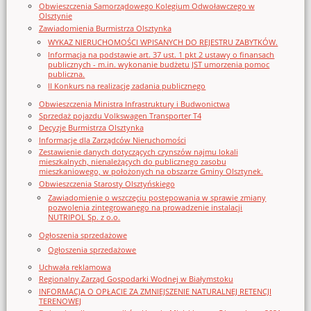
Obwieszczenia Samorządowego Kolegium Odwoławczego w
Olsztynie
Zawiadomienia Burmistrza Olsztynka
WYKAZ NIERUCHOMOŚCI WPISANYCH DO REJESTRU ZABYTKÓW.
Informacja na podstawie art. 37 ust. 1 pkt 2 ustawy o finansach
publicznych - m.in. wykonanie budżetu JST umorzenia pomoc
publiczna.
II Konkurs na realizację zadania publicznego
Obwieszczenia Ministra Infrastruktury i Budwonictwa
Sprzedaż pojazdu Volkswagen Transporter T4
Decyzje Burmistrza Olsztynka
Informacje dla Zarządców Nieruchomości
Zestawienie danych dotyczących czynszów najmu lokali
mieszkalnych, nienależących do publicznego zasobu
mieszkaniowego, w położonych na obszarze Gminy Olsztynek.
Obwieszczenia Starosty Olsztyńskiego
Zawiadomienie o wszczęciu postępowania w sprawie zmiany
pozwolenia zintegrowanego na prowadzenie instalacji
NUTRIPOL Sp. z o.o.
Ogłoszenia sprzedażowe
Ogłoszenia sprzedażowe
Uchwała reklamowa
Regionalny Zarząd Gospodarki Wodnej w Białymstoku
INFORMACJA O OPŁACIE ZA ZMNIEJSZENIE NATURALNEJ RETENCJI
TERENOWEJ