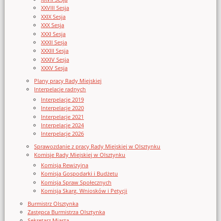
XXVIII Sesja
XXIX Sesja
XXX Sesja
XXXI Sesja
XXXII Sesja
XXXIII Sesja
XXXIV Sesja
XXXV Sesja
Plany pracy Rady Miejskiej
Interpelacje radnych
Interpelacje 2019
Interpelacje 2020
Interpelacje 2021
Interpelacje 2024
Interpelacje 2026
Sprawozdanie z pracy Rady Miejskiej w Olsztynku
Komisje Rady Miejskiej w Olsztynku
Komisja Rewizyjna
Komisja Gospodarki i Budżetu
Komisja Spraw Społecznych
Komisja Skarg, Wniosków i Petycji
Burmistrz Olsztynka
Zastępca Burmistrza Olsztynka
Sekretarz Miasta