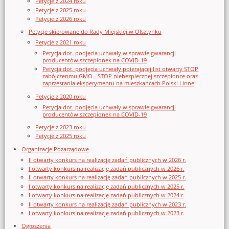
Petycje z 2024 roku
Petycje z 2025 roku
Petycje z 2026 roku
Petycje skierowane do Rady Miejskiej w Olsztynku
Petycje z 2021 roku
Petycja dot. podjęcia uchwały w sprawie gwarancji
producentów szczepionek na COVID-19
Petycja dot. podjęcia uchwały poierającej list otwarty STOP
zabójczenmu GMO - STOP niebezpiecznej szczepionce oraz
zaprzestania eksperymentu na mieszkańcach Polski i inne
Petycje z 2020 roku
Petycja dot. podjęcia uchwały w sprawie gwarancji
producentów szczepionek na COVID-19
Petycje z 2023 roku
Petycje z 2025 roku
Organizacje Pozarządowe
II otwarty konkurs na realizację zadań publicznych w 2026 r.
I otwarty konkurs na realizację zadań publicznych w 2026 r.
II otwarty konkurs na realizację zadań publicznych w 2025 r.
I otwarty konkurs na realizację zadań publicznych w 2025 r.
I otwarty konkurs na realizację zadań publicznych w 2024 r.
II otwarty konkurs na realizację zadań publicznych w 2023 r.
I otwarty konkurs na realizację zadań publicznych w 2023 r.
Ogłoszenia