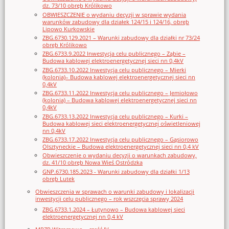
dz. 73/10 obręb Królikowo
OBWIESZCZENIE o wydaniu decyzji w sprawie wydania
warunków zabudowy dla działek 124/15 i 124/16, obręb
Lipowo Kurkowskie
ZBG.6730.129.2021 – Warunki zabudowy dla działki nr 73/24
obręb Królikowo
ZBG.6733.9.2022 Inwestycja celu publicznego – Ząbie –
Budowa kablowej elektroenergetycznej sieci nn 0,4kV
ZBG.6733.10.2022 Inwestycja celu publicznego – Mierki
(kolonia)– Budowa kablowej elektroenergetycznej sieci nn
0,4kV
ZBG.6733.11.2022 Inwestycja celu publicznego – Jemiołowo
(kolonia) – Budowa kablowej elektroenergetycznej sieci nn
0,4kV
ZBG.6733.13.2022 Inwestycja celu publicznego – Kurki –
Budowa kablowej sieci elektroenergetycznej oświetleniowej
nn 0,4kV
ZBG.6733.17.2022 Inwestycja celu publicznego – Gąsiorowo
Olsztyneckie – Budowa elektroenergetycznej sieci nn 0,4 kV
Obwieszczenie o wydaniu decyzji o warunkach zabudowy,
dz. 41/10 obręb Nowa Wieś Ostródzka
GNP.6730.185.2023 - Warunki zabudowy dla działki 1/13
obręb Lutek
Obwieszczenia w sprawach o warunki zabudowy i lokalizacji
inwestycji celu publicznego – rok wszczęcia sprawy 2024
ZBG.6733.1.2024 – Łutynowo – Budowa kablowej sieci
elektroenergetycznej nn 0,4 kV