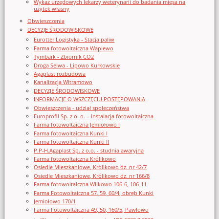
Wykaz urzędowych lekarzy weterynarii do badania mięsa na
użytek własny
Obwieszczenia
DECYZJE ŚRODOWISKOWE
Eurotter Logistyka - Stacja paliw
Farma fotowoltaiczna Waplewo
Tymbark - Zbiornik CO2
Droga Selwa - Lipowo Kurkowskie
Agaplast rozbudowa
Kanalizacja Witramowo
DECYZJE ŚRODOWISKOWE
INFORMACJE O WSZCZĘCIU POSTĘPOWANIA
Obwieszczenia - udział społeczeństwa
Europrofil Sp. z o. o. – instalacja fotowoltaiczna
Farma fotowoltaiczna Jemiołowo I
Farma fotowoltaiczna Kunki I
Farma fotowoltaiczna Kunki II
P.P-H.Agaplast Sp. z o.o. - studnia awaryjna
Farma fotowoltaiczna Królikowo
Osiedle Mieszkaniowe, Królikowo dz. nr 42/7
Osiedle Mieszkaniowe, Królikowo dz. nr 166/8
Farma fotowoltaiczna Wilkowo 106-6, 106-11
Farma Fotowoltaiczna 57, 59, 60/4, obręb Kunki
Jemiołowo 170/1
Farma Fotowoltaiczna 49, 50, 160/5, Pawłowo