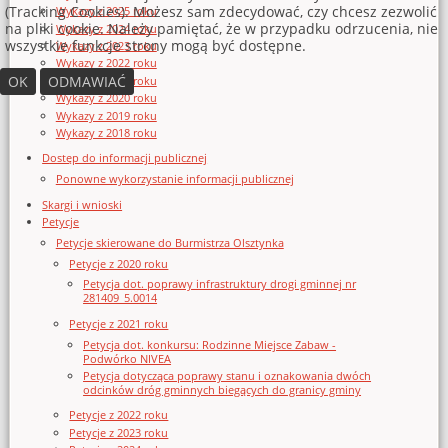
(Tracking Cookies). Możesz sam zdecydować, czy chcesz zezwolić
Wykazy z 2025 roku
na pliki cookie. Należy pamiętać, że w przypadku odrzucenia, nie
Wykazy z 2024 roku
wszystkie funkcje strony mogą być dostępne.
Wykazy z 2023 roku
Wykazy z 2022 roku
OK
ODMAWIAĆ
Wykazy z 2021 roku
Wykazy z 2020 roku
Wykazy z 2019 roku
Wykazy z 2018 roku
Dostęp do informacji publicznej
Ponowne wykorzystanie informacji publicznej
Skargi i wnioski
Petycje
Petycje skierowane do Burmistrza Olsztynka
Petycje z 2020 roku
Petycja dot. poprawy infrastruktury drogi gminnej nr
281409_5.0014
Petycje z 2021 roku
Petycja dot. konkursu: Rodzinne Miejsce Zabaw -
Podwórko NIVEA
Petycja dotycząca poprawy stanu i oznakowania dwóch
odcinków dróg gminnych biegących do granicy gminy
Petycje z 2022 roku
Petycje z 2023 roku