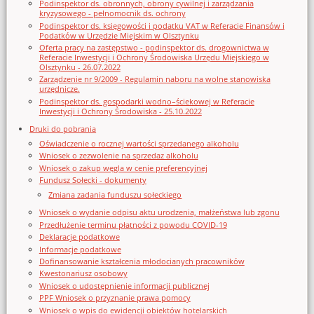
Podinspektor ds. obronnych, obrony cywilnej i zarządzania
kryzysowego - pełnomocnik ds. ochrony
Podinspektor ds. księgowości i podatku VAT w Referacie Finansów i
Podatków w Urzędzie Miejskim w Olsztynku
Oferta pracy na zastępstwo - podinspektor ds. drogownictwa w
Referacie Inwestycji i Ochrony Środowiska Urzędu Miejskiego w
Olsztynku - 26.07.2022
Zarządzenie nr 9/2009 - Regulamin naboru na wolne stanowiska
urzędnicze.
Podinspektor ds. gospodarki wodno–ściekowej w Referacie
Inwestycji i Ochrony Środowiska - 25.10.2022
Druki do pobrania
Oświadczenie o rocznej wartości sprzedanego alkoholu
Wniosek o zezwolenie na sprzedaz alkoholu
Wniosek o zakup węgla w cenie preferencyjnej
Fundusz Sołecki - dokumenty
Zmiana zadania funduszu sołeckiego
Wniosek o wydanie odpisu aktu urodzenia, małżeństwa lub zgonu
Przedłużenie terminu płatności z powodu COVID-19
Deklaracje podatkowe
Informacje podatkowe
Dofinansowanie kształcenia młodocianych pracowników
Kwestonariusz osobowy
Wniosek o udostępnienie informacji publicznej
PPF Wniosek o przyznanie prawa pomocy
Wniosek o wpis do ewidencji obiektów hotelarskich