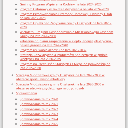
Gminny Program Wspierania Rodziny na lata 2024-2026
Program Osłonowy w zakresie dożywiania na lata 2024-2028
Program Przeciwdziałania Przemocy Domowej i Ochrony Osób
na lata 2023-2028
Program Opieki nad Zabytkami Gminy Olsztynek na lata 2025-
2028
Wieloletni Program Gospodarowania Mieszkaniowym Zasobem
Gminy na lata 2026-2030
Założenia do planu zaopatrzenia w ciepło, energię elektryczna i
paliwa gazowe na lata 2026-2040
Program usuwania azbestu na lata 2025-2032
Strategia Rozwiązywania Problemów Społecznych w gminie
Olsztynek na lata 2026-2035
Program na Rzecz Osób Starszych i z Niepełnosprawnością na
lata 2025-2030
Strategia Młodzieżowa gminy Olsztynek na lata 2026-2030 w
obszarze sportu wśród młodzieży
Strategia Młodzieżowa gminy Olsztynek na lata 2026-2030 w
obszarze zdrowia psychicznego młodych osób
Sprawozdania
Sprawozdania za rok 2020
Sprawozdania za rok 2021
Sprawozdania za rok 2022
Sprawozdania za rok 2023
Sprawozdania za rok 2024
Sprawozdania za rok 2025