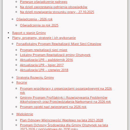
Pierwsze oświadczenie radnego
Na dzień zaprzestania pełnienia obowiązków
Na dzień rozwiązania stosunku pracy - 27.10.2025
Oświadczenia - 2026 rok
Oświadczenia za rok 2025
Raport o stanie Gminy
Plany, programy, strategie i ich wykonanie
Ponadlokalny Program Rewitalizacji Miast Sieci Cittaslow
Program rewitalizacji sieci miast
Lokalny Program Rewitalizacji gminy Olsztynek
Aktualizacja LPR – październik 2016
Aktualizacja LPR – lipiec 2017
Aktualizacja LPR – czerwiec 2018
Strategia Rozwoju Gminy
Roczne
Program współpracy z organizacjami pozarządowymi na 2026
rok
Gminny Program Profilaktyki i Rozwiązywania Problemów
Alkoholowych oraz Przeciwdziałania Narkomanii na 2026 rok
Program opieki nad zwierzętami na 2026 rok
Wieloletnie
Plan Odnowy Miejscowości Waplewo na lata 2021-2028
Program Ochrony Środowiska dla Gminy Olsztynek na lata
2023-2026 z perspektywą do 2030 roku