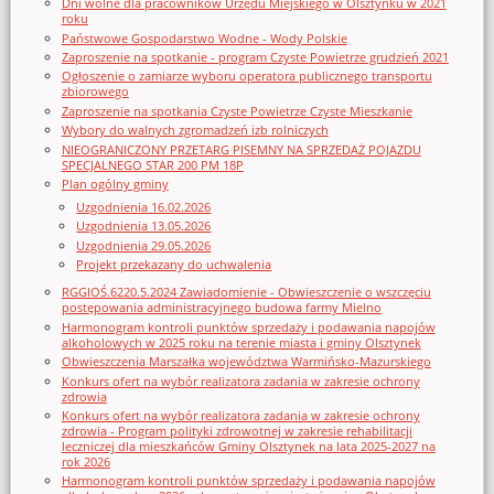
Dni wolne dla pracowników Urzędu Miejskiego w Olsztynku w 2021
roku
Państwowe Gospodarstwo Wodne - Wody Polskie
Zaproszenie na spotkanie - program Czyste Powietrze grudzień 2021
Ogłoszenie o zamiarze wyboru operatora publicznego transportu
zbiorowego
Zaproszenie na spotkania Czyste Powietrze Czyste Mieszkanie
Wybory do walnych zgromadzeń izb rolniczych
NIEOGRANICZONY PRZETARG PISEMNY NA SPRZEDAŻ POJAZDU
SPECJALNEGO STAR 200 PM 18P
Plan ogólny gminy
Uzgodnienia 16.02.2026
Uzgodnienia 13.05.2026
Uzgodnienia 29.05.2026
Projekt przekazany do uchwalenia
RGGIOŚ.6220.5.2024 Zawiadomienie - Obwieszczenie o wszczęciu
postępowania administracyjnego budowa farmy Mielno
Harmonogram kontroli punktów sprzedaży i podawania napojów
alkoholowych w 2025 roku na terenie miasta i gminy Olsztynek
Obwieszczenia Marszałka województwa Warmińsko-Mazurskiego
Konkurs ofert na wybór realizatora zadania w zakresie ochrony
zdrowia
Konkurs ofert na wybór realizatora zadania w zakresie ochrony
zdrowia - Program polityki zdrowotnej w zakresie rehabilitacji
leczniczej dla mieszkańców Gminy Olsztynek na lata 2025-2027 na
rok 2026
Harmonogram kontroli punktów sprzedaży i podawania napojów