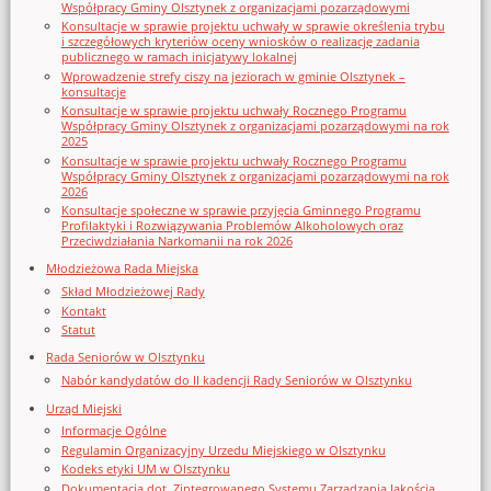
Współpracy Gminy Olsztynek z organizacjami pozarządowymi
Konsultacje w sprawie projektu uchwały w sprawie określenia trybu
i szczegółowych kryteriów oceny wniosków o realizację zadania
publicznego w ramach inicjatywy lokalnej
Wprowadzenie strefy ciszy na jeziorach w gminie Olsztynek –
konsultacje
Konsultacje w sprawie projektu uchwały Rocznego Programu
Współpracy Gminy Olsztynek z organizacjami pozarządowymi na rok
2025
Konsultacje w sprawie projektu uchwały Rocznego Programu
Współpracy Gminy Olsztynek z organizacjami pozarządowymi na rok
2026
Konsultacje społeczne w sprawie przyjęcia Gminnego Programu
Profilaktyki i Rozwiązywania Problemów Alkoholowych oraz
Przeciwdziałania Narkomanii na rok 2026
Młodzieżowa Rada Miejska
Skład Młodzieżowej Rady
Kontakt
Statut
Rada Seniorów w Olsztynku
Nabór kandydatów do II kadencji Rady Seniorów w Olsztynku
Urząd Miejski
Informacje Ogólne
Regulamin Organizacyjny Urzedu Miejskiego w Olsztynku
Kodeks etyki UM w Olsztynku
Dokumentacja dot. Zintegrowanego Systemu Zarządzania Jakością