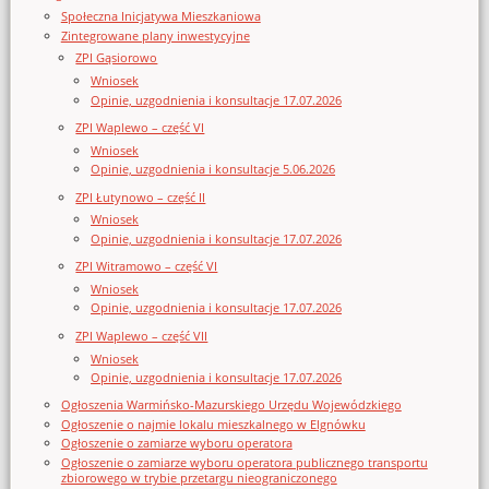
Społeczna Inicjatywa Mieszkaniowa
Zintegrowane plany inwestycyjne
ZPI Gąsiorowo
Wniosek
Opinie, uzgodnienia i konsultacje 17.07.2026
ZPI Waplewo – część VI
Wniosek
Opinie, uzgodnienia i konsultacje 5.06.2026
ZPI Łutynowo – część II
Wniosek
Opinie, uzgodnienia i konsultacje 17.07.2026
ZPI Witramowo – część VI
Wniosek
Opinie, uzgodnienia i konsultacje 17.07.2026
ZPI Waplewo – część VII
Wniosek
Opinie, uzgodnienia i konsultacje 17.07.2026
Ogłoszenia Warmińsko-Mazurskiego Urzędu Wojewódzkiego
Ogłoszenie o najmie lokalu mieszkalnego w Elgnówku
Ogłoszenie o zamiarze wyboru operatora
Ogłoszenie o zamiarze wyboru operatora publicznego transportu
zbiorowego w trybie przetargu nieograniczonego