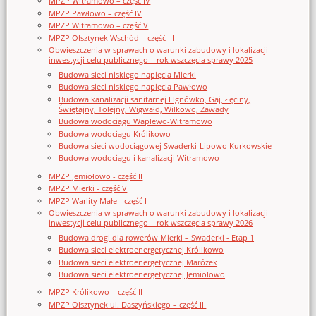
MPZP Witramowo – część IV
MPZP Pawłowo – część IV
MPZP Witramowo – część V
MPZP Olsztynek Wschód – część III
Obwieszczenia w sprawach o warunki zabudowy i lokalizacji
inwestycji celu publicznego – rok wszczęcia sprawy 2025
Budowa sieci niskiego napięcia Mierki
Budowa sieci niskiego napięcia Pawłowo
Budowa kanalizacji sanitarnej Elgnówko, Gaj, Łęciny,
Świętajny, Tolejny, Wigwałd, Wilkowo, Zawady
Budowa wodociągu Waplewo-Witramowo
Budowa wodociągu Królikowo
Budowa sieci wodociągowej Swaderki-Lipowo Kurkowskie
Budowa wodociągu i kanalizacji Witramowo
MPZP Jemiołowo - część II
MPZP Mierki - część V
MPZP Warlity Małe - część I
Obwieszczenia w sprawach o warunki zabudowy i lokalizacji
inwestycji celu publicznego – rok wszczęcia sprawy 2026
Budowa drogi dla rowerów Mierki – Swaderki - Etap 1
Budowa sieci elektroenergetycznej Królikowo
Budowa sieci elektroenergetycznej Marózek
Budowa sieci elektroenergetycznej Jemiołowo
MPZP Królikowo – część II
MPZP Olsztynek ul. Daszyńskiego – część III