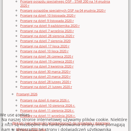
Przetarg pojazdu specjalnego OSP - STAR 200 na 14 grudnia
2020 r
Przetarg pojazdów specjalnych OSP na 04 grudnia 2020 r
Przetarg na dzień 10 listopada 2020 r
Przetarg na dzień 9 listopada 2020 r
Przetargi na dzień 9 października 2020 r
Przetargi na dzień 7 września 2020 r
Przetargi na dzień 28 sierpnia 2020 r
Przetargi na dzień 7 sierpnia 2020
Przetargi na dzień 17 lipca 2020 r
Przetarg na dzień 10 lipca 2020 r
Przetarg na dzień 26 czerwca 2020 r
Przetargi na dzień 19 czerwca 2020 r
Przetargi na dzień 3 kwietnia 2020 r
Przetarg na dzień 30 marca 2020 r
Przetarg na dzień 23 marca 2020 r
Przetarg na dzień 28 lutego 2020 r
Przetargi na dzień 21 lutego 2020 r
Przetargi 2026
Przetarg na dzień 6 marca 2026 r.
Przetargi na dzień 10 sierpnia 2026 r.
Przetarg na dzień 11 sierpnia 2026 r.
We use cookies
Przetarg na dzień 11 września 2026 r.
Na naszej stronie internetowej używamy plików cookie. Niektóre
Wykazy nieruchomości przeznaczonych do sprzedaży i dzierżawy
z nich są niezbędne dla funkcjonowania strony, inne pomagają
nam w ulepszaniu tej strony i doświadczeń użytkownika
Wykazy z 2026 roku