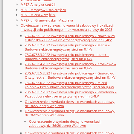
MPZP Ameryka-część II
MPZP Mrongowiusza-część VI
MPZP Mierki – część IV
MPZP ul. Grunwaldzka i Mazurska
Obwieszczenia w sprawach o warunki zabudowy i lokalizacji
inwestycji celu publicznego – rok wszczęcia sprawy do 2023
ZBG.6733.1.2022 Inwestycja celu publicznego – Nowa Wieś
Ostródzka – Budowa elektroenergetycznej sieci nn 0,4kV
ZBG.6733.2.2022 Inwestycja celu publicznego – Mańki –
Budowa elektroenergetycznej sieci nn 0,4kV
ZBG.6733.3.2022 Inwestycja celu publicznego – Lutek –
Budowa elektroenergetycznej sieci nn 0,4kV
ZBG.6733.4.2022 Inwestycja celu publicznego – Królikowo –
Budowa elektroenergetycznej sieci nn 0,4kV
ZBG.6733.5.2022 Inwestycja celu publicznego – Gąsiorowo
Olsztyneckie – Budowa elektroenergetycznej sieci nn 0,4kV
ZBG.6733.6.2022 Inwestycja celu publicznego – Mierki
kolonia – Przebudowa elektroenergetycznej sieci nn 0,4kV
ZBG.6733.7.2022 Inwestycja celu publicznego – Jemiołowo –
Przebudowa elektroenergetycznej sieci nn 0,4kV
Obwieszczenie o wydaniu decyzji o warunkach zabudowy,
dz. 36/27 obręb Waplewo
Obwieszczenie o wydaniu decyzji o warunkach zabudowy,
dz. 36/26 obręb Waplewo
Obwieszczenie o wydaniu decyzji o warunkach
zabudowy, dz. 36/26 obręb Waplewo
Obwieszczenie o wydaniu decyzji o warunkach zabudowy,