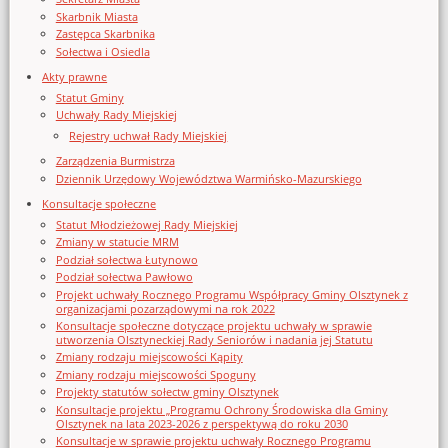
Skarbnik Miasta
Zastępca Skarbnika
Sołectwa i Osiedla
Akty prawne
Statut Gminy
Uchwały Rady Miejskiej
Rejestry uchwał Rady Miejskiej
Zarządzenia Burmistrza
Dziennik Urzędowy Województwa Warmińsko-Mazurskiego
Konsultacje społeczne
Statut Młodzieżowej Rady Miejskiej
Zmiany w statucie MRM
Podział sołectwa Łutynowo
Podział sołectwa Pawłowo
Projekt uchwały Rocznego Programu Współpracy Gminy Olsztynek z
organizacjami pozarządowymi na rok 2022
Konsultacje społeczne dotyczące projektu uchwały w sprawie
utworzenia Olsztyneckiej Rady Seniorów i nadania jej Statutu
Zmiany rodzaju miejscowości Kąpity
Zmiany rodzaju miejscowości Spoguny
Projekty statutów sołectw gminy Olsztynek
Konsultacje projektu „Programu Ochrony Środowiska dla Gminy
Olsztynek na lata 2023-2026 z perspektywą do roku 2030
Konsultacje w sprawie projektu uchwały Rocznego Programu