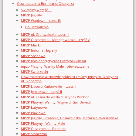
Obwieszczenia Burmistrza Olsztynka
Świętajny – część III
MPZP Jagiełły
MPZP Waplewo – czesc III
Do uchwalenia
MPZP ul. Grunwaldzka-czesc III
MPZP Olsztynek ul. Mrongowiusza – część V
MPZP Mierki
MPZP Jeziorna i Jagielly
MPZP Sosnowa
MPZP linia energetyczna Olsztynek-Biesal
mpzp Platyny, Warlity Małe - obwieszczenie
MPZP Świerkocin
Obwieszczenie w sprawie projektu zmiany mpzp m. Olsztynek
ul. Słoneczna
MPZP Lipowo Kurkowskie – czesc II
MPZP Jemiołowo – część II
MPZP ul. Leśna do węzła Olsztynek Wschód
MPZP Platyny, Warlity, Wigwałd, Gaj, Drwęck
MPZP Łutynowo
MPZP Pawłowo
MPZP Jagielly, Strazacka, Grunwaldzka, Mazurska, Warszawska
MPZP Platyny i Warlity Małe
MPZP Olsztynek ul. Poranna
MPZP Słoneczna