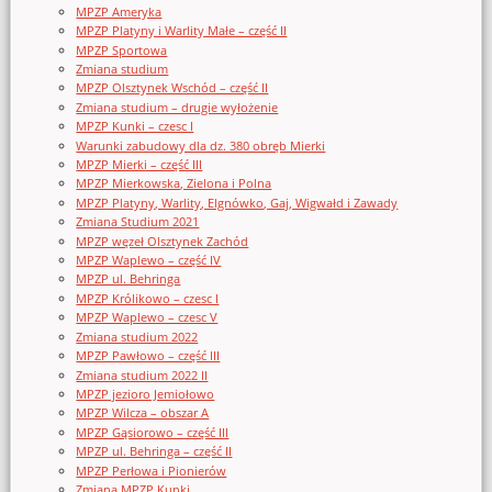
MPZP Ameryka
MPZP Platyny i Warlity Małe – część II
MPZP Sportowa
Zmiana studium
MPZP Olsztynek Wschód – część II
Zmiana studium – drugie wyłożenie
MPZP Kunki – czesc I
Warunki zabudowy dla dz. 380 obręb Mierki
MPZP Mierki – część III
MPZP Mierkowska, Zielona i Polna
MPZP Platyny, Warlity, Elgnówko, Gaj, Wigwałd i Zawady
Zmiana Studium 2021
MPZP węzeł Olsztynek Zachód
MPZP Waplewo – część IV
MPZP ul. Behringa
MPZP Królikowo – czesc I
MPZP Waplewo – czesc V
Zmiana studium 2022
MPZP Pawłowo – część III
Zmiana studium 2022 II
MPZP jezioro Jemiołowo
MPZP Wilcza – obszar A
MPZP Gąsiorowo – część III
MPZP ul. Behringa – część II
MPZP Perłowa i Pionierów
Zmiana MPZP Kunki