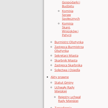
Gospodarki i
Budżetu
Komisja
Spraw
Społecznych
Komisja
Skarg,
Wniosków i
Petycji
Burmistrz Olsztynka
Zastępca Burmistrza
Olsztynka
Sekretarz Miasta
Skarbnik Miasta
Zastępca Skarbnika
Sołectwa i Osiedla
Akty prawne
Statut Gminy
Uchwały Rady
Miejskiej
Rejestry uchwał
Rady Miejskiej
Zarządzenia