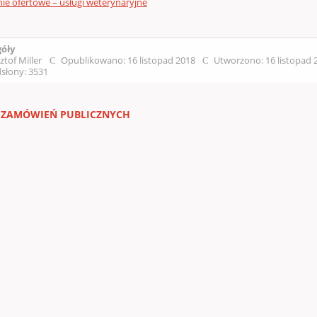
ie ofertowe – usługi weterynaryjne
góły
ztof Miller
Opublikowano: 16 listopad 2018
Utworzono: 16 listopad
słony: 3531
 ZAMÓWIEŃ PUBLICZNYCH