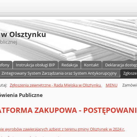
S
 w Olsztynku
blicznej
efony
Instrukcja obsługi BIP
Redakcja
Kontakt
Deklaracja dostę
Zintegrowany System Zarządzania oraz System Antykorupcyjny
Zgłosze
a)
zawartości
tutaj:
Zgłoszenia zewnętrzne - Rada Miejska w Olsztynku
MENU
Zamówie
wienia Publiczne
ATFORMA ZAKUPOWA - POSTĘPOWAN
e wyrobów zawierających azbest z terenu gminy Olsztynek w 2024 r.