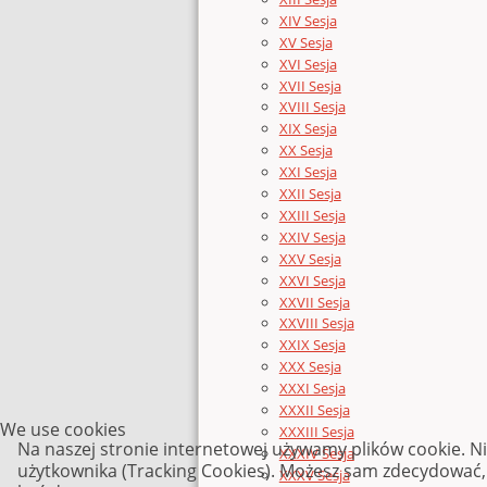
XIV Sesja
XV Sesja
XVI Sesja
XVII Sesja
XVIII Sesja
XIX Sesja
XX Sesja
XXI Sesja
XXII Sesja
XXIII Sesja
XXIV Sesja
XXV Sesja
XXVI Sesja
XXVII Sesja
XXVIII Sesja
XXIX Sesja
XXX Sesja
XXXI Sesja
XXXII Sesja
We use cookies
XXXIII Sesja
Na naszej stronie internetowej używamy plików cookie. N
XXXIV Sesja
użytkownika (Tracking Cookies). Możesz sam zdecydować, c
XXXV Sesja