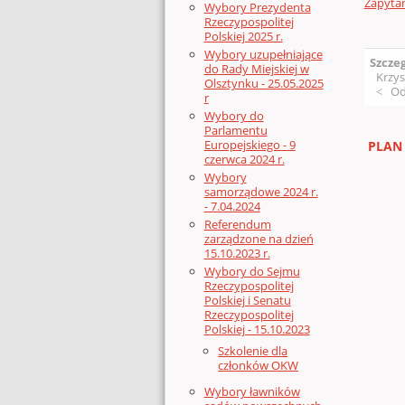
Zapytan
Wybory Prezydenta
Rzeczypospolitej
Polskiej 2025 r.
Wybory uzupełniające
Szcze
do Rady Miejskiej w
Krzys
Olsztynku - 25.05.2025
Od
r
Wybory do
Parlamentu
Europejskiego - 9
PLAN
czerwca 2024 r.
Wybory
samorządowe 2024 r.
- 7.04.2024
Referendum
zarządzone na dzień
15.10.2023 r.
Wybory do Sejmu
Rzeczypospolitej
Polskiej i Senatu
Rzeczypospolitej
Polskiej - 15.10.2023
Szkolenie dla
członków OKW
Wybory ławników