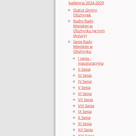
kadencja 2024-2029
Statut Gminy
Olsztynek
Radni Rady
Miejskiej w
Olsztynku (w tym
dyżury)
Sesje Rady
Miejskiej w
Olsztynku
I sesja -
inauguracyjna
II Sesja
III Sesja
IV Sesja
V Sesja
VI Sesja
VII Sesja
VIII Sesja
IX Sesja
X Sesja
XI Sesja
XII Sesja
XIII Sesja