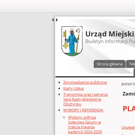
UDOSTĘPNIJ
Urząd Miejski
Biuletyn Informacji Pu
Menu główne
Strona główna
Tel
Dodatkowe zasoby (lewa kolumn
Zgromadzenia publiczne
Głównej 
Jesteś 
Karty Usług
Zamó
Transmisja oraz nagrania
Sesji Rady Miejskiej w
Olsztynku
PL
WYBORY I REFERENDA
Wybory sołtysa
Sołectwa Zezuty w
trakcie trwania
Usuwani
kadencji 2024-2029