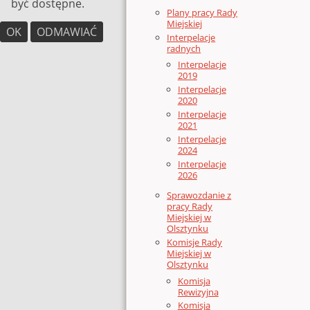
być dostępne.
Plany pracy Rady
Miejskiej
OK
ODMAWIAĆ
Interpelacje
radnych
Interpelacje
2019
Interpelacje
2020
Interpelacje
2021
Interpelacje
2024
Interpelacje
2026
Sprawozdanie z
pracy Rady
Miejskiej w
Olsztynku
Komisje Rady
Miejskiej w
Olsztynku
Komisja
Rewizyjna
Komisja