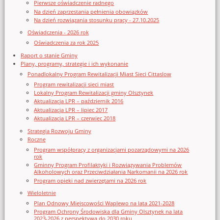
Pierwsze oświadczenie radnego
Na dzień zaprzestania pełnienia obowiązków
Na dzień rozwiązania stosunku pracy - 27.10.2025
Oświadczenia - 2026 rok
Oświadczenia za rok 2025
Raport o stanie Gminy
Plany, programy, strategie i ich wykonanie
Ponadlokalny Program Rewitalizacji Miast Sieci Cittaslow
Program rewitalizacji sieci miast
Lokalny Program Rewitalizacji gminy Olsztynek
Aktualizacja LPR – październik 2016
Aktualizacja LPR – lipiec 2017
Aktualizacja LPR – czerwiec 2018
Strategia Rozwoju Gminy
Roczne
Program współpracy z organizacjami pozarządowymi na 2026
rok
Gminny Program Profilaktyki i Rozwiązywania Problemów
Alkoholowych oraz Przeciwdziałania Narkomanii na 2026 rok
Program opieki nad zwierzętami na 2026 rok
Wieloletnie
Plan Odnowy Miejscowości Waplewo na lata 2021-2028
Program Ochrony Środowiska dla Gminy Olsztynek na lata
2023-2026 z perspektywą do 2030 roku