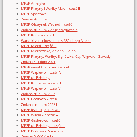
MPZP Ameryka
MPZP Platyny i Warlity Małe – część II
MPZP Sportowa
Zmiana studium
MPZP Olsztynek Wschód – część II
Zmiana studium – drugie wyłożenie
MPZP Kunki – czesc I
Warunki zabudowy dla dz. 380 obręb Mierki
MPZP Mierki – część III
MPZP Mierkowska, Zielona i Polna
MPZP Platyny, Warlity, Elgnówko, Gaj, Wigwałd i Zawady
Zmiana Studium 2021
MPZP węzeł Olsztynek Zachód
MPZP Waplewo – część IV
MPZP ul. Behringa
MPZP Królikowo – czesc I
MPZP Waplewo – czesc V
Zmiana studium 2022
MPZP Pawłowo – część III
Zmiana studium 2022 II
MPZP jezioro Jemiołowo
MPZP Wilcza – obszar A
MPZP Gąsiorowo – część III
MPZP ul. Behringa – część II
MPZP Perłowa i Pionierów
Zmiana MPZP Kunki