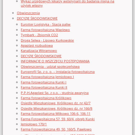
Wykaz urzędowych lekarzy weterynarii do badania mięsa na
użytek własny
Obwieszczenia
DECYZJE ŚRODOWISKOWE
Eurotter Logistyka - Stacja paliw
Farma fotowoltaiczna Waplewo
Tymbark - Zbiornik CO2
Droga Selwa - Lipowo Kurkowskie
Agaplast rozbudowa
Kanalizacja Witramowo
DECYZJE ŚRODOWISKOWE
INFORMACJE O WSZCZĘCIU POSTĘPOWANIA
Obwieszczenia - udział społeczeństwa
Europrofil Sp. z o. o. – instalacja fotowoltaiczna
Farma fotowoltaiczna Jemiołowo I
Farma fotowoltaiczna Kunki I
Farma fotowoltaiczna Kunki II
P.P-H.Agaplast Sp. z o.o. - studnia awaryjna
Farma fotowoltaiczna Królikowo
Osiedle Mieszkaniowe, Królikowo dz. nr 42/7
Osiedle Mieszkaniowe, Królikowo dz. nr 166/8
Farma fotowoltaiczna Wilkowo 106-6, 106-11
Farma Fotowoltaiczna 57, 59, 60/4, obręb Kunki
Jemiołowo 170/1
Farma Fotowoltaiczna 49, 50, 160/5, Pawłowo