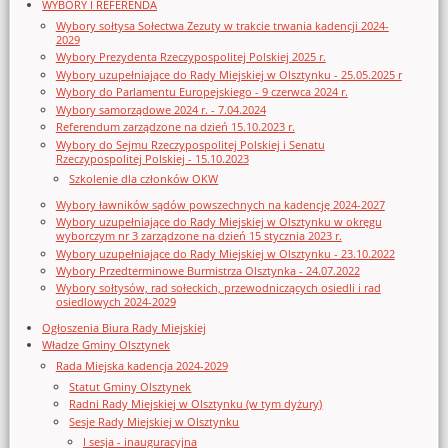
WYBORY I REFERENDA
Wybory sołtysa Sołectwa Zezuty w trakcie trwania kadencji 2024-
2029
Wybory Prezydenta Rzeczypospolitej Polskiej 2025 r.
Wybory uzupełniające do Rady Miejskiej w Olsztynku - 25.05.2025 r
Wybory do Parlamentu Europejskiego - 9 czerwca 2024 r.
Wybory samorządowe 2024 r. - 7.04.2024
Referendum zarządzone na dzień 15.10.2023 r.
Wybory do Sejmu Rzeczypospolitej Polskiej i Senatu
Rzeczypospolitej Polskiej - 15.10.2023
Szkolenie dla członków OKW
Wybory ławników sądów powszechnych na kadencję 2024-2027
Wybory uzupełniające do Rady Miejskiej w Olsztynku w okręgu
wyborczym nr 3 zarządzone na dzień 15 stycznia 2023 r.
Wybory uzupełniające do Rady Miejskiej w Olsztynku - 23.10.2022
Wybory Przedterminowe Burmistrza Olsztynka - 24.07.2022
Wybory sołtysów, rad sołeckich, przewodniczących osiedli i rad
osiedlowych 2024-2029
Ogłoszenia Biura Rady Miejskiej
Władze Gminy Olsztynek
Rada Miejska kadencja 2024-2029
Statut Gminy Olsztynek
Radni Rady Miejskiej w Olsztynku (w tym dyżury)
Sesje Rady Miejskiej w Olsztynku
I sesja - inauguracyjna