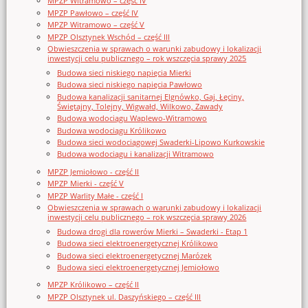
MPZP Witramowo – część IV
MPZP Pawłowo – część IV
MPZP Witramowo – część V
MPZP Olsztynek Wschód – część III
Obwieszczenia w sprawach o warunki zabudowy i lokalizacji
inwestycji celu publicznego – rok wszczęcia sprawy 2025
Budowa sieci niskiego napięcia Mierki
Budowa sieci niskiego napięcia Pawłowo
Budowa kanalizacji sanitarnej Elgnówko, Gaj, Łęciny,
Świętajny, Tolejny, Wigwałd, Wilkowo, Zawady
Budowa wodociągu Waplewo-Witramowo
Budowa wodociągu Królikowo
Budowa sieci wodociągowej Swaderki-Lipowo Kurkowskie
Budowa wodociągu i kanalizacji Witramowo
MPZP Jemiołowo - część II
MPZP Mierki - część V
MPZP Warlity Małe - część I
Obwieszczenia w sprawach o warunki zabudowy i lokalizacji
inwestycji celu publicznego – rok wszczęcia sprawy 2026
Budowa drogi dla rowerów Mierki – Swaderki - Etap 1
Budowa sieci elektroenergetycznej Królikowo
Budowa sieci elektroenergetycznej Marózek
Budowa sieci elektroenergetycznej Jemiołowo
MPZP Królikowo – część II
MPZP Olsztynek ul. Daszyńskiego – część III