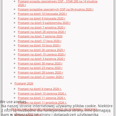
Przetarg pojazdu specjalnego OSP - STAR 200 na 14 grudnia
2020 r
Przetarg pojazdów specjalnych OSP na 04 grudnia 2020 r
Przetarg na dzień 10 listopada 2020 r
Przetarg na dzień 9 listopada 2020 r
Przetargi na dzień 9 października 2020 r
Przetargi na dzień 7 września 2020 r
Przetargi na dzień 28 sierpnia 2020 r
Przetargi na dzień 7 sierpnia 2020
Przetargi na dzień 17 lipca 2020 r
Przetarg na dzień 10 lipca 2020 r
Przetarg na dzień 26 czerwca 2020 r
Przetargi na dzień 19 czerwca 2020 r
Przetargi na dzień 3 kwietnia 2020 r
Przetarg na dzień 30 marca 2020 r
Przetarg na dzień 23 marca 2020 r
Przetarg na dzień 28 lutego 2020 r
Przetargi na dzień 21 lutego 2020 r
Przetargi 2026
Przetarg na dzień 6 marca 2026 r.
Przetargi na dzień 10 sierpnia 2026 r.
Przetarg na dzień 11 sierpnia 2026 r.
We use cookies
Przetarg na dzień 11 września 2026 r.
Na naszej stronie internetowej używamy plików cookie. Niektóre
Wykazy nieruchomości przeznaczonych do sprzedaży i dzierżawy
z nich są niezbędne dla funkcjonowania strony, inne pomagają
nam w ulepszaniu tej strony i doświadczeń użytkownika
Wykazy z 2026 roku