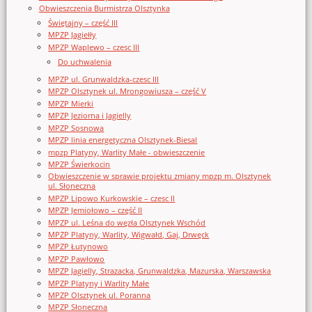
Obwieszczenia Burmistrza Olsztynka
Świętajny – część III
MPZP Jagiełły
MPZP Waplewo – czesc III
Do uchwalenia
MPZP ul. Grunwaldzka-czesc III
MPZP Olsztynek ul. Mrongowiusza – część V
MPZP Mierki
MPZP Jeziorna i Jagielly
MPZP Sosnowa
MPZP linia energetyczna Olsztynek-Biesal
mpzp Platyny, Warlity Małe - obwieszczenie
MPZP Świerkocin
Obwieszczenie w sprawie projektu zmiany mpzp m. Olsztynek
ul. Słoneczna
MPZP Lipowo Kurkowskie – czesc II
MPZP Jemiołowo – część II
MPZP ul. Leśna do węzła Olsztynek Wschód
MPZP Platyny, Warlity, Wigwałd, Gaj, Drwęck
MPZP Łutynowo
MPZP Pawłowo
MPZP Jagielly, Strazacka, Grunwaldzka, Mazurska, Warszawska
MPZP Platyny i Warlity Małe
MPZP Olsztynek ul. Poranna
MPZP Słoneczna