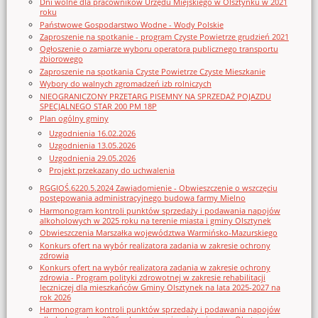
Dni wolne dla pracowników Urzędu Miejskiego w Olsztynku w 2021
roku
Państwowe Gospodarstwo Wodne - Wody Polskie
Zaproszenie na spotkanie - program Czyste Powietrze grudzień 2021
Ogłoszenie o zamiarze wyboru operatora publicznego transportu
zbiorowego
Zaproszenie na spotkania Czyste Powietrze Czyste Mieszkanie
Wybory do walnych zgromadzeń izb rolniczych
NIEOGRANICZONY PRZETARG PISEMNY NA SPRZEDAŻ POJAZDU
SPECJALNEGO STAR 200 PM 18P
Plan ogólny gminy
Uzgodnienia 16.02.2026
Uzgodnienia 13.05.2026
Uzgodnienia 29.05.2026
Projekt przekazany do uchwalenia
RGGIOŚ.6220.5.2024 Zawiadomienie - Obwieszczenie o wszczęciu
postępowania administracyjnego budowa farmy Mielno
Harmonogram kontroli punktów sprzedaży i podawania napojów
alkoholowych w 2025 roku na terenie miasta i gminy Olsztynek
Obwieszczenia Marszałka województwa Warmińsko-Mazurskiego
Konkurs ofert na wybór realizatora zadania w zakresie ochrony
zdrowia
Konkurs ofert na wybór realizatora zadania w zakresie ochrony
zdrowia - Program polityki zdrowotnej w zakresie rehabilitacji
leczniczej dla mieszkańców Gminy Olsztynek na lata 2025-2027 na
rok 2026
Harmonogram kontroli punktów sprzedaży i podawania napojów