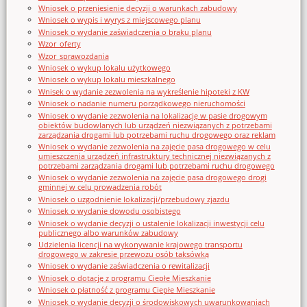
Wniosek o przeniesienie decyzji o warunkach zabudowy
Wniosek o wypis i wyrys z miejscowego planu
Wniosek o wydanie zaświadczenia o braku planu
Wzor_oferty
Wzor_sprawozdania
Wniosek o wykup lokalu użytkowego
Wniosek o wykup lokalu mieszkalnego
Wnisek o wydanie zezwolenia na wykreślenie hipoteki z KW
Wniosek o nadanie numeru porządkowego nieruchomości
Wniosek o wydanie zezwolenia na lokalizację w pasie drogowym
obiektów budowlanych lub urządzeń niezwiązanych z potrzebami
zarządzania drogami lub potrzebami ruchu drogowego oraz reklam
Wniosek o wydanie zezwolenia na zajęcie pasa drogowego w celu
umieszczenia urządzeń infrastruktury technicznej niezwiązanych z
potrzebami zarządzania drogami lub potrzebami ruchu drogowego
Wniosek o wydanie zezwolenia na zajęcie pasa drogowego drogi
gminnej w celu prowadzenia robót
Wniosek o uzgodnienie lokalizacji/przebudowy zjazdu
Wniosek o wydanie dowodu osobistego
Wniosek o wydanie decyzji o ustalenie lokalizacji inwestycji celu
publicznego albo warunków zabudowy
Udzielenia licencji na wykonywanie krajowego transportu
drogowego w zakresie przewozu osób taksówką
Wniosek o wydanie zaświadczenia o rewitalizacji
Wniosek o dotację z programu Ciepłe Mieszkanie
Wniosek o płatność z programu Ciepłe Mieszkanie
Wniosek o wydanie decyzji o środowiskowych uwarunkowaniach