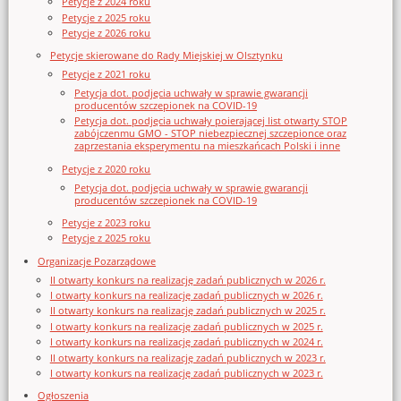
Petycje z 2024 roku
Petycje z 2025 roku
Petycje z 2026 roku
Petycje skierowane do Rady Miejskiej w Olsztynku
Petycje z 2021 roku
Petycja dot. podjęcia uchwały w sprawie gwarancji
producentów szczepionek na COVID-19
Petycja dot. podjęcia uchwały poierającej list otwarty STOP
zabójczenmu GMO - STOP niebezpiecznej szczepionce oraz
zaprzestania eksperymentu na mieszkańcach Polski i inne
Petycje z 2020 roku
Petycja dot. podjęcia uchwały w sprawie gwarancji
producentów szczepionek na COVID-19
Petycje z 2023 roku
Petycje z 2025 roku
Organizacje Pozarządowe
II otwarty konkurs na realizację zadań publicznych w 2026 r.
I otwarty konkurs na realizację zadań publicznych w 2026 r.
II otwarty konkurs na realizację zadań publicznych w 2025 r.
I otwarty konkurs na realizację zadań publicznych w 2025 r.
I otwarty konkurs na realizację zadań publicznych w 2024 r.
II otwarty konkurs na realizację zadań publicznych w 2023 r.
I otwarty konkurs na realizację zadań publicznych w 2023 r.
Ogłoszenia