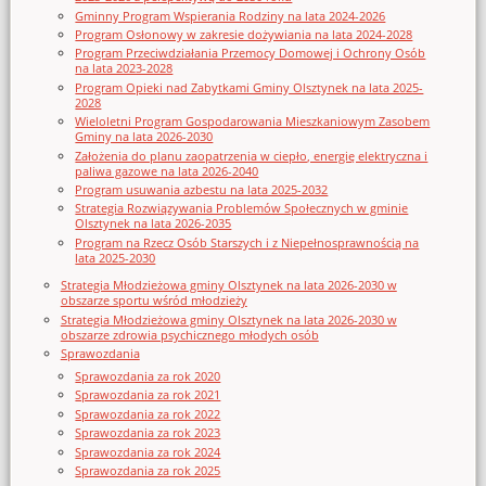
Gminny Program Wspierania Rodziny na lata 2024-2026
Program Osłonowy w zakresie dożywiania na lata 2024-2028
Program Przeciwdziałania Przemocy Domowej i Ochrony Osób
na lata 2023-2028
Program Opieki nad Zabytkami Gminy Olsztynek na lata 2025-
2028
Wieloletni Program Gospodarowania Mieszkaniowym Zasobem
Gminy na lata 2026-2030
Założenia do planu zaopatrzenia w ciepło, energię elektryczna i
paliwa gazowe na lata 2026-2040
Program usuwania azbestu na lata 2025-2032
Strategia Rozwiązywania Problemów Społecznych w gminie
Olsztynek na lata 2026-2035
Program na Rzecz Osób Starszych i z Niepełnosprawnością na
lata 2025-2030
Strategia Młodzieżowa gminy Olsztynek na lata 2026-2030 w
obszarze sportu wśród młodzieży
Strategia Młodzieżowa gminy Olsztynek na lata 2026-2030 w
obszarze zdrowia psychicznego młodych osób
Sprawozdania
Sprawozdania za rok 2020
Sprawozdania za rok 2021
Sprawozdania za rok 2022
Sprawozdania za rok 2023
Sprawozdania za rok 2024
Sprawozdania za rok 2025