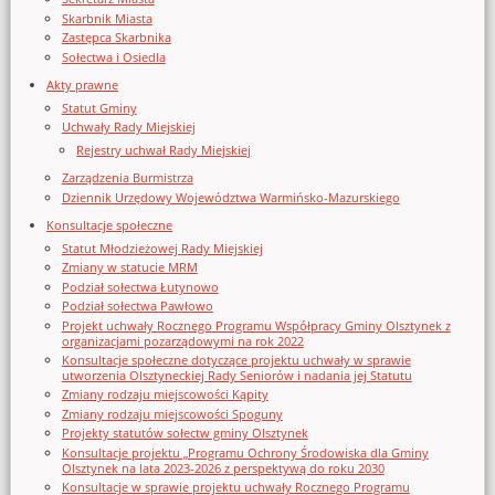
Skarbnik Miasta
Zastępca Skarbnika
Sołectwa i Osiedla
Akty prawne
Statut Gminy
Uchwały Rady Miejskiej
Rejestry uchwał Rady Miejskiej
Zarządzenia Burmistrza
Dziennik Urzędowy Województwa Warmińsko-Mazurskiego
Konsultacje społeczne
Statut Młodzieżowej Rady Miejskiej
Zmiany w statucie MRM
Podział sołectwa Łutynowo
Podział sołectwa Pawłowo
Projekt uchwały Rocznego Programu Współpracy Gminy Olsztynek z
organizacjami pozarządowymi na rok 2022
Konsultacje społeczne dotyczące projektu uchwały w sprawie
utworzenia Olsztyneckiej Rady Seniorów i nadania jej Statutu
Zmiany rodzaju miejscowości Kąpity
Zmiany rodzaju miejscowości Spoguny
Projekty statutów sołectw gminy Olsztynek
Konsultacje projektu „Programu Ochrony Środowiska dla Gminy
Olsztynek na lata 2023-2026 z perspektywą do roku 2030
Konsultacje w sprawie projektu uchwały Rocznego Programu