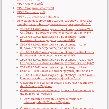
MPZP Ameryka-część II
MPZP Mrongowiusza-część VI
MPZP Mierki – część IV
MPZP ul. Grunwaldzka i Mazurska
Obwieszczenia w sprawach o warunki zabudowy i lokalizacji
inwestycji celu publicznego – rok wszczęcia sprawy do 2023
ZBG.6733.1.2022 Inwestycja celu publicznego – Nowa Wieś
Ostródzka – Budowa elektroenergetycznej sieci nn 0,4kV
ZBG.6733.2.2022 Inwestycja celu publicznego – Mańki –
Budowa elektroenergetycznej sieci nn 0,4kV
ZBG.6733.3.2022 Inwestycja celu publicznego – Lutek –
Budowa elektroenergetycznej sieci nn 0,4kV
ZBG.6733.4.2022 Inwestycja celu publicznego – Królikowo –
Budowa elektroenergetycznej sieci nn 0,4kV
ZBG.6733.5.2022 Inwestycja celu publicznego – Gąsiorowo
Olsztyneckie – Budowa elektroenergetycznej sieci nn 0,4kV
ZBG.6733.6.2022 Inwestycja celu publicznego – Mierki
kolonia – Przebudowa elektroenergetycznej sieci nn 0,4kV
ZBG.6733.7.2022 Inwestycja celu publicznego – Jemiołowo –
Przebudowa elektroenergetycznej sieci nn 0,4kV
Obwieszczenie o wydaniu decyzji o warunkach zabudowy,
dz. 36/27 obręb Waplewo
Obwieszczenie o wydaniu decyzji o warunkach zabudowy,
dz. 36/26 obręb Waplewo
Obwieszczenie o wydaniu decyzji o warunkach
zabudowy, dz. 36/26 obręb Waplewo
Obwieszczenie o wydaniu decyzji o warunkach zabudowy,