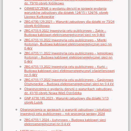
dz. 73/10 obręb Królikowo
OBWIESZCZENIE o wydaniu decyzji w sprawie wydania
warunków zabudowy dla działek 124/15 i 124/16, obręb
Lipowo Kurkowskie
ZBG.6730.129.2021 – Warunki zabudowy dla działki nr 73/24
obręb Królikowo
ZBG.6733.9.2022 Inwestycja celu publicznego – Ząbie –
Budowa kablowej elektroenergetycznej sieci nn 0,4kV
ZBG.6733.10.2022 Inwestycja celu publicznego – Mierki
(kolonia)– Budowa kablowej elektroenergetycznej sieci nn
0,4kV
ZBG.6733.11.2022 Inwestycja celu publicznego – Jemiołowo
(kolonia) – Budowa kablowej elektroenergetycznej sieci nn
0,4kV
ZBG.6733.13.2022 Inwestycja celu publicznego – Kurki –
Budowa kablowej sieci elektroenergetycznej oświetleniowej
nn 0,4kV
ZBG.6733.17.2022 Inwestycja celu publicznego – Gąsiorowo
Olsztyneckie – Budowa elektroenergetycznej sieci nn 0,4 kV
Obwieszczenie o wydaniu decyzji o warunkach zabudowy,
dz. 41/10 obręb Nowa Wieś Ostródzka
GNP.6730.185.2023 - Warunki zabudowy dla działki 1/13
obręb Lutek
Obwieszczenia w sprawach o warunki zabudowy i lokalizacji
inwestycji celu publicznego – rok wszczęcia sprawy 2024
ZBG.6733.1.2024 – Łutynowo – Budowa kablowej sieci
elektroenergetycznej nn 0,4 kV