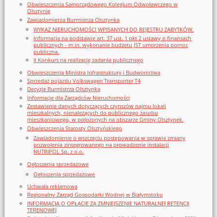
Obwieszczenia Samorządowego Kolegium Odwoławczego w
Olsztynie
Zawiadomienia Burmistrza Olsztynka
WYKAZ NIERUCHOMOŚCI WPISANYCH DO REJESTRU ZABYTKÓW.
Informacja na podstawie art. 37 ust. 1 pkt 2 ustawy o finansach
publicznych - m.in. wykonanie budżetu JST umorzenia pomoc
publiczna.
II Konkurs na realizację zadania publicznego
Obwieszczenia Ministra Infrastruktury i Budwonictwa
Sprzedaż pojazdu Volkswagen Transporter T4
Decyzje Burmistrza Olsztynka
Informacje dla Zarządców Nieruchomości
Zestawienie danych dotyczących czynszów najmu lokali
mieszkalnych, nienależących do publicznego zasobu
mieszkaniowego, w położonych na obszarze Gminy Olsztynek.
Obwieszczenia Starosty Olsztyńskiego
Zawiadomienie o wszczęciu postępowania w sprawie zmiany
pozwolenia zintegrowanego na prowadzenie instalacji
NUTRIPOL Sp. z o.o.
Ogłoszenia sprzedażowe
Ogłoszenia sprzedażowe
Uchwała reklamowa
Regionalny Zarząd Gospodarki Wodnej w Białymstoku
INFORMACJA O OPŁACIE ZA ZMNIEJSZENIE NATURALNEJ RETENCJI
TERENOWEJ