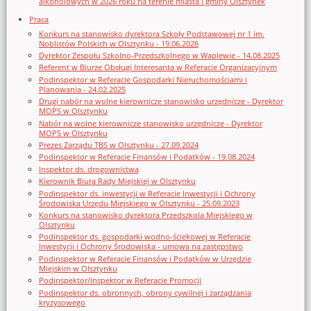
alkoholowych w 2026 roku na terenie miasta i gminy Olsztynek
Praca
Konkurs na stanowisko dyrektora Szkoły Podstawowej nr 1 im.
Noblistów Polskich w Olsztynku - 19.06.2026
Dyrektor Zespołu Szkolno-Przedszkolnego w Waplewie - 14.08.2025
Referent w Biurze Obsługi Interesanta w Referacie Organizacyjnym
Podinspektor w Referacie Gospodarki Nieruchomościami i
Planowania - 24.02.2025
Drugi nabór na wolne kierownicze stanowisko urzędnicze - Dyrektor
MOPS w Olsztynku
Nabór na wolne kierownicze stanowisko urzędnicze - Dyrektor
MOPS w Olsztynku
Prezes Zarządu TBS w Olsztynku - 27.09.2024
Podinspektor w Referacie Finansów i Podatków - 19.08.2024
Inspektor ds. drogownictwa
Kierownik Biura Rady Miejskiej w Olsztynku
Podinspektor ds. inwestycji w Referacie Inwestycji i Ochrony
Środowiska Urzędu Miejskiego w Olsztynku - 25.09.2023
Konkurs na stanowisko dyrektora Przedszkola Miejskiego w
Olsztynku
Podinspektor ds. gospodarki wodno-ściekowej w Referacie
Inwestycji i Ochrony Środowiska - umowa na zastępstwo
Podinspektor w Referacie Finansów i Podatków w Urzędzie
Miejskim w Olsztynku
Podinspektor/inspektor w Referacie Promocji
Podinspektor ds. obronnych, obrony cywilnej i zarządzania
kryzysowego