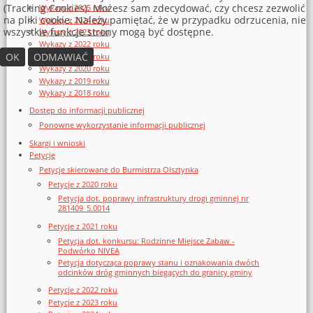
(Tracking Cookies). Możesz sam zdecydować, czy chcesz zezwolić
Wykazy z 2025 roku
na pliki cookie. Należy pamiętać, że w przypadku odrzucenia, nie
Wykazy z 2024 roku
wszystkie funkcje strony mogą być dostępne.
Wykazy z 2023 roku
Wykazy z 2022 roku
OK
ODMAWIAĆ
Wykazy z 2021 roku
Wykazy z 2020 roku
Wykazy z 2019 roku
Wykazy z 2018 roku
Dostęp do informacji publicznej
Ponowne wykorzystanie informacji publicznej
Skargi i wnioski
Petycje
Petycje skierowane do Burmistrza Olsztynka
Petycje z 2020 roku
Petycja dot. poprawy infrastruktury drogi gminnej nr
281409_5.0014
Petycje z 2021 roku
Petycja dot. konkursu: Rodzinne Miejsce Zabaw -
Podwórko NIVEA
Petycja dotycząca poprawy stanu i oznakowania dwóch
odcinków dróg gminnych biegących do granicy gminy
Petycje z 2022 roku
Petycje z 2023 roku