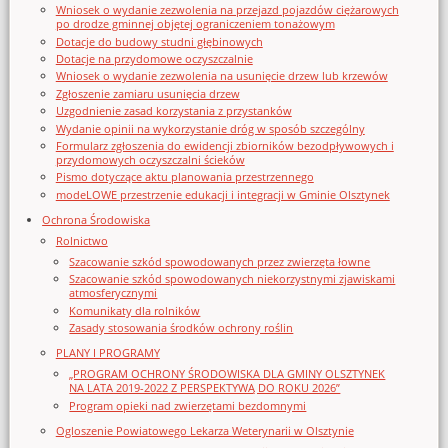
Wniosek o wydanie zezwolenia na przejazd pojazdów ciężarowych
po drodze gminnej objętej ograniczeniem tonażowym
Dotacje do budowy studni głębinowych
Dotacje na przydomowe oczyszczalnie
Wniosek o wydanie zezwolenia na usunięcie drzew lub krzewów
Zgłoszenie zamiaru usunięcia drzew
Uzgodnienie zasad korzystania z przystanków
Wydanie opinii na wykorzystanie dróg w sposób szczególny
Formularz zgłoszenia do ewidencji zbiorników bezodpływowych i
przydomowych oczyszczalni ścieków
Pismo dotyczące aktu planowania przestrzennego
modeLOWE przestrzenie edukacji i integracji w Gminie Olsztynek
Ochrona Środowiska
Rolnictwo
Szacowanie szkód spowodowanych przez zwierzęta łowne
Szacowanie szkód spowodowanych niekorzystnymi zjawiskami
atmosferycznymi
Komunikaty dla rolników
Zasady stosowania środków ochrony roślin
PLANY I PROGRAMY
„PROGRAM OCHRONY ŚRODOWISKA DLA GMINY OLSZTYNEK
NA LATA 2019-2022 Z PERSPEKTYWĄ DO ROKU 2026”
Program opieki nad zwierzętami bezdomnymi
Ogloszenie Powiatowego Lekarza Weterynarii w Olsztynie