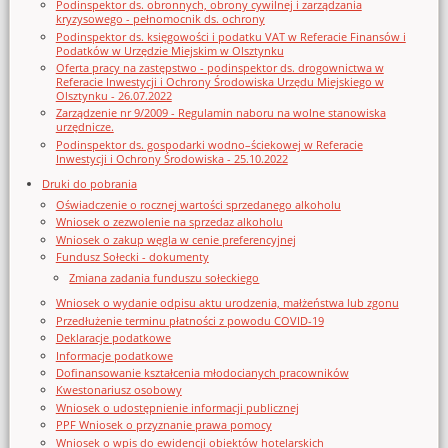
Podinspektor ds. obronnych, obrony cywilnej i zarządzania
kryzysowego - pełnomocnik ds. ochrony
Podinspektor ds. księgowości i podatku VAT w Referacie Finansów i
Podatków w Urzędzie Miejskim w Olsztynku
Oferta pracy na zastępstwo - podinspektor ds. drogownictwa w
Referacie Inwestycji i Ochrony Środowiska Urzędu Miejskiego w
Olsztynku - 26.07.2022
Zarządzenie nr 9/2009 - Regulamin naboru na wolne stanowiska
urzędnicze.
Podinspektor ds. gospodarki wodno–ściekowej w Referacie
Inwestycji i Ochrony Środowiska - 25.10.2022
Druki do pobrania
Oświadczenie o rocznej wartości sprzedanego alkoholu
Wniosek o zezwolenie na sprzedaz alkoholu
Wniosek o zakup węgla w cenie preferencyjnej
Fundusz Sołecki - dokumenty
Zmiana zadania funduszu sołeckiego
Wniosek o wydanie odpisu aktu urodzenia, małżeństwa lub zgonu
Przedłużenie terminu płatności z powodu COVID-19
Deklaracje podatkowe
Informacje podatkowe
Dofinansowanie kształcenia młodocianych pracowników
Kwestonariusz osobowy
Wniosek o udostępnienie informacji publicznej
PPF Wniosek o przyznanie prawa pomocy
Wniosek o wpis do ewidencji obiektów hotelarskich