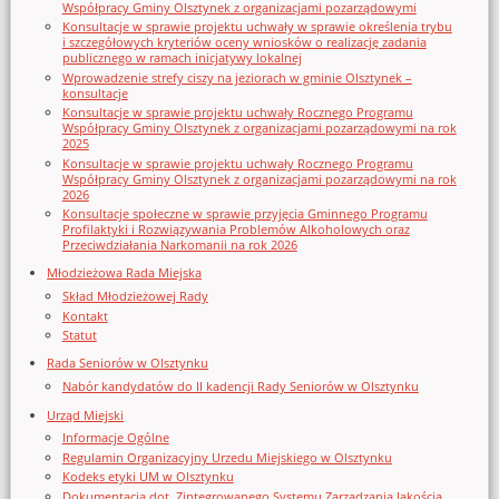
Współpracy Gminy Olsztynek z organizacjami pozarządowymi
Konsultacje w sprawie projektu uchwały w sprawie określenia trybu
i szczegółowych kryteriów oceny wniosków o realizację zadania
publicznego w ramach inicjatywy lokalnej
Wprowadzenie strefy ciszy na jeziorach w gminie Olsztynek –
konsultacje
Konsultacje w sprawie projektu uchwały Rocznego Programu
Współpracy Gminy Olsztynek z organizacjami pozarządowymi na rok
2025
Konsultacje w sprawie projektu uchwały Rocznego Programu
Współpracy Gminy Olsztynek z organizacjami pozarządowymi na rok
2026
Konsultacje społeczne w sprawie przyjęcia Gminnego Programu
Profilaktyki i Rozwiązywania Problemów Alkoholowych oraz
Przeciwdziałania Narkomanii na rok 2026
Młodzieżowa Rada Miejska
Skład Młodzieżowej Rady
Kontakt
Statut
Rada Seniorów w Olsztynku
Nabór kandydatów do II kadencji Rady Seniorów w Olsztynku
Urząd Miejski
Informacje Ogólne
Regulamin Organizacyjny Urzedu Miejskiego w Olsztynku
Kodeks etyki UM w Olsztynku
Dokumentacja dot. Zintegrowanego Systemu Zarządzania Jakością