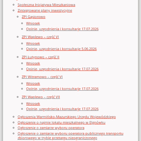
Społeczna Inicjatywa Mieszkaniowa
Zintegrowane plany inwestycyjne
ZPI Gąsiorowo
Wniosek
Opinie, uzgodnienia i konsultacje 17.07.2026
ZPI Waplewo – część VI
Wniosek
Opinie, uzgodnienia i konsultacje 5.06.2026
ZPI Łutynowo – część II
Wniosek
Opinie, uzgodnienia i konsultacje 17.07.2026
ZPI Witramowo – część VI
Wniosek
Opinie, uzgodnienia i konsultacje 17.07.2026
ZPI Waplewo – część VII
Wniosek
Opinie, uzgodnienia i konsultacje 17.07.2026
Ogłoszenia Warmińsko-Mazurskiego Urzędu Wojewódzkiego
Ogłoszenie o najmie lokalu mieszkalnego w Elgnówku
Ogłoszenie o zamiarze wyboru operatora
Ogłoszenie o zamiarze wyboru operatora publicznego transportu
zbiorowego w trybie przetargu nieograniczonego