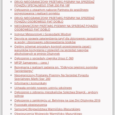
DRUGI NIEOGRANICZONY PRZETARG PISEMNY NA SPRZEDAŻ
POJAZDU SPECJALNEGO STAR 200 PM 18P
Ogłoszenie o otwartym naborze Partnera do wspólnego
przygotowania i realizacji projektu
DRUGI NIEOGRANICZONY PRZETARG PISEMNY NA SPRZEDAŻ
POJAZDU OSOBOWEGO FIAT DOBLO
NIEOGRANICZONY PRZETARG PISEMNY NA SPRZEDAŻ POJAZDU
OSOBOWEGO FIAT DOBLO
Instytut Meteorologii i Gospodarki Wodnej
Decyzja w sprawie zatwierdzenia taryf dla zbiorowego zaopatrzenia
w wodę i zbiorowego odprowadzania ścieków
Ogólny schemat procedury kontroli przestrzegania zasad i
warunków korzystania z zezwoleń na sprzedaż napojów
alkoholowych w gminie Olsztynek
Ogłoszenie o sprzedaży ciągnika Ursus C-360
MPZP Samagowo – czesc I
Rezygnacja z realizacji zadania pn. "Odkrycie tajemnic pomnika
Tannenbergu"
Nieograniczony Przetargu Pisemny Na Sprzedaż Pojazdu
Specjalnego Marki Star_200
Informacje i komunikaty
Uchwała projekt nowego ustroju szkolnego
Ogłoszenie o zebraniu mieszkańców Sołectwa Drwęck - wybory
sołtysa
Ogłoszenie o zamknięciu ul. Behringa na czas Dni Olsztynka 2016
Pozostałe obwieszczenia
Samorząd Województwa Warmińsko-Mazurskiego
Obwieszczenia Wojewody Warmińsko-Mazurskiego