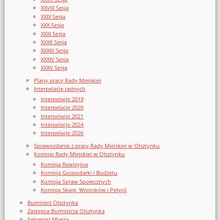
XXVIII Sesja
XXIX Sesja
XXX Sesja
XXXI Sesja
XXXII Sesja
XXXIII Sesja
XXXIV Sesja
XXXV Sesja
Plany pracy Rady Miejskiej
Interpelacje radnych
Interpelacje 2019
Interpelacje 2020
Interpelacje 2021
Interpelacje 2024
Interpelacje 2026
Sprawozdanie z pracy Rady Miejskiej w Olsztynku
Komisje Rady Miejskiej w Olsztynku
Komisja Rewizyjna
Komisja Gospodarki i Budżetu
Komisja Spraw Społecznych
Komisja Skarg, Wniosków i Petycji
Burmistrz Olsztynka
Zastępca Burmistrza Olsztynka
Sekretarz Miasta