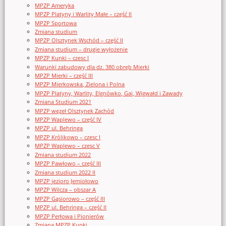
MPZP Ameryka
MPZP Platyny i Warlity Małe – część II
MPZP Sportowa
Zmiana studium
MPZP Olsztynek Wschód – część II
Zmiana studium – drugie wyłożenie
MPZP Kunki – czesc I
Warunki zabudowy dla dz. 380 obręb Mierki
MPZP Mierki – część III
MPZP Mierkowska, Zielona i Polna
MPZP Platyny, Warlity, Elgnówko, Gaj, Wigwałd i Zawady
Zmiana Studium 2021
MPZP węzeł Olsztynek Zachód
MPZP Waplewo – część IV
MPZP ul. Behringa
MPZP Królikowo – czesc I
MPZP Waplewo – czesc V
Zmiana studium 2022
MPZP Pawłowo – część III
Zmiana studium 2022 II
MPZP jezioro Jemiołowo
MPZP Wilcza – obszar A
MPZP Gąsiorowo – część III
MPZP ul. Behringa – część II
MPZP Perłowa i Pionierów
Zmiana MPZP Kunki