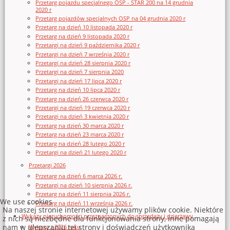
Przetarg pojazdu specjalnego OSP - STAR 200 na 14 grudnia
2020 r
Przetarg pojazdów specjalnych OSP na 04 grudnia 2020 r
Przetarg na dzień 10 listopada 2020 r
Przetarg na dzień 9 listopada 2020 r
Przetargi na dzień 9 października 2020 r
Przetargi na dzień 7 września 2020 r
Przetargi na dzień 28 sierpnia 2020 r
Przetargi na dzień 7 sierpnia 2020
Przetargi na dzień 17 lipca 2020 r
Przetarg na dzień 10 lipca 2020 r
Przetarg na dzień 26 czerwca 2020 r
Przetargi na dzień 19 czerwca 2020 r
Przetargi na dzień 3 kwietnia 2020 r
Przetarg na dzień 30 marca 2020 r
Przetarg na dzień 23 marca 2020 r
Przetarg na dzień 28 lutego 2020 r
Przetargi na dzień 21 lutego 2020 r
Przetargi 2026
Przetarg na dzień 6 marca 2026 r.
Przetargi na dzień 10 sierpnia 2026 r.
Przetarg na dzień 11 sierpnia 2026 r.
We use cookies
Przetarg na dzień 11 września 2026 r.
Na naszej stronie internetowej używamy plików cookie. Niektóre
Wykazy nieruchomości przeznaczonych do sprzedaży i dzierżawy
z nich są niezbędne dla funkcjonowania strony, inne pomagają
nam w ulepszaniu tej strony i doświadczeń użytkownika
Wykazy z 2026 roku