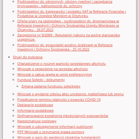
Podinspektor ds. obronnych, obrony cywilnej i zarządzania
kryzysowego - pełnomocnik ds. ochrony
Podinspektor ds. księgowości i podatku VAT w Referacie Finansów i
Podatków w Urzędzie Miejskim w Olsztynku
Oferta pracy na zastępstwo - podinspektor ds. drogownictwa w
Referacie Inwestycji i Ochrony Środowiska Urzędu Miejskiego w
Olsztynku - 26.07.2022
Zarządzenie nr 9/2009 - Regulamin naboru na wolne stanowiska
urzędnicze.
Podinspektor ds. gospodarki wodno–ściekowej w Referacie
Inwestycji i Ochrony Środowiska - 25.10.2022
Druki do pobrania
Oświadczenie o rocznej wartości sprzedanego alkoholu
Wniosek o zezwolenie na sprzedaz alkoholu
Wniosek o zakup węgla w cenie preferencyjnej
Fundusz Sołecki - dokumenty
Zmiana zadania funduszu sołeckiego
Wniosek o wydanie odpisu aktu urodzenia, małżeństwa lub zgonu
Przedłużenie terminu płatności z powodu COVID-19
Deklaracje podatkowe
Informacje podatkowe
Dofinansowanie kształcenia młodocianych pracowników
Kwestonariusz osobowy
Wniosek o udostępnienie informacji publicznej
PPF Wniosek o przyznanie prawa pomocy
Wniosek o wpis do ewidencji obiektów hotelarskich