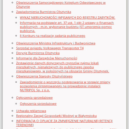
Obwieszczenia Samorządowego Kolegium Odwoławczego w
Olsztynie
Zawiadomienia Burmistrza Olsztynka
WYKAZ NIERUCHOMOŚCI WPISANYCH DO REJESTRU ZABYTKÓW.
Informacja na podstawie art. 37 ust. 1 pkt 2 ustawy o finansach
publicznych - m.in. wykonanie budżetu JST umorzenia pomoc
publiczna.
II Konkurs na realizację zadania publicznego
Obwieszczenia Ministra Infrastruktury i Budwonictwa
Sprzedaż pojazdu Volkswagen Transporter T4
Decyzje Burmistrza Olsztynka
Informacje dla Zarządców Nieruchomości
Zestawienie danych dotyczących czynszów najmu lokali
mieszkalnych, nienależących do publicznego zasobu
mieszkaniowego, w położonych na obszarze Gminy Olsztynek.
Obwieszczenia Starosty Olsztyńskiego
Zawiadomienie o wszczęciu postępowania w sprawie zmiany
pozwolenia zintegrowanego na prowadzenie instalacji
NUTRIPOL Sp. z o.o.
Ogłoszenia sprzedażowe
Ogłoszenia sprzedażowe
Uchwała reklamowa
Regionalny Zarząd Gospodarki Wodnej w Białymstoku
INFORMACJA O OPŁACIE ZA ZMNIEJSZENIE NATURALNEJ RETENCJI
TERENOWEJ