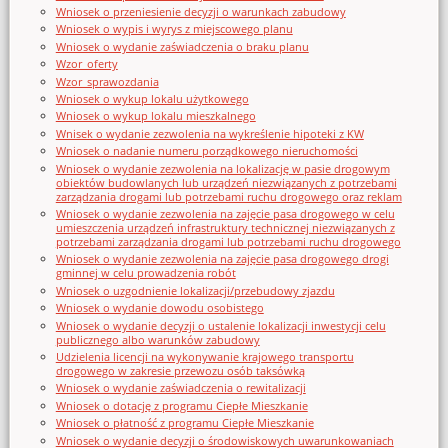
Wniosek o przeniesienie decyzji o warunkach zabudowy
Wniosek o wypis i wyrys z miejscowego planu
Wniosek o wydanie zaświadczenia o braku planu
Wzor_oferty
Wzor_sprawozdania
Wniosek o wykup lokalu użytkowego
Wniosek o wykup lokalu mieszkalnego
Wnisek o wydanie zezwolenia na wykreślenie hipoteki z KW
Wniosek o nadanie numeru porządkowego nieruchomości
Wniosek o wydanie zezwolenia na lokalizację w pasie drogowym
obiektów budowlanych lub urządzeń niezwiązanych z potrzebami
zarządzania drogami lub potrzebami ruchu drogowego oraz reklam
Wniosek o wydanie zezwolenia na zajęcie pasa drogowego w celu
umieszczenia urządzeń infrastruktury technicznej niezwiązanych z
potrzebami zarządzania drogami lub potrzebami ruchu drogowego
Wniosek o wydanie zezwolenia na zajęcie pasa drogowego drogi
gminnej w celu prowadzenia robót
Wniosek o uzgodnienie lokalizacji/przebudowy zjazdu
Wniosek o wydanie dowodu osobistego
Wniosek o wydanie decyzji o ustalenie lokalizacji inwestycji celu
publicznego albo warunków zabudowy
Udzielenia licencji na wykonywanie krajowego transportu
drogowego w zakresie przewozu osób taksówką
Wniosek o wydanie zaświadczenia o rewitalizacji
Wniosek o dotację z programu Ciepłe Mieszkanie
Wniosek o płatność z programu Ciepłe Mieszkanie
Wniosek o wydanie decyzji o środowiskowych uwarunkowaniach