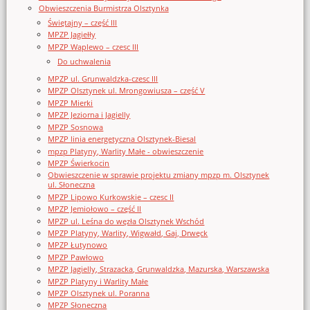
Obwieszczenia Burmistrza Olsztynka
Świętajny – część III
MPZP Jagiełły
MPZP Waplewo – czesc III
Do uchwalenia
MPZP ul. Grunwaldzka-czesc III
MPZP Olsztynek ul. Mrongowiusza – część V
MPZP Mierki
MPZP Jeziorna i Jagielly
MPZP Sosnowa
MPZP linia energetyczna Olsztynek-Biesal
mpzp Platyny, Warlity Małe - obwieszczenie
MPZP Świerkocin
Obwieszczenie w sprawie projektu zmiany mpzp m. Olsztynek
ul. Słoneczna
MPZP Lipowo Kurkowskie – czesc II
MPZP Jemiołowo – część II
MPZP ul. Leśna do węzła Olsztynek Wschód
MPZP Platyny, Warlity, Wigwałd, Gaj, Drwęck
MPZP Łutynowo
MPZP Pawłowo
MPZP Jagielly, Strazacka, Grunwaldzka, Mazurska, Warszawska
MPZP Platyny i Warlity Małe
MPZP Olsztynek ul. Poranna
MPZP Słoneczna