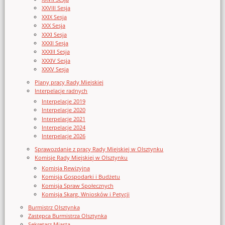
XXVIII Sesja
XXIX Sesja
XXX Sesja
XXXI Sesja
XXXII Sesja
XXXIII Sesja
XXXIV Sesja
XXXV Sesja
Plany pracy Rady Miejskiej
Interpelacje radnych
Interpelacje 2019
Interpelacje 2020
Interpelacje 2021
Interpelacje 2024
Interpelacje 2026
Sprawozdanie z pracy Rady Miejskiej w Olsztynku
Komisje Rady Miejskiej w Olsztynku
Komisja Rewizyjna
Komisja Gospodarki i Budżetu
Komisja Spraw Społecznych
Komisja Skarg, Wniosków i Petycji
Burmistrz Olsztynka
Zastępca Burmistrza Olsztynka
Sekretarz Miasta