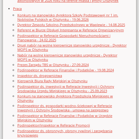
alkoholowych w 2026 roku na terenie miasta i gminy Olsztynek
Praca
Konkurs na stanowisko dyrektora Szkoły Podstawowej nr 1 im.
Noblistów Polskich w Olsztynku - 19.06.2026
Dyrektor Zespołu Szkolno-Przedszkolnego w Waplewie - 14.08.2025
Referent w Biurze Obsługi Interesanta w Referacie Organizacyjnym
Podinspektor w Referacie Gospodarki Nieruchomościami i
Planowania - 24.02.2025
Drugi nabór na wolne kierownicze stanowisko urzędnicze - Dyrektor
MOPS w Olsztynku
Nabór na wolne kierownicze stanowisko urzędnicze - Dyrektor
MOPS w Olsztynku
Prezes Zarządu TBS w Olsztynku - 27.09.2024
Podinspektor w Referacie Finansów i Podatków - 19.08.2024
Inspektor ds. drogownictwa
Kierownik Biura Rady Miejskiej w Olsztynku
Podinspektor ds. inwestycji w Referacie Inwestycji i Ochrony
Środowiska Urzędu Miejskiego w Olsztynku - 25.09.2023
Konkurs na stanowisko dyrektora Przedszkola Miejskiego w
Olsztynku
Podinspektor ds. gospodarki wodno-ściekowej w Referacie
Inwestycji i Ochrony Środowiska - umowa na zastępstwo
Podinspektor w Referacie Finansów i Podatków w Urzędzie
Miejskim w Olsztynku
Podinspektor/inspektor w Referacie Promocji
Podinspektor ds. obronnych, obrony cywilnej i zarządzania
kryzysowego