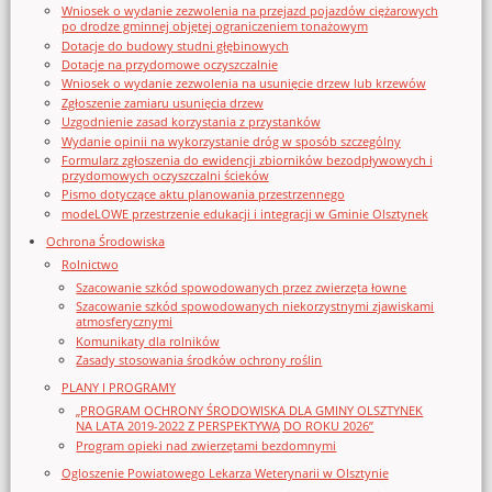
Wniosek o wydanie zezwolenia na przejazd pojazdów ciężarowych
po drodze gminnej objętej ograniczeniem tonażowym
Dotacje do budowy studni głębinowych
Dotacje na przydomowe oczyszczalnie
Wniosek o wydanie zezwolenia na usunięcie drzew lub krzewów
Zgłoszenie zamiaru usunięcia drzew
Uzgodnienie zasad korzystania z przystanków
Wydanie opinii na wykorzystanie dróg w sposób szczególny
Formularz zgłoszenia do ewidencji zbiorników bezodpływowych i
przydomowych oczyszczalni ścieków
Pismo dotyczące aktu planowania przestrzennego
modeLOWE przestrzenie edukacji i integracji w Gminie Olsztynek
Ochrona Środowiska
Rolnictwo
Szacowanie szkód spowodowanych przez zwierzęta łowne
Szacowanie szkód spowodowanych niekorzystnymi zjawiskami
atmosferycznymi
Komunikaty dla rolników
Zasady stosowania środków ochrony roślin
PLANY I PROGRAMY
„PROGRAM OCHRONY ŚRODOWISKA DLA GMINY OLSZTYNEK
NA LATA 2019-2022 Z PERSPEKTYWĄ DO ROKU 2026”
Program opieki nad zwierzętami bezdomnymi
Ogloszenie Powiatowego Lekarza Weterynarii w Olsztynie