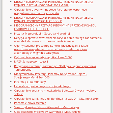
DRUGI NIEOGRANICZONY PRZETARG PISEMNY NA SPRZEDAŻ
POJAZDU SPECJALNEGO STAR 200 PM 18P
Ogłoszenie o otwartym naborze Partnera do wspólnego
przygotowania i realizacji projektu
DRUGI NIEOGRANICZONY PRZETARG PISEMNY NA SPRZEDAŻ
POJAZDU OSOBOWEGO FIAT DOBLO
NIEOGRANICZONY PRZETARG PISEMNY NA SPRZEDAŻ POJAZDU
OSOBOWEGO FIAT DOBLO
Instytut Meteorologii i Gospodarki Wodnej
Decyzja w sprawie zatwierdzenia taryf dla zbiorowego zaopatrzenia
w wodę i zbiorowego odprowadzania ścieków
Ogólny schemat procedury kontroli przestrzegania zasad i
warunków korzystania z zezwoleń na sprzedaż napojów
alkoholowych w gminie Olsztynek
Ogłoszenie o sprzedaży ciągnika Ursus C-360
MPZP Samagowo – czesc I
Rezygnacja z realizacji zadania pn. "Odkrycie tajemnic pomnika
Tannenbergu"
Nieograniczony Przetargu Pisemny Na Sprzedaż Pojazdu
Specjalnego Marki Star_200
Informacje i komunikaty
Uchwała projekt nowego ustroju szkolnego
Ogłoszenie o zebraniu mieszkańców Sołectwa Drwęck - wybory
sołtysa
Ogłoszenie o zamknięciu ul. Behringa na czas Dni Olsztynka 2016
Pozostałe obwieszczenia
Samorząd Województwa Warmińsko-Mazurskiego
Obwieszczenia Wojewody Warmińsko-Mazurskiego