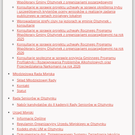
Współpracy Gminy Olsztynek z organizacjami pozarządowymi
Konsultacje w sprawie projektu uchwały w sprawie określenia trybu
i szczegółowych kryteriów oceny wniosków o realizację zadania
publicznego w ramach inicjatywy lokalnej
Wprowadzenie strefy ciszy na jeziorach w gminie Olsztynek –
konsultacje
Konsultacje w sprawie projektu uchwały Rocznego Programu
Współpracy Gminy Olsztynek z organizacjami pozarządowymi na rok
2025
Konsultacje w sprawie projektu uchwały Rocznego Programu
Współpracy Gminy Olsztynek z organizacjami pozarządowymi na rok
2026
Konsultacje społeczne w sprawie przyjęcia Gminnego Programu
Profilaktyki i Rozwiązywania Problemów Alkoholowych oraz
Przeciwdziałania Narkomanii na rok 2026
Młodzieżowa Rada Miejska
Skład Młodzieżowej Rady
Kontakt
Statut
Rada Seniorów w Olsztynku
Nabór kandydatów do II kadencji Rady Seniorów w Olsztynku
Urząd Miejski
Informacje Ogólne
Regulamin Organizacyjny Urzedu Miejskiego w Olsztynku
Kodeks etyki UM w Olsztynku
Dokumentacja dot. Zintegrowanego Systemu Zarządzania Jakością