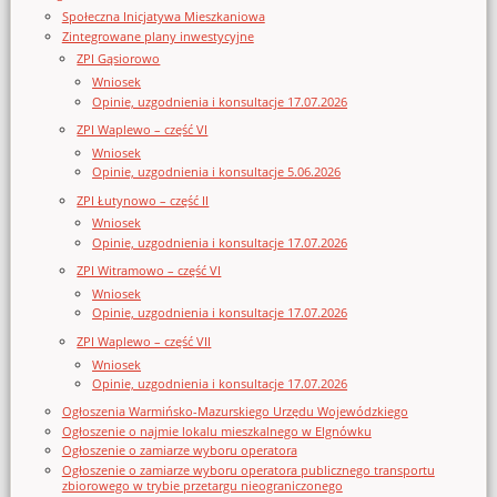
Społeczna Inicjatywa Mieszkaniowa
Zintegrowane plany inwestycyjne
ZPI Gąsiorowo
Wniosek
Opinie, uzgodnienia i konsultacje 17.07.2026
ZPI Waplewo – część VI
Wniosek
Opinie, uzgodnienia i konsultacje 5.06.2026
ZPI Łutynowo – część II
Wniosek
Opinie, uzgodnienia i konsultacje 17.07.2026
ZPI Witramowo – część VI
Wniosek
Opinie, uzgodnienia i konsultacje 17.07.2026
ZPI Waplewo – część VII
Wniosek
Opinie, uzgodnienia i konsultacje 17.07.2026
Ogłoszenia Warmińsko-Mazurskiego Urzędu Wojewódzkiego
Ogłoszenie o najmie lokalu mieszkalnego w Elgnówku
Ogłoszenie o zamiarze wyboru operatora
Ogłoszenie o zamiarze wyboru operatora publicznego transportu
zbiorowego w trybie przetargu nieograniczonego