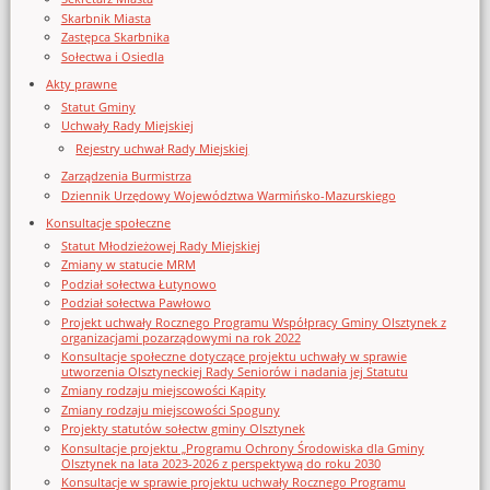
Skarbnik Miasta
Zastępca Skarbnika
Sołectwa i Osiedla
Akty prawne
Statut Gminy
Uchwały Rady Miejskiej
Rejestry uchwał Rady Miejskiej
Zarządzenia Burmistrza
Dziennik Urzędowy Województwa Warmińsko-Mazurskiego
Konsultacje społeczne
Statut Młodzieżowej Rady Miejskiej
Zmiany w statucie MRM
Podział sołectwa Łutynowo
Podział sołectwa Pawłowo
Projekt uchwały Rocznego Programu Współpracy Gminy Olsztynek z
organizacjami pozarządowymi na rok 2022
Konsultacje społeczne dotyczące projektu uchwały w sprawie
utworzenia Olsztyneckiej Rady Seniorów i nadania jej Statutu
Zmiany rodzaju miejscowości Kąpity
Zmiany rodzaju miejscowości Spoguny
Projekty statutów sołectw gminy Olsztynek
Konsultacje projektu „Programu Ochrony Środowiska dla Gminy
Olsztynek na lata 2023-2026 z perspektywą do roku 2030
Konsultacje w sprawie projektu uchwały Rocznego Programu