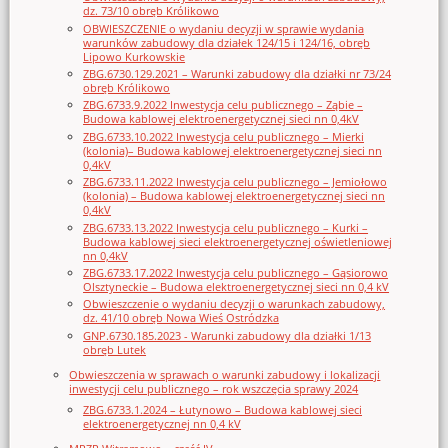
dz. 73/10 obręb Królikowo
OBWIESZCZENIE o wydaniu decyzji w sprawie wydania
warunków zabudowy dla działek 124/15 i 124/16, obręb
Lipowo Kurkowskie
ZBG.6730.129.2021 – Warunki zabudowy dla działki nr 73/24
obręb Królikowo
ZBG.6733.9.2022 Inwestycja celu publicznego – Ząbie –
Budowa kablowej elektroenergetycznej sieci nn 0,4kV
ZBG.6733.10.2022 Inwestycja celu publicznego – Mierki
(kolonia)– Budowa kablowej elektroenergetycznej sieci nn
0,4kV
ZBG.6733.11.2022 Inwestycja celu publicznego – Jemiołowo
(kolonia) – Budowa kablowej elektroenergetycznej sieci nn
0,4kV
ZBG.6733.13.2022 Inwestycja celu publicznego – Kurki –
Budowa kablowej sieci elektroenergetycznej oświetleniowej
nn 0,4kV
ZBG.6733.17.2022 Inwestycja celu publicznego – Gąsiorowo
Olsztyneckie – Budowa elektroenergetycznej sieci nn 0,4 kV
Obwieszczenie o wydaniu decyzji o warunkach zabudowy,
dz. 41/10 obręb Nowa Wieś Ostródzka
GNP.6730.185.2023 - Warunki zabudowy dla działki 1/13
obręb Lutek
Obwieszczenia w sprawach o warunki zabudowy i lokalizacji
inwestycji celu publicznego – rok wszczęcia sprawy 2024
ZBG.6733.1.2024 – Łutynowo – Budowa kablowej sieci
elektroenergetycznej nn 0,4 kV