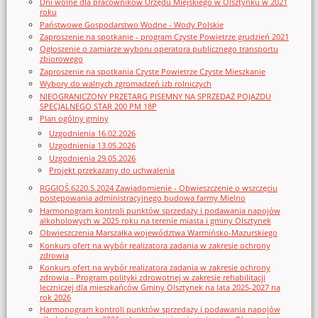
Dni wolne dla pracowników Urzędu Miejskiego w Olsztynku w 2021
roku
Państwowe Gospodarstwo Wodne - Wody Polskie
Zaproszenie na spotkanie - program Czyste Powietrze grudzień 2021
Ogłoszenie o zamiarze wyboru operatora publicznego transportu
zbiorowego
Zaproszenie na spotkania Czyste Powietrze Czyste Mieszkanie
Wybory do walnych zgromadzeń izb rolniczych
NIEOGRANICZONY PRZETARG PISEMNY NA SPRZEDAŻ POJAZDU
SPECJALNEGO STAR 200 PM 18P
Plan ogólny gminy
Uzgodnienia 16.02.2026
Uzgodnienia 13.05.2026
Uzgodnienia 29.05.2026
Projekt przekazany do uchwalenia
RGGIOŚ.6220.5.2024 Zawiadomienie - Obwieszczenie o wszczęciu
postępowania administracyjnego budowa farmy Mielno
Harmonogram kontroli punktów sprzedaży i podawania napojów
alkoholowych w 2025 roku na terenie miasta i gminy Olsztynek
Obwieszczenia Marszałka województwa Warmińsko-Mazurskiego
Konkurs ofert na wybór realizatora zadania w zakresie ochrony
zdrowia
Konkurs ofert na wybór realizatora zadania w zakresie ochrony
zdrowia - Program polityki zdrowotnej w zakresie rehabilitacji
leczniczej dla mieszkańców Gminy Olsztynek na lata 2025-2027 na
rok 2026
Harmonogram kontroli punktów sprzedaży i podawania napojów