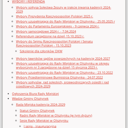
WYBORY I REFERENDA
Wybory sołtysa Sołectwa Zezuty w trakcie trwania kadencji 2024-
2029
Wybory Prezydenta Rzeczypospolitej Polskiej 2025 r.
Wybory uzupełniające do Rady Miejskiej w Olsztynku - 25.05.2025 r
Wybory do Parlamentu Europejskiego - 9 czerwca 2024 r.
Wybory samorządowe 2024 r. - 7.04.2024
Referendum zarządzone na dzień 15.10.2023 r.
Wybory do Sejmu Rzeczypospolitej Polskiej i Senatu
Rzeczypospolitej Polskiej - 15.10.2023
Szkolenie dla członków OKW
Wybory ławników sądów powszechnych na kadencję 2024-2027
Wybory uzupełniające do Rady Miejskiej w Olsztynku w okręgu
wyborczym nr 3 zarządzone na dzień 15 stycznia 2023 r.
Wybory uzupełniające do Rady Miejskiej w Olsztynku - 23.10.2022
Wybory Przedterminowe Burmistrza Olsztynka - 24.07.2022
Wybory sołtysów, rad sołeckich, przewodniczących osiedli i rad
osiedlowych 2024-2029
Ogłoszenia Biura Rady Miejskiej
Władze Gminy Olsztynek
Rada Miejska kadencja 2024-2029
Statut Gminy Olsztynek
Radni Rady Miejskiej w Olsztynku (w tym dyżury)
Sesje Rady Miejskiej w Olsztynku
I sesja - inauguracyjna