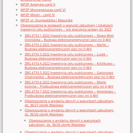
MPZP Ameryka-część II
MPZP Mrongowiusza-część VI
MPZP Mierki – część IV
MPZP ul. Grunwaldzka i Mazurska
Obwieszczenia w sprawach o warunki zabudowy i lokalizacji
inwestycji celu publicznego – rok wszczęcia sprawy do 2023
ZBG.6733.1.2022 Inwestycja celu publicznego – Nowa Wieś
Ostródzka – Budowa elektroenergetycznej sieci nn 0,4kV
ZBG.6733.2.2022 Inwestycja celu publicznego – Mańki –
Budowa elektroenergetycznej sieci nn 0,4kV
ZBG.6733.3.2022 Inwestycja celu publicznego – Lutek –
Budowa elektroenergetycznej sieci nn 0,4kV
ZBG.6733.4.2022 Inwestycja celu publicznego – Królikowo –
Budowa elektroenergetycznej sieci nn 0,4kV
ZBG.6733.5.2022 Inwestycja celu publicznego – Gąsiorowo
Olsztyneckie – Budowa elektroenergetycznej sieci nn 0,4kV
ZBG.6733.6.2022 Inwestycja celu publicznego – Mierki
kolonia – Przebudowa elektroenergetycznej sieci nn 0,4kV
ZBG.6733.7.2022 Inwestycja celu publicznego – Jemiołowo –
Przebudowa elektroenergetycznej sieci nn 0,4kV
Obwieszczenie o wydaniu decyzji o warunkach zabudowy,
dz. 36/27 obręb Waplewo
Obwieszczenie o wydaniu decyzji o warunkach zabudowy,
dz. 36/26 obręb Waplewo
Obwieszczenie o wydaniu decyzji o warunkach
zabudowy, dz. 36/26 obręb Waplewo
Obwieszczenie o wydaniu decyzji o warunkach zabudowy,