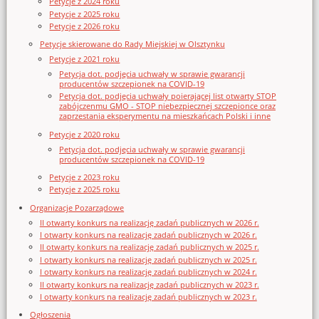
Petycje z 2024 roku
Petycje z 2025 roku
Petycje z 2026 roku
Petycje skierowane do Rady Miejskiej w Olsztynku
Petycje z 2021 roku
Petycja dot. podjęcia uchwały w sprawie gwarancji
producentów szczepionek na COVID-19
Petycja dot. podjęcia uchwały poierającej list otwarty STOP
zabójczenmu GMO - STOP niebezpiecznej szczepionce oraz
zaprzestania eksperymentu na mieszkańcach Polski i inne
Petycje z 2020 roku
Petycja dot. podjęcia uchwały w sprawie gwarancji
producentów szczepionek na COVID-19
Petycje z 2023 roku
Petycje z 2025 roku
Organizacje Pozarządowe
II otwarty konkurs na realizację zadań publicznych w 2026 r.
I otwarty konkurs na realizację zadań publicznych w 2026 r.
II otwarty konkurs na realizację zadań publicznych w 2025 r.
I otwarty konkurs na realizację zadań publicznych w 2025 r.
I otwarty konkurs na realizację zadań publicznych w 2024 r.
II otwarty konkurs na realizację zadań publicznych w 2023 r.
I otwarty konkurs na realizację zadań publicznych w 2023 r.
Ogłoszenia