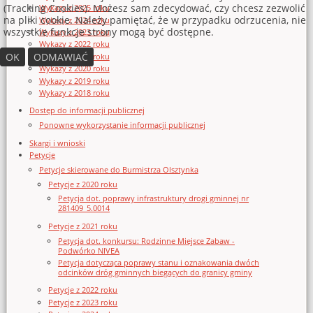
(Tracking Cookies). Możesz sam zdecydować, czy chcesz zezwolić
Wykazy z 2025 roku
na pliki cookie. Należy pamiętać, że w przypadku odrzucenia, nie
Wykazy z 2024 roku
wszystkie funkcje strony mogą być dostępne.
Wykazy z 2023 roku
Wykazy z 2022 roku
OK
ODMAWIAĆ
Wykazy z 2021 roku
Wykazy z 2020 roku
Wykazy z 2019 roku
Wykazy z 2018 roku
Dostęp do informacji publicznej
Ponowne wykorzystanie informacji publicznej
Skargi i wnioski
Petycje
Petycje skierowane do Burmistrza Olsztynka
Petycje z 2020 roku
Petycja dot. poprawy infrastruktury drogi gminnej nr
281409_5.0014
Petycje z 2021 roku
Petycja dot. konkursu: Rodzinne Miejsce Zabaw -
Podwórko NIVEA
Petycja dotycząca poprawy stanu i oznakowania dwóch
odcinków dróg gminnych biegących do granicy gminy
Petycje z 2022 roku
Petycje z 2023 roku