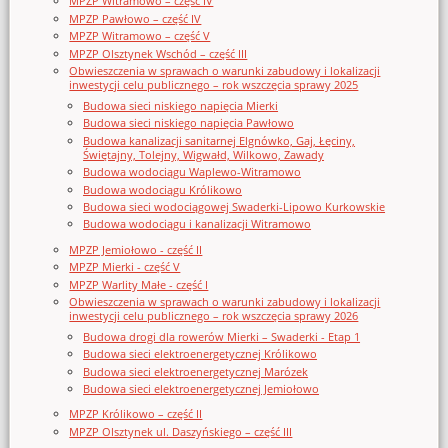
MPZP Witramowo – część IV
MPZP Pawłowo – część IV
MPZP Witramowo – część V
MPZP Olsztynek Wschód – część III
Obwieszczenia w sprawach o warunki zabudowy i lokalizacji
inwestycji celu publicznego – rok wszczęcia sprawy 2025
Budowa sieci niskiego napięcia Mierki
Budowa sieci niskiego napięcia Pawłowo
Budowa kanalizacji sanitarnej Elgnówko, Gaj, Łęciny,
Świętajny, Tolejny, Wigwałd, Wilkowo, Zawady
Budowa wodociągu Waplewo-Witramowo
Budowa wodociągu Królikowo
Budowa sieci wodociągowej Swaderki-Lipowo Kurkowskie
Budowa wodociągu i kanalizacji Witramowo
MPZP Jemiołowo - część II
MPZP Mierki - część V
MPZP Warlity Małe - część I
Obwieszczenia w sprawach o warunki zabudowy i lokalizacji
inwestycji celu publicznego – rok wszczęcia sprawy 2026
Budowa drogi dla rowerów Mierki – Swaderki - Etap 1
Budowa sieci elektroenergetycznej Królikowo
Budowa sieci elektroenergetycznej Marózek
Budowa sieci elektroenergetycznej Jemiołowo
MPZP Królikowo – część II
MPZP Olsztynek ul. Daszyńskiego – część III