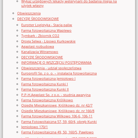
Wykaz urzędowych lekarzy weterynarii do badania mięsa na
użytek własny
Obwieszczenia
DECYZJE ŚRODOWISKOWE
Eurotter Logistyka - Stacja paliw
Farma fotowoltaiczna Waplewo
Tymbark - Zbiornik CO2
Droga Selwa - Lipowo Kurkowskie
Agaplast rozbudowa
Kanalizacja Witramowo
DECYZJE ŚRODOWISKOWE
INFORMACJE O WSZCZĘCIU POSTĘPOWANIA
Obwieszczenia - udział społeczeństwa
Europrofil Sp. z o. o. – instalacja fotowoltaiczna
Farma fotowoltaiczna Jemiołowo I
Farma fotowoltaiczna Kunki I
Farma fotowoltaiczna Kunki II
P.P-H.Agaplast Sp. z o.o. - studnia awaryjna
Farma fotowoltaiczna Królikowo
Osiedle Mieszkaniowe, Królikowo dz. nr 42/7
Osiedle Mieszkaniowe, Królikowo dz. nr 166/8
Farma fotowoltaiczna Wilkowo 106-6, 106-11
Farma Fotowoltaiczna 57, 59, 60/4, obręb Kunki
Jemiołowo 170/1
Farma Fotowoltaiczna 49, 50, 160/5, Pawłowo