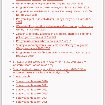
Gminny Program Wspierania Rodziny na lata 2024-2026
Program Osłonowy w zakresie dożywiania na lata 2024-2028
Program Przeciwdziałania Przemocy Domowej i Ochrony Osób
na lata 2023-2028
Program Opieki nad Zabytkami Gminy Olsztynek na lata 2025-
2028
Wieloletni Program Gospodarowania Mieszkaniowym Zasobem
Gminy na lata 2026-2030
Założenia do planu zaopatrzenia w ciepło, energię elektryczna i
paliwa gazowe na lata 2026-2040
Program usuwania azbestu na lata 2025-2032
Strategia Rozwiązywania Problemów Społecznych w gminie
Olsztynek na lata 2026-2035
Program na Rzecz Osób Starszych i z Niepełnosprawnością na
lata 2025-2030
Strategia Młodzieżowa gminy Olsztynek na lata 2026-2030 w
obszarze sportu wśród młodzieży
Strategia Młodzieżowa gminy Olsztynek na lata 2026-2030 w
obszarze zdrowia psychicznego młodych osób
Sprawozdania
Sprawozdania za rok 2020
Sprawozdania za rok 2021
Sprawozdania za rok 2022
Sprawozdania za rok 2023
Sprawozdania za rok 2024
Sprawozdania za rok 2025