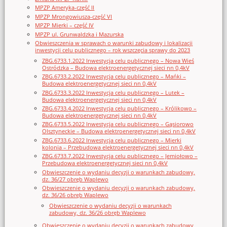
MPZP Ameryka-część II
MPZP Mrongowiusza-część VI
MPZP Mierki – część IV
MPZP ul. Grunwaldzka i Mazurska
Obwieszczenia w sprawach o warunki zabudowy i lokalizacji
inwestycji celu publicznego – rok wszczęcia sprawy do 2023
ZBG.6733.1.2022 Inwestycja celu publicznego – Nowa Wieś
Ostródzka – Budowa elektroenergetycznej sieci nn 0,4kV
ZBG.6733.2.2022 Inwestycja celu publicznego – Mańki –
Budowa elektroenergetycznej sieci nn 0,4kV
ZBG.6733.3.2022 Inwestycja celu publicznego – Lutek –
Budowa elektroenergetycznej sieci nn 0,4kV
ZBG.6733.4.2022 Inwestycja celu publicznego – Królikowo –
Budowa elektroenergetycznej sieci nn 0,4kV
ZBG.6733.5.2022 Inwestycja celu publicznego – Gąsiorowo
Olsztyneckie – Budowa elektroenergetycznej sieci nn 0,4kV
ZBG.6733.6.2022 Inwestycja celu publicznego – Mierki
kolonia – Przebudowa elektroenergetycznej sieci nn 0,4kV
ZBG.6733.7.2022 Inwestycja celu publicznego – Jemiołowo –
Przebudowa elektroenergetycznej sieci nn 0,4kV
Obwieszczenie o wydaniu decyzji o warunkach zabudowy,
dz. 36/27 obręb Waplewo
Obwieszczenie o wydaniu decyzji o warunkach zabudowy,
dz. 36/26 obręb Waplewo
Obwieszczenie o wydaniu decyzji o warunkach
zabudowy, dz. 36/26 obręb Waplewo
Obwieszczenie o wydaniu decyzji o warunkach zabudowy,