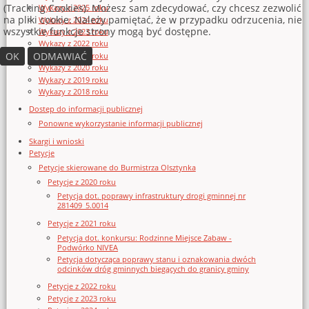
(Tracking Cookies). Możesz sam zdecydować, czy chcesz zezwolić
Wykazy z 2025 roku
na pliki cookie. Należy pamiętać, że w przypadku odrzucenia, nie
Wykazy z 2024 roku
wszystkie funkcje strony mogą być dostępne.
Wykazy z 2023 roku
Wykazy z 2022 roku
OK
ODMAWIAĆ
Wykazy z 2021 roku
Wykazy z 2020 roku
Wykazy z 2019 roku
Wykazy z 2018 roku
Dostęp do informacji publicznej
Ponowne wykorzystanie informacji publicznej
Skargi i wnioski
Petycje
Petycje skierowane do Burmistrza Olsztynka
Petycje z 2020 roku
Petycja dot. poprawy infrastruktury drogi gminnej nr
281409_5.0014
Petycje z 2021 roku
Petycja dot. konkursu: Rodzinne Miejsce Zabaw -
Podwórko NIVEA
Petycja dotycząca poprawy stanu i oznakowania dwóch
odcinków dróg gminnych biegących do granicy gminy
Petycje z 2022 roku
Petycje z 2023 roku