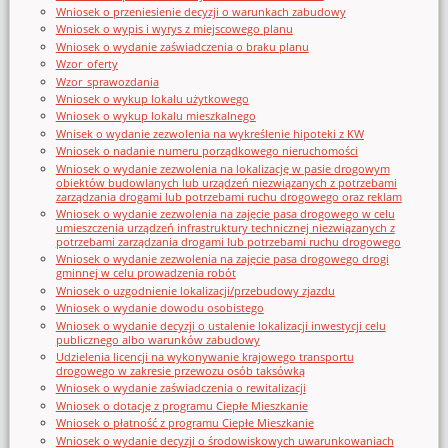
Wniosek o przeniesienie decyzji o warunkach zabudowy
Wniosek o wypis i wyrys z miejscowego planu
Wniosek o wydanie zaświadczenia o braku planu
Wzor_oferty
Wzor_sprawozdania
Wniosek o wykup lokalu użytkowego
Wniosek o wykup lokalu mieszkalnego
Wnisek o wydanie zezwolenia na wykreślenie hipoteki z KW
Wniosek o nadanie numeru porządkowego nieruchomości
Wniosek o wydanie zezwolenia na lokalizację w pasie drogowym
obiektów budowlanych lub urządzeń niezwiązanych z potrzebami
zarządzania drogami lub potrzebami ruchu drogowego oraz reklam
Wniosek o wydanie zezwolenia na zajęcie pasa drogowego w celu
umieszczenia urządzeń infrastruktury technicznej niezwiązanych z
potrzebami zarządzania drogami lub potrzebami ruchu drogowego
Wniosek o wydanie zezwolenia na zajęcie pasa drogowego drogi
gminnej w celu prowadzenia robót
Wniosek o uzgodnienie lokalizacji/przebudowy zjazdu
Wniosek o wydanie dowodu osobistego
Wniosek o wydanie decyzji o ustalenie lokalizacji inwestycji celu
publicznego albo warunków zabudowy
Udzielenia licencji na wykonywanie krajowego transportu
drogowego w zakresie przewozu osób taksówką
Wniosek o wydanie zaświadczenia o rewitalizacji
Wniosek o dotację z programu Ciepłe Mieszkanie
Wniosek o płatność z programu Ciepłe Mieszkanie
Wniosek o wydanie decyzji o środowiskowych uwarunkowaniach