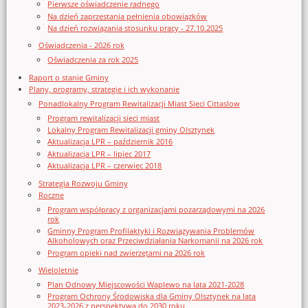
Pierwsze oświadczenie radnego
Na dzień zaprzestania pełnienia obowiązków
Na dzień rozwiązania stosunku pracy - 27.10.2025
Oświadczenia - 2026 rok
Oświadczenia za rok 2025
Raport o stanie Gminy
Plany, programy, strategie i ich wykonanie
Ponadlokalny Program Rewitalizacji Miast Sieci Cittaslow
Program rewitalizacji sieci miast
Lokalny Program Rewitalizacji gminy Olsztynek
Aktualizacja LPR – październik 2016
Aktualizacja LPR – lipiec 2017
Aktualizacja LPR – czerwiec 2018
Strategia Rozwoju Gminy
Roczne
Program współpracy z organizacjami pozarządowymi na 2026
rok
Gminny Program Profilaktyki i Rozwiązywania Problemów
Alkoholowych oraz Przeciwdziałania Narkomanii na 2026 rok
Program opieki nad zwierzętami na 2026 rok
Wieloletnie
Plan Odnowy Miejscowości Waplewo na lata 2021-2028
Program Ochrony Środowiska dla Gminy Olsztynek na lata
2023-2026 z perspektywą do 2030 roku