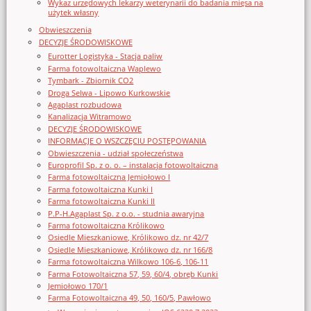
Wykaz urzędowych lekarzy weterynarii do badania mięsa na
użytek własny
Obwieszczenia
DECYZJE ŚRODOWISKOWE
Eurotter Logistyka - Stacja paliw
Farma fotowoltaiczna Waplewo
Tymbark - Zbiornik CO2
Droga Selwa - Lipowo Kurkowskie
Agaplast rozbudowa
Kanalizacja Witramowo
DECYZJE ŚRODOWISKOWE
INFORMACJE O WSZCZĘCIU POSTĘPOWANIA
Obwieszczenia - udział społeczeństwa
Europrofil Sp. z o. o. – instalacja fotowoltaiczna
Farma fotowoltaiczna Jemiołowo I
Farma fotowoltaiczna Kunki I
Farma fotowoltaiczna Kunki II
P.P-H.Agaplast Sp. z o.o. - studnia awaryjna
Farma fotowoltaiczna Królikowo
Osiedle Mieszkaniowe, Królikowo dz. nr 42/7
Osiedle Mieszkaniowe, Królikowo dz. nr 166/8
Farma fotowoltaiczna Wilkowo 106-6, 106-11
Farma Fotowoltaiczna 57, 59, 60/4, obręb Kunki
Jemiołowo 170/1
Farma Fotowoltaiczna 49, 50, 160/5, Pawłowo