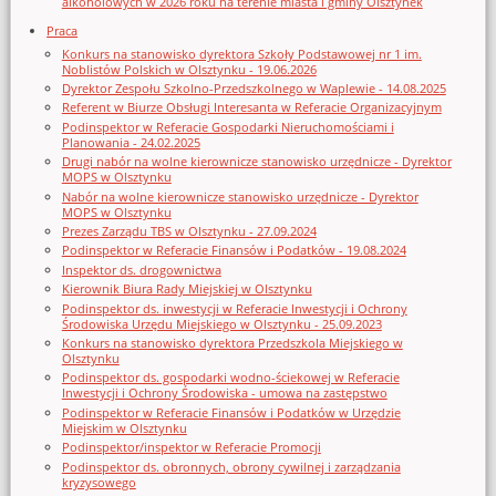
alkoholowych w 2026 roku na terenie miasta i gminy Olsztynek
Praca
Konkurs na stanowisko dyrektora Szkoły Podstawowej nr 1 im.
Noblistów Polskich w Olsztynku - 19.06.2026
Dyrektor Zespołu Szkolno-Przedszkolnego w Waplewie - 14.08.2025
Referent w Biurze Obsługi Interesanta w Referacie Organizacyjnym
Podinspektor w Referacie Gospodarki Nieruchomościami i
Planowania - 24.02.2025
Drugi nabór na wolne kierownicze stanowisko urzędnicze - Dyrektor
MOPS w Olsztynku
Nabór na wolne kierownicze stanowisko urzędnicze - Dyrektor
MOPS w Olsztynku
Prezes Zarządu TBS w Olsztynku - 27.09.2024
Podinspektor w Referacie Finansów i Podatków - 19.08.2024
Inspektor ds. drogownictwa
Kierownik Biura Rady Miejskiej w Olsztynku
Podinspektor ds. inwestycji w Referacie Inwestycji i Ochrony
Środowiska Urzędu Miejskiego w Olsztynku - 25.09.2023
Konkurs na stanowisko dyrektora Przedszkola Miejskiego w
Olsztynku
Podinspektor ds. gospodarki wodno-ściekowej w Referacie
Inwestycji i Ochrony Środowiska - umowa na zastępstwo
Podinspektor w Referacie Finansów i Podatków w Urzędzie
Miejskim w Olsztynku
Podinspektor/inspektor w Referacie Promocji
Podinspektor ds. obronnych, obrony cywilnej i zarządzania
kryzysowego