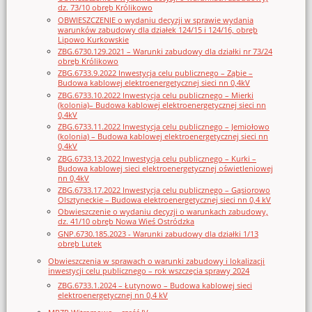
dz. 73/10 obręb Królikowo
OBWIESZCZENIE o wydaniu decyzji w sprawie wydania
warunków zabudowy dla działek 124/15 i 124/16, obręb
Lipowo Kurkowskie
ZBG.6730.129.2021 – Warunki zabudowy dla działki nr 73/24
obręb Królikowo
ZBG.6733.9.2022 Inwestycja celu publicznego – Ząbie –
Budowa kablowej elektroenergetycznej sieci nn 0,4kV
ZBG.6733.10.2022 Inwestycja celu publicznego – Mierki
(kolonia)– Budowa kablowej elektroenergetycznej sieci nn
0,4kV
ZBG.6733.11.2022 Inwestycja celu publicznego – Jemiołowo
(kolonia) – Budowa kablowej elektroenergetycznej sieci nn
0,4kV
ZBG.6733.13.2022 Inwestycja celu publicznego – Kurki –
Budowa kablowej sieci elektroenergetycznej oświetleniowej
nn 0,4kV
ZBG.6733.17.2022 Inwestycja celu publicznego – Gąsiorowo
Olsztyneckie – Budowa elektroenergetycznej sieci nn 0,4 kV
Obwieszczenie o wydaniu decyzji o warunkach zabudowy,
dz. 41/10 obręb Nowa Wieś Ostródzka
GNP.6730.185.2023 - Warunki zabudowy dla działki 1/13
obręb Lutek
Obwieszczenia w sprawach o warunki zabudowy i lokalizacji
inwestycji celu publicznego – rok wszczęcia sprawy 2024
ZBG.6733.1.2024 – Łutynowo – Budowa kablowej sieci
elektroenergetycznej nn 0,4 kV