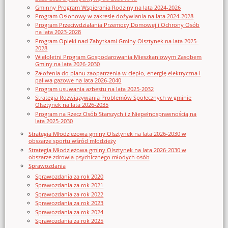
Gminny Program Wspierania Rodziny na lata 2024-2026
Program Osłonowy w zakresie dożywiania na lata 2024-2028
Program Przeciwdziałania Przemocy Domowej i Ochrony Osób
na lata 2023-2028
Program Opieki nad Zabytkami Gminy Olsztynek na lata 2025-
2028
Wieloletni Program Gospodarowania Mieszkaniowym Zasobem
Gminy na lata 2026-2030
Założenia do planu zaopatrzenia w ciepło, energię elektryczna i
paliwa gazowe na lata 2026-2040
Program usuwania azbestu na lata 2025-2032
Strategia Rozwiązywania Problemów Społecznych w gminie
Olsztynek na lata 2026-2035
Program na Rzecz Osób Starszych i z Niepełnosprawnością na
lata 2025-2030
Strategia Młodzieżowa gminy Olsztynek na lata 2026-2030 w
obszarze sportu wśród młodzieży
Strategia Młodzieżowa gminy Olsztynek na lata 2026-2030 w
obszarze zdrowia psychicznego młodych osób
Sprawozdania
Sprawozdania za rok 2020
Sprawozdania za rok 2021
Sprawozdania za rok 2022
Sprawozdania za rok 2023
Sprawozdania za rok 2024
Sprawozdania za rok 2025