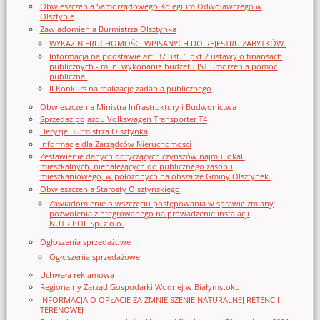
Obwieszczenia Samorządowego Kolegium Odwoławczego w
Olsztynie
Zawiadomienia Burmistrza Olsztynka
WYKAZ NIERUCHOMOŚCI WPISANYCH DO REJESTRU ZABYTKÓW.
Informacja na podstawie art. 37 ust. 1 pkt 2 ustawy o finansach
publicznych - m.in. wykonanie budżetu JST umorzenia pomoc
publiczna.
II Konkurs na realizację zadania publicznego
Obwieszczenia Ministra Infrastruktury i Budwonictwa
Sprzedaż pojazdu Volkswagen Transporter T4
Decyzje Burmistrza Olsztynka
Informacje dla Zarządców Nieruchomości
Zestawienie danych dotyczących czynszów najmu lokali
mieszkalnych, nienależących do publicznego zasobu
mieszkaniowego, w położonych na obszarze Gminy Olsztynek.
Obwieszczenia Starosty Olsztyńskiego
Zawiadomienie o wszczęciu postępowania w sprawie zmiany
pozwolenia zintegrowanego na prowadzenie instalacji
NUTRIPOL Sp. z o.o.
Ogłoszenia sprzedażowe
Ogłoszenia sprzedażowe
Uchwała reklamowa
Regionalny Zarząd Gospodarki Wodnej w Białymstoku
INFORMACJA O OPŁACIE ZA ZMNIEJSZENIE NATURALNEJ RETENCJI
TERENOWEJ