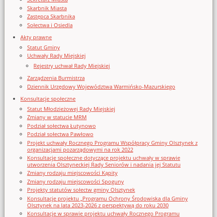
Skarbnik Miasta
Zastępca Skarbnika
Sołectwa i Osiedla
Akty prawne
Statut Gminy
Uchwały Rady Miejskiej
Rejestry uchwał Rady Miejskiej
Zarządzenia Burmistrza
Dziennik Urzędowy Województwa Warmińsko-Mazurskiego
Konsultacje społeczne
Statut Młodzieżowej Rady Miejskiej
Zmiany w statucie MRM
Podział sołectwa Łutynowo
Podział sołectwa Pawłowo
Projekt uchwały Rocznego Programu Współpracy Gminy Olsztynek z
organizacjami pozarządowymi na rok 2022
Konsultacje społeczne dotyczące projektu uchwały w sprawie
utworzenia Olsztyneckiej Rady Seniorów i nadania jej Statutu
Zmiany rodzaju miejscowości Kąpity
Zmiany rodzaju miejscowości Spoguny
Projekty statutów sołectw gminy Olsztynek
Konsultacje projektu „Programu Ochrony Środowiska dla Gminy
Olsztynek na lata 2023-2026 z perspektywą do roku 2030
Konsultacje w sprawie projektu uchwały Rocznego Programu