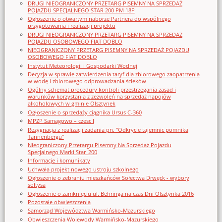
DRUGI NIEOGRANICZONY PRZETARG PISEMNY NA SPRZEDAŻ
POJAZDU SPECJALNEGO STAR 200 PM 18P
Ogłoszenie o otwartym naborze Partnera do wspólnego
przygotowania i realizacji projektu
DRUGI NIEOGRANICZONY PRZETARG PISEMNY NA SPRZEDAŻ
POJAZDU OSOBOWEGO FIAT DOBLO
NIEOGRANICZONY PRZETARG PISEMNY NA SPRZEDAŻ POJAZDU
OSOBOWEGO FIAT DOBLO
Instytut Meteorologii i Gospodarki Wodnej
Decyzja w sprawie zatwierdzenia taryf dla zbiorowego zaopatrzenia
w wodę i zbiorowego odprowadzania ścieków
Ogólny schemat procedury kontroli przestrzegania zasad i
warunków korzystania z zezwoleń na sprzedaż napojów
alkoholowych w gminie Olsztynek
Ogłoszenie o sprzedaży ciągnika Ursus C-360
MPZP Samagowo – czesc I
Rezygnacja z realizacji zadania pn. "Odkrycie tajemnic pomnika
Tannenbergu"
Nieograniczony Przetargu Pisemny Na Sprzedaż Pojazdu
Specjalnego Marki Star_200
Informacje i komunikaty
Uchwała projekt nowego ustroju szkolnego
Ogłoszenie o zebraniu mieszkańców Sołectwa Drwęck - wybory
sołtysa
Ogłoszenie o zamknięciu ul. Behringa na czas Dni Olsztynka 2016
Pozostałe obwieszczenia
Samorząd Województwa Warmińsko-Mazurskiego
Obwieszczenia Wojewody Warmińsko-Mazurskiego