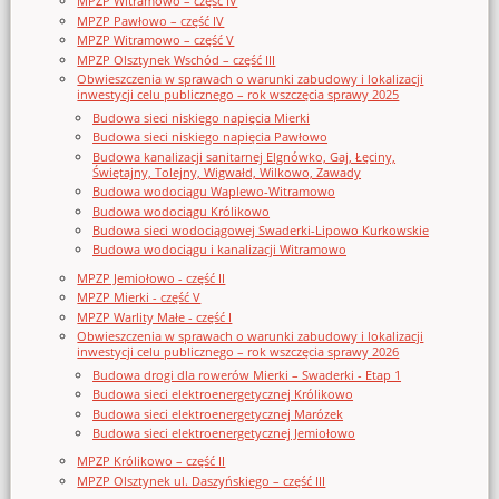
MPZP Witramowo – część IV
MPZP Pawłowo – część IV
MPZP Witramowo – część V
MPZP Olsztynek Wschód – część III
Obwieszczenia w sprawach o warunki zabudowy i lokalizacji
inwestycji celu publicznego – rok wszczęcia sprawy 2025
Budowa sieci niskiego napięcia Mierki
Budowa sieci niskiego napięcia Pawłowo
Budowa kanalizacji sanitarnej Elgnówko, Gaj, Łęciny,
Świętajny, Tolejny, Wigwałd, Wilkowo, Zawady
Budowa wodociągu Waplewo-Witramowo
Budowa wodociągu Królikowo
Budowa sieci wodociągowej Swaderki-Lipowo Kurkowskie
Budowa wodociągu i kanalizacji Witramowo
MPZP Jemiołowo - część II
MPZP Mierki - część V
MPZP Warlity Małe - część I
Obwieszczenia w sprawach o warunki zabudowy i lokalizacji
inwestycji celu publicznego – rok wszczęcia sprawy 2026
Budowa drogi dla rowerów Mierki – Swaderki - Etap 1
Budowa sieci elektroenergetycznej Królikowo
Budowa sieci elektroenergetycznej Marózek
Budowa sieci elektroenergetycznej Jemiołowo
MPZP Królikowo – część II
MPZP Olsztynek ul. Daszyńskiego – część III