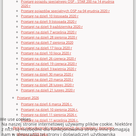
Przetarg pojazdu specjalnego OSP - STAR 200 na 14 grudnia
2020 r
Przetarg pojazdów specjalnych OSP na 04 grudnia 2020 r
Przetarg na dzień 10 listopada 2020 r
Przetarg na dzień 9 listopada 2020 r
Przetargi na dzień 9 października 2020 r
Przetargi na dzień 7 września 2020 r
Przetargi na dzień 28 sierpnia 2020 r
Przetargi na dzień 7 sierpnia 2020
Przetargi na dzień 17 lipca 2020 r
Przetarg na dzień 10 lipca 2020 r
Przetarg na dzień 26 czerwca 2020 r
Przetargi na dzień 19 czerwca 2020 r
Przetargi na dzień 3 kwietnia 2020 r
Przetarg na dzień 30 marca 2020 r
Przetarg na dzień 23 marca 2020 r
Przetarg na dzień 28 lutego 2020 r
Przetargi na dzień 21 lutego 2020 r
Przetargi 2026
Przetarg na dzień 6 marca 2026 r.
Przetargi na dzień 10 sierpnia 2026 r.
Przetarg na dzień 11 sierpnia 2026 r.
We use cookies
Przetarg na dzień 11 września 2026 r.
Na naszej stronie internetowej używamy plików cookie. Niektóre
Wykazy nieruchomości przeznaczonych do sprzedaży i dzierżawy
z nich są niezbędne dla funkcjonowania strony, inne pomagają
nam w ulepszaniu tej strony i doświadczeń użytkownika
Wykazy z 2026 roku