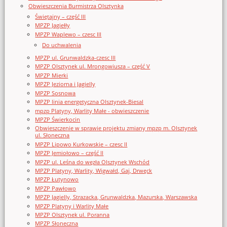
Obwieszczenia Burmistrza Olsztynka
Świętajny – część III
MPZP Jagiełły
MPZP Waplewo – czesc III
Do uchwalenia
MPZP ul. Grunwaldzka-czesc III
MPZP Olsztynek ul. Mrongowiusza – część V
MPZP Mierki
MPZP Jeziorna i Jagielly
MPZP Sosnowa
MPZP linia energetyczna Olsztynek-Biesal
mpzp Platyny, Warlity Małe - obwieszczenie
MPZP Świerkocin
Obwieszczenie w sprawie projektu zmiany mpzp m. Olsztynek
ul. Słoneczna
MPZP Lipowo Kurkowskie – czesc II
MPZP Jemiołowo – część II
MPZP ul. Leśna do węzła Olsztynek Wschód
MPZP Platyny, Warlity, Wigwałd, Gaj, Drwęck
MPZP Łutynowo
MPZP Pawłowo
MPZP Jagielly, Strazacka, Grunwaldzka, Mazurska, Warszawska
MPZP Platyny i Warlity Małe
MPZP Olsztynek ul. Poranna
MPZP Słoneczna