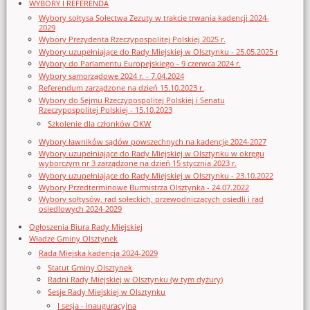
WYBORY I REFERENDA
Wybory sołtysa Sołectwa Zezuty w trakcie trwania kadencji 2024-
2029
Wybory Prezydenta Rzeczypospolitej Polskiej 2025 r.
Wybory uzupełniające do Rady Miejskiej w Olsztynku - 25.05.2025 r
Wybory do Parlamentu Europejskiego - 9 czerwca 2024 r.
Wybory samorządowe 2024 r. - 7.04.2024
Referendum zarządzone na dzień 15.10.2023 r.
Wybory do Sejmu Rzeczypospolitej Polskiej i Senatu
Rzeczypospolitej Polskiej - 15.10.2023
Szkolenie dla członków OKW
Wybory ławników sądów powszechnych na kadencję 2024-2027
Wybory uzupełniające do Rady Miejskiej w Olsztynku w okręgu
wyborczym nr 3 zarządzone na dzień 15 stycznia 2023 r.
Wybory uzupełniające do Rady Miejskiej w Olsztynku - 23.10.2022
Wybory Przedterminowe Burmistrza Olsztynka - 24.07.2022
Wybory sołtysów, rad sołeckich, przewodniczących osiedli i rad
osiedlowych 2024-2029
Ogłoszenia Biura Rady Miejskiej
Władze Gminy Olsztynek
Rada Miejska kadencja 2024-2029
Statut Gminy Olsztynek
Radni Rady Miejskiej w Olsztynku (w tym dyżury)
Sesje Rady Miejskiej w Olsztynku
I sesja - inauguracyjna