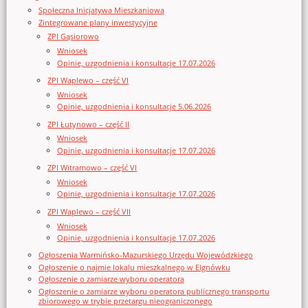
Społeczna Inicjatywa Mieszkaniowa
Zintegrowane plany inwestycyjne
ZPI Gąsiorowo
Wniosek
Opinie, uzgodnienia i konsultacje 17.07.2026
ZPI Waplewo – część VI
Wniosek
Opinie, uzgodnienia i konsultacje 5.06.2026
ZPI Łutynowo – część II
Wniosek
Opinie, uzgodnienia i konsultacje 17.07.2026
ZPI Witramowo – część VI
Wniosek
Opinie, uzgodnienia i konsultacje 17.07.2026
ZPI Waplewo – część VII
Wniosek
Opinie, uzgodnienia i konsultacje 17.07.2026
Ogłoszenia Warmińsko-Mazurskiego Urzędu Wojewódzkiego
Ogłoszenie o najmie lokalu mieszkalnego w Elgnówku
Ogłoszenie o zamiarze wyboru operatora
Ogłoszenie o zamiarze wyboru operatora publicznego transportu
zbiorowego w trybie przetargu nieograniczonego