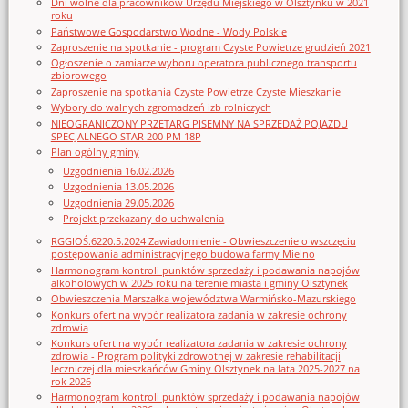
Dni wolne dla pracowników Urzędu Miejskiego w Olsztynku w 2021
roku
Państwowe Gospodarstwo Wodne - Wody Polskie
Zaproszenie na spotkanie - program Czyste Powietrze grudzień 2021
Ogłoszenie o zamiarze wyboru operatora publicznego transportu
zbiorowego
Zaproszenie na spotkania Czyste Powietrze Czyste Mieszkanie
Wybory do walnych zgromadzeń izb rolniczych
NIEOGRANICZONY PRZETARG PISEMNY NA SPRZEDAŻ POJAZDU
SPECJALNEGO STAR 200 PM 18P
Plan ogólny gminy
Uzgodnienia 16.02.2026
Uzgodnienia 13.05.2026
Uzgodnienia 29.05.2026
Projekt przekazany do uchwalenia
RGGIOŚ.6220.5.2024 Zawiadomienie - Obwieszczenie o wszczęciu
postępowania administracyjnego budowa farmy Mielno
Harmonogram kontroli punktów sprzedaży i podawania napojów
alkoholowych w 2025 roku na terenie miasta i gminy Olsztynek
Obwieszczenia Marszałka województwa Warmińsko-Mazurskiego
Konkurs ofert na wybór realizatora zadania w zakresie ochrony
zdrowia
Konkurs ofert na wybór realizatora zadania w zakresie ochrony
zdrowia - Program polityki zdrowotnej w zakresie rehabilitacji
leczniczej dla mieszkańców Gminy Olsztynek na lata 2025-2027 na
rok 2026
Harmonogram kontroli punktów sprzedaży i podawania napojów