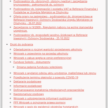
Podinspektor ds. obronnych, obrony cywilnej i zarządzania
kryzysowego - pełnomocnik ds. ochrony
Podinspektor ds. księgowości i podatku VAT w Referacie Finansów i
Podatków w Urzędzie Miejskim w Olsztynku
Oferta pracy na zastępstwo - podinspektor ds. drogownictwa w
Referacie Inwestycji i Ochrony Środowiska Urzędu Miejskiego w
Olsztynku - 26.07.2022
Zarządzenie nr 9/2009 - Regulamin naboru na wolne stanowiska
urzędnicze.
Podinspektor ds. gospodarki wodno–ściekowej w Referacie
Inwestycji i Ochrony Środowiska - 25.10.2022
Druki do pobrania
Oświadczenie o rocznej wartości sprzedanego alkoholu
Wniosek o zezwolenie na sprzedaz alkoholu
Wniosek o zakup węgla w cenie preferencyjnej
Fundusz Sołecki - dokumenty
Zmiana zadania funduszu sołeckiego
Wniosek o wydanie odpisu aktu urodzenia, małżeństwa lub zgonu
Przedłużenie terminu płatności z powodu COVID-19
Deklaracje podatkowe
Informacje podatkowe
Dofinansowanie kształcenia młodocianych pracowników
Kwestonariusz osobowy
Wniosek o udostępnienie informacji publicznej
PPF Wniosek o przyznanie prawa pomocy
Wniosek o wpis do ewidencji obiektów hotelarskich