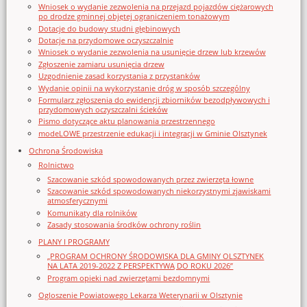
Wniosek o wydanie zezwolenia na przejazd pojazdów ciężarowych
po drodze gminnej objętej ograniczeniem tonażowym
Dotacje do budowy studni głębinowych
Dotacje na przydomowe oczyszczalnie
Wniosek o wydanie zezwolenia na usunięcie drzew lub krzewów
Zgłoszenie zamiaru usunięcia drzew
Uzgodnienie zasad korzystania z przystanków
Wydanie opinii na wykorzystanie dróg w sposób szczególny
Formularz zgłoszenia do ewidencji zbiorników bezodpływowych i
przydomowych oczyszczalni ścieków
Pismo dotyczące aktu planowania przestrzennego
modeLOWE przestrzenie edukacji i integracji w Gminie Olsztynek
Ochrona Środowiska
Rolnictwo
Szacowanie szkód spowodowanych przez zwierzęta łowne
Szacowanie szkód spowodowanych niekorzystnymi zjawiskami
atmosferycznymi
Komunikaty dla rolników
Zasady stosowania środków ochrony roślin
PLANY I PROGRAMY
„PROGRAM OCHRONY ŚRODOWISKA DLA GMINY OLSZTYNEK
NA LATA 2019-2022 Z PERSPEKTYWĄ DO ROKU 2026”
Program opieki nad zwierzętami bezdomnymi
Ogloszenie Powiatowego Lekarza Weterynarii w Olsztynie