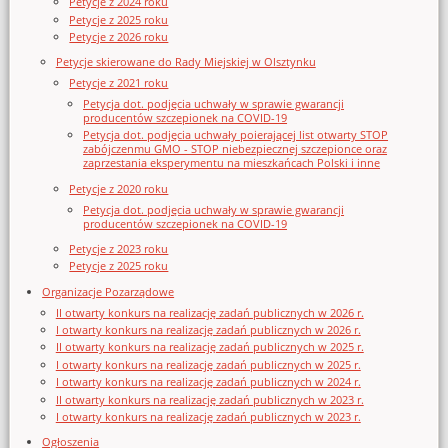
Petycje z 2024 roku
Petycje z 2025 roku
Petycje z 2026 roku
Petycje skierowane do Rady Miejskiej w Olsztynku
Petycje z 2021 roku
Petycja dot. podjęcia uchwały w sprawie gwarancji
producentów szczepionek na COVID-19
Petycja dot. podjęcia uchwały poierającej list otwarty STOP
zabójczenmu GMO - STOP niebezpiecznej szczepionce oraz
zaprzestania eksperymentu na mieszkańcach Polski i inne
Petycje z 2020 roku
Petycja dot. podjęcia uchwały w sprawie gwarancji
producentów szczepionek na COVID-19
Petycje z 2023 roku
Petycje z 2025 roku
Organizacje Pozarządowe
II otwarty konkurs na realizację zadań publicznych w 2026 r.
I otwarty konkurs na realizację zadań publicznych w 2026 r.
II otwarty konkurs na realizację zadań publicznych w 2025 r.
I otwarty konkurs na realizację zadań publicznych w 2025 r.
I otwarty konkurs na realizację zadań publicznych w 2024 r.
II otwarty konkurs na realizację zadań publicznych w 2023 r.
I otwarty konkurs na realizację zadań publicznych w 2023 r.
Ogłoszenia