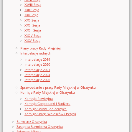
XXVIII Sesja
XXIX Sesja
XXX Sesja
XXXI Sesja
XXXII Sesja
XXXIII Sesja
XXXIV Sesja
XXXV Sesja
Plany pracy Rady Miejskiej
Interpelacje radnych
Interpelacje 2019
Interpelacje 2020
Interpelacje 2021
Interpelacje 2024
Interpelacje 2026
Sprawozdanie z pracy Rady Miejskiej w Olsztynku
Komisje Rady Miejskiej w Olsztynku
Komisja Rewizyjna
Komisja Gospodarki i Budżetu
Komisja Spraw Społecznych
Komisja Skarg, Wniosków i Petycji
Burmistrz Olsztynka
Zastępca Burmistrza Olsztynka
Sekretarz Miasta