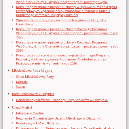
Współpracy Gminy Olsztynek z organizacjami pozarządowymi
Konsultacje w sprawie projektu uchwały w sprawie określenia trybu
i szczegółowych kryteriów oceny wniosków o realizację zadania
publicznego w ramach inicjatywy lokalnej
Wprowadzenie strefy ciszy na jeziorach w gminie Olsztynek –
konsultacje
Konsultacje w sprawie projektu uchwały Rocznego Programu
Współpracy Gminy Olsztynek z organizacjami pozarządowymi na rok
2025
Konsultacje w sprawie projektu uchwały Rocznego Programu
Współpracy Gminy Olsztynek z organizacjami pozarządowymi na rok
2026
Konsultacje społeczne w sprawie przyjęcia Gminnego Programu
Profilaktyki i Rozwiązywania Problemów Alkoholowych oraz
Przeciwdziałania Narkomanii na rok 2026
Młodzieżowa Rada Miejska
Skład Młodzieżowej Rady
Kontakt
Statut
Rada Seniorów w Olsztynku
Nabór kandydatów do II kadencji Rady Seniorów w Olsztynku
Urząd Miejski
Informacje Ogólne
Regulamin Organizacyjny Urzedu Miejskiego w Olsztynku
Kodeks etyki UM w Olsztynku
Dokumentacja dot. Zintegrowanego Systemu Zarządzania Jakością