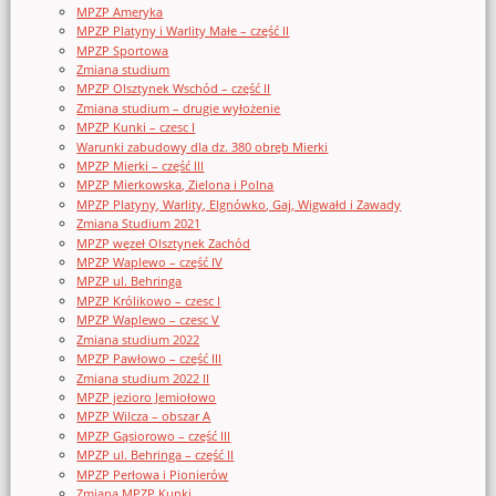
MPZP Ameryka
MPZP Platyny i Warlity Małe – część II
MPZP Sportowa
Zmiana studium
MPZP Olsztynek Wschód – część II
Zmiana studium – drugie wyłożenie
MPZP Kunki – czesc I
Warunki zabudowy dla dz. 380 obręb Mierki
MPZP Mierki – część III
MPZP Mierkowska, Zielona i Polna
MPZP Platyny, Warlity, Elgnówko, Gaj, Wigwałd i Zawady
Zmiana Studium 2021
MPZP węzeł Olsztynek Zachód
MPZP Waplewo – część IV
MPZP ul. Behringa
MPZP Królikowo – czesc I
MPZP Waplewo – czesc V
Zmiana studium 2022
MPZP Pawłowo – część III
Zmiana studium 2022 II
MPZP jezioro Jemiołowo
MPZP Wilcza – obszar A
MPZP Gąsiorowo – część III
MPZP ul. Behringa – część II
MPZP Perłowa i Pionierów
Zmiana MPZP Kunki