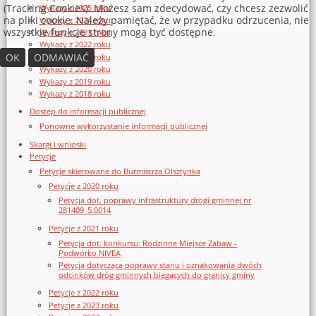
(Tracking Cookies). Możesz sam zdecydować, czy chcesz zezwolić
Wykazy z 2025 roku
na pliki cookie. Należy pamiętać, że w przypadku odrzucenia, nie
Wykazy z 2024 roku
wszystkie funkcje strony mogą być dostępne.
Wykazy z 2023 roku
Wykazy z 2022 roku
OK
ODMAWIAĆ
Wykazy z 2021 roku
Wykazy z 2020 roku
Wykazy z 2019 roku
Wykazy z 2018 roku
Dostęp do informacji publicznej
Ponowne wykorzystanie informacji publicznej
Skargi i wnioski
Petycje
Petycje skierowane do Burmistrza Olsztynka
Petycje z 2020 roku
Petycja dot. poprawy infrastruktury drogi gminnej nr
281409_5.0014
Petycje z 2021 roku
Petycja dot. konkursu: Rodzinne Miejsce Zabaw -
Podwórko NIVEA
Petycja dotycząca poprawy stanu i oznakowania dwóch
odcinków dróg gminnych biegących do granicy gminy
Petycje z 2022 roku
Petycje z 2023 roku