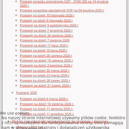
Przetarg pojazdu specjalnego OSP - STAR 200 na 14 grudnia
2020 r
Przetarg pojazdów specjalnych OSP na 04 grudnia 2020 r
Przetarg na dzień 10 listopada 2020 r
Przetarg na dzień 9 listopada 2020 r
Przetargi na dzień 9 października 2020 r
Przetargi na dzień 7 września 2020 r
Przetargi na dzień 28 sierpnia 2020 r
Przetargi na dzień 7 sierpnia 2020
Przetargi na dzień 17 lipca 2020 r
Przetarg na dzień 10 lipca 2020 r
Przetarg na dzień 26 czerwca 2020 r
Przetargi na dzień 19 czerwca 2020 r
Przetargi na dzień 3 kwietnia 2020 r
Przetarg na dzień 30 marca 2020 r
Przetarg na dzień 23 marca 2020 r
Przetarg na dzień 28 lutego 2020 r
Przetargi na dzień 21 lutego 2020 r
Przetargi 2026
Przetarg na dzień 6 marca 2026 r.
Przetargi na dzień 10 sierpnia 2026 r.
Przetarg na dzień 11 sierpnia 2026 r.
We use cookies
Przetarg na dzień 11 września 2026 r.
Na naszej stronie internetowej używamy plików cookie. Niektóre
Wykazy nieruchomości przeznaczonych do sprzedaży i dzierżawy
z nich są niezbędne dla funkcjonowania strony, inne pomagają
nam w ulepszaniu tej strony i doświadczeń użytkownika
Wykazy z 2026 roku