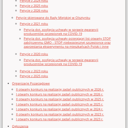
Petycje z 2024 roku
Petycje z 2025 roku
Petycje z 2026 roku
Petycje skierowane do Rady Miejskiej w Olsztynku
Petycje z 2021 roku
Petycja dot. podjęcia uchwały w sprawie gwarancji
producentów szczepionek na COVID-19
Petycja dot. podjęcia uchwały poierającej list otwarty STOP
zabójczenmu GMO - STOP niebezpiecznej szczepionce oraz
zaprzestania eksperymentu na mieszkańcach Polski i inne
Petycje z 2020 roku
Petycja dot. podjęcia uchwały w sprawie gwarancji
producentów szczepionek na COVID-19
Petycje z 2023 roku
Petycje z 2025 roku
Organizacje Pozarządowe
II otwarty konkurs na realizację zadań publicznych w 2026 r.
I otwarty konkurs na realizację zadań publicznych w 2026 r.
II otwarty konkurs na realizację zadań publicznych w 2025 r.
I otwarty konkurs na realizację zadań publicznych w 2025 r.
I otwarty konkurs na realizację zadań publicznych w 2024 r.
II otwarty konkurs na realizację zadań publicznych w 2023 r.
I otwarty konkurs na realizację zadań publicznych w 2023 r.
Ogłoszenia