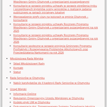
Współpracy Gminy Olsztynek z organizacjami pozarządowymi
Konsultacje w sprawie projektu uchwały w sprawie określenia trybu
i szczegółowych kryteriów oceny wniosków o realizację zadania
publicznego w ramach inicjatywy lokalnej
Wprowadzenie strefy ciszy na jeziorach w gminie Olsztynek –
konsultacje
Konsultacje w sprawie projektu uchwały Rocznego Programu
Współpracy Gminy Olsztynek z organizacjami pozarządowymi na rok
2025
Konsultacje w sprawie projektu uchwały Rocznego Programu
Współpracy Gminy Olsztynek z organizacjami pozarządowymi na rok
2026
Konsultacje społeczne w sprawie przyjęcia Gminnego Programu
Profilaktyki i Rozwiązywania Problemów Alkoholowych oraz
Przeciwdziałania Narkomanii na rok 2026
Młodzieżowa Rada Miejska
Skład Młodzieżowej Rady
Kontakt
Statut
Rada Seniorów w Olsztynku
Nabór kandydatów do II kadencji Rady Seniorów w Olsztynku
Urząd Miejski
Informacje Ogólne
Regulamin Organizacyjny Urzedu Miejskiego w Olsztynku
Kodeks etyki UM w Olsztynku
Dokumentacja dot. Zintegrowanego Systemu Zarządzania Jakością