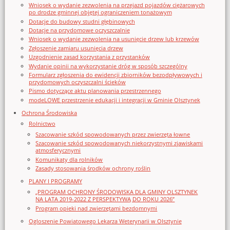
Wniosek o wydanie zezwolenia na przejazd pojazdów ciężarowych
po drodze gminnej objętej ograniczeniem tonażowym
Dotacje do budowy studni głębinowych
Dotacje na przydomowe oczyszczalnie
Wniosek o wydanie zezwolenia na usunięcie drzew lub krzewów
Zgłoszenie zamiaru usunięcia drzew
Uzgodnienie zasad korzystania z przystanków
Wydanie opinii na wykorzystanie dróg w sposób szczególny
Formularz zgłoszenia do ewidencji zbiorników bezodpływowych i
przydomowych oczyszczalni ścieków
Pismo dotyczące aktu planowania przestrzennego
modeLOWE przestrzenie edukacji i integracji w Gminie Olsztynek
Ochrona Środowiska
Rolnictwo
Szacowanie szkód spowodowanych przez zwierzęta łowne
Szacowanie szkód spowodowanych niekorzystnymi zjawiskami
atmosferycznymi
Komunikaty dla rolników
Zasady stosowania środków ochrony roślin
PLANY I PROGRAMY
„PROGRAM OCHRONY ŚRODOWISKA DLA GMINY OLSZTYNEK
NA LATA 2019-2022 Z PERSPEKTYWĄ DO ROKU 2026”
Program opieki nad zwierzętami bezdomnymi
Ogloszenie Powiatowego Lekarza Weterynarii w Olsztynie