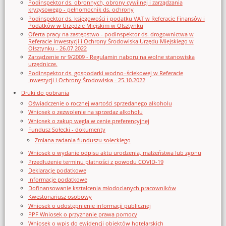
Podinspektor ds. obronnych, obrony cywilnej i zarządzania
kryzysowego - pełnomocnik ds. ochrony
Podinspektor ds. księgowości i podatku VAT w Referacie Finansów i
Podatków w Urzędzie Miejskim w Olsztynku
Oferta pracy na zastępstwo - podinspektor ds. drogownictwa w
Referacie Inwestycji i Ochrony Środowiska Urzędu Miejskiego w
Olsztynku - 26.07.2022
Zarządzenie nr 9/2009 - Regulamin naboru na wolne stanowiska
urzędnicze.
Podinspektor ds. gospodarki wodno–ściekowej w Referacie
Inwestycji i Ochrony Środowiska - 25.10.2022
Druki do pobrania
Oświadczenie o rocznej wartości sprzedanego alkoholu
Wniosek o zezwolenie na sprzedaz alkoholu
Wniosek o zakup węgla w cenie preferencyjnej
Fundusz Sołecki - dokumenty
Zmiana zadania funduszu sołeckiego
Wniosek o wydanie odpisu aktu urodzenia, małżeństwa lub zgonu
Przedłużenie terminu płatności z powodu COVID-19
Deklaracje podatkowe
Informacje podatkowe
Dofinansowanie kształcenia młodocianych pracowników
Kwestonariusz osobowy
Wniosek o udostępnienie informacji publicznej
PPF Wniosek o przyznanie prawa pomocy
Wniosek o wpis do ewidencji obiektów hotelarskich