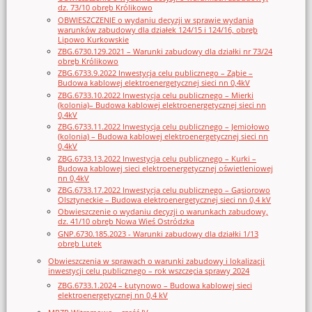
dz. 73/10 obręb Królikowo
OBWIESZCZENIE o wydaniu decyzji w sprawie wydania
warunków zabudowy dla działek 124/15 i 124/16, obręb
Lipowo Kurkowskie
ZBG.6730.129.2021 – Warunki zabudowy dla działki nr 73/24
obręb Królikowo
ZBG.6733.9.2022 Inwestycja celu publicznego – Ząbie –
Budowa kablowej elektroenergetycznej sieci nn 0,4kV
ZBG.6733.10.2022 Inwestycja celu publicznego – Mierki
(kolonia)– Budowa kablowej elektroenergetycznej sieci nn
0,4kV
ZBG.6733.11.2022 Inwestycja celu publicznego – Jemiołowo
(kolonia) – Budowa kablowej elektroenergetycznej sieci nn
0,4kV
ZBG.6733.13.2022 Inwestycja celu publicznego – Kurki –
Budowa kablowej sieci elektroenergetycznej oświetleniowej
nn 0,4kV
ZBG.6733.17.2022 Inwestycja celu publicznego – Gąsiorowo
Olsztyneckie – Budowa elektroenergetycznej sieci nn 0,4 kV
Obwieszczenie o wydaniu decyzji o warunkach zabudowy,
dz. 41/10 obręb Nowa Wieś Ostródzka
GNP.6730.185.2023 - Warunki zabudowy dla działki 1/13
obręb Lutek
Obwieszczenia w sprawach o warunki zabudowy i lokalizacji
inwestycji celu publicznego – rok wszczęcia sprawy 2024
ZBG.6733.1.2024 – Łutynowo – Budowa kablowej sieci
elektroenergetycznej nn 0,4 kV