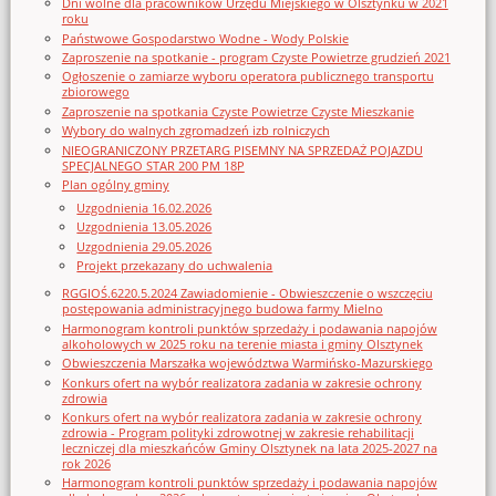
Dni wolne dla pracowników Urzędu Miejskiego w Olsztynku w 2021
roku
Państwowe Gospodarstwo Wodne - Wody Polskie
Zaproszenie na spotkanie - program Czyste Powietrze grudzień 2021
Ogłoszenie o zamiarze wyboru operatora publicznego transportu
zbiorowego
Zaproszenie na spotkania Czyste Powietrze Czyste Mieszkanie
Wybory do walnych zgromadzeń izb rolniczych
NIEOGRANICZONY PRZETARG PISEMNY NA SPRZEDAŻ POJAZDU
SPECJALNEGO STAR 200 PM 18P
Plan ogólny gminy
Uzgodnienia 16.02.2026
Uzgodnienia 13.05.2026
Uzgodnienia 29.05.2026
Projekt przekazany do uchwalenia
RGGIOŚ.6220.5.2024 Zawiadomienie - Obwieszczenie o wszczęciu
postępowania administracyjnego budowa farmy Mielno
Harmonogram kontroli punktów sprzedaży i podawania napojów
alkoholowych w 2025 roku na terenie miasta i gminy Olsztynek
Obwieszczenia Marszałka województwa Warmińsko-Mazurskiego
Konkurs ofert na wybór realizatora zadania w zakresie ochrony
zdrowia
Konkurs ofert na wybór realizatora zadania w zakresie ochrony
zdrowia - Program polityki zdrowotnej w zakresie rehabilitacji
leczniczej dla mieszkańców Gminy Olsztynek na lata 2025-2027 na
rok 2026
Harmonogram kontroli punktów sprzedaży i podawania napojów