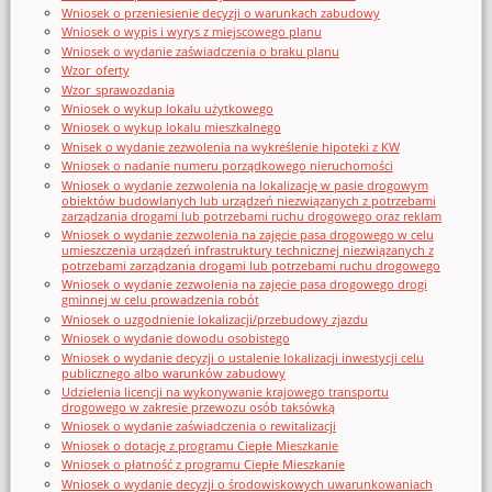
Wniosek o przeniesienie decyzji o warunkach zabudowy
Wniosek o wypis i wyrys z miejscowego planu
Wniosek o wydanie zaświadczenia o braku planu
Wzor_oferty
Wzor_sprawozdania
Wniosek o wykup lokalu użytkowego
Wniosek o wykup lokalu mieszkalnego
Wnisek o wydanie zezwolenia na wykreślenie hipoteki z KW
Wniosek o nadanie numeru porządkowego nieruchomości
Wniosek o wydanie zezwolenia na lokalizację w pasie drogowym
obiektów budowlanych lub urządzeń niezwiązanych z potrzebami
zarządzania drogami lub potrzebami ruchu drogowego oraz reklam
Wniosek o wydanie zezwolenia na zajęcie pasa drogowego w celu
umieszczenia urządzeń infrastruktury technicznej niezwiązanych z
potrzebami zarządzania drogami lub potrzebami ruchu drogowego
Wniosek o wydanie zezwolenia na zajęcie pasa drogowego drogi
gminnej w celu prowadzenia robót
Wniosek o uzgodnienie lokalizacji/przebudowy zjazdu
Wniosek o wydanie dowodu osobistego
Wniosek o wydanie decyzji o ustalenie lokalizacji inwestycji celu
publicznego albo warunków zabudowy
Udzielenia licencji na wykonywanie krajowego transportu
drogowego w zakresie przewozu osób taksówką
Wniosek o wydanie zaświadczenia o rewitalizacji
Wniosek o dotację z programu Ciepłe Mieszkanie
Wniosek o płatność z programu Ciepłe Mieszkanie
Wniosek o wydanie decyzji o środowiskowych uwarunkowaniach