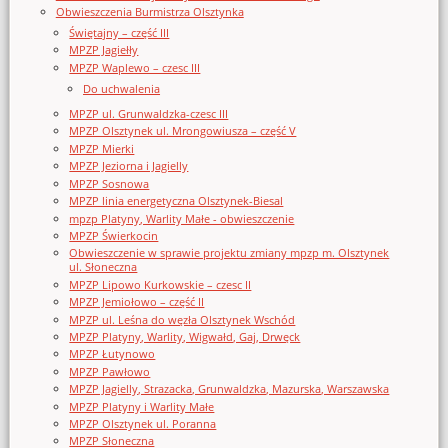
Obwieszczenia Burmistrza Olsztynka
Świętajny – część III
MPZP Jagiełły
MPZP Waplewo – czesc III
Do uchwalenia
MPZP ul. Grunwaldzka-czesc III
MPZP Olsztynek ul. Mrongowiusza – część V
MPZP Mierki
MPZP Jeziorna i Jagielly
MPZP Sosnowa
MPZP linia energetyczna Olsztynek-Biesal
mpzp Platyny, Warlity Małe - obwieszczenie
MPZP Świerkocin
Obwieszczenie w sprawie projektu zmiany mpzp m. Olsztynek
ul. Słoneczna
MPZP Lipowo Kurkowskie – czesc II
MPZP Jemiołowo – część II
MPZP ul. Leśna do węzła Olsztynek Wschód
MPZP Platyny, Warlity, Wigwałd, Gaj, Drwęck
MPZP Łutynowo
MPZP Pawłowo
MPZP Jagielly, Strazacka, Grunwaldzka, Mazurska, Warszawska
MPZP Platyny i Warlity Małe
MPZP Olsztynek ul. Poranna
MPZP Słoneczna