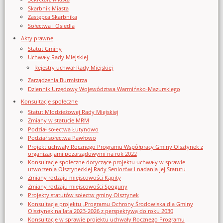
Skarbnik Miasta
Zastępca Skarbnika
Sołectwa i Osiedla
Akty prawne
Statut Gminy
Uchwały Rady Miejskiej
Rejestry uchwał Rady Miejskiej
Zarządzenia Burmistrza
Dziennik Urzędowy Województwa Warmińsko-Mazurskiego
Konsultacje społeczne
Statut Młodzieżowej Rady Miejskiej
Zmiany w statucie MRM
Podział sołectwa Łutynowo
Podział sołectwa Pawłowo
Projekt uchwały Rocznego Programu Współpracy Gminy Olsztynek z
organizacjami pozarządowymi na rok 2022
Konsultacje społeczne dotyczące projektu uchwały w sprawie
utworzenia Olsztyneckiej Rady Seniorów i nadania jej Statutu
Zmiany rodzaju miejscowości Kąpity
Zmiany rodzaju miejscowości Spoguny
Projekty statutów sołectw gminy Olsztynek
Konsultacje projektu „Programu Ochrony Środowiska dla Gminy
Olsztynek na lata 2023-2026 z perspektywą do roku 2030
Konsultacje w sprawie projektu uchwały Rocznego Programu