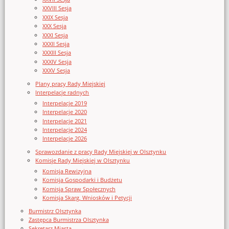
XXVIII Sesja
XXIX Sesja
XXX Sesja
XXXI Sesja
XXXII Sesja
XXXIII Sesja
XXXIV Sesja
XXXV Sesja
Plany pracy Rady Miejskiej
Interpelacje radnych
Interpelacje 2019
Interpelacje 2020
Interpelacje 2021
Interpelacje 2024
Interpelacje 2026
Sprawozdanie z pracy Rady Miejskiej w Olsztynku
Komisje Rady Miejskiej w Olsztynku
Komisja Rewizyjna
Komisja Gospodarki i Budżetu
Komisja Spraw Społecznych
Komisja Skarg, Wniosków i Petycji
Burmistrz Olsztynka
Zastępca Burmistrza Olsztynka
Sekretarz Miasta