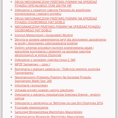
DRUGI NIEOGRANICZONY PRZETARG PISEMNY NA SPRZEDAŻ
POJAZDU SPECJALNEGO STAR 200 PM 18P
Ogłoszenie o otwartym naborze Partnera do wspólnego
przygotowania i realizacji projektu
DRUGI NIEOGRANICZONY PRZETARG PISEMNY NA SPRZEDAŻ
POJAZDU OSOBOWEGO FIAT DOBLO
NIEOGRANICZONY PRZETARG PISEMNY NA SPRZEDAŻ POJAZDU
OSOBOWEGO FIAT DOBLO
Instytut Meteorologii i Gospodarki Wodnej
Decyzja w sprawie zatwierdzenia taryf dla zbiorowego zaopatrzenia
w wodę i zbiorowego odprowadzania ścieków
Ogólny schemat procedury kontroli przestrzegania zasad i
warunków korzystania z zezwoleń na sprzedaż napojów
alkoholowych w gminie Olsztynek
Ogłoszenie o sprzedaży ciągnika Ursus C-360
MPZP Samagowo – czesc I
Rezygnacja z realizacji zadania pn. "Odkrycie tajemnic pomnika
Tannenbergu"
Nieograniczony Przetargu Pisemny Na Sprzedaż Pojazdu
Specjalnego Marki Star_200
Informacje i komunikaty
Uchwała projekt nowego ustroju szkolnego
Ogłoszenie o zebraniu mieszkańców Sołectwa Drwęck - wybory
sołtysa
Ogłoszenie o zamknięciu ul. Behringa na czas Dni Olsztynka 2016
Pozostałe obwieszczenia
Samorząd Województwa Warmińsko-Mazurskiego
Obwieszczenia Wojewody Warmińsko-Mazurskiego