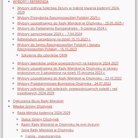
WYBORY I REFERENDA
Wybory sołtysa Sołectwa Zezuty w trakcie trwania kadencji 2024-
2029
Wybory Prezydenta Rzeczypospolitej Polskiej 2025 r.
Wybory uzupełniające do Rady Miejskiej w Olsztynku - 25.05.2025 r
Wybory do Parlamentu Europejskiego - 9 czerwca 2024 r.
Wybory samorządowe 2024 r. - 7.04.2024
Referendum zarządzone na dzień 15.10.2023 r.
Wybory do Sejmu Rzeczypospolitej Polskiej i Senatu
Rzeczypospolitej Polskiej - 15.10.2023
Szkolenie dla członków OKW
Wybory ławników sądów powszechnych na kadencję 2024-2027
Wybory uzupełniające do Rady Miejskiej w Olsztynku w okręgu
wyborczym nr 3 zarządzone na dzień 15 stycznia 2023 r.
Wybory uzupełniające do Rady Miejskiej w Olsztynku - 23.10.2022
Wybory Przedterminowe Burmistrza Olsztynka - 24.07.2022
Wybory sołtysów, rad sołeckich, przewodniczących osiedli i rad
osiedlowych 2024-2029
Ogłoszenia Biura Rady Miejskiej
Władze Gminy Olsztynek
Rada Miejska kadencja 2024-2029
Statut Gminy Olsztynek
Radni Rady Miejskiej w Olsztynku (w tym dyżury)
Sesje Rady Miejskiej w Olsztynku
I sesja - inauguracyjna