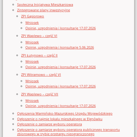
Społeczna Inicjatywa Mieszkaniowa
Zintegrowane plany inwestycyjne
ZPI Gąsiorowo
Wniosek
Opinie, uzgodnienia i konsultacje 17.07.2026
ZPI Waplewo – część VI
Wniosek
Opinie, uzgodnienia i konsultacje 5.06.2026
ZPI Łutynowo – część II
Wniosek
Opinie, uzgodnienia i konsultacje 17.07.2026
ZPI Witramowo – część VI
Wniosek
Opinie, uzgodnienia i konsultacje 17.07.2026
ZPI Waplewo – część VII
Wniosek
Opinie, uzgodnienia i konsultacje 17.07.2026
Ogłoszenia Warmińsko-Mazurskiego Urzędu Wojewódzkiego
Ogłoszenie o najmie lokalu mieszkalnego w Elgnówku
Ogłoszenie o zamiarze wyboru operatora
Ogłoszenie o zamiarze wyboru operatora publicznego transportu
zbiorowego w trybie przetargu nieograniczonego