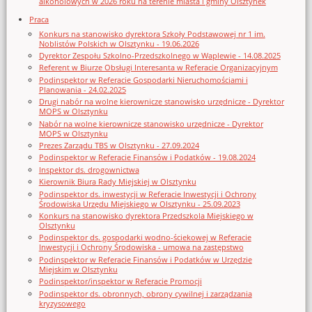
alkoholowych w 2026 roku na terenie miasta i gminy Olsztynek
Praca
Konkurs na stanowisko dyrektora Szkoły Podstawowej nr 1 im.
Noblistów Polskich w Olsztynku - 19.06.2026
Dyrektor Zespołu Szkolno-Przedszkolnego w Waplewie - 14.08.2025
Referent w Biurze Obsługi Interesanta w Referacie Organizacyjnym
Podinspektor w Referacie Gospodarki Nieruchomościami i
Planowania - 24.02.2025
Drugi nabór na wolne kierownicze stanowisko urzędnicze - Dyrektor
MOPS w Olsztynku
Nabór na wolne kierownicze stanowisko urzędnicze - Dyrektor
MOPS w Olsztynku
Prezes Zarządu TBS w Olsztynku - 27.09.2024
Podinspektor w Referacie Finansów i Podatków - 19.08.2024
Inspektor ds. drogownictwa
Kierownik Biura Rady Miejskiej w Olsztynku
Podinspektor ds. inwestycji w Referacie Inwestycji i Ochrony
Środowiska Urzędu Miejskiego w Olsztynku - 25.09.2023
Konkurs na stanowisko dyrektora Przedszkola Miejskiego w
Olsztynku
Podinspektor ds. gospodarki wodno-ściekowej w Referacie
Inwestycji i Ochrony Środowiska - umowa na zastępstwo
Podinspektor w Referacie Finansów i Podatków w Urzędzie
Miejskim w Olsztynku
Podinspektor/inspektor w Referacie Promocji
Podinspektor ds. obronnych, obrony cywilnej i zarządzania
kryzysowego