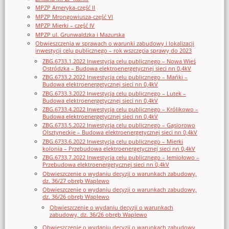
MPZP Ameryka-część II
MPZP Mrongowiusza-część VI
MPZP Mierki – część IV
MPZP ul. Grunwaldzka i Mazurska
Obwieszczenia w sprawach o warunki zabudowy i lokalizacji
inwestycji celu publicznego – rok wszczęcia sprawy do 2023
ZBG.6733.1.2022 Inwestycja celu publicznego – Nowa Wieś
Ostródzka – Budowa elektroenergetycznej sieci nn 0,4kV
ZBG.6733.2.2022 Inwestycja celu publicznego – Mańki –
Budowa elektroenergetycznej sieci nn 0,4kV
ZBG.6733.3.2022 Inwestycja celu publicznego – Lutek –
Budowa elektroenergetycznej sieci nn 0,4kV
ZBG.6733.4.2022 Inwestycja celu publicznego – Królikowo –
Budowa elektroenergetycznej sieci nn 0,4kV
ZBG.6733.5.2022 Inwestycja celu publicznego – Gąsiorowo
Olsztyneckie – Budowa elektroenergetycznej sieci nn 0,4kV
ZBG.6733.6.2022 Inwestycja celu publicznego – Mierki
kolonia – Przebudowa elektroenergetycznej sieci nn 0,4kV
ZBG.6733.7.2022 Inwestycja celu publicznego – Jemiołowo –
Przebudowa elektroenergetycznej sieci nn 0,4kV
Obwieszczenie o wydaniu decyzji o warunkach zabudowy,
dz. 36/27 obręb Waplewo
Obwieszczenie o wydaniu decyzji o warunkach zabudowy,
dz. 36/26 obręb Waplewo
Obwieszczenie o wydaniu decyzji o warunkach
zabudowy, dz. 36/26 obręb Waplewo
Obwieszczenie o wydaniu decyzji o warunkach zabudowy,