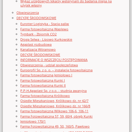
Wykaz urzędowych lekarzy weterynarii do badania mięsa na
użytek własny
Obwieszczenia
DECYZJE ŚRODOWISKOWE
Eurotter Logistyka - Stacja paliw
Farma fotowoltaiczna Waplewo
Tymbark - Zbiornik CO2
Droga Selwa - Lipowo Kurkowskie
Agaplast rozbudowa
Kanalizacja Witramowo
DECYZJE ŚRODOWISKOWE
INFORMACJE O WSZCZĘCIU POSTĘPOWANIA
Obwieszczenia - udział społeczeństwa
Europrofil Sp. z o. o. – instalacja fotowoltaiczna
Farma fotowoltaiczna Jemiołowo I
Farma fotowoltaiczna Kunki I
Farma fotowoltaiczna Kunki II
P.P-H.Agaplast Sp. z o.o. - studnia awaryjna
Farma fotowoltaiczna Królikowo
Osiedle Mieszkaniowe, Królikowo dz. nr 42/7
Osiedle Mieszkaniowe, Królikowo dz. nr 166/8
Farma fotowoltaiczna Wilkowo 106-6, 106-11
Farma Fotowoltaiczna 57, 59, 60/4, obręb Kunki
Jemiołowo 170/1
Farma Fotowoltaiczna 49, 50, 160/5, Pawłowo