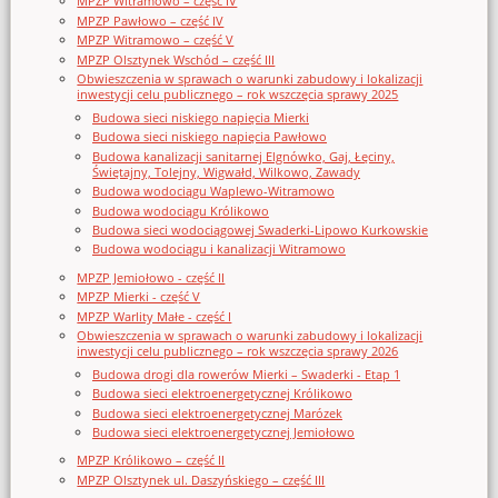
MPZP Witramowo – część IV
MPZP Pawłowo – część IV
MPZP Witramowo – część V
MPZP Olsztynek Wschód – część III
Obwieszczenia w sprawach o warunki zabudowy i lokalizacji
inwestycji celu publicznego – rok wszczęcia sprawy 2025
Budowa sieci niskiego napięcia Mierki
Budowa sieci niskiego napięcia Pawłowo
Budowa kanalizacji sanitarnej Elgnówko, Gaj, Łęciny,
Świętajny, Tolejny, Wigwałd, Wilkowo, Zawady
Budowa wodociągu Waplewo-Witramowo
Budowa wodociągu Królikowo
Budowa sieci wodociągowej Swaderki-Lipowo Kurkowskie
Budowa wodociągu i kanalizacji Witramowo
MPZP Jemiołowo - część II
MPZP Mierki - część V
MPZP Warlity Małe - część I
Obwieszczenia w sprawach o warunki zabudowy i lokalizacji
inwestycji celu publicznego – rok wszczęcia sprawy 2026
Budowa drogi dla rowerów Mierki – Swaderki - Etap 1
Budowa sieci elektroenergetycznej Królikowo
Budowa sieci elektroenergetycznej Marózek
Budowa sieci elektroenergetycznej Jemiołowo
MPZP Królikowo – część II
MPZP Olsztynek ul. Daszyńskiego – część III