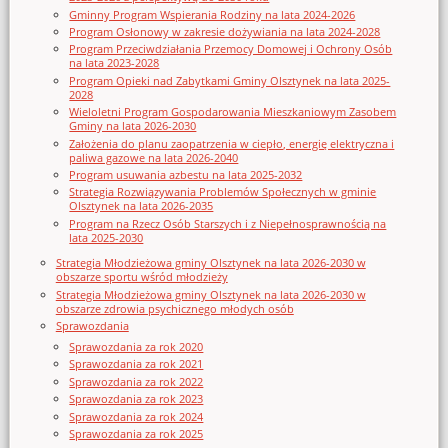
Gminny Program Wspierania Rodziny na lata 2024-2026
Program Osłonowy w zakresie dożywiania na lata 2024-2028
Program Przeciwdziałania Przemocy Domowej i Ochrony Osób
na lata 2023-2028
Program Opieki nad Zabytkami Gminy Olsztynek na lata 2025-
2028
Wieloletni Program Gospodarowania Mieszkaniowym Zasobem
Gminy na lata 2026-2030
Założenia do planu zaopatrzenia w ciepło, energię elektryczna i
paliwa gazowe na lata 2026-2040
Program usuwania azbestu na lata 2025-2032
Strategia Rozwiązywania Problemów Społecznych w gminie
Olsztynek na lata 2026-2035
Program na Rzecz Osób Starszych i z Niepełnosprawnością na
lata 2025-2030
Strategia Młodzieżowa gminy Olsztynek na lata 2026-2030 w
obszarze sportu wśród młodzieży
Strategia Młodzieżowa gminy Olsztynek na lata 2026-2030 w
obszarze zdrowia psychicznego młodych osób
Sprawozdania
Sprawozdania za rok 2020
Sprawozdania za rok 2021
Sprawozdania za rok 2022
Sprawozdania za rok 2023
Sprawozdania za rok 2024
Sprawozdania za rok 2025