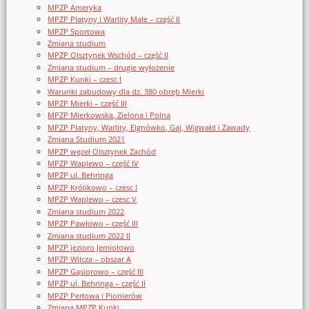
MPZP Ameryka
MPZP Platyny i Warlity Małe – część II
MPZP Sportowa
Zmiana studium
MPZP Olsztynek Wschód – część II
Zmiana studium – drugie wyłożenie
MPZP Kunki – czesc I
Warunki zabudowy dla dz. 380 obręb Mierki
MPZP Mierki – część III
MPZP Mierkowska, Zielona i Polna
MPZP Platyny, Warlity, Elgnówko, Gaj, Wigwałd i Zawady
Zmiana Studium 2021
MPZP węzeł Olsztynek Zachód
MPZP Waplewo – część IV
MPZP ul. Behringa
MPZP Królikowo – czesc I
MPZP Waplewo – czesc V
Zmiana studium 2022
MPZP Pawłowo – część III
Zmiana studium 2022 II
MPZP jezioro Jemiołowo
MPZP Wilcza – obszar A
MPZP Gąsiorowo – część III
MPZP ul. Behringa – część II
MPZP Perłowa i Pionierów
Zmiana MPZP Kunki