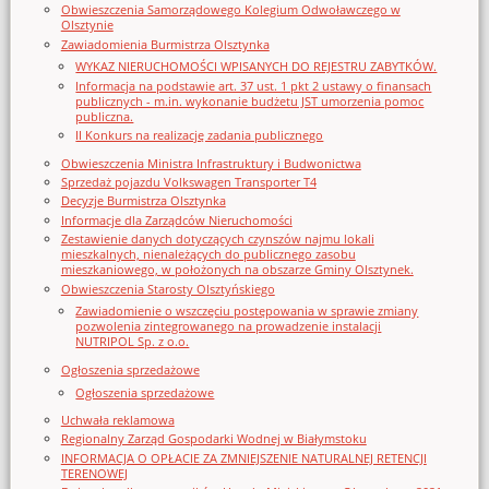
Obwieszczenia Samorządowego Kolegium Odwoławczego w
Olsztynie
Zawiadomienia Burmistrza Olsztynka
WYKAZ NIERUCHOMOŚCI WPISANYCH DO REJESTRU ZABYTKÓW.
Informacja na podstawie art. 37 ust. 1 pkt 2 ustawy o finansach
publicznych - m.in. wykonanie budżetu JST umorzenia pomoc
publiczna.
II Konkurs na realizację zadania publicznego
Obwieszczenia Ministra Infrastruktury i Budwonictwa
Sprzedaż pojazdu Volkswagen Transporter T4
Decyzje Burmistrza Olsztynka
Informacje dla Zarządców Nieruchomości
Zestawienie danych dotyczących czynszów najmu lokali
mieszkalnych, nienależących do publicznego zasobu
mieszkaniowego, w położonych na obszarze Gminy Olsztynek.
Obwieszczenia Starosty Olsztyńskiego
Zawiadomienie o wszczęciu postępowania w sprawie zmiany
pozwolenia zintegrowanego na prowadzenie instalacji
NUTRIPOL Sp. z o.o.
Ogłoszenia sprzedażowe
Ogłoszenia sprzedażowe
Uchwała reklamowa
Regionalny Zarząd Gospodarki Wodnej w Białymstoku
INFORMACJA O OPŁACIE ZA ZMNIEJSZENIE NATURALNEJ RETENCJI
TERENOWEJ