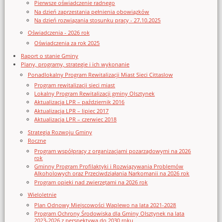
Pierwsze oświadczenie radnego
Na dzień zaprzestania pełnienia obowiązków
Na dzień rozwiązania stosunku pracy - 27.10.2025
Oświadczenia - 2026 rok
Oświadczenia za rok 2025
Raport o stanie Gminy
Plany, programy, strategie i ich wykonanie
Ponadlokalny Program Rewitalizacji Miast Sieci Cittaslow
Program rewitalizacji sieci miast
Lokalny Program Rewitalizacji gminy Olsztynek
Aktualizacja LPR – październik 2016
Aktualizacja LPR – lipiec 2017
Aktualizacja LPR – czerwiec 2018
Strategia Rozwoju Gminy
Roczne
Program współpracy z organizacjami pozarządowymi na 2026
rok
Gminny Program Profilaktyki i Rozwiązywania Problemów
Alkoholowych oraz Przeciwdziałania Narkomanii na 2026 rok
Program opieki nad zwierzętami na 2026 rok
Wieloletnie
Plan Odnowy Miejscowości Waplewo na lata 2021-2028
Program Ochrony Środowiska dla Gminy Olsztynek na lata
2023-2026 z perspektywą do 2030 roku