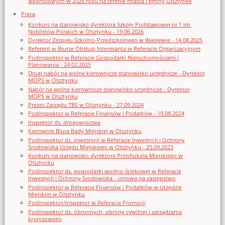
alkoholowych w 2026 roku na terenie miasta i gminy Olsztynek
Praca
Konkurs na stanowisko dyrektora Szkoły Podstawowej nr 1 im.
Noblistów Polskich w Olsztynku - 19.06.2026
Dyrektor Zespołu Szkolno-Przedszkolnego w Waplewie - 14.08.2025
Referent w Biurze Obsługi Interesanta w Referacie Organizacyjnym
Podinspektor w Referacie Gospodarki Nieruchomościami i
Planowania - 24.02.2025
Drugi nabór na wolne kierownicze stanowisko urzędnicze - Dyrektor
MOPS w Olsztynku
Nabór na wolne kierownicze stanowisko urzędnicze - Dyrektor
MOPS w Olsztynku
Prezes Zarządu TBS w Olsztynku - 27.09.2024
Podinspektor w Referacie Finansów i Podatków - 19.08.2024
Inspektor ds. drogownictwa
Kierownik Biura Rady Miejskiej w Olsztynku
Podinspektor ds. inwestycji w Referacie Inwestycji i Ochrony
Środowiska Urzędu Miejskiego w Olsztynku - 25.09.2023
Konkurs na stanowisko dyrektora Przedszkola Miejskiego w
Olsztynku
Podinspektor ds. gospodarki wodno-ściekowej w Referacie
Inwestycji i Ochrony Środowiska - umowa na zastępstwo
Podinspektor w Referacie Finansów i Podatków w Urzędzie
Miejskim w Olsztynku
Podinspektor/inspektor w Referacie Promocji
Podinspektor ds. obronnych, obrony cywilnej i zarządzania
kryzysowego