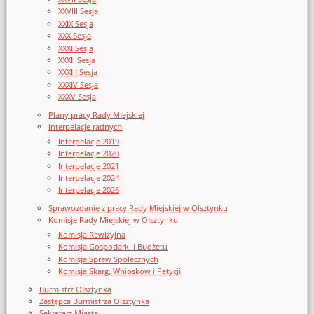
XXVIII Sesja
XXIX Sesja
XXX Sesja
XXXI Sesja
XXXII Sesja
XXXIII Sesja
XXXIV Sesja
XXXV Sesja
Plany pracy Rady Miejskiej
Interpelacje radnych
Interpelacje 2019
Interpelacje 2020
Interpelacje 2021
Interpelacje 2024
Interpelacje 2026
Sprawozdanie z pracy Rady Miejskiej w Olsztynku
Komisje Rady Miejskiej w Olsztynku
Komisja Rewizyjna
Komisja Gospodarki i Budżetu
Komisja Spraw Społecznych
Komisja Skarg, Wniosków i Petycji
Burmistrz Olsztynka
Zastępca Burmistrza Olsztynka
Sekretarz Miasta