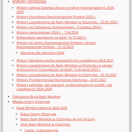
WYBORY I REFERENDA
Wybory sołtysa Sołectwa Zezuty w trakcie trwania kadencji 2024-
2029
Wybory Prezydenta Rzeczypospolitej Polskiej 2025 r.
Wybory uzupełniające do Rady Miejskiej w Olsztynku - 25.05.2025 r
Wybory do Parlamentu Europejskiego - 9 czerwca 2024 r.
Wybory samorządowe 2024 r. - 7.04.2024
Referendum zarządzone na dzień 15.10.2023 r.
Wybory do Sejmu Rzeczypospolitej Polskiej i Senatu
Rzeczypospolitej Polskiej - 15.10.2023
Szkolenie dla członków OKW
Wybory ławników sądów powszechnych na kadencję 2024-2027
Wybory uzupełniające do Rady Miejskiej w Olsztynku w okręgu
wyborczym nr 3 zarządzone na dzień 15 stycznia 2023 r.
Wybory uzupełniające do Rady Miejskiej w Olsztynku - 23.10.2022
Wybory Przedterminowe Burmistrza Olsztynka - 24.07.2022
Wybory sołtysów, rad sołeckich, przewodniczących osiedli i rad
osiedlowych 2024-2029
Ogłoszenia Biura Rady Miejskiej
Władze Gminy Olsztynek
Rada Miejska kadencja 2024-2029
Statut Gminy Olsztynek
Radni Rady Miejskiej w Olsztynku (w tym dyżury)
Sesje Rady Miejskiej w Olsztynku
I sesja - inauguracyjna