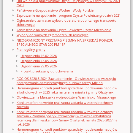
Dni wolne dla pracowników Urzędu Miejskiego w Olsztynku w 2021
roku
Państwowe Gospodarstwo Wodne - Wody Polskie
Zaproszenie na spotkanie - program Czyste Powietrze grudzień 2021
Ogłoszenie o zamiarze wyboru operatora publicznego transportu
zbiorowego
Zaproszenie na spotkania Czyste Powietrze Czyste Mieszkanie
Wybory do walnych zgromadzeń izb rolniczych
NIEOGRANICZONY PRZETARG PISEMNY NA SPRZEDAŻ POJAZDU
SPECJALNEGO STAR 200 PM 18P
Plan ogólny gminy
Uzgodnienia 16.02.2026
Uzgodnienia 13.05.2026
Uzgodnienia 29.05.2026
Projekt przekazany do uchwalenia
RGGIOŚ.6220.5.2024 Zawiadomienie - Obwieszczenie o wszczęciu
postępowania administracyjnego budowa farmy Mielno
Harmonogram kontroli punktów sprzedaży i podawania napojów
alkoholowych w 2025 roku na terenie miasta i gminy Olsztynek
Obwieszczenia Marszałka województwa Warmińsko-Mazurskiego
Konkurs ofert na wybór realizatora zadania w zakresie ochrony
zdrowia
Konkurs ofert na wybór realizatora zadania w zakresie ochrony
zdrowia - Program polityki zdrowotnej w zakresie rehabilitacji
leczniczej dla mieszkańców Gminy Olsztynek na lata 2025-2027 na
rok 2026
Harmonogram kontroli punktów sprzedaży i podawania napojów