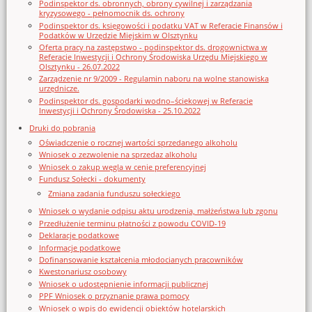
Podinspektor ds. obronnych, obrony cywilnej i zarządzania
kryzysowego - pełnomocnik ds. ochrony
Podinspektor ds. księgowości i podatku VAT w Referacie Finansów i
Podatków w Urzędzie Miejskim w Olsztynku
Oferta pracy na zastępstwo - podinspektor ds. drogownictwa w
Referacie Inwestycji i Ochrony Środowiska Urzędu Miejskiego w
Olsztynku - 26.07.2022
Zarządzenie nr 9/2009 - Regulamin naboru na wolne stanowiska
urzędnicze.
Podinspektor ds. gospodarki wodno–ściekowej w Referacie
Inwestycji i Ochrony Środowiska - 25.10.2022
Druki do pobrania
Oświadczenie o rocznej wartości sprzedanego alkoholu
Wniosek o zezwolenie na sprzedaz alkoholu
Wniosek o zakup węgla w cenie preferencyjnej
Fundusz Sołecki - dokumenty
Zmiana zadania funduszu sołeckiego
Wniosek o wydanie odpisu aktu urodzenia, małżeństwa lub zgonu
Przedłużenie terminu płatności z powodu COVID-19
Deklaracje podatkowe
Informacje podatkowe
Dofinansowanie kształcenia młodocianych pracowników
Kwestonariusz osobowy
Wniosek o udostępnienie informacji publicznej
PPF Wniosek o przyznanie prawa pomocy
Wniosek o wpis do ewidencji obiektów hotelarskich