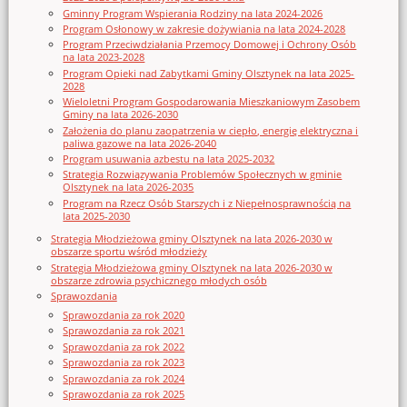
Gminny Program Wspierania Rodziny na lata 2024-2026
Program Osłonowy w zakresie dożywiania na lata 2024-2028
Program Przeciwdziałania Przemocy Domowej i Ochrony Osób
na lata 2023-2028
Program Opieki nad Zabytkami Gminy Olsztynek na lata 2025-
2028
Wieloletni Program Gospodarowania Mieszkaniowym Zasobem
Gminy na lata 2026-2030
Założenia do planu zaopatrzenia w ciepło, energię elektryczna i
paliwa gazowe na lata 2026-2040
Program usuwania azbestu na lata 2025-2032
Strategia Rozwiązywania Problemów Społecznych w gminie
Olsztynek na lata 2026-2035
Program na Rzecz Osób Starszych i z Niepełnosprawnością na
lata 2025-2030
Strategia Młodzieżowa gminy Olsztynek na lata 2026-2030 w
obszarze sportu wśród młodzieży
Strategia Młodzieżowa gminy Olsztynek na lata 2026-2030 w
obszarze zdrowia psychicznego młodych osób
Sprawozdania
Sprawozdania za rok 2020
Sprawozdania za rok 2021
Sprawozdania za rok 2022
Sprawozdania za rok 2023
Sprawozdania za rok 2024
Sprawozdania za rok 2025