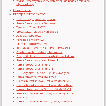
Wykaz urzędowych lekarzy weterynarii do badania mięsa na
użytek własny
Obwieszczenia
DECYZJE ŚRODOWISKOWE
Eurotter Logistyka - Stacja paliw
Farma fotowoltaiczna Waplewo
Tymbark - Zbiornik CO2
Droga Selwa - Lipowo Kurkowskie
Agaplast rozbudowa
Kanalizacja Witramowo
DECYZJE ŚRODOWISKOWE
INFORMACJE O WSZCZĘCIU POSTĘPOWANIA
Obwieszczenia - udział społeczeństwa
Europrofil Sp. z o. o. – instalacja fotowoltaiczna
Farma fotowoltaiczna Jemiołowo I
Farma fotowoltaiczna Kunki I
Farma fotowoltaiczna Kunki II
P.P-H.Agaplast Sp. z o.o. - studnia awaryjna
Farma fotowoltaiczna Królikowo
Osiedle Mieszkaniowe, Królikowo dz. nr 42/7
Osiedle Mieszkaniowe, Królikowo dz. nr 166/8
Farma fotowoltaiczna Wilkowo 106-6, 106-11
Farma Fotowoltaiczna 57, 59, 60/4, obręb Kunki
Jemiołowo 170/1
Farma Fotowoltaiczna 49, 50, 160/5, Pawłowo