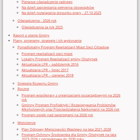
Pierwsze oświadczenie radnego
Na dzień zaprzestania pełnienia obowiązków
Na dzień rozwiązania stosunku pracy - 27.10.2025
Oświadczenia - 2026 rok
Oświadczenia za rok 2025
Raport o stanie Gminy
Plany, programy, strategie i ich wykonanie
Ponadlokalny Program Rewitalizacji Miast Sieci Cittaslow
Program rewitalizacji sieci miast
Lokalny Program Rewitalizacji gminy Olsztynek
Aktualizacja LPR – październik 2016
Aktualizacja LPR – lipiec 2017
Aktualizacja LPR – czerwiec 2018
Strategia Rozwoju Gminy
Roczne
Program współpracy z organizacjami pozarządowymi na 2026
rok
Gminny Program Profilaktyki i Rozwiązywania Problemów
Alkoholowych oraz Przeciwdziałania Narkomanii na 2026 rok
Program opieki nad zwierzętami na 2026 rok
Wieloletnie
Plan Odnowy Miejscowości Waplewo na lata 2021-2028
Program Ochrony Środowiska dla Gminy Olsztynek na lata
2023-2026 z perspektywą do 2030 roku