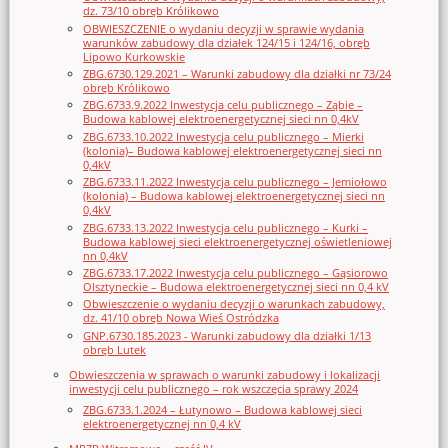
dz. 73/10 obręb Królikowo
OBWIESZCZENIE o wydaniu decyzji w sprawie wydania
warunków zabudowy dla działek 124/15 i 124/16, obręb
Lipowo Kurkowskie
ZBG.6730.129.2021 – Warunki zabudowy dla działki nr 73/24
obręb Królikowo
ZBG.6733.9.2022 Inwestycja celu publicznego – Ząbie –
Budowa kablowej elektroenergetycznej sieci nn 0,4kV
ZBG.6733.10.2022 Inwestycja celu publicznego – Mierki
(kolonia)– Budowa kablowej elektroenergetycznej sieci nn
0,4kV
ZBG.6733.11.2022 Inwestycja celu publicznego – Jemiołowo
(kolonia) – Budowa kablowej elektroenergetycznej sieci nn
0,4kV
ZBG.6733.13.2022 Inwestycja celu publicznego – Kurki –
Budowa kablowej sieci elektroenergetycznej oświetleniowej
nn 0,4kV
ZBG.6733.17.2022 Inwestycja celu publicznego – Gąsiorowo
Olsztyneckie – Budowa elektroenergetycznej sieci nn 0,4 kV
Obwieszczenie o wydaniu decyzji o warunkach zabudowy,
dz. 41/10 obręb Nowa Wieś Ostródzka
GNP.6730.185.2023 - Warunki zabudowy dla działki 1/13
obręb Lutek
Obwieszczenia w sprawach o warunki zabudowy i lokalizacji
inwestycji celu publicznego – rok wszczęcia sprawy 2024
ZBG.6733.1.2024 – Łutynowo – Budowa kablowej sieci
elektroenergetycznej nn 0,4 kV