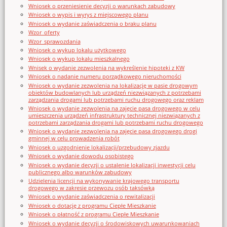
Wniosek o przeniesienie decyzji o warunkach zabudowy
Wniosek o wypis i wyrys z miejscowego planu
Wniosek o wydanie zaświadczenia o braku planu
Wzor_oferty
Wzor_sprawozdania
Wniosek o wykup lokalu użytkowego
Wniosek o wykup lokalu mieszkalnego
Wnisek o wydanie zezwolenia na wykreślenie hipoteki z KW
Wniosek o nadanie numeru porządkowego nieruchomości
Wniosek o wydanie zezwolenia na lokalizację w pasie drogowym
obiektów budowlanych lub urządzeń niezwiązanych z potrzebami
zarządzania drogami lub potrzebami ruchu drogowego oraz reklam
Wniosek o wydanie zezwolenia na zajęcie pasa drogowego w celu
umieszczenia urządzeń infrastruktury technicznej niezwiązanych z
potrzebami zarządzania drogami lub potrzebami ruchu drogowego
Wniosek o wydanie zezwolenia na zajęcie pasa drogowego drogi
gminnej w celu prowadzenia robót
Wniosek o uzgodnienie lokalizacji/przebudowy zjazdu
Wniosek o wydanie dowodu osobistego
Wniosek o wydanie decyzji o ustalenie lokalizacji inwestycji celu
publicznego albo warunków zabudowy
Udzielenia licencji na wykonywanie krajowego transportu
drogowego w zakresie przewozu osób taksówką
Wniosek o wydanie zaświadczenia o rewitalizacji
Wniosek o dotację z programu Ciepłe Mieszkanie
Wniosek o płatność z programu Ciepłe Mieszkanie
Wniosek o wydanie decyzji o środowiskowych uwarunkowaniach