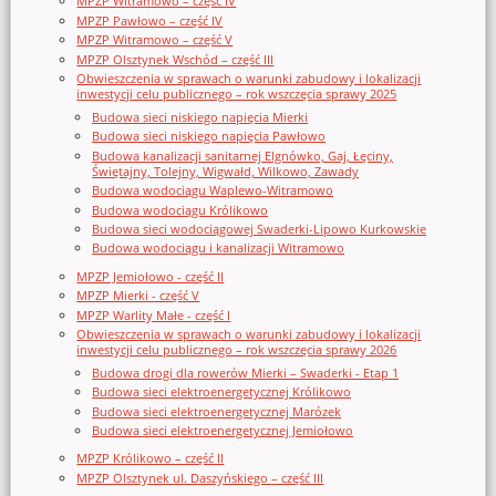
MPZP Witramowo – część IV
MPZP Pawłowo – część IV
MPZP Witramowo – część V
MPZP Olsztynek Wschód – część III
Obwieszczenia w sprawach o warunki zabudowy i lokalizacji
inwestycji celu publicznego – rok wszczęcia sprawy 2025
Budowa sieci niskiego napięcia Mierki
Budowa sieci niskiego napięcia Pawłowo
Budowa kanalizacji sanitarnej Elgnówko, Gaj, Łęciny,
Świętajny, Tolejny, Wigwałd, Wilkowo, Zawady
Budowa wodociągu Waplewo-Witramowo
Budowa wodociągu Królikowo
Budowa sieci wodociągowej Swaderki-Lipowo Kurkowskie
Budowa wodociągu i kanalizacji Witramowo
MPZP Jemiołowo - część II
MPZP Mierki - część V
MPZP Warlity Małe - część I
Obwieszczenia w sprawach o warunki zabudowy i lokalizacji
inwestycji celu publicznego – rok wszczęcia sprawy 2026
Budowa drogi dla rowerów Mierki – Swaderki - Etap 1
Budowa sieci elektroenergetycznej Królikowo
Budowa sieci elektroenergetycznej Marózek
Budowa sieci elektroenergetycznej Jemiołowo
MPZP Królikowo – część II
MPZP Olsztynek ul. Daszyńskiego – część III