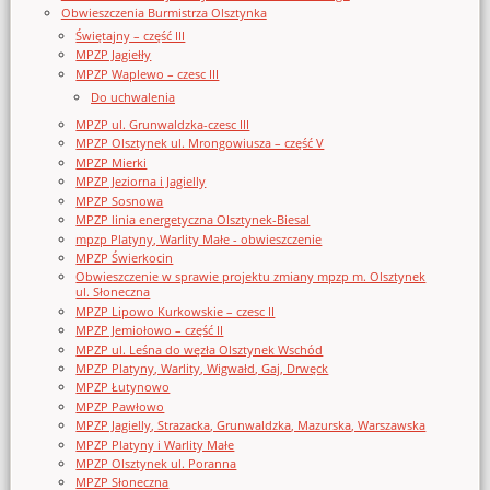
Obwieszczenia Burmistrza Olsztynka
Świętajny – część III
MPZP Jagiełły
MPZP Waplewo – czesc III
Do uchwalenia
MPZP ul. Grunwaldzka-czesc III
MPZP Olsztynek ul. Mrongowiusza – część V
MPZP Mierki
MPZP Jeziorna i Jagielly
MPZP Sosnowa
MPZP linia energetyczna Olsztynek-Biesal
mpzp Platyny, Warlity Małe - obwieszczenie
MPZP Świerkocin
Obwieszczenie w sprawie projektu zmiany mpzp m. Olsztynek
ul. Słoneczna
MPZP Lipowo Kurkowskie – czesc II
MPZP Jemiołowo – część II
MPZP ul. Leśna do węzła Olsztynek Wschód
MPZP Platyny, Warlity, Wigwałd, Gaj, Drwęck
MPZP Łutynowo
MPZP Pawłowo
MPZP Jagielly, Strazacka, Grunwaldzka, Mazurska, Warszawska
MPZP Platyny i Warlity Małe
MPZP Olsztynek ul. Poranna
MPZP Słoneczna