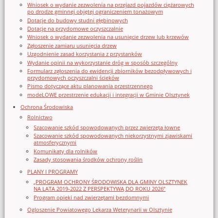
Wniosek o wydanie zezwolenia na przejazd pojazdów ciężarowych
po drodze gminnej objętej ograniczeniem tonażowym
Dotacje do budowy studni głębinowych
Dotacje na przydomowe oczyszczalnie
Wniosek o wydanie zezwolenia na usunięcie drzew lub krzewów
Zgłoszenie zamiaru usunięcia drzew
Uzgodnienie zasad korzystania z przystanków
Wydanie opinii na wykorzystanie dróg w sposób szczególny
Formularz zgłoszenia do ewidencji zbiorników bezodpływowych i
przydomowych oczyszczalni ścieków
Pismo dotyczące aktu planowania przestrzennego
modeLOWE przestrzenie edukacji i integracji w Gminie Olsztynek
Ochrona Środowiska
Rolnictwo
Szacowanie szkód spowodowanych przez zwierzęta łowne
Szacowanie szkód spowodowanych niekorzystnymi zjawiskami
atmosferycznymi
Komunikaty dla rolników
Zasady stosowania środków ochrony roślin
PLANY I PROGRAMY
„PROGRAM OCHRONY ŚRODOWISKA DLA GMINY OLSZTYNEK
NA LATA 2019-2022 Z PERSPEKTYWĄ DO ROKU 2026”
Program opieki nad zwierzętami bezdomnymi
Ogloszenie Powiatowego Lekarza Weterynarii w Olsztynie