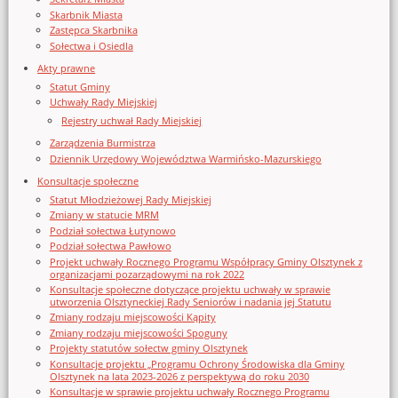
Skarbnik Miasta
Zastępca Skarbnika
Sołectwa i Osiedla
Akty prawne
Statut Gminy
Uchwały Rady Miejskiej
Rejestry uchwał Rady Miejskiej
Zarządzenia Burmistrza
Dziennik Urzędowy Województwa Warmińsko-Mazurskiego
Konsultacje społeczne
Statut Młodzieżowej Rady Miejskiej
Zmiany w statucie MRM
Podział sołectwa Łutynowo
Podział sołectwa Pawłowo
Projekt uchwały Rocznego Programu Współpracy Gminy Olsztynek z
organizacjami pozarządowymi na rok 2022
Konsultacje społeczne dotyczące projektu uchwały w sprawie
utworzenia Olsztyneckiej Rady Seniorów i nadania jej Statutu
Zmiany rodzaju miejscowości Kąpity
Zmiany rodzaju miejscowości Spoguny
Projekty statutów sołectw gminy Olsztynek
Konsultacje projektu „Programu Ochrony Środowiska dla Gminy
Olsztynek na lata 2023-2026 z perspektywą do roku 2030
Konsultacje w sprawie projektu uchwały Rocznego Programu