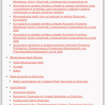
Współpracy Gminy Olsztynek z organizacjami pozarządowymi
Konsultacje w sprawie projektu uchwały w sprawie określenia trybu
i szczegółowych kryteriów oceny wniosków o realizację zadania
publicznego w ramach inicjatywy lokalnej
Wprowadzenie strefy ciszy na jeziorach w gminie Olsztynek –
konsultacje
Konsultacje w sprawie projektu uchwały Rocznego Programu
Współpracy Gminy Olsztynek z organizacjami pozarządowymi na rok
2025
Konsultacje w sprawie projektu uchwały Rocznego Programu
Współpracy Gminy Olsztynek z organizacjami pozarządowymi na rok
2026
Konsultacje społeczne w sprawie przyjęcia Gminnego Programu
Profilaktyki i Rozwiązywania Problemów Alkoholowych oraz
Przeciwdziałania Narkomanii na rok 2026
Młodzieżowa Rada Miejska
Skład Młodzieżowej Rady
Kontakt
Statut
Rada Seniorów w Olsztynku
Nabór kandydatów do II kadencji Rady Seniorów w Olsztynku
Urząd Miejski
Informacje Ogólne
Regulamin Organizacyjny Urzedu Miejskiego w Olsztynku
Kodeks etyki UM w Olsztynku
Dokumentacja dot. Zintegrowanego Systemu Zarządzania Jakością