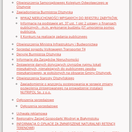
Obwieszczenia Samorządowego Kolegium Odwoławczego w
Olsztynie
Zawiadomienia Burmistrza Olsztynka
WYKAZ NIERUCHOMOŚCI WPISANYCH DO REJESTRU ZABYTKÓW.
Informacja na podstawie art. 37 ust. 1 pkt 2 ustawy o finansach
publicznych - m.in. wykonanie budżetu JST umorzenia pomoc
publiczna.
II Konkurs na realizację zadania publicznego
Obwieszczenia Ministra Infrastruktury i Budwonictwa
Sprzedaż pojazdu Volkswagen Transporter T4
Decyzje Burmistrza Olsztynka
Informacje dla Zarządców Nieruchomości
Zestawienie danych dotyczących czynszów najmu lokali
mieszkalnych, nienależących do publicznego zasobu
mieszkaniowego, w położonych na obszarze Gminy Olsztynek.
Obwieszczenia Starosty Olsztyńskiego
Zawiadomienie o wszczęciu postępowania w sprawie zmiany
pozwolenia zintegrowanego na prowadzenie instalacji
NUTRIPOL Sp. z o.o.
Ogłoszenia sprzedażowe
Ogłoszenia sprzedażowe
Uchwała reklamowa
Regionalny Zarząd Gospodarki Wodnej w Białymstoku
INFORMACJA O OPŁACIE ZA ZMNIEJSZENIE NATURALNEJ RETENCJI
TERENOWEJ