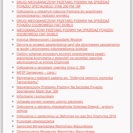
DRUGI NIEOGRANICZONY PRZETARG PISEMNY NA SPRZEDAŻ
POJAZDU SPECJALNEGO STAR 200 PM 18P
Ogłoszenie o otwartym naborze Partnera do wspólnego
przygotowania i realizacji projektu
DRUGI NIEOGRANICZONY PRZETARG PISEMNY NA SPRZEDAŻ
POJAZDU OSOBOWEGO FIAT DOBLO
NIEOGRANICZONY PRZETARG PISEMNY NA SPRZEDAŻ POJAZDU
OSOBOWEGO FIAT DOBLO
Instytut Meteorologii i Gospodarki Wodnej
Decyzja w sprawie zatwierdzenia taryf dla zbiorowego zaopatrzenia
w wodę i zbiorowego odprowadzania ścieków
Ogólny schemat procedury kontroli przestrzegania zasad i
warunków korzystania z zezwoleń na sprzedaż napojów
alkoholowych w gminie Olsztynek
Ogłoszenie o sprzedaży ciągnika Ursus C-360
MPZP Samagowo – czesc I
Rezygnacja z realizacji zadania pn. "Odkrycie tajemnic pomnika
Tannenbergu"
Nieograniczony Przetargu Pisemny Na Sprzedaż Pojazdu
Specjalnego Marki Star_200
Informacje i komunikaty
Uchwała projekt nowego ustroju szkolnego
Ogłoszenie o zebraniu mieszkańców Sołectwa Drwęck - wybory
sołtysa
Ogłoszenie o zamknięciu ul. Behringa na czas Dni Olsztynka 2016
Pozostałe obwieszczenia
Samorząd Województwa Warmińsko-Mazurskiego
Obwieszczenia Wojewody Warmińsko-Mazurskiego