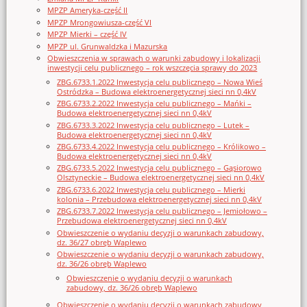
MPZP Ameryka-część II
MPZP Mrongowiusza-część VI
MPZP Mierki – część IV
MPZP ul. Grunwaldzka i Mazurska
Obwieszczenia w sprawach o warunki zabudowy i lokalizacji
inwestycji celu publicznego – rok wszczęcia sprawy do 2023
ZBG.6733.1.2022 Inwestycja celu publicznego – Nowa Wieś
Ostródzka – Budowa elektroenergetycznej sieci nn 0,4kV
ZBG.6733.2.2022 Inwestycja celu publicznego – Mańki –
Budowa elektroenergetycznej sieci nn 0,4kV
ZBG.6733.3.2022 Inwestycja celu publicznego – Lutek –
Budowa elektroenergetycznej sieci nn 0,4kV
ZBG.6733.4.2022 Inwestycja celu publicznego – Królikowo –
Budowa elektroenergetycznej sieci nn 0,4kV
ZBG.6733.5.2022 Inwestycja celu publicznego – Gąsiorowo
Olsztyneckie – Budowa elektroenergetycznej sieci nn 0,4kV
ZBG.6733.6.2022 Inwestycja celu publicznego – Mierki
kolonia – Przebudowa elektroenergetycznej sieci nn 0,4kV
ZBG.6733.7.2022 Inwestycja celu publicznego – Jemiołowo –
Przebudowa elektroenergetycznej sieci nn 0,4kV
Obwieszczenie o wydaniu decyzji o warunkach zabudowy,
dz. 36/27 obręb Waplewo
Obwieszczenie o wydaniu decyzji o warunkach zabudowy,
dz. 36/26 obręb Waplewo
Obwieszczenie o wydaniu decyzji o warunkach
zabudowy, dz. 36/26 obręb Waplewo
Obwieszczenie o wydaniu decyzji o warunkach zabudowy,