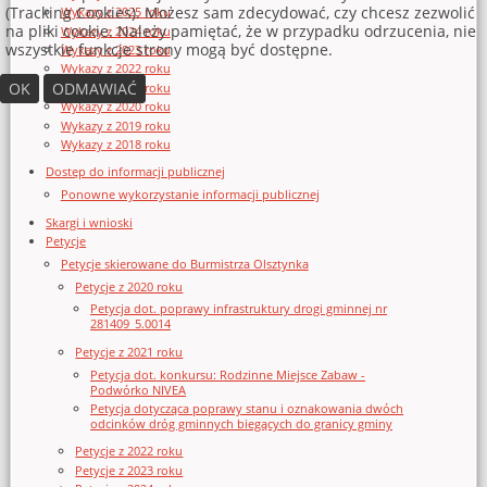
(Tracking Cookies). Możesz sam zdecydować, czy chcesz zezwolić
Wykazy z 2025 roku
na pliki cookie. Należy pamiętać, że w przypadku odrzucenia, nie
Wykazy z 2024 roku
wszystkie funkcje strony mogą być dostępne.
Wykazy z 2023 roku
Wykazy z 2022 roku
OK
ODMAWIAĆ
Wykazy z 2021 roku
Wykazy z 2020 roku
Wykazy z 2019 roku
Wykazy z 2018 roku
Dostęp do informacji publicznej
Ponowne wykorzystanie informacji publicznej
Skargi i wnioski
Petycje
Petycje skierowane do Burmistrza Olsztynka
Petycje z 2020 roku
Petycja dot. poprawy infrastruktury drogi gminnej nr
281409_5.0014
Petycje z 2021 roku
Petycja dot. konkursu: Rodzinne Miejsce Zabaw -
Podwórko NIVEA
Petycja dotycząca poprawy stanu i oznakowania dwóch
odcinków dróg gminnych biegących do granicy gminy
Petycje z 2022 roku
Petycje z 2023 roku