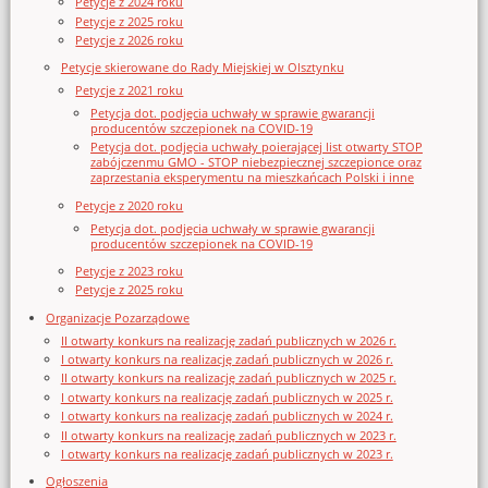
Petycje z 2024 roku
Petycje z 2025 roku
Petycje z 2026 roku
Petycje skierowane do Rady Miejskiej w Olsztynku
Petycje z 2021 roku
Petycja dot. podjęcia uchwały w sprawie gwarancji
producentów szczepionek na COVID-19
Petycja dot. podjęcia uchwały poierającej list otwarty STOP
zabójczenmu GMO - STOP niebezpiecznej szczepionce oraz
zaprzestania eksperymentu na mieszkańcach Polski i inne
Petycje z 2020 roku
Petycja dot. podjęcia uchwały w sprawie gwarancji
producentów szczepionek na COVID-19
Petycje z 2023 roku
Petycje z 2025 roku
Organizacje Pozarządowe
II otwarty konkurs na realizację zadań publicznych w 2026 r.
I otwarty konkurs na realizację zadań publicznych w 2026 r.
II otwarty konkurs na realizację zadań publicznych w 2025 r.
I otwarty konkurs na realizację zadań publicznych w 2025 r.
I otwarty konkurs na realizację zadań publicznych w 2024 r.
II otwarty konkurs na realizację zadań publicznych w 2023 r.
I otwarty konkurs na realizację zadań publicznych w 2023 r.
Ogłoszenia