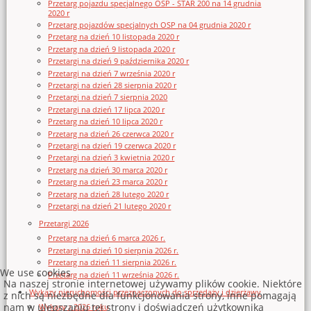
Przetarg pojazdu specjalnego OSP - STAR 200 na 14 grudnia
2020 r
Przetarg pojazdów specjalnych OSP na 04 grudnia 2020 r
Przetarg na dzień 10 listopada 2020 r
Przetarg na dzień 9 listopada 2020 r
Przetargi na dzień 9 października 2020 r
Przetargi na dzień 7 września 2020 r
Przetargi na dzień 28 sierpnia 2020 r
Przetargi na dzień 7 sierpnia 2020
Przetargi na dzień 17 lipca 2020 r
Przetarg na dzień 10 lipca 2020 r
Przetarg na dzień 26 czerwca 2020 r
Przetargi na dzień 19 czerwca 2020 r
Przetargi na dzień 3 kwietnia 2020 r
Przetarg na dzień 30 marca 2020 r
Przetarg na dzień 23 marca 2020 r
Przetarg na dzień 28 lutego 2020 r
Przetargi na dzień 21 lutego 2020 r
Przetargi 2026
Przetarg na dzień 6 marca 2026 r.
Przetargi na dzień 10 sierpnia 2026 r.
Przetarg na dzień 11 sierpnia 2026 r.
We use cookies
Przetarg na dzień 11 września 2026 r.
Na naszej stronie internetowej używamy plików cookie. Niektóre
Wykazy nieruchomości przeznaczonych do sprzedaży i dzierżawy
z nich są niezbędne dla funkcjonowania strony, inne pomagają
nam w ulepszaniu tej strony i doświadczeń użytkownika
Wykazy z 2026 roku