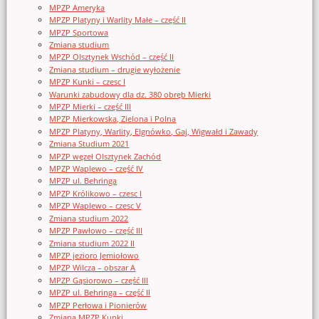
MPZP Ameryka
MPZP Platyny i Warlity Małe – część II
MPZP Sportowa
Zmiana studium
MPZP Olsztynek Wschód – część II
Zmiana studium – drugie wyłożenie
MPZP Kunki – czesc I
Warunki zabudowy dla dz. 380 obręb Mierki
MPZP Mierki – część III
MPZP Mierkowska, Zielona i Polna
MPZP Platyny, Warlity, Elgnówko, Gaj, Wigwałd i Zawady
Zmiana Studium 2021
MPZP węzeł Olsztynek Zachód
MPZP Waplewo – część IV
MPZP ul. Behringa
MPZP Królikowo – czesc I
MPZP Waplewo – czesc V
Zmiana studium 2022
MPZP Pawłowo – część III
Zmiana studium 2022 II
MPZP jezioro Jemiołowo
MPZP Wilcza – obszar A
MPZP Gąsiorowo – część III
MPZP ul. Behringa – część II
MPZP Perłowa i Pionierów
Zmiana MPZP Kunki