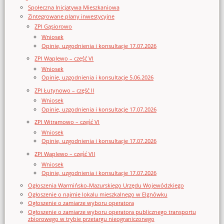
Społeczna Inicjatywa Mieszkaniowa
Zintegrowane plany inwestycyjne
ZPI Gąsiorowo
Wniosek
Opinie, uzgodnienia i konsultacje 17.07.2026
ZPI Waplewo – część VI
Wniosek
Opinie, uzgodnienia i konsultacje 5.06.2026
ZPI Łutynowo – część II
Wniosek
Opinie, uzgodnienia i konsultacje 17.07.2026
ZPI Witramowo – część VI
Wniosek
Opinie, uzgodnienia i konsultacje 17.07.2026
ZPI Waplewo – część VII
Wniosek
Opinie, uzgodnienia i konsultacje 17.07.2026
Ogłoszenia Warmińsko-Mazurskiego Urzędu Wojewódzkiego
Ogłoszenie o najmie lokalu mieszkalnego w Elgnówku
Ogłoszenie o zamiarze wyboru operatora
Ogłoszenie o zamiarze wyboru operatora publicznego transportu
zbiorowego w trybie przetargu nieograniczonego