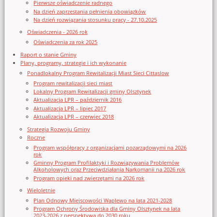
Pierwsze oświadczenie radnego
Na dzień zaprzestania pełnienia obowiązków
Na dzień rozwiązania stosunku pracy - 27.10.2025
Oświadczenia - 2026 rok
Oświadczenia za rok 2025
Raport o stanie Gminy
Plany, programy, strategie i ich wykonanie
Ponadlokalny Program Rewitalizacji Miast Sieci Cittaslow
Program rewitalizacji sieci miast
Lokalny Program Rewitalizacji gminy Olsztynek
Aktualizacja LPR – październik 2016
Aktualizacja LPR – lipiec 2017
Aktualizacja LPR – czerwiec 2018
Strategia Rozwoju Gminy
Roczne
Program współpracy z organizacjami pozarządowymi na 2026
rok
Gminny Program Profilaktyki i Rozwiązywania Problemów
Alkoholowych oraz Przeciwdziałania Narkomanii na 2026 rok
Program opieki nad zwierzętami na 2026 rok
Wieloletnie
Plan Odnowy Miejscowości Waplewo na lata 2021-2028
Program Ochrony Środowiska dla Gminy Olsztynek na lata
2023-2026 z perspektywą do 2030 roku