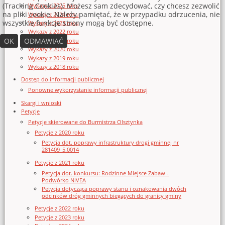
(Tracking Cookies). Możesz sam zdecydować, czy chcesz zezwolić
Wykazy z 2025 roku
na pliki cookie. Należy pamiętać, że w przypadku odrzucenia, nie
Wykazy z 2024 roku
wszystkie funkcje strony mogą być dostępne.
Wykazy z 2023 roku
Wykazy z 2022 roku
OK
ODMAWIAĆ
Wykazy z 2021 roku
Wykazy z 2020 roku
Wykazy z 2019 roku
Wykazy z 2018 roku
Dostęp do informacji publicznej
Ponowne wykorzystanie informacji publicznej
Skargi i wnioski
Petycje
Petycje skierowane do Burmistrza Olsztynka
Petycje z 2020 roku
Petycja dot. poprawy infrastruktury drogi gminnej nr
281409_5.0014
Petycje z 2021 roku
Petycja dot. konkursu: Rodzinne Miejsce Zabaw -
Podwórko NIVEA
Petycja dotycząca poprawy stanu i oznakowania dwóch
odcinków dróg gminnych biegących do granicy gminy
Petycje z 2022 roku
Petycje z 2023 roku