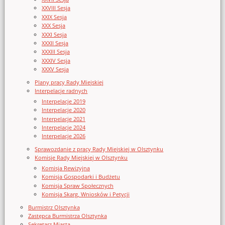
XXVIII Sesja
XXIX Sesja
XXX Sesja
XXXI Sesja
XXXII Sesja
XXXIII Sesja
XXXIV Sesja
XXXV Sesja
Plany pracy Rady Miejskiej
Interpelacje radnych
Interpelacje 2019
Interpelacje 2020
Interpelacje 2021
Interpelacje 2024
Interpelacje 2026
Sprawozdanie z pracy Rady Miejskiej w Olsztynku
Komisje Rady Miejskiej w Olsztynku
Komisja Rewizyjna
Komisja Gospodarki i Budżetu
Komisja Spraw Społecznych
Komisja Skarg, Wniosków i Petycji
Burmistrz Olsztynka
Zastępca Burmistrza Olsztynka
Sekretarz Miasta