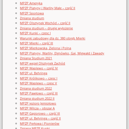
MPZP Ameryka
MPZP Platyny i Warlity Małe – część II
MPZP Sportowa
Zmiana studium
MPZP Olsztynek Wschód – część II
Zmiana studium – drugie wyłożenie
MPZP Kunki – czesc I
Warunki zabudowy dla dz. 380 obręb Mierki
MPZP Mierki – część III
MPZP Mierkowska, Zielona i Polna
MPZP Platyny, Warlity, Elgnówko, Gaj, Wigwałd i Zawady
Zmiana Studium 2021
MPZP węzeł Olsztynek Zachód
MPZP Waplewo – część IV
MPZP ul. Behringa
MPZP Królikowo – czesc I
MPZP Waplewo – czesc V
Zmiana studium 2022
MPZP Pawłowo – część III
Zmiana studium 2022 II
MPZP jezioro Jemiołowo
MPZP Wilcza – obszar A
MPZP Gąsiorowo – część III
MPZP ul. Behringa – część II
MPZP Perłowa i Pionierów
Zmiana MPZP Kunki