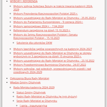
WYBORY I REFERENDA
Wybory sołtysa Sołectwa Zezuty w trakcie trwania kadencji 2024-
2029
Wybory Prezydenta Rzeczypospolitej Polskiej 2025 r.
Wybory uzupełniające do Rady Miejskiej w Olsztynku - 25.05.2025 r
Wybory do Parlamentu Europejskiego - 9 czerwca 2024 r.
Wybory samorządowe 2024 r. - 7.04.2024
Referendum zarządzone na dzień 15.10.2023 r.
Wybory do Sejmu Rzeczypospolitej Polskiej i Senatu
Rzeczypospolitej Polskiej - 15.10.2023
Szkolenie dla członków OKW
Wybory ławników sądów powszechnych na kadencję 2024-2027
Wybory uzupełniające do Rady Miejskiej w Olsztynku w okręgu
wyborczym nr 3 zarządzone na dzień 15 stycznia 2023 r.
Wybory uzupełniające do Rady Miejskiej w Olsztynku - 23.10.2022
Wybory Przedterminowe Burmistrza Olsztynka - 24.07.2022
Wybory sołtysów, rad sołeckich, przewodniczących osiedli i rad
osiedlowych 2024-2029
Ogłoszenia Biura Rady Miejskiej
Władze Gminy Olsztynek
Rada Miejska kadencja 2024-2029
Statut Gminy Olsztynek
Radni Rady Miejskiej w Olsztynku (w tym dyżury)
Sesje Rady Miejskiej w Olsztynku
I sesja - inauguracyjna