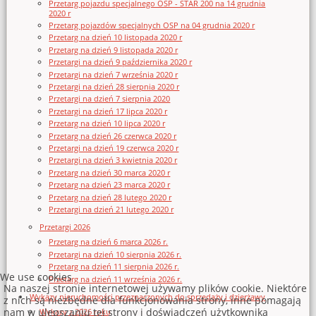
Przetarg pojazdu specjalnego OSP - STAR 200 na 14 grudnia
2020 r
Przetarg pojazdów specjalnych OSP na 04 grudnia 2020 r
Przetarg na dzień 10 listopada 2020 r
Przetarg na dzień 9 listopada 2020 r
Przetargi na dzień 9 października 2020 r
Przetargi na dzień 7 września 2020 r
Przetargi na dzień 28 sierpnia 2020 r
Przetargi na dzień 7 sierpnia 2020
Przetargi na dzień 17 lipca 2020 r
Przetarg na dzień 10 lipca 2020 r
Przetarg na dzień 26 czerwca 2020 r
Przetargi na dzień 19 czerwca 2020 r
Przetargi na dzień 3 kwietnia 2020 r
Przetarg na dzień 30 marca 2020 r
Przetarg na dzień 23 marca 2020 r
Przetarg na dzień 28 lutego 2020 r
Przetargi na dzień 21 lutego 2020 r
Przetargi 2026
Przetarg na dzień 6 marca 2026 r.
Przetargi na dzień 10 sierpnia 2026 r.
Przetarg na dzień 11 sierpnia 2026 r.
We use cookies
Przetarg na dzień 11 września 2026 r.
Na naszej stronie internetowej używamy plików cookie. Niektóre
Wykazy nieruchomości przeznaczonych do sprzedaży i dzierżawy
z nich są niezbędne dla funkcjonowania strony, inne pomagają
nam w ulepszaniu tej strony i doświadczeń użytkownika
Wykazy z 2026 roku