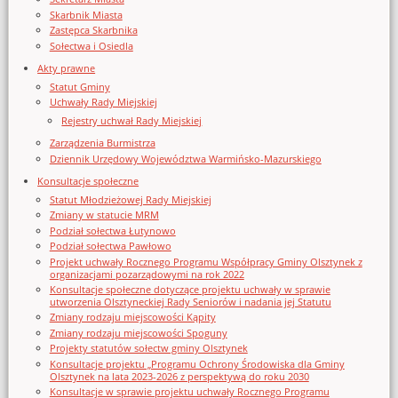
Skarbnik Miasta
Zastępca Skarbnika
Sołectwa i Osiedla
Akty prawne
Statut Gminy
Uchwały Rady Miejskiej
Rejestry uchwał Rady Miejskiej
Zarządzenia Burmistrza
Dziennik Urzędowy Województwa Warmińsko-Mazurskiego
Konsultacje społeczne
Statut Młodzieżowej Rady Miejskiej
Zmiany w statucie MRM
Podział sołectwa Łutynowo
Podział sołectwa Pawłowo
Projekt uchwały Rocznego Programu Współpracy Gminy Olsztynek z
organizacjami pozarządowymi na rok 2022
Konsultacje społeczne dotyczące projektu uchwały w sprawie
utworzenia Olsztyneckiej Rady Seniorów i nadania jej Statutu
Zmiany rodzaju miejscowości Kąpity
Zmiany rodzaju miejscowości Spoguny
Projekty statutów sołectw gminy Olsztynek
Konsultacje projektu „Programu Ochrony Środowiska dla Gminy
Olsztynek na lata 2023-2026 z perspektywą do roku 2030
Konsultacje w sprawie projektu uchwały Rocznego Programu