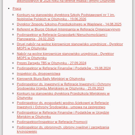
alkoholowych w 2026 roku na terenie miasta i gminy Olsztynek
Praca
Konkurs na stanowisko dyrektora Szkoły Podstawowej nr 1 im.
Noblistów Polskich w Olsztynku - 19.06.2026
Dyrektor Zespołu Szkolno-Przedszkolnego w Waplewie - 14.08.2025
Referent w Biurze Obsługi Interesanta w Referacie Organizacyjnym
Podinspektor w Referacie Gospodarki Nieruchomościami i
Planowania - 24.02.2025
Drugi nabór na wolne kierownicze stanowisko urzędnicze - Dyrektor
MOPS w Olsztynku
Nabór na wolne kierownicze stanowisko urzędnicze - Dyrektor
MOPS w Olsztynku
Prezes Zarządu TBS w Olsztynku - 27.09.2024
Podinspektor w Referacie Finansów i Podatków - 19.08.2024
Inspektor ds. drogownictwa
Kierownik Biura Rady Miejskiej w Olsztynku
Podinspektor ds. inwestycji w Referacie Inwestycji i Ochrony
Środowiska Urzędu Miejskiego w Olsztynku - 25.09.2023
Konkurs na stanowisko dyrektora Przedszkola Miejskiego w
Olsztynku
Podinspektor ds. gospodarki wodno-ściekowej w Referacie
Inwestycji i Ochrony Środowiska - umowa na zastępstwo
Podinspektor w Referacie Finansów i Podatków w Urzędzie
Miejskim w Olsztynku
Podinspektor/inspektor w Referacie Promocji
Podinspektor ds. obronnych, obrony cywilnej i zarządzania
kryzysowego