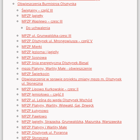
Obwieszczenia Burmistrza Olsztynka
Świętajny – część III
MPZP Jagiełły
MPZP Waplewo – czesc III
Do uchwalenia
MPZP ul. Grunwaldzka-czesc III
MPZP Olsztynek ul. Mrongowiusza – część V
MPZP Mierki
MPZP Jeziorna i Jagielly
MPZP Sosnowa
MPZP linia energetyczna Olsztynek-Biesal
mpzp Platyny, Warlity Małe - obwieszczenie
MPZP Świerkocin
Obwieszczenie w sprawie projektu zmiany mpzp m. Olsztynek
ul. Słoneczna
MPZP Lipowo Kurkowskie – czesc II
MPZP Jemiołowo – część II
MPZP ul. Leśna do węzła Olsztynek Wschód
MPZP Platyny, Warlity, Wigwałd, Gaj, Drwęck
MPZP Łutynowo
MPZP Pawłowo
MPZP Jagielly, Strazacka, Grunwaldzka, Mazurska, Warszawska
MPZP Platyny i Warlity Małe
MPZP Olsztynek ul. Poranna
MPZP Słoneczna