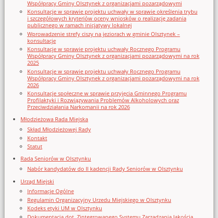
Współpracy Gminy Olsztynek z organizacjami pozarządowymi
Konsultacje w sprawie projektu uchwały w sprawie określenia trybu
i szczegółowych kryteriów oceny wniosków o realizację zadania
publicznego w ramach inicjatywy lokalnej
Wprowadzenie strefy ciszy na jeziorach w gminie Olsztynek –
konsultacje
Konsultacje w sprawie projektu uchwały Rocznego Programu
Współpracy Gminy Olsztynek z organizacjami pozarządowymi na rok
2025
Konsultacje w sprawie projektu uchwały Rocznego Programu
Współpracy Gminy Olsztynek z organizacjami pozarządowymi na rok
2026
Konsultacje społeczne w sprawie przyjęcia Gminnego Programu
Profilaktyki i Rozwiązywania Problemów Alkoholowych oraz
Przeciwdziałania Narkomanii na rok 2026
Młodzieżowa Rada Miejska
Skład Młodzieżowej Rady
Kontakt
Statut
Rada Seniorów w Olsztynku
Nabór kandydatów do II kadencji Rady Seniorów w Olsztynku
Urząd Miejski
Informacje Ogólne
Regulamin Organizacyjny Urzedu Miejskiego w Olsztynku
Kodeks etyki UM w Olsztynku
Dokumentacja dot. Zintegrowanego Systemu Zarządzania Jakością