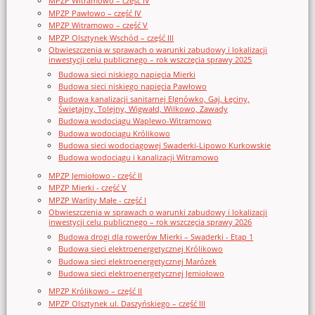
MPZP Witramowo – część IV
MPZP Pawłowo – część IV
MPZP Witramowo – część V
MPZP Olsztynek Wschód – część III
Obwieszczenia w sprawach o warunki zabudowy i lokalizacji
inwestycji celu publicznego – rok wszczęcia sprawy 2025
Budowa sieci niskiego napięcia Mierki
Budowa sieci niskiego napięcia Pawłowo
Budowa kanalizacji sanitarnej Elgnówko, Gaj, Łęciny,
Świętajny, Tolejny, Wigwałd, Wilkowo, Zawady
Budowa wodociągu Waplewo-Witramowo
Budowa wodociągu Królikowo
Budowa sieci wodociągowej Swaderki-Lipowo Kurkowskie
Budowa wodociągu i kanalizacji Witramowo
MPZP Jemiołowo - część II
MPZP Mierki - część V
MPZP Warlity Małe - część I
Obwieszczenia w sprawach o warunki zabudowy i lokalizacji
inwestycji celu publicznego – rok wszczęcia sprawy 2026
Budowa drogi dla rowerów Mierki – Swaderki - Etap 1
Budowa sieci elektroenergetycznej Królikowo
Budowa sieci elektroenergetycznej Marózek
Budowa sieci elektroenergetycznej Jemiołowo
MPZP Królikowo – część II
MPZP Olsztynek ul. Daszyńskiego – część III