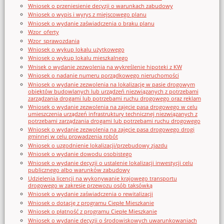
Wniosek o przeniesienie decyzji o warunkach zabudowy
Wniosek o wypis i wyrys z miejscowego planu
Wniosek o wydanie zaświadczenia o braku planu
Wzor_oferty
Wzor_sprawozdania
Wniosek o wykup lokalu użytkowego
Wniosek o wykup lokalu mieszkalnego
Wnisek o wydanie zezwolenia na wykreślenie hipoteki z KW
Wniosek o nadanie numeru porządkowego nieruchomości
Wniosek o wydanie zezwolenia na lokalizację w pasie drogowym
obiektów budowlanych lub urządzeń niezwiązanych z potrzebami
zarządzania drogami lub potrzebami ruchu drogowego oraz reklam
Wniosek o wydanie zezwolenia na zajęcie pasa drogowego w celu
umieszczenia urządzeń infrastruktury technicznej niezwiązanych z
potrzebami zarządzania drogami lub potrzebami ruchu drogowego
Wniosek o wydanie zezwolenia na zajęcie pasa drogowego drogi
gminnej w celu prowadzenia robót
Wniosek o uzgodnienie lokalizacji/przebudowy zjazdu
Wniosek o wydanie dowodu osobistego
Wniosek o wydanie decyzji o ustalenie lokalizacji inwestycji celu
publicznego albo warunków zabudowy
Udzielenia licencji na wykonywanie krajowego transportu
drogowego w zakresie przewozu osób taksówką
Wniosek o wydanie zaświadczenia o rewitalizacji
Wniosek o dotację z programu Ciepłe Mieszkanie
Wniosek o płatność z programu Ciepłe Mieszkanie
Wniosek o wydanie decyzji o środowiskowych uwarunkowaniach