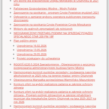
Dni wolne dla pracowników Urzędu Miejskiego w Olsztynku w 2021
roku
Państwowe Gospodarstwo Wodne - Wody Polskie
Zaproszenie na spotkanie - program Czyste Powietrze grudzień 2021
Ogłoszenie o zamiarze wyboru operatora publicznego transportu
zbiorowego
Zaproszenie na spotkania Czyste Powietrze Czyste Mieszkanie
Wybory do walnych zgromadzeń izb rolniczych
NIEOGRANICZONY PRZETARG PISEMNY NA SPRZEDAŻ POJAZDU
SPECJALNEGO STAR 200 PM 18P
Plan ogólny gminy
Uzgodnienia 16.02.2026
Uzgodnienia 13.05.2026
Uzgodnienia 29.05.2026
Projekt przekazany do uchwalenia
RGGIOŚ.6220.5.2024 Zawiadomienie - Obwieszczenie o wszczęciu
postępowania administracyjnego budowa farmy Mielno
Harmonogram kontroli punktów sprzedaży i podawania napojów
alkoholowych w 2025 roku na terenie miasta i gminy Olsztynek
Obwieszczenia Marszałka województwa Warmińsko-Mazurskiego
Konkurs ofert na wybór realizatora zadania w zakresie ochrony
zdrowia
Konkurs ofert na wybór realizatora zadania w zakresie ochrony
zdrowia - Program polityki zdrowotnej w zakresie rehabilitacji
leczniczej dla mieszkańców Gminy Olsztynek na lata 2025-2027 na
rok 2026
Harmonogram kontroli punktów sprzedaży i podawania napojów