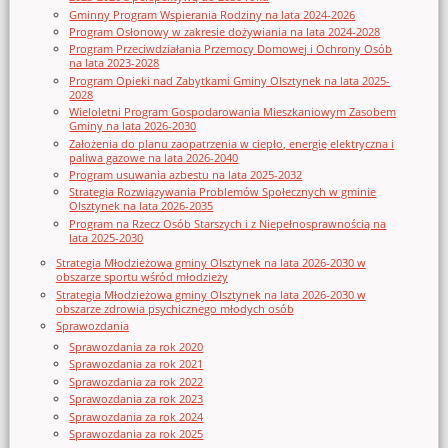
Gminny Program Wspierania Rodziny na lata 2024-2026
Program Osłonowy w zakresie dożywiania na lata 2024-2028
Program Przeciwdziałania Przemocy Domowej i Ochrony Osób
na lata 2023-2028
Program Opieki nad Zabytkami Gminy Olsztynek na lata 2025-
2028
Wieloletni Program Gospodarowania Mieszkaniowym Zasobem
Gminy na lata 2026-2030
Założenia do planu zaopatrzenia w ciepło, energię elektryczna i
paliwa gazowe na lata 2026-2040
Program usuwania azbestu na lata 2025-2032
Strategia Rozwiązywania Problemów Społecznych w gminie
Olsztynek na lata 2026-2035
Program na Rzecz Osób Starszych i z Niepełnosprawnością na
lata 2025-2030
Strategia Młodzieżowa gminy Olsztynek na lata 2026-2030 w
obszarze sportu wśród młodzieży
Strategia Młodzieżowa gminy Olsztynek na lata 2026-2030 w
obszarze zdrowia psychicznego młodych osób
Sprawozdania
Sprawozdania za rok 2020
Sprawozdania za rok 2021
Sprawozdania za rok 2022
Sprawozdania za rok 2023
Sprawozdania za rok 2024
Sprawozdania za rok 2025