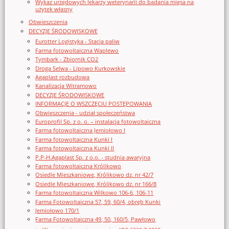
Wykaz urzędowych lekarzy weterynarii do badania mięsa na
użytek własny
Obwieszczenia
DECYZJE ŚRODOWISKOWE
Eurotter Logistyka - Stacja paliw
Farma fotowoltaiczna Waplewo
Tymbark - Zbiornik CO2
Droga Selwa - Lipowo Kurkowskie
Agaplast rozbudowa
Kanalizacja Witramowo
DECYZJE ŚRODOWISKOWE
INFORMACJE O WSZCZĘCIU POSTĘPOWANIA
Obwieszczenia - udział społeczeństwa
Europrofil Sp. z o. o. – instalacja fotowoltaiczna
Farma fotowoltaiczna Jemiołowo I
Farma fotowoltaiczna Kunki I
Farma fotowoltaiczna Kunki II
P.P-H.Agaplast Sp. z o.o. - studnia awaryjna
Farma fotowoltaiczna Królikowo
Osiedle Mieszkaniowe, Królikowo dz. nr 42/7
Osiedle Mieszkaniowe, Królikowo dz. nr 166/8
Farma fotowoltaiczna Wilkowo 106-6, 106-11
Farma Fotowoltaiczna 57, 59, 60/4, obręb Kunki
Jemiołowo 170/1
Farma Fotowoltaiczna 49, 50, 160/5, Pawłowo