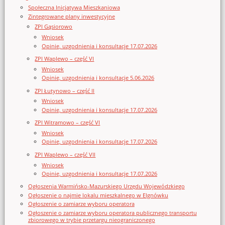
Społeczna Inicjatywa Mieszkaniowa
Zintegrowane plany inwestycyjne
ZPI Gąsiorowo
Wniosek
Opinie, uzgodnienia i konsultacje 17.07.2026
ZPI Waplewo – część VI
Wniosek
Opinie, uzgodnienia i konsultacje 5.06.2026
ZPI Łutynowo – część II
Wniosek
Opinie, uzgodnienia i konsultacje 17.07.2026
ZPI Witramowo – część VI
Wniosek
Opinie, uzgodnienia i konsultacje 17.07.2026
ZPI Waplewo – część VII
Wniosek
Opinie, uzgodnienia i konsultacje 17.07.2026
Ogłoszenia Warmińsko-Mazurskiego Urzędu Wojewódzkiego
Ogłoszenie o najmie lokalu mieszkalnego w Elgnówku
Ogłoszenie o zamiarze wyboru operatora
Ogłoszenie o zamiarze wyboru operatora publicznego transportu
zbiorowego w trybie przetargu nieograniczonego