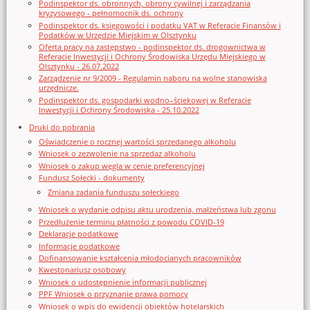
Podinspektor ds. obronnych, obrony cywilnej i zarządzania
kryzysowego - pełnomocnik ds. ochrony
Podinspektor ds. księgowości i podatku VAT w Referacie Finansów i
Podatków w Urzędzie Miejskim w Olsztynku
Oferta pracy na zastępstwo - podinspektor ds. drogownictwa w
Referacie Inwestycji i Ochrony Środowiska Urzędu Miejskiego w
Olsztynku - 26.07.2022
Zarządzenie nr 9/2009 - Regulamin naboru na wolne stanowiska
urzędnicze.
Podinspektor ds. gospodarki wodno–ściekowej w Referacie
Inwestycji i Ochrony Środowiska - 25.10.2022
Druki do pobrania
Oświadczenie o rocznej wartości sprzedanego alkoholu
Wniosek o zezwolenie na sprzedaz alkoholu
Wniosek o zakup węgla w cenie preferencyjnej
Fundusz Sołecki - dokumenty
Zmiana zadania funduszu sołeckiego
Wniosek o wydanie odpisu aktu urodzenia, małżeństwa lub zgonu
Przedłużenie terminu płatności z powodu COVID-19
Deklaracje podatkowe
Informacje podatkowe
Dofinansowanie kształcenia młodocianych pracowników
Kwestonariusz osobowy
Wniosek o udostępnienie informacji publicznej
PPF Wniosek o przyznanie prawa pomocy
Wniosek o wpis do ewidencji obiektów hotelarskich