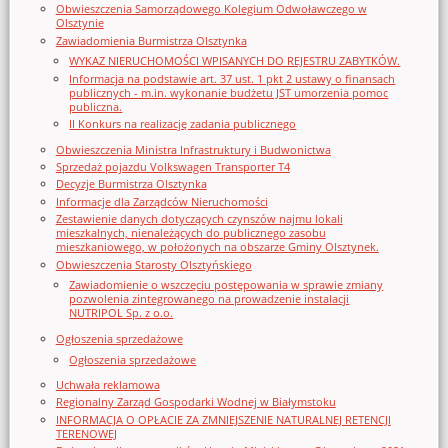
Obwieszczenia Samorządowego Kolegium Odwoławczego w
Olsztynie
Zawiadomienia Burmistrza Olsztynka
WYKAZ NIERUCHOMOŚCI WPISANYCH DO REJESTRU ZABYTKÓW.
Informacja na podstawie art. 37 ust. 1 pkt 2 ustawy o finansach
publicznych - m.in. wykonanie budżetu JST umorzenia pomoc
publiczna.
II Konkurs na realizację zadania publicznego
Obwieszczenia Ministra Infrastruktury i Budwonictwa
Sprzedaż pojazdu Volkswagen Transporter T4
Decyzje Burmistrza Olsztynka
Informacje dla Zarządców Nieruchomości
Zestawienie danych dotyczących czynszów najmu lokali
mieszkalnych, nienależących do publicznego zasobu
mieszkaniowego, w położonych na obszarze Gminy Olsztynek.
Obwieszczenia Starosty Olsztyńskiego
Zawiadomienie o wszczęciu postępowania w sprawie zmiany
pozwolenia zintegrowanego na prowadzenie instalacji
NUTRIPOL Sp. z o.o.
Ogłoszenia sprzedażowe
Ogłoszenia sprzedażowe
Uchwała reklamowa
Regionalny Zarząd Gospodarki Wodnej w Białymstoku
INFORMACJA O OPŁACIE ZA ZMNIEJSZENIE NATURALNEJ RETENCJI
TERENOWEJ