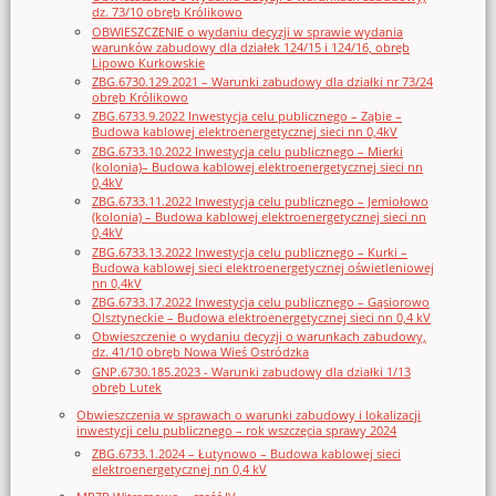
dz. 73/10 obręb Królikowo
OBWIESZCZENIE o wydaniu decyzji w sprawie wydania
warunków zabudowy dla działek 124/15 i 124/16, obręb
Lipowo Kurkowskie
ZBG.6730.129.2021 – Warunki zabudowy dla działki nr 73/24
obręb Królikowo
ZBG.6733.9.2022 Inwestycja celu publicznego – Ząbie –
Budowa kablowej elektroenergetycznej sieci nn 0,4kV
ZBG.6733.10.2022 Inwestycja celu publicznego – Mierki
(kolonia)– Budowa kablowej elektroenergetycznej sieci nn
0,4kV
ZBG.6733.11.2022 Inwestycja celu publicznego – Jemiołowo
(kolonia) – Budowa kablowej elektroenergetycznej sieci nn
0,4kV
ZBG.6733.13.2022 Inwestycja celu publicznego – Kurki –
Budowa kablowej sieci elektroenergetycznej oświetleniowej
nn 0,4kV
ZBG.6733.17.2022 Inwestycja celu publicznego – Gąsiorowo
Olsztyneckie – Budowa elektroenergetycznej sieci nn 0,4 kV
Obwieszczenie o wydaniu decyzji o warunkach zabudowy,
dz. 41/10 obręb Nowa Wieś Ostródzka
GNP.6730.185.2023 - Warunki zabudowy dla działki 1/13
obręb Lutek
Obwieszczenia w sprawach o warunki zabudowy i lokalizacji
inwestycji celu publicznego – rok wszczęcia sprawy 2024
ZBG.6733.1.2024 – Łutynowo – Budowa kablowej sieci
elektroenergetycznej nn 0,4 kV