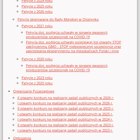
Petycje z 2024 roku
Petycje z 2025 roku
Petycje z 2026 roku
Petycje skierowane do Rady Miejskiej w Olsztynku
Petycje z 2021 roku
Petycja dot. podjęcia uchwały w sprawie gwarancji
producentów szczepionek na COVID-19
Petycja dot. podjęcia uchwały poierającej list otwarty STOP
zabójczenmu GMO - STOP niebezpiecznej szczepionce oraz
zaprzestania eksperymentu na mieszkańcach Polski i inne
Petycje z 2020 roku
Petycja dot. podjęcia uchwały w sprawie gwarancji
producentów szczepionek na COVID-19
Petycje z 2023 roku
Petycje z 2025 roku
Organizacje Pozarządowe
II otwarty konkurs na realizację zadań publicznych w 2026 r.
I otwarty konkurs na realizację zadań publicznych w 2026 r.
II otwarty konkurs na realizację zadań publicznych w 2025 r.
I otwarty konkurs na realizację zadań publicznych w 2025 r.
I otwarty konkurs na realizację zadań publicznych w 2024 r.
II otwarty konkurs na realizację zadań publicznych w 2023 r.
I otwarty konkurs na realizację zadań publicznych w 2023 r.
Ogłoszenia