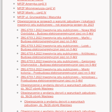
MPZP Ameryka-część II
MPZP Mrongowiusza-część VI
MPZP Mierki – część IV
MPZP ul. Grunwaldzka i Mazurska
Obwieszczenia w sprawach o warunki zabudowy i lokalizacji
inwestycji celu publicznego – rok wszczęcia sprawy do 2023
ZBG.6733.1.2022 Inwestycja celu publicznego – Nowa Wieś
Ostródzka – Budowa elektroenergetycznej sieci nn 0,4kV
ZBG.6733.2.2022 Inwestycja celu publicznego – Mańki –
Budowa elektroenergetycznej sieci nn 0,4kV
ZBG.6733.3.2022 Inwestycja celu publicznego – Lutek –
Budowa elektroenergetycznej sieci nn 0,4kV
ZBG.6733.4.2022 Inwestycja celu publicznego – Królikowo –
Budowa elektroenergetycznej sieci nn 0,4kV
ZBG.6733.5.2022 Inwestycja celu publicznego – Gąsiorowo
Olsztyneckie – Budowa elektroenergetycznej sieci nn 0,4kV
ZBG.6733.6.2022 Inwestycja celu publicznego – Mierki
kolonia – Przebudowa elektroenergetycznej sieci nn 0,4kV
ZBG.6733.7.2022 Inwestycja celu publicznego – Jemiołowo –
Przebudowa elektroenergetycznej sieci nn 0,4kV
Obwieszczenie o wydaniu decyzji o warunkach zabudowy,
dz. 36/27 obręb Waplewo
Obwieszczenie o wydaniu decyzji o warunkach zabudowy,
dz. 36/26 obręb Waplewo
Obwieszczenie o wydaniu decyzji o warunkach
zabudowy, dz. 36/26 obręb Waplewo
Obwieszczenie o wydaniu decyzji o warunkach zabudowy,