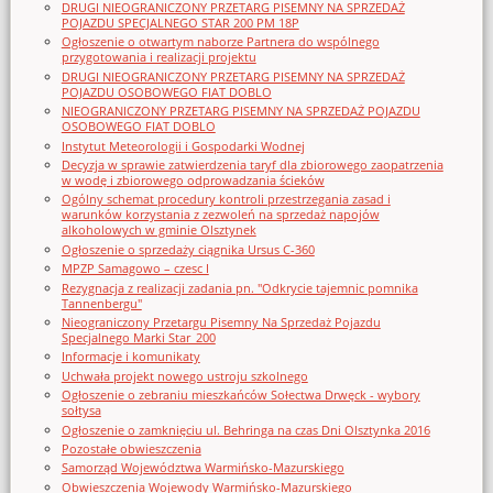
DRUGI NIEOGRANICZONY PRZETARG PISEMNY NA SPRZEDAŻ
POJAZDU SPECJALNEGO STAR 200 PM 18P
Ogłoszenie o otwartym naborze Partnera do wspólnego
przygotowania i realizacji projektu
DRUGI NIEOGRANICZONY PRZETARG PISEMNY NA SPRZEDAŻ
POJAZDU OSOBOWEGO FIAT DOBLO
NIEOGRANICZONY PRZETARG PISEMNY NA SPRZEDAŻ POJAZDU
OSOBOWEGO FIAT DOBLO
Instytut Meteorologii i Gospodarki Wodnej
Decyzja w sprawie zatwierdzenia taryf dla zbiorowego zaopatrzenia
w wodę i zbiorowego odprowadzania ścieków
Ogólny schemat procedury kontroli przestrzegania zasad i
warunków korzystania z zezwoleń na sprzedaż napojów
alkoholowych w gminie Olsztynek
Ogłoszenie o sprzedaży ciągnika Ursus C-360
MPZP Samagowo – czesc I
Rezygnacja z realizacji zadania pn. "Odkrycie tajemnic pomnika
Tannenbergu"
Nieograniczony Przetargu Pisemny Na Sprzedaż Pojazdu
Specjalnego Marki Star_200
Informacje i komunikaty
Uchwała projekt nowego ustroju szkolnego
Ogłoszenie o zebraniu mieszkańców Sołectwa Drwęck - wybory
sołtysa
Ogłoszenie o zamknięciu ul. Behringa na czas Dni Olsztynka 2016
Pozostałe obwieszczenia
Samorząd Województwa Warmińsko-Mazurskiego
Obwieszczenia Wojewody Warmińsko-Mazurskiego