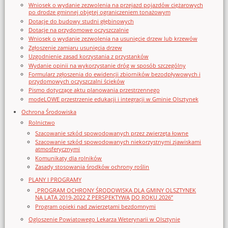
Wniosek o wydanie zezwolenia na przejazd pojazdów ciężarowych
po drodze gminnej objętej ograniczeniem tonażowym
Dotacje do budowy studni głębinowych
Dotacje na przydomowe oczyszczalnie
Wniosek o wydanie zezwolenia na usunięcie drzew lub krzewów
Zgłoszenie zamiaru usunięcia drzew
Uzgodnienie zasad korzystania z przystanków
Wydanie opinii na wykorzystanie dróg w sposób szczególny
Formularz zgłoszenia do ewidencji zbiorników bezodpływowych i
przydomowych oczyszczalni ścieków
Pismo dotyczące aktu planowania przestrzennego
modeLOWE przestrzenie edukacji i integracji w Gminie Olsztynek
Ochrona Środowiska
Rolnictwo
Szacowanie szkód spowodowanych przez zwierzęta łowne
Szacowanie szkód spowodowanych niekorzystnymi zjawiskami
atmosferycznymi
Komunikaty dla rolników
Zasady stosowania środków ochrony roślin
PLANY I PROGRAMY
„PROGRAM OCHRONY ŚRODOWISKA DLA GMINY OLSZTYNEK
NA LATA 2019-2022 Z PERSPEKTYWĄ DO ROKU 2026”
Program opieki nad zwierzętami bezdomnymi
Ogloszenie Powiatowego Lekarza Weterynarii w Olsztynie