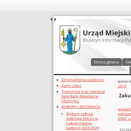
UDOSTĘPNIJ
Urząd Miejski
Biuletyn Informacji Pu
Menu główne
Strona główna
Tel
Dodatkowe zasoby (lewa kolumn
Zgromadzenia publiczne
Głównej 
Jesteś 
Karty Usług
2012
Transmisja oraz nagrania
Zakup
Sesji Rady Miejskiej w
Olsztynku
WYBORY I REFERENDA
powiado
oglosze
Wybory sołtysa
SIWZ_z
Sołectwa Zezuty w
trakcie trwania
kadencji 2024-2029
Szcze