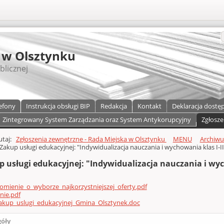
S
 w Olsztynku
blicznej
efony
Instrukcja obsługi BIP
Redakcja
Kontakt
Deklaracja dostę
Zintegrowany System Zarządzania oraz System Antykorupcyjny
Zgłosze
a)
zawartości
tutaj:
Zgłoszenia zewnętrzne - Rada Miejska w Olsztynku
MENU
Archiw
Zakup usługi edukacyjnej: "Indywidualizacja nauczania i wychowania klas I-II
 usługi edukacyjnej: "Indywidualizacja nauczania i wych
mienie_o_wyborze_najkorzystniejszej_oferty.pdf
nie.pdf
akup_uslugi_edukacyjnej_Gmina_Olsztynek.doc
góły