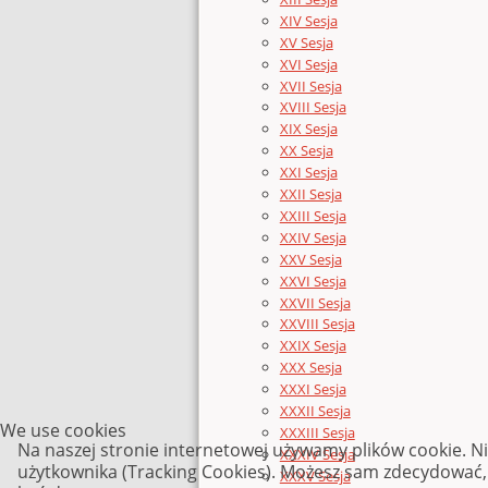
XIV Sesja
XV Sesja
XVI Sesja
XVII Sesja
XVIII Sesja
XIX Sesja
XX Sesja
XXI Sesja
XXII Sesja
XXIII Sesja
XXIV Sesja
XXV Sesja
XXVI Sesja
XXVII Sesja
XXVIII Sesja
XXIX Sesja
XXX Sesja
XXXI Sesja
XXXII Sesja
We use cookies
XXXIII Sesja
Na naszej stronie internetowej używamy plików cookie. N
XXXIV Sesja
użytkownika (Tracking Cookies). Możesz sam zdecydować, c
XXXV Sesja