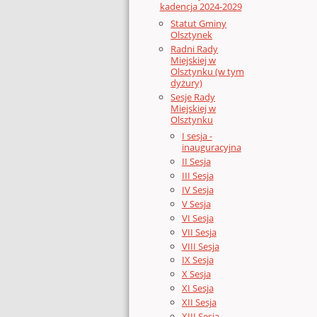
kadencja 2024-2029
Statut Gminy
Olsztynek
Radni Rady
Miejskiej w
Olsztynku (w tym
dyżury)
Sesje Rady
Miejskiej w
Olsztynku
I sesja -
inauguracyjna
II Sesja
III Sesja
IV Sesja
V Sesja
VI Sesja
VII Sesja
VIII Sesja
IX Sesja
X Sesja
XI Sesja
XII Sesja
XIII Sesja