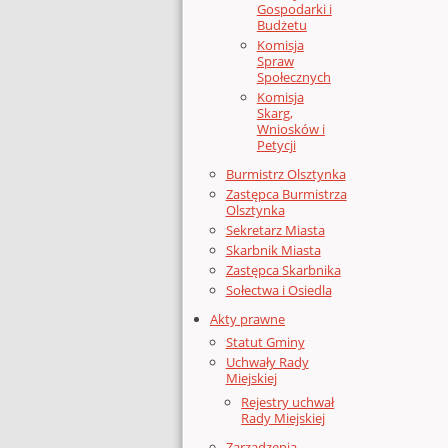
Gospodarki i
Budżetu
Komisja
Spraw
Społecznych
Komisja
Skarg,
Wniosków i
Petycji
Burmistrz Olsztynka
Zastępca Burmistrza
Olsztynka
Sekretarz Miasta
Skarbnik Miasta
Zastępca Skarbnika
Sołectwa i Osiedla
Akty prawne
Statut Gminy
Uchwały Rady
Miejskiej
Rejestry uchwał
Rady Miejskiej
Zarządzenia