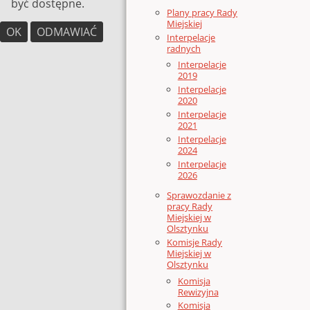
być dostępne.
Plany pracy Rady
Miejskiej
OK
ODMAWIAĆ
Interpelacje
radnych
Interpelacje
2019
Interpelacje
2020
Interpelacje
2021
Interpelacje
2024
Interpelacje
2026
Sprawozdanie z
pracy Rady
Miejskiej w
Olsztynku
Komisje Rady
Miejskiej w
Olsztynku
Komisja
Rewizyjna
Komisja