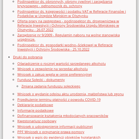
Podinspektor ds. obronnych, obrony cywilnej i zarządzania
kryzysowego - pełnomocnik ds. ochrony
Podinspektor ds. księgowości i podatku VAT w Referacie Finansów i
Podatków w Urzędzie Miejskim w Olsztynku
Oferta pracy na zastępstwo - podinspektor ds. drogownictwa w
Referacie Inwestycji i Ochrony Środowiska Urzędu Miejskiego w
Olsztynku - 26.07.2022
Zarządzenie nr 9/2009 - Regulamin naboru na wolne stanowiska
urzędnicze.
Podinspektor ds. gospodarki wodno–ściekowej w Referacie
Inwestycji i Ochrony Środowiska - 25.10.2022
Druki do pobrania
Oświadczenie o rocznej wartości sprzedanego alkoholu
Wniosek o zezwolenie na sprzedaz alkoholu
Wniosek o zakup węgla w cenie preferencyjnej
Fundusz Sołecki - dokumenty
Zmiana zadania funduszu sołeckiego
Wniosek o wydanie odpisu aktu urodzenia, małżeństwa lub zgonu
Przedłużenie terminu płatności z powodu COVID-19
Deklaracje podatkowe
Informacje podatkowe
Dofinansowanie kształcenia młodocianych pracowników
Kwestonariusz osobowy
Wniosek o udostępnienie informacji publicznej
PPF Wniosek o przyznanie prawa pomocy
Wniosek o wpis do ewidencji obiektów hotelarskich