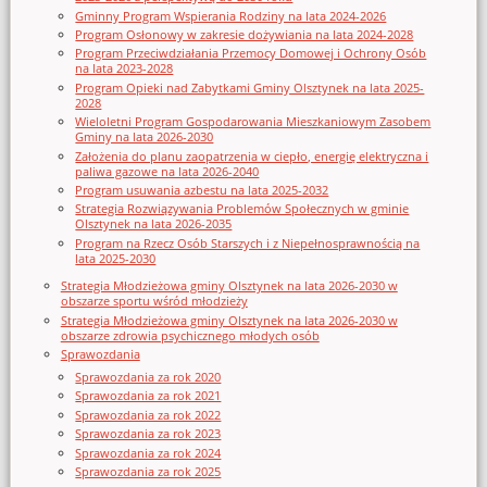
Gminny Program Wspierania Rodziny na lata 2024-2026
Program Osłonowy w zakresie dożywiania na lata 2024-2028
Program Przeciwdziałania Przemocy Domowej i Ochrony Osób
na lata 2023-2028
Program Opieki nad Zabytkami Gminy Olsztynek na lata 2025-
2028
Wieloletni Program Gospodarowania Mieszkaniowym Zasobem
Gminy na lata 2026-2030
Założenia do planu zaopatrzenia w ciepło, energię elektryczna i
paliwa gazowe na lata 2026-2040
Program usuwania azbestu na lata 2025-2032
Strategia Rozwiązywania Problemów Społecznych w gminie
Olsztynek na lata 2026-2035
Program na Rzecz Osób Starszych i z Niepełnosprawnością na
lata 2025-2030
Strategia Młodzieżowa gminy Olsztynek na lata 2026-2030 w
obszarze sportu wśród młodzieży
Strategia Młodzieżowa gminy Olsztynek na lata 2026-2030 w
obszarze zdrowia psychicznego młodych osób
Sprawozdania
Sprawozdania za rok 2020
Sprawozdania za rok 2021
Sprawozdania za rok 2022
Sprawozdania za rok 2023
Sprawozdania za rok 2024
Sprawozdania za rok 2025