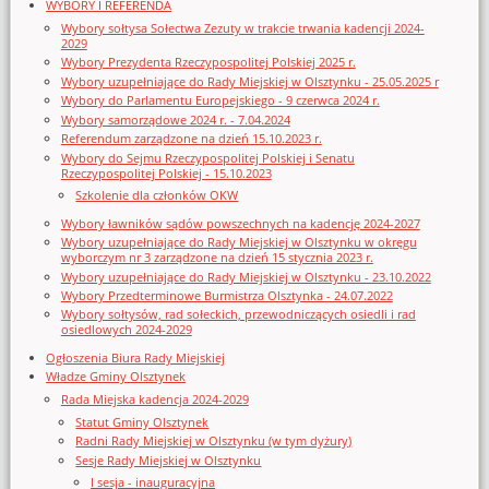
WYBORY I REFERENDA
Wybory sołtysa Sołectwa Zezuty w trakcie trwania kadencji 2024-
2029
Wybory Prezydenta Rzeczypospolitej Polskiej 2025 r.
Wybory uzupełniające do Rady Miejskiej w Olsztynku - 25.05.2025 r
Wybory do Parlamentu Europejskiego - 9 czerwca 2024 r.
Wybory samorządowe 2024 r. - 7.04.2024
Referendum zarządzone na dzień 15.10.2023 r.
Wybory do Sejmu Rzeczypospolitej Polskiej i Senatu
Rzeczypospolitej Polskiej - 15.10.2023
Szkolenie dla członków OKW
Wybory ławników sądów powszechnych na kadencję 2024-2027
Wybory uzupełniające do Rady Miejskiej w Olsztynku w okręgu
wyborczym nr 3 zarządzone na dzień 15 stycznia 2023 r.
Wybory uzupełniające do Rady Miejskiej w Olsztynku - 23.10.2022
Wybory Przedterminowe Burmistrza Olsztynka - 24.07.2022
Wybory sołtysów, rad sołeckich, przewodniczących osiedli i rad
osiedlowych 2024-2029
Ogłoszenia Biura Rady Miejskiej
Władze Gminy Olsztynek
Rada Miejska kadencja 2024-2029
Statut Gminy Olsztynek
Radni Rady Miejskiej w Olsztynku (w tym dyżury)
Sesje Rady Miejskiej w Olsztynku
I sesja - inauguracyjna