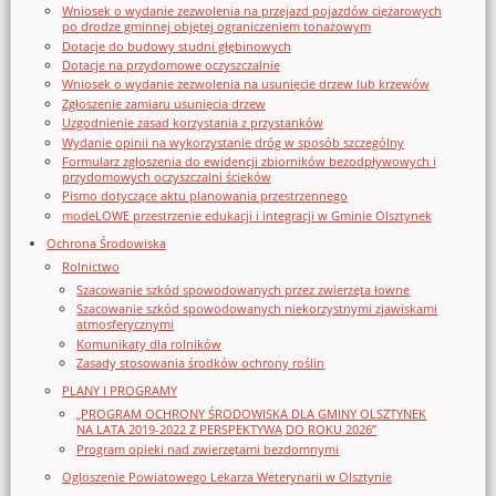
Wniosek o wydanie zezwolenia na przejazd pojazdów ciężarowych
po drodze gminnej objętej ograniczeniem tonażowym
Dotacje do budowy studni głębinowych
Dotacje na przydomowe oczyszczalnie
Wniosek o wydanie zezwolenia na usunięcie drzew lub krzewów
Zgłoszenie zamiaru usunięcia drzew
Uzgodnienie zasad korzystania z przystanków
Wydanie opinii na wykorzystanie dróg w sposób szczególny
Formularz zgłoszenia do ewidencji zbiorników bezodpływowych i
przydomowych oczyszczalni ścieków
Pismo dotyczące aktu planowania przestrzennego
modeLOWE przestrzenie edukacji i integracji w Gminie Olsztynek
Ochrona Środowiska
Rolnictwo
Szacowanie szkód spowodowanych przez zwierzęta łowne
Szacowanie szkód spowodowanych niekorzystnymi zjawiskami
atmosferycznymi
Komunikaty dla rolników
Zasady stosowania środków ochrony roślin
PLANY I PROGRAMY
„PROGRAM OCHRONY ŚRODOWISKA DLA GMINY OLSZTYNEK
NA LATA 2019-2022 Z PERSPEKTYWĄ DO ROKU 2026”
Program opieki nad zwierzętami bezdomnymi
Ogloszenie Powiatowego Lekarza Weterynarii w Olsztynie