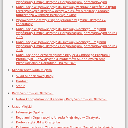
Współpracy Gminy Olsztynek z organizacjami pozarządowymi
Konsultacje w sprawie projektu uchwały w sprawie określenia trybu
i szczegółowych kryteriów oceny wniosków o realizację zadania
publicznego w ramach inicjatywy lokalnej
Wprowadzenie strefy ciszy na jeziorach w gminie Olsztynek –
konsultacje
Konsultacje w sprawie projektu uchwały Rocznego Programu
Współpracy Gminy Olsztynek z organizacjami pozarządowymi na rok
2025
Konsultacje w sprawie projektu uchwały Rocznego Programu
Współpracy Gminy Olsztynek z organizacjami pozarządowymi na rok
2026
Konsultacje społeczne w sprawie przyjęcia Gminnego Programu
Profilaktyki i Rozwiązywania Problemów Alkoholowych oraz
Przeciwdziałania Narkomanii na rok 2026
Młodzieżowa Rada Miejska
Skład Młodzieżowej Rady
Kontakt
Statut
Rada Seniorów w Olsztynku
Nabór kandydatów do II kadencji Rady Seniorów w Olsztynku
Urząd Miejski
Informacje Ogólne
Regulamin Organizacyjny Urzedu Miejskiego w Olsztynku
Kodeks etyki UM w Olsztynku
Dokumentacja dot. Zintegrowanego Systemu Zarządzania Jakością