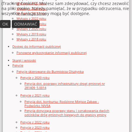
(Tracking Cookies). Możesz sam zdecydować, czy chcesz zezwolić
Wykazy z 2025 roku
na pliki cookie. Należy pamiętać, że w przypadku odrzucenia, nie
Wykazy z 2024 roku
wszystkie funkcje strony mogą być dostępne.
Wykazy z 2023 roku
Wykazy z 2022 roku
OK
ODMAWIAĆ
Wykazy z 2021 roku
Wykazy z 2020 roku
Wykazy z 2019 roku
Wykazy z 2018 roku
Dostęp do informacji publicznej
Ponowne wykorzystanie informacji publicznej
Skargi i wnioski
Petycje
Petycje skierowane do Burmistrza Olsztynka
Petycje z 2020 roku
Petycja dot. poprawy infrastruktury drogi gminnej nr
281409_5.0014
Petycje z 2021 roku
Petycja dot. konkursu: Rodzinne Miejsce Zabaw -
Podwórko NIVEA
Petycja dotycząca poprawy stanu i oznakowania dwóch
odcinków dróg gminnych biegących do granicy gminy
Petycje z 2022 roku
Petycje z 2023 roku