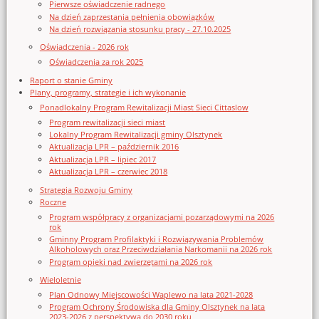
Pierwsze oświadczenie radnego
Na dzień zaprzestania pełnienia obowiązków
Na dzień rozwiązania stosunku pracy - 27.10.2025
Oświadczenia - 2026 rok
Oświadczenia za rok 2025
Raport o stanie Gminy
Plany, programy, strategie i ich wykonanie
Ponadlokalny Program Rewitalizacji Miast Sieci Cittaslow
Program rewitalizacji sieci miast
Lokalny Program Rewitalizacji gminy Olsztynek
Aktualizacja LPR – październik 2016
Aktualizacja LPR – lipiec 2017
Aktualizacja LPR – czerwiec 2018
Strategia Rozwoju Gminy
Roczne
Program współpracy z organizacjami pozarządowymi na 2026
rok
Gminny Program Profilaktyki i Rozwiązywania Problemów
Alkoholowych oraz Przeciwdziałania Narkomanii na 2026 rok
Program opieki nad zwierzętami na 2026 rok
Wieloletnie
Plan Odnowy Miejscowości Waplewo na lata 2021-2028
Program Ochrony Środowiska dla Gminy Olsztynek na lata
2023-2026 z perspektywą do 2030 roku