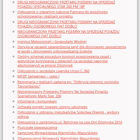
DRUGI NIEOGRANICZONY PRZETARG PISEMNY NA SPRZEDAŻ
POJAZDU SPECJALNEGO STAR 200 PM 18P
Ogłoszenie o otwartym naborze Partnera do wspólnego
przygotowania i realizacji projektu
DRUGI NIEOGRANICZONY PRZETARG PISEMNY NA SPRZEDAŻ
POJAZDU OSOBOWEGO FIAT DOBLO
NIEOGRANICZONY PRZETARG PISEMNY NA SPRZEDAŻ POJAZDU
OSOBOWEGO FIAT DOBLO
Instytut Meteorologii i Gospodarki Wodnej
Decyzja w sprawie zatwierdzenia taryf dla zbiorowego zaopatrzenia
w wodę i zbiorowego odprowadzania ścieków
Ogólny schemat procedury kontroli przestrzegania zasad i
warunków korzystania z zezwoleń na sprzedaż napojów
alkoholowych w gminie Olsztynek
Ogłoszenie o sprzedaży ciągnika Ursus C-360
MPZP Samagowo – czesc I
Rezygnacja z realizacji zadania pn. "Odkrycie tajemnic pomnika
Tannenbergu"
Nieograniczony Przetargu Pisemny Na Sprzedaż Pojazdu
Specjalnego Marki Star_200
Informacje i komunikaty
Uchwała projekt nowego ustroju szkolnego
Ogłoszenie o zebraniu mieszkańców Sołectwa Drwęck - wybory
sołtysa
Ogłoszenie o zamknięciu ul. Behringa na czas Dni Olsztynka 2016
Pozostałe obwieszczenia
Samorząd Województwa Warmińsko-Mazurskiego
Obwieszczenia Wojewody Warmińsko-Mazurskiego