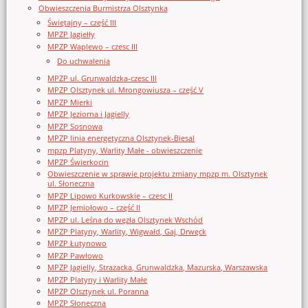
Obwieszczenia Burmistrza Olsztynka
Świętajny – część III
MPZP Jagiełły
MPZP Waplewo – czesc III
Do uchwalenia
MPZP ul. Grunwaldzka-czesc III
MPZP Olsztynek ul. Mrongowiusza – część V
MPZP Mierki
MPZP Jeziorna i Jagielly
MPZP Sosnowa
MPZP linia energetyczna Olsztynek-Biesal
mpzp Platyny, Warlity Małe - obwieszczenie
MPZP Świerkocin
Obwieszczenie w sprawie projektu zmiany mpzp m. Olsztynek
ul. Słoneczna
MPZP Lipowo Kurkowskie – czesc II
MPZP Jemiołowo – część II
MPZP ul. Leśna do węzła Olsztynek Wschód
MPZP Platyny, Warlity, Wigwałd, Gaj, Drwęck
MPZP Łutynowo
MPZP Pawłowo
MPZP Jagielly, Strazacka, Grunwaldzka, Mazurska, Warszawska
MPZP Platyny i Warlity Małe
MPZP Olsztynek ul. Poranna
MPZP Słoneczna