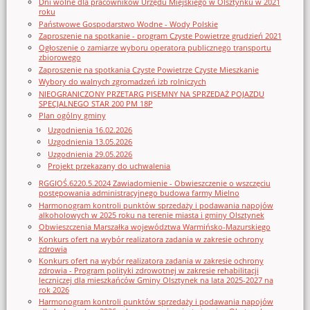
Dni wolne dla pracowników Urzędu Miejskiego w Olsztynku w 2021
roku
Państwowe Gospodarstwo Wodne - Wody Polskie
Zaproszenie na spotkanie - program Czyste Powietrze grudzień 2021
Ogłoszenie o zamiarze wyboru operatora publicznego transportu
zbiorowego
Zaproszenie na spotkania Czyste Powietrze Czyste Mieszkanie
Wybory do walnych zgromadzeń izb rolniczych
NIEOGRANICZONY PRZETARG PISEMNY NA SPRZEDAŻ POJAZDU
SPECJALNEGO STAR 200 PM 18P
Plan ogólny gminy
Uzgodnienia 16.02.2026
Uzgodnienia 13.05.2026
Uzgodnienia 29.05.2026
Projekt przekazany do uchwalenia
RGGIOŚ.6220.5.2024 Zawiadomienie - Obwieszczenie o wszczęciu
postępowania administracyjnego budowa farmy Mielno
Harmonogram kontroli punktów sprzedaży i podawania napojów
alkoholowych w 2025 roku na terenie miasta i gminy Olsztynek
Obwieszczenia Marszałka województwa Warmińsko-Mazurskiego
Konkurs ofert na wybór realizatora zadania w zakresie ochrony
zdrowia
Konkurs ofert na wybór realizatora zadania w zakresie ochrony
zdrowia - Program polityki zdrowotnej w zakresie rehabilitacji
leczniczej dla mieszkańców Gminy Olsztynek na lata 2025-2027 na
rok 2026
Harmonogram kontroli punktów sprzedaży i podawania napojów