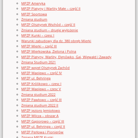
MPZP Ameryka
MPZP Platyny i Warlity Małe – część II
MPZP Sportowa
Zmiana studium
MPZP Olsztynek Wschód – część II
Zmiana studium – drugie wyłożenie
MPZP Kunki – czesc I
Warunki zabudowy dla dz. 380 obręb Mierki
MPZP Mierki – część III
MPZP Mierkowska, Zielona i Polna
MPZP Platyny, Warlity, Elgnówko, Gaj, Wigwałd i Zawady
Zmiana Studium 2021
MPZP węzeł Olsztynek Zachód
MPZP Waplewo – część IV
MPZP ul. Behringa
MPZP Królikowo – czesc I
MPZP Waplewo – czesc V
Zmiana studium 2022
MPZP Pawłowo – część III
Zmiana studium 2022 II
MPZP jezioro Jemiołowo
MPZP Wilcza – obszar A
MPZP Gąsiorowo – część III
MPZP ul. Behringa – część II
MPZP Perłowa i Pionierów
Zmiana MPZP Kunki