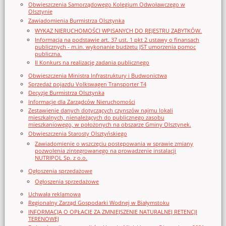
Obwieszczenia Samorządowego Kolegium Odwoławczego w
Olsztynie
Zawiadomienia Burmistrza Olsztynka
WYKAZ NIERUCHOMOŚCI WPISANYCH DO REJESTRU ZABYTKÓW.
Informacja na podstawie art. 37 ust. 1 pkt 2 ustawy o finansach
publicznych - m.in. wykonanie budżetu JST umorzenia pomoc
publiczna.
II Konkurs na realizację zadania publicznego
Obwieszczenia Ministra Infrastruktury i Budwonictwa
Sprzedaż pojazdu Volkswagen Transporter T4
Decyzje Burmistrza Olsztynka
Informacje dla Zarządców Nieruchomości
Zestawienie danych dotyczących czynszów najmu lokali
mieszkalnych, nienależących do publicznego zasobu
mieszkaniowego, w położonych na obszarze Gminy Olsztynek.
Obwieszczenia Starosty Olsztyńskiego
Zawiadomienie o wszczęciu postępowania w sprawie zmiany
pozwolenia zintegrowanego na prowadzenie instalacji
NUTRIPOL Sp. z o.o.
Ogłoszenia sprzedażowe
Ogłoszenia sprzedażowe
Uchwała reklamowa
Regionalny Zarząd Gospodarki Wodnej w Białymstoku
INFORMACJA O OPŁACIE ZA ZMNIEJSZENIE NATURALNEJ RETENCJI
TERENOWEJ