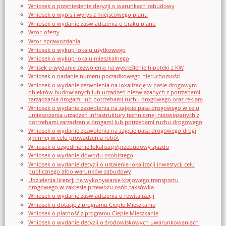
Wniosek o przeniesienie decyzji o warunkach zabudowy
Wniosek o wypis i wyrys z miejscowego planu
Wniosek o wydanie zaświadczenia o braku planu
Wzor_oferty
Wzor_sprawozdania
Wniosek o wykup lokalu użytkowego
Wniosek o wykup lokalu mieszkalnego
Wnisek o wydanie zezwolenia na wykreślenie hipoteki z KW
Wniosek o nadanie numeru porządkowego nieruchomości
Wniosek o wydanie zezwolenia na lokalizację w pasie drogowym
obiektów budowlanych lub urządzeń niezwiązanych z potrzebami
zarządzania drogami lub potrzebami ruchu drogowego oraz reklam
Wniosek o wydanie zezwolenia na zajęcie pasa drogowego w celu
umieszczenia urządzeń infrastruktury technicznej niezwiązanych z
potrzebami zarządzania drogami lub potrzebami ruchu drogowego
Wniosek o wydanie zezwolenia na zajęcie pasa drogowego drogi
gminnej w celu prowadzenia robót
Wniosek o uzgodnienie lokalizacji/przebudowy zjazdu
Wniosek o wydanie dowodu osobistego
Wniosek o wydanie decyzji o ustalenie lokalizacji inwestycji celu
publicznego albo warunków zabudowy
Udzielenia licencji na wykonywanie krajowego transportu
drogowego w zakresie przewozu osób taksówką
Wniosek o wydanie zaświadczenia o rewitalizacji
Wniosek o dotację z programu Ciepłe Mieszkanie
Wniosek o płatność z programu Ciepłe Mieszkanie
Wniosek o wydanie decyzji o środowiskowych uwarunkowaniach