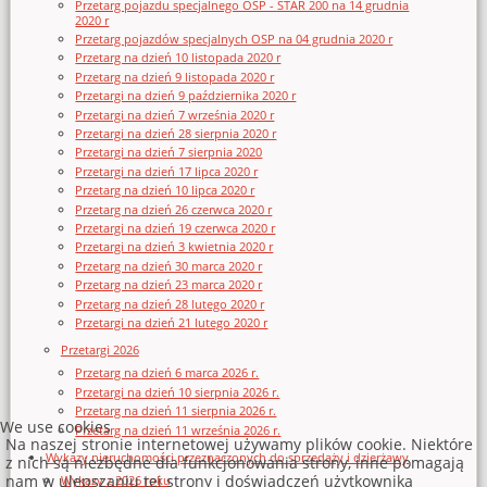
Przetarg pojazdu specjalnego OSP - STAR 200 na 14 grudnia
2020 r
Przetarg pojazdów specjalnych OSP na 04 grudnia 2020 r
Przetarg na dzień 10 listopada 2020 r
Przetarg na dzień 9 listopada 2020 r
Przetargi na dzień 9 października 2020 r
Przetargi na dzień 7 września 2020 r
Przetargi na dzień 28 sierpnia 2020 r
Przetargi na dzień 7 sierpnia 2020
Przetargi na dzień 17 lipca 2020 r
Przetarg na dzień 10 lipca 2020 r
Przetarg na dzień 26 czerwca 2020 r
Przetargi na dzień 19 czerwca 2020 r
Przetargi na dzień 3 kwietnia 2020 r
Przetarg na dzień 30 marca 2020 r
Przetarg na dzień 23 marca 2020 r
Przetarg na dzień 28 lutego 2020 r
Przetargi na dzień 21 lutego 2020 r
Przetargi 2026
Przetarg na dzień 6 marca 2026 r.
Przetargi na dzień 10 sierpnia 2026 r.
Przetarg na dzień 11 sierpnia 2026 r.
We use cookies
Przetarg na dzień 11 września 2026 r.
Na naszej stronie internetowej używamy plików cookie. Niektóre
Wykazy nieruchomości przeznaczonych do sprzedaży i dzierżawy
z nich są niezbędne dla funkcjonowania strony, inne pomagają
nam w ulepszaniu tej strony i doświadczeń użytkownika
Wykazy z 2026 roku