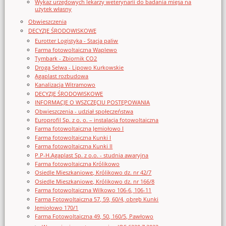
Wykaz urzędowych lekarzy weterynarii do badania mięsa na
użytek własny
Obwieszczenia
DECYZJE ŚRODOWISKOWE
Eurotter Logistyka - Stacja paliw
Farma fotowoltaiczna Waplewo
Tymbark - Zbiornik CO2
Droga Selwa - Lipowo Kurkowskie
Agaplast rozbudowa
Kanalizacja Witramowo
DECYZJE ŚRODOWISKOWE
INFORMACJE O WSZCZĘCIU POSTĘPOWANIA
Obwieszczenia - udział społeczeństwa
Europrofil Sp. z o. o. – instalacja fotowoltaiczna
Farma fotowoltaiczna Jemiołowo I
Farma fotowoltaiczna Kunki I
Farma fotowoltaiczna Kunki II
P.P-H.Agaplast Sp. z o.o. - studnia awaryjna
Farma fotowoltaiczna Królikowo
Osiedle Mieszkaniowe, Królikowo dz. nr 42/7
Osiedle Mieszkaniowe, Królikowo dz. nr 166/8
Farma fotowoltaiczna Wilkowo 106-6, 106-11
Farma Fotowoltaiczna 57, 59, 60/4, obręb Kunki
Jemiołowo 170/1
Farma Fotowoltaiczna 49, 50, 160/5, Pawłowo