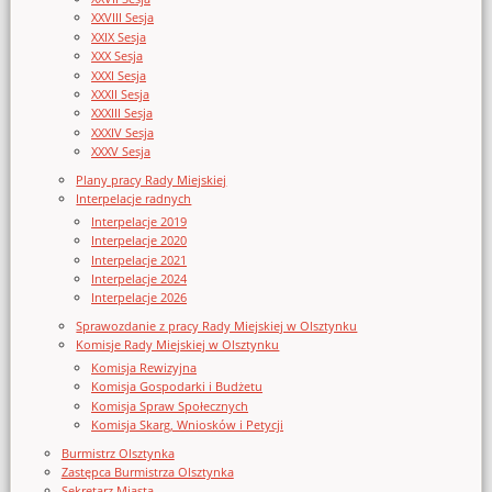
XXVIII Sesja
XXIX Sesja
XXX Sesja
XXXI Sesja
XXXII Sesja
XXXIII Sesja
XXXIV Sesja
XXXV Sesja
Plany pracy Rady Miejskiej
Interpelacje radnych
Interpelacje 2019
Interpelacje 2020
Interpelacje 2021
Interpelacje 2024
Interpelacje 2026
Sprawozdanie z pracy Rady Miejskiej w Olsztynku
Komisje Rady Miejskiej w Olsztynku
Komisja Rewizyjna
Komisja Gospodarki i Budżetu
Komisja Spraw Społecznych
Komisja Skarg, Wniosków i Petycji
Burmistrz Olsztynka
Zastępca Burmistrza Olsztynka
Sekretarz Miasta