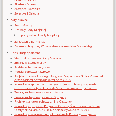
Skarbnik Miasta
Zastępca Skarbnika
Sołectwa i Osiedla
Akty prawne
Statut Gminy
Uchwały Rady Miejskiej
Rejestry uchwał Rady Miejskiej
Zarządzenia Burmistrza
Dziennik Urzędowy Województwa Warmińsko-Mazurskiego
Konsultacje społeczne
Statut Młodzieżowej Rady Miejskiej
Zmiany w statucie MRM
Podział sołectwa Łutynowo
Podział sołectwa Pawłowo
Projekt uchwały Rocznego Programu Współpracy Gminy Olsztynek z
organizacjami pozarządowymi na rok 2022
Konsultacje społeczne dotyczące projektu uchwały w sprawie
utworzenia Olsztyneckiej Rady Seniorów i nadania jej Statutu
Zmiany rodzaju miejscowości Kąpity
Zmiany rodzaju miejscowości Spoguny
Projekty statutów sołectw gminy Olsztynek
Konsultacje projektu „Programu Ochrony Środowiska dla Gminy
Olsztynek na lata 2023-2026 z perspektywą do roku 2030
Konsultacje w sprawie projektu uchwały Rocznego Programu