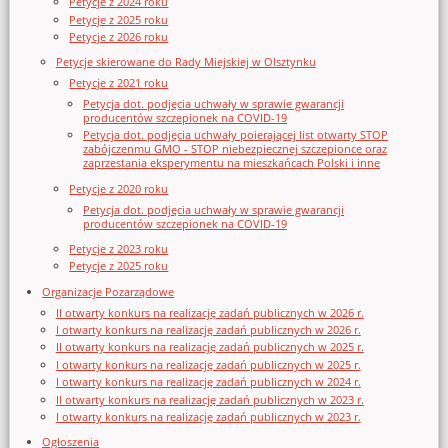
Petycje z 2024 roku
Petycje z 2025 roku
Petycje z 2026 roku
Petycje skierowane do Rady Miejskiej w Olsztynku
Petycje z 2021 roku
Petycja dot. podjęcia uchwały w sprawie gwarancji
producentów szczepionek na COVID-19
Petycja dot. podjęcia uchwały poierającej list otwarty STOP
zabójczenmu GMO - STOP niebezpiecznej szczepionce oraz
zaprzestania eksperymentu na mieszkańcach Polski i inne
Petycje z 2020 roku
Petycja dot. podjęcia uchwały w sprawie gwarancji
producentów szczepionek na COVID-19
Petycje z 2023 roku
Petycje z 2025 roku
Organizacje Pozarządowe
II otwarty konkurs na realizację zadań publicznych w 2026 r.
I otwarty konkurs na realizację zadań publicznych w 2026 r.
II otwarty konkurs na realizację zadań publicznych w 2025 r.
I otwarty konkurs na realizację zadań publicznych w 2025 r.
I otwarty konkurs na realizację zadań publicznych w 2024 r.
II otwarty konkurs na realizację zadań publicznych w 2023 r.
I otwarty konkurs na realizację zadań publicznych w 2023 r.
Ogłoszenia