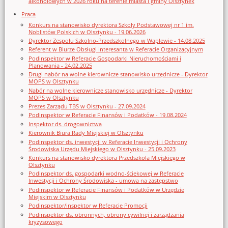
alkoholowych w 2026 roku na terenie miasta i gminy Olsztynek
Praca
Konkurs na stanowisko dyrektora Szkoły Podstawowej nr 1 im.
Noblistów Polskich w Olsztynku - 19.06.2026
Dyrektor Zespołu Szkolno-Przedszkolnego w Waplewie - 14.08.2025
Referent w Biurze Obsługi Interesanta w Referacie Organizacyjnym
Podinspektor w Referacie Gospodarki Nieruchomościami i
Planowania - 24.02.2025
Drugi nabór na wolne kierownicze stanowisko urzędnicze - Dyrektor
MOPS w Olsztynku
Nabór na wolne kierownicze stanowisko urzędnicze - Dyrektor
MOPS w Olsztynku
Prezes Zarządu TBS w Olsztynku - 27.09.2024
Podinspektor w Referacie Finansów i Podatków - 19.08.2024
Inspektor ds. drogownictwa
Kierownik Biura Rady Miejskiej w Olsztynku
Podinspektor ds. inwestycji w Referacie Inwestycji i Ochrony
Środowiska Urzędu Miejskiego w Olsztynku - 25.09.2023
Konkurs na stanowisko dyrektora Przedszkola Miejskiego w
Olsztynku
Podinspektor ds. gospodarki wodno-ściekowej w Referacie
Inwestycji i Ochrony Środowiska - umowa na zastępstwo
Podinspektor w Referacie Finansów i Podatków w Urzędzie
Miejskim w Olsztynku
Podinspektor/inspektor w Referacie Promocji
Podinspektor ds. obronnych, obrony cywilnej i zarządzania
kryzysowego