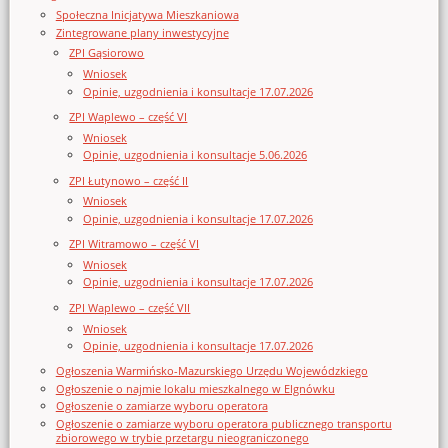
Społeczna Inicjatywa Mieszkaniowa
Zintegrowane plany inwestycyjne
ZPI Gąsiorowo
Wniosek
Opinie, uzgodnienia i konsultacje 17.07.2026
ZPI Waplewo – część VI
Wniosek
Opinie, uzgodnienia i konsultacje 5.06.2026
ZPI Łutynowo – część II
Wniosek
Opinie, uzgodnienia i konsultacje 17.07.2026
ZPI Witramowo – część VI
Wniosek
Opinie, uzgodnienia i konsultacje 17.07.2026
ZPI Waplewo – część VII
Wniosek
Opinie, uzgodnienia i konsultacje 17.07.2026
Ogłoszenia Warmińsko-Mazurskiego Urzędu Wojewódzkiego
Ogłoszenie o najmie lokalu mieszkalnego w Elgnówku
Ogłoszenie o zamiarze wyboru operatora
Ogłoszenie o zamiarze wyboru operatora publicznego transportu
zbiorowego w trybie przetargu nieograniczonego