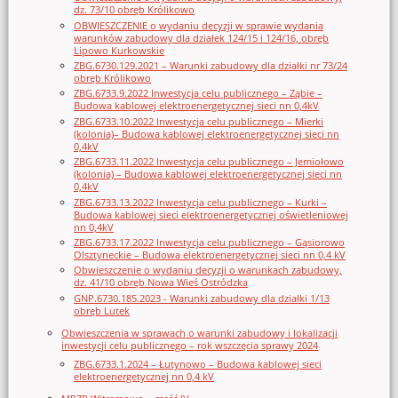
dz. 73/10 obręb Królikowo
OBWIESZCZENIE o wydaniu decyzji w sprawie wydania
warunków zabudowy dla działek 124/15 i 124/16, obręb
Lipowo Kurkowskie
ZBG.6730.129.2021 – Warunki zabudowy dla działki nr 73/24
obręb Królikowo
ZBG.6733.9.2022 Inwestycja celu publicznego – Ząbie –
Budowa kablowej elektroenergetycznej sieci nn 0,4kV
ZBG.6733.10.2022 Inwestycja celu publicznego – Mierki
(kolonia)– Budowa kablowej elektroenergetycznej sieci nn
0,4kV
ZBG.6733.11.2022 Inwestycja celu publicznego – Jemiołowo
(kolonia) – Budowa kablowej elektroenergetycznej sieci nn
0,4kV
ZBG.6733.13.2022 Inwestycja celu publicznego – Kurki –
Budowa kablowej sieci elektroenergetycznej oświetleniowej
nn 0,4kV
ZBG.6733.17.2022 Inwestycja celu publicznego – Gąsiorowo
Olsztyneckie – Budowa elektroenergetycznej sieci nn 0,4 kV
Obwieszczenie o wydaniu decyzji o warunkach zabudowy,
dz. 41/10 obręb Nowa Wieś Ostródzka
GNP.6730.185.2023 - Warunki zabudowy dla działki 1/13
obręb Lutek
Obwieszczenia w sprawach o warunki zabudowy i lokalizacji
inwestycji celu publicznego – rok wszczęcia sprawy 2024
ZBG.6733.1.2024 – Łutynowo – Budowa kablowej sieci
elektroenergetycznej nn 0,4 kV