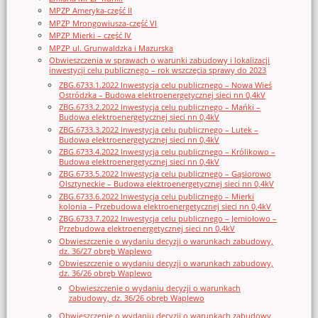
MPZP Ameryka-część II
MPZP Mrongowiusza-część VI
MPZP Mierki – część IV
MPZP ul. Grunwaldzka i Mazurska
Obwieszczenia w sprawach o warunki zabudowy i lokalizacji
inwestycji celu publicznego – rok wszczęcia sprawy do 2023
ZBG.6733.1.2022 Inwestycja celu publicznego – Nowa Wieś
Ostródzka – Budowa elektroenergetycznej sieci nn 0,4kV
ZBG.6733.2.2022 Inwestycja celu publicznego – Mańki –
Budowa elektroenergetycznej sieci nn 0,4kV
ZBG.6733.3.2022 Inwestycja celu publicznego – Lutek –
Budowa elektroenergetycznej sieci nn 0,4kV
ZBG.6733.4.2022 Inwestycja celu publicznego – Królikowo –
Budowa elektroenergetycznej sieci nn 0,4kV
ZBG.6733.5.2022 Inwestycja celu publicznego – Gąsiorowo
Olsztyneckie – Budowa elektroenergetycznej sieci nn 0,4kV
ZBG.6733.6.2022 Inwestycja celu publicznego – Mierki
kolonia – Przebudowa elektroenergetycznej sieci nn 0,4kV
ZBG.6733.7.2022 Inwestycja celu publicznego – Jemiołowo –
Przebudowa elektroenergetycznej sieci nn 0,4kV
Obwieszczenie o wydaniu decyzji o warunkach zabudowy,
dz. 36/27 obręb Waplewo
Obwieszczenie o wydaniu decyzji o warunkach zabudowy,
dz. 36/26 obręb Waplewo
Obwieszczenie o wydaniu decyzji o warunkach
zabudowy, dz. 36/26 obręb Waplewo
Obwieszczenie o wydaniu decyzji o warunkach zabudowy,