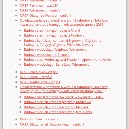
MPZP Witramowo – część IV
MPZP Pawłowo – część IV
MPZP Witramowo – część V
MPZP Olsztynek Wschód – część III
Obwieszczenia w sprawach o warunki zabudowy i lokalizacji
inwestycji celu publicznego – rok wszczęcia sprawy 2025
Budowa sieci niskiego napięcia Mierki
Budowa sieci niskiego napięcia Pawłowo
Budowa kanalizacji sanitarnej Elgnówko, Gaj, Łęciny,
Świętajny, Tolejny, Wigwałd, Wilkowo, Zawady
Budowa wodociągu Waplewo-Witramowo
Budowa wodociągu Królikowo
Budowa sieci wodociągowej Swaderki-Lipowo Kurkowskie
Budowa wodociągu i kanalizacji Witramowo
MPZP Jemiołowo - część II
MPZP Mierki - część V
MPZP Warlity Małe - część I
Obwieszczenia w sprawach o warunki zabudowy i lokalizacji
inwestycji celu publicznego – rok wszczęcia sprawy 2026
Budowa drogi dla rowerów Mierki – Swaderki - Etap 1
Budowa sieci elektroenergetycznej Królikowo
Budowa sieci elektroenergetycznej Marózek
Budowa sieci elektroenergetycznej Jemiołowo
MPZP Królikowo – część II
MPZP Olsztynek ul. Daszyńskiego – część III