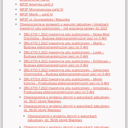
MPZP Ameryka-część II
MPZP Mrongowiusza-część VI
MPZP Mierki – część IV
MPZP ul. Grunwaldzka i Mazurska
Obwieszczenia w sprawach o warunki zabudowy i lokalizacji
inwestycji celu publicznego – rok wszczęcia sprawy do 2023
ZBG.6733.1.2022 Inwestycja celu publicznego – Nowa Wieś
Ostródzka – Budowa elektroenergetycznej sieci nn 0,4kV
ZBG.6733.2.2022 Inwestycja celu publicznego – Mańki –
Budowa elektroenergetycznej sieci nn 0,4kV
ZBG.6733.3.2022 Inwestycja celu publicznego – Lutek –
Budowa elektroenergetycznej sieci nn 0,4kV
ZBG.6733.4.2022 Inwestycja celu publicznego – Królikowo –
Budowa elektroenergetycznej sieci nn 0,4kV
ZBG.6733.5.2022 Inwestycja celu publicznego – Gąsiorowo
Olsztyneckie – Budowa elektroenergetycznej sieci nn 0,4kV
ZBG.6733.6.2022 Inwestycja celu publicznego – Mierki
kolonia – Przebudowa elektroenergetycznej sieci nn 0,4kV
ZBG.6733.7.2022 Inwestycja celu publicznego – Jemiołowo –
Przebudowa elektroenergetycznej sieci nn 0,4kV
Obwieszczenie o wydaniu decyzji o warunkach zabudowy,
dz. 36/27 obręb Waplewo
Obwieszczenie o wydaniu decyzji o warunkach zabudowy,
dz. 36/26 obręb Waplewo
Obwieszczenie o wydaniu decyzji o warunkach
zabudowy, dz. 36/26 obręb Waplewo
Obwieszczenie o wydaniu decyzji o warunkach zabudowy,