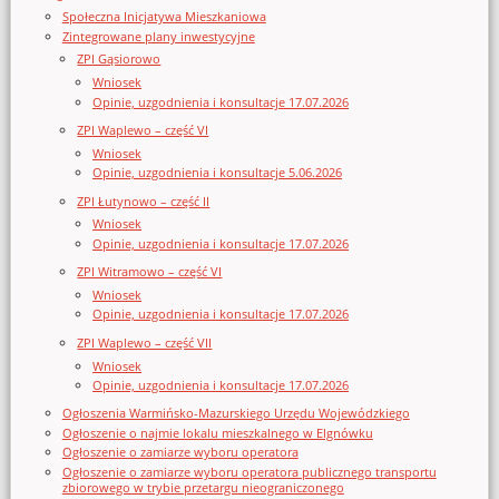
Społeczna Inicjatywa Mieszkaniowa
Zintegrowane plany inwestycyjne
ZPI Gąsiorowo
Wniosek
Opinie, uzgodnienia i konsultacje 17.07.2026
ZPI Waplewo – część VI
Wniosek
Opinie, uzgodnienia i konsultacje 5.06.2026
ZPI Łutynowo – część II
Wniosek
Opinie, uzgodnienia i konsultacje 17.07.2026
ZPI Witramowo – część VI
Wniosek
Opinie, uzgodnienia i konsultacje 17.07.2026
ZPI Waplewo – część VII
Wniosek
Opinie, uzgodnienia i konsultacje 17.07.2026
Ogłoszenia Warmińsko-Mazurskiego Urzędu Wojewódzkiego
Ogłoszenie o najmie lokalu mieszkalnego w Elgnówku
Ogłoszenie o zamiarze wyboru operatora
Ogłoszenie o zamiarze wyboru operatora publicznego transportu
zbiorowego w trybie przetargu nieograniczonego