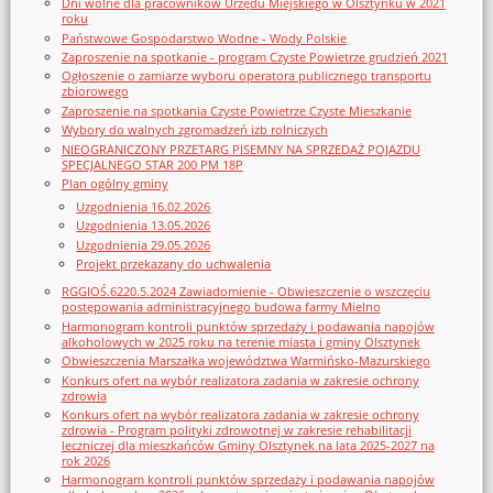
Dni wolne dla pracowników Urzędu Miejskiego w Olsztynku w 2021
roku
Państwowe Gospodarstwo Wodne - Wody Polskie
Zaproszenie na spotkanie - program Czyste Powietrze grudzień 2021
Ogłoszenie o zamiarze wyboru operatora publicznego transportu
zbiorowego
Zaproszenie na spotkania Czyste Powietrze Czyste Mieszkanie
Wybory do walnych zgromadzeń izb rolniczych
NIEOGRANICZONY PRZETARG PISEMNY NA SPRZEDAŻ POJAZDU
SPECJALNEGO STAR 200 PM 18P
Plan ogólny gminy
Uzgodnienia 16.02.2026
Uzgodnienia 13.05.2026
Uzgodnienia 29.05.2026
Projekt przekazany do uchwalenia
RGGIOŚ.6220.5.2024 Zawiadomienie - Obwieszczenie o wszczęciu
postępowania administracyjnego budowa farmy Mielno
Harmonogram kontroli punktów sprzedaży i podawania napojów
alkoholowych w 2025 roku na terenie miasta i gminy Olsztynek
Obwieszczenia Marszałka województwa Warmińsko-Mazurskiego
Konkurs ofert na wybór realizatora zadania w zakresie ochrony
zdrowia
Konkurs ofert na wybór realizatora zadania w zakresie ochrony
zdrowia - Program polityki zdrowotnej w zakresie rehabilitacji
leczniczej dla mieszkańców Gminy Olsztynek na lata 2025-2027 na
rok 2026
Harmonogram kontroli punktów sprzedaży i podawania napojów