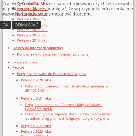
(Tracking Cookies). Możesz sam zdecydować, czy chcesz zezwolić
Wykazy z 2025 roku
na pliki cookie. Należy pamiętać, że w przypadku odrzucenia, nie
Wykazy z 2024 roku
wszystkie funkcje strony mogą być dostępne.
Wykazy z 2023 roku
Wykazy z 2022 roku
OK
ODMAWIAĆ
Wykazy z 2021 roku
Wykazy z 2020 roku
Wykazy z 2019 roku
Wykazy z 2018 roku
Dostęp do informacji publicznej
Ponowne wykorzystanie informacji publicznej
Skargi i wnioski
Petycje
Petycje skierowane do Burmistrza Olsztynka
Petycje z 2020 roku
Petycja dot. poprawy infrastruktury drogi gminnej nr
281409_5.0014
Petycje z 2021 roku
Petycja dot. konkursu: Rodzinne Miejsce Zabaw -
Podwórko NIVEA
Petycja dotycząca poprawy stanu i oznakowania dwóch
odcinków dróg gminnych biegących do granicy gminy
Petycje z 2022 roku
Petycje z 2023 roku