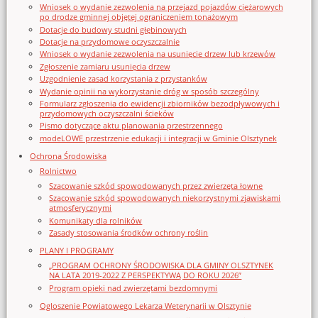
Wniosek o wydanie zezwolenia na przejazd pojazdów ciężarowych
po drodze gminnej objętej ograniczeniem tonażowym
Dotacje do budowy studni głębinowych
Dotacje na przydomowe oczyszczalnie
Wniosek o wydanie zezwolenia na usunięcie drzew lub krzewów
Zgłoszenie zamiaru usunięcia drzew
Uzgodnienie zasad korzystania z przystanków
Wydanie opinii na wykorzystanie dróg w sposób szczególny
Formularz zgłoszenia do ewidencji zbiorników bezodpływowych i
przydomowych oczyszczalni ścieków
Pismo dotyczące aktu planowania przestrzennego
modeLOWE przestrzenie edukacji i integracji w Gminie Olsztynek
Ochrona Środowiska
Rolnictwo
Szacowanie szkód spowodowanych przez zwierzęta łowne
Szacowanie szkód spowodowanych niekorzystnymi zjawiskami
atmosferycznymi
Komunikaty dla rolników
Zasady stosowania środków ochrony roślin
PLANY I PROGRAMY
„PROGRAM OCHRONY ŚRODOWISKA DLA GMINY OLSZTYNEK
NA LATA 2019-2022 Z PERSPEKTYWĄ DO ROKU 2026”
Program opieki nad zwierzętami bezdomnymi
Ogloszenie Powiatowego Lekarza Weterynarii w Olsztynie