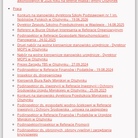
alkoholowych w 2026 roku na terenie miasta i gminy Olsztynek
Praca
Konkurs na stanowisko dyrektora Szkoły Podstawowej nr 1 im.
Noblistów Polskich w Olsztynku - 19.06.2026
Dyrektor Zespołu Szkolno-Przedszkolnego w Waplewie - 14.08.2025
Referent w Biurze Obsługi Interesanta w Referacie Organizacyjnym
Podinspektor w Referacie Gospodarki Nieruchomościami i
Planowania - 24.02.2025
Drugi nabór na wolne kierownicze stanowisko urzędnicze - Dyrektor
MOPS w Olsztynku
Nabór na wolne kierownicze stanowisko urzędnicze - Dyrektor
MOPS w Olsztynku
Prezes Zarządu TBS w Olsztynku - 27.09.2024
Podinspektor w Referacie Finansów i Podatków - 19.08.2024
Inspektor ds. drogownictwa
Kierownik Biura Rady Miejskiej w Olsztynku
Podinspektor ds. inwestycji w Referacie Inwestycji i Ochrony
Środowiska Urzędu Miejskiego w Olsztynku - 25.09.2023
Konkurs na stanowisko dyrektora Przedszkola Miejskiego w
Olsztynku
Podinspektor ds. gospodarki wodno-ściekowej w Referacie
Inwestycji i Ochrony Środowiska - umowa na zastępstwo
Podinspektor w Referacie Finansów i Podatków w Urzędzie
Miejskim w Olsztynku
Podinspektor/inspektor w Referacie Promocji
Podinspektor ds. obronnych, obrony cywilnej i zarządzania
kryzysowego