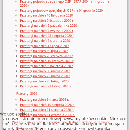
Przetarg pojazdu specjalnego OSP - STAR 200 na 14 grudnia
2020 r
Przetarg pojazdów specjalnych OSP na 04 grudnia 2020 r
Przetarg na dzień 10 listopada 2020 r
Przetarg na dzień 9 listopada 2020 r
Przetargi na dzień 9 października 2020 r
Przetargi na dzień 7 września 2020 r
Przetargi na dzień 28 sierpnia 2020 r
Przetargi na dzień 7 sierpnia 2020
Przetargi na dzień 17 lipca 2020 r
Przetarg na dzień 10 lipca 2020 r
Przetarg na dzień 26 czerwca 2020 r
Przetargi na dzień 19 czerwca 2020 r
Przetargi na dzień 3 kwietnia 2020 r
Przetarg na dzień 30 marca 2020 r
Przetarg na dzień 23 marca 2020 r
Przetarg na dzień 28 lutego 2020 r
Przetargi na dzień 21 lutego 2020 r
Przetargi 2026
Przetarg na dzień 6 marca 2026 r.
Przetargi na dzień 10 sierpnia 2026 r.
Przetarg na dzień 11 sierpnia 2026 r.
We use cookies
Przetarg na dzień 11 września 2026 r.
Na naszej stronie internetowej używamy plików cookie. Niektóre
Wykazy nieruchomości przeznaczonych do sprzedaży i dzierżawy
z nich są niezbędne dla funkcjonowania strony, inne pomagają
nam w ulepszaniu tej strony i doświadczeń użytkownika
Wykazy z 2026 roku