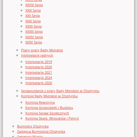
XXVIII Sesja
XXIX Sesja
XXX Sesja
XXXI Sesja
XXXII Sesja
XXXIII Sesja
XXXIV Sesja
XXXV Sesja
Plany pracy Rady Miejskiej
Interpelacje radnych
Interpelacje 2019
Interpelacje 2020
Interpelacje 2021
Interpelacje 2024
Interpelacje 2026
Sprawozdanie z pracy Rady Miejskiej w Olsztynku
Komisje Rady Miejskiej w Olsztynku
Komisja Rewizyjna
Komisja Gospodarki i Budżetu
Komisja Spraw Społecznych
Komisja Skarg, Wniosków i Petycji
Burmistrz Olsztynka
Zastępca Burmistrza Olsztynka
Sekretarz Miasta