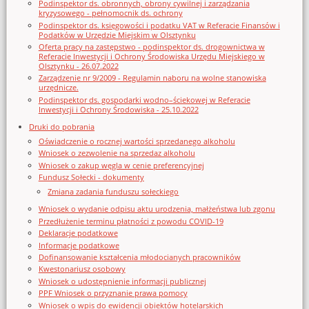
Podinspektor ds. obronnych, obrony cywilnej i zarządzania
kryzysowego - pełnomocnik ds. ochrony
Podinspektor ds. księgowości i podatku VAT w Referacie Finansów i
Podatków w Urzędzie Miejskim w Olsztynku
Oferta pracy na zastępstwo - podinspektor ds. drogownictwa w
Referacie Inwestycji i Ochrony Środowiska Urzędu Miejskiego w
Olsztynku - 26.07.2022
Zarządzenie nr 9/2009 - Regulamin naboru na wolne stanowiska
urzędnicze.
Podinspektor ds. gospodarki wodno–ściekowej w Referacie
Inwestycji i Ochrony Środowiska - 25.10.2022
Druki do pobrania
Oświadczenie o rocznej wartości sprzedanego alkoholu
Wniosek o zezwolenie na sprzedaz alkoholu
Wniosek o zakup węgla w cenie preferencyjnej
Fundusz Sołecki - dokumenty
Zmiana zadania funduszu sołeckiego
Wniosek o wydanie odpisu aktu urodzenia, małżeństwa lub zgonu
Przedłużenie terminu płatności z powodu COVID-19
Deklaracje podatkowe
Informacje podatkowe
Dofinansowanie kształcenia młodocianych pracowników
Kwestonariusz osobowy
Wniosek o udostępnienie informacji publicznej
PPF Wniosek o przyznanie prawa pomocy
Wniosek o wpis do ewidencji obiektów hotelarskich