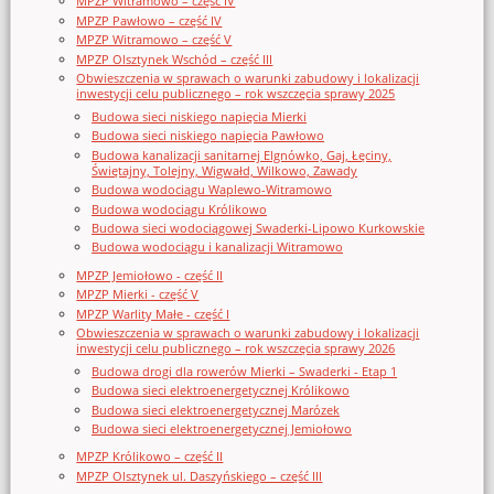
MPZP Witramowo – część IV
MPZP Pawłowo – część IV
MPZP Witramowo – część V
MPZP Olsztynek Wschód – część III
Obwieszczenia w sprawach o warunki zabudowy i lokalizacji
inwestycji celu publicznego – rok wszczęcia sprawy 2025
Budowa sieci niskiego napięcia Mierki
Budowa sieci niskiego napięcia Pawłowo
Budowa kanalizacji sanitarnej Elgnówko, Gaj, Łęciny,
Świętajny, Tolejny, Wigwałd, Wilkowo, Zawady
Budowa wodociągu Waplewo-Witramowo
Budowa wodociągu Królikowo
Budowa sieci wodociągowej Swaderki-Lipowo Kurkowskie
Budowa wodociągu i kanalizacji Witramowo
MPZP Jemiołowo - część II
MPZP Mierki - część V
MPZP Warlity Małe - część I
Obwieszczenia w sprawach o warunki zabudowy i lokalizacji
inwestycji celu publicznego – rok wszczęcia sprawy 2026
Budowa drogi dla rowerów Mierki – Swaderki - Etap 1
Budowa sieci elektroenergetycznej Królikowo
Budowa sieci elektroenergetycznej Marózek
Budowa sieci elektroenergetycznej Jemiołowo
MPZP Królikowo – część II
MPZP Olsztynek ul. Daszyńskiego – część III