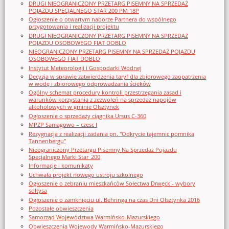
DRUGI NIEOGRANICZONY PRZETARG PISEMNY NA SPRZEDAŻ
POJAZDU SPECJALNEGO STAR 200 PM 18P
Ogłoszenie o otwartym naborze Partnera do wspólnego
przygotowania i realizacji projektu
DRUGI NIEOGRANICZONY PRZETARG PISEMNY NA SPRZEDAŻ
POJAZDU OSOBOWEGO FIAT DOBLO
NIEOGRANICZONY PRZETARG PISEMNY NA SPRZEDAŻ POJAZDU
OSOBOWEGO FIAT DOBLO
Instytut Meteorologii i Gospodarki Wodnej
Decyzja w sprawie zatwierdzenia taryf dla zbiorowego zaopatrzenia
w wodę i zbiorowego odprowadzania ścieków
Ogólny schemat procedury kontroli przestrzegania zasad i
warunków korzystania z zezwoleń na sprzedaż napojów
alkoholowych w gminie Olsztynek
Ogłoszenie o sprzedaży ciągnika Ursus C-360
MPZP Samagowo – czesc I
Rezygnacja z realizacji zadania pn. "Odkrycie tajemnic pomnika
Tannenbergu"
Nieograniczony Przetargu Pisemny Na Sprzedaż Pojazdu
Specjalnego Marki Star_200
Informacje i komunikaty
Uchwała projekt nowego ustroju szkolnego
Ogłoszenie o zebraniu mieszkańców Sołectwa Drwęck - wybory
sołtysa
Ogłoszenie o zamknięciu ul. Behringa na czas Dni Olsztynka 2016
Pozostałe obwieszczenia
Samorząd Województwa Warmińsko-Mazurskiego
Obwieszczenia Wojewody Warmińsko-Mazurskiego