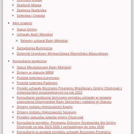
Skarbnik Miasta
Zastępca Skarbnika
Sołectwa i Osiedla
Akty prawne
Statut Gminy
Uchwały Rady Miejskiej
Rejestry uchwał Rady Miejskiej
Zarządzenia Burmistrza
Dziennik Urzędowy Województwa Warmińsko-Mazurskiego
Konsultacje społeczne
Statut Młodzieżowej Rady Miejskiej
Zmiany w statucie MRM
Podział sołectwa Łutynowo
Podział sołectwa Pawłowo
Projekt uchwały Rocznego Programu Współpracy Gminy Olsztynek z
organizacjami pozarządowymi na rok 2022
Konsultacje społeczne dotyczące projektu uchwały w sprawie
utworzenia Olsztyneckiej Rady Seniorów i nadania jej Statutu
Zmiany rodzaju miejscowości Kąpity
Zmiany rodzaju miejscowości Spoguny
Projekty statutów sołectw gminy Olsztynek
Konsultacje projektu „Programu Ochrony Środowiska dla Gminy
Olsztynek na lata 2023-2026 z perspektywą do roku 2030
Konsultacje w sprawie projektu uchwały Rocznego Programu