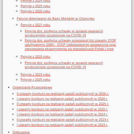
Petycje z 2024 roku
Petycje z 2025 roku
Petycje z 2026 roku
Petycje skierowane do Rady Miejskiej w Olsztynku
Petycje z 2021 roku
Petycja dot. podjęcia uchwały w sprawie gwarancji
producentów szczepionek na COVID-19
Petycja dot. podjęcia uchwały poierającej list otwarty STOP
zabójczenmu GMO - STOP niebezpiecznej szczepionce oraz
zaprzestania eksperymentu na mieszkańcach Polski i inne
Petycje z 2020 roku
Petycja dot. podjęcia uchwały w sprawie gwarancji
producentów szczepionek na COVID-19
Petycje z 2023 roku
Petycje z 2025 roku
Organizacje Pozarządowe
II otwarty konkurs na realizację zadań publicznych w 2026 r.
I otwarty konkurs na realizację zadań publicznych w 2026 r.
II otwarty konkurs na realizację zadań publicznych w 2025 r.
I otwarty konkurs na realizację zadań publicznych w 2025 r.
I otwarty konkurs na realizację zadań publicznych w 2024 r.
II otwarty konkurs na realizację zadań publicznych w 2023 r.
I otwarty konkurs na realizację zadań publicznych w 2023 r.
Ogłoszenia