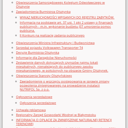
Obwieszczenia Samorządowego Kolegium Odwoławczego w
Olsztynie
Zawiadomienia Burmistrza Olsztynka
WYKAZ NIERUCHOMOŚCI WPISANYCH DO REJESTRU ZABYTKÓW.
Informacja na podstawie art. 37 ust. 1 pkt 2 ustawy o finansach
publicznych - m.in. wykonanie budżetu JST umorzenia pomoc
publiczna.
II Konkurs na realizację zadania publicznego
Obwieszczenia Ministra Infrastruktury i Budwonictwa
Sprzedaż pojazdu Volkswagen Transporter T4
Decyzje Burmistrza Olsztynka
Informacje dla Zarządców Nieruchomości
Zestawienie danych dotyczących czynszów najmu lokali
mieszkalnych, nienależących do publicznego zasobu
mieszkaniowego, w położonych na obszarze Gminy Olsztynek.
Obwieszczenia Starosty Olsztyńskiego
Zawiadomienie o wszczęciu postępowania w sprawie zmiany
pozwolenia zintegrowanego na prowadzenie instalacji
NUTRIPOL Sp. z o.o.
Ogłoszenia sprzedażowe
Ogłoszenia sprzedażowe
Uchwała reklamowa
Regionalny Zarząd Gospodarki Wodnej w Białymstoku
INFORMACJA O OPŁACIE ZA ZMNIEJSZENIE NATURALNEJ RETENCJI
TERENOWEJ