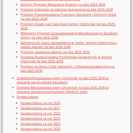
Gminny Program Wspierania Rodziny na lata 2024-2026
Program Osłonowy w zakresie dożywiania na lata 2024-2028
Program Przeciwdziałania Przemocy Domowej i Ochrony Osób
na lata 2023-2028
Program Opieki nad Zabytkami Gminy Olsztynek na lata 2025-
2028
Wieloletni Program Gospodarowania Mieszkaniowym Zasobem
Gminy na lata 2026-2030
Założenia do planu zaopatrzenia w ciepło, energię elektryczna i
paliwa gazowe na lata 2026-2040
Program usuwania azbestu na lata 2025-2032
Strategia Rozwiązywania Problemów Społecznych w gminie
Olsztynek na lata 2026-2035
Program na Rzecz Osób Starszych i z Niepełnosprawnością na
lata 2025-2030
Strategia Młodzieżowa gminy Olsztynek na lata 2026-2030 w
obszarze sportu wśród młodzieży
Strategia Młodzieżowa gminy Olsztynek na lata 2026-2030 w
obszarze zdrowia psychicznego młodych osób
Sprawozdania
Sprawozdania za rok 2020
Sprawozdania za rok 2021
Sprawozdania za rok 2022
Sprawozdania za rok 2023
Sprawozdania za rok 2024
Sprawozdania za rok 2025