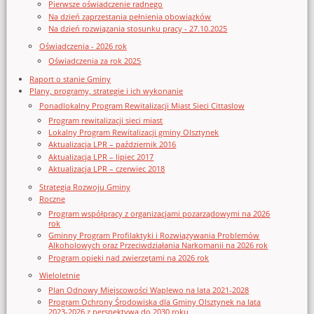
Pierwsze oświadczenie radnego
Na dzień zaprzestania pełnienia obowiązków
Na dzień rozwiązania stosunku pracy - 27.10.2025
Oświadczenia - 2026 rok
Oświadczenia za rok 2025
Raport o stanie Gminy
Plany, programy, strategie i ich wykonanie
Ponadlokalny Program Rewitalizacji Miast Sieci Cittaslow
Program rewitalizacji sieci miast
Lokalny Program Rewitalizacji gminy Olsztynek
Aktualizacja LPR – październik 2016
Aktualizacja LPR – lipiec 2017
Aktualizacja LPR – czerwiec 2018
Strategia Rozwoju Gminy
Roczne
Program współpracy z organizacjami pozarządowymi na 2026
rok
Gminny Program Profilaktyki i Rozwiązywania Problemów
Alkoholowych oraz Przeciwdziałania Narkomanii na 2026 rok
Program opieki nad zwierzętami na 2026 rok
Wieloletnie
Plan Odnowy Miejscowości Waplewo na lata 2021-2028
Program Ochrony Środowiska dla Gminy Olsztynek na lata
2023-2026 z perspektywą do 2030 roku