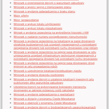
Wniosek o przeniesienie decyzji o warunkach zabudowy
Wniosek o wypis i wyrys z miejscowego planu
Wniosek o wydanie zaświadczenia o braku planu
Wzor_oferty
Wzor_sprawozdania
Wniosek o wykup lokalu użytkowego
Wniosek o wykup lokalu mieszkalnego
Wnisek o wydanie zezwolenia na wykreślenie hipoteki z KW
Wniosek o nadanie numeru porządkowego nieruchomości
Wniosek o wydanie zezwolenia na lokalizację w pasie drogowym
obiektów budowlanych lub urządzeń niezwiązanych z potrzebami
zarządzania drogami lub potrzebami ruchu drogowego oraz reklam
Wniosek o wydanie zezwolenia na zajęcie pasa drogowego w celu
umieszczenia urządzeń infrastruktury technicznej niezwiązanych z
potrzebami zarządzania drogami lub potrzebami ruchu drogowego
Wniosek o wydanie zezwolenia na zajęcie pasa drogowego drogi
gminnej w celu prowadzenia robót
Wniosek o uzgodnienie lokalizacji/przebudowy zjazdu
Wniosek o wydanie dowodu osobistego
Wniosek o wydanie decyzji o ustalenie lokalizacji inwestycji celu
publicznego albo warunków zabudowy
Udzielenia licencji na wykonywanie krajowego transportu
drogowego w zakresie przewozu osób taksówką
Wniosek o wydanie zaświadczenia o rewitalizacji
Wniosek o dotację z programu Ciepłe Mieszkanie
Wniosek o płatność z programu Ciepłe Mieszkanie
Wniosek o wydanie decyzji o środowiskowych uwarunkowaniach