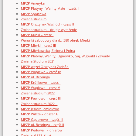
MPZP Ameryka
MPZP Platyny i Warlity Małe – część II
MPZP Sportowa
Zmiana studium
MPZP Olsztynek Wschód – część II
Zmiana studium – drugie wyłożenie
MPZP Kunki – czesc I
Warunki zabudowy dla dz. 380 obręb Mierki
MPZP Mierki – część III
MPZP Mierkowska, Zielona i Polna
MPZP Platyny, Warlity, Elgnówko, Gaj, Wigwałd i Zawady
Zmiana Studium 2021
MPZP węzeł Olsztynek Zachód
MPZP Waplewo – część IV
MPZP ul. Behringa
MPZP Królikowo – czesc I
MPZP Waplewo – czesc V
Zmiana studium 2022
MPZP Pawłowo – część III
Zmiana studium 2022 II
MPZP jezioro Jemiołowo
MPZP Wilcza – obszar A
MPZP Gąsiorowo – część III
MPZP ul. Behringa – część II
MPZP Perłowa i Pionierów
Zmiana MPZP Kunki