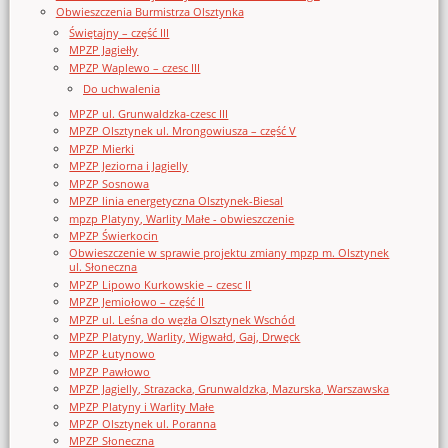
Obwieszczenia Burmistrza Olsztynka
Świętajny – część III
MPZP Jagiełły
MPZP Waplewo – czesc III
Do uchwalenia
MPZP ul. Grunwaldzka-czesc III
MPZP Olsztynek ul. Mrongowiusza – część V
MPZP Mierki
MPZP Jeziorna i Jagielly
MPZP Sosnowa
MPZP linia energetyczna Olsztynek-Biesal
mpzp Platyny, Warlity Małe - obwieszczenie
MPZP Świerkocin
Obwieszczenie w sprawie projektu zmiany mpzp m. Olsztynek
ul. Słoneczna
MPZP Lipowo Kurkowskie – czesc II
MPZP Jemiołowo – część II
MPZP ul. Leśna do węzła Olsztynek Wschód
MPZP Platyny, Warlity, Wigwałd, Gaj, Drwęck
MPZP Łutynowo
MPZP Pawłowo
MPZP Jagielly, Strazacka, Grunwaldzka, Mazurska, Warszawska
MPZP Platyny i Warlity Małe
MPZP Olsztynek ul. Poranna
MPZP Słoneczna