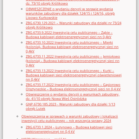
dz. 73/10 obręb Królikowo
OBWIESZCZENIE o wydaniu decyzji w sprawie wydania
warunków zabudowy dla działek 124/15 i 124/16, obręb
Lipowo Kurkowskie
ZBG.6730.129.2021 – Warunki zabudowy dla działki nr 73/24
obręb Królikowo
ZBG.6733.9.2022 Inwestycja celu publicznego – Ząbie –
Budowa kablowej elektroenergetycznej sieci nn 0,4kV
ZBG.6733.10.2022 Inwestycja celu publicznego – Mierki
(kolonia)– Budowa kablowej elektroenergetycznej sieci nn
0,4kV
ZBG.6733.11.2022 Inwestycja celu publicznego – Jemiołowo
(kolonia) – Budowa kablowej elektroenergetycznej sieci nn
0,4kV
ZBG.6733.13.2022 Inwestycja celu publicznego – Kurki –
Budowa kablowej sieci elektroenergetycznej oświetleniowej
nn 0,4kV
ZBG.6733.17.2022 Inwestycja celu publicznego – Gąsiorowo
Olsztyneckie – Budowa elektroenergetycznej sieci nn 0,4 kV
Obwieszczenie o wydaniu decyzji o warunkach zabudowy,
dz. 41/10 obręb Nowa Wieś Ostródzka
GNP.6730.185.2023 - Warunki zabudowy dla działki 1/13
obręb Lutek
Obwieszczenia w sprawach o warunki zabudowy i lokalizacji
inwestycji celu publicznego – rok wszczęcia sprawy 2024
ZBG.6733.1.2024 – Łutynowo – Budowa kablowej sieci
elektroenergetycznej nn 0,4 kV