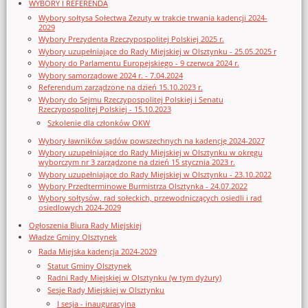
WYBORY I REFERENDA
Wybory sołtysa Sołectwa Zezuty w trakcie trwania kadencji 2024-
2029
Wybory Prezydenta Rzeczypospolitej Polskiej 2025 r.
Wybory uzupełniające do Rady Miejskiej w Olsztynku - 25.05.2025 r
Wybory do Parlamentu Europejskiego - 9 czerwca 2024 r.
Wybory samorządowe 2024 r. - 7.04.2024
Referendum zarządzone na dzień 15.10.2023 r.
Wybory do Sejmu Rzeczypospolitej Polskiej i Senatu
Rzeczypospolitej Polskiej - 15.10.2023
Szkolenie dla członków OKW
Wybory ławników sądów powszechnych na kadencję 2024-2027
Wybory uzupełniające do Rady Miejskiej w Olsztynku w okręgu
wyborczym nr 3 zarządzone na dzień 15 stycznia 2023 r.
Wybory uzupełniające do Rady Miejskiej w Olsztynku - 23.10.2022
Wybory Przedterminowe Burmistrza Olsztynka - 24.07.2022
Wybory sołtysów, rad sołeckich, przewodniczących osiedli i rad
osiedlowych 2024-2029
Ogłoszenia Biura Rady Miejskiej
Władze Gminy Olsztynek
Rada Miejska kadencja 2024-2029
Statut Gminy Olsztynek
Radni Rady Miejskiej w Olsztynku (w tym dyżury)
Sesje Rady Miejskiej w Olsztynku
I sesja - inauguracyjna