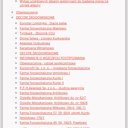
Wykaz urzędowych lekarzy weterynarii do badania mięsa na
użytek własny
Obwieszczenia
DECYZJE ŚRODOWISKOWE
Eurotter Logistyka - Stacja paliw
Farma fotowoltaiczna Waplewo
Tymbark - Zbiornik CO2
Droga Selwa - Lipowo Kurkowskie
Agaplast rozbudowa
Kanalizacja Witramowo
DECYZJE ŚRODOWISKOWE
INFORMACJE O WSZCZĘCIU POSTĘPOWANIA
Obwieszczenia - udział społeczeństwa
Europrofil Sp. z o. o. – instalacja fotowoltaiczna
Farma fotowoltaiczna Jemiołowo I
Farma fotowoltaiczna Kunki I
Farma fotowoltaiczna Kunki II
P.P-H.Agaplast Sp. z o.o. - studnia awaryjna
Farma fotowoltaiczna Królikowo
Osiedle Mieszkaniowe, Królikowo dz. nr 42/7
Osiedle Mieszkaniowe, Królikowo dz. nr 166/8
Farma fotowoltaiczna Wilkowo 106-6, 106-11
Farma Fotowoltaiczna 57, 59, 60/4, obręb Kunki
Jemiołowo 170/1
Farma Fotowoltaiczna 49, 50, 160/5, Pawłowo