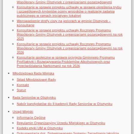
Współpracy Gminy Olsztynek z organizacjami pozarządowymi
Konsultacje w sprawie projektu uchwały w sprawie określenia trybu
i szczegółowych kryteriów oceny wniosków o realizację zadania
publicznego w ramach inicjatywy lokalnej
Wprowadzenie strefy ciszy na jeziorach w gminie Olsztynek –
konsultacje
Konsultacje w sprawie projektu uchwały Rocznego Programu
Współpracy Gminy Olsztynek z organizacjami pozarządowymi na rok
2025
Konsultacje w sprawie projektu uchwały Rocznego Programu
Współpracy Gminy Olsztynek z organizacjami pozarządowymi na rok
2026
Konsultacje społeczne w sprawie przyjęcia Gminnego Programu
Profilaktyki i Rozwiązywania Problemów Alkoholowych oraz
Przeciwdziałania Narkomanii na rok 2026
Młodzieżowa Rada Miejska
Skład Młodzieżowej Rady
Kontakt
Statut
Rada Seniorów w Olsztynku
Nabór kandydatów do II kadencji Rady Seniorów w Olsztynku
Urząd Miejski
Informacje Ogólne
Regulamin Organizacyjny Urzedu Miejskiego w Olsztynku
Kodeks etyki UM w Olsztynku
Dokumentacja dot. Zintegrowanego Systemu Zarządzania Jakością