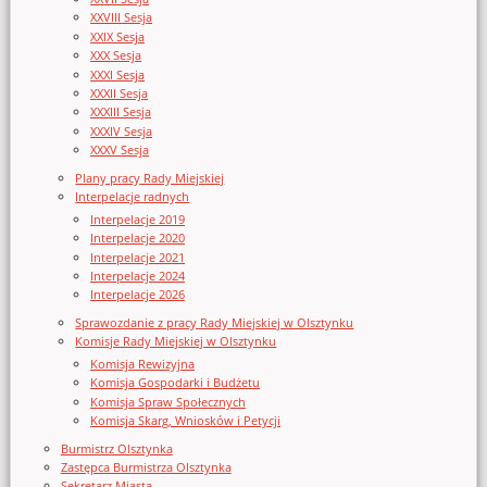
XXVIII Sesja
XXIX Sesja
XXX Sesja
XXXI Sesja
XXXII Sesja
XXXIII Sesja
XXXIV Sesja
XXXV Sesja
Plany pracy Rady Miejskiej
Interpelacje radnych
Interpelacje 2019
Interpelacje 2020
Interpelacje 2021
Interpelacje 2024
Interpelacje 2026
Sprawozdanie z pracy Rady Miejskiej w Olsztynku
Komisje Rady Miejskiej w Olsztynku
Komisja Rewizyjna
Komisja Gospodarki i Budżetu
Komisja Spraw Społecznych
Komisja Skarg, Wniosków i Petycji
Burmistrz Olsztynka
Zastępca Burmistrza Olsztynka
Sekretarz Miasta