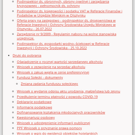
Podinspektor ds. obronnych, obrony cywilnej i zarządzania
kryzysowego - pełnomocnik ds. ochrony
Podinspektor ds. księgowości i podatku VAT w Referacie Finansów i
Podatków w Urzędzie Miejskim w Olsztynku
Oferta pracy na zastępstwo - podinspektor ds. drogownictwa w
Referacie Inwestycji i Ochrony Środowiska Urzędu Miejskiego w
Olsztynku - 26.07.2022
Zarządzenie nr 9/2009 - Regulamin naboru na wolne stanowiska
urzędnicze.
Podinspektor ds. gospodarki wodno–ściekowej w Referacie
Inwestycji i Ochrony Środowiska - 25.10.2022
Druki do pobrania
Oświadczenie o rocznej wartości sprzedanego alkoholu
Wniosek o zezwolenie na sprzedaz alkoholu
Wniosek o zakup węgla w cenie preferencyjnej
Fundusz Sołecki - dokumenty
Zmiana zadania funduszu sołeckiego
Wniosek o wydanie odpisu aktu urodzenia, małżeństwa lub zgonu
Przedłużenie terminu płatności z powodu COVID-19
Deklaracje podatkowe
Informacje podatkowe
Dofinansowanie kształcenia młodocianych pracowników
Kwestonariusz osobowy
Wniosek o udostępnienie informacji publicznej
PPF Wniosek o przyznanie prawa pomocy
Wniosek o wpis do ewidencji obiektów hotelarskich