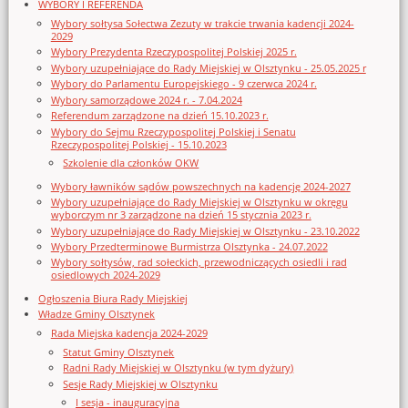
WYBORY I REFERENDA
Wybory sołtysa Sołectwa Zezuty w trakcie trwania kadencji 2024-
2029
Wybory Prezydenta Rzeczypospolitej Polskiej 2025 r.
Wybory uzupełniające do Rady Miejskiej w Olsztynku - 25.05.2025 r
Wybory do Parlamentu Europejskiego - 9 czerwca 2024 r.
Wybory samorządowe 2024 r. - 7.04.2024
Referendum zarządzone na dzień 15.10.2023 r.
Wybory do Sejmu Rzeczypospolitej Polskiej i Senatu
Rzeczypospolitej Polskiej - 15.10.2023
Szkolenie dla członków OKW
Wybory ławników sądów powszechnych na kadencję 2024-2027
Wybory uzupełniające do Rady Miejskiej w Olsztynku w okręgu
wyborczym nr 3 zarządzone na dzień 15 stycznia 2023 r.
Wybory uzupełniające do Rady Miejskiej w Olsztynku - 23.10.2022
Wybory Przedterminowe Burmistrza Olsztynka - 24.07.2022
Wybory sołtysów, rad sołeckich, przewodniczących osiedli i rad
osiedlowych 2024-2029
Ogłoszenia Biura Rady Miejskiej
Władze Gminy Olsztynek
Rada Miejska kadencja 2024-2029
Statut Gminy Olsztynek
Radni Rady Miejskiej w Olsztynku (w tym dyżury)
Sesje Rady Miejskiej w Olsztynku
I sesja - inauguracyjna