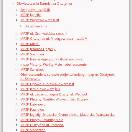
Obwieszczenia Burmistrza Olsztynka
Świętajny – część III
MPZP Jagiełły
MPZP Waplewo – czesc III
Do uchwalenia
MPZP ul. Grunwaldzka-czesc III
MPZP Olsztynek ul. Mrongowiusza – część V
MPZP Mierki
MPZP Jeziorna i Jagielly
MPZP Sosnowa
MPZP linia energetyczna Olsztynek-Biesal
mpzp Platyny, Warlity Małe - obwieszczenie
MPZP Świerkocin
Obwieszczenie w sprawie projektu zmiany mpzp m. Olsztynek
ul. Słoneczna
MPZP Lipowo Kurkowskie – czesc II
MPZP Jemiołowo – część II
MPZP ul. Leśna do węzła Olsztynek Wschód
MPZP Platyny, Warlity, Wigwałd, Gaj, Drwęck
MPZP Łutynowo
MPZP Pawłowo
MPZP Jagielly, Strazacka, Grunwaldzka, Mazurska, Warszawska
MPZP Platyny i Warlity Małe
MPZP Olsztynek ul. Poranna
MPZP Słoneczna