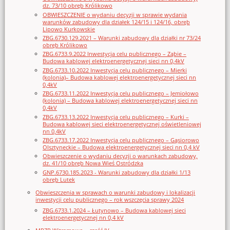
dz. 73/10 obręb Królikowo
OBWIESZCZENIE o wydaniu decyzji w sprawie wydania
warunków zabudowy dla działek 124/15 i 124/16, obręb
Lipowo Kurkowskie
ZBG.6730.129.2021 – Warunki zabudowy dla działki nr 73/24
obręb Królikowo
ZBG.6733.9.2022 Inwestycja celu publicznego – Ząbie –
Budowa kablowej elektroenergetycznej sieci nn 0,4kV
ZBG.6733.10.2022 Inwestycja celu publicznego – Mierki
(kolonia)– Budowa kablowej elektroenergetycznej sieci nn
0,4kV
ZBG.6733.11.2022 Inwestycja celu publicznego – Jemiołowo
(kolonia) – Budowa kablowej elektroenergetycznej sieci nn
0,4kV
ZBG.6733.13.2022 Inwestycja celu publicznego – Kurki –
Budowa kablowej sieci elektroenergetycznej oświetleniowej
nn 0,4kV
ZBG.6733.17.2022 Inwestycja celu publicznego – Gąsiorowo
Olsztyneckie – Budowa elektroenergetycznej sieci nn 0,4 kV
Obwieszczenie o wydaniu decyzji o warunkach zabudowy,
dz. 41/10 obręb Nowa Wieś Ostródzka
GNP.6730.185.2023 - Warunki zabudowy dla działki 1/13
obręb Lutek
Obwieszczenia w sprawach o warunki zabudowy i lokalizacji
inwestycji celu publicznego – rok wszczęcia sprawy 2024
ZBG.6733.1.2024 – Łutynowo – Budowa kablowej sieci
elektroenergetycznej nn 0,4 kV