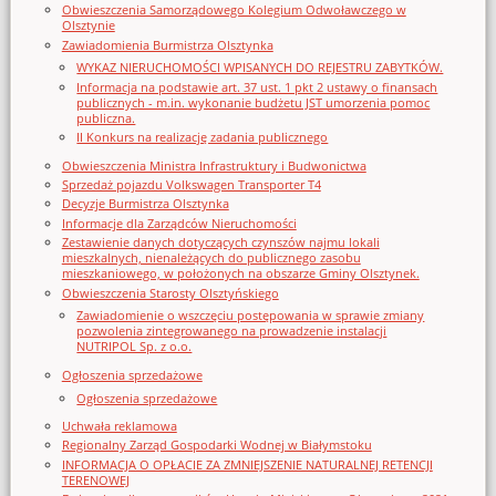
Obwieszczenia Samorządowego Kolegium Odwoławczego w
Olsztynie
Zawiadomienia Burmistrza Olsztynka
WYKAZ NIERUCHOMOŚCI WPISANYCH DO REJESTRU ZABYTKÓW.
Informacja na podstawie art. 37 ust. 1 pkt 2 ustawy o finansach
publicznych - m.in. wykonanie budżetu JST umorzenia pomoc
publiczna.
II Konkurs na realizację zadania publicznego
Obwieszczenia Ministra Infrastruktury i Budwonictwa
Sprzedaż pojazdu Volkswagen Transporter T4
Decyzje Burmistrza Olsztynka
Informacje dla Zarządców Nieruchomości
Zestawienie danych dotyczących czynszów najmu lokali
mieszkalnych, nienależących do publicznego zasobu
mieszkaniowego, w położonych na obszarze Gminy Olsztynek.
Obwieszczenia Starosty Olsztyńskiego
Zawiadomienie o wszczęciu postępowania w sprawie zmiany
pozwolenia zintegrowanego na prowadzenie instalacji
NUTRIPOL Sp. z o.o.
Ogłoszenia sprzedażowe
Ogłoszenia sprzedażowe
Uchwała reklamowa
Regionalny Zarząd Gospodarki Wodnej w Białymstoku
INFORMACJA O OPŁACIE ZA ZMNIEJSZENIE NATURALNEJ RETENCJI
TERENOWEJ