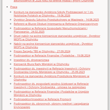
alkoholowych w 2026 roku na terenie miasta i gminy Olsztynek
Praca
Konkurs na stanowisko dyrektora Szkoły Podstawowej nr 1 im.
Noblistów Polskich w Olsztynku - 19.06.2026
Dyrektor Zespołu Szkolno-Przedszkolnego w Waplewie - 14.08.2025
Referent w Biurze Obsługi Interesanta w Referacie Organizacyjnym
Podinspektor w Referacie Gospodarki Nieruchomościami i
Planowania - 24.02.2025
Drugi nabór na wolne kierownicze stanowisko urzędnicze - Dyrektor
MOPS w Olsztynku
Nabór na wolne kierownicze stanowisko urzędnicze - Dyrektor
MOPS w Olsztynku
Prezes Zarządu TBS w Olsztynku - 27.09.2024
Podinspektor w Referacie Finansów i Podatków - 19.08.2024
Inspektor ds. drogownictwa
Kierownik Biura Rady Miejskiej w Olsztynku
Podinspektor ds. inwestycji w Referacie Inwestycji i Ochrony
Środowiska Urzędu Miejskiego w Olsztynku - 25.09.2023
Konkurs na stanowisko dyrektora Przedszkola Miejskiego w
Olsztynku
Podinspektor ds. gospodarki wodno-ściekowej w Referacie
Inwestycji i Ochrony Środowiska - umowa na zastępstwo
Podinspektor w Referacie Finansów i Podatków w Urzędzie
Miejskim w Olsztynku
Podinspektor/inspektor w Referacie Promocji
Podinspektor ds. obronnych, obrony cywilnej i zarządzania
kryzysowego