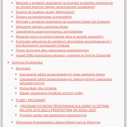
Wniosek o wydanie zezwolenia na przejazd pojazdów ciężarowych
po drodze gminnej objętej ograniczeniem tonażowym
Dotacje do budowy studni głębinowych
Dotacje na przydomowe oczyszczalnie
Wniosek o wydanie zezwolenia na usunięcie drzew lub krzewów
Zgłoszenie zamiaru usunięcia drzew
Uzgodnienie zasad korzystania z przystanków
Wydanie opinii na wykorzystanie dróg w sposób szczególny
Formularz zgłoszenia do ewidencji zbiorników bezodpływowych i
przydomowych oczyszczalni ścieków
Pismo dotyczące aktu planowania przestrzennego
modeLOWE przestrzenie edukacji i integracji w Gminie Olsztynek
Ochrona Środowiska
Rolnictwo
Szacowanie szkód spowodowanych przez zwierzęta łowne
Szacowanie szkód spowodowanych niekorzystnymi zjawiskami
atmosferycznymi
Komunikaty dla rolników
Zasady stosowania środków ochrony roślin
PLANY I PROGRAMY
„PROGRAM OCHRONY ŚRODOWISKA DLA GMINY OLSZTYNEK
NA LATA 2019-2022 Z PERSPEKTYWĄ DO ROKU 2026”
Program opieki nad zwierzętami bezdomnymi
Ogloszenie Powiatowego Lekarza Weterynarii w Olsztynie