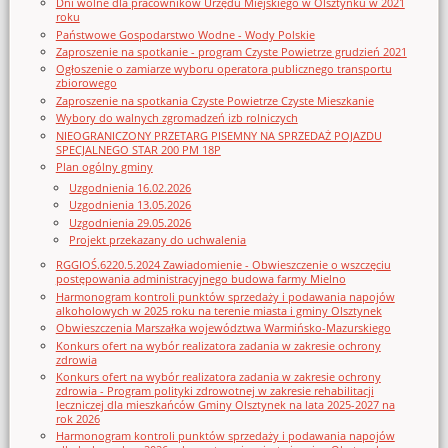
Dni wolne dla pracowników Urzędu Miejskiego w Olsztynku w 2021
roku
Państwowe Gospodarstwo Wodne - Wody Polskie
Zaproszenie na spotkanie - program Czyste Powietrze grudzień 2021
Ogłoszenie o zamiarze wyboru operatora publicznego transportu
zbiorowego
Zaproszenie na spotkania Czyste Powietrze Czyste Mieszkanie
Wybory do walnych zgromadzeń izb rolniczych
NIEOGRANICZONY PRZETARG PISEMNY NA SPRZEDAŻ POJAZDU
SPECJALNEGO STAR 200 PM 18P
Plan ogólny gminy
Uzgodnienia 16.02.2026
Uzgodnienia 13.05.2026
Uzgodnienia 29.05.2026
Projekt przekazany do uchwalenia
RGGIOŚ.6220.5.2024 Zawiadomienie - Obwieszczenie o wszczęciu
postępowania administracyjnego budowa farmy Mielno
Harmonogram kontroli punktów sprzedaży i podawania napojów
alkoholowych w 2025 roku na terenie miasta i gminy Olsztynek
Obwieszczenia Marszałka województwa Warmińsko-Mazurskiego
Konkurs ofert na wybór realizatora zadania w zakresie ochrony
zdrowia
Konkurs ofert na wybór realizatora zadania w zakresie ochrony
zdrowia - Program polityki zdrowotnej w zakresie rehabilitacji
leczniczej dla mieszkańców Gminy Olsztynek na lata 2025-2027 na
rok 2026
Harmonogram kontroli punktów sprzedaży i podawania napojów