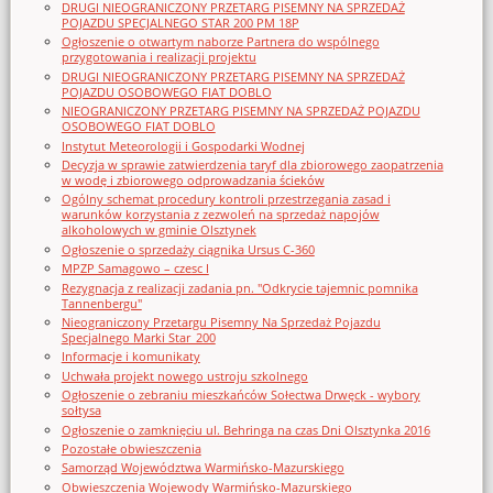
DRUGI NIEOGRANICZONY PRZETARG PISEMNY NA SPRZEDAŻ
POJAZDU SPECJALNEGO STAR 200 PM 18P
Ogłoszenie o otwartym naborze Partnera do wspólnego
przygotowania i realizacji projektu
DRUGI NIEOGRANICZONY PRZETARG PISEMNY NA SPRZEDAŻ
POJAZDU OSOBOWEGO FIAT DOBLO
NIEOGRANICZONY PRZETARG PISEMNY NA SPRZEDAŻ POJAZDU
OSOBOWEGO FIAT DOBLO
Instytut Meteorologii i Gospodarki Wodnej
Decyzja w sprawie zatwierdzenia taryf dla zbiorowego zaopatrzenia
w wodę i zbiorowego odprowadzania ścieków
Ogólny schemat procedury kontroli przestrzegania zasad i
warunków korzystania z zezwoleń na sprzedaż napojów
alkoholowych w gminie Olsztynek
Ogłoszenie o sprzedaży ciągnika Ursus C-360
MPZP Samagowo – czesc I
Rezygnacja z realizacji zadania pn. "Odkrycie tajemnic pomnika
Tannenbergu"
Nieograniczony Przetargu Pisemny Na Sprzedaż Pojazdu
Specjalnego Marki Star_200
Informacje i komunikaty
Uchwała projekt nowego ustroju szkolnego
Ogłoszenie o zebraniu mieszkańców Sołectwa Drwęck - wybory
sołtysa
Ogłoszenie o zamknięciu ul. Behringa na czas Dni Olsztynka 2016
Pozostałe obwieszczenia
Samorząd Województwa Warmińsko-Mazurskiego
Obwieszczenia Wojewody Warmińsko-Mazurskiego