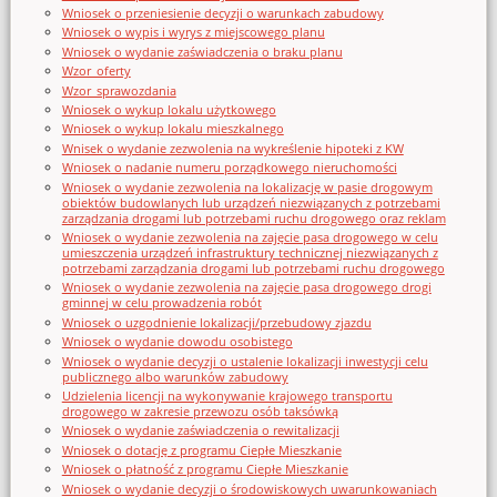
Wniosek o przeniesienie decyzji o warunkach zabudowy
Wniosek o wypis i wyrys z miejscowego planu
Wniosek o wydanie zaświadczenia o braku planu
Wzor_oferty
Wzor_sprawozdania
Wniosek o wykup lokalu użytkowego
Wniosek o wykup lokalu mieszkalnego
Wnisek o wydanie zezwolenia na wykreślenie hipoteki z KW
Wniosek o nadanie numeru porządkowego nieruchomości
Wniosek o wydanie zezwolenia na lokalizację w pasie drogowym
obiektów budowlanych lub urządzeń niezwiązanych z potrzebami
zarządzania drogami lub potrzebami ruchu drogowego oraz reklam
Wniosek o wydanie zezwolenia na zajęcie pasa drogowego w celu
umieszczenia urządzeń infrastruktury technicznej niezwiązanych z
potrzebami zarządzania drogami lub potrzebami ruchu drogowego
Wniosek o wydanie zezwolenia na zajęcie pasa drogowego drogi
gminnej w celu prowadzenia robót
Wniosek o uzgodnienie lokalizacji/przebudowy zjazdu
Wniosek o wydanie dowodu osobistego
Wniosek o wydanie decyzji o ustalenie lokalizacji inwestycji celu
publicznego albo warunków zabudowy
Udzielenia licencji na wykonywanie krajowego transportu
drogowego w zakresie przewozu osób taksówką
Wniosek o wydanie zaświadczenia o rewitalizacji
Wniosek o dotację z programu Ciepłe Mieszkanie
Wniosek o płatność z programu Ciepłe Mieszkanie
Wniosek o wydanie decyzji o środowiskowych uwarunkowaniach