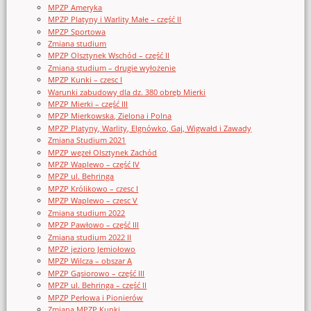
MPZP Ameryka
MPZP Platyny i Warlity Małe – część II
MPZP Sportowa
Zmiana studium
MPZP Olsztynek Wschód – część II
Zmiana studium – drugie wyłożenie
MPZP Kunki – czesc I
Warunki zabudowy dla dz. 380 obręb Mierki
MPZP Mierki – część III
MPZP Mierkowska, Zielona i Polna
MPZP Platyny, Warlity, Elgnówko, Gaj, Wigwałd i Zawady
Zmiana Studium 2021
MPZP węzeł Olsztynek Zachód
MPZP Waplewo – część IV
MPZP ul. Behringa
MPZP Królikowo – czesc I
MPZP Waplewo – czesc V
Zmiana studium 2022
MPZP Pawłowo – część III
Zmiana studium 2022 II
MPZP jezioro Jemiołowo
MPZP Wilcza – obszar A
MPZP Gąsiorowo – część III
MPZP ul. Behringa – część II
MPZP Perłowa i Pionierów
Zmiana MPZP Kunki