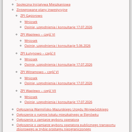
Społeczna Inicjatywa Mieszkaniowa
Zintegrowane plany inwestycyjne
ZPI Gąsiorowo
Wniosek
Opinie, uzgodnienia i konsultacje 17.07.2026
ZPI Waplewo – część VI
Wniosek
Opinie, uzgodnienia i konsultacje 5.06.2026
ZPI Łutynowo – część II
Wniosek
Opinie, uzgodnienia i konsultacje 17.07.2026
ZPI Witramowo – część VI
Wniosek
Opinie, uzgodnienia i konsultacje 17.07.2026
ZPI Waplewo – część VII
Wniosek
Opinie, uzgodnienia i konsultacje 17.07.2026
Ogłoszenia Warmińsko-Mazurskiego Urzędu Wojewódzkiego
Ogłoszenie o najmie lokalu mieszkalnego w Elgnówku
Ogłoszenie o zamiarze wyboru operatora
Ogłoszenie o zamiarze wyboru operatora publicznego transportu
zbiorowego w trybie przetargu nieograniczonego