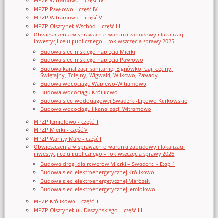
MPZP Witramowo – część IV
MPZP Pawłowo – część IV
MPZP Witramowo – część V
MPZP Olsztynek Wschód – część III
Obwieszczenia w sprawach o warunki zabudowy i lokalizacji
inwestycji celu publicznego – rok wszczęcia sprawy 2025
Budowa sieci niskiego napięcia Mierki
Budowa sieci niskiego napięcia Pawłowo
Budowa kanalizacji sanitarnej Elgnówko, Gaj, Łęciny,
Świętajny, Tolejny, Wigwałd, Wilkowo, Zawady
Budowa wodociągu Waplewo-Witramowo
Budowa wodociągu Królikowo
Budowa sieci wodociągowej Swaderki-Lipowo Kurkowskie
Budowa wodociągu i kanalizacji Witramowo
MPZP Jemiołowo - część II
MPZP Mierki - część V
MPZP Warlity Małe - część I
Obwieszczenia w sprawach o warunki zabudowy i lokalizacji
inwestycji celu publicznego – rok wszczęcia sprawy 2026
Budowa drogi dla rowerów Mierki – Swaderki - Etap 1
Budowa sieci elektroenergetycznej Królikowo
Budowa sieci elektroenergetycznej Marózek
Budowa sieci elektroenergetycznej Jemiołowo
MPZP Królikowo – część II
MPZP Olsztynek ul. Daszyńskiego – część III