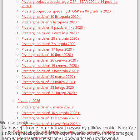
Przetarg pojazdu specjalnego OSP - STAR 200 na 14 grudnia
2020 r
Przetarg pojazdów specjalnych OSP na 04 grudnia 2020 r
Przetarg na dzień 10 listopada 2020 r
Przetarg na dzień 9 listopada 2020 r
Przetargi na dzień 9 października 2020 r
Przetargi na dzień 7 września 2020 r
Przetargi na dzień 28 sierpnia 2020 r
Przetargi na dzień 7 sierpnia 2020
Przetargi na dzień 17 lipca 2020 r
Przetarg na dzień 10 lipca 2020 r
Przetarg na dzień 26 czerwca 2020 r
Przetargi na dzień 19 czerwca 2020 r
Przetargi na dzień 3 kwietnia 2020 r
Przetarg na dzień 30 marca 2020 r
Przetarg na dzień 23 marca 2020 r
Przetarg na dzień 28 lutego 2020 r
Przetargi na dzień 21 lutego 2020 r
Przetargi 2026
Przetarg na dzień 6 marca 2026 r.
Przetargi na dzień 10 sierpnia 2026 r.
Przetarg na dzień 11 sierpnia 2026 r.
We use cookies
Przetarg na dzień 11 września 2026 r.
Na naszej stronie internetowej używamy plików cookie. Niektóre
Wykazy nieruchomości przeznaczonych do sprzedaży i dzierżawy
z nich są niezbędne dla funkcjonowania strony, inne pomagają
nam w ulepszaniu tej strony i doświadczeń użytkownika
Wykazy z 2026 roku