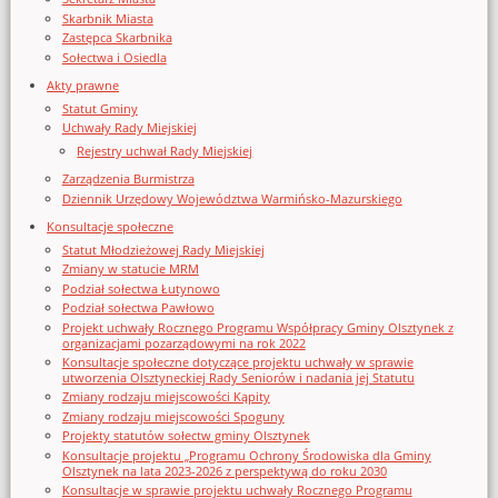
Skarbnik Miasta
Zastępca Skarbnika
Sołectwa i Osiedla
Akty prawne
Statut Gminy
Uchwały Rady Miejskiej
Rejestry uchwał Rady Miejskiej
Zarządzenia Burmistrza
Dziennik Urzędowy Województwa Warmińsko-Mazurskiego
Konsultacje społeczne
Statut Młodzieżowej Rady Miejskiej
Zmiany w statucie MRM
Podział sołectwa Łutynowo
Podział sołectwa Pawłowo
Projekt uchwały Rocznego Programu Współpracy Gminy Olsztynek z
organizacjami pozarządowymi na rok 2022
Konsultacje społeczne dotyczące projektu uchwały w sprawie
utworzenia Olsztyneckiej Rady Seniorów i nadania jej Statutu
Zmiany rodzaju miejscowości Kąpity
Zmiany rodzaju miejscowości Spoguny
Projekty statutów sołectw gminy Olsztynek
Konsultacje projektu „Programu Ochrony Środowiska dla Gminy
Olsztynek na lata 2023-2026 z perspektywą do roku 2030
Konsultacje w sprawie projektu uchwały Rocznego Programu