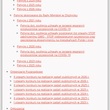
Petycje z 2024 roku
Petycje z 2025 roku
Petycje z 2026 roku
Petycje skierowane do Rady Miejskiej w Olsztynku
Petycje z 2021 roku
Petycja dot. podjęcia uchwały w sprawie gwarancji
producentów szczepionek na COVID-19
Petycja dot. podjęcia uchwały poierającej list otwarty STOP
zabójczenmu GMO - STOP niebezpiecznej szczepionce oraz
zaprzestania eksperymentu na mieszkańcach Polski i inne
Petycje z 2020 roku
Petycja dot. podjęcia uchwały w sprawie gwarancji
producentów szczepionek na COVID-19
Petycje z 2023 roku
Petycje z 2025 roku
Organizacje Pozarządowe
II otwarty konkurs na realizację zadań publicznych w 2026 r.
I otwarty konkurs na realizację zadań publicznych w 2026 r.
II otwarty konkurs na realizację zadań publicznych w 2025 r.
I otwarty konkurs na realizację zadań publicznych w 2025 r.
I otwarty konkurs na realizację zadań publicznych w 2024 r.
II otwarty konkurs na realizację zadań publicznych w 2023 r.
I otwarty konkurs na realizację zadań publicznych w 2023 r.
Ogłoszenia