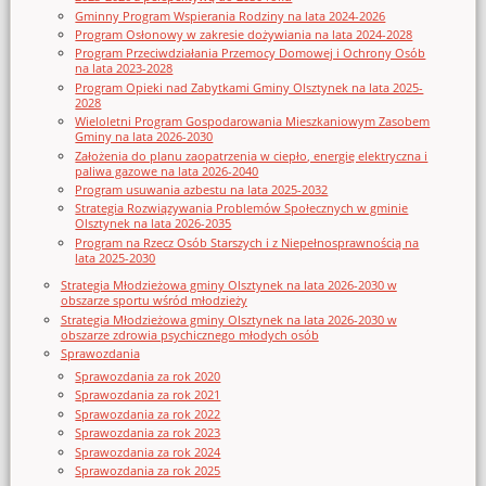
Gminny Program Wspierania Rodziny na lata 2024-2026
Program Osłonowy w zakresie dożywiania na lata 2024-2028
Program Przeciwdziałania Przemocy Domowej i Ochrony Osób
na lata 2023-2028
Program Opieki nad Zabytkami Gminy Olsztynek na lata 2025-
2028
Wieloletni Program Gospodarowania Mieszkaniowym Zasobem
Gminy na lata 2026-2030
Założenia do planu zaopatrzenia w ciepło, energię elektryczna i
paliwa gazowe na lata 2026-2040
Program usuwania azbestu na lata 2025-2032
Strategia Rozwiązywania Problemów Społecznych w gminie
Olsztynek na lata 2026-2035
Program na Rzecz Osób Starszych i z Niepełnosprawnością na
lata 2025-2030
Strategia Młodzieżowa gminy Olsztynek na lata 2026-2030 w
obszarze sportu wśród młodzieży
Strategia Młodzieżowa gminy Olsztynek na lata 2026-2030 w
obszarze zdrowia psychicznego młodych osób
Sprawozdania
Sprawozdania za rok 2020
Sprawozdania za rok 2021
Sprawozdania za rok 2022
Sprawozdania za rok 2023
Sprawozdania za rok 2024
Sprawozdania za rok 2025