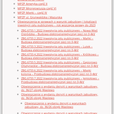
MPZP Ameryka-część II
MPZP Mrongowiusza-część VI
MPZP Mierki – część IV
MPZP ul. Grunwaldzka i Mazurska
Obwieszczenia w sprawach o warunki zabudowy i lokalizacji
inwestycji celu publicznego – rok wszczęcia sprawy do 2023
ZBG.6733.1.2022 Inwestycja celu publicznego – Nowa Wieś
Ostródzka – Budowa elektroenergetycznej sieci nn 0,4kV
ZBG.6733.2.2022 Inwestycja celu publicznego – Mańki –
Budowa elektroenergetycznej sieci nn 0,4kV
ZBG.6733.3.2022 Inwestycja celu publicznego – Lutek –
Budowa elektroenergetycznej sieci nn 0,4kV
ZBG.6733.4.2022 Inwestycja celu publicznego – Królikowo –
Budowa elektroenergetycznej sieci nn 0,4kV
ZBG.6733.5.2022 Inwestycja celu publicznego – Gąsiorowo
Olsztyneckie – Budowa elektroenergetycznej sieci nn 0,4kV
ZBG.6733.6.2022 Inwestycja celu publicznego – Mierki
kolonia – Przebudowa elektroenergetycznej sieci nn 0,4kV
ZBG.6733.7.2022 Inwestycja celu publicznego – Jemiołowo –
Przebudowa elektroenergetycznej sieci nn 0,4kV
Obwieszczenie o wydaniu decyzji o warunkach zabudowy,
dz. 36/27 obręb Waplewo
Obwieszczenie o wydaniu decyzji o warunkach zabudowy,
dz. 36/26 obręb Waplewo
Obwieszczenie o wydaniu decyzji o warunkach
zabudowy, dz. 36/26 obręb Waplewo
Obwieszczenie o wydaniu decyzji o warunkach zabudowy,