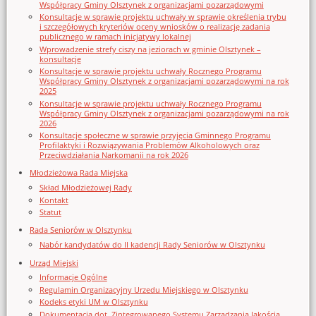
Współpracy Gminy Olsztynek z organizacjami pozarządowymi
Konsultacje w sprawie projektu uchwały w sprawie określenia trybu
i szczegółowych kryteriów oceny wniosków o realizację zadania
publicznego w ramach inicjatywy lokalnej
Wprowadzenie strefy ciszy na jeziorach w gminie Olsztynek –
konsultacje
Konsultacje w sprawie projektu uchwały Rocznego Programu
Współpracy Gminy Olsztynek z organizacjami pozarządowymi na rok
2025
Konsultacje w sprawie projektu uchwały Rocznego Programu
Współpracy Gminy Olsztynek z organizacjami pozarządowymi na rok
2026
Konsultacje społeczne w sprawie przyjęcia Gminnego Programu
Profilaktyki i Rozwiązywania Problemów Alkoholowych oraz
Przeciwdziałania Narkomanii na rok 2026
Młodzieżowa Rada Miejska
Skład Młodzieżowej Rady
Kontakt
Statut
Rada Seniorów w Olsztynku
Nabór kandydatów do II kadencji Rady Seniorów w Olsztynku
Urząd Miejski
Informacje Ogólne
Regulamin Organizacyjny Urzedu Miejskiego w Olsztynku
Kodeks etyki UM w Olsztynku
Dokumentacja dot. Zintegrowanego Systemu Zarządzania Jakością