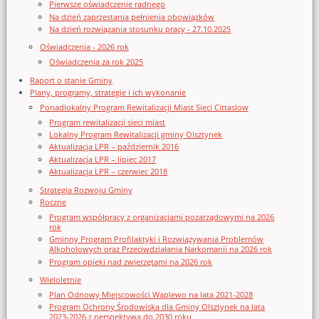
Pierwsze oświadczenie radnego
Na dzień zaprzestania pełnienia obowiązków
Na dzień rozwiązania stosunku pracy - 27.10.2025
Oświadczenia - 2026 rok
Oświadczenia za rok 2025
Raport o stanie Gminy
Plany, programy, strategie i ich wykonanie
Ponadlokalny Program Rewitalizacji Miast Sieci Cittaslow
Program rewitalizacji sieci miast
Lokalny Program Rewitalizacji gminy Olsztynek
Aktualizacja LPR – październik 2016
Aktualizacja LPR – lipiec 2017
Aktualizacja LPR – czerwiec 2018
Strategia Rozwoju Gminy
Roczne
Program współpracy z organizacjami pozarządowymi na 2026
rok
Gminny Program Profilaktyki i Rozwiązywania Problemów
Alkoholowych oraz Przeciwdziałania Narkomanii na 2026 rok
Program opieki nad zwierzętami na 2026 rok
Wieloletnie
Plan Odnowy Miejscowości Waplewo na lata 2021-2028
Program Ochrony Środowiska dla Gminy Olsztynek na lata
2023-2026 z perspektywą do 2030 roku