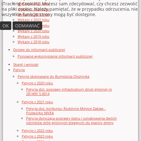
(Tracking Cookies). Możesz sam zdecydować, czy chcesz zezwolić
Wykazy z 2025 roku
na pliki cookie. Należy pamiętać, że w przypadku odrzucenia, nie
Wykazy z 2024 roku
wszystkie funkcje strony mogą być dostępne.
Wykazy z 2023 roku
Wykazy z 2022 roku
OK
ODMAWIAĆ
Wykazy z 2021 roku
Wykazy z 2020 roku
Wykazy z 2019 roku
Wykazy z 2018 roku
Dostęp do informacji publicznej
Ponowne wykorzystanie informacji publicznej
Skargi i wnioski
Petycje
Petycje skierowane do Burmistrza Olsztynka
Petycje z 2020 roku
Petycja dot. poprawy infrastruktury drogi gminnej nr
281409_5.0014
Petycje z 2021 roku
Petycja dot. konkursu: Rodzinne Miejsce Zabaw -
Podwórko NIVEA
Petycja dotycząca poprawy stanu i oznakowania dwóch
odcinków dróg gminnych biegących do granicy gminy
Petycje z 2022 roku
Petycje z 2023 roku