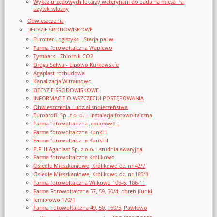
Wykaz urzędowych lekarzy weterynarii do badania mięsa na
użytek własny
Obwieszczenia
DECYZJE ŚRODOWISKOWE
Eurotter Logistyka - Stacja paliw
Farma fotowoltaiczna Waplewo
Tymbark - Zbiornik CO2
Droga Selwa - Lipowo Kurkowskie
Agaplast rozbudowa
Kanalizacja Witramowo
DECYZJE ŚRODOWISKOWE
INFORMACJE O WSZCZĘCIU POSTĘPOWANIA
Obwieszczenia - udział społeczeństwa
Europrofil Sp. z o. o. – instalacja fotowoltaiczna
Farma fotowoltaiczna Jemiołowo I
Farma fotowoltaiczna Kunki I
Farma fotowoltaiczna Kunki II
P.P-H.Agaplast Sp. z o.o. - studnia awaryjna
Farma fotowoltaiczna Królikowo
Osiedle Mieszkaniowe, Królikowo dz. nr 42/7
Osiedle Mieszkaniowe, Królikowo dz. nr 166/8
Farma fotowoltaiczna Wilkowo 106-6, 106-11
Farma Fotowoltaiczna 57, 59, 60/4, obręb Kunki
Jemiołowo 170/1
Farma Fotowoltaiczna 49, 50, 160/5, Pawłowo