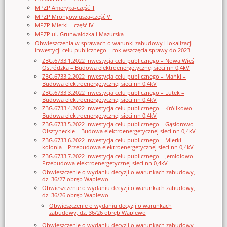
MPZP Ameryka-część II
MPZP Mrongowiusza-część VI
MPZP Mierki – część IV
MPZP ul. Grunwaldzka i Mazurska
Obwieszczenia w sprawach o warunki zabudowy i lokalizacji
inwestycji celu publicznego – rok wszczęcia sprawy do 2023
ZBG.6733.1.2022 Inwestycja celu publicznego – Nowa Wieś
Ostródzka – Budowa elektroenergetycznej sieci nn 0,4kV
ZBG.6733.2.2022 Inwestycja celu publicznego – Mańki –
Budowa elektroenergetycznej sieci nn 0,4kV
ZBG.6733.3.2022 Inwestycja celu publicznego – Lutek –
Budowa elektroenergetycznej sieci nn 0,4kV
ZBG.6733.4.2022 Inwestycja celu publicznego – Królikowo –
Budowa elektroenergetycznej sieci nn 0,4kV
ZBG.6733.5.2022 Inwestycja celu publicznego – Gąsiorowo
Olsztyneckie – Budowa elektroenergetycznej sieci nn 0,4kV
ZBG.6733.6.2022 Inwestycja celu publicznego – Mierki
kolonia – Przebudowa elektroenergetycznej sieci nn 0,4kV
ZBG.6733.7.2022 Inwestycja celu publicznego – Jemiołowo –
Przebudowa elektroenergetycznej sieci nn 0,4kV
Obwieszczenie o wydaniu decyzji o warunkach zabudowy,
dz. 36/27 obręb Waplewo
Obwieszczenie o wydaniu decyzji o warunkach zabudowy,
dz. 36/26 obręb Waplewo
Obwieszczenie o wydaniu decyzji o warunkach
zabudowy, dz. 36/26 obręb Waplewo
Obwieszczenie o wydaniu decyzji o warunkach zabudowy,