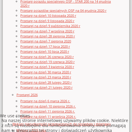
Przetarg pojazdu specjalnego OSP - STAR 200 na 14 grudnia
2020 r
Przetarg pojazdów specjalnych OSP na 04 grudnia 2020 r
Przetarg na dzień 10 listopada 2020 r
Przetarg na dzień 9 listopada 2020 r
Przetargi na dzień 9 października 2020 r
Przetargi na dzień 7 września 2020 r
Przetargi na dzień 28 sierpnia 2020 r
Przetargi na dzień 7 sierpnia 2020
Przetargi na dzień 17 lipca 2020 r
Przetarg na dzień 10 lipca 2020 r
Przetarg na dzień 26 czerwca 2020 r
Przetargi na dzień 19 czerwca 2020 r
Przetargi na dzień 3 kwietnia 2020 r
Przetarg na dzień 30 marca 2020 r
Przetarg na dzień 23 marca 2020 r
Przetarg na dzień 28 lutego 2020 r
Przetargi na dzień 21 lutego 2020 r
Przetargi 2026
Przetarg na dzień 6 marca 2026 r.
Przetargi na dzień 10 sierpnia 2026 r.
Przetarg na dzień 11 sierpnia 2026 r.
We use cookies
Przetarg na dzień 11 września 2026 r.
Na naszej stronie internetowej używamy plików cookie. Niektóre
Wykazy nieruchomości przeznaczonych do sprzedaży i dzierżawy
z nich są niezbędne dla funkcjonowania strony, inne pomagają
nam w ulepszaniu tej strony i doświadczeń użytkownika
Wykazy z 2026 roku