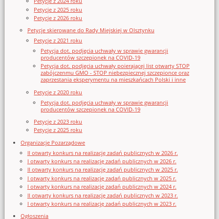
Petycje z 2024 roku
Petycje z 2025 roku
Petycje z 2026 roku
Petycje skierowane do Rady Miejskiej w Olsztynku
Petycje z 2021 roku
Petycja dot. podjęcia uchwały w sprawie gwarancji
producentów szczepionek na COVID-19
Petycja dot. podjęcia uchwały poierającej list otwarty STOP
zabójczenmu GMO - STOP niebezpiecznej szczepionce oraz
zaprzestania eksperymentu na mieszkańcach Polski i inne
Petycje z 2020 roku
Petycja dot. podjęcia uchwały w sprawie gwarancji
producentów szczepionek na COVID-19
Petycje z 2023 roku
Petycje z 2025 roku
Organizacje Pozarządowe
II otwarty konkurs na realizację zadań publicznych w 2026 r.
I otwarty konkurs na realizację zadań publicznych w 2026 r.
II otwarty konkurs na realizację zadań publicznych w 2025 r.
I otwarty konkurs na realizację zadań publicznych w 2025 r.
I otwarty konkurs na realizację zadań publicznych w 2024 r.
II otwarty konkurs na realizację zadań publicznych w 2023 r.
I otwarty konkurs na realizację zadań publicznych w 2023 r.
Ogłoszenia