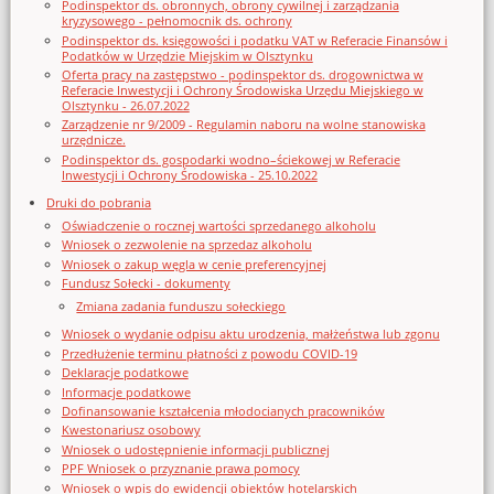
Podinspektor ds. obronnych, obrony cywilnej i zarządzania
kryzysowego - pełnomocnik ds. ochrony
Podinspektor ds. księgowości i podatku VAT w Referacie Finansów i
Podatków w Urzędzie Miejskim w Olsztynku
Oferta pracy na zastępstwo - podinspektor ds. drogownictwa w
Referacie Inwestycji i Ochrony Środowiska Urzędu Miejskiego w
Olsztynku - 26.07.2022
Zarządzenie nr 9/2009 - Regulamin naboru na wolne stanowiska
urzędnicze.
Podinspektor ds. gospodarki wodno–ściekowej w Referacie
Inwestycji i Ochrony Środowiska - 25.10.2022
Druki do pobrania
Oświadczenie o rocznej wartości sprzedanego alkoholu
Wniosek o zezwolenie na sprzedaz alkoholu
Wniosek o zakup węgla w cenie preferencyjnej
Fundusz Sołecki - dokumenty
Zmiana zadania funduszu sołeckiego
Wniosek o wydanie odpisu aktu urodzenia, małżeństwa lub zgonu
Przedłużenie terminu płatności z powodu COVID-19
Deklaracje podatkowe
Informacje podatkowe
Dofinansowanie kształcenia młodocianych pracowników
Kwestonariusz osobowy
Wniosek o udostępnienie informacji publicznej
PPF Wniosek o przyznanie prawa pomocy
Wniosek o wpis do ewidencji obiektów hotelarskich