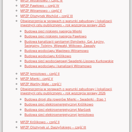
MPZP Witramowo – część IV
MPZP Pawłowo – część IV
MPZP Witramowo – część V
MPZP Olsztynek Wschód – część III
Obwieszczenia w sprawach o warunki zabudowy i lokalizacji
inwestycji celu publicznego – rok wszczęcia sprawy 2025
Budowa sieci niskiego napięcia Mierki
Budowa sieci niskiego napięcia Pawłowo
Budowa kanalizacji sanitarnej Elgnówko, Gaj, Łęciny,
Świętajny, Tolejny, Wigwałd, Wilkowo, Zawady
Budowa wodociągu Waplewo-Witramowo
Budowa wodociągu Królikowo
Budowa sieci wodociągowej Swaderki-Lipowo Kurkowskie
Budowa wodociągu i kanalizacji Witramowo
MPZP Jemiołowo - część II
MPZP Mierki - część V
MPZP Warlity Małe - część I
Obwieszczenia w sprawach o warunki zabudowy i lokalizacji
inwestycji celu publicznego – rok wszczęcia sprawy 2026
Budowa drogi dla rowerów Mierki – Swaderki - Etap 1
Budowa sieci elektroenergetycznej Królikowo
Budowa sieci elektroenergetycznej Marózek
Budowa sieci elektroenergetycznej Jemiołowo
MPZP Królikowo – część II
MPZP Olsztynek ul. Daszyńskiego – część III