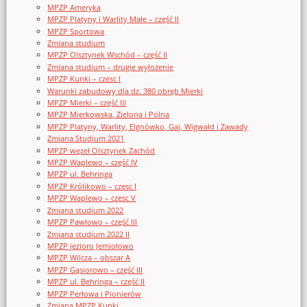
MPZP Ameryka
MPZP Platyny i Warlity Małe – część II
MPZP Sportowa
Zmiana studium
MPZP Olsztynek Wschód – część II
Zmiana studium – drugie wyłożenie
MPZP Kunki – czesc I
Warunki zabudowy dla dz. 380 obręb Mierki
MPZP Mierki – część III
MPZP Mierkowska, Zielona i Polna
MPZP Platyny, Warlity, Elgnówko, Gaj, Wigwałd i Zawady
Zmiana Studium 2021
MPZP węzeł Olsztynek Zachód
MPZP Waplewo – część IV
MPZP ul. Behringa
MPZP Królikowo – czesc I
MPZP Waplewo – czesc V
Zmiana studium 2022
MPZP Pawłowo – część III
Zmiana studium 2022 II
MPZP jezioro Jemiołowo
MPZP Wilcza – obszar A
MPZP Gąsiorowo – część III
MPZP ul. Behringa – część II
MPZP Perłowa i Pionierów
Zmiana MPZP Kunki