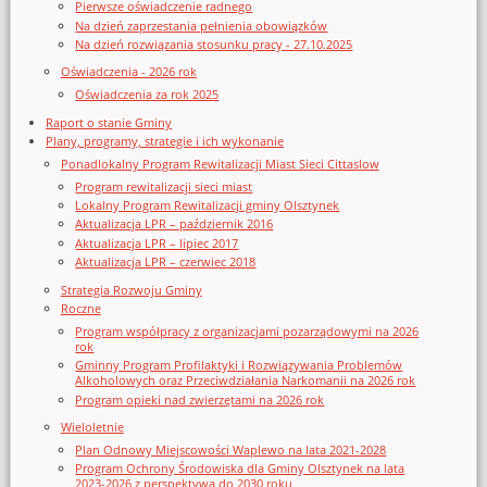
Pierwsze oświadczenie radnego
Na dzień zaprzestania pełnienia obowiązków
Na dzień rozwiązania stosunku pracy - 27.10.2025
Oświadczenia - 2026 rok
Oświadczenia za rok 2025
Raport o stanie Gminy
Plany, programy, strategie i ich wykonanie
Ponadlokalny Program Rewitalizacji Miast Sieci Cittaslow
Program rewitalizacji sieci miast
Lokalny Program Rewitalizacji gminy Olsztynek
Aktualizacja LPR – październik 2016
Aktualizacja LPR – lipiec 2017
Aktualizacja LPR – czerwiec 2018
Strategia Rozwoju Gminy
Roczne
Program współpracy z organizacjami pozarządowymi na 2026
rok
Gminny Program Profilaktyki i Rozwiązywania Problemów
Alkoholowych oraz Przeciwdziałania Narkomanii na 2026 rok
Program opieki nad zwierzętami na 2026 rok
Wieloletnie
Plan Odnowy Miejscowości Waplewo na lata 2021-2028
Program Ochrony Środowiska dla Gminy Olsztynek na lata
2023-2026 z perspektywą do 2030 roku