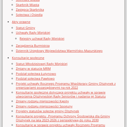
Skarbnik Miasta
Zastępca Skarbnika
Sołectwa i Osiedla
Akty prawne
Statut Gminy
Uchwały Rady Miejskiej
Rejestry uchwał Rady Miejskiej
Zarządzenia Burmistrza
Dziennik Urzędowy Województwa Warmińsko-Mazurskiego
Konsultacje społeczne
Statut Młodzieżowej Rady Miejskiej
Zmiany w statucie MRM
Podział sołectwa Łutynowo
Podział sołectwa Pawłowo
Projekt uchwały Rocznego Programu Współpracy Gminy Olsztynek z
organizacjami pozarządowymi na rok 2022
Konsultacje społeczne dotyczące projektu uchwały w sprawie
utworzenia Olsztyneckiej Rady Seniorów i nadania jej Statutu
Zmiany rodzaju miejscowości Kąpity
Zmiany rodzaju miejscowości Spoguny
Projekty statutów sołectw gminy Olsztynek
Konsultacje projektu „Programu Ochrony Środowiska dla Gminy
Olsztynek na lata 2023-2026 z perspektywą do roku 2030
Konsultacje w sprawie projektu uchwały Rocznego Programu