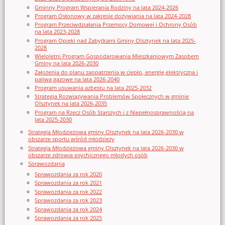
Gminny Program Wspierania Rodziny na lata 2024-2026
Program Osłonowy w zakresie dożywiania na lata 2024-2028
Program Przeciwdziałania Przemocy Domowej i Ochrony Osób
na lata 2023-2028
Program Opieki nad Zabytkami Gminy Olsztynek na lata 2025-
2028
Wieloletni Program Gospodarowania Mieszkaniowym Zasobem
Gminy na lata 2026-2030
Założenia do planu zaopatrzenia w ciepło, energię elektryczna i
paliwa gazowe na lata 2026-2040
Program usuwania azbestu na lata 2025-2032
Strategia Rozwiązywania Problemów Społecznych w gminie
Olsztynek na lata 2026-2035
Program na Rzecz Osób Starszych i z Niepełnosprawnością na
lata 2025-2030
Strategia Młodzieżowa gminy Olsztynek na lata 2026-2030 w
obszarze sportu wśród młodzieży
Strategia Młodzieżowa gminy Olsztynek na lata 2026-2030 w
obszarze zdrowia psychicznego młodych osób
Sprawozdania
Sprawozdania za rok 2020
Sprawozdania za rok 2021
Sprawozdania za rok 2022
Sprawozdania za rok 2023
Sprawozdania za rok 2024
Sprawozdania za rok 2025