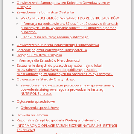
Obwieszczenia Samorządowego Kolegium Odwoławczego w
Olsztynie
Zawiadomienia Burmistrza Olsztynka
WYKAZ NIERUCHOMOŚCI WPISANYCH DO REJESTRU ZABYTKÓW.
Informacja na podstawie art. 37 ust. 1 pkt 2 ustawy o finansach
publicznych - m.in. wykonanie budżetu JST umorzenia pomoc
publiczna.
II Konkurs na realizację zadania publicznego
Obwieszczenia Ministra Infrastruktury i Budwonictwa
Sprzedaż pojazdu Volkswagen Transporter T4
Decyzje Burmistrza Olsztynka
Informacje dla Zarządców Nieruchomości
Zestawienie danych dotyczących czynszów najmu lokali
mieszkalnych, nienależących do publicznego zasobu
mieszkaniowego, w położonych na obszarze Gminy Olsztynek.
Obwieszczenia Starosty Olsztyńskiego
Zawiadomienie o wszczęciu postępowania w sprawie zmiany
pozwolenia zintegrowanego na prowadzenie instalacji
NUTRIPOL Sp. z o.o.
Ogłoszenia sprzedażowe
Ogłoszenia sprzedażowe
Uchwała reklamowa
Regionalny Zarząd Gospodarki Wodnej w Białymstoku
INFORMACJA O OPŁACIE ZA ZMNIEJSZENIE NATURALNEJ RETENCJI
TERENOWEJ