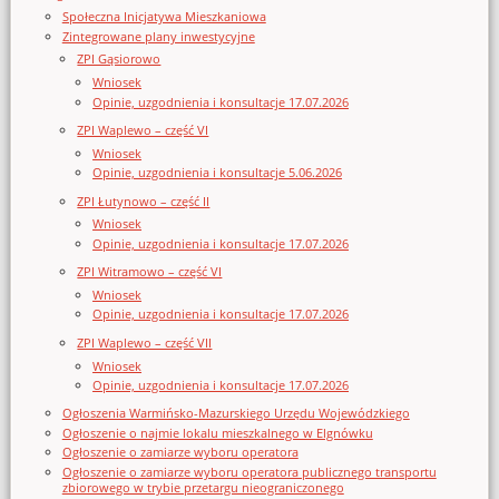
Społeczna Inicjatywa Mieszkaniowa
Zintegrowane plany inwestycyjne
ZPI Gąsiorowo
Wniosek
Opinie, uzgodnienia i konsultacje 17.07.2026
ZPI Waplewo – część VI
Wniosek
Opinie, uzgodnienia i konsultacje 5.06.2026
ZPI Łutynowo – część II
Wniosek
Opinie, uzgodnienia i konsultacje 17.07.2026
ZPI Witramowo – część VI
Wniosek
Opinie, uzgodnienia i konsultacje 17.07.2026
ZPI Waplewo – część VII
Wniosek
Opinie, uzgodnienia i konsultacje 17.07.2026
Ogłoszenia Warmińsko-Mazurskiego Urzędu Wojewódzkiego
Ogłoszenie o najmie lokalu mieszkalnego w Elgnówku
Ogłoszenie o zamiarze wyboru operatora
Ogłoszenie o zamiarze wyboru operatora publicznego transportu
zbiorowego w trybie przetargu nieograniczonego