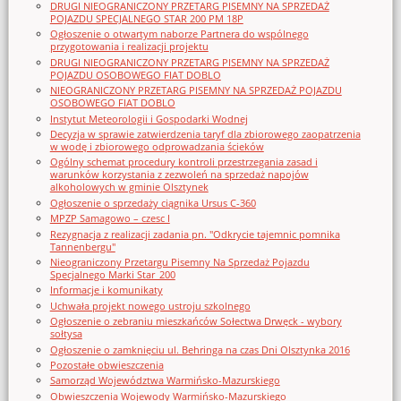
DRUGI NIEOGRANICZONY PRZETARG PISEMNY NA SPRZEDAŻ
POJAZDU SPECJALNEGO STAR 200 PM 18P
Ogłoszenie o otwartym naborze Partnera do wspólnego
przygotowania i realizacji projektu
DRUGI NIEOGRANICZONY PRZETARG PISEMNY NA SPRZEDAŻ
POJAZDU OSOBOWEGO FIAT DOBLO
NIEOGRANICZONY PRZETARG PISEMNY NA SPRZEDAŻ POJAZDU
OSOBOWEGO FIAT DOBLO
Instytut Meteorologii i Gospodarki Wodnej
Decyzja w sprawie zatwierdzenia taryf dla zbiorowego zaopatrzenia
w wodę i zbiorowego odprowadzania ścieków
Ogólny schemat procedury kontroli przestrzegania zasad i
warunków korzystania z zezwoleń na sprzedaż napojów
alkoholowych w gminie Olsztynek
Ogłoszenie o sprzedaży ciągnika Ursus C-360
MPZP Samagowo – czesc I
Rezygnacja z realizacji zadania pn. "Odkrycie tajemnic pomnika
Tannenbergu"
Nieograniczony Przetargu Pisemny Na Sprzedaż Pojazdu
Specjalnego Marki Star_200
Informacje i komunikaty
Uchwała projekt nowego ustroju szkolnego
Ogłoszenie o zebraniu mieszkańców Sołectwa Drwęck - wybory
sołtysa
Ogłoszenie o zamknięciu ul. Behringa na czas Dni Olsztynka 2016
Pozostałe obwieszczenia
Samorząd Województwa Warmińsko-Mazurskiego
Obwieszczenia Wojewody Warmińsko-Mazurskiego