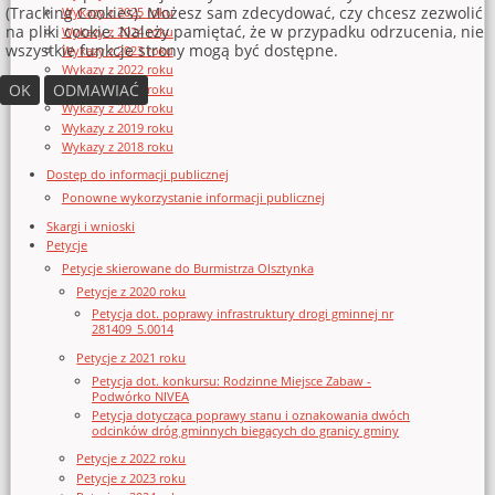
(Tracking Cookies). Możesz sam zdecydować, czy chcesz zezwolić
Wykazy z 2025 roku
na pliki cookie. Należy pamiętać, że w przypadku odrzucenia, nie
Wykazy z 2024 roku
wszystkie funkcje strony mogą być dostępne.
Wykazy z 2023 roku
Wykazy z 2022 roku
OK
ODMAWIAĆ
Wykazy z 2021 roku
Wykazy z 2020 roku
Wykazy z 2019 roku
Wykazy z 2018 roku
Dostęp do informacji publicznej
Ponowne wykorzystanie informacji publicznej
Skargi i wnioski
Petycje
Petycje skierowane do Burmistrza Olsztynka
Petycje z 2020 roku
Petycja dot. poprawy infrastruktury drogi gminnej nr
281409_5.0014
Petycje z 2021 roku
Petycja dot. konkursu: Rodzinne Miejsce Zabaw -
Podwórko NIVEA
Petycja dotycząca poprawy stanu i oznakowania dwóch
odcinków dróg gminnych biegących do granicy gminy
Petycje z 2022 roku
Petycje z 2023 roku