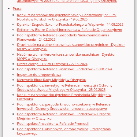
alkoholowych w 2026 roku na terenie miasta i gminy Olsztynek
Praca
Konkurs na stanowisko dyrektora Szkoły Podstawowej nr 1 im.
Noblistów Polskich w Olsztynku - 19.06.2026
Dyrektor Zespołu Szkolno-Przedszkolnego w Waplewie - 14.08.2025
Referent w Biurze Obsługi Interesanta w Referacie Organizacyjnym
Podinspektor w Referacie Gospodarki Nieruchomościami i
Planowania - 24.02.2025
Drugi nabór na wolne kierownicze stanowisko urzędnicze - Dyrektor
MOPS w Olsztynku
Nabór na wolne kierownicze stanowisko urzędnicze - Dyrektor
MOPS w Olsztynku
Prezes Zarządu TBS w Olsztynku - 27.09.2024
Podinspektor w Referacie Finansów i Podatków - 19.08.2024
Inspektor ds. drogownictwa
Kierownik Biura Rady Miejskiej w Olsztynku
Podinspektor ds. inwestycji w Referacie Inwestycji i Ochrony
Środowiska Urzędu Miejskiego w Olsztynku - 25.09.2023
Konkurs na stanowisko dyrektora Przedszkola Miejskiego w
Olsztynku
Podinspektor ds. gospodarki wodno-ściekowej w Referacie
Inwestycji i Ochrony Środowiska - umowa na zastępstwo
Podinspektor w Referacie Finansów i Podatków w Urzędzie
Miejskim w Olsztynku
Podinspektor/inspektor w Referacie Promocji
Podinspektor ds. obronnych, obrony cywilnej i zarządzania
kryzysowego