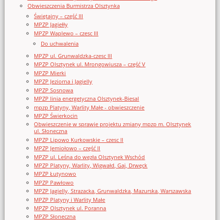
Obwieszczenia Burmistrza Olsztynka
Świętajny – część III
MPZP Jagiełły
MPZP Waplewo – czesc III
Do uchwalenia
MPZP ul. Grunwaldzka-czesc III
MPZP Olsztynek ul. Mrongowiusza – część V
MPZP Mierki
MPZP Jeziorna i Jagielly
MPZP Sosnowa
MPZP linia energetyczna Olsztynek-Biesal
mpzp Platyny, Warlity Małe - obwieszczenie
MPZP Świerkocin
Obwieszczenie w sprawie projektu zmiany mpzp m. Olsztynek
ul. Słoneczna
MPZP Lipowo Kurkowskie – czesc II
MPZP Jemiołowo – część II
MPZP ul. Leśna do węzła Olsztynek Wschód
MPZP Platyny, Warlity, Wigwałd, Gaj, Drwęck
MPZP Łutynowo
MPZP Pawłowo
MPZP Jagielly, Strazacka, Grunwaldzka, Mazurska, Warszawska
MPZP Platyny i Warlity Małe
MPZP Olsztynek ul. Poranna
MPZP Słoneczna