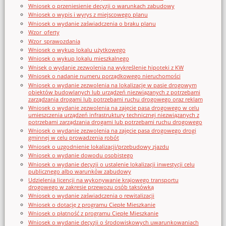
Wniosek o przeniesienie decyzji o warunkach zabudowy
Wniosek o wypis i wyrys z miejscowego planu
Wniosek o wydanie zaświadczenia o braku planu
Wzor_oferty
Wzor_sprawozdania
Wniosek o wykup lokalu użytkowego
Wniosek o wykup lokalu mieszkalnego
Wnisek o wydanie zezwolenia na wykreślenie hipoteki z KW
Wniosek o nadanie numeru porządkowego nieruchomości
Wniosek o wydanie zezwolenia na lokalizację w pasie drogowym
obiektów budowlanych lub urządzeń niezwiązanych z potrzebami
zarządzania drogami lub potrzebami ruchu drogowego oraz reklam
Wniosek o wydanie zezwolenia na zajęcie pasa drogowego w celu
umieszczenia urządzeń infrastruktury technicznej niezwiązanych z
potrzebami zarządzania drogami lub potrzebami ruchu drogowego
Wniosek o wydanie zezwolenia na zajęcie pasa drogowego drogi
gminnej w celu prowadzenia robót
Wniosek o uzgodnienie lokalizacji/przebudowy zjazdu
Wniosek o wydanie dowodu osobistego
Wniosek o wydanie decyzji o ustalenie lokalizacji inwestycji celu
publicznego albo warunków zabudowy
Udzielenia licencji na wykonywanie krajowego transportu
drogowego w zakresie przewozu osób taksówką
Wniosek o wydanie zaświadczenia o rewitalizacji
Wniosek o dotację z programu Ciepłe Mieszkanie
Wniosek o płatność z programu Ciepłe Mieszkanie
Wniosek o wydanie decyzji o środowiskowych uwarunkowaniach