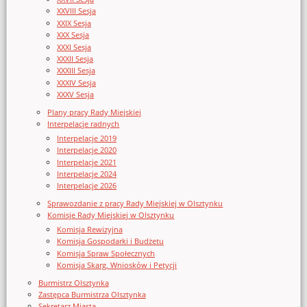
XXVIII Sesja
XXIX Sesja
XXX Sesja
XXXI Sesja
XXXII Sesja
XXXIII Sesja
XXXIV Sesja
XXXV Sesja
Plany pracy Rady Miejskiej
Interpelacje radnych
Interpelacje 2019
Interpelacje 2020
Interpelacje 2021
Interpelacje 2024
Interpelacje 2026
Sprawozdanie z pracy Rady Miejskiej w Olsztynku
Komisje Rady Miejskiej w Olsztynku
Komisja Rewizyjna
Komisja Gospodarki i Budżetu
Komisja Spraw Społecznych
Komisja Skarg, Wniosków i Petycji
Burmistrz Olsztynka
Zastępca Burmistrza Olsztynka
Sekretarz Miasta