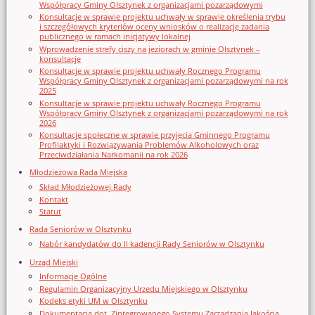
Współpracy Gminy Olsztynek z organizacjami pozarządowymi
Konsultacje w sprawie projektu uchwały w sprawie określenia trybu
i szczegółowych kryteriów oceny wniosków o realizację zadania
publicznego w ramach inicjatywy lokalnej
Wprowadzenie strefy ciszy na jeziorach w gminie Olsztynek –
konsultacje
Konsultacje w sprawie projektu uchwały Rocznego Programu
Współpracy Gminy Olsztynek z organizacjami pozarządowymi na rok
2025
Konsultacje w sprawie projektu uchwały Rocznego Programu
Współpracy Gminy Olsztynek z organizacjami pozarządowymi na rok
2026
Konsultacje społeczne w sprawie przyjęcia Gminnego Programu
Profilaktyki i Rozwiązywania Problemów Alkoholowych oraz
Przeciwdziałania Narkomanii na rok 2026
Młodzieżowa Rada Miejska
Skład Młodzieżowej Rady
Kontakt
Statut
Rada Seniorów w Olsztynku
Nabór kandydatów do II kadencji Rady Seniorów w Olsztynku
Urząd Miejski
Informacje Ogólne
Regulamin Organizacyjny Urzedu Miejskiego w Olsztynku
Kodeks etyki UM w Olsztynku
Dokumentacja dot. Zintegrowanego Systemu Zarządzania Jakością