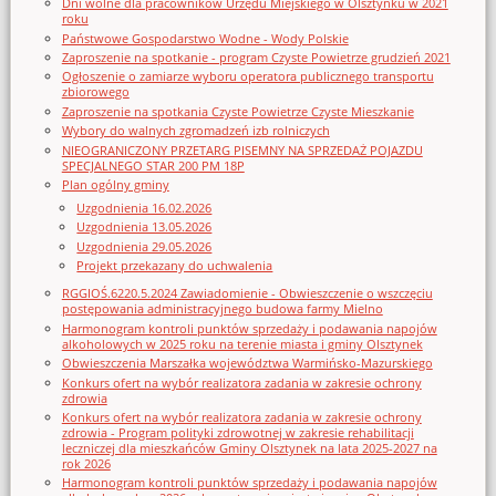
Dni wolne dla pracowników Urzędu Miejskiego w Olsztynku w 2021
roku
Państwowe Gospodarstwo Wodne - Wody Polskie
Zaproszenie na spotkanie - program Czyste Powietrze grudzień 2021
Ogłoszenie o zamiarze wyboru operatora publicznego transportu
zbiorowego
Zaproszenie na spotkania Czyste Powietrze Czyste Mieszkanie
Wybory do walnych zgromadzeń izb rolniczych
NIEOGRANICZONY PRZETARG PISEMNY NA SPRZEDAŻ POJAZDU
SPECJALNEGO STAR 200 PM 18P
Plan ogólny gminy
Uzgodnienia 16.02.2026
Uzgodnienia 13.05.2026
Uzgodnienia 29.05.2026
Projekt przekazany do uchwalenia
RGGIOŚ.6220.5.2024 Zawiadomienie - Obwieszczenie o wszczęciu
postępowania administracyjnego budowa farmy Mielno
Harmonogram kontroli punktów sprzedaży i podawania napojów
alkoholowych w 2025 roku na terenie miasta i gminy Olsztynek
Obwieszczenia Marszałka województwa Warmińsko-Mazurskiego
Konkurs ofert na wybór realizatora zadania w zakresie ochrony
zdrowia
Konkurs ofert na wybór realizatora zadania w zakresie ochrony
zdrowia - Program polityki zdrowotnej w zakresie rehabilitacji
leczniczej dla mieszkańców Gminy Olsztynek na lata 2025-2027 na
rok 2026
Harmonogram kontroli punktów sprzedaży i podawania napojów