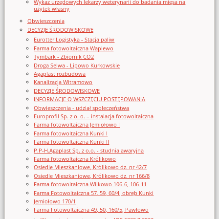
Wykaz urzędowych lekarzy weterynarii do badania mięsa na
użytek własny
Obwieszczenia
DECYZJE ŚRODOWISKOWE
Eurotter Logistyka - Stacja paliw
Farma fotowoltaiczna Waplewo
Tymbark - Zbiornik CO2
Droga Selwa - Lipowo Kurkowskie
Agaplast rozbudowa
Kanalizacja Witramowo
DECYZJE ŚRODOWISKOWE
INFORMACJE O WSZCZĘCIU POSTĘPOWANIA
Obwieszczenia - udział społeczeństwa
Europrofil Sp. z o. o. – instalacja fotowoltaiczna
Farma fotowoltaiczna Jemiołowo I
Farma fotowoltaiczna Kunki I
Farma fotowoltaiczna Kunki II
P.P-H.Agaplast Sp. z o.o. - studnia awaryjna
Farma fotowoltaiczna Królikowo
Osiedle Mieszkaniowe, Królikowo dz. nr 42/7
Osiedle Mieszkaniowe, Królikowo dz. nr 166/8
Farma fotowoltaiczna Wilkowo 106-6, 106-11
Farma Fotowoltaiczna 57, 59, 60/4, obręb Kunki
Jemiołowo 170/1
Farma Fotowoltaiczna 49, 50, 160/5, Pawłowo