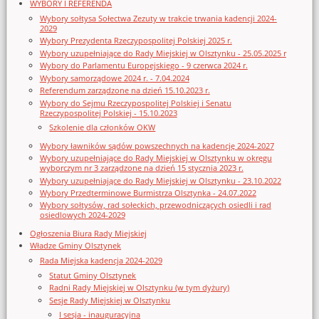
WYBORY I REFERENDA
Wybory sołtysa Sołectwa Zezuty w trakcie trwania kadencji 2024-
2029
Wybory Prezydenta Rzeczypospolitej Polskiej 2025 r.
Wybory uzupełniające do Rady Miejskiej w Olsztynku - 25.05.2025 r
Wybory do Parlamentu Europejskiego - 9 czerwca 2024 r.
Wybory samorządowe 2024 r. - 7.04.2024
Referendum zarządzone na dzień 15.10.2023 r.
Wybory do Sejmu Rzeczypospolitej Polskiej i Senatu
Rzeczypospolitej Polskiej - 15.10.2023
Szkolenie dla członków OKW
Wybory ławników sądów powszechnych na kadencję 2024-2027
Wybory uzupełniające do Rady Miejskiej w Olsztynku w okręgu
wyborczym nr 3 zarządzone na dzień 15 stycznia 2023 r.
Wybory uzupełniające do Rady Miejskiej w Olsztynku - 23.10.2022
Wybory Przedterminowe Burmistrza Olsztynka - 24.07.2022
Wybory sołtysów, rad sołeckich, przewodniczących osiedli i rad
osiedlowych 2024-2029
Ogłoszenia Biura Rady Miejskiej
Władze Gminy Olsztynek
Rada Miejska kadencja 2024-2029
Statut Gminy Olsztynek
Radni Rady Miejskiej w Olsztynku (w tym dyżury)
Sesje Rady Miejskiej w Olsztynku
I sesja - inauguracyjna