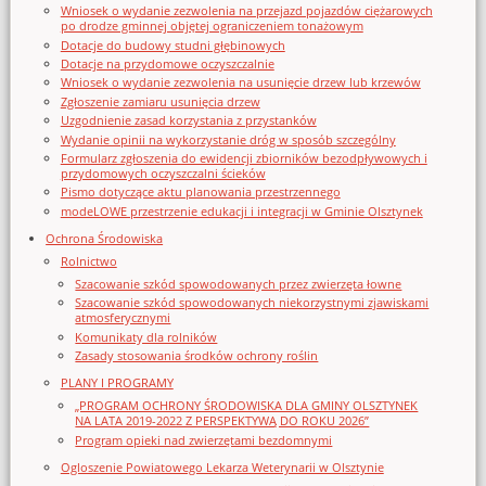
Wniosek o wydanie zezwolenia na przejazd pojazdów ciężarowych
po drodze gminnej objętej ograniczeniem tonażowym
Dotacje do budowy studni głębinowych
Dotacje na przydomowe oczyszczalnie
Wniosek o wydanie zezwolenia na usunięcie drzew lub krzewów
Zgłoszenie zamiaru usunięcia drzew
Uzgodnienie zasad korzystania z przystanków
Wydanie opinii na wykorzystanie dróg w sposób szczególny
Formularz zgłoszenia do ewidencji zbiorników bezodpływowych i
przydomowych oczyszczalni ścieków
Pismo dotyczące aktu planowania przestrzennego
modeLOWE przestrzenie edukacji i integracji w Gminie Olsztynek
Ochrona Środowiska
Rolnictwo
Szacowanie szkód spowodowanych przez zwierzęta łowne
Szacowanie szkód spowodowanych niekorzystnymi zjawiskami
atmosferycznymi
Komunikaty dla rolników
Zasady stosowania środków ochrony roślin
PLANY I PROGRAMY
„PROGRAM OCHRONY ŚRODOWISKA DLA GMINY OLSZTYNEK
NA LATA 2019-2022 Z PERSPEKTYWĄ DO ROKU 2026”
Program opieki nad zwierzętami bezdomnymi
Ogloszenie Powiatowego Lekarza Weterynarii w Olsztynie