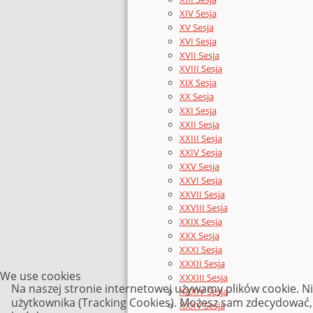
XIV Sesja
XV Sesja
XVI Sesja
XVII Sesja
XVIII Sesja
XIX Sesja
XX Sesja
XXI Sesja
XXII Sesja
XXIII Sesja
XXIV Sesja
XXV Sesja
XXVI Sesja
XXVII Sesja
XXVIII Sesja
XXIX Sesja
XXX Sesja
XXXI Sesja
XXXII Sesja
We use cookies
XXXIII Sesja
Na naszej stronie internetowej używamy plików cookie. N
XXXIV Sesja
użytkownika (Tracking Cookies). Możesz sam zdecydować, c
XXXV Sesja