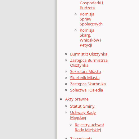
Gospodarki i
Budżetu
Komisja
Spraw
Społecznych
Komisja
Skarg,
Wniosków i
Petycji
Burmistrz Olsztynka
Zastępca Burmistrza
Olsztynka
Sekretarz Miasta
Skarbnik Miasta
Zastępca Skarbnika
Sołectwa i Osiedla
Akty prawne
Statut Gminy
Uchwały Rady
Miejskiej
Rejestry uchwał
Rady Miejskiej
Zarządzenia