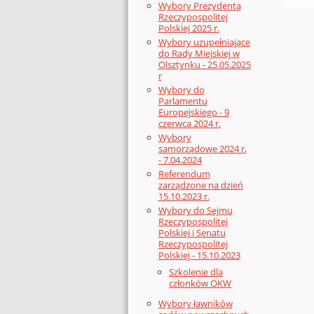
Wybory Prezydenta
Rzeczypospolitej
Polskiej 2025 r.
Wybory uzupełniające
do Rady Miejskiej w
Olsztynku - 25.05.2025
r
Wybory do
Parlamentu
Europejskiego - 9
czerwca 2024 r.
Wybory
samorządowe 2024 r.
- 7.04.2024
Referendum
zarządzone na dzień
15.10.2023 r.
Wybory do Sejmu
Rzeczypospolitej
Polskiej i Senatu
Rzeczypospolitej
Polskiej - 15.10.2023
Szkolenie dla
członków OKW
Wybory ławników