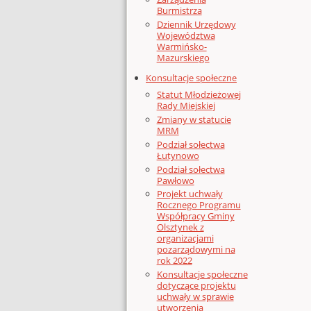
Burmistrza
Dziennik Urzędowy
Województwa
Warmińsko-
Mazurskiego
Konsultacje społeczne
Statut Młodzieżowej
Rady Miejskiej
Zmiany w statucie
MRM
Podział sołectwa
Łutynowo
Podział sołectwa
Pawłowo
Projekt uchwały
Rocznego Programu
Współpracy Gminy
Olsztynek z
organizacjami
pozarządowymi na
rok 2022
Konsultacje społeczne
dotyczące projektu
uchwały w sprawie
utworzenia