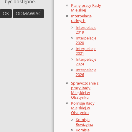
być dostępne.
Plany pracy Rady
Miejskiej
OK
ODMAWIAĆ
Interpelacje
radnych
Interpelacje
2019
Interpelacje
2020
Interpelacje
2021
Interpelacje
2024
Interpelacje
2026
Sprawozdanie z
pracy Rady
Miejskiej w
Olsztynku
Komisje Rady
Miejskiej w
Olsztynku
Komisja
Rewizyjna
Komisja