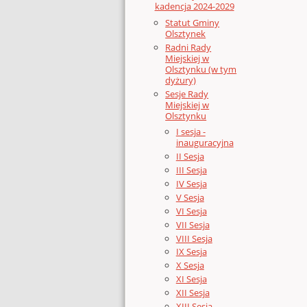
kadencja 2024-2029
Statut Gminy
Olsztynek
Radni Rady
Miejskiej w
Olsztynku (w tym
dyżury)
Sesje Rady
Miejskiej w
Olsztynku
I sesja -
inauguracyjna
II Sesja
III Sesja
IV Sesja
V Sesja
VI Sesja
VII Sesja
VIII Sesja
IX Sesja
X Sesja
XI Sesja
XII Sesja
XIII Sesja