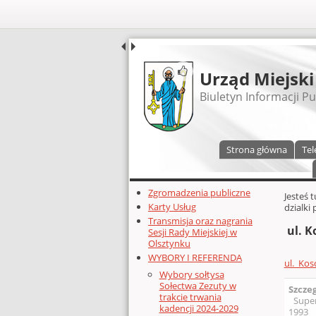
UDOSTĘPNIJ
Urząd Miejski
Biuletyn Informacji Pu
Menu główne
Strona główna
Tel
Dodatkowe zasoby (lewa kolumn
Zgromadzenia publiczne
Głównej 
Jesteś 
Karty Usług
dzialki 
Transmisja oraz nagrania
ul. K
Sesji Rady Miejskiej w
Olsztynku
WYBORY I REFERENDA
ul._Kos
Wybory sołtysa
Sołectwa Zezuty w
Szcze
trakcie trwania
Supe
kadencji 2024-2029
1993