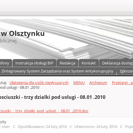
S
 w Olsztynku
blicznej
efony
Instrukcja obsługi BIP
Redakcja
Kontakt
Deklaracja dostę
Zintegrowany System Zarządzania oraz System Antykorupcyjny
Zgłosze
a)
zawartości
tutaj:
Ułatwienia dla osób niesłyszących
MENU
Archiwum
Przetargi - 
pod uslugi - 08.01 .2010
osciuszki - trzy dzialki pod uslugi - 08.01 .2010
ciuszki_-_trzy_dzialki_pod_uslugi_-_08.01_.2010.doc
góły
r User
Opublikowano: 24 luty 2016
Utworzono: 24 luty 2016
Popr