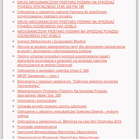
DRUGI NIEOGRANICZONY PRZETARG PISEMNY NA SPRZEDAŻ
POJAZDU SPECJALNEGO STAR 200 PM 18P
Ogłoszenie o otwartym naborze Partnera do wspólnego
przygotowania i realizacji projektu
DRUGI NIEOGRANICZONY PRZETARG PISEMNY NA SPRZEDAŻ
POJAZDU OSOBOWEGO FIAT DOBLO
NIEOGRANICZONY PRZETARG PISEMNY NA SPRZEDAŻ POJAZDU
OSOBOWEGO FIAT DOBLO
Instytut Meteorologii i Gospodarki Wodnej
Decyzja w sprawie zatwierdzenia taryf dla zbiorowego zaopatrzenia
w wodę i zbiorowego odprowadzania ścieków
Ogólny schemat procedury kontroli przestrzegania zasad i
warunków korzystania z zezwoleń na sprzedaż napojów
alkoholowych w gminie Olsztynek
Ogłoszenie o sprzedaży ciągnika Ursus C-360
MPZP Samagowo – czesc I
Rezygnacja z realizacji zadania pn. "Odkrycie tajemnic pomnika
Tannenbergu"
Nieograniczony Przetargu Pisemny Na Sprzedaż Pojazdu
Specjalnego Marki Star_200
Informacje i komunikaty
Uchwała projekt nowego ustroju szkolnego
Ogłoszenie o zebraniu mieszkańców Sołectwa Drwęck - wybory
sołtysa
Ogłoszenie o zamknięciu ul. Behringa na czas Dni Olsztynka 2016
Pozostałe obwieszczenia
Samorząd Województwa Warmińsko-Mazurskiego
Obwieszczenia Wojewody Warmińsko-Mazurskiego