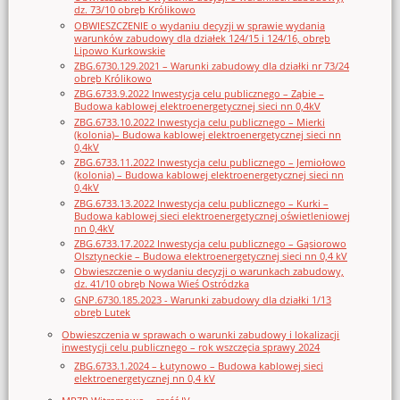
dz. 73/10 obręb Królikowo
OBWIESZCZENIE o wydaniu decyzji w sprawie wydania
warunków zabudowy dla działek 124/15 i 124/16, obręb
Lipowo Kurkowskie
ZBG.6730.129.2021 – Warunki zabudowy dla działki nr 73/24
obręb Królikowo
ZBG.6733.9.2022 Inwestycja celu publicznego – Ząbie –
Budowa kablowej elektroenergetycznej sieci nn 0,4kV
ZBG.6733.10.2022 Inwestycja celu publicznego – Mierki
(kolonia)– Budowa kablowej elektroenergetycznej sieci nn
0,4kV
ZBG.6733.11.2022 Inwestycja celu publicznego – Jemiołowo
(kolonia) – Budowa kablowej elektroenergetycznej sieci nn
0,4kV
ZBG.6733.13.2022 Inwestycja celu publicznego – Kurki –
Budowa kablowej sieci elektroenergetycznej oświetleniowej
nn 0,4kV
ZBG.6733.17.2022 Inwestycja celu publicznego – Gąsiorowo
Olsztyneckie – Budowa elektroenergetycznej sieci nn 0,4 kV
Obwieszczenie o wydaniu decyzji o warunkach zabudowy,
dz. 41/10 obręb Nowa Wieś Ostródzka
GNP.6730.185.2023 - Warunki zabudowy dla działki 1/13
obręb Lutek
Obwieszczenia w sprawach o warunki zabudowy i lokalizacji
inwestycji celu publicznego – rok wszczęcia sprawy 2024
ZBG.6733.1.2024 – Łutynowo – Budowa kablowej sieci
elektroenergetycznej nn 0,4 kV