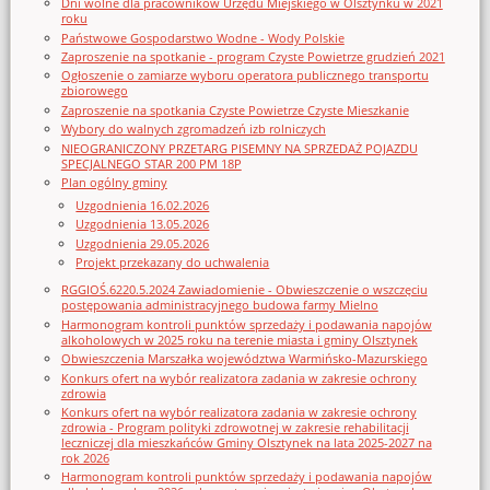
Dni wolne dla pracowników Urzędu Miejskiego w Olsztynku w 2021
roku
Państwowe Gospodarstwo Wodne - Wody Polskie
Zaproszenie na spotkanie - program Czyste Powietrze grudzień 2021
Ogłoszenie o zamiarze wyboru operatora publicznego transportu
zbiorowego
Zaproszenie na spotkania Czyste Powietrze Czyste Mieszkanie
Wybory do walnych zgromadzeń izb rolniczych
NIEOGRANICZONY PRZETARG PISEMNY NA SPRZEDAŻ POJAZDU
SPECJALNEGO STAR 200 PM 18P
Plan ogólny gminy
Uzgodnienia 16.02.2026
Uzgodnienia 13.05.2026
Uzgodnienia 29.05.2026
Projekt przekazany do uchwalenia
RGGIOŚ.6220.5.2024 Zawiadomienie - Obwieszczenie o wszczęciu
postępowania administracyjnego budowa farmy Mielno
Harmonogram kontroli punktów sprzedaży i podawania napojów
alkoholowych w 2025 roku na terenie miasta i gminy Olsztynek
Obwieszczenia Marszałka województwa Warmińsko-Mazurskiego
Konkurs ofert na wybór realizatora zadania w zakresie ochrony
zdrowia
Konkurs ofert na wybór realizatora zadania w zakresie ochrony
zdrowia - Program polityki zdrowotnej w zakresie rehabilitacji
leczniczej dla mieszkańców Gminy Olsztynek na lata 2025-2027 na
rok 2026
Harmonogram kontroli punktów sprzedaży i podawania napojów