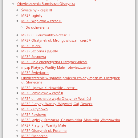
Obwieszczenia Burmistrza Olsztynka
Świętajny – część III
MPZP Jagiełły
MPZP Waplewo – czesc III
Do uchwalenia
MPZP ul. Grunwaldzka-czesc III
MPZP Olsztynek ul. Mrongowiusza – część V
MPZP Mierki
MPZP Jeziorna i Jagielly
MPZP Sosnowa
MPZP linia energetyczna Olsztynek-Biesal
mpzp Platyny, Warlity Małe - obwieszczenie
MPZP Świerkocin
Obwieszczenie w sprawie projektu zmiany mpzp m. Olsztynek
ul. Słoneczna
MPZP Lipowo Kurkowskie – czesc II
MPZP Jemiołowo – część II
MPZP ul. Leśna do węzła Olsztynek Wschód
MPZP Platyny, Warlity, Wigwałd, Gaj, Drwęck
MPZP Łutynowo
MPZP Pawłowo
MPZP Jagielly, Strazacka, Grunwaldzka, Mazurska, Warszawska
MPZP Platyny i Warlity Małe
MPZP Olsztynek ul. Poranna
MPZP Słoneczna