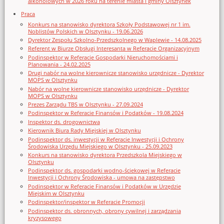
alkoholowych w 2026 roku na terenie miasta i gminy Olsztynek
Praca
Konkurs na stanowisko dyrektora Szkoły Podstawowej nr 1 im.
Noblistów Polskich w Olsztynku - 19.06.2026
Dyrektor Zespołu Szkolno-Przedszkolnego w Waplewie - 14.08.2025
Referent w Biurze Obsługi Interesanta w Referacie Organizacyjnym
Podinspektor w Referacie Gospodarki Nieruchomościami i
Planowania - 24.02.2025
Drugi nabór na wolne kierownicze stanowisko urzędnicze - Dyrektor
MOPS w Olsztynku
Nabór na wolne kierownicze stanowisko urzędnicze - Dyrektor
MOPS w Olsztynku
Prezes Zarządu TBS w Olsztynku - 27.09.2024
Podinspektor w Referacie Finansów i Podatków - 19.08.2024
Inspektor ds. drogownictwa
Kierownik Biura Rady Miejskiej w Olsztynku
Podinspektor ds. inwestycji w Referacie Inwestycji i Ochrony
Środowiska Urzędu Miejskiego w Olsztynku - 25.09.2023
Konkurs na stanowisko dyrektora Przedszkola Miejskiego w
Olsztynku
Podinspektor ds. gospodarki wodno-ściekowej w Referacie
Inwestycji i Ochrony Środowiska - umowa na zastępstwo
Podinspektor w Referacie Finansów i Podatków w Urzędzie
Miejskim w Olsztynku
Podinspektor/inspektor w Referacie Promocji
Podinspektor ds. obronnych, obrony cywilnej i zarządzania
kryzysowego