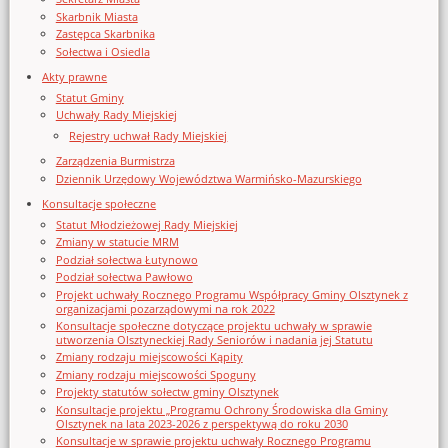
Skarbnik Miasta
Zastępca Skarbnika
Sołectwa i Osiedla
Akty prawne
Statut Gminy
Uchwały Rady Miejskiej
Rejestry uchwał Rady Miejskiej
Zarządzenia Burmistrza
Dziennik Urzędowy Województwa Warmińsko-Mazurskiego
Konsultacje społeczne
Statut Młodzieżowej Rady Miejskiej
Zmiany w statucie MRM
Podział sołectwa Łutynowo
Podział sołectwa Pawłowo
Projekt uchwały Rocznego Programu Współpracy Gminy Olsztynek z
organizacjami pozarządowymi na rok 2022
Konsultacje społeczne dotyczące projektu uchwały w sprawie
utworzenia Olsztyneckiej Rady Seniorów i nadania jej Statutu
Zmiany rodzaju miejscowości Kąpity
Zmiany rodzaju miejscowości Spoguny
Projekty statutów sołectw gminy Olsztynek
Konsultacje projektu „Programu Ochrony Środowiska dla Gminy
Olsztynek na lata 2023-2026 z perspektywą do roku 2030
Konsultacje w sprawie projektu uchwały Rocznego Programu