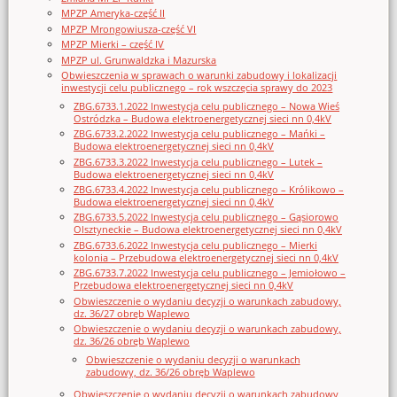
MPZP Ameryka-część II
MPZP Mrongowiusza-część VI
MPZP Mierki – część IV
MPZP ul. Grunwaldzka i Mazurska
Obwieszczenia w sprawach o warunki zabudowy i lokalizacji
inwestycji celu publicznego – rok wszczęcia sprawy do 2023
ZBG.6733.1.2022 Inwestycja celu publicznego – Nowa Wieś
Ostródzka – Budowa elektroenergetycznej sieci nn 0,4kV
ZBG.6733.2.2022 Inwestycja celu publicznego – Mańki –
Budowa elektroenergetycznej sieci nn 0,4kV
ZBG.6733.3.2022 Inwestycja celu publicznego – Lutek –
Budowa elektroenergetycznej sieci nn 0,4kV
ZBG.6733.4.2022 Inwestycja celu publicznego – Królikowo –
Budowa elektroenergetycznej sieci nn 0,4kV
ZBG.6733.5.2022 Inwestycja celu publicznego – Gąsiorowo
Olsztyneckie – Budowa elektroenergetycznej sieci nn 0,4kV
ZBG.6733.6.2022 Inwestycja celu publicznego – Mierki
kolonia – Przebudowa elektroenergetycznej sieci nn 0,4kV
ZBG.6733.7.2022 Inwestycja celu publicznego – Jemiołowo –
Przebudowa elektroenergetycznej sieci nn 0,4kV
Obwieszczenie o wydaniu decyzji o warunkach zabudowy,
dz. 36/27 obręb Waplewo
Obwieszczenie o wydaniu decyzji o warunkach zabudowy,
dz. 36/26 obręb Waplewo
Obwieszczenie o wydaniu decyzji o warunkach
zabudowy, dz. 36/26 obręb Waplewo
Obwieszczenie o wydaniu decyzji o warunkach zabudowy,