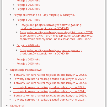
Petycje z 2024 roku
Petycje z 2025 roku
Petycje z 2026 roku
Petycje skierowane do Rady Miejskiej w Olsztynku
Petycje z 2021 roku
Petycja dot. podjęcia uchwały w sprawie gwarancji
producentów szczepionek na COVID-19
Petycja dot. podjęcia uchwały poierającej list otwarty STOP
zabójczenmu GMO - STOP niebezpiecznej szczepionce oraz
zaprzestania eksperymentu na mieszkańcach Polski i inne
Petycje z 2020 roku
Petycja dot. podjęcia uchwały w sprawie gwarancji
producentów szczepionek na COVID-19
Petycje z 2023 roku
Petycje z 2025 roku
Organizacje Pozarządowe
II otwarty konkurs na realizację zadań publicznych w 2026 r.
I otwarty konkurs na realizację zadań publicznych w 2026 r.
II otwarty konkurs na realizację zadań publicznych w 2025 r.
I otwarty konkurs na realizację zadań publicznych w 2025 r.
I otwarty konkurs na realizację zadań publicznych w 2024 r.
II otwarty konkurs na realizację zadań publicznych w 2023 r.
I otwarty konkurs na realizację zadań publicznych w 2023 r.
Ogłoszenia