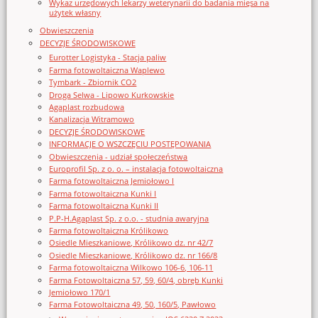
Wykaz urzędowych lekarzy weterynarii do badania mięsa na
użytek własny
Obwieszczenia
DECYZJE ŚRODOWISKOWE
Eurotter Logistyka - Stacja paliw
Farma fotowoltaiczna Waplewo
Tymbark - Zbiornik CO2
Droga Selwa - Lipowo Kurkowskie
Agaplast rozbudowa
Kanalizacja Witramowo
DECYZJE ŚRODOWISKOWE
INFORMACJE O WSZCZĘCIU POSTĘPOWANIA
Obwieszczenia - udział społeczeństwa
Europrofil Sp. z o. o. – instalacja fotowoltaiczna
Farma fotowoltaiczna Jemiołowo I
Farma fotowoltaiczna Kunki I
Farma fotowoltaiczna Kunki II
P.P-H.Agaplast Sp. z o.o. - studnia awaryjna
Farma fotowoltaiczna Królikowo
Osiedle Mieszkaniowe, Królikowo dz. nr 42/7
Osiedle Mieszkaniowe, Królikowo dz. nr 166/8
Farma fotowoltaiczna Wilkowo 106-6, 106-11
Farma Fotowoltaiczna 57, 59, 60/4, obręb Kunki
Jemiołowo 170/1
Farma Fotowoltaiczna 49, 50, 160/5, Pawłowo