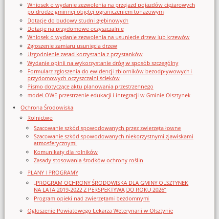
Wniosek o wydanie zezwolenia na przejazd pojazdów ciężarowych
po drodze gminnej objętej ograniczeniem tonażowym
Dotacje do budowy studni głębinowych
Dotacje na przydomowe oczyszczalnie
Wniosek o wydanie zezwolenia na usunięcie drzew lub krzewów
Zgłoszenie zamiaru usunięcia drzew
Uzgodnienie zasad korzystania z przystanków
Wydanie opinii na wykorzystanie dróg w sposób szczególny
Formularz zgłoszenia do ewidencji zbiorników bezodpływowych i
przydomowych oczyszczalni ścieków
Pismo dotyczące aktu planowania przestrzennego
modeLOWE przestrzenie edukacji i integracji w Gminie Olsztynek
Ochrona Środowiska
Rolnictwo
Szacowanie szkód spowodowanych przez zwierzęta łowne
Szacowanie szkód spowodowanych niekorzystnymi zjawiskami
atmosferycznymi
Komunikaty dla rolników
Zasady stosowania środków ochrony roślin
PLANY I PROGRAMY
„PROGRAM OCHRONY ŚRODOWISKA DLA GMINY OLSZTYNEK
NA LATA 2019-2022 Z PERSPEKTYWĄ DO ROKU 2026”
Program opieki nad zwierzętami bezdomnymi
Ogloszenie Powiatowego Lekarza Weterynarii w Olsztynie