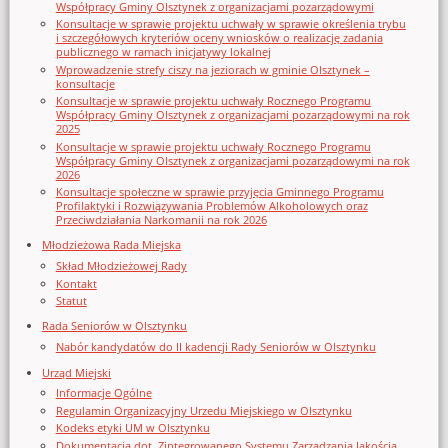
Współpracy Gminy Olsztynek z organizacjami pozarządowymi
Konsultacje w sprawie projektu uchwały w sprawie określenia trybu
i szczegółowych kryteriów oceny wniosków o realizację zadania
publicznego w ramach inicjatywy lokalnej
Wprowadzenie strefy ciszy na jeziorach w gminie Olsztynek –
konsultacje
Konsultacje w sprawie projektu uchwały Rocznego Programu
Współpracy Gminy Olsztynek z organizacjami pozarządowymi na rok
2025
Konsultacje w sprawie projektu uchwały Rocznego Programu
Współpracy Gminy Olsztynek z organizacjami pozarządowymi na rok
2026
Konsultacje społeczne w sprawie przyjęcia Gminnego Programu
Profilaktyki i Rozwiązywania Problemów Alkoholowych oraz
Przeciwdziałania Narkomanii na rok 2026
Młodzieżowa Rada Miejska
Skład Młodzieżowej Rady
Kontakt
Statut
Rada Seniorów w Olsztynku
Nabór kandydatów do II kadencji Rady Seniorów w Olsztynku
Urząd Miejski
Informacje Ogólne
Regulamin Organizacyjny Urzedu Miejskiego w Olsztynku
Kodeks etyki UM w Olsztynku
Dokumentacja dot. Zintegrowanego Systemu Zarządzania Jakością