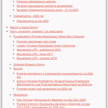
Pierwsze oświadczenie radnego
Na dzień zaprzestania pełnienia obowiązków
Na dzień rozwiązania stosunku pracy - 27.10.2025
Oświadczenia - 2026 rok
Oświadczenia za rok 2025
Raport o stanie Gminy
Plany, programy, strategie i ich wykonanie
Ponadlokalny Program Rewitalizacji Miast Sieci Cittaslow
Program rewitalizacji sieci miast
Lokalny Program Rewitalizacji gminy Olsztynek
Aktualizacja LPR – październik 2016
Aktualizacja LPR – lipiec 2017
Aktualizacja LPR – czerwiec 2018
Strategia Rozwoju Gminy
Roczne
Program współpracy z organizacjami pozarządowymi na 2026
rok
Gminny Program Profilaktyki i Rozwiązywania Problemów
Alkoholowych oraz Przeciwdziałania Narkomanii na 2026 rok
Program opieki nad zwierzętami na 2026 rok
Wieloletnie
Plan Odnowy Miejscowości Waplewo na lata 2021-2028
Program Ochrony Środowiska dla Gminy Olsztynek na lata
2023-2026 z perspektywą do 2030 roku