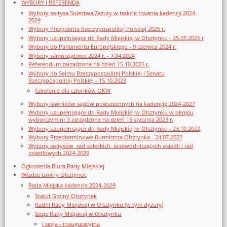
WYBORY I REFERENDA
Wybory sołtysa Sołectwa Zezuty w trakcie trwania kadencji 2024-
2029
Wybory Prezydenta Rzeczypospolitej Polskiej 2025 r.
Wybory uzupełniające do Rady Miejskiej w Olsztynku - 25.05.2025 r
Wybory do Parlamentu Europejskiego - 9 czerwca 2024 r.
Wybory samorządowe 2024 r. - 7.04.2024
Referendum zarządzone na dzień 15.10.2023 r.
Wybory do Sejmu Rzeczypospolitej Polskiej i Senatu
Rzeczypospolitej Polskiej - 15.10.2023
Szkolenie dla członków OKW
Wybory ławników sądów powszechnych na kadencję 2024-2027
Wybory uzupełniające do Rady Miejskiej w Olsztynku w okręgu
wyborczym nr 3 zarządzone na dzień 15 stycznia 2023 r.
Wybory uzupełniające do Rady Miejskiej w Olsztynku - 23.10.2022
Wybory Przedterminowe Burmistrza Olsztynka - 24.07.2022
Wybory sołtysów, rad sołeckich, przewodniczących osiedli i rad
osiedlowych 2024-2029
Ogłoszenia Biura Rady Miejskiej
Władze Gminy Olsztynek
Rada Miejska kadencja 2024-2029
Statut Gminy Olsztynek
Radni Rady Miejskiej w Olsztynku (w tym dyżury)
Sesje Rady Miejskiej w Olsztynku
I sesja - inauguracyjna