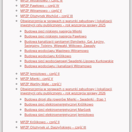
MPZP Witramowo – część IV
MPZP Pawłowo – część IV
MPZP Witramowo – część V
MPZP Olsztynek Wschód – część III
Obwieszczenia w sprawach o warunki zabudowy i lokalizacji
inwestycji celu publicznego – rok wszczęcia sprawy 2025
Budowa sieci niskiego napięcia Mierki
Budowa sieci niskiego napięcia Pawłowo
Budowa kanalizacji sanitarnej Elgnówko, Gaj, Łęciny,
Świętajny, Tolejny, Wigwałd, Wilkowo, Zawady
Budowa wodociągu Waplewo-Witramowo
Budowa wodociągu Królikowo
Budowa sieci wodociągowej Swaderki-Lipowo Kurkowskie
Budowa wodociągu i kanalizacji Witramowo
MPZP Jemiołowo - część II
MPZP Mierki - część V
MPZP Warlity Małe - część I
Obwieszczenia w sprawach o warunki zabudowy i lokalizacji
inwestycji celu publicznego – rok wszczęcia sprawy 2026
Budowa drogi dla rowerów Mierki – Swaderki - Etap 1
Budowa sieci elektroenergetycznej Królikowo
Budowa sieci elektroenergetycznej Marózek
Budowa sieci elektroenergetycznej Jemiołowo
MPZP Królikowo – część II
MPZP Olsztynek ul. Daszyńskiego – część III