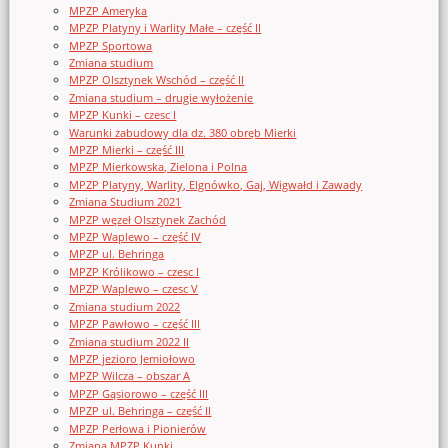
MPZP Ameryka
MPZP Platyny i Warlity Małe – część II
MPZP Sportowa
Zmiana studium
MPZP Olsztynek Wschód – część II
Zmiana studium – drugie wyłożenie
MPZP Kunki – czesc I
Warunki zabudowy dla dz. 380 obręb Mierki
MPZP Mierki – część III
MPZP Mierkowska, Zielona i Polna
MPZP Platyny, Warlity, Elgnówko, Gaj, Wigwałd i Zawady
Zmiana Studium 2021
MPZP węzeł Olsztynek Zachód
MPZP Waplewo – część IV
MPZP ul. Behringa
MPZP Królikowo – czesc I
MPZP Waplewo – czesc V
Zmiana studium 2022
MPZP Pawłowo – część III
Zmiana studium 2022 II
MPZP jezioro Jemiołowo
MPZP Wilcza – obszar A
MPZP Gąsiorowo – część III
MPZP ul. Behringa – część II
MPZP Perłowa i Pionierów
Zmiana MPZP Kunki