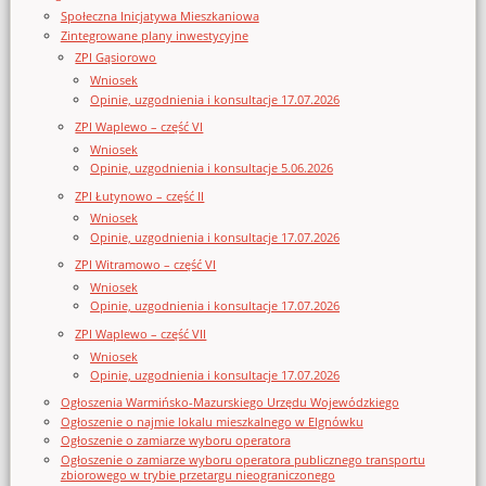
Społeczna Inicjatywa Mieszkaniowa
Zintegrowane plany inwestycyjne
ZPI Gąsiorowo
Wniosek
Opinie, uzgodnienia i konsultacje 17.07.2026
ZPI Waplewo – część VI
Wniosek
Opinie, uzgodnienia i konsultacje 5.06.2026
ZPI Łutynowo – część II
Wniosek
Opinie, uzgodnienia i konsultacje 17.07.2026
ZPI Witramowo – część VI
Wniosek
Opinie, uzgodnienia i konsultacje 17.07.2026
ZPI Waplewo – część VII
Wniosek
Opinie, uzgodnienia i konsultacje 17.07.2026
Ogłoszenia Warmińsko-Mazurskiego Urzędu Wojewódzkiego
Ogłoszenie o najmie lokalu mieszkalnego w Elgnówku
Ogłoszenie o zamiarze wyboru operatora
Ogłoszenie o zamiarze wyboru operatora publicznego transportu
zbiorowego w trybie przetargu nieograniczonego