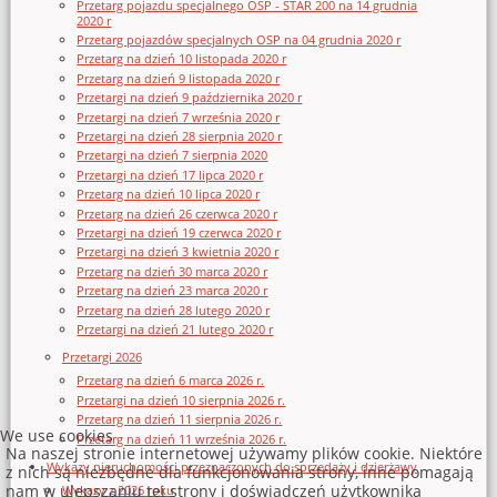
Przetarg pojazdu specjalnego OSP - STAR 200 na 14 grudnia
2020 r
Przetarg pojazdów specjalnych OSP na 04 grudnia 2020 r
Przetarg na dzień 10 listopada 2020 r
Przetarg na dzień 9 listopada 2020 r
Przetargi na dzień 9 października 2020 r
Przetargi na dzień 7 września 2020 r
Przetargi na dzień 28 sierpnia 2020 r
Przetargi na dzień 7 sierpnia 2020
Przetargi na dzień 17 lipca 2020 r
Przetarg na dzień 10 lipca 2020 r
Przetarg na dzień 26 czerwca 2020 r
Przetargi na dzień 19 czerwca 2020 r
Przetargi na dzień 3 kwietnia 2020 r
Przetarg na dzień 30 marca 2020 r
Przetarg na dzień 23 marca 2020 r
Przetarg na dzień 28 lutego 2020 r
Przetargi na dzień 21 lutego 2020 r
Przetargi 2026
Przetarg na dzień 6 marca 2026 r.
Przetargi na dzień 10 sierpnia 2026 r.
Przetarg na dzień 11 sierpnia 2026 r.
We use cookies
Przetarg na dzień 11 września 2026 r.
Na naszej stronie internetowej używamy plików cookie. Niektóre
Wykazy nieruchomości przeznaczonych do sprzedaży i dzierżawy
z nich są niezbędne dla funkcjonowania strony, inne pomagają
nam w ulepszaniu tej strony i doświadczeń użytkownika
Wykazy z 2026 roku