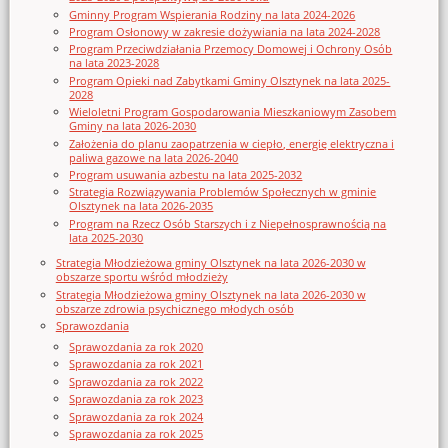
Gminny Program Wspierania Rodziny na lata 2024-2026
Program Osłonowy w zakresie dożywiania na lata 2024-2028
Program Przeciwdziałania Przemocy Domowej i Ochrony Osób
na lata 2023-2028
Program Opieki nad Zabytkami Gminy Olsztynek na lata 2025-
2028
Wieloletni Program Gospodarowania Mieszkaniowym Zasobem
Gminy na lata 2026-2030
Założenia do planu zaopatrzenia w ciepło, energię elektryczna i
paliwa gazowe na lata 2026-2040
Program usuwania azbestu na lata 2025-2032
Strategia Rozwiązywania Problemów Społecznych w gminie
Olsztynek na lata 2026-2035
Program na Rzecz Osób Starszych i z Niepełnosprawnością na
lata 2025-2030
Strategia Młodzieżowa gminy Olsztynek na lata 2026-2030 w
obszarze sportu wśród młodzieży
Strategia Młodzieżowa gminy Olsztynek na lata 2026-2030 w
obszarze zdrowia psychicznego młodych osób
Sprawozdania
Sprawozdania za rok 2020
Sprawozdania za rok 2021
Sprawozdania za rok 2022
Sprawozdania za rok 2023
Sprawozdania za rok 2024
Sprawozdania za rok 2025