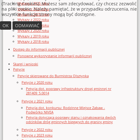
(Tracking Cookies). Możesz sam zdecydować, czy chcesz zezwolić
Wykazy z 2025 roku
na pliki cookie. Należy pamiętać, że w przypadku odrzucenia, nie
Wykazy z 2024 roku
wszystkie funkcje strony mogą być dostępne.
Wykazy z 2023 roku
Wykazy z 2022 roku
OK
ODMAWIAĆ
Wykazy z 2021 roku
Wykazy z 2020 roku
Wykazy z 2019 roku
Wykazy z 2018 roku
Dostęp do informacji publicznej
Ponowne wykorzystanie informacji publicznej
Skargi i wnioski
Petycje
Petycje skierowane do Burmistrza Olsztynka
Petycje z 2020 roku
Petycja dot. poprawy infrastruktury drogi gminnej nr
281409_5.0014
Petycje z 2021 roku
Petycja dot. konkursu: Rodzinne Miejsce Zabaw -
Podwórko NIVEA
Petycja dotycząca poprawy stanu i oznakowania dwóch
odcinków dróg gminnych biegących do granicy gminy
Petycje z 2022 roku
Petycje z 2023 roku