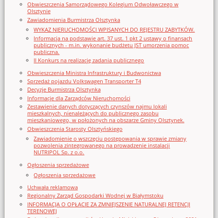
Obwieszczenia Samorządowego Kolegium Odwoławczego w
Olsztynie
Zawiadomienia Burmistrza Olsztynka
WYKAZ NIERUCHOMOŚCI WPISANYCH DO REJESTRU ZABYTKÓW.
Informacja na podstawie art. 37 ust. 1 pkt 2 ustawy o finansach
publicznych - m.in. wykonanie budżetu JST umorzenia pomoc
publiczna.
II Konkurs na realizację zadania publicznego
Obwieszczenia Ministra Infrastruktury i Budwonictwa
Sprzedaż pojazdu Volkswagen Transporter T4
Decyzje Burmistrza Olsztynka
Informacje dla Zarządców Nieruchomości
Zestawienie danych dotyczących czynszów najmu lokali
mieszkalnych, nienależących do publicznego zasobu
mieszkaniowego, w położonych na obszarze Gminy Olsztynek.
Obwieszczenia Starosty Olsztyńskiego
Zawiadomienie o wszczęciu postępowania w sprawie zmiany
pozwolenia zintegrowanego na prowadzenie instalacji
NUTRIPOL Sp. z o.o.
Ogłoszenia sprzedażowe
Ogłoszenia sprzedażowe
Uchwała reklamowa
Regionalny Zarząd Gospodarki Wodnej w Białymstoku
INFORMACJA O OPŁACIE ZA ZMNIEJSZENIE NATURALNEJ RETENCJI
TERENOWEJ