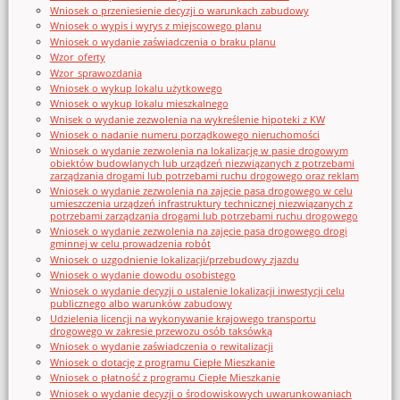
Wniosek o przeniesienie decyzji o warunkach zabudowy
Wniosek o wypis i wyrys z miejscowego planu
Wniosek o wydanie zaświadczenia o braku planu
Wzor_oferty
Wzor_sprawozdania
Wniosek o wykup lokalu użytkowego
Wniosek o wykup lokalu mieszkalnego
Wnisek o wydanie zezwolenia na wykreślenie hipoteki z KW
Wniosek o nadanie numeru porządkowego nieruchomości
Wniosek o wydanie zezwolenia na lokalizację w pasie drogowym
obiektów budowlanych lub urządzeń niezwiązanych z potrzebami
zarządzania drogami lub potrzebami ruchu drogowego oraz reklam
Wniosek o wydanie zezwolenia na zajęcie pasa drogowego w celu
umieszczenia urządzeń infrastruktury technicznej niezwiązanych z
potrzebami zarządzania drogami lub potrzebami ruchu drogowego
Wniosek o wydanie zezwolenia na zajęcie pasa drogowego drogi
gminnej w celu prowadzenia robót
Wniosek o uzgodnienie lokalizacji/przebudowy zjazdu
Wniosek o wydanie dowodu osobistego
Wniosek o wydanie decyzji o ustalenie lokalizacji inwestycji celu
publicznego albo warunków zabudowy
Udzielenia licencji na wykonywanie krajowego transportu
drogowego w zakresie przewozu osób taksówką
Wniosek o wydanie zaświadczenia o rewitalizacji
Wniosek o dotację z programu Ciepłe Mieszkanie
Wniosek o płatność z programu Ciepłe Mieszkanie
Wniosek o wydanie decyzji o środowiskowych uwarunkowaniach