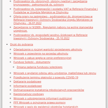
Podinspektor ds. obronnych, obrony cywilnej i zarządzania
kryzysowego - pełnomocnik ds. ochrony
Podinspektor ds. księgowości i podatku VAT w Referacie Finansów i
Podatków w Urzędzie Miejskim w Olsztynku
Oferta pracy na zastępstwo - podinspektor ds. drogownictwa w
Referacie Inwestycji i Ochrony Środowiska Urzędu Miejskiego w
Olsztynku - 26.07.2022
Zarządzenie nr 9/2009 - Regulamin naboru na wolne stanowiska
urzędnicze.
Podinspektor ds. gospodarki wodno–ściekowej w Referacie
Inwestycji i Ochrony Środowiska - 25.10.2022
Druki do pobrania
Oświadczenie o rocznej wartości sprzedanego alkoholu
Wniosek o zezwolenie na sprzedaz alkoholu
Wniosek o zakup węgla w cenie preferencyjnej
Fundusz Sołecki - dokumenty
Zmiana zadania funduszu sołeckiego
Wniosek o wydanie odpisu aktu urodzenia, małżeństwa lub zgonu
Przedłużenie terminu płatności z powodu COVID-19
Deklaracje podatkowe
Informacje podatkowe
Dofinansowanie kształcenia młodocianych pracowników
Kwestonariusz osobowy
Wniosek o udostępnienie informacji publicznej
PPF Wniosek o przyznanie prawa pomocy
Wniosek o wpis do ewidencji obiektów hotelarskich