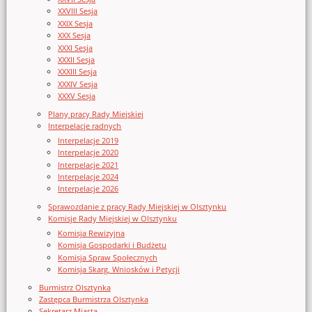
XXVIII Sesja
XXIX Sesja
XXX Sesja
XXXI Sesja
XXXII Sesja
XXXIII Sesja
XXXIV Sesja
XXXV Sesja
Plany pracy Rady Miejskiej
Interpelacje radnych
Interpelacje 2019
Interpelacje 2020
Interpelacje 2021
Interpelacje 2024
Interpelacje 2026
Sprawozdanie z pracy Rady Miejskiej w Olsztynku
Komisje Rady Miejskiej w Olsztynku
Komisja Rewizyjna
Komisja Gospodarki i Budżetu
Komisja Spraw Społecznych
Komisja Skarg, Wniosków i Petycji
Burmistrz Olsztynka
Zastępca Burmistrza Olsztynka
Sekretarz Miasta