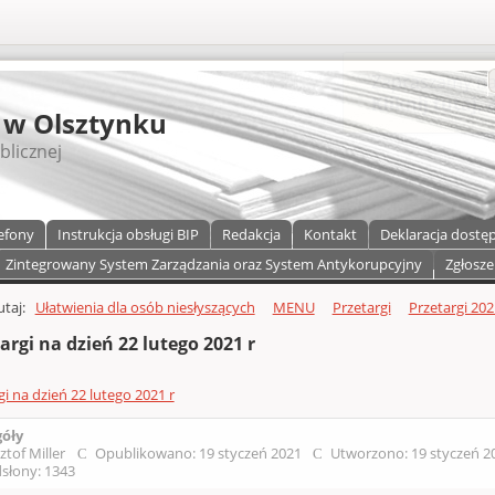
S
 w Olsztynku
blicznej
efony
Instrukcja obsługi BIP
Redakcja
Kontakt
Deklaracja dostę
Zintegrowany System Zarządzania oraz System Antykorupcyjny
Zgłosze
a)
zawartości
tutaj:
Ułatwienia dla osób niesłyszących
MENU
Przetargi
Przetargi 202
argi na dzień 22 lutego 2021 r
gi na dzień 22 lutego 2021 r
góły
ztof Miller
Opublikowano: 19 styczeń 2021
Utworzono: 19 styczeń 
słony: 1343