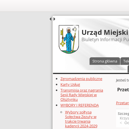
UDOSTĘPNIJ
Urząd Miejski
Biuletyn Informacji Pu
Menu główne
Strona główna
Tel
Dodatkowe zasoby (lewa kolumn
Zgromadzenia publiczne
Głównej 
Jesteś 
Karty Usług
Przet
Transmisja oraz nagrania
Sesji Rady Miejskiej w
Olsztynku
Przetar
WYBORY I REFERENDA
Wybory sołtysa
Szcze
Sołectwa Zezuty w
Krzys
trakcie trwania
Od
kadencji 2024-2029