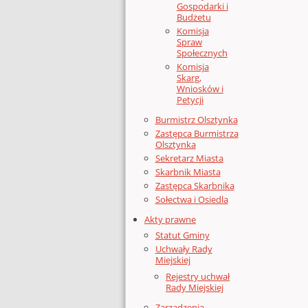
Gospodarki i
Budżetu
Komisja
Spraw
Społecznych
Komisja
Skarg,
Wniosków i
Petycji
Burmistrz Olsztynka
Zastępca Burmistrza
Olsztynka
Sekretarz Miasta
Skarbnik Miasta
Zastępca Skarbnika
Sołectwa i Osiedla
Akty prawne
Statut Gminy
Uchwały Rady
Miejskiej
Rejestry uchwał
Rady Miejskiej
Zarządzenia