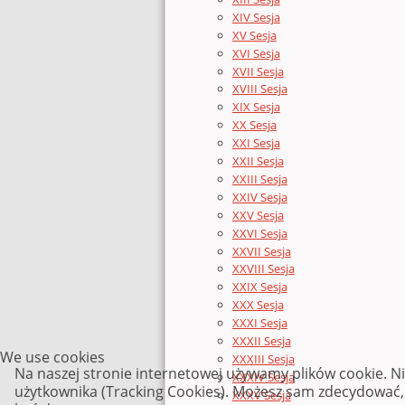
XIV Sesja
XV Sesja
XVI Sesja
XVII Sesja
XVIII Sesja
XIX Sesja
XX Sesja
XXI Sesja
XXII Sesja
XXIII Sesja
XXIV Sesja
XXV Sesja
XXVI Sesja
XXVII Sesja
XXVIII Sesja
XXIX Sesja
XXX Sesja
XXXI Sesja
XXXII Sesja
We use cookies
XXXIII Sesja
Na naszej stronie internetowej używamy plików cookie. N
XXXIV Sesja
użytkownika (Tracking Cookies). Możesz sam zdecydować, c
XXXV Sesja