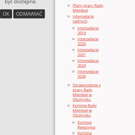
być dostępne.
Plany pracy Rady
Miejskiej
OK
ODMAWIAĆ
Interpelacje
radnych
Interpelacje
2019
Interpelacje
2020
Interpelacje
2021
Interpelacje
2024
Interpelacje
2026
Sprawozdanie z
pracy Rady
Miejskiej w
Olsztynku
Komisje Rady
Miejskiej w
Olsztynku
Komisja
Rewizyjna
Komisja