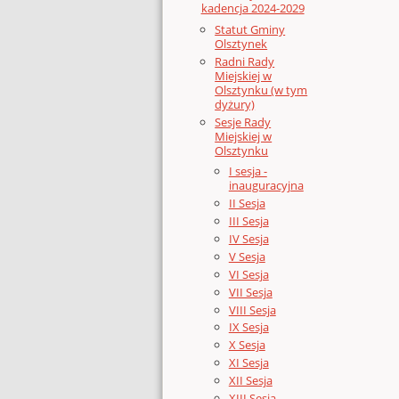
kadencja 2024-2029
Statut Gminy
Olsztynek
Radni Rady
Miejskiej w
Olsztynku (w tym
dyżury)
Sesje Rady
Miejskiej w
Olsztynku
I sesja -
inauguracyjna
II Sesja
III Sesja
IV Sesja
V Sesja
VI Sesja
VII Sesja
VIII Sesja
IX Sesja
X Sesja
XI Sesja
XII Sesja
XIII Sesja