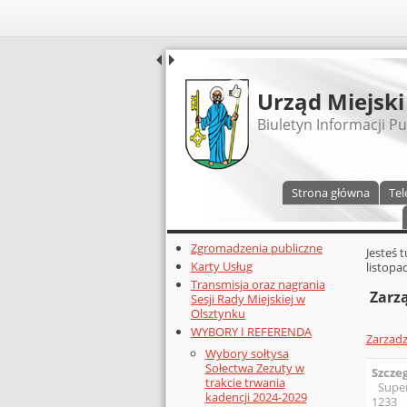
UDOSTĘPNIJ
Urząd Miejski
Biuletyn Informacji Pu
Menu główne
Strona główna
Tel
Dodatkowe zasoby (lewa kolumn
Zgromadzenia publiczne
Głównej 
Jesteś 
Karty Usług
listopa
Transmisja oraz nagrania
Zarzą
Sesji Rady Miejskiej w
Olsztynku
WYBORY I REFERENDA
Zarzadz
Wybory sołtysa
Sołectwa Zezuty w
Szcze
trakcie trwania
Supe
kadencji 2024-2029
1233