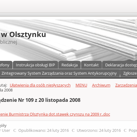
S
 w Olsztynku
blicznej
efony
Instrukcja obsługi BIP
Redakcja
Kontakt
Deklaracja dostę
Zintegrowany System Zarządzania oraz System Antykorupcyjny
Zgłosze
a)
zawartości
tutaj:
Ułatwienia dla osób niesłyszących
MENU
Archiwum
Zarządzenia 
da 2008
dzenie Nr 109 z 20 listopada 2008
enie Burmistrza Olsztynka dot.stawek czynszu na 2009 r..doc
góły
r User
Opublikowano: 24 luty 2016
Utworzono: 24 luty 2016
Popr