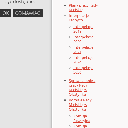
być dostępne.
Plany pracy Rady
Miejskiej
OK
ODMAWIAĆ
Interpelacje
radnych
Interpelacje
2019
Interpelacje
2020
Interpelacje
2021
Interpelacje
2024
Interpelacje
2026
Sprawozdanie z
pracy Rady
Miejskiej w
Olsztynku
Komisje Rady
Miejskiej w
Olsztynku
Komisja
Rewizyjna
Komisja