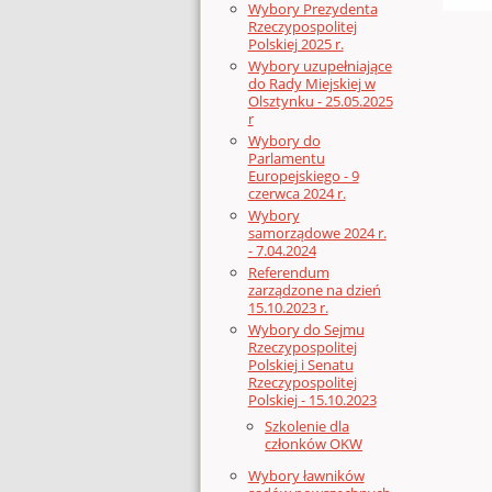
Wybory Prezydenta
Rzeczypospolitej
Polskiej 2025 r.
Wybory uzupełniające
do Rady Miejskiej w
Olsztynku - 25.05.2025
r
Wybory do
Parlamentu
Europejskiego - 9
czerwca 2024 r.
Wybory
samorządowe 2024 r.
- 7.04.2024
Referendum
zarządzone na dzień
15.10.2023 r.
Wybory do Sejmu
Rzeczypospolitej
Polskiej i Senatu
Rzeczypospolitej
Polskiej - 15.10.2023
Szkolenie dla
członków OKW
Wybory ławników