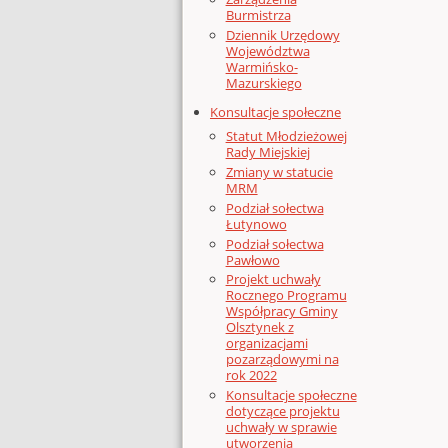
Burmistrza
Dziennik Urzędowy
Województwa
Warmińsko-
Mazurskiego
Konsultacje społeczne
Statut Młodzieżowej
Rady Miejskiej
Zmiany w statucie
MRM
Podział sołectwa
Łutynowo
Podział sołectwa
Pawłowo
Projekt uchwały
Rocznego Programu
Współpracy Gminy
Olsztynek z
organizacjami
pozarządowymi na
rok 2022
Konsultacje społeczne
dotyczące projektu
uchwały w sprawie
utworzenia