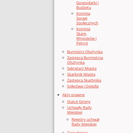
Gospodarki i
Budżetu
Komisja
Spraw
Społecznych
Komisja
Skarg,
Wniosków i
Petycji
Burmistrz Olsztynka
Zastępca Burmistrza
Olsztynka
Sekretarz Miasta
Skarbnik Miasta
Zastępca Skarbnika
Sołectwa i Osiedla
Akty prawne
Statut Gminy
Uchwały Rady
Miejskiej
Rejestry uchwał
Rady Miejskiej
Zarządzenia