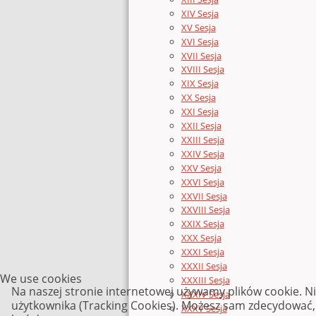
XIV Sesja
XV Sesja
XVI Sesja
XVII Sesja
XVIII Sesja
XIX Sesja
XX Sesja
XXI Sesja
XXII Sesja
XXIII Sesja
XXIV Sesja
XXV Sesja
XXVI Sesja
XXVII Sesja
XXVIII Sesja
XXIX Sesja
XXX Sesja
XXXI Sesja
XXXII Sesja
We use cookies
XXXIII Sesja
Na naszej stronie internetowej używamy plików cookie. N
XXXIV Sesja
użytkownika (Tracking Cookies). Możesz sam zdecydować, c
XXXV Sesja