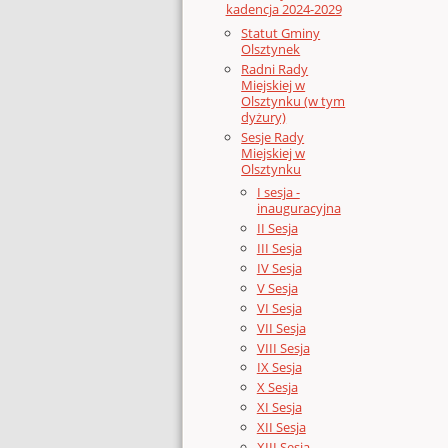
kadencja 2024-2029
Statut Gminy
Olsztynek
Radni Rady
Miejskiej w
Olsztynku (w tym
dyżury)
Sesje Rady
Miejskiej w
Olsztynku
I sesja -
inauguracyjna
II Sesja
III Sesja
IV Sesja
V Sesja
VI Sesja
VII Sesja
VIII Sesja
IX Sesja
X Sesja
XI Sesja
XII Sesja
XIII Sesja