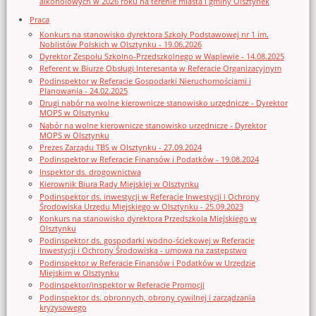
alkoholowych w 2026 roku na terenie miasta i gminy Olsztynek
Praca
Konkurs na stanowisko dyrektora Szkoły Podstawowej nr 1 im.
Noblistów Polskich w Olsztynku - 19.06.2026
Dyrektor Zespołu Szkolno-Przedszkolnego w Waplewie - 14.08.2025
Referent w Biurze Obsługi Interesanta w Referacie Organizacyjnym
Podinspektor w Referacie Gospodarki Nieruchomościami i
Planowania - 24.02.2025
Drugi nabór na wolne kierownicze stanowisko urzędnicze - Dyrektor
MOPS w Olsztynku
Nabór na wolne kierownicze stanowisko urzędnicze - Dyrektor
MOPS w Olsztynku
Prezes Zarządu TBS w Olsztynku - 27.09.2024
Podinspektor w Referacie Finansów i Podatków - 19.08.2024
Inspektor ds. drogownictwa
Kierownik Biura Rady Miejskiej w Olsztynku
Podinspektor ds. inwestycji w Referacie Inwestycji i Ochrony
Środowiska Urzędu Miejskiego w Olsztynku - 25.09.2023
Konkurs na stanowisko dyrektora Przedszkola Miejskiego w
Olsztynku
Podinspektor ds. gospodarki wodno-ściekowej w Referacie
Inwestycji i Ochrony Środowiska - umowa na zastępstwo
Podinspektor w Referacie Finansów i Podatków w Urzędzie
Miejskim w Olsztynku
Podinspektor/inspektor w Referacie Promocji
Podinspektor ds. obronnych, obrony cywilnej i zarządzania
kryzysowego