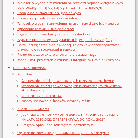
Wniosek o wydanie zezwolenia na przejazd pojazdów ciężarowych
po drodze gminnej objętej ograniczeniem tonażowym
Dotacje do budowy studni głębinowych
Dotacje na przydomowe oczyszczalnie
Wniosek o wydanie zezwolenia na usunięcie drzew lub krzewów
Zgłoszenie zamiaru usunięcia drzew
Uzgodnienie zasad korzystania z przystanków
Wydanie opinii na wykorzystanie dróg w sposób szczególny
Formularz zgłoszenia do ewidencji zbiorników bezodpływowych i
przydomowych oczyszczalni ścieków
Pismo dotyczące aktu planowania przestrzennego
modeLOWE przestrzenie edukacji i integracji w Gminie Olsztynek
Ochrona Środowiska
Rolnictwo
Szacowanie szkód spowodowanych przez zwierzęta łowne
Szacowanie szkód spowodowanych niekorzystnymi zjawiskami
atmosferycznymi
Komunikaty dla rolników
Zasady stosowania środków ochrony roślin
PLANY I PROGRAMY
„PROGRAM OCHRONY ŚRODOWISKA DLA GMINY OLSZTYNEK
NA LATA 2019-2022 Z PERSPEKTYWĄ DO ROKU 2026”
Program opieki nad zwierzętami bezdomnymi
Ogloszenie Powiatowego Lekarza Weterynarii w Olsztynie