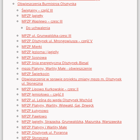
Obwieszczenia Burmistrza Olsztynka
Świętajny – część III
MPZP Jagiełły
MPZP Waplewo – czesc III
Do uchwalenia
MPZP ul. Grunwaldzka-czesc III
MPZP Olsztynek ul. Mrongowiusza – część V
MPZP Mierki
MPZP Jeziorna i Jagielly
MPZP Sosnowa
MPZP linia energetyczna Olsztynek-Biesal
mpzp Platyny, Warlity Małe - obwieszczenie
MPZP Świerkocin
Obwieszczenie w sprawie projektu zmiany mpzp m. Olsztynek
ul. Słoneczna
MPZP Lipowo Kurkowskie – czesc II
MPZP Jemiołowo – część II
MPZP ul. Leśna do węzła Olsztynek Wschód
MPZP Platyny, Warlity, Wigwałd, Gaj, Drwęck
MPZP Łutynowo
MPZP Pawłowo
MPZP Jagielly, Strazacka, Grunwaldzka, Mazurska, Warszawska
MPZP Platyny i Warlity Małe
MPZP Olsztynek ul. Poranna
MPZP Słoneczna