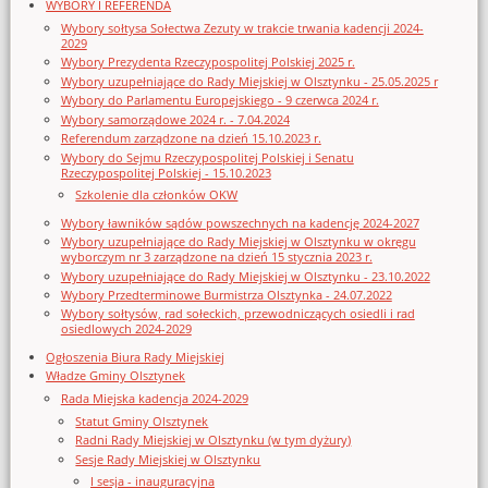
WYBORY I REFERENDA
Wybory sołtysa Sołectwa Zezuty w trakcie trwania kadencji 2024-
2029
Wybory Prezydenta Rzeczypospolitej Polskiej 2025 r.
Wybory uzupełniające do Rady Miejskiej w Olsztynku - 25.05.2025 r
Wybory do Parlamentu Europejskiego - 9 czerwca 2024 r.
Wybory samorządowe 2024 r. - 7.04.2024
Referendum zarządzone na dzień 15.10.2023 r.
Wybory do Sejmu Rzeczypospolitej Polskiej i Senatu
Rzeczypospolitej Polskiej - 15.10.2023
Szkolenie dla członków OKW
Wybory ławników sądów powszechnych na kadencję 2024-2027
Wybory uzupełniające do Rady Miejskiej w Olsztynku w okręgu
wyborczym nr 3 zarządzone na dzień 15 stycznia 2023 r.
Wybory uzupełniające do Rady Miejskiej w Olsztynku - 23.10.2022
Wybory Przedterminowe Burmistrza Olsztynka - 24.07.2022
Wybory sołtysów, rad sołeckich, przewodniczących osiedli i rad
osiedlowych 2024-2029
Ogłoszenia Biura Rady Miejskiej
Władze Gminy Olsztynek
Rada Miejska kadencja 2024-2029
Statut Gminy Olsztynek
Radni Rady Miejskiej w Olsztynku (w tym dyżury)
Sesje Rady Miejskiej w Olsztynku
I sesja - inauguracyjna