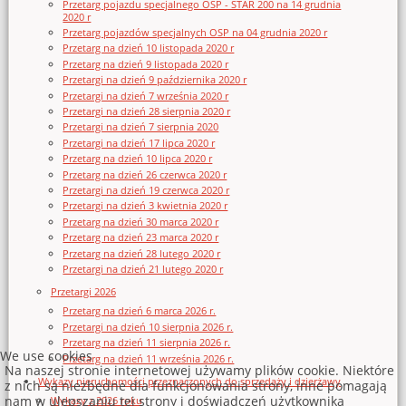
Przetarg pojazdu specjalnego OSP - STAR 200 na 14 grudnia
2020 r
Przetarg pojazdów specjalnych OSP na 04 grudnia 2020 r
Przetarg na dzień 10 listopada 2020 r
Przetarg na dzień 9 listopada 2020 r
Przetargi na dzień 9 października 2020 r
Przetargi na dzień 7 września 2020 r
Przetargi na dzień 28 sierpnia 2020 r
Przetargi na dzień 7 sierpnia 2020
Przetargi na dzień 17 lipca 2020 r
Przetarg na dzień 10 lipca 2020 r
Przetarg na dzień 26 czerwca 2020 r
Przetargi na dzień 19 czerwca 2020 r
Przetargi na dzień 3 kwietnia 2020 r
Przetarg na dzień 30 marca 2020 r
Przetarg na dzień 23 marca 2020 r
Przetarg na dzień 28 lutego 2020 r
Przetargi na dzień 21 lutego 2020 r
Przetargi 2026
Przetarg na dzień 6 marca 2026 r.
Przetargi na dzień 10 sierpnia 2026 r.
Przetarg na dzień 11 sierpnia 2026 r.
We use cookies
Przetarg na dzień 11 września 2026 r.
Na naszej stronie internetowej używamy plików cookie. Niektóre
Wykazy nieruchomości przeznaczonych do sprzedaży i dzierżawy
z nich są niezbędne dla funkcjonowania strony, inne pomagają
nam w ulepszaniu tej strony i doświadczeń użytkownika
Wykazy z 2026 roku