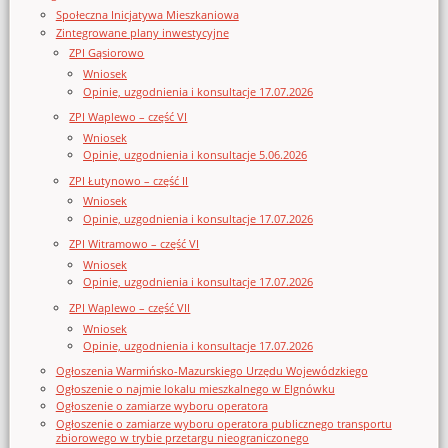
Społeczna Inicjatywa Mieszkaniowa
Zintegrowane plany inwestycyjne
ZPI Gąsiorowo
Wniosek
Opinie, uzgodnienia i konsultacje 17.07.2026
ZPI Waplewo – część VI
Wniosek
Opinie, uzgodnienia i konsultacje 5.06.2026
ZPI Łutynowo – część II
Wniosek
Opinie, uzgodnienia i konsultacje 17.07.2026
ZPI Witramowo – część VI
Wniosek
Opinie, uzgodnienia i konsultacje 17.07.2026
ZPI Waplewo – część VII
Wniosek
Opinie, uzgodnienia i konsultacje 17.07.2026
Ogłoszenia Warmińsko-Mazurskiego Urzędu Wojewódzkiego
Ogłoszenie o najmie lokalu mieszkalnego w Elgnówku
Ogłoszenie o zamiarze wyboru operatora
Ogłoszenie o zamiarze wyboru operatora publicznego transportu
zbiorowego w trybie przetargu nieograniczonego