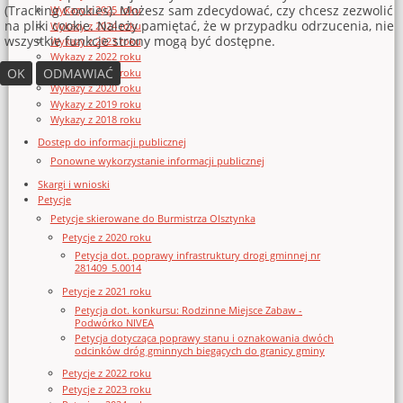
(Tracking Cookies). Możesz sam zdecydować, czy chcesz zezwolić
Wykazy z 2025 roku
na pliki cookie. Należy pamiętać, że w przypadku odrzucenia, nie
Wykazy z 2024 roku
wszystkie funkcje strony mogą być dostępne.
Wykazy z 2023 roku
Wykazy z 2022 roku
OK
ODMAWIAĆ
Wykazy z 2021 roku
Wykazy z 2020 roku
Wykazy z 2019 roku
Wykazy z 2018 roku
Dostęp do informacji publicznej
Ponowne wykorzystanie informacji publicznej
Skargi i wnioski
Petycje
Petycje skierowane do Burmistrza Olsztynka
Petycje z 2020 roku
Petycja dot. poprawy infrastruktury drogi gminnej nr
281409_5.0014
Petycje z 2021 roku
Petycja dot. konkursu: Rodzinne Miejsce Zabaw -
Podwórko NIVEA
Petycja dotycząca poprawy stanu i oznakowania dwóch
odcinków dróg gminnych biegących do granicy gminy
Petycje z 2022 roku
Petycje z 2023 roku