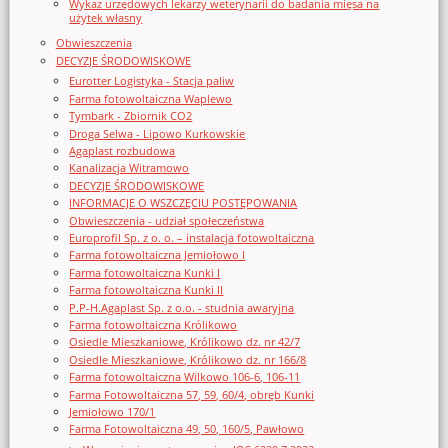
Wykaz urzędowych lekarzy weterynarii do badania mięsa na
użytek własny
Obwieszczenia
DECYZJE ŚRODOWISKOWE
Eurotter Logistyka - Stacja paliw
Farma fotowoltaiczna Waplewo
Tymbark - Zbiornik CO2
Droga Selwa - Lipowo Kurkowskie
Agaplast rozbudowa
Kanalizacja Witramowo
DECYZJE ŚRODOWISKOWE
INFORMACJE O WSZCZĘCIU POSTĘPOWANIA
Obwieszczenia - udział społeczeństwa
Europrofil Sp. z o. o. – instalacja fotowoltaiczna
Farma fotowoltaiczna Jemiołowo I
Farma fotowoltaiczna Kunki I
Farma fotowoltaiczna Kunki II
P.P-H.Agaplast Sp. z o.o. - studnia awaryjna
Farma fotowoltaiczna Królikowo
Osiedle Mieszkaniowe, Królikowo dz. nr 42/7
Osiedle Mieszkaniowe, Królikowo dz. nr 166/8
Farma fotowoltaiczna Wilkowo 106-6, 106-11
Farma Fotowoltaiczna 57, 59, 60/4, obręb Kunki
Jemiołowo 170/1
Farma Fotowoltaiczna 49, 50, 160/5, Pawłowo