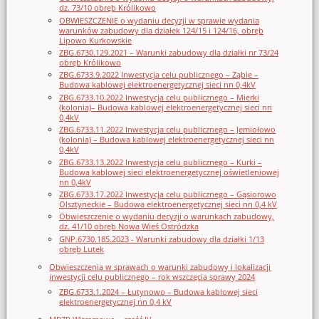
dz. 73/10 obręb Królikowo
OBWIESZCZENIE o wydaniu decyzji w sprawie wydania
warunków zabudowy dla działek 124/15 i 124/16, obręb
Lipowo Kurkowskie
ZBG.6730.129.2021 – Warunki zabudowy dla działki nr 73/24
obręb Królikowo
ZBG.6733.9.2022 Inwestycja celu publicznego – Ząbie –
Budowa kablowej elektroenergetycznej sieci nn 0,4kV
ZBG.6733.10.2022 Inwestycja celu publicznego – Mierki
(kolonia)– Budowa kablowej elektroenergetycznej sieci nn
0,4kV
ZBG.6733.11.2022 Inwestycja celu publicznego – Jemiołowo
(kolonia) – Budowa kablowej elektroenergetycznej sieci nn
0,4kV
ZBG.6733.13.2022 Inwestycja celu publicznego – Kurki –
Budowa kablowej sieci elektroenergetycznej oświetleniowej
nn 0,4kV
ZBG.6733.17.2022 Inwestycja celu publicznego – Gąsiorowo
Olsztyneckie – Budowa elektroenergetycznej sieci nn 0,4 kV
Obwieszczenie o wydaniu decyzji o warunkach zabudowy,
dz. 41/10 obręb Nowa Wieś Ostródzka
GNP.6730.185.2023 - Warunki zabudowy dla działki 1/13
obręb Lutek
Obwieszczenia w sprawach o warunki zabudowy i lokalizacji
inwestycji celu publicznego – rok wszczęcia sprawy 2024
ZBG.6733.1.2024 – Łutynowo – Budowa kablowej sieci
elektroenergetycznej nn 0,4 kV