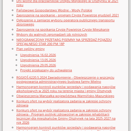
Dni wolne dla pracowników Urzędu Miejskiego w Olsztynku w 2021
roku
Państwowe Gospodarstwo Wodne - Wody Polskie
Zaproszenie na spotkanie - program Czyste Powietrze grudzień 2021
Ogłoszenie o zamiarze wyboru operatora publicznego transportu
zbiorowego
Zaproszenie na spotkania Czyste Powietrze Czyste Mieszkanie
Wybory do walnych zgromadzeń izb rolniczych
NIEOGRANICZONY PRZETARG PISEMNY NA SPRZEDAŻ POJAZDU
SPECJALNEGO STAR 200 PM 18P
Plan ogólny gminy
Uzgodnienia 16.02.2026
Uzgodnienia 13.05.2026
Uzgodnienia 29.05.2026
Projekt przekazany do uchwalenia
RGGIOŚ.6220.5.2024 Zawiadomienie - Obwieszczenie o wszczęciu
postępowania administracyjnego budowa farmy Mielno
Harmonogram kontroli punktów sprzedaży i podawania napojów
alkoholowych w 2025 roku na terenie miasta i gminy Olsztynek
Obwieszczenia Marszałka województwa Warmińsko-Mazurskiego
Konkurs ofert na wybór realizatora zadania w zakresie ochrony
zdrowia
Konkurs ofert na wybór realizatora zadania w zakresie ochrony
zdrowia - Program polityki zdrowotnej w zakresie rehabilitacji
leczniczej dla mieszkańców Gminy Olsztynek na lata 2025-2027 na
rok 2026
Harmonogram kontroli punktów sprzedaży i podawania napojów