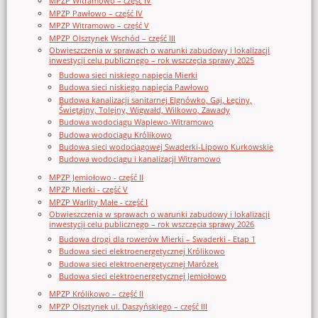
MPZP Witramowo – część IV
MPZP Pawłowo – część IV
MPZP Witramowo – część V
MPZP Olsztynek Wschód – część III
Obwieszczenia w sprawach o warunki zabudowy i lokalizacji
inwestycji celu publicznego – rok wszczęcia sprawy 2025
Budowa sieci niskiego napięcia Mierki
Budowa sieci niskiego napięcia Pawłowo
Budowa kanalizacji sanitarnej Elgnówko, Gaj, Łęciny,
Świętajny, Tolejny, Wigwałd, Wilkowo, Zawady
Budowa wodociągu Waplewo-Witramowo
Budowa wodociągu Królikowo
Budowa sieci wodociągowej Swaderki-Lipowo Kurkowskie
Budowa wodociągu i kanalizacji Witramowo
MPZP Jemiołowo - część II
MPZP Mierki - część V
MPZP Warlity Małe - część I
Obwieszczenia w sprawach o warunki zabudowy i lokalizacji
inwestycji celu publicznego – rok wszczęcia sprawy 2026
Budowa drogi dla rowerów Mierki – Swaderki - Etap 1
Budowa sieci elektroenergetycznej Królikowo
Budowa sieci elektroenergetycznej Marózek
Budowa sieci elektroenergetycznej Jemiołowo
MPZP Królikowo – część II
MPZP Olsztynek ul. Daszyńskiego – część III