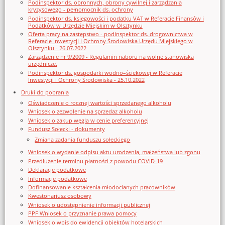
Podinspektor ds. obronnych, obrony cywilnej i zarządzania
kryzysowego - pełnomocnik ds. ochrony
Podinspektor ds. księgowości i podatku VAT w Referacie Finansów i
Podatków w Urzędzie Miejskim w Olsztynku
Oferta pracy na zastępstwo - podinspektor ds. drogownictwa w
Referacie Inwestycji i Ochrony Środowiska Urzędu Miejskiego w
Olsztynku - 26.07.2022
Zarządzenie nr 9/2009 - Regulamin naboru na wolne stanowiska
urzędnicze.
Podinspektor ds. gospodarki wodno–ściekowej w Referacie
Inwestycji i Ochrony Środowiska - 25.10.2022
Druki do pobrania
Oświadczenie o rocznej wartości sprzedanego alkoholu
Wniosek o zezwolenie na sprzedaz alkoholu
Wniosek o zakup węgla w cenie preferencyjnej
Fundusz Sołecki - dokumenty
Zmiana zadania funduszu sołeckiego
Wniosek o wydanie odpisu aktu urodzenia, małżeństwa lub zgonu
Przedłużenie terminu płatności z powodu COVID-19
Deklaracje podatkowe
Informacje podatkowe
Dofinansowanie kształcenia młodocianych pracowników
Kwestonariusz osobowy
Wniosek o udostępnienie informacji publicznej
PPF Wniosek o przyznanie prawa pomocy
Wniosek o wpis do ewidencji obiektów hotelarskich