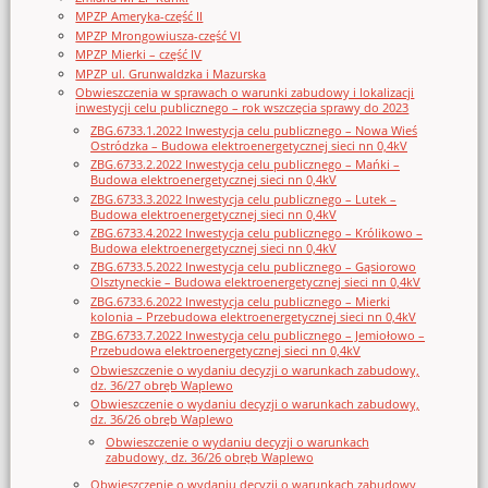
MPZP Ameryka-część II
MPZP Mrongowiusza-część VI
MPZP Mierki – część IV
MPZP ul. Grunwaldzka i Mazurska
Obwieszczenia w sprawach o warunki zabudowy i lokalizacji
inwestycji celu publicznego – rok wszczęcia sprawy do 2023
ZBG.6733.1.2022 Inwestycja celu publicznego – Nowa Wieś
Ostródzka – Budowa elektroenergetycznej sieci nn 0,4kV
ZBG.6733.2.2022 Inwestycja celu publicznego – Mańki –
Budowa elektroenergetycznej sieci nn 0,4kV
ZBG.6733.3.2022 Inwestycja celu publicznego – Lutek –
Budowa elektroenergetycznej sieci nn 0,4kV
ZBG.6733.4.2022 Inwestycja celu publicznego – Królikowo –
Budowa elektroenergetycznej sieci nn 0,4kV
ZBG.6733.5.2022 Inwestycja celu publicznego – Gąsiorowo
Olsztyneckie – Budowa elektroenergetycznej sieci nn 0,4kV
ZBG.6733.6.2022 Inwestycja celu publicznego – Mierki
kolonia – Przebudowa elektroenergetycznej sieci nn 0,4kV
ZBG.6733.7.2022 Inwestycja celu publicznego – Jemiołowo –
Przebudowa elektroenergetycznej sieci nn 0,4kV
Obwieszczenie o wydaniu decyzji o warunkach zabudowy,
dz. 36/27 obręb Waplewo
Obwieszczenie o wydaniu decyzji o warunkach zabudowy,
dz. 36/26 obręb Waplewo
Obwieszczenie o wydaniu decyzji o warunkach
zabudowy, dz. 36/26 obręb Waplewo
Obwieszczenie o wydaniu decyzji o warunkach zabudowy,