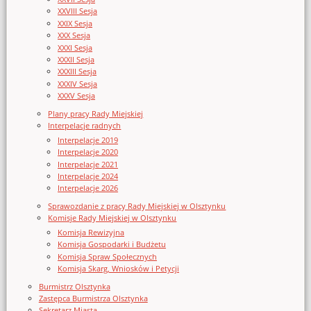
XXVIII Sesja
XXIX Sesja
XXX Sesja
XXXI Sesja
XXXII Sesja
XXXIII Sesja
XXXIV Sesja
XXXV Sesja
Plany pracy Rady Miejskiej
Interpelacje radnych
Interpelacje 2019
Interpelacje 2020
Interpelacje 2021
Interpelacje 2024
Interpelacje 2026
Sprawozdanie z pracy Rady Miejskiej w Olsztynku
Komisje Rady Miejskiej w Olsztynku
Komisja Rewizyjna
Komisja Gospodarki i Budżetu
Komisja Spraw Społecznych
Komisja Skarg, Wniosków i Petycji
Burmistrz Olsztynka
Zastępca Burmistrza Olsztynka
Sekretarz Miasta