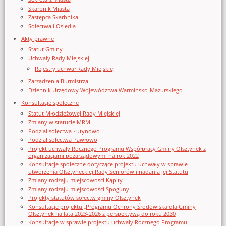
Skarbnik Miasta
Zastępca Skarbnika
Sołectwa i Osiedla
Akty prawne
Statut Gminy
Uchwały Rady Miejskiej
Rejestry uchwał Rady Miejskiej
Zarządzenia Burmistrza
Dziennik Urzędowy Województwa Warmińsko-Mazurskiego
Konsultacje społeczne
Statut Młodzieżowej Rady Miejskiej
Zmiany w statucie MRM
Podział sołectwa Łutynowo
Podział sołectwa Pawłowo
Projekt uchwały Rocznego Programu Współpracy Gminy Olsztynek z
organizacjami pozarządowymi na rok 2022
Konsultacje społeczne dotyczące projektu uchwały w sprawie
utworzenia Olsztyneckiej Rady Seniorów i nadania jej Statutu
Zmiany rodzaju miejscowości Kąpity
Zmiany rodzaju miejscowości Spoguny
Projekty statutów sołectw gminy Olsztynek
Konsultacje projektu „Programu Ochrony Środowiska dla Gminy
Olsztynek na lata 2023-2026 z perspektywą do roku 2030
Konsultacje w sprawie projektu uchwały Rocznego Programu