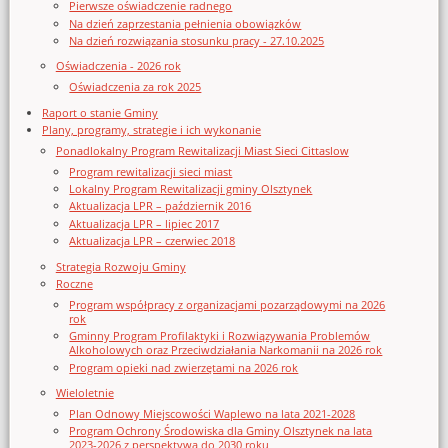
Pierwsze oświadczenie radnego
Na dzień zaprzestania pełnienia obowiązków
Na dzień rozwiązania stosunku pracy - 27.10.2025
Oświadczenia - 2026 rok
Oświadczenia za rok 2025
Raport o stanie Gminy
Plany, programy, strategie i ich wykonanie
Ponadlokalny Program Rewitalizacji Miast Sieci Cittaslow
Program rewitalizacji sieci miast
Lokalny Program Rewitalizacji gminy Olsztynek
Aktualizacja LPR – październik 2016
Aktualizacja LPR – lipiec 2017
Aktualizacja LPR – czerwiec 2018
Strategia Rozwoju Gminy
Roczne
Program współpracy z organizacjami pozarządowymi na 2026
rok
Gminny Program Profilaktyki i Rozwiązywania Problemów
Alkoholowych oraz Przeciwdziałania Narkomanii na 2026 rok
Program opieki nad zwierzętami na 2026 rok
Wieloletnie
Plan Odnowy Miejscowości Waplewo na lata 2021-2028
Program Ochrony Środowiska dla Gminy Olsztynek na lata
2023-2026 z perspektywą do 2030 roku