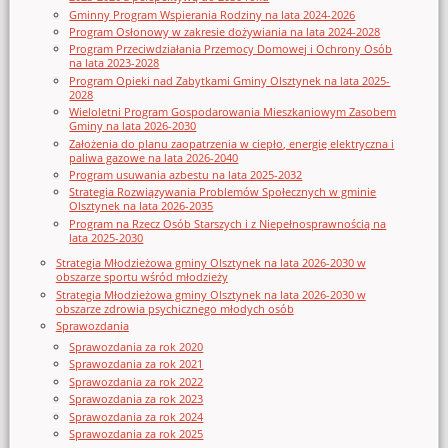
Gminny Program Wspierania Rodziny na lata 2024-2026
Program Osłonowy w zakresie dożywiania na lata 2024-2028
Program Przeciwdziałania Przemocy Domowej i Ochrony Osób
na lata 2023-2028
Program Opieki nad Zabytkami Gminy Olsztynek na lata 2025-
2028
Wieloletni Program Gospodarowania Mieszkaniowym Zasobem
Gminy na lata 2026-2030
Założenia do planu zaopatrzenia w ciepło, energię elektryczna i
paliwa gazowe na lata 2026-2040
Program usuwania azbestu na lata 2025-2032
Strategia Rozwiązywania Problemów Społecznych w gminie
Olsztynek na lata 2026-2035
Program na Rzecz Osób Starszych i z Niepełnosprawnością na
lata 2025-2030
Strategia Młodzieżowa gminy Olsztynek na lata 2026-2030 w
obszarze sportu wśród młodzieży
Strategia Młodzieżowa gminy Olsztynek na lata 2026-2030 w
obszarze zdrowia psychicznego młodych osób
Sprawozdania
Sprawozdania za rok 2020
Sprawozdania za rok 2021
Sprawozdania za rok 2022
Sprawozdania za rok 2023
Sprawozdania za rok 2024
Sprawozdania za rok 2025