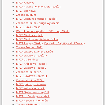
MPZP Ameryka
MPZP Platyny i Warlity Małe – część II
MPZP Sportowa
Zmiana studium
MPZP Olsztynek Wschód – część II
Zmiana studium – drugie wyłożenie
MPZP Kunki – czesc I
Warunki zabudowy dla dz. 380 obręb Mierki
MPZP Mierki – część III
MPZP Mierkowska, Zielona i Polna
MPZP Platyny, Warlity, Elgnówko, Gaj, Wigwałd i Zawady
Zmiana Studium 2021
MPZP węzeł Olsztynek Zachód
MPZP Waplewo – część IV
MPZP ul. Behringa
MPZP Królikowo – czesc I
MPZP Waplewo – czesc V
Zmiana studium 2022
MPZP Pawłowo – część III
Zmiana studium 2022 II
MPZP jezioro Jemiołowo
MPZP Wilcza – obszar A
MPZP Gąsiorowo – część III
MPZP ul. Behringa – część II
MPZP Perłowa i Pionierów
Zmiana MPZP Kunki