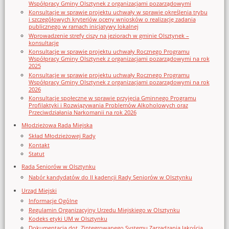
Współpracy Gminy Olsztynek z organizacjami pozarządowymi
Konsultacje w sprawie projektu uchwały w sprawie określenia trybu
i szczegółowych kryteriów oceny wniosków o realizację zadania
publicznego w ramach inicjatywy lokalnej
Wprowadzenie strefy ciszy na jeziorach w gminie Olsztynek –
konsultacje
Konsultacje w sprawie projektu uchwały Rocznego Programu
Współpracy Gminy Olsztynek z organizacjami pozarządowymi na rok
2025
Konsultacje w sprawie projektu uchwały Rocznego Programu
Współpracy Gminy Olsztynek z organizacjami pozarządowymi na rok
2026
Konsultacje społeczne w sprawie przyjęcia Gminnego Programu
Profilaktyki i Rozwiązywania Problemów Alkoholowych oraz
Przeciwdziałania Narkomanii na rok 2026
Młodzieżowa Rada Miejska
Skład Młodzieżowej Rady
Kontakt
Statut
Rada Seniorów w Olsztynku
Nabór kandydatów do II kadencji Rady Seniorów w Olsztynku
Urząd Miejski
Informacje Ogólne
Regulamin Organizacyjny Urzedu Miejskiego w Olsztynku
Kodeks etyki UM w Olsztynku
Dokumentacja dot. Zintegrowanego Systemu Zarządzania Jakością