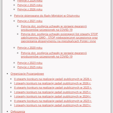
Petycje z 2024 roku
Petycje z 2025 roku
Petycje z 2026 roku
Petycje skierowane do Rady Miejskiej w Olsztynku
Petycje z 2021 roku
Petycja dot. podjęcia uchwały w sprawie gwarancji
producentów szczepionek na COVID-19
Petycja dot. podjęcia uchwały poierającej list otwarty STOP
zabójczenmu GMO - STOP niebezpiecznej szczepionce oraz
zaprzestania eksperymentu na mieszkańcach Polski i inne
Petycje z 2020 roku
Petycja dot. podjęcia uchwały w sprawie gwarancji
producentów szczepionek na COVID-19
Petycje z 2023 roku
Petycje z 2025 roku
Organizacje Pozarządowe
II otwarty konkurs na realizację zadań publicznych w 2026 r.
I otwarty konkurs na realizację zadań publicznych w 2026 r.
II otwarty konkurs na realizację zadań publicznych w 2025 r.
I otwarty konkurs na realizację zadań publicznych w 2025 r.
I otwarty konkurs na realizację zadań publicznych w 2024 r.
II otwarty konkurs na realizację zadań publicznych w 2023 r.
I otwarty konkurs na realizację zadań publicznych w 2023 r.
Ogłoszenia