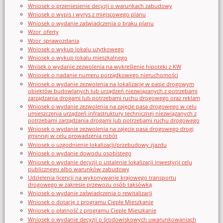
Wniosek o przeniesienie decyzji o warunkach zabudowy
Wniosek o wypis i wyrys z miejscowego planu
Wniosek o wydanie zaświadczenia o braku planu
Wzor_oferty
Wzor_sprawozdania
Wniosek o wykup lokalu użytkowego
Wniosek o wykup lokalu mieszkalnego
Wnisek o wydanie zezwolenia na wykreślenie hipoteki z KW
Wniosek o nadanie numeru porządkowego nieruchomości
Wniosek o wydanie zezwolenia na lokalizację w pasie drogowym
obiektów budowlanych lub urządzeń niezwiązanych z potrzebami
zarządzania drogami lub potrzebami ruchu drogowego oraz reklam
Wniosek o wydanie zezwolenia na zajęcie pasa drogowego w celu
umieszczenia urządzeń infrastruktury technicznej niezwiązanych z
potrzebami zarządzania drogami lub potrzebami ruchu drogowego
Wniosek o wydanie zezwolenia na zajęcie pasa drogowego drogi
gminnej w celu prowadzenia robót
Wniosek o uzgodnienie lokalizacji/przebudowy zjazdu
Wniosek o wydanie dowodu osobistego
Wniosek o wydanie decyzji o ustalenie lokalizacji inwestycji celu
publicznego albo warunków zabudowy
Udzielenia licencji na wykonywanie krajowego transportu
drogowego w zakresie przewozu osób taksówką
Wniosek o wydanie zaświadczenia o rewitalizacji
Wniosek o dotację z programu Ciepłe Mieszkanie
Wniosek o płatność z programu Ciepłe Mieszkanie
Wniosek o wydanie decyzji o środowiskowych uwarunkowaniach