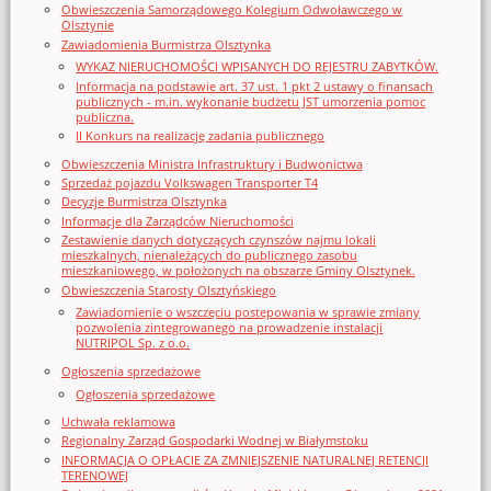
Obwieszczenia Samorządowego Kolegium Odwoławczego w
Olsztynie
Zawiadomienia Burmistrza Olsztynka
WYKAZ NIERUCHOMOŚCI WPISANYCH DO REJESTRU ZABYTKÓW.
Informacja na podstawie art. 37 ust. 1 pkt 2 ustawy o finansach
publicznych - m.in. wykonanie budżetu JST umorzenia pomoc
publiczna.
II Konkurs na realizację zadania publicznego
Obwieszczenia Ministra Infrastruktury i Budwonictwa
Sprzedaż pojazdu Volkswagen Transporter T4
Decyzje Burmistrza Olsztynka
Informacje dla Zarządców Nieruchomości
Zestawienie danych dotyczących czynszów najmu lokali
mieszkalnych, nienależących do publicznego zasobu
mieszkaniowego, w położonych na obszarze Gminy Olsztynek.
Obwieszczenia Starosty Olsztyńskiego
Zawiadomienie o wszczęciu postępowania w sprawie zmiany
pozwolenia zintegrowanego na prowadzenie instalacji
NUTRIPOL Sp. z o.o.
Ogłoszenia sprzedażowe
Ogłoszenia sprzedażowe
Uchwała reklamowa
Regionalny Zarząd Gospodarki Wodnej w Białymstoku
INFORMACJA O OPŁACIE ZA ZMNIEJSZENIE NATURALNEJ RETENCJI
TERENOWEJ