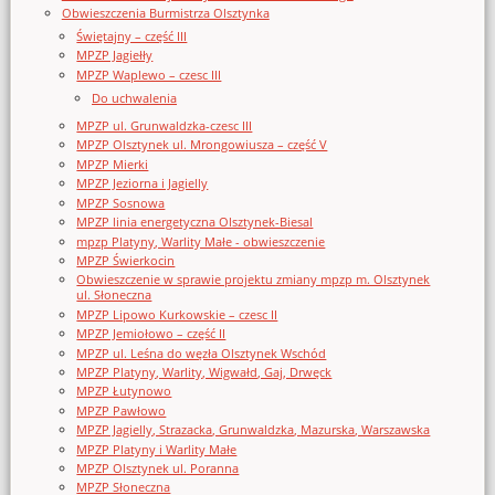
Obwieszczenia Burmistrza Olsztynka
Świętajny – część III
MPZP Jagiełły
MPZP Waplewo – czesc III
Do uchwalenia
MPZP ul. Grunwaldzka-czesc III
MPZP Olsztynek ul. Mrongowiusza – część V
MPZP Mierki
MPZP Jeziorna i Jagielly
MPZP Sosnowa
MPZP linia energetyczna Olsztynek-Biesal
mpzp Platyny, Warlity Małe - obwieszczenie
MPZP Świerkocin
Obwieszczenie w sprawie projektu zmiany mpzp m. Olsztynek
ul. Słoneczna
MPZP Lipowo Kurkowskie – czesc II
MPZP Jemiołowo – część II
MPZP ul. Leśna do węzła Olsztynek Wschód
MPZP Platyny, Warlity, Wigwałd, Gaj, Drwęck
MPZP Łutynowo
MPZP Pawłowo
MPZP Jagielly, Strazacka, Grunwaldzka, Mazurska, Warszawska
MPZP Platyny i Warlity Małe
MPZP Olsztynek ul. Poranna
MPZP Słoneczna