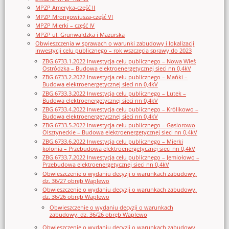
MPZP Ameryka-część II
MPZP Mrongowiusza-część VI
MPZP Mierki – część IV
MPZP ul. Grunwaldzka i Mazurska
Obwieszczenia w sprawach o warunki zabudowy i lokalizacji
inwestycji celu publicznego – rok wszczęcia sprawy do 2023
ZBG.6733.1.2022 Inwestycja celu publicznego – Nowa Wieś
Ostródzka – Budowa elektroenergetycznej sieci nn 0,4kV
ZBG.6733.2.2022 Inwestycja celu publicznego – Mańki –
Budowa elektroenergetycznej sieci nn 0,4kV
ZBG.6733.3.2022 Inwestycja celu publicznego – Lutek –
Budowa elektroenergetycznej sieci nn 0,4kV
ZBG.6733.4.2022 Inwestycja celu publicznego – Królikowo –
Budowa elektroenergetycznej sieci nn 0,4kV
ZBG.6733.5.2022 Inwestycja celu publicznego – Gąsiorowo
Olsztyneckie – Budowa elektroenergetycznej sieci nn 0,4kV
ZBG.6733.6.2022 Inwestycja celu publicznego – Mierki
kolonia – Przebudowa elektroenergetycznej sieci nn 0,4kV
ZBG.6733.7.2022 Inwestycja celu publicznego – Jemiołowo –
Przebudowa elektroenergetycznej sieci nn 0,4kV
Obwieszczenie o wydaniu decyzji o warunkach zabudowy,
dz. 36/27 obręb Waplewo
Obwieszczenie o wydaniu decyzji o warunkach zabudowy,
dz. 36/26 obręb Waplewo
Obwieszczenie o wydaniu decyzji o warunkach
zabudowy, dz. 36/26 obręb Waplewo
Obwieszczenie o wydaniu decyzji o warunkach zabudowy,