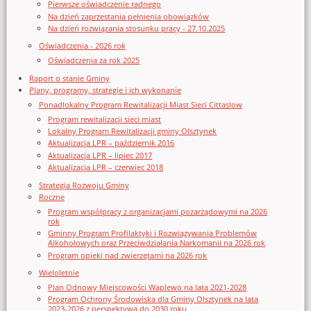
Pierwsze oświadczenie radnego
Na dzień zaprzestania pełnienia obowiązków
Na dzień rozwiązania stosunku pracy - 27.10.2025
Oświadczenia - 2026 rok
Oświadczenia za rok 2025
Raport o stanie Gminy
Plany, programy, strategie i ich wykonanie
Ponadlokalny Program Rewitalizacji Miast Sieci Cittaslow
Program rewitalizacji sieci miast
Lokalny Program Rewitalizacji gminy Olsztynek
Aktualizacja LPR – październik 2016
Aktualizacja LPR – lipiec 2017
Aktualizacja LPR – czerwiec 2018
Strategia Rozwoju Gminy
Roczne
Program współpracy z organizacjami pozarządowymi na 2026
rok
Gminny Program Profilaktyki i Rozwiązywania Problemów
Alkoholowych oraz Przeciwdziałania Narkomanii na 2026 rok
Program opieki nad zwierzętami na 2026 rok
Wieloletnie
Plan Odnowy Miejscowości Waplewo na lata 2021-2028
Program Ochrony Środowiska dla Gminy Olsztynek na lata
2023-2026 z perspektywą do 2030 roku