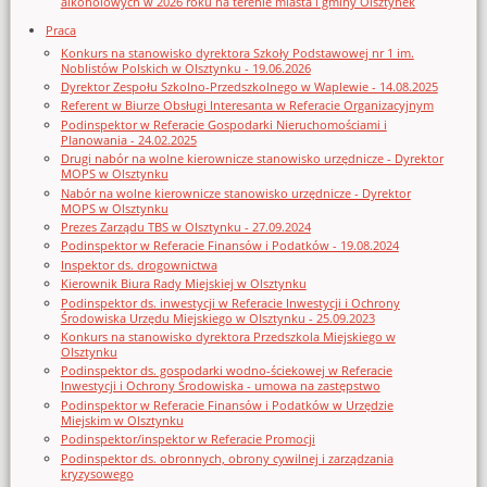
alkoholowych w 2026 roku na terenie miasta i gminy Olsztynek
Praca
Konkurs na stanowisko dyrektora Szkoły Podstawowej nr 1 im.
Noblistów Polskich w Olsztynku - 19.06.2026
Dyrektor Zespołu Szkolno-Przedszkolnego w Waplewie - 14.08.2025
Referent w Biurze Obsługi Interesanta w Referacie Organizacyjnym
Podinspektor w Referacie Gospodarki Nieruchomościami i
Planowania - 24.02.2025
Drugi nabór na wolne kierownicze stanowisko urzędnicze - Dyrektor
MOPS w Olsztynku
Nabór na wolne kierownicze stanowisko urzędnicze - Dyrektor
MOPS w Olsztynku
Prezes Zarządu TBS w Olsztynku - 27.09.2024
Podinspektor w Referacie Finansów i Podatków - 19.08.2024
Inspektor ds. drogownictwa
Kierownik Biura Rady Miejskiej w Olsztynku
Podinspektor ds. inwestycji w Referacie Inwestycji i Ochrony
Środowiska Urzędu Miejskiego w Olsztynku - 25.09.2023
Konkurs na stanowisko dyrektora Przedszkola Miejskiego w
Olsztynku
Podinspektor ds. gospodarki wodno-ściekowej w Referacie
Inwestycji i Ochrony Środowiska - umowa na zastępstwo
Podinspektor w Referacie Finansów i Podatków w Urzędzie
Miejskim w Olsztynku
Podinspektor/inspektor w Referacie Promocji
Podinspektor ds. obronnych, obrony cywilnej i zarządzania
kryzysowego