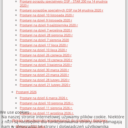
Przetarg pojazdu specjalnego OSP - STAR 200 na 14 grudnia
2020 r
Przetarg pojazdów specjalnych OSP na 04 grudnia 2020 r
Przetarg na dzień 10 listopada 2020 r
Przetarg na dzień 9 listopada 2020 r
Przetargi na dzień 9 października 2020 r
Przetargi na dzień 7 września 2020 r
Przetargi na dzień 28 sierpnia 2020 r
Przetargi na dzień 7 sierpnia 2020
Przetargi na dzień 17 lipca 2020 r
Przetarg na dzień 10 lipca 2020 r
Przetarg na dzień 26 czerwca 2020 r
Przetargi na dzień 19 czerwca 2020 r
Przetargi na dzień 3 kwietnia 2020 r
Przetarg na dzień 30 marca 2020 r
Przetarg na dzień 23 marca 2020 r
Przetarg na dzień 28 lutego 2020 r
Przetargi na dzień 21 lutego 2020 r
Przetargi 2026
Przetarg na dzień 6 marca 2026 r.
Przetargi na dzień 10 sierpnia 2026 r.
Przetarg na dzień 11 sierpnia 2026 r.
We use cookies
Przetarg na dzień 11 września 2026 r.
Na naszej stronie internetowej używamy plików cookie. Niektóre
Wykazy nieruchomości przeznaczonych do sprzedaży i dzierżawy
z nich są niezbędne dla funkcjonowania strony, inne pomagają
nam w ulepszaniu tej strony i doświadczeń użytkownika
Wykazy z 2026 roku