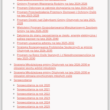
Gminny Program Wspierania Rodziny na lata 2024-2026
Program Osłonowy w zakresie dożywiania na lata 2024-2028
Program Przeciwdziałania Przemocy Domowej i Ochrony Osób
na lata 2023-2028
Program Opieki nad Zabytkami Gminy Olsztynek na lata 2025-
2028
Wieloletni Program Gospodarowania Mieszkaniowym Zasobem
Gminy na lata 2026-2030
Założenia do planu zaopatrzenia w ciepło, energię elektryczna i
paliwa gazowe na lata 2026-2040
Program usuwania azbestu na lata 2025-2032
Strategia Rozwiązywania Problemów Społecznych w gminie
Olsztynek na lata 2026-2035
Program na Rzecz Osób Starszych i z Niepełnosprawnością na
lata 2025-2030
Strategia Młodzieżowa gminy Olsztynek na lata 2026-2030 w
obszarze sportu wśród młodzieży
Strategia Młodzieżowa gminy Olsztynek na lata 2026-2030 w
obszarze zdrowia psychicznego młodych osób
Sprawozdania
Sprawozdania za rok 2020
Sprawozdania za rok 2021
Sprawozdania za rok 2022
Sprawozdania za rok 2023
Sprawozdania za rok 2024
Sprawozdania za rok 2025