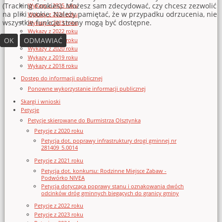
(Tracking Cookies). Możesz sam zdecydować, czy chcesz zezwolić
Wykazy z 2025 roku
na pliki cookie. Należy pamiętać, że w przypadku odrzucenia, nie
Wykazy z 2024 roku
wszystkie funkcje strony mogą być dostępne.
Wykazy z 2023 roku
Wykazy z 2022 roku
OK
ODMAWIAĆ
Wykazy z 2021 roku
Wykazy z 2020 roku
Wykazy z 2019 roku
Wykazy z 2018 roku
Dostęp do informacji publicznej
Ponowne wykorzystanie informacji publicznej
Skargi i wnioski
Petycje
Petycje skierowane do Burmistrza Olsztynka
Petycje z 2020 roku
Petycja dot. poprawy infrastruktury drogi gminnej nr
281409_5.0014
Petycje z 2021 roku
Petycja dot. konkursu: Rodzinne Miejsce Zabaw -
Podwórko NIVEA
Petycja dotycząca poprawy stanu i oznakowania dwóch
odcinków dróg gminnych biegących do granicy gminy
Petycje z 2022 roku
Petycje z 2023 roku