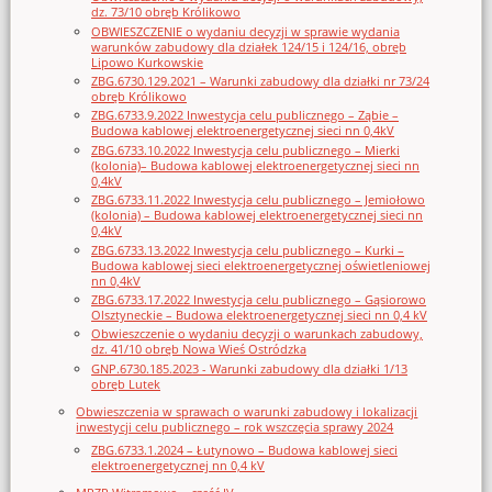
dz. 73/10 obręb Królikowo
OBWIESZCZENIE o wydaniu decyzji w sprawie wydania
warunków zabudowy dla działek 124/15 i 124/16, obręb
Lipowo Kurkowskie
ZBG.6730.129.2021 – Warunki zabudowy dla działki nr 73/24
obręb Królikowo
ZBG.6733.9.2022 Inwestycja celu publicznego – Ząbie –
Budowa kablowej elektroenergetycznej sieci nn 0,4kV
ZBG.6733.10.2022 Inwestycja celu publicznego – Mierki
(kolonia)– Budowa kablowej elektroenergetycznej sieci nn
0,4kV
ZBG.6733.11.2022 Inwestycja celu publicznego – Jemiołowo
(kolonia) – Budowa kablowej elektroenergetycznej sieci nn
0,4kV
ZBG.6733.13.2022 Inwestycja celu publicznego – Kurki –
Budowa kablowej sieci elektroenergetycznej oświetleniowej
nn 0,4kV
ZBG.6733.17.2022 Inwestycja celu publicznego – Gąsiorowo
Olsztyneckie – Budowa elektroenergetycznej sieci nn 0,4 kV
Obwieszczenie o wydaniu decyzji o warunkach zabudowy,
dz. 41/10 obręb Nowa Wieś Ostródzka
GNP.6730.185.2023 - Warunki zabudowy dla działki 1/13
obręb Lutek
Obwieszczenia w sprawach o warunki zabudowy i lokalizacji
inwestycji celu publicznego – rok wszczęcia sprawy 2024
ZBG.6733.1.2024 – Łutynowo – Budowa kablowej sieci
elektroenergetycznej nn 0,4 kV