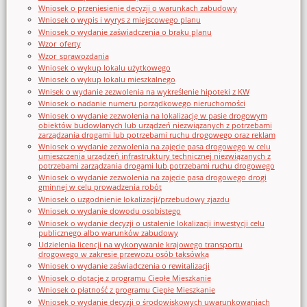
Wniosek o przeniesienie decyzji o warunkach zabudowy
Wniosek o wypis i wyrys z miejscowego planu
Wniosek o wydanie zaświadczenia o braku planu
Wzor_oferty
Wzor_sprawozdania
Wniosek o wykup lokalu użytkowego
Wniosek o wykup lokalu mieszkalnego
Wnisek o wydanie zezwolenia na wykreślenie hipoteki z KW
Wniosek o nadanie numeru porządkowego nieruchomości
Wniosek o wydanie zezwolenia na lokalizację w pasie drogowym
obiektów budowlanych lub urządzeń niezwiązanych z potrzebami
zarządzania drogami lub potrzebami ruchu drogowego oraz reklam
Wniosek o wydanie zezwolenia na zajęcie pasa drogowego w celu
umieszczenia urządzeń infrastruktury technicznej niezwiązanych z
potrzebami zarządzania drogami lub potrzebami ruchu drogowego
Wniosek o wydanie zezwolenia na zajęcie pasa drogowego drogi
gminnej w celu prowadzenia robót
Wniosek o uzgodnienie lokalizacji/przebudowy zjazdu
Wniosek o wydanie dowodu osobistego
Wniosek o wydanie decyzji o ustalenie lokalizacji inwestycji celu
publicznego albo warunków zabudowy
Udzielenia licencji na wykonywanie krajowego transportu
drogowego w zakresie przewozu osób taksówką
Wniosek o wydanie zaświadczenia o rewitalizacji
Wniosek o dotację z programu Ciepłe Mieszkanie
Wniosek o płatność z programu Ciepłe Mieszkanie
Wniosek o wydanie decyzji o środowiskowych uwarunkowaniach