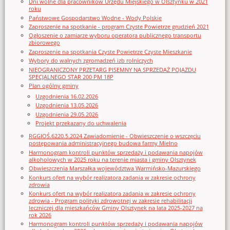
Dni wolne dla pracowników Urzędu Miejskiego w Olsztynku w 2021
roku
Państwowe Gospodarstwo Wodne - Wody Polskie
Zaproszenie na spotkanie - program Czyste Powietrze grudzień 2021
Ogłoszenie o zamiarze wyboru operatora publicznego transportu
zbiorowego
Zaproszenie na spotkania Czyste Powietrze Czyste Mieszkanie
Wybory do walnych zgromadzeń izb rolniczych
NIEOGRANICZONY PRZETARG PISEMNY NA SPRZEDAŻ POJAZDU
SPECJALNEGO STAR 200 PM 18P
Plan ogólny gminy
Uzgodnienia 16.02.2026
Uzgodnienia 13.05.2026
Uzgodnienia 29.05.2026
Projekt przekazany do uchwalenia
RGGIOŚ.6220.5.2024 Zawiadomienie - Obwieszczenie o wszczęciu
postępowania administracyjnego budowa farmy Mielno
Harmonogram kontroli punktów sprzedaży i podawania napojów
alkoholowych w 2025 roku na terenie miasta i gminy Olsztynek
Obwieszczenia Marszałka województwa Warmińsko-Mazurskiego
Konkurs ofert na wybór realizatora zadania w zakresie ochrony
zdrowia
Konkurs ofert na wybór realizatora zadania w zakresie ochrony
zdrowia - Program polityki zdrowotnej w zakresie rehabilitacji
leczniczej dla mieszkańców Gminy Olsztynek na lata 2025-2027 na
rok 2026
Harmonogram kontroli punktów sprzedaży i podawania napojów