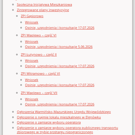
Społeczna Inicjatywa Mieszkaniowa
Zintegrowane plany inwestycyjne
ZPI Gąsiorowo
Wniosek
Opinie, uzgodnienia i konsultacje 17.07.2026
ZPI Waplewo – część VI
Wniosek
Opinie, uzgodnienia i konsultacje 5.06.2026
ZPI Łutynowo – część II
Wniosek
Opinie, uzgodnienia i konsultacje 17.07.2026
ZPI Witramowo – część VI
Wniosek
Opinie, uzgodnienia i konsultacje 17.07.2026
ZPI Waplewo – część VII
Wniosek
Opinie, uzgodnienia i konsultacje 17.07.2026
Ogłoszenia Warmińsko-Mazurskiego Urzędu Wojewódzkiego
Ogłoszenie o najmie lokalu mieszkalnego w Elgnówku
Ogłoszenie o zamiarze wyboru operatora
Ogłoszenie o zamiarze wyboru operatora publicznego transportu
zbiorowego w trybie przetargu nieograniczonego