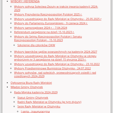
WYBORY I REFERENDA
Wybory sołtysa Sołectwa Zezuty w trakcie trwania kadencji 2024-
2029
Wybory Prezydenta Rzeczypospolitej Polskiej 2025 r.
Wybory uzupełniające do Rady Miejskiej w Olsztynku - 25.05.2025 r
Wybory do Parlamentu Europejskiego - 9 czerwca 2024 r.
Wybory samorządowe 2024 r. - 7.04.2024
Referendum zarządzone na dzień 15.10.2023 r.
Wybory do Sejmu Rzeczypospolitej Polskiej i Senatu
Rzeczypospolitej Polskiej - 15.10.2023
Szkolenie dla członków OKW
Wybory ławników sądów powszechnych na kadencję 2024-2027
Wybory uzupełniające do Rady Miejskiej w Olsztynku w okręgu
wyborczym nr 3 zarządzone na dzień 15 stycznia 2023 r.
Wybory uzupełniające do Rady Miejskiej w Olsztynku - 23.10.2022
Wybory Przedterminowe Burmistrza Olsztynka - 24.07.2022
Wybory sołtysów, rad sołeckich, przewodniczących osiedli i rad
osiedlowych 2024-2029
Ogłoszenia Biura Rady Miejskiej
Władze Gminy Olsztynek
Rada Miejska kadencja 2024-2029
Statut Gminy Olsztynek
Radni Rady Miejskiej w Olsztynku (w tym dyżury)
Sesje Rady Miejskiej w Olsztynku
I sesja - inauguracyjna