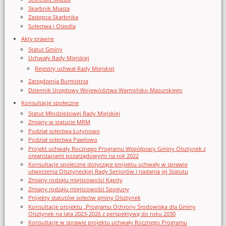
Skarbnik Miasta
Zastępca Skarbnika
Sołectwa i Osiedla
Akty prawne
Statut Gminy
Uchwały Rady Miejskiej
Rejestry uchwał Rady Miejskiej
Zarządzenia Burmistrza
Dziennik Urzędowy Województwa Warmińsko-Mazurskiego
Konsultacje społeczne
Statut Młodzieżowej Rady Miejskiej
Zmiany w statucie MRM
Podział sołectwa Łutynowo
Podział sołectwa Pawłowo
Projekt uchwały Rocznego Programu Współpracy Gminy Olsztynek z
organizacjami pozarządowymi na rok 2022
Konsultacje społeczne dotyczące projektu uchwały w sprawie
utworzenia Olsztyneckiej Rady Seniorów i nadania jej Statutu
Zmiany rodzaju miejscowości Kąpity
Zmiany rodzaju miejscowości Spoguny
Projekty statutów sołectw gminy Olsztynek
Konsultacje projektu „Programu Ochrony Środowiska dla Gminy
Olsztynek na lata 2023-2026 z perspektywą do roku 2030
Konsultacje w sprawie projektu uchwały Rocznego Programu