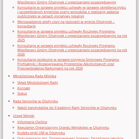
Współpracy Gminy Olsztynek z organizacjami pozarządowymi
Konsultacje w sprawie projektu uchwały w sprawie określenia trybu
i szczegółowych kryteriów oceny wniosków o realizację zadania
publicznego w ramach inicjatywy lokalnej
Wprowadzenie strefy ciszy na jeziorach w gminie Olsztynek –
konsultacje
Konsultacje w sprawie projektu uchwały Rocznego Programu
Współpracy Gminy Olsztynek z organizacjami pozarządowymi na rok
2025
Konsultacje w sprawie projektu uchwały Rocznego Programu
Współpracy Gminy Olsztynek z organizacjami pozarządowymi na rok
2026
Konsultacje społeczne w sprawie przyjęcia Gminnego Programu
Profilaktyki i Rozwiązywania Problemów Alkoholowych oraz
Przeciwdziałania Narkomanii na rok 2026
Młodzieżowa Rada Miejska
Skład Młodzieżowej Rady
Kontakt
Statut
Rada Seniorów w Olsztynku
Nabór kandydatów do II kadencji Rady Seniorów w Olsztynku
Urząd Miejski
Informacje Ogólne
Regulamin Organizacyjny Urzedu Miejskiego w Olsztynku
Kodeks etyki UM w Olsztynku
Dokumentacja dot. Zintegrowanego Systemu Zarządzania Jakością