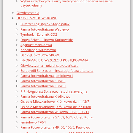
Wykaz urzędowych lekarzy weterynarii do badania mięsa na
użytek własny
Obwieszczenia
DECYZJE ŚRODOWISKOWE
Eurotter Logistyka - Stacja paliw
Farma fotowoltaiczna Waplewo
Tymbark - Zbiornik CO2
Droga Selwa - Lipowo Kurkowskie
Agaplast rozbudowa
Kanalizacja Witramowo
DECYZJE ŚRODOWISKOWE
INFORMACJE O WSZCZĘCIU POSTĘPOWANIA
Obwieszczenia - udział społeczeństwa
Europrofil Sp. z o. o. – instalacja fotowoltaiczna
Farma fotowoltaiczna Jemiołowo I
Farma fotowoltaiczna Kunki I
Farma fotowoltaiczna Kunki II
P.P-H.Agaplast Sp. z o.o. - studnia awaryjna
Farma fotowoltaiczna Królikowo
Osiedle Mieszkaniowe, Królikowo dz. nr 42/7
Osiedle Mieszkaniowe, Królikowo dz. nr 166/8
Farma fotowoltaiczna Wilkowo 106-6, 106-11
Farma Fotowoltaiczna 57, 59, 60/4, obręb Kunki
Jemiołowo 170/1
Farma Fotowoltaiczna 49, 50, 160/5, Pawłowo