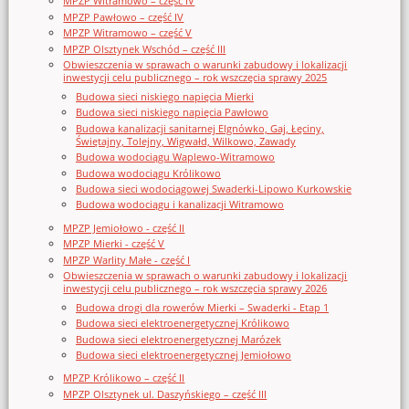
MPZP Witramowo – część IV
MPZP Pawłowo – część IV
MPZP Witramowo – część V
MPZP Olsztynek Wschód – część III
Obwieszczenia w sprawach o warunki zabudowy i lokalizacji
inwestycji celu publicznego – rok wszczęcia sprawy 2025
Budowa sieci niskiego napięcia Mierki
Budowa sieci niskiego napięcia Pawłowo
Budowa kanalizacji sanitarnej Elgnówko, Gaj, Łęciny,
Świętajny, Tolejny, Wigwałd, Wilkowo, Zawady
Budowa wodociągu Waplewo-Witramowo
Budowa wodociągu Królikowo
Budowa sieci wodociągowej Swaderki-Lipowo Kurkowskie
Budowa wodociągu i kanalizacji Witramowo
MPZP Jemiołowo - część II
MPZP Mierki - część V
MPZP Warlity Małe - część I
Obwieszczenia w sprawach o warunki zabudowy i lokalizacji
inwestycji celu publicznego – rok wszczęcia sprawy 2026
Budowa drogi dla rowerów Mierki – Swaderki - Etap 1
Budowa sieci elektroenergetycznej Królikowo
Budowa sieci elektroenergetycznej Marózek
Budowa sieci elektroenergetycznej Jemiołowo
MPZP Królikowo – część II
MPZP Olsztynek ul. Daszyńskiego – część III