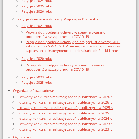
Petycje z 2024 roku
Petycje z 2025 roku
Petycje z 2026 roku
Petycje skierowane do Rady Miejskiej w Olsztynku
Petycje z 2021 roku
Petycja dot. podjęcia uchwały w sprawie gwarancji
producentów szczepionek na COVID-19
Petycja dot. podjęcia uchwały poierającej list otwarty STOP
zabójczenmu GMO - STOP niebezpiecznej szczepionce oraz
zaprzestania eksperymentu na mieszkańcach Polski i inne
Petycje z 2020 roku
Petycja dot. podjęcia uchwały w sprawie gwarancji
producentów szczepionek na COVID-19
Petycje z 2023 roku
Petycje z 2025 roku
Organizacje Pozarządowe
II otwarty konkurs na realizację zadań publicznych w 2026 r.
I otwarty konkurs na realizację zadań publicznych w 2026 r.
II otwarty konkurs na realizację zadań publicznych w 2025 r.
I otwarty konkurs na realizację zadań publicznych w 2025 r.
I otwarty konkurs na realizację zadań publicznych w 2024 r.
II otwarty konkurs na realizację zadań publicznych w 2023 r.
I otwarty konkurs na realizację zadań publicznych w 2023 r.
Ogłoszenia