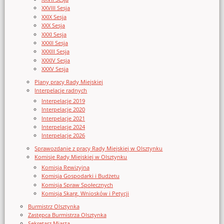
XXVIII Sesja
XXIX Sesja
XXX Sesja
XXXI Sesja
XXXII Sesja
XXXIII Sesja
XXXIV Sesja
XXXV Sesja
Plany pracy Rady Miejskiej
Interpelacje radnych
Interpelacje 2019
Interpelacje 2020
Interpelacje 2021
Interpelacje 2024
Interpelacje 2026
Sprawozdanie z pracy Rady Miejskiej w Olsztynku
Komisje Rady Miejskiej w Olsztynku
Komisja Rewizyjna
Komisja Gospodarki i Budżetu
Komisja Spraw Społecznych
Komisja Skarg, Wniosków i Petycji
Burmistrz Olsztynka
Zastępca Burmistrza Olsztynka
Sekretarz Miasta