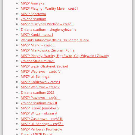
MPZP Ameryka
MPZP Platyny i Warlity Małe – część II
MPZP Sportowa
Zmiana studium
MPZP Olsztynek Wschód – część II
Zmiana studium – drugie wyłożenie
MPZP Kunki – czesc I
Warunki zabudowy dla dz. 380 obręb Mierki
MPZP Mierki – część III
MPZP Mierkowska, Zielona i Polna
MPZP Platyny, Warlity, Elgnówko, Gaj, Wigwałd i Zawady
Zmiana Studium 2021
MPZP węzeł Olsztynek Zachód
MPZP Waplewo – część IV
MPZP ul. Behringa
MPZP Królikowo – czesc I
MPZP Waplewo – czesc V
Zmiana studium 2022
MPZP Pawłowo – część III
Zmiana studium 2022 II
MPZP jezioro Jemiołowo
MPZP Wilcza – obszar A
MPZP Gąsiorowo – część III
MPZP ul. Behringa – część II
MPZP Perłowa i Pionierów
Zmiana MPZP Kunki