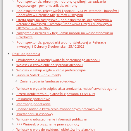
Podinspektor ds. obronnych, obrony cywilnej i zarządzania
kryzysowego - pełnomocnik ds. ochrony
Podinspektor ds. księgowości i podatku VAT w Referacie Finansów i
Podatków w Urzędzie Miejskim w Olsztynku
Oferta pracy na zastępstwo - podinspektor ds. drogownictwa w
Referacie Inwestycji i Ochrony Środowiska Urzędu Miejskiego w
Olsztynku - 26.07.2022
Zarządzenie nr 9/2009 - Regulamin naboru na wolne stanowiska
urzędnicze.
Podinspektor ds. gospodarki wodno–ściekowej w Referacie
Inwestycji i Ochrony Środowiska - 25.10.2022
Druki do pobrania
Oświadczenie o rocznej wartości sprzedanego alkoholu
Wniosek o zezwolenie na sprzedaz alkoholu
Wniosek o zakup węgla w cenie preferencyjnej
Fundusz Sołecki - dokumenty
Zmiana zadania funduszu sołeckiego
Wniosek o wydanie odpisu aktu urodzenia, małżeństwa lub zgonu
Przedłużenie terminu płatności z powodu COVID-19
Deklaracje podatkowe
Informacje podatkowe
Dofinansowanie kształcenia młodocianych pracowników
Kwestonariusz osobowy
Wniosek o udostępnienie informacji publicznej
PPF Wniosek o przyznanie prawa pomocy
Wniosek o wpis do ewidencji obiektów hotelarskich