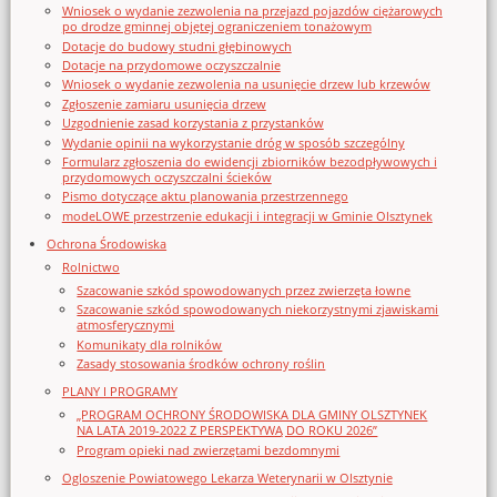
Wniosek o wydanie zezwolenia na przejazd pojazdów ciężarowych
po drodze gminnej objętej ograniczeniem tonażowym
Dotacje do budowy studni głębinowych
Dotacje na przydomowe oczyszczalnie
Wniosek o wydanie zezwolenia na usunięcie drzew lub krzewów
Zgłoszenie zamiaru usunięcia drzew
Uzgodnienie zasad korzystania z przystanków
Wydanie opinii na wykorzystanie dróg w sposób szczególny
Formularz zgłoszenia do ewidencji zbiorników bezodpływowych i
przydomowych oczyszczalni ścieków
Pismo dotyczące aktu planowania przestrzennego
modeLOWE przestrzenie edukacji i integracji w Gminie Olsztynek
Ochrona Środowiska
Rolnictwo
Szacowanie szkód spowodowanych przez zwierzęta łowne
Szacowanie szkód spowodowanych niekorzystnymi zjawiskami
atmosferycznymi
Komunikaty dla rolników
Zasady stosowania środków ochrony roślin
PLANY I PROGRAMY
„PROGRAM OCHRONY ŚRODOWISKA DLA GMINY OLSZTYNEK
NA LATA 2019-2022 Z PERSPEKTYWĄ DO ROKU 2026”
Program opieki nad zwierzętami bezdomnymi
Ogloszenie Powiatowego Lekarza Weterynarii w Olsztynie