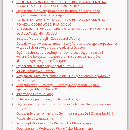
DRUGI NIEOGRANICZONY PRZETARG PISEMNY NA SPRZEDAŻ
POJAZDU SPECJALNEGO STAR 200 PM 18P
Ogłoszenie o otwartym naborze Partnera do wspólnego
przygotowania i realizacji projektu
DRUGI NIEOGRANICZONY PRZETARG PISEMNY NA SPRZEDAŻ
POJAZDU OSOBOWEGO FIAT DOBLO
NIEOGRANICZONY PRZETARG PISEMNY NA SPRZEDAŻ POJAZDU
OSOBOWEGO FIAT DOBLO
Instytut Meteorologii i Gospodarki Wodnej
Decyzja w sprawie zatwierdzenia taryf dla zbiorowego zaopatrzenia
w wodę i zbiorowego odprowadzania ścieków
Ogólny schemat procedury kontroli przestrzegania zasad i
warunków korzystania z zezwoleń na sprzedaż napojów
alkoholowych w gminie Olsztynek
Ogłoszenie o sprzedaży ciągnika Ursus C-360
MPZP Samagowo – czesc I
Rezygnacja z realizacji zadania pn. "Odkrycie tajemnic pomnika
Tannenbergu"
Nieograniczony Przetargu Pisemny Na Sprzedaż Pojazdu
Specjalnego Marki Star_200
Informacje i komunikaty
Uchwała projekt nowego ustroju szkolnego
Ogłoszenie o zebraniu mieszkańców Sołectwa Drwęck - wybory
sołtysa
Ogłoszenie o zamknięciu ul. Behringa na czas Dni Olsztynka 2016
Pozostałe obwieszczenia
Samorząd Województwa Warmińsko-Mazurskiego
Obwieszczenia Wojewody Warmińsko-Mazurskiego