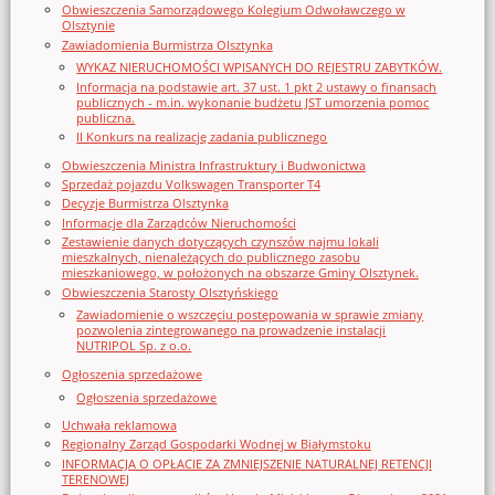
Obwieszczenia Samorządowego Kolegium Odwoławczego w
Olsztynie
Zawiadomienia Burmistrza Olsztynka
WYKAZ NIERUCHOMOŚCI WPISANYCH DO REJESTRU ZABYTKÓW.
Informacja na podstawie art. 37 ust. 1 pkt 2 ustawy o finansach
publicznych - m.in. wykonanie budżetu JST umorzenia pomoc
publiczna.
II Konkurs na realizację zadania publicznego
Obwieszczenia Ministra Infrastruktury i Budwonictwa
Sprzedaż pojazdu Volkswagen Transporter T4
Decyzje Burmistrza Olsztynka
Informacje dla Zarządców Nieruchomości
Zestawienie danych dotyczących czynszów najmu lokali
mieszkalnych, nienależących do publicznego zasobu
mieszkaniowego, w położonych na obszarze Gminy Olsztynek.
Obwieszczenia Starosty Olsztyńskiego
Zawiadomienie o wszczęciu postępowania w sprawie zmiany
pozwolenia zintegrowanego na prowadzenie instalacji
NUTRIPOL Sp. z o.o.
Ogłoszenia sprzedażowe
Ogłoszenia sprzedażowe
Uchwała reklamowa
Regionalny Zarząd Gospodarki Wodnej w Białymstoku
INFORMACJA O OPŁACIE ZA ZMNIEJSZENIE NATURALNEJ RETENCJI
TERENOWEJ