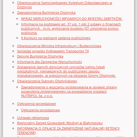
Obwieszczenia Samorządowego Kolegium Odwoławczego w
Olsztynie
Zawiadomienia Burmistrza Olsztynka
WYKAZ NIERUCHOMOŚCI WPISANYCH DO REJESTRU ZABYTKÓW.
Informacja na podstawie art. 37 ust. 1 pkt 2 ustawy o finansach
publicznych - m.in. wykonanie budżetu JST umorzenia pomoc
publiczna.
II Konkurs na realizację zadania publicznego
Obwieszczenia Ministra Infrastruktury i Budwonictwa
Sprzedaż pojazdu Volkswagen Transporter T4
Decyzje Burmistrza Olsztynka
Informacje dla Zarządców Nieruchomości
Zestawienie danych dotyczących czynszów najmu lokali
mieszkalnych, nienależących do publicznego zasobu
mieszkaniowego, w położonych na obszarze Gminy Olsztynek.
Obwieszczenia Starosty Olsztyńskiego
Zawiadomienie o wszczęciu postępowania w sprawie zmiany
pozwolenia zintegrowanego na prowadzenie instalacji
NUTRIPOL Sp. z o.o.
Ogłoszenia sprzedażowe
Ogłoszenia sprzedażowe
Uchwała reklamowa
Regionalny Zarząd Gospodarki Wodnej w Białymstoku
INFORMACJA O OPŁACIE ZA ZMNIEJSZENIE NATURALNEJ RETENCJI
TERENOWEJ