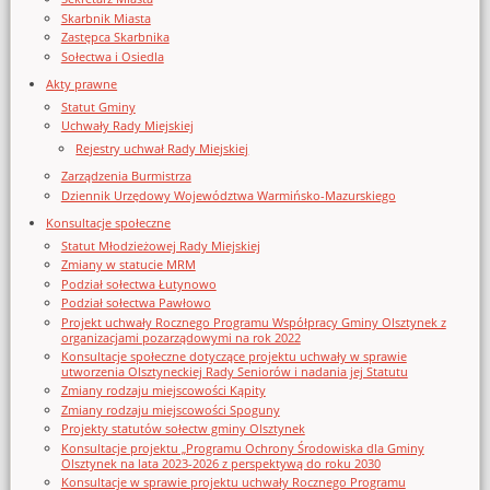
Skarbnik Miasta
Zastępca Skarbnika
Sołectwa i Osiedla
Akty prawne
Statut Gminy
Uchwały Rady Miejskiej
Rejestry uchwał Rady Miejskiej
Zarządzenia Burmistrza
Dziennik Urzędowy Województwa Warmińsko-Mazurskiego
Konsultacje społeczne
Statut Młodzieżowej Rady Miejskiej
Zmiany w statucie MRM
Podział sołectwa Łutynowo
Podział sołectwa Pawłowo
Projekt uchwały Rocznego Programu Współpracy Gminy Olsztynek z
organizacjami pozarządowymi na rok 2022
Konsultacje społeczne dotyczące projektu uchwały w sprawie
utworzenia Olsztyneckiej Rady Seniorów i nadania jej Statutu
Zmiany rodzaju miejscowości Kąpity
Zmiany rodzaju miejscowości Spoguny
Projekty statutów sołectw gminy Olsztynek
Konsultacje projektu „Programu Ochrony Środowiska dla Gminy
Olsztynek na lata 2023-2026 z perspektywą do roku 2030
Konsultacje w sprawie projektu uchwały Rocznego Programu