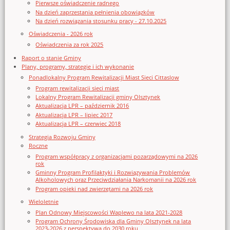
Pierwsze oświadczenie radnego
Na dzień zaprzestania pełnienia obowiązków
Na dzień rozwiązania stosunku pracy - 27.10.2025
Oświadczenia - 2026 rok
Oświadczenia za rok 2025
Raport o stanie Gminy
Plany, programy, strategie i ich wykonanie
Ponadlokalny Program Rewitalizacji Miast Sieci Cittaslow
Program rewitalizacji sieci miast
Lokalny Program Rewitalizacji gminy Olsztynek
Aktualizacja LPR – październik 2016
Aktualizacja LPR – lipiec 2017
Aktualizacja LPR – czerwiec 2018
Strategia Rozwoju Gminy
Roczne
Program współpracy z organizacjami pozarządowymi na 2026
rok
Gminny Program Profilaktyki i Rozwiązywania Problemów
Alkoholowych oraz Przeciwdziałania Narkomanii na 2026 rok
Program opieki nad zwierzętami na 2026 rok
Wieloletnie
Plan Odnowy Miejscowości Waplewo na lata 2021-2028
Program Ochrony Środowiska dla Gminy Olsztynek na lata
2023-2026 z perspektywą do 2030 roku