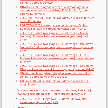
dz. 73/10 obręb Królikowo
OBWIESZCZENIE o wydaniu decyzji w sprawie wydania
warunków zabudowy dla działek 124/15 i 124/16, obręb
Lipowo Kurkowskie
ZBG.6730.129.2021 – Warunki zabudowy dla działki nr 73/24
obręb Królikowo
ZBG.6733.9.2022 Inwestycja celu publicznego – Ząbie –
Budowa kablowej elektroenergetycznej sieci nn 0,4kV
ZBG.6733.10.2022 Inwestycja celu publicznego – Mierki
(kolonia)– Budowa kablowej elektroenergetycznej sieci nn
0,4kV
ZBG.6733.11.2022 Inwestycja celu publicznego – Jemiołowo
(kolonia) – Budowa kablowej elektroenergetycznej sieci nn
0,4kV
ZBG.6733.13.2022 Inwestycja celu publicznego – Kurki –
Budowa kablowej sieci elektroenergetycznej oświetleniowej
nn 0,4kV
ZBG.6733.17.2022 Inwestycja celu publicznego – Gąsiorowo
Olsztyneckie – Budowa elektroenergetycznej sieci nn 0,4 kV
Obwieszczenie o wydaniu decyzji o warunkach zabudowy,
dz. 41/10 obręb Nowa Wieś Ostródzka
GNP.6730.185.2023 - Warunki zabudowy dla działki 1/13
obręb Lutek
Obwieszczenia w sprawach o warunki zabudowy i lokalizacji
inwestycji celu publicznego – rok wszczęcia sprawy 2024
ZBG.6733.1.2024 – Łutynowo – Budowa kablowej sieci
elektroenergetycznej nn 0,4 kV