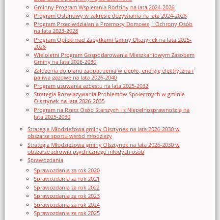
Gminny Program Wspierania Rodziny na lata 2024-2026
Program Osłonowy w zakresie dożywiania na lata 2024-2028
Program Przeciwdziałania Przemocy Domowej i Ochrony Osób
na lata 2023-2028
Program Opieki nad Zabytkami Gminy Olsztynek na lata 2025-
2028
Wieloletni Program Gospodarowania Mieszkaniowym Zasobem
Gminy na lata 2026-2030
Założenia do planu zaopatrzenia w ciepło, energię elektryczna i
paliwa gazowe na lata 2026-2040
Program usuwania azbestu na lata 2025-2032
Strategia Rozwiązywania Problemów Społecznych w gminie
Olsztynek na lata 2026-2035
Program na Rzecz Osób Starszych i z Niepełnosprawnością na
lata 2025-2030
Strategia Młodzieżowa gminy Olsztynek na lata 2026-2030 w
obszarze sportu wśród młodzieży
Strategia Młodzieżowa gminy Olsztynek na lata 2026-2030 w
obszarze zdrowia psychicznego młodych osób
Sprawozdania
Sprawozdania za rok 2020
Sprawozdania za rok 2021
Sprawozdania za rok 2022
Sprawozdania za rok 2023
Sprawozdania za rok 2024
Sprawozdania za rok 2025