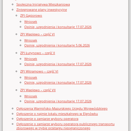
Społeczna Inicjatywa Mieszkaniowa
Zintegrowane plany inwestycyjne
ZPI Gąsiorowo
Wniosek
Opinie, uzgodnienia i konsultacje 17.07.2026
ZPI Waplewo – część VI
Wniosek
Opinie, uzgodnienia i konsultacje 5.06.2026
ZPI Łutynowo – część II
Wniosek
Opinie, uzgodnienia i konsultacje 17.07.2026
ZPI Witramowo – część VI
Wniosek
Opinie, uzgodnienia i konsultacje 17.07.2026
ZPI Waplewo – część VII
Wniosek
Opinie, uzgodnienia i konsultacje 17.07.2026
Ogłoszenia Warmińsko-Mazurskiego Urzędu Wojewódzkiego
Ogłoszenie o najmie lokalu mieszkalnego w Elgnówku
Ogłoszenie o zamiarze wyboru operatora
Ogłoszenie o zamiarze wyboru operatora publicznego transportu
zbiorowego w trybie przetargu nieograniczonego