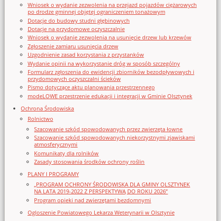
Wniosek o wydanie zezwolenia na przejazd pojazdów ciężarowych
po drodze gminnej objętej ograniczeniem tonażowym
Dotacje do budowy studni głębinowych
Dotacje na przydomowe oczyszczalnie
Wniosek o wydanie zezwolenia na usunięcie drzew lub krzewów
Zgłoszenie zamiaru usunięcia drzew
Uzgodnienie zasad korzystania z przystanków
Wydanie opinii na wykorzystanie dróg w sposób szczególny
Formularz zgłoszenia do ewidencji zbiorników bezodpływowych i
przydomowych oczyszczalni ścieków
Pismo dotyczące aktu planowania przestrzennego
modeLOWE przestrzenie edukacji i integracji w Gminie Olsztynek
Ochrona Środowiska
Rolnictwo
Szacowanie szkód spowodowanych przez zwierzęta łowne
Szacowanie szkód spowodowanych niekorzystnymi zjawiskami
atmosferycznymi
Komunikaty dla rolników
Zasady stosowania środków ochrony roślin
PLANY I PROGRAMY
„PROGRAM OCHRONY ŚRODOWISKA DLA GMINY OLSZTYNEK
NA LATA 2019-2022 Z PERSPEKTYWĄ DO ROKU 2026”
Program opieki nad zwierzętami bezdomnymi
Ogloszenie Powiatowego Lekarza Weterynarii w Olsztynie