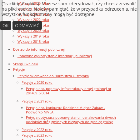
(Tracking Cookies). Możesz sam zdecydować, czy chcesz zezwolić
Wykazy z 2025 roku
na pliki cookie. Należy pamiętać, że w przypadku odrzucenia, nie
Wykazy z 2024 roku
wszystkie funkcje strony mogą być dostępne.
Wykazy z 2023 roku
Wykazy z 2022 roku
OK
ODMAWIAĆ
Wykazy z 2021 roku
Wykazy z 2020 roku
Wykazy z 2019 roku
Wykazy z 2018 roku
Dostęp do informacji publicznej
Ponowne wykorzystanie informacji publicznej
Skargi i wnioski
Petycje
Petycje skierowane do Burmistrza Olsztynka
Petycje z 2020 roku
Petycja dot. poprawy infrastruktury drogi gminnej nr
281409_5.0014
Petycje z 2021 roku
Petycja dot. konkursu: Rodzinne Miejsce Zabaw -
Podwórko NIVEA
Petycja dotycząca poprawy stanu i oznakowania dwóch
odcinków dróg gminnych biegących do granicy gminy
Petycje z 2022 roku
Petycje z 2023 roku