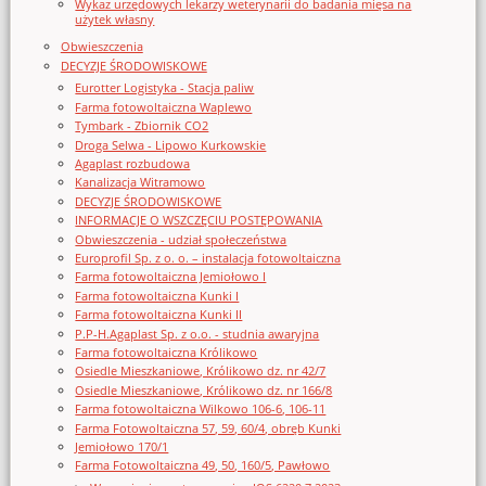
Wykaz urzędowych lekarzy weterynarii do badania mięsa na
użytek własny
Obwieszczenia
DECYZJE ŚRODOWISKOWE
Eurotter Logistyka - Stacja paliw
Farma fotowoltaiczna Waplewo
Tymbark - Zbiornik CO2
Droga Selwa - Lipowo Kurkowskie
Agaplast rozbudowa
Kanalizacja Witramowo
DECYZJE ŚRODOWISKOWE
INFORMACJE O WSZCZĘCIU POSTĘPOWANIA
Obwieszczenia - udział społeczeństwa
Europrofil Sp. z o. o. – instalacja fotowoltaiczna
Farma fotowoltaiczna Jemiołowo I
Farma fotowoltaiczna Kunki I
Farma fotowoltaiczna Kunki II
P.P-H.Agaplast Sp. z o.o. - studnia awaryjna
Farma fotowoltaiczna Królikowo
Osiedle Mieszkaniowe, Królikowo dz. nr 42/7
Osiedle Mieszkaniowe, Królikowo dz. nr 166/8
Farma fotowoltaiczna Wilkowo 106-6, 106-11
Farma Fotowoltaiczna 57, 59, 60/4, obręb Kunki
Jemiołowo 170/1
Farma Fotowoltaiczna 49, 50, 160/5, Pawłowo