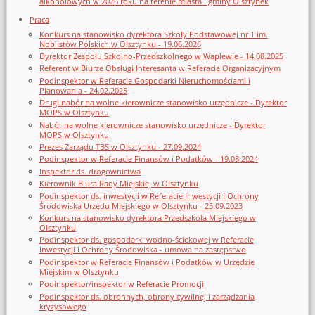
alkoholowych w 2026 roku na terenie miasta i gminy Olsztynek
Praca
Konkurs na stanowisko dyrektora Szkoły Podstawowej nr 1 im.
Noblistów Polskich w Olsztynku - 19.06.2026
Dyrektor Zespołu Szkolno-Przedszkolnego w Waplewie - 14.08.2025
Referent w Biurze Obsługi Interesanta w Referacie Organizacyjnym
Podinspektor w Referacie Gospodarki Nieruchomościami i
Planowania - 24.02.2025
Drugi nabór na wolne kierownicze stanowisko urzędnicze - Dyrektor
MOPS w Olsztynku
Nabór na wolne kierownicze stanowisko urzędnicze - Dyrektor
MOPS w Olsztynku
Prezes Zarządu TBS w Olsztynku - 27.09.2024
Podinspektor w Referacie Finansów i Podatków - 19.08.2024
Inspektor ds. drogownictwa
Kierownik Biura Rady Miejskiej w Olsztynku
Podinspektor ds. inwestycji w Referacie Inwestycji i Ochrony
Środowiska Urzędu Miejskiego w Olsztynku - 25.09.2023
Konkurs na stanowisko dyrektora Przedszkola Miejskiego w
Olsztynku
Podinspektor ds. gospodarki wodno-ściekowej w Referacie
Inwestycji i Ochrony Środowiska - umowa na zastępstwo
Podinspektor w Referacie Finansów i Podatków w Urzędzie
Miejskim w Olsztynku
Podinspektor/inspektor w Referacie Promocji
Podinspektor ds. obronnych, obrony cywilnej i zarządzania
kryzysowego