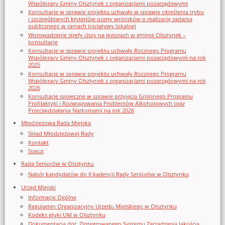
Współpracy Gminy Olsztynek z organizacjami pozarządowymi
Konsultacje w sprawie projektu uchwały w sprawie określenia trybu
i szczegółowych kryteriów oceny wniosków o realizację zadania
publicznego w ramach inicjatywy lokalnej
Wprowadzenie strefy ciszy na jeziorach w gminie Olsztynek –
konsultacje
Konsultacje w sprawie projektu uchwały Rocznego Programu
Współpracy Gminy Olsztynek z organizacjami pozarządowymi na rok
2025
Konsultacje w sprawie projektu uchwały Rocznego Programu
Współpracy Gminy Olsztynek z organizacjami pozarządowymi na rok
2026
Konsultacje społeczne w sprawie przyjęcia Gminnego Programu
Profilaktyki i Rozwiązywania Problemów Alkoholowych oraz
Przeciwdziałania Narkomanii na rok 2026
Młodzieżowa Rada Miejska
Skład Młodzieżowej Rady
Kontakt
Statut
Rada Seniorów w Olsztynku
Nabór kandydatów do II kadencji Rady Seniorów w Olsztynku
Urząd Miejski
Informacje Ogólne
Regulamin Organizacyjny Urzedu Miejskiego w Olsztynku
Kodeks etyki UM w Olsztynku
Dokumentacja dot. Zintegrowanego Systemu Zarządzania Jakością