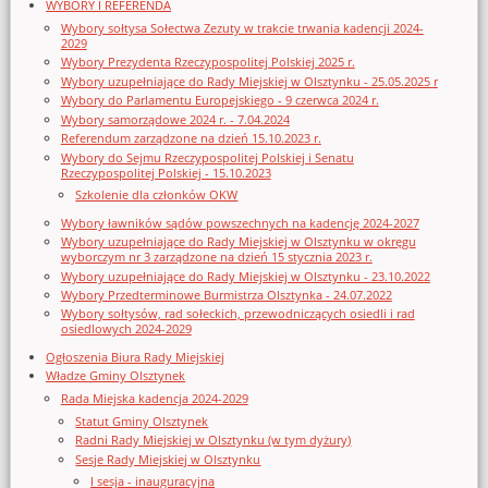
WYBORY I REFERENDA
Wybory sołtysa Sołectwa Zezuty w trakcie trwania kadencji 2024-
2029
Wybory Prezydenta Rzeczypospolitej Polskiej 2025 r.
Wybory uzupełniające do Rady Miejskiej w Olsztynku - 25.05.2025 r
Wybory do Parlamentu Europejskiego - 9 czerwca 2024 r.
Wybory samorządowe 2024 r. - 7.04.2024
Referendum zarządzone na dzień 15.10.2023 r.
Wybory do Sejmu Rzeczypospolitej Polskiej i Senatu
Rzeczypospolitej Polskiej - 15.10.2023
Szkolenie dla członków OKW
Wybory ławników sądów powszechnych na kadencję 2024-2027
Wybory uzupełniające do Rady Miejskiej w Olsztynku w okręgu
wyborczym nr 3 zarządzone na dzień 15 stycznia 2023 r.
Wybory uzupełniające do Rady Miejskiej w Olsztynku - 23.10.2022
Wybory Przedterminowe Burmistrza Olsztynka - 24.07.2022
Wybory sołtysów, rad sołeckich, przewodniczących osiedli i rad
osiedlowych 2024-2029
Ogłoszenia Biura Rady Miejskiej
Władze Gminy Olsztynek
Rada Miejska kadencja 2024-2029
Statut Gminy Olsztynek
Radni Rady Miejskiej w Olsztynku (w tym dyżury)
Sesje Rady Miejskiej w Olsztynku
I sesja - inauguracyjna