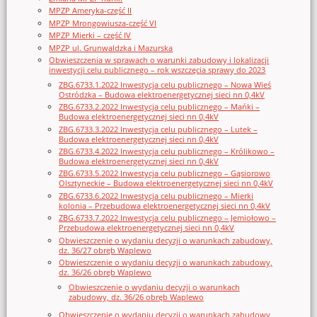
MPZP Ameryka-część II
MPZP Mrongowiusza-część VI
MPZP Mierki – część IV
MPZP ul. Grunwaldzka i Mazurska
Obwieszczenia w sprawach o warunki zabudowy i lokalizacji
inwestycji celu publicznego – rok wszczęcia sprawy do 2023
ZBG.6733.1.2022 Inwestycja celu publicznego – Nowa Wieś
Ostródzka – Budowa elektroenergetycznej sieci nn 0,4kV
ZBG.6733.2.2022 Inwestycja celu publicznego – Mańki –
Budowa elektroenergetycznej sieci nn 0,4kV
ZBG.6733.3.2022 Inwestycja celu publicznego – Lutek –
Budowa elektroenergetycznej sieci nn 0,4kV
ZBG.6733.4.2022 Inwestycja celu publicznego – Królikowo –
Budowa elektroenergetycznej sieci nn 0,4kV
ZBG.6733.5.2022 Inwestycja celu publicznego – Gąsiorowo
Olsztyneckie – Budowa elektroenergetycznej sieci nn 0,4kV
ZBG.6733.6.2022 Inwestycja celu publicznego – Mierki
kolonia – Przebudowa elektroenergetycznej sieci nn 0,4kV
ZBG.6733.7.2022 Inwestycja celu publicznego – Jemiołowo –
Przebudowa elektroenergetycznej sieci nn 0,4kV
Obwieszczenie o wydaniu decyzji o warunkach zabudowy,
dz. 36/27 obręb Waplewo
Obwieszczenie o wydaniu decyzji o warunkach zabudowy,
dz. 36/26 obręb Waplewo
Obwieszczenie o wydaniu decyzji o warunkach
zabudowy, dz. 36/26 obręb Waplewo
Obwieszczenie o wydaniu decyzji o warunkach zabudowy,