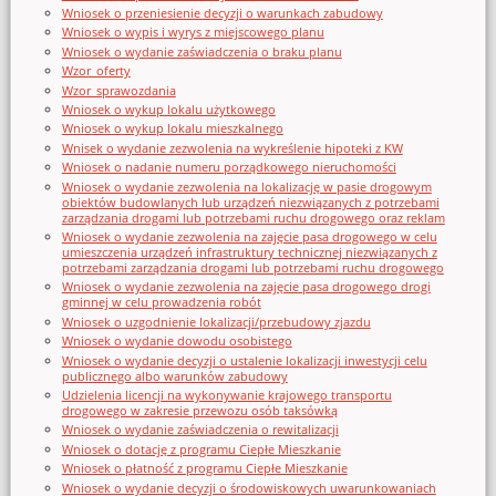
Wniosek o przeniesienie decyzji o warunkach zabudowy
Wniosek o wypis i wyrys z miejscowego planu
Wniosek o wydanie zaświadczenia o braku planu
Wzor_oferty
Wzor_sprawozdania
Wniosek o wykup lokalu użytkowego
Wniosek o wykup lokalu mieszkalnego
Wnisek o wydanie zezwolenia na wykreślenie hipoteki z KW
Wniosek o nadanie numeru porządkowego nieruchomości
Wniosek o wydanie zezwolenia na lokalizację w pasie drogowym
obiektów budowlanych lub urządzeń niezwiązanych z potrzebami
zarządzania drogami lub potrzebami ruchu drogowego oraz reklam
Wniosek o wydanie zezwolenia na zajęcie pasa drogowego w celu
umieszczenia urządzeń infrastruktury technicznej niezwiązanych z
potrzebami zarządzania drogami lub potrzebami ruchu drogowego
Wniosek o wydanie zezwolenia na zajęcie pasa drogowego drogi
gminnej w celu prowadzenia robót
Wniosek o uzgodnienie lokalizacji/przebudowy zjazdu
Wniosek o wydanie dowodu osobistego
Wniosek o wydanie decyzji o ustalenie lokalizacji inwestycji celu
publicznego albo warunków zabudowy
Udzielenia licencji na wykonywanie krajowego transportu
drogowego w zakresie przewozu osób taksówką
Wniosek o wydanie zaświadczenia o rewitalizacji
Wniosek o dotację z programu Ciepłe Mieszkanie
Wniosek o płatność z programu Ciepłe Mieszkanie
Wniosek o wydanie decyzji o środowiskowych uwarunkowaniach