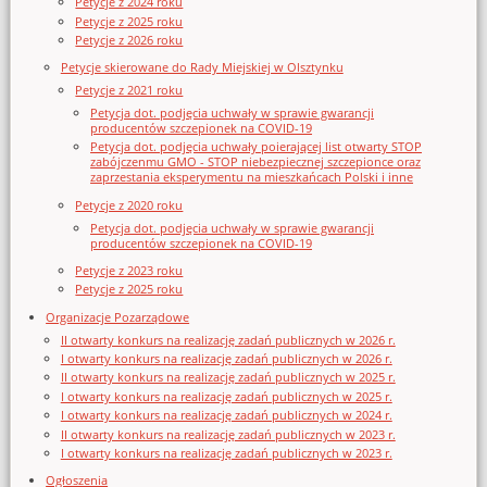
Petycje z 2024 roku
Petycje z 2025 roku
Petycje z 2026 roku
Petycje skierowane do Rady Miejskiej w Olsztynku
Petycje z 2021 roku
Petycja dot. podjęcia uchwały w sprawie gwarancji
producentów szczepionek na COVID-19
Petycja dot. podjęcia uchwały poierającej list otwarty STOP
zabójczenmu GMO - STOP niebezpiecznej szczepionce oraz
zaprzestania eksperymentu na mieszkańcach Polski i inne
Petycje z 2020 roku
Petycja dot. podjęcia uchwały w sprawie gwarancji
producentów szczepionek na COVID-19
Petycje z 2023 roku
Petycje z 2025 roku
Organizacje Pozarządowe
II otwarty konkurs na realizację zadań publicznych w 2026 r.
I otwarty konkurs na realizację zadań publicznych w 2026 r.
II otwarty konkurs na realizację zadań publicznych w 2025 r.
I otwarty konkurs na realizację zadań publicznych w 2025 r.
I otwarty konkurs na realizację zadań publicznych w 2024 r.
II otwarty konkurs na realizację zadań publicznych w 2023 r.
I otwarty konkurs na realizację zadań publicznych w 2023 r.
Ogłoszenia