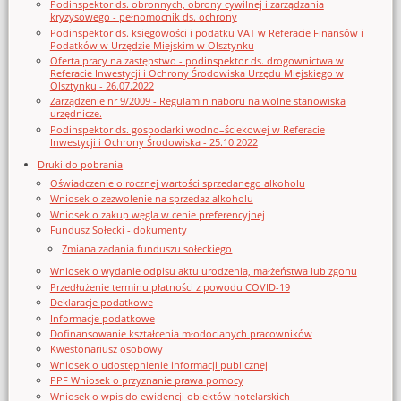
Podinspektor ds. obronnych, obrony cywilnej i zarządzania
kryzysowego - pełnomocnik ds. ochrony
Podinspektor ds. księgowości i podatku VAT w Referacie Finansów i
Podatków w Urzędzie Miejskim w Olsztynku
Oferta pracy na zastępstwo - podinspektor ds. drogownictwa w
Referacie Inwestycji i Ochrony Środowiska Urzędu Miejskiego w
Olsztynku - 26.07.2022
Zarządzenie nr 9/2009 - Regulamin naboru na wolne stanowiska
urzędnicze.
Podinspektor ds. gospodarki wodno–ściekowej w Referacie
Inwestycji i Ochrony Środowiska - 25.10.2022
Druki do pobrania
Oświadczenie o rocznej wartości sprzedanego alkoholu
Wniosek o zezwolenie na sprzedaz alkoholu
Wniosek o zakup węgla w cenie preferencyjnej
Fundusz Sołecki - dokumenty
Zmiana zadania funduszu sołeckiego
Wniosek o wydanie odpisu aktu urodzenia, małżeństwa lub zgonu
Przedłużenie terminu płatności z powodu COVID-19
Deklaracje podatkowe
Informacje podatkowe
Dofinansowanie kształcenia młodocianych pracowników
Kwestonariusz osobowy
Wniosek o udostępnienie informacji publicznej
PPF Wniosek o przyznanie prawa pomocy
Wniosek o wpis do ewidencji obiektów hotelarskich