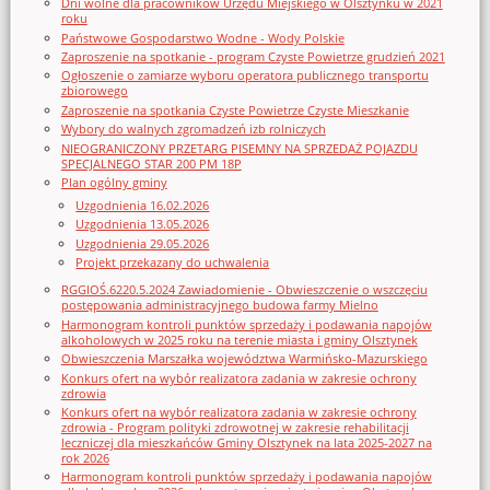
Dni wolne dla pracowników Urzędu Miejskiego w Olsztynku w 2021
roku
Państwowe Gospodarstwo Wodne - Wody Polskie
Zaproszenie na spotkanie - program Czyste Powietrze grudzień 2021
Ogłoszenie o zamiarze wyboru operatora publicznego transportu
zbiorowego
Zaproszenie na spotkania Czyste Powietrze Czyste Mieszkanie
Wybory do walnych zgromadzeń izb rolniczych
NIEOGRANICZONY PRZETARG PISEMNY NA SPRZEDAŻ POJAZDU
SPECJALNEGO STAR 200 PM 18P
Plan ogólny gminy
Uzgodnienia 16.02.2026
Uzgodnienia 13.05.2026
Uzgodnienia 29.05.2026
Projekt przekazany do uchwalenia
RGGIOŚ.6220.5.2024 Zawiadomienie - Obwieszczenie o wszczęciu
postępowania administracyjnego budowa farmy Mielno
Harmonogram kontroli punktów sprzedaży i podawania napojów
alkoholowych w 2025 roku na terenie miasta i gminy Olsztynek
Obwieszczenia Marszałka województwa Warmińsko-Mazurskiego
Konkurs ofert na wybór realizatora zadania w zakresie ochrony
zdrowia
Konkurs ofert na wybór realizatora zadania w zakresie ochrony
zdrowia - Program polityki zdrowotnej w zakresie rehabilitacji
leczniczej dla mieszkańców Gminy Olsztynek na lata 2025-2027 na
rok 2026
Harmonogram kontroli punktów sprzedaży i podawania napojów