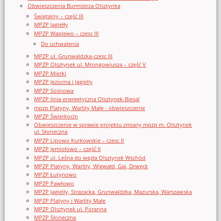
Obwieszczenia Burmistrza Olsztynka
Świętajny – część III
MPZP Jagiełły
MPZP Waplewo – czesc III
Do uchwalenia
MPZP ul. Grunwaldzka-czesc III
MPZP Olsztynek ul. Mrongowiusza – część V
MPZP Mierki
MPZP Jeziorna i Jagielly
MPZP Sosnowa
MPZP linia energetyczna Olsztynek-Biesal
mpzp Platyny, Warlity Małe - obwieszczenie
MPZP Świerkocin
Obwieszczenie w sprawie projektu zmiany mpzp m. Olsztynek
ul. Słoneczna
MPZP Lipowo Kurkowskie – czesc II
MPZP Jemiołowo – część II
MPZP ul. Leśna do węzła Olsztynek Wschód
MPZP Platyny, Warlity, Wigwałd, Gaj, Drwęck
MPZP Łutynowo
MPZP Pawłowo
MPZP Jagielly, Strazacka, Grunwaldzka, Mazurska, Warszawska
MPZP Platyny i Warlity Małe
MPZP Olsztynek ul. Poranna
MPZP Słoneczna