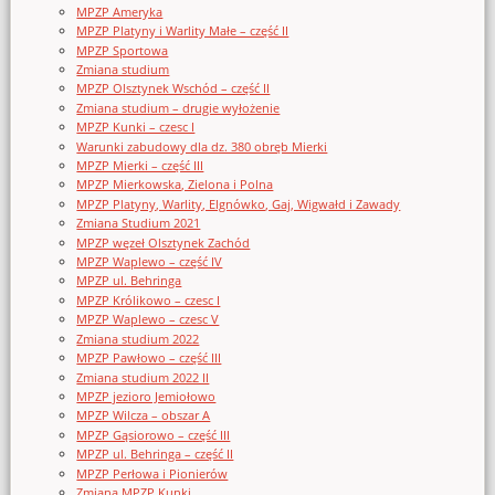
MPZP Ameryka
MPZP Platyny i Warlity Małe – część II
MPZP Sportowa
Zmiana studium
MPZP Olsztynek Wschód – część II
Zmiana studium – drugie wyłożenie
MPZP Kunki – czesc I
Warunki zabudowy dla dz. 380 obręb Mierki
MPZP Mierki – część III
MPZP Mierkowska, Zielona i Polna
MPZP Platyny, Warlity, Elgnówko, Gaj, Wigwałd i Zawady
Zmiana Studium 2021
MPZP węzeł Olsztynek Zachód
MPZP Waplewo – część IV
MPZP ul. Behringa
MPZP Królikowo – czesc I
MPZP Waplewo – czesc V
Zmiana studium 2022
MPZP Pawłowo – część III
Zmiana studium 2022 II
MPZP jezioro Jemiołowo
MPZP Wilcza – obszar A
MPZP Gąsiorowo – część III
MPZP ul. Behringa – część II
MPZP Perłowa i Pionierów
Zmiana MPZP Kunki