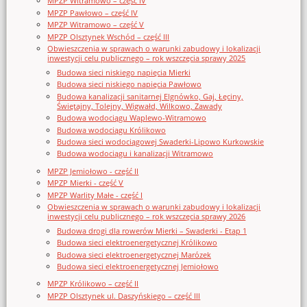
MPZP Witramowo – część IV
MPZP Pawłowo – część IV
MPZP Witramowo – część V
MPZP Olsztynek Wschód – część III
Obwieszczenia w sprawach o warunki zabudowy i lokalizacji
inwestycji celu publicznego – rok wszczęcia sprawy 2025
Budowa sieci niskiego napięcia Mierki
Budowa sieci niskiego napięcia Pawłowo
Budowa kanalizacji sanitarnej Elgnówko, Gaj, Łęciny,
Świętajny, Tolejny, Wigwałd, Wilkowo, Zawady
Budowa wodociągu Waplewo-Witramowo
Budowa wodociągu Królikowo
Budowa sieci wodociągowej Swaderki-Lipowo Kurkowskie
Budowa wodociągu i kanalizacji Witramowo
MPZP Jemiołowo - część II
MPZP Mierki - część V
MPZP Warlity Małe - część I
Obwieszczenia w sprawach o warunki zabudowy i lokalizacji
inwestycji celu publicznego – rok wszczęcia sprawy 2026
Budowa drogi dla rowerów Mierki – Swaderki - Etap 1
Budowa sieci elektroenergetycznej Królikowo
Budowa sieci elektroenergetycznej Marózek
Budowa sieci elektroenergetycznej Jemiołowo
MPZP Królikowo – część II
MPZP Olsztynek ul. Daszyńskiego – część III