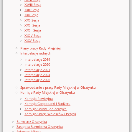
XXVIII Sesja
XXIX Sesja
XXX Sesja
XXXI Sesja
XXXII Sesja
XXXIII Sesja
XXXIV Sesja
XXXV Sesja
Plany pracy Rady Miejskiej
Interpelacje radnych
Interpelacje 2019
Interpelacje 2020
Interpelacje 2021
Interpelacje 2024
Interpelacje 2026
Sprawozdanie z pracy Rady Miejskiej w Olsztynku
Komisje Rady Miejskiej w Olsztynku
Komisja Rewizyjna
Komisja Gospodarki i Budżetu
Komisja Spraw Społecznych
Komisja Skarg, Wniosków i Petycji
Burmistrz Olsztynka
Zastępca Burmistrza Olsztynka
Sekretarz Miasta