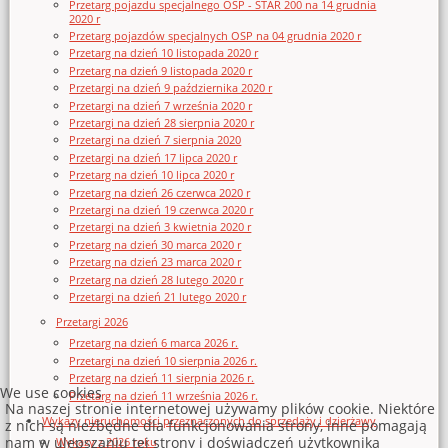
Przetarg pojazdu specjalnego OSP - STAR 200 na 14 grudnia
2020 r
Przetarg pojazdów specjalnych OSP na 04 grudnia 2020 r
Przetarg na dzień 10 listopada 2020 r
Przetarg na dzień 9 listopada 2020 r
Przetargi na dzień 9 października 2020 r
Przetargi na dzień 7 września 2020 r
Przetargi na dzień 28 sierpnia 2020 r
Przetargi na dzień 7 sierpnia 2020
Przetargi na dzień 17 lipca 2020 r
Przetarg na dzień 10 lipca 2020 r
Przetarg na dzień 26 czerwca 2020 r
Przetargi na dzień 19 czerwca 2020 r
Przetargi na dzień 3 kwietnia 2020 r
Przetarg na dzień 30 marca 2020 r
Przetarg na dzień 23 marca 2020 r
Przetarg na dzień 28 lutego 2020 r
Przetargi na dzień 21 lutego 2020 r
Przetargi 2026
Przetarg na dzień 6 marca 2026 r.
Przetargi na dzień 10 sierpnia 2026 r.
Przetarg na dzień 11 sierpnia 2026 r.
We use cookies
Przetarg na dzień 11 września 2026 r.
Na naszej stronie internetowej używamy plików cookie. Niektóre
Wykazy nieruchomości przeznaczonych do sprzedaży i dzierżawy
z nich są niezbędne dla funkcjonowania strony, inne pomagają
nam w ulepszaniu tej strony i doświadczeń użytkownika
Wykazy z 2026 roku