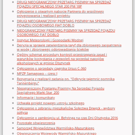
DRUGI NIEOGRANICZONY PRZETARG PISEMNY NA SPRZEDAŻ
POJAZDU SPECJALNEGO STAR 200 PM 18P
Ogłoszenie o otwartym naborze Partnera do wspólnego
przygotowania i realizacji projektu
DRUGI NIEOGRANICZONY PRZETARG PISEMNY NA SPRZEDAŻ
POJAZDU OSOBOWEGO FIAT DOBLO
NIEOGRANICZONY PRZETARG PISEMNY NA SPRZEDAŻ POJAZDU
OSOBOWEGO FIAT DOBLO
Instytut Meteorologii i Gospodarki Wodnej
Decyzja w sprawie zatwierdzenia taryf dla zbiorowego zaopatrzenia
w wodę i zbiorowego odprowadzania ścieków
Ogólny schemat procedury kontroli przestrzegania zasad i
warunków korzystania z zezwoleń na sprzedaż napojów
alkoholowych w gminie Olsztynek
Ogłoszenie o sprzedaży ciągnika Ursus C-360
MPZP Samagowo – czesc I
Rezygnacja z realizacji zadania pn. "Odkrycie tajemnic pomnika
Tannenbergu"
Nieograniczony Przetargu Pisemny Na Sprzedaż Pojazdu
Specjalnego Marki Star_200
Informacje i komunikaty
Uchwała projekt nowego ustroju szkolnego
Ogłoszenie o zebraniu mieszkańców Sołectwa Drwęck - wybory
sołtysa
Ogłoszenie o zamknięciu ul. Behringa na czas Dni Olsztynka 2016
Pozostałe obwieszczenia
Samorząd Województwa Warmińsko-Mazurskiego
Obwieszczenia Wojewody Warmińsko-Mazurskiego