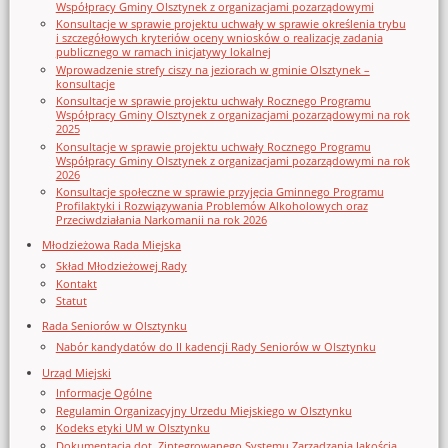
Współpracy Gminy Olsztynek z organizacjami pozarządowymi
Konsultacje w sprawie projektu uchwały w sprawie określenia trybu
i szczegółowych kryteriów oceny wniosków o realizację zadania
publicznego w ramach inicjatywy lokalnej
Wprowadzenie strefy ciszy na jeziorach w gminie Olsztynek –
konsultacje
Konsultacje w sprawie projektu uchwały Rocznego Programu
Współpracy Gminy Olsztynek z organizacjami pozarządowymi na rok
2025
Konsultacje w sprawie projektu uchwały Rocznego Programu
Współpracy Gminy Olsztynek z organizacjami pozarządowymi na rok
2026
Konsultacje społeczne w sprawie przyjęcia Gminnego Programu
Profilaktyki i Rozwiązywania Problemów Alkoholowych oraz
Przeciwdziałania Narkomanii na rok 2026
Młodzieżowa Rada Miejska
Skład Młodzieżowej Rady
Kontakt
Statut
Rada Seniorów w Olsztynku
Nabór kandydatów do II kadencji Rady Seniorów w Olsztynku
Urząd Miejski
Informacje Ogólne
Regulamin Organizacyjny Urzedu Miejskiego w Olsztynku
Kodeks etyki UM w Olsztynku
Dokumentacja dot. Zintegrowanego Systemu Zarządzania Jakością