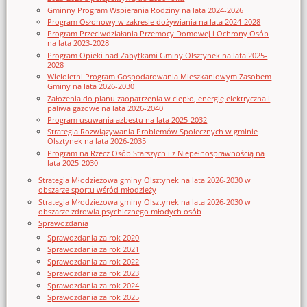
Gminny Program Wspierania Rodziny na lata 2024-2026
Program Osłonowy w zakresie dożywiania na lata 2024-2028
Program Przeciwdziałania Przemocy Domowej i Ochrony Osób
na lata 2023-2028
Program Opieki nad Zabytkami Gminy Olsztynek na lata 2025-
2028
Wieloletni Program Gospodarowania Mieszkaniowym Zasobem
Gminy na lata 2026-2030
Założenia do planu zaopatrzenia w ciepło, energię elektryczna i
paliwa gazowe na lata 2026-2040
Program usuwania azbestu na lata 2025-2032
Strategia Rozwiązywania Problemów Społecznych w gminie
Olsztynek na lata 2026-2035
Program na Rzecz Osób Starszych i z Niepełnosprawnością na
lata 2025-2030
Strategia Młodzieżowa gminy Olsztynek na lata 2026-2030 w
obszarze sportu wśród młodzieży
Strategia Młodzieżowa gminy Olsztynek na lata 2026-2030 w
obszarze zdrowia psychicznego młodych osób
Sprawozdania
Sprawozdania za rok 2020
Sprawozdania za rok 2021
Sprawozdania za rok 2022
Sprawozdania za rok 2023
Sprawozdania za rok 2024
Sprawozdania za rok 2025