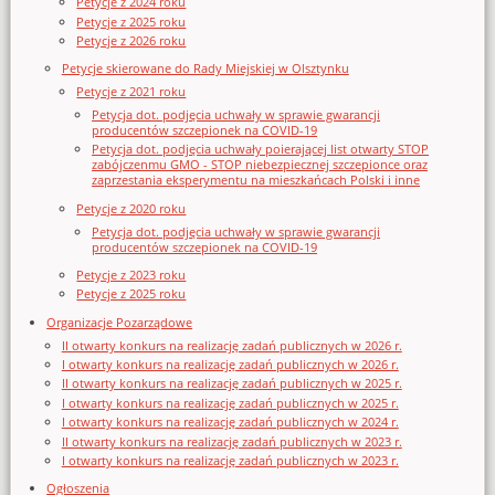
Petycje z 2024 roku
Petycje z 2025 roku
Petycje z 2026 roku
Petycje skierowane do Rady Miejskiej w Olsztynku
Petycje z 2021 roku
Petycja dot. podjęcia uchwały w sprawie gwarancji
producentów szczepionek na COVID-19
Petycja dot. podjęcia uchwały poierającej list otwarty STOP
zabójczenmu GMO - STOP niebezpiecznej szczepionce oraz
zaprzestania eksperymentu na mieszkańcach Polski i inne
Petycje z 2020 roku
Petycja dot. podjęcia uchwały w sprawie gwarancji
producentów szczepionek na COVID-19
Petycje z 2023 roku
Petycje z 2025 roku
Organizacje Pozarządowe
II otwarty konkurs na realizację zadań publicznych w 2026 r.
I otwarty konkurs na realizację zadań publicznych w 2026 r.
II otwarty konkurs na realizację zadań publicznych w 2025 r.
I otwarty konkurs na realizację zadań publicznych w 2025 r.
I otwarty konkurs na realizację zadań publicznych w 2024 r.
II otwarty konkurs na realizację zadań publicznych w 2023 r.
I otwarty konkurs na realizację zadań publicznych w 2023 r.
Ogłoszenia