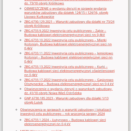
dz. 73/10 obręb Królikowo
OBWIESZCZENIE o wydaniu decyzji w sprawie wydania
warunków zabudowy dla działek 124/15 i 124/16, obręb
Lipowo Kurkowskie
ZBG.6730.129.2021 – Warunki zabudowy dla działki nr 73/24
obręb Królikowo
ZBG.6733.9.2022 Inwestycja celu publicznego – Ząbie –
Budowa kablowej elektroenergetycznej sieci nn 0,4kV
ZBG.6733.10.2022 Inwestycja celu publicznego – Mierki
(kolonia)– Budowa kablowej elektroenergetycznej sieci nn
0,4kV
ZBG.6733.11.2022 Inwestycja celu publicznego – Jemiołowo
(kolonia) – Budowa kablowej elektroenergetycznej sieci nn
0,4kV
ZBG.6733.13.2022 Inwestycja celu publicznego – Kurki –
Budowa kablowej sieci elektroenergetycznej oświetleniowej
nn 0,4kV
ZBG.6733.17.2022 Inwestycja celu publicznego – Gąsiorowo
Olsztyneckie – Budowa elektroenergetycznej sieci nn 0,4 kV
Obwieszczenie o wydaniu decyzji o warunkach zabudowy,
dz. 41/10 obręb Nowa Wieś Ostródzka
GNP.6730.185.2023 - Warunki zabudowy dla działki 1/13
obręb Lutek
Obwieszczenia w sprawach o warunki zabudowy i lokalizacji
inwestycji celu publicznego – rok wszczęcia sprawy 2024
ZBG.6733.1.2024 – Łutynowo – Budowa kablowej sieci
elektroenergetycznej nn 0,4 kV