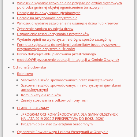
Wniosek o wydanie zezwolenia na przejazd pojazdów ciężarowych
po drodze gminnej objętej ograniczeniem tonażowym
Dotacje do budowy studni głębinowych
Dotacje na przydomowe oczyszczalnie
Wniosek o wydanie zezwolenia na usunięcie drzew lub krzewów
Zgłoszenie zamiaru usunięcia drzew
Uzgodnienie zasad korzystania z przystanków
Wydanie opinii na wykorzystanie dróg w sposób szczególny
Formularz zgłoszenia do ewidencji zbiorników bezodpływowych i
przydomowych oczyszczalni ścieków
Pismo dotyczące aktu planowania przestrzennego
modeLOWE przestrzenie edukacji i integracji w Gminie Olsztynek
Ochrona Środowiska
Rolnictwo
Szacowanie szkód spowodowanych przez zwierzęta łowne
Szacowanie szkód spowodowanych niekorzystnymi zjawiskami
atmosferycznymi
Komunikaty dla rolników
Zasady stosowania środków ochrony roślin
PLANY I PROGRAMY
„PROGRAM OCHRONY ŚRODOWISKA DLA GMINY OLSZTYNEK
NA LATA 2019-2022 Z PERSPEKTYWĄ DO ROKU 2026”
Program opieki nad zwierzętami bezdomnymi
Ogloszenie Powiatowego Lekarza Weterynarii w Olsztynie