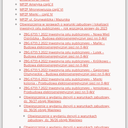
MPZP Ameryka-część II
MPZP Mrongowiusza-część VI
MPZP Mierki – część IV
MPZP ul. Grunwaldzka i Mazurska
Obwieszczenia w sprawach o warunki zabudowy i lokalizacji
inwestycji celu publicznego – rok wszczęcia sprawy do 2023
ZBG.6733.1.2022 Inwestycja celu publicznego – Nowa Wieś
Ostródzka – Budowa elektroenergetycznej sieci nn 0,4kV
ZBG.6733.2.2022 Inwestycja celu publicznego – Mańki –
Budowa elektroenergetycznej sieci nn 0,4kV
ZBG.6733.3.2022 Inwestycja celu publicznego – Lutek –
Budowa elektroenergetycznej sieci nn 0,4kV
ZBG.6733.4.2022 Inwestycja celu publicznego – Królikowo –
Budowa elektroenergetycznej sieci nn 0,4kV
ZBG.6733.5.2022 Inwestycja celu publicznego – Gąsiorowo
Olsztyneckie – Budowa elektroenergetycznej sieci nn 0,4kV
ZBG.6733.6.2022 Inwestycja celu publicznego – Mierki
kolonia – Przebudowa elektroenergetycznej sieci nn 0,4kV
ZBG.6733.7.2022 Inwestycja celu publicznego – Jemiołowo –
Przebudowa elektroenergetycznej sieci nn 0,4kV
Obwieszczenie o wydaniu decyzji o warunkach zabudowy,
dz. 36/27 obręb Waplewo
Obwieszczenie o wydaniu decyzji o warunkach zabudowy,
dz. 36/26 obręb Waplewo
Obwieszczenie o wydaniu decyzji o warunkach
zabudowy, dz. 36/26 obręb Waplewo
Obwieszczenie o wydaniu decyzji o warunkach zabudowy,