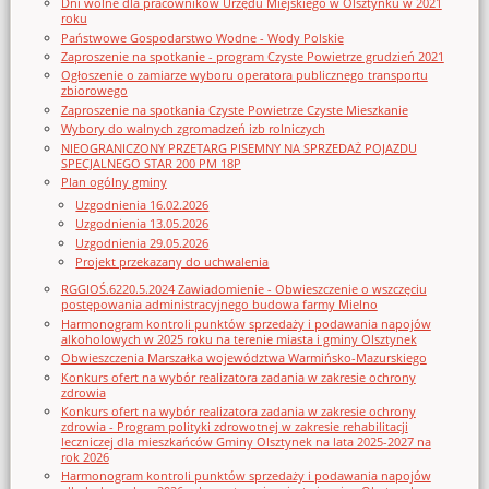
Dni wolne dla pracowników Urzędu Miejskiego w Olsztynku w 2021
roku
Państwowe Gospodarstwo Wodne - Wody Polskie
Zaproszenie na spotkanie - program Czyste Powietrze grudzień 2021
Ogłoszenie o zamiarze wyboru operatora publicznego transportu
zbiorowego
Zaproszenie na spotkania Czyste Powietrze Czyste Mieszkanie
Wybory do walnych zgromadzeń izb rolniczych
NIEOGRANICZONY PRZETARG PISEMNY NA SPRZEDAŻ POJAZDU
SPECJALNEGO STAR 200 PM 18P
Plan ogólny gminy
Uzgodnienia 16.02.2026
Uzgodnienia 13.05.2026
Uzgodnienia 29.05.2026
Projekt przekazany do uchwalenia
RGGIOŚ.6220.5.2024 Zawiadomienie - Obwieszczenie o wszczęciu
postępowania administracyjnego budowa farmy Mielno
Harmonogram kontroli punktów sprzedaży i podawania napojów
alkoholowych w 2025 roku na terenie miasta i gminy Olsztynek
Obwieszczenia Marszałka województwa Warmińsko-Mazurskiego
Konkurs ofert na wybór realizatora zadania w zakresie ochrony
zdrowia
Konkurs ofert na wybór realizatora zadania w zakresie ochrony
zdrowia - Program polityki zdrowotnej w zakresie rehabilitacji
leczniczej dla mieszkańców Gminy Olsztynek na lata 2025-2027 na
rok 2026
Harmonogram kontroli punktów sprzedaży i podawania napojów