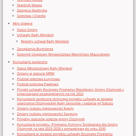
Skarbnik Miasta
Zastępca Skarbnika
Sołectwa i Osiedla
Akty prawne
Statut Gminy
Uchwały Rady Miejskiej
Rejestry uchwał Rady Miejskiej
Zarządzenia Burmistrza
Dziennik Urzędowy Województwa Warmińsko-Mazurskiego
Konsultacje społeczne
Statut Młodzieżowej Rady Miejskiej
Zmiany w statucie MRM
Podział sołectwa Łutynowo
Podział sołectwa Pawłowo
Projekt uchwały Rocznego Programu Współpracy Gminy Olsztynek z
organizacjami pozarządowymi na rok 2022
Konsultacje społeczne dotyczące projektu uchwały w sprawie
utworzenia Olsztyneckiej Rady Seniorów i nadania jej Statutu
Zmiany rodzaju miejscowości Kąpity
Zmiany rodzaju miejscowości Spoguny
Projekty statutów sołectw gminy Olsztynek
Konsultacje projektu „Programu Ochrony Środowiska dla Gminy
Olsztynek na lata 2023-2026 z perspektywą do roku 2030
Konsultacje w sprawie projektu uchwały Rocznego Programu