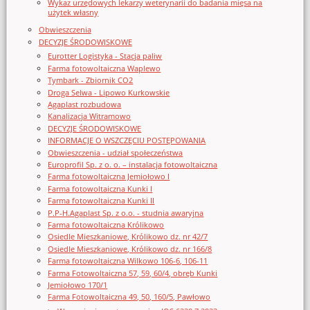
Wykaz urzędowych lekarzy weterynarii do badania mięsa na
użytek własny
Obwieszczenia
DECYZJE ŚRODOWISKOWE
Eurotter Logistyka - Stacja paliw
Farma fotowoltaiczna Waplewo
Tymbark - Zbiornik CO2
Droga Selwa - Lipowo Kurkowskie
Agaplast rozbudowa
Kanalizacja Witramowo
DECYZJE ŚRODOWISKOWE
INFORMACJE O WSZCZĘCIU POSTĘPOWANIA
Obwieszczenia - udział społeczeństwa
Europrofil Sp. z o. o. – instalacja fotowoltaiczna
Farma fotowoltaiczna Jemiołowo I
Farma fotowoltaiczna Kunki I
Farma fotowoltaiczna Kunki II
P.P-H.Agaplast Sp. z o.o. - studnia awaryjna
Farma fotowoltaiczna Królikowo
Osiedle Mieszkaniowe, Królikowo dz. nr 42/7
Osiedle Mieszkaniowe, Królikowo dz. nr 166/8
Farma fotowoltaiczna Wilkowo 106-6, 106-11
Farma Fotowoltaiczna 57, 59, 60/4, obręb Kunki
Jemiołowo 170/1
Farma Fotowoltaiczna 49, 50, 160/5, Pawłowo