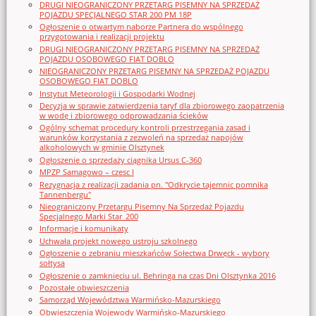
DRUGI NIEOGRANICZONY PRZETARG PISEMNY NA SPRZEDAŻ
POJAZDU SPECJALNEGO STAR 200 PM 18P
Ogłoszenie o otwartym naborze Partnera do wspólnego
przygotowania i realizacji projektu
DRUGI NIEOGRANICZONY PRZETARG PISEMNY NA SPRZEDAŻ
POJAZDU OSOBOWEGO FIAT DOBLO
NIEOGRANICZONY PRZETARG PISEMNY NA SPRZEDAŻ POJAZDU
OSOBOWEGO FIAT DOBLO
Instytut Meteorologii i Gospodarki Wodnej
Decyzja w sprawie zatwierdzenia taryf dla zbiorowego zaopatrzenia
w wodę i zbiorowego odprowadzania ścieków
Ogólny schemat procedury kontroli przestrzegania zasad i
warunków korzystania z zezwoleń na sprzedaż napojów
alkoholowych w gminie Olsztynek
Ogłoszenie o sprzedaży ciągnika Ursus C-360
MPZP Samagowo – czesc I
Rezygnacja z realizacji zadania pn. "Odkrycie tajemnic pomnika
Tannenbergu"
Nieograniczony Przetargu Pisemny Na Sprzedaż Pojazdu
Specjalnego Marki Star_200
Informacje i komunikaty
Uchwała projekt nowego ustroju szkolnego
Ogłoszenie o zebraniu mieszkańców Sołectwa Drwęck - wybory
sołtysa
Ogłoszenie o zamknięciu ul. Behringa na czas Dni Olsztynka 2016
Pozostałe obwieszczenia
Samorząd Województwa Warmińsko-Mazurskiego
Obwieszczenia Wojewody Warmińsko-Mazurskiego