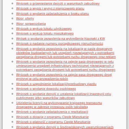
Wniosek o przeniesienie decyzji o warunkach zabudowy
Wniosek o wypis i wyrys z miejscowego planu
Wniosek o wydanie zaświadczenia o braku planu
Wzor_oferty
Wzor_sprawozdania
Wniosek o wykup lokalu użytkowego
Wniosek o wykup lokalu mieszkalnego
Wnisek o wydanie zezwolenia na wykreślenie hipoteki z KW
Wniosek o nadanie numeru porządkowego nieruchomości
Wniosek o wydanie zezwolenia na lokalizację w pasie drogowym
obiektów budowlanych lub urządzeń niezwiązanych z potrzebami
zarządzania drogami lub potrzebami ruchu drogowego oraz reklam
Wniosek o wydanie zezwolenia na zajęcie pasa drogowego w celu
umieszczenia urządzeń infrastruktury technicznej niezwiązanych z
potrzebami zarządzania drogami lub potrzebami ruchu drogowego
Wniosek o wydanie zezwolenia na zajęcie pasa drogowego drogi
gminnej w celu prowadzenia robót
Wniosek o uzgodnienie lokalizacji/przebudowy zjazdu
Wniosek o wydanie dowodu osobistego
Wniosek o wydanie decyzji o ustalenie lokalizacji inwestycji celu
publicznego albo warunków zabudowy
Udzielenia licencji na wykonywanie krajowego transportu
drogowego w zakresie przewozu osób taksówką
Wniosek o wydanie zaświadczenia o rewitalizacji
Wniosek o dotację z programu Ciepłe Mieszkanie
Wniosek o płatność z programu Ciepłe Mieszkanie
Wniosek o wydanie decyzji o środowiskowych uwarunkowaniach