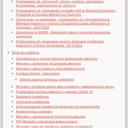
Podinspektor ds. obronnych, obrony cywilnej i zarządzania
kryzysowego - pełnomocnik ds. ochrony
Podinspektor ds. księgowości i podatku VAT w Referacie Finansów i
Podatków w Urzędzie Miejskim w Olsztynku
Oferta pracy na zastępstwo - podinspektor ds. drogownictwa w
Referacie Inwestycji i Ochrony Środowiska Urzędu Miejskiego w
Olsztynku - 26.07.2022
Zarządzenie nr 9/2009 - Regulamin naboru na wolne stanowiska
urzędnicze.
Podinspektor ds. gospodarki wodno–ściekowej w Referacie
Inwestycji i Ochrony Środowiska - 25.10.2022
Druki do pobrania
Oświadczenie o rocznej wartości sprzedanego alkoholu
Wniosek o zezwolenie na sprzedaz alkoholu
Wniosek o zakup węgla w cenie preferencyjnej
Fundusz Sołecki - dokumenty
Zmiana zadania funduszu sołeckiego
Wniosek o wydanie odpisu aktu urodzenia, małżeństwa lub zgonu
Przedłużenie terminu płatności z powodu COVID-19
Deklaracje podatkowe
Informacje podatkowe
Dofinansowanie kształcenia młodocianych pracowników
Kwestonariusz osobowy
Wniosek o udostępnienie informacji publicznej
PPF Wniosek o przyznanie prawa pomocy
Wniosek o wpis do ewidencji obiektów hotelarskich