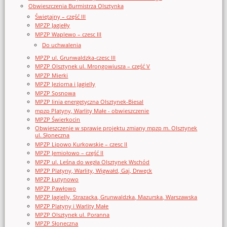
Obwieszczenia Burmistrza Olsztynka
Świętajny – część III
MPZP Jagiełły
MPZP Waplewo – czesc III
Do uchwalenia
MPZP ul. Grunwaldzka-czesc III
MPZP Olsztynek ul. Mrongowiusza – część V
MPZP Mierki
MPZP Jeziorna i Jagielly
MPZP Sosnowa
MPZP linia energetyczna Olsztynek-Biesal
mpzp Platyny, Warlity Małe - obwieszczenie
MPZP Świerkocin
Obwieszczenie w sprawie projektu zmiany mpzp m. Olsztynek
ul. Słoneczna
MPZP Lipowo Kurkowskie – czesc II
MPZP Jemiołowo – część II
MPZP ul. Leśna do węzła Olsztynek Wschód
MPZP Platyny, Warlity, Wigwałd, Gaj, Drwęck
MPZP Łutynowo
MPZP Pawłowo
MPZP Jagielly, Strazacka, Grunwaldzka, Mazurska, Warszawska
MPZP Platyny i Warlity Małe
MPZP Olsztynek ul. Poranna
MPZP Słoneczna