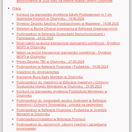
alkoholowych w 2026 roku na terenie miasta i gminy Olsztynek
Praca
Konkurs na stanowisko dyrektora Szkoły Podstawowej nr 1 im.
Noblistów Polskich w Olsztynku - 19.06.2026
Dyrektor Zespołu Szkolno-Przedszkolnego w Waplewie - 14.08.2025
Referent w Biurze Obsługi Interesanta w Referacie Organizacyjnym
Podinspektor w Referacie Gospodarki Nieruchomościami i
Planowania - 24.02.2025
Drugi nabór na wolne kierownicze stanowisko urzędnicze - Dyrektor
MOPS w Olsztynku
Nabór na wolne kierownicze stanowisko urzędnicze - Dyrektor
MOPS w Olsztynku
Prezes Zarządu TBS w Olsztynku - 27.09.2024
Podinspektor w Referacie Finansów i Podatków - 19.08.2024
Inspektor ds. drogownictwa
Kierownik Biura Rady Miejskiej w Olsztynku
Podinspektor ds. inwestycji w Referacie Inwestycji i Ochrony
Środowiska Urzędu Miejskiego w Olsztynku - 25.09.2023
Konkurs na stanowisko dyrektora Przedszkola Miejskiego w
Olsztynku
Podinspektor ds. gospodarki wodno-ściekowej w Referacie
Inwestycji i Ochrony Środowiska - umowa na zastępstwo
Podinspektor w Referacie Finansów i Podatków w Urzędzie
Miejskim w Olsztynku
Podinspektor/inspektor w Referacie Promocji
Podinspektor ds. obronnych, obrony cywilnej i zarządzania
kryzysowego