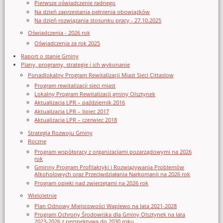
Pierwsze oświadczenie radnego
Na dzień zaprzestania pełnienia obowiązków
Na dzień rozwiązania stosunku pracy - 27.10.2025
Oświadczenia - 2026 rok
Oświadczenia za rok 2025
Raport o stanie Gminy
Plany, programy, strategie i ich wykonanie
Ponadlokalny Program Rewitalizacji Miast Sieci Cittaslow
Program rewitalizacji sieci miast
Lokalny Program Rewitalizacji gminy Olsztynek
Aktualizacja LPR – październik 2016
Aktualizacja LPR – lipiec 2017
Aktualizacja LPR – czerwiec 2018
Strategia Rozwoju Gminy
Roczne
Program współpracy z organizacjami pozarządowymi na 2026
rok
Gminny Program Profilaktyki i Rozwiązywania Problemów
Alkoholowych oraz Przeciwdziałania Narkomanii na 2026 rok
Program opieki nad zwierzętami na 2026 rok
Wieloletnie
Plan Odnowy Miejscowości Waplewo na lata 2021-2028
Program Ochrony Środowiska dla Gminy Olsztynek na lata
2023-2026 z perspektywą do 2030 roku