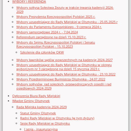
WYBORY I REFERENDA
Wybory sołtysa Sołectwa Zezuty w trakcie trwania kadencji 2024-
2029
Wybory Prezydenta Rzeczypospolitej Polskiej 2025 r.
Wybory uzupełniające do Rady Miejskiej w Olsztynku - 25.05.2025 r
Wybory do Parlamentu Europejskiego - 9 czerwca 2024 r.
Wybory samorządowe 2024 r. - 7.04.2024
Referendum zarządzone na dzień 15.10.2023 r.
Wybory do Sejmu Rzeczypospolitej Polskiej i Senatu
Rzeczypospolitej Polskiej - 15.10.2023
Szkolenie dla członków OKW
Wybory ławników sądów powszechnych na kadencję 2024-2027
Wybory uzupełniające do Rady Miejskiej w Olsztynku w okręgu
wyborczym nr 3 zarządzone na dzień 15 stycznia 2023 r.
Wybory uzupełniające do Rady Miejskiej w Olsztynku - 23.10.2022
Wybory Przedterminowe Burmistrza Olsztynka - 24.07.2022
Wybory sołtysów, rad sołeckich, przewodniczących osiedli i rad
osiedlowych 2024-2029
Ogłoszenia Biura Rady Miejskiej
Władze Gminy Olsztynek
Rada Miejska kadencja 2024-2029
Statut Gminy Olsztynek
Radni Rady Miejskiej w Olsztynku (w tym dyżury)
Sesje Rady Miejskiej w Olsztynku
I sesja - inauguracyjna