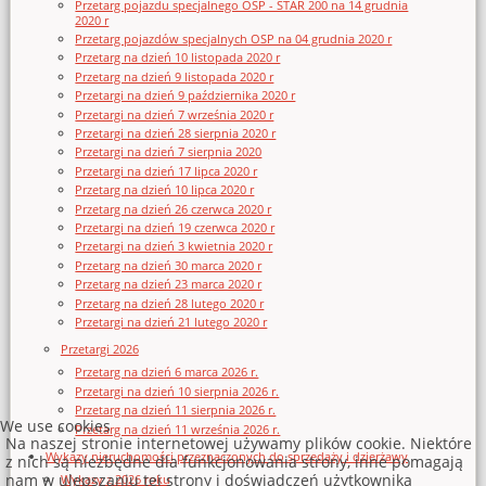
Przetarg pojazdu specjalnego OSP - STAR 200 na 14 grudnia
2020 r
Przetarg pojazdów specjalnych OSP na 04 grudnia 2020 r
Przetarg na dzień 10 listopada 2020 r
Przetarg na dzień 9 listopada 2020 r
Przetargi na dzień 9 października 2020 r
Przetargi na dzień 7 września 2020 r
Przetargi na dzień 28 sierpnia 2020 r
Przetargi na dzień 7 sierpnia 2020
Przetargi na dzień 17 lipca 2020 r
Przetarg na dzień 10 lipca 2020 r
Przetarg na dzień 26 czerwca 2020 r
Przetargi na dzień 19 czerwca 2020 r
Przetargi na dzień 3 kwietnia 2020 r
Przetarg na dzień 30 marca 2020 r
Przetarg na dzień 23 marca 2020 r
Przetarg na dzień 28 lutego 2020 r
Przetargi na dzień 21 lutego 2020 r
Przetargi 2026
Przetarg na dzień 6 marca 2026 r.
Przetargi na dzień 10 sierpnia 2026 r.
Przetarg na dzień 11 sierpnia 2026 r.
We use cookies
Przetarg na dzień 11 września 2026 r.
Na naszej stronie internetowej używamy plików cookie. Niektóre
Wykazy nieruchomości przeznaczonych do sprzedaży i dzierżawy
z nich są niezbędne dla funkcjonowania strony, inne pomagają
nam w ulepszaniu tej strony i doświadczeń użytkownika
Wykazy z 2026 roku