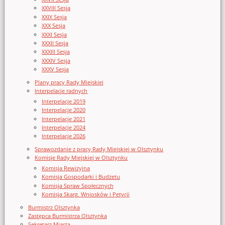
XXVIII Sesja
XXIX Sesja
XXX Sesja
XXXI Sesja
XXXII Sesja
XXXIII Sesja
XXXIV Sesja
XXXV Sesja
Plany pracy Rady Miejskiej
Interpelacje radnych
Interpelacje 2019
Interpelacje 2020
Interpelacje 2021
Interpelacje 2024
Interpelacje 2026
Sprawozdanie z pracy Rady Miejskiej w Olsztynku
Komisje Rady Miejskiej w Olsztynku
Komisja Rewizyjna
Komisja Gospodarki i Budżetu
Komisja Spraw Społecznych
Komisja Skarg, Wniosków i Petycji
Burmistrz Olsztynka
Zastępca Burmistrza Olsztynka
Sekretarz Miasta