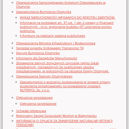
Obwieszczenia Samorządowego Kolegium Odwoławczego w
Olsztynie
Zawiadomienia Burmistrza Olsztynka
WYKAZ NIERUCHOMOŚCI WPISANYCH DO REJESTRU ZABYTKÓW.
Informacja na podstawie art. 37 ust. 1 pkt 2 ustawy o finansach
publicznych - m.in. wykonanie budżetu JST umorzenia pomoc
publiczna.
II Konkurs na realizację zadania publicznego
Obwieszczenia Ministra Infrastruktury i Budwonictwa
Sprzedaż pojazdu Volkswagen Transporter T4
Decyzje Burmistrza Olsztynka
Informacje dla Zarządców Nieruchomości
Zestawienie danych dotyczących czynszów najmu lokali
mieszkalnych, nienależących do publicznego zasobu
mieszkaniowego, w położonych na obszarze Gminy Olsztynek.
Obwieszczenia Starosty Olsztyńskiego
Zawiadomienie o wszczęciu postępowania w sprawie zmiany
pozwolenia zintegrowanego na prowadzenie instalacji
NUTRIPOL Sp. z o.o.
Ogłoszenia sprzedażowe
Ogłoszenia sprzedażowe
Uchwała reklamowa
Regionalny Zarząd Gospodarki Wodnej w Białymstoku
INFORMACJA O OPŁACIE ZA ZMNIEJSZENIE NATURALNEJ RETENCJI
TERENOWEJ