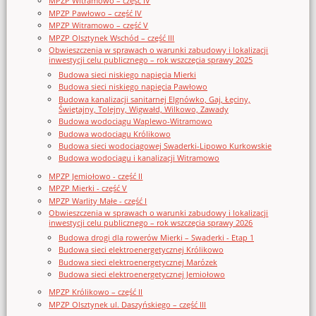
MPZP Witramowo – część IV
MPZP Pawłowo – część IV
MPZP Witramowo – część V
MPZP Olsztynek Wschód – część III
Obwieszczenia w sprawach o warunki zabudowy i lokalizacji
inwestycji celu publicznego – rok wszczęcia sprawy 2025
Budowa sieci niskiego napięcia Mierki
Budowa sieci niskiego napięcia Pawłowo
Budowa kanalizacji sanitarnej Elgnówko, Gaj, Łęciny,
Świętajny, Tolejny, Wigwałd, Wilkowo, Zawady
Budowa wodociągu Waplewo-Witramowo
Budowa wodociągu Królikowo
Budowa sieci wodociągowej Swaderki-Lipowo Kurkowskie
Budowa wodociągu i kanalizacji Witramowo
MPZP Jemiołowo - część II
MPZP Mierki - część V
MPZP Warlity Małe - część I
Obwieszczenia w sprawach o warunki zabudowy i lokalizacji
inwestycji celu publicznego – rok wszczęcia sprawy 2026
Budowa drogi dla rowerów Mierki – Swaderki - Etap 1
Budowa sieci elektroenergetycznej Królikowo
Budowa sieci elektroenergetycznej Marózek
Budowa sieci elektroenergetycznej Jemiołowo
MPZP Królikowo – część II
MPZP Olsztynek ul. Daszyńskiego – część III