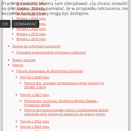
(Tracking Cookies). Możesz sam zdecydować, czy chcesz zezwolić
Wykazy z 2025 roku
na pliki cookie. Należy pamiętać, że w przypadku odrzucenia, nie
Wykazy z 2024 roku
wszystkie funkcje strony mogą być dostępne.
Wykazy z 2023 roku
Wykazy z 2022 roku
OK
ODMAWIAĆ
Wykazy z 2021 roku
Wykazy z 2020 roku
Wykazy z 2019 roku
Wykazy z 2018 roku
Dostęp do informacji publicznej
Ponowne wykorzystanie informacji publicznej
Skargi i wnioski
Petycje
Petycje skierowane do Burmistrza Olsztynka
Petycje z 2020 roku
Petycja dot. poprawy infrastruktury drogi gminnej nr
281409_5.0014
Petycje z 2021 roku
Petycja dot. konkursu: Rodzinne Miejsce Zabaw -
Podwórko NIVEA
Petycja dotycząca poprawy stanu i oznakowania dwóch
odcinków dróg gminnych biegących do granicy gminy
Petycje z 2022 roku
Petycje z 2023 roku