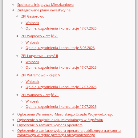
Społeczna Inicjatywa Mieszkaniowa
Zintegrowane plany inwestycyjne
ZPI Gąsiorowo
Wniosek
Opinie, uzgodnienia i konsultacje 17.07.2026
ZPI Waplewo – część VI
Wniosek
Opinie, uzgodnienia i konsultacje 5.06.2026
ZPI Łutynowo – część II
Wniosek
Opinie, uzgodnienia i konsultacje 17.07.2026
ZPI Witramowo – część VI
Wniosek
Opinie, uzgodnienia i konsultacje 17.07.2026
ZPI Waplewo – część VII
Wniosek
Opinie, uzgodnienia i konsultacje 17.07.2026
Ogłoszenia Warmińsko-Mazurskiego Urzędu Wojewódzkiego
Ogłoszenie o najmie lokalu mieszkalnego w Elgnówku
Ogłoszenie o zamiarze wyboru operatora
Ogłoszenie o zamiarze wyboru operatora publicznego transportu
zbiorowego w trybie przetargu nieograniczonego