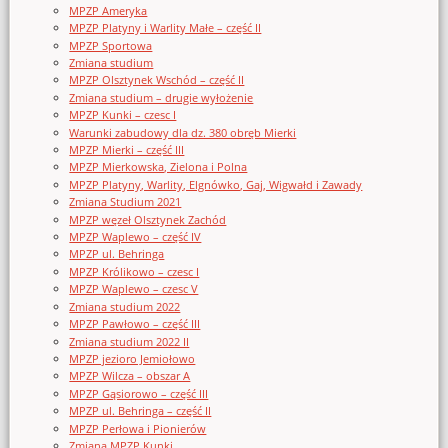
MPZP Ameryka
MPZP Platyny i Warlity Małe – część II
MPZP Sportowa
Zmiana studium
MPZP Olsztynek Wschód – część II
Zmiana studium – drugie wyłożenie
MPZP Kunki – czesc I
Warunki zabudowy dla dz. 380 obręb Mierki
MPZP Mierki – część III
MPZP Mierkowska, Zielona i Polna
MPZP Platyny, Warlity, Elgnówko, Gaj, Wigwałd i Zawady
Zmiana Studium 2021
MPZP węzeł Olsztynek Zachód
MPZP Waplewo – część IV
MPZP ul. Behringa
MPZP Królikowo – czesc I
MPZP Waplewo – czesc V
Zmiana studium 2022
MPZP Pawłowo – część III
Zmiana studium 2022 II
MPZP jezioro Jemiołowo
MPZP Wilcza – obszar A
MPZP Gąsiorowo – część III
MPZP ul. Behringa – część II
MPZP Perłowa i Pionierów
Zmiana MPZP Kunki