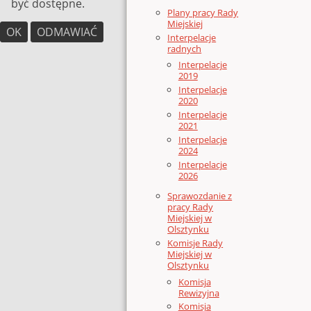
być dostępne.
Plany pracy Rady
Miejskiej
OK
ODMAWIAĆ
Interpelacje
radnych
Interpelacje
2019
Interpelacje
2020
Interpelacje
2021
Interpelacje
2024
Interpelacje
2026
Sprawozdanie z
pracy Rady
Miejskiej w
Olsztynku
Komisje Rady
Miejskiej w
Olsztynku
Komisja
Rewizyjna
Komisja