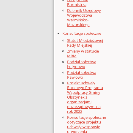
Burmistrza
Dziennik Urzędowy
Województwa
Warmińsko-
Mazurskiego
Konsultacje społeczne
Statut Młodzieżowej
Rady Miejskiej
Zmiany w statucie
MRM
Podział sołectwa
Łutynowo
Podział sołectwa
Pawłowo
Projekt uchwały
Rocznego Programu
Współpracy Gminy
Olsztynek z
organizacjami
pozarządowymi na
rok 2022
Konsultacje społeczne
dotyczące projektu
uchwały w sprawie
utworzenia