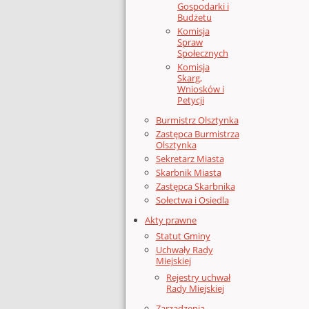
Gospodarki i
Budżetu
Komisja
Spraw
Społecznych
Komisja
Skarg,
Wniosków i
Petycji
Burmistrz Olsztynka
Zastępca Burmistrza
Olsztynka
Sekretarz Miasta
Skarbnik Miasta
Zastępca Skarbnika
Sołectwa i Osiedla
Akty prawne
Statut Gminy
Uchwały Rady
Miejskiej
Rejestry uchwał
Rady Miejskiej
Zarządzenia