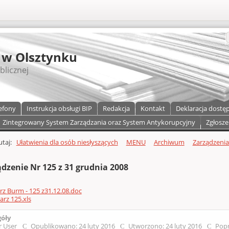
S
 w Olsztynku
blicznej
efony
Instrukcja obsługi BIP
Redakcja
Kontakt
Deklaracja dostę
Zintegrowany System Zarządzania oraz System Antykorupcyjny
Zgłosze
a)
zawartości
tutaj:
Ułatwienia dla osób niesłyszących
MENU
Archiwum
Zarządzenia 
dzenie Nr 125 z 31 grudnia 2008
arz Burm - 125 z31.12.08.doc
arz 125.xls
góły
r User
Opublikowano: 24 luty 2016
Utworzono: 24 luty 2016
Popr