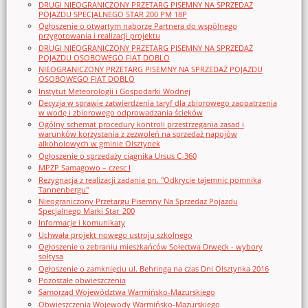
DRUGI NIEOGRANICZONY PRZETARG PISEMNY NA SPRZEDAŻ
POJAZDU SPECJALNEGO STAR 200 PM 18P
Ogłoszenie o otwartym naborze Partnera do wspólnego
przygotowania i realizacji projektu
DRUGI NIEOGRANICZONY PRZETARG PISEMNY NA SPRZEDAŻ
POJAZDU OSOBOWEGO FIAT DOBLO
NIEOGRANICZONY PRZETARG PISEMNY NA SPRZEDAŻ POJAZDU
OSOBOWEGO FIAT DOBLO
Instytut Meteorologii i Gospodarki Wodnej
Decyzja w sprawie zatwierdzenia taryf dla zbiorowego zaopatrzenia
w wodę i zbiorowego odprowadzania ścieków
Ogólny schemat procedury kontroli przestrzegania zasad i
warunków korzystania z zezwoleń na sprzedaż napojów
alkoholowych w gminie Olsztynek
Ogłoszenie o sprzedaży ciągnika Ursus C-360
MPZP Samagowo – czesc I
Rezygnacja z realizacji zadania pn. "Odkrycie tajemnic pomnika
Tannenbergu"
Nieograniczony Przetargu Pisemny Na Sprzedaż Pojazdu
Specjalnego Marki Star_200
Informacje i komunikaty
Uchwała projekt nowego ustroju szkolnego
Ogłoszenie o zebraniu mieszkańców Sołectwa Drwęck - wybory
sołtysa
Ogłoszenie o zamknięciu ul. Behringa na czas Dni Olsztynka 2016
Pozostałe obwieszczenia
Samorząd Województwa Warmińsko-Mazurskiego
Obwieszczenia Wojewody Warmińsko-Mazurskiego