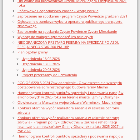
Dni wolne dla pracowników Urzędu Miejskiego w Olsztynku w 2021
roku
Państwowe Gospodarstwo Wodne - Wody Polskie
Zaproszenie na spotkanie - program Czyste Powietrze grudzień 2021
Ogłoszenie o zamiarze wyboru operatora publicznego transportu
zbiorowego
Zaproszenie na spotkania Czyste Powietrze Czyste Mieszkanie
Wybory do walnych zgromadzeń izb rolniczych
NIEOGRANICZONY PRZETARG PISEMNY NA SPRZEDAŻ POJAZDU
SPECJALNEGO STAR 200 PM 18P
Plan ogólny gminy
Uzgodnienia 16.02.2026
Uzgodnienia 13.05.2026
Uzgodnienia 29.05.2026
Projekt przekazany do uchwalenia
RGGIOŚ.6220.5.2024 Zawiadomienie - Obwieszczenie o wszczęciu
postępowania administracyjnego budowa farmy Mielno
Harmonogram kontroli punktów sprzedaży i podawania napojów
alkoholowych w 2025 roku na terenie miasta i gminy Olsztynek
Obwieszczenia Marszałka województwa Warmińsko-Mazurskiego
Konkurs ofert na wybór realizatora zadania w zakresie ochrony
zdrowia
Konkurs ofert na wybór realizatora zadania w zakresie ochrony
zdrowia - Program polityki zdrowotnej w zakresie rehabilitacji
leczniczej dla mieszkańców Gminy Olsztynek na lata 2025-2027 na
rok 2026
Harmonogram kontroli punktów sprzedaży i podawania napojów