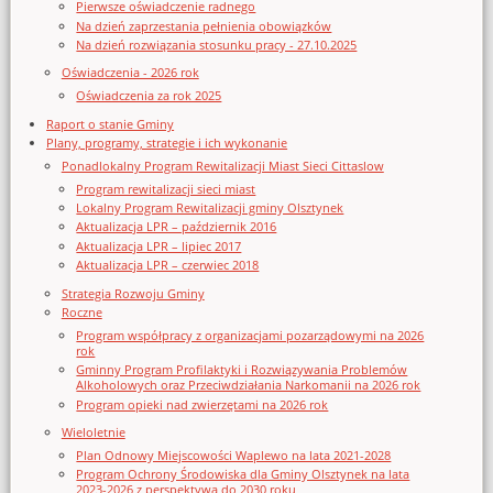
Pierwsze oświadczenie radnego
Na dzień zaprzestania pełnienia obowiązków
Na dzień rozwiązania stosunku pracy - 27.10.2025
Oświadczenia - 2026 rok
Oświadczenia za rok 2025
Raport o stanie Gminy
Plany, programy, strategie i ich wykonanie
Ponadlokalny Program Rewitalizacji Miast Sieci Cittaslow
Program rewitalizacji sieci miast
Lokalny Program Rewitalizacji gminy Olsztynek
Aktualizacja LPR – październik 2016
Aktualizacja LPR – lipiec 2017
Aktualizacja LPR – czerwiec 2018
Strategia Rozwoju Gminy
Roczne
Program współpracy z organizacjami pozarządowymi na 2026
rok
Gminny Program Profilaktyki i Rozwiązywania Problemów
Alkoholowych oraz Przeciwdziałania Narkomanii na 2026 rok
Program opieki nad zwierzętami na 2026 rok
Wieloletnie
Plan Odnowy Miejscowości Waplewo na lata 2021-2028
Program Ochrony Środowiska dla Gminy Olsztynek na lata
2023-2026 z perspektywą do 2030 roku