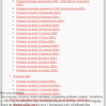
Przetarg pojazdu specjalnego OSP - STAR 200 na 14 grudnia
2020 r
Przetarg pojazdów specjalnych OSP na 04 grudnia 2020 r
Przetarg na dzień 10 listopada 2020 r
Przetarg na dzień 9 listopada 2020 r
Przetargi na dzień 9 października 2020 r
Przetargi na dzień 7 września 2020 r
Przetargi na dzień 28 sierpnia 2020 r
Przetargi na dzień 7 sierpnia 2020
Przetargi na dzień 17 lipca 2020 r
Przetarg na dzień 10 lipca 2020 r
Przetarg na dzień 26 czerwca 2020 r
Przetargi na dzień 19 czerwca 2020 r
Przetargi na dzień 3 kwietnia 2020 r
Przetarg na dzień 30 marca 2020 r
Przetarg na dzień 23 marca 2020 r
Przetarg na dzień 28 lutego 2020 r
Przetargi na dzień 21 lutego 2020 r
Przetargi 2026
Przetarg na dzień 6 marca 2026 r.
Przetargi na dzień 10 sierpnia 2026 r.
Przetarg na dzień 11 sierpnia 2026 r.
We use cookies
Przetarg na dzień 11 września 2026 r.
Na naszej stronie internetowej używamy plików cookie. Niektóre
Wykazy nieruchomości przeznaczonych do sprzedaży i dzierżawy
z nich są niezbędne dla funkcjonowania strony, inne pomagają
nam w ulepszaniu tej strony i doświadczeń użytkownika
Wykazy z 2026 roku