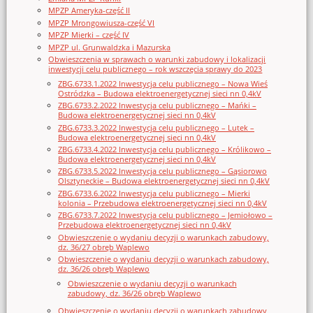
MPZP Ameryka-część II
MPZP Mrongowiusza-część VI
MPZP Mierki – część IV
MPZP ul. Grunwaldzka i Mazurska
Obwieszczenia w sprawach o warunki zabudowy i lokalizacji
inwestycji celu publicznego – rok wszczęcia sprawy do 2023
ZBG.6733.1.2022 Inwestycja celu publicznego – Nowa Wieś
Ostródzka – Budowa elektroenergetycznej sieci nn 0,4kV
ZBG.6733.2.2022 Inwestycja celu publicznego – Mańki –
Budowa elektroenergetycznej sieci nn 0,4kV
ZBG.6733.3.2022 Inwestycja celu publicznego – Lutek –
Budowa elektroenergetycznej sieci nn 0,4kV
ZBG.6733.4.2022 Inwestycja celu publicznego – Królikowo –
Budowa elektroenergetycznej sieci nn 0,4kV
ZBG.6733.5.2022 Inwestycja celu publicznego – Gąsiorowo
Olsztyneckie – Budowa elektroenergetycznej sieci nn 0,4kV
ZBG.6733.6.2022 Inwestycja celu publicznego – Mierki
kolonia – Przebudowa elektroenergetycznej sieci nn 0,4kV
ZBG.6733.7.2022 Inwestycja celu publicznego – Jemiołowo –
Przebudowa elektroenergetycznej sieci nn 0,4kV
Obwieszczenie o wydaniu decyzji o warunkach zabudowy,
dz. 36/27 obręb Waplewo
Obwieszczenie o wydaniu decyzji o warunkach zabudowy,
dz. 36/26 obręb Waplewo
Obwieszczenie o wydaniu decyzji o warunkach
zabudowy, dz. 36/26 obręb Waplewo
Obwieszczenie o wydaniu decyzji o warunkach zabudowy,