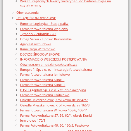
Wykaz urzędowych lekarzy weterynarii do badania mięsa na
użytek własny
Obwieszczenia
DECYZJE ŚRODOWISKOWE
Eurotter Logistyka - Stacja paliw
Farma fotowoltaiczna Waplewo
Tymbark - Zbiornik CO2
Droga Selwa - Lipowo Kurkowskie
Agaplast rozbudowa
Kanalizacja Witramowo
DECYZJE ŚRODOWISKOWE
INFORMACJE O WSZCZĘCIU POSTĘPOWANIA
Obwieszczenia - udział społeczeństwa
Europrofil Sp. z o. o. – instalacja fotowoltaiczna
Farma fotowoltaiczna Jemiołowo I
Farma fotowoltaiczna Kunki I
Farma fotowoltaiczna Kunki II
P.P-H.Agaplast Sp. z o.o. - studnia awaryjna
Farma fotowoltaiczna Królikowo
Osiedle Mieszkaniowe, Królikowo dz. nr 42/7
Osiedle Mieszkaniowe, Królikowo dz. nr 166/8
Farma fotowoltaiczna Wilkowo 106-6, 106-11
Farma Fotowoltaiczna 57, 59, 60/4, obręb Kunki
Jemiołowo 170/1
Farma Fotowoltaiczna 49, 50, 160/5, Pawłowo