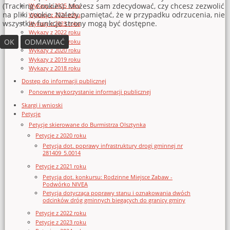
(Tracking Cookies). Możesz sam zdecydować, czy chcesz zezwolić
Wykazy z 2025 roku
na pliki cookie. Należy pamiętać, że w przypadku odrzucenia, nie
Wykazy z 2024 roku
wszystkie funkcje strony mogą być dostępne.
Wykazy z 2023 roku
Wykazy z 2022 roku
OK
ODMAWIAĆ
Wykazy z 2021 roku
Wykazy z 2020 roku
Wykazy z 2019 roku
Wykazy z 2018 roku
Dostęp do informacji publicznej
Ponowne wykorzystanie informacji publicznej
Skargi i wnioski
Petycje
Petycje skierowane do Burmistrza Olsztynka
Petycje z 2020 roku
Petycja dot. poprawy infrastruktury drogi gminnej nr
281409_5.0014
Petycje z 2021 roku
Petycja dot. konkursu: Rodzinne Miejsce Zabaw -
Podwórko NIVEA
Petycja dotycząca poprawy stanu i oznakowania dwóch
odcinków dróg gminnych biegących do granicy gminy
Petycje z 2022 roku
Petycje z 2023 roku