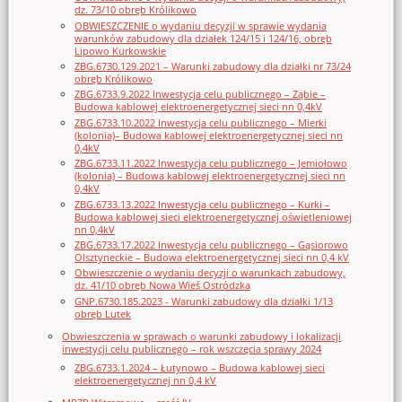
dz. 73/10 obręb Królikowo
OBWIESZCZENIE o wydaniu decyzji w sprawie wydania
warunków zabudowy dla działek 124/15 i 124/16, obręb
Lipowo Kurkowskie
ZBG.6730.129.2021 – Warunki zabudowy dla działki nr 73/24
obręb Królikowo
ZBG.6733.9.2022 Inwestycja celu publicznego – Ząbie –
Budowa kablowej elektroenergetycznej sieci nn 0,4kV
ZBG.6733.10.2022 Inwestycja celu publicznego – Mierki
(kolonia)– Budowa kablowej elektroenergetycznej sieci nn
0,4kV
ZBG.6733.11.2022 Inwestycja celu publicznego – Jemiołowo
(kolonia) – Budowa kablowej elektroenergetycznej sieci nn
0,4kV
ZBG.6733.13.2022 Inwestycja celu publicznego – Kurki –
Budowa kablowej sieci elektroenergetycznej oświetleniowej
nn 0,4kV
ZBG.6733.17.2022 Inwestycja celu publicznego – Gąsiorowo
Olsztyneckie – Budowa elektroenergetycznej sieci nn 0,4 kV
Obwieszczenie o wydaniu decyzji o warunkach zabudowy,
dz. 41/10 obręb Nowa Wieś Ostródzka
GNP.6730.185.2023 - Warunki zabudowy dla działki 1/13
obręb Lutek
Obwieszczenia w sprawach o warunki zabudowy i lokalizacji
inwestycji celu publicznego – rok wszczęcia sprawy 2024
ZBG.6733.1.2024 – Łutynowo – Budowa kablowej sieci
elektroenergetycznej nn 0,4 kV