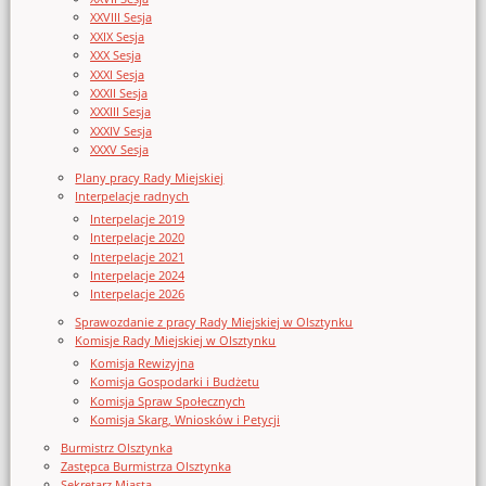
XXVIII Sesja
XXIX Sesja
XXX Sesja
XXXI Sesja
XXXII Sesja
XXXIII Sesja
XXXIV Sesja
XXXV Sesja
Plany pracy Rady Miejskiej
Interpelacje radnych
Interpelacje 2019
Interpelacje 2020
Interpelacje 2021
Interpelacje 2024
Interpelacje 2026
Sprawozdanie z pracy Rady Miejskiej w Olsztynku
Komisje Rady Miejskiej w Olsztynku
Komisja Rewizyjna
Komisja Gospodarki i Budżetu
Komisja Spraw Społecznych
Komisja Skarg, Wniosków i Petycji
Burmistrz Olsztynka
Zastępca Burmistrza Olsztynka
Sekretarz Miasta