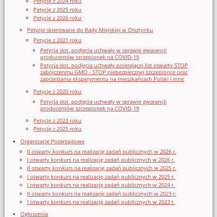
Petycje z 2024 roku
Petycje z 2025 roku
Petycje z 2026 roku
Petycje skierowane do Rady Miejskiej w Olsztynku
Petycje z 2021 roku
Petycja dot. podjęcia uchwały w sprawie gwarancji
producentów szczepionek na COVID-19
Petycja dot. podjęcia uchwały poierającej list otwarty STOP
zabójczenmu GMO - STOP niebezpiecznej szczepionce oraz
zaprzestania eksperymentu na mieszkańcach Polski i inne
Petycje z 2020 roku
Petycja dot. podjęcia uchwały w sprawie gwarancji
producentów szczepionek na COVID-19
Petycje z 2023 roku
Petycje z 2025 roku
Organizacje Pozarządowe
II otwarty konkurs na realizację zadań publicznych w 2026 r.
I otwarty konkurs na realizację zadań publicznych w 2026 r.
II otwarty konkurs na realizację zadań publicznych w 2025 r.
I otwarty konkurs na realizację zadań publicznych w 2025 r.
I otwarty konkurs na realizację zadań publicznych w 2024 r.
II otwarty konkurs na realizację zadań publicznych w 2023 r.
I otwarty konkurs na realizację zadań publicznych w 2023 r.
Ogłoszenia