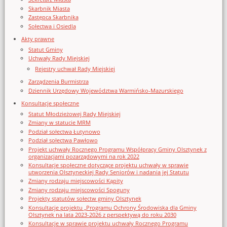
Skarbnik Miasta
Zastępca Skarbnika
Sołectwa i Osiedla
Akty prawne
Statut Gminy
Uchwały Rady Miejskiej
Rejestry uchwał Rady Miejskiej
Zarządzenia Burmistrza
Dziennik Urzędowy Województwa Warmińsko-Mazurskiego
Konsultacje społeczne
Statut Młodzieżowej Rady Miejskiej
Zmiany w statucie MRM
Podział sołectwa Łutynowo
Podział sołectwa Pawłowo
Projekt uchwały Rocznego Programu Współpracy Gminy Olsztynek z
organizacjami pozarządowymi na rok 2022
Konsultacje społeczne dotyczące projektu uchwały w sprawie
utworzenia Olsztyneckiej Rady Seniorów i nadania jej Statutu
Zmiany rodzaju miejscowości Kąpity
Zmiany rodzaju miejscowości Spoguny
Projekty statutów sołectw gminy Olsztynek
Konsultacje projektu „Programu Ochrony Środowiska dla Gminy
Olsztynek na lata 2023-2026 z perspektywą do roku 2030
Konsultacje w sprawie projektu uchwały Rocznego Programu