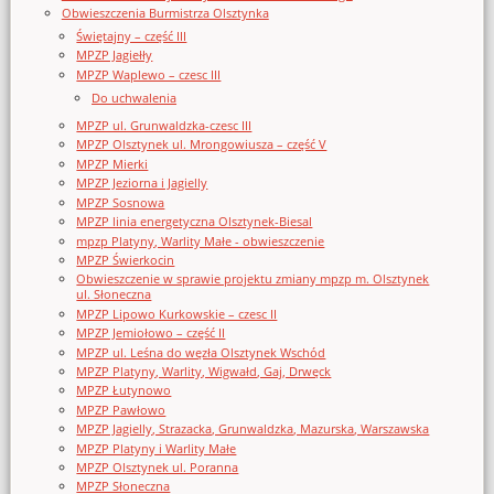
Obwieszczenia Burmistrza Olsztynka
Świętajny – część III
MPZP Jagiełły
MPZP Waplewo – czesc III
Do uchwalenia
MPZP ul. Grunwaldzka-czesc III
MPZP Olsztynek ul. Mrongowiusza – część V
MPZP Mierki
MPZP Jeziorna i Jagielly
MPZP Sosnowa
MPZP linia energetyczna Olsztynek-Biesal
mpzp Platyny, Warlity Małe - obwieszczenie
MPZP Świerkocin
Obwieszczenie w sprawie projektu zmiany mpzp m. Olsztynek
ul. Słoneczna
MPZP Lipowo Kurkowskie – czesc II
MPZP Jemiołowo – część II
MPZP ul. Leśna do węzła Olsztynek Wschód
MPZP Platyny, Warlity, Wigwałd, Gaj, Drwęck
MPZP Łutynowo
MPZP Pawłowo
MPZP Jagielly, Strazacka, Grunwaldzka, Mazurska, Warszawska
MPZP Platyny i Warlity Małe
MPZP Olsztynek ul. Poranna
MPZP Słoneczna