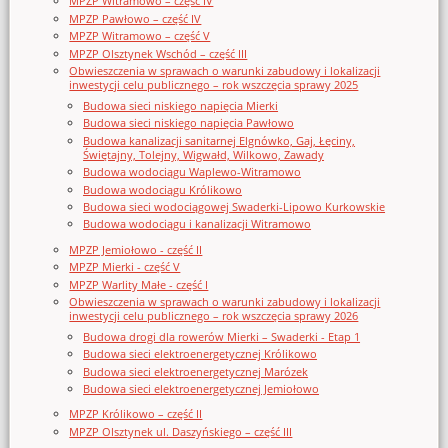
MPZP Witramowo – część IV
MPZP Pawłowo – część IV
MPZP Witramowo – część V
MPZP Olsztynek Wschód – część III
Obwieszczenia w sprawach o warunki zabudowy i lokalizacji
inwestycji celu publicznego – rok wszczęcia sprawy 2025
Budowa sieci niskiego napięcia Mierki
Budowa sieci niskiego napięcia Pawłowo
Budowa kanalizacji sanitarnej Elgnówko, Gaj, Łęciny,
Świętajny, Tolejny, Wigwałd, Wilkowo, Zawady
Budowa wodociągu Waplewo-Witramowo
Budowa wodociągu Królikowo
Budowa sieci wodociągowej Swaderki-Lipowo Kurkowskie
Budowa wodociągu i kanalizacji Witramowo
MPZP Jemiołowo - część II
MPZP Mierki - część V
MPZP Warlity Małe - część I
Obwieszczenia w sprawach o warunki zabudowy i lokalizacji
inwestycji celu publicznego – rok wszczęcia sprawy 2026
Budowa drogi dla rowerów Mierki – Swaderki - Etap 1
Budowa sieci elektroenergetycznej Królikowo
Budowa sieci elektroenergetycznej Marózek
Budowa sieci elektroenergetycznej Jemiołowo
MPZP Królikowo – część II
MPZP Olsztynek ul. Daszyńskiego – część III