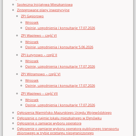
Społeczna Inicjatywa Mieszkaniowa
Zintegrowane plany inwestycyjne
ZPI Gąsiorowo
Wniosek
Opinie, uzgodnienia i konsultacje 17.07.2026
ZPI Waplewo – część VI
Wniosek
Opinie, uzgodnienia i konsultacje 5.06.2026
ZPI Łutynowo – część II
Wniosek
Opinie, uzgodnienia i konsultacje 17.07.2026
ZPI Witramowo – część VI
Wniosek
Opinie, uzgodnienia i konsultacje 17.07.2026
ZPI Waplewo – część VII
Wniosek
Opinie, uzgodnienia i konsultacje 17.07.2026
Ogłoszenia Warmińsko-Mazurskiego Urzędu Wojewódzkiego
Ogłoszenie o najmie lokalu mieszkalnego w Elgnówku
Ogłoszenie o zamiarze wyboru operatora
Ogłoszenie o zamiarze wyboru operatora publicznego transportu
zbiorowego w trybie przetargu nieograniczonego