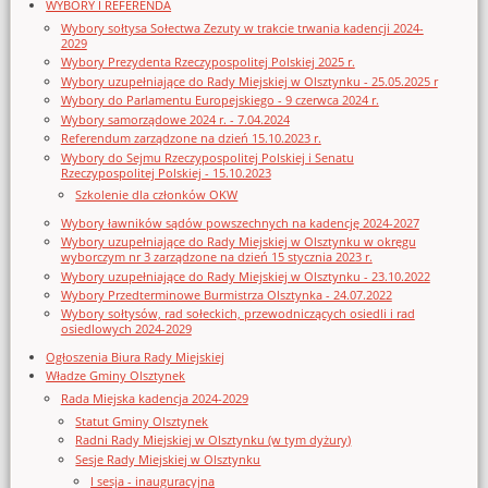
WYBORY I REFERENDA
Wybory sołtysa Sołectwa Zezuty w trakcie trwania kadencji 2024-
2029
Wybory Prezydenta Rzeczypospolitej Polskiej 2025 r.
Wybory uzupełniające do Rady Miejskiej w Olsztynku - 25.05.2025 r
Wybory do Parlamentu Europejskiego - 9 czerwca 2024 r.
Wybory samorządowe 2024 r. - 7.04.2024
Referendum zarządzone na dzień 15.10.2023 r.
Wybory do Sejmu Rzeczypospolitej Polskiej i Senatu
Rzeczypospolitej Polskiej - 15.10.2023
Szkolenie dla członków OKW
Wybory ławników sądów powszechnych na kadencję 2024-2027
Wybory uzupełniające do Rady Miejskiej w Olsztynku w okręgu
wyborczym nr 3 zarządzone na dzień 15 stycznia 2023 r.
Wybory uzupełniające do Rady Miejskiej w Olsztynku - 23.10.2022
Wybory Przedterminowe Burmistrza Olsztynka - 24.07.2022
Wybory sołtysów, rad sołeckich, przewodniczących osiedli i rad
osiedlowych 2024-2029
Ogłoszenia Biura Rady Miejskiej
Władze Gminy Olsztynek
Rada Miejska kadencja 2024-2029
Statut Gminy Olsztynek
Radni Rady Miejskiej w Olsztynku (w tym dyżury)
Sesje Rady Miejskiej w Olsztynku
I sesja - inauguracyjna