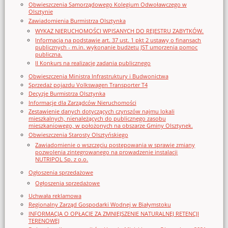
Obwieszczenia Samorządowego Kolegium Odwoławczego w
Olsztynie
Zawiadomienia Burmistrza Olsztynka
WYKAZ NIERUCHOMOŚCI WPISANYCH DO REJESTRU ZABYTKÓW.
Informacja na podstawie art. 37 ust. 1 pkt 2 ustawy o finansach
publicznych - m.in. wykonanie budżetu JST umorzenia pomoc
publiczna.
II Konkurs na realizację zadania publicznego
Obwieszczenia Ministra Infrastruktury i Budwonictwa
Sprzedaż pojazdu Volkswagen Transporter T4
Decyzje Burmistrza Olsztynka
Informacje dla Zarządców Nieruchomości
Zestawienie danych dotyczących czynszów najmu lokali
mieszkalnych, nienależących do publicznego zasobu
mieszkaniowego, w położonych na obszarze Gminy Olsztynek.
Obwieszczenia Starosty Olsztyńskiego
Zawiadomienie o wszczęciu postępowania w sprawie zmiany
pozwolenia zintegrowanego na prowadzenie instalacji
NUTRIPOL Sp. z o.o.
Ogłoszenia sprzedażowe
Ogłoszenia sprzedażowe
Uchwała reklamowa
Regionalny Zarząd Gospodarki Wodnej w Białymstoku
INFORMACJA O OPŁACIE ZA ZMNIEJSZENIE NATURALNEJ RETENCJI
TERENOWEJ