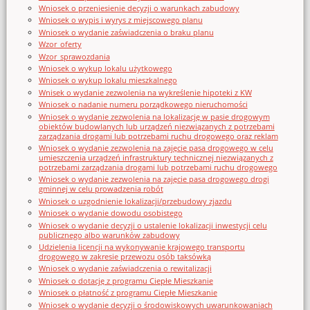
Wniosek o przeniesienie decyzji o warunkach zabudowy
Wniosek o wypis i wyrys z miejscowego planu
Wniosek o wydanie zaświadczenia o braku planu
Wzor_oferty
Wzor_sprawozdania
Wniosek o wykup lokalu użytkowego
Wniosek o wykup lokalu mieszkalnego
Wnisek o wydanie zezwolenia na wykreślenie hipoteki z KW
Wniosek o nadanie numeru porządkowego nieruchomości
Wniosek o wydanie zezwolenia na lokalizację w pasie drogowym
obiektów budowlanych lub urządzeń niezwiązanych z potrzebami
zarządzania drogami lub potrzebami ruchu drogowego oraz reklam
Wniosek o wydanie zezwolenia na zajęcie pasa drogowego w celu
umieszczenia urządzeń infrastruktury technicznej niezwiązanych z
potrzebami zarządzania drogami lub potrzebami ruchu drogowego
Wniosek o wydanie zezwolenia na zajęcie pasa drogowego drogi
gminnej w celu prowadzenia robót
Wniosek o uzgodnienie lokalizacji/przebudowy zjazdu
Wniosek o wydanie dowodu osobistego
Wniosek o wydanie decyzji o ustalenie lokalizacji inwestycji celu
publicznego albo warunków zabudowy
Udzielenia licencji na wykonywanie krajowego transportu
drogowego w zakresie przewozu osób taksówką
Wniosek o wydanie zaświadczenia o rewitalizacji
Wniosek o dotację z programu Ciepłe Mieszkanie
Wniosek o płatność z programu Ciepłe Mieszkanie
Wniosek o wydanie decyzji o środowiskowych uwarunkowaniach