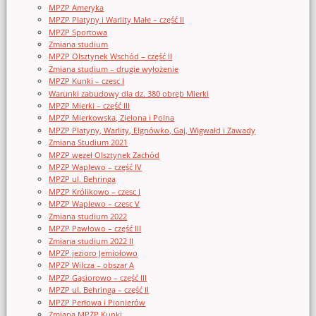
MPZP Ameryka
MPZP Platyny i Warlity Małe – część II
MPZP Sportowa
Zmiana studium
MPZP Olsztynek Wschód – część II
Zmiana studium – drugie wyłożenie
MPZP Kunki – czesc I
Warunki zabudowy dla dz. 380 obręb Mierki
MPZP Mierki – część III
MPZP Mierkowska, Zielona i Polna
MPZP Platyny, Warlity, Elgnówko, Gaj, Wigwałd i Zawady
Zmiana Studium 2021
MPZP węzeł Olsztynek Zachód
MPZP Waplewo – część IV
MPZP ul. Behringa
MPZP Królikowo – czesc I
MPZP Waplewo – czesc V
Zmiana studium 2022
MPZP Pawłowo – część III
Zmiana studium 2022 II
MPZP jezioro Jemiołowo
MPZP Wilcza – obszar A
MPZP Gąsiorowo – część III
MPZP ul. Behringa – część II
MPZP Perłowa i Pionierów
Zmiana MPZP Kunki