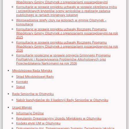
Współpracy Gminy Olsztynek z organizacjami pozarządowymi
Konsultacje w sprawie projektu uchwały w sprawie określenia trybu
i szczegółowych kryteriów oceny wniosków o realizację zadania
publicznego w ramach inicjatywy lokalnej
Wprowadzenie strefy ciszy na jeziorach w gminie Olsztynek –
konsultacje
Konsultacje w sprawie projektu uchwały Rocznego Programu
Współpracy Gminy Olsztynek z organizacjami pozarządowymi na rok
2025
Konsultacje w sprawie projektu uchwały Rocznego Programu
Współpracy Gminy Olsztynek z organizacjami pozarządowymi na rok
2026
Konsultacje społeczne w sprawie przyjęcia Gminnego Programu
Profilaktyki i Rozwiązywania Problemów Alkoholowych oraz
Przeciwdziałania Narkomanii na rok 2026
Młodzieżowa Rada Miejska
Skład Młodzieżowej Rady
Kontakt
Statut
Rada Seniorów w Olsztynku
Nabór kandydatów do II kadencji Rady Seniorów w Olsztynku
Urząd Miejski
Informacje Ogólne
Regulamin Organizacyjny Urzedu Miejskiego w Olsztynku
Kodeks etyki UM w Olsztynku
Dokumentacja dot. Zintegrowanego Systemu Zarządzania Jakością