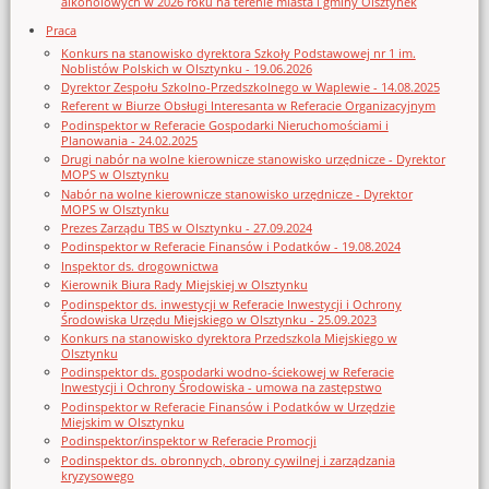
alkoholowych w 2026 roku na terenie miasta i gminy Olsztynek
Praca
Konkurs na stanowisko dyrektora Szkoły Podstawowej nr 1 im.
Noblistów Polskich w Olsztynku - 19.06.2026
Dyrektor Zespołu Szkolno-Przedszkolnego w Waplewie - 14.08.2025
Referent w Biurze Obsługi Interesanta w Referacie Organizacyjnym
Podinspektor w Referacie Gospodarki Nieruchomościami i
Planowania - 24.02.2025
Drugi nabór na wolne kierownicze stanowisko urzędnicze - Dyrektor
MOPS w Olsztynku
Nabór na wolne kierownicze stanowisko urzędnicze - Dyrektor
MOPS w Olsztynku
Prezes Zarządu TBS w Olsztynku - 27.09.2024
Podinspektor w Referacie Finansów i Podatków - 19.08.2024
Inspektor ds. drogownictwa
Kierownik Biura Rady Miejskiej w Olsztynku
Podinspektor ds. inwestycji w Referacie Inwestycji i Ochrony
Środowiska Urzędu Miejskiego w Olsztynku - 25.09.2023
Konkurs na stanowisko dyrektora Przedszkola Miejskiego w
Olsztynku
Podinspektor ds. gospodarki wodno-ściekowej w Referacie
Inwestycji i Ochrony Środowiska - umowa na zastępstwo
Podinspektor w Referacie Finansów i Podatków w Urzędzie
Miejskim w Olsztynku
Podinspektor/inspektor w Referacie Promocji
Podinspektor ds. obronnych, obrony cywilnej i zarządzania
kryzysowego