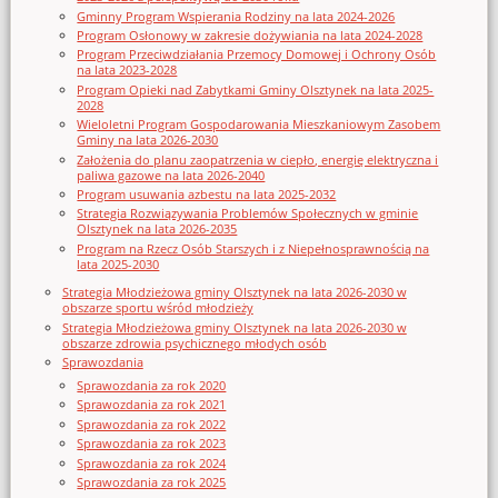
Gminny Program Wspierania Rodziny na lata 2024-2026
Program Osłonowy w zakresie dożywiania na lata 2024-2028
Program Przeciwdziałania Przemocy Domowej i Ochrony Osób
na lata 2023-2028
Program Opieki nad Zabytkami Gminy Olsztynek na lata 2025-
2028
Wieloletni Program Gospodarowania Mieszkaniowym Zasobem
Gminy na lata 2026-2030
Założenia do planu zaopatrzenia w ciepło, energię elektryczna i
paliwa gazowe na lata 2026-2040
Program usuwania azbestu na lata 2025-2032
Strategia Rozwiązywania Problemów Społecznych w gminie
Olsztynek na lata 2026-2035
Program na Rzecz Osób Starszych i z Niepełnosprawnością na
lata 2025-2030
Strategia Młodzieżowa gminy Olsztynek na lata 2026-2030 w
obszarze sportu wśród młodzieży
Strategia Młodzieżowa gminy Olsztynek na lata 2026-2030 w
obszarze zdrowia psychicznego młodych osób
Sprawozdania
Sprawozdania za rok 2020
Sprawozdania za rok 2021
Sprawozdania za rok 2022
Sprawozdania za rok 2023
Sprawozdania za rok 2024
Sprawozdania za rok 2025