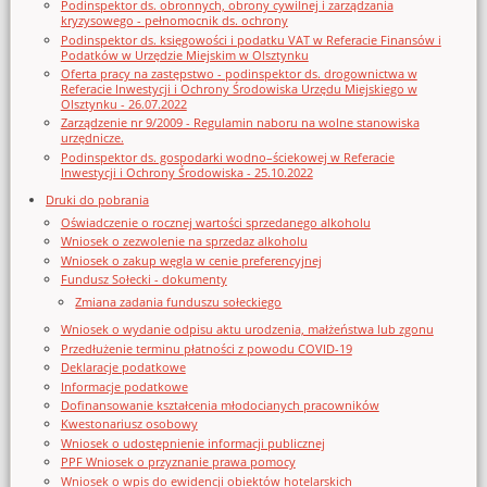
Podinspektor ds. obronnych, obrony cywilnej i zarządzania
kryzysowego - pełnomocnik ds. ochrony
Podinspektor ds. księgowości i podatku VAT w Referacie Finansów i
Podatków w Urzędzie Miejskim w Olsztynku
Oferta pracy na zastępstwo - podinspektor ds. drogownictwa w
Referacie Inwestycji i Ochrony Środowiska Urzędu Miejskiego w
Olsztynku - 26.07.2022
Zarządzenie nr 9/2009 - Regulamin naboru na wolne stanowiska
urzędnicze.
Podinspektor ds. gospodarki wodno–ściekowej w Referacie
Inwestycji i Ochrony Środowiska - 25.10.2022
Druki do pobrania
Oświadczenie o rocznej wartości sprzedanego alkoholu
Wniosek o zezwolenie na sprzedaz alkoholu
Wniosek o zakup węgla w cenie preferencyjnej
Fundusz Sołecki - dokumenty
Zmiana zadania funduszu sołeckiego
Wniosek o wydanie odpisu aktu urodzenia, małżeństwa lub zgonu
Przedłużenie terminu płatności z powodu COVID-19
Deklaracje podatkowe
Informacje podatkowe
Dofinansowanie kształcenia młodocianych pracowników
Kwestonariusz osobowy
Wniosek o udostępnienie informacji publicznej
PPF Wniosek o przyznanie prawa pomocy
Wniosek o wpis do ewidencji obiektów hotelarskich