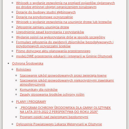
Wniosek o wydanie zezwolenia na przejazd pojazdów ciężarowych
po drodze gminnej objętej ograniczeniem tonażowym
Dotacje do budowy studni głębinowych
Dotacje na przydomowe oczyszczalnie
Wniosek o wydanie zezwolenia na usunięcie drzew lub krzewów
Zgłoszenie zamiaru usunięcia drzew
Uzgodnienie zasad korzystania z przystanków
Wydanie opinii na wykorzystanie dróg w sposób szczególny
Formularz zgłoszenia do ewidencji zbiorników bezodpływowych i
przydomowych oczyszczalni ścieków
Pismo dotyczące aktu planowania przestrzennego
modeLOWE przestrzenie edukacji i integracji w Gminie Olsztynek
Ochrona Środowiska
Rolnictwo
Szacowanie szkód spowodowanych przez zwierzęta łowne
Szacowanie szkód spowodowanych niekorzystnymi zjawiskami
atmosferycznymi
Komunikaty dla rolników
Zasady stosowania środków ochrony roślin
PLANY I PROGRAMY
„PROGRAM OCHRONY ŚRODOWISKA DLA GMINY OLSZTYNEK
NA LATA 2019-2022 Z PERSPEKTYWĄ DO ROKU 2026”
Program opieki nad zwierzętami bezdomnymi
Ogloszenie Powiatowego Lekarza Weterynarii w Olsztynie