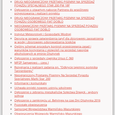
DRUGI NIEOGRANICZONY PRZETARG PISEMNY NA SPRZEDAŻ
POJAZDU SPECJALNEGO STAR 200 PM 18P
Ogłoszenie o otwartym naborze Partnera do wspólnego
przygotowania i realizacji projektu
DRUGI NIEOGRANICZONY PRZETARG PISEMNY NA SPRZEDAŻ
POJAZDU OSOBOWEGO FIAT DOBLO
NIEOGRANICZONY PRZETARG PISEMNY NA SPRZEDAŻ POJAZDU
OSOBOWEGO FIAT DOBLO
Instytut Meteorologii i Gospodarki Wodnej
Decyzja w sprawie zatwierdzenia taryf dla zbiorowego zaopatrzenia
w wodę i zbiorowego odprowadzania ścieków
Ogólny schemat procedury kontroli przestrzegania zasad i
warunków korzystania z zezwoleń na sprzedaż napojów
alkoholowych w gminie Olsztynek
Ogłoszenie o sprzedaży ciągnika Ursus C-360
MPZP Samagowo – czesc I
Rezygnacja z realizacji zadania pn. "Odkrycie tajemnic pomnika
Tannenbergu"
Nieograniczony Przetargu Pisemny Na Sprzedaż Pojazdu
Specjalnego Marki Star_200
Informacje i komunikaty
Uchwała projekt nowego ustroju szkolnego
Ogłoszenie o zebraniu mieszkańców Sołectwa Drwęck - wybory
sołtysa
Ogłoszenie o zamknięciu ul. Behringa na czas Dni Olsztynka 2016
Pozostałe obwieszczenia
Samorząd Województwa Warmińsko-Mazurskiego
Obwieszczenia Wojewody Warmińsko-Mazurskiego