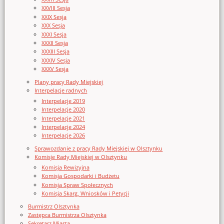
XXVIII Sesja
XXIX Sesja
XXX Sesja
XXXI Sesja
XXXII Sesja
XXXIII Sesja
XXXIV Sesja
XXXV Sesja
Plany pracy Rady Miejskiej
Interpelacje radnych
Interpelacje 2019
Interpelacje 2020
Interpelacje 2021
Interpelacje 2024
Interpelacje 2026
Sprawozdanie z pracy Rady Miejskiej w Olsztynku
Komisje Rady Miejskiej w Olsztynku
Komisja Rewizyjna
Komisja Gospodarki i Budżetu
Komisja Spraw Społecznych
Komisja Skarg, Wniosków i Petycji
Burmistrz Olsztynka
Zastępca Burmistrza Olsztynka
Sekretarz Miasta