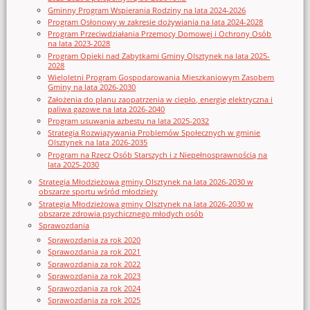
Gminny Program Wspierania Rodziny na lata 2024-2026
Program Osłonowy w zakresie dożywiania na lata 2024-2028
Program Przeciwdziałania Przemocy Domowej i Ochrony Osób
na lata 2023-2028
Program Opieki nad Zabytkami Gminy Olsztynek na lata 2025-
2028
Wieloletni Program Gospodarowania Mieszkaniowym Zasobem
Gminy na lata 2026-2030
Założenia do planu zaopatrzenia w ciepło, energię elektryczna i
paliwa gazowe na lata 2026-2040
Program usuwania azbestu na lata 2025-2032
Strategia Rozwiązywania Problemów Społecznych w gminie
Olsztynek na lata 2026-2035
Program na Rzecz Osób Starszych i z Niepełnosprawnością na
lata 2025-2030
Strategia Młodzieżowa gminy Olsztynek na lata 2026-2030 w
obszarze sportu wśród młodzieży
Strategia Młodzieżowa gminy Olsztynek na lata 2026-2030 w
obszarze zdrowia psychicznego młodych osób
Sprawozdania
Sprawozdania za rok 2020
Sprawozdania za rok 2021
Sprawozdania za rok 2022
Sprawozdania za rok 2023
Sprawozdania za rok 2024
Sprawozdania za rok 2025