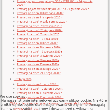
Przetarg pojazdu specjalnego OSP - STAR 200 na 14 grudnia
2020 r
Przetarg pojazdów specjalnych OSP na 04 grudnia 2020 r
Przetarg na dzień 10 listopada 2020 r
Przetarg na dzień 9 listopada 2020 r
Przetargi na dzień 9 października 2020 r
Przetargi na dzień 7 września 2020 r
Przetargi na dzień 28 sierpnia 2020 r
Przetargi na dzień 7 sierpnia 2020
Przetargi na dzień 17 lipca 2020 r
Przetarg na dzień 10 lipca 2020 r
Przetarg na dzień 26 czerwca 2020 r
Przetargi na dzień 19 czerwca 2020 r
Przetargi na dzień 3 kwietnia 2020 r
Przetarg na dzień 30 marca 2020 r
Przetarg na dzień 23 marca 2020 r
Przetarg na dzień 28 lutego 2020 r
Przetargi na dzień 21 lutego 2020 r
Przetargi 2026
Przetarg na dzień 6 marca 2026 r.
Przetargi na dzień 10 sierpnia 2026 r.
Przetarg na dzień 11 sierpnia 2026 r.
We use cookies
Przetarg na dzień 11 września 2026 r.
Na naszej stronie internetowej używamy plików cookie. Niektóre
Wykazy nieruchomości przeznaczonych do sprzedaży i dzierżawy
z nich są niezbędne dla funkcjonowania strony, inne pomagają
nam w ulepszaniu tej strony i doświadczeń użytkownika
Wykazy z 2026 roku