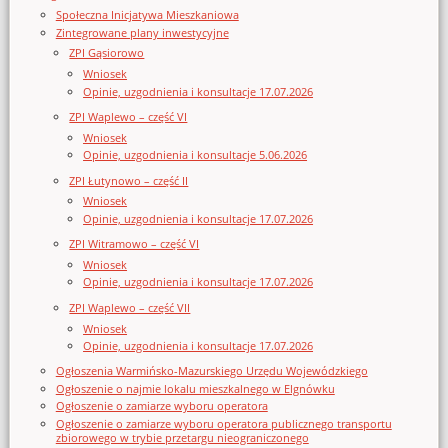
Społeczna Inicjatywa Mieszkaniowa
Zintegrowane plany inwestycyjne
ZPI Gąsiorowo
Wniosek
Opinie, uzgodnienia i konsultacje 17.07.2026
ZPI Waplewo – część VI
Wniosek
Opinie, uzgodnienia i konsultacje 5.06.2026
ZPI Łutynowo – część II
Wniosek
Opinie, uzgodnienia i konsultacje 17.07.2026
ZPI Witramowo – część VI
Wniosek
Opinie, uzgodnienia i konsultacje 17.07.2026
ZPI Waplewo – część VII
Wniosek
Opinie, uzgodnienia i konsultacje 17.07.2026
Ogłoszenia Warmińsko-Mazurskiego Urzędu Wojewódzkiego
Ogłoszenie o najmie lokalu mieszkalnego w Elgnówku
Ogłoszenie o zamiarze wyboru operatora
Ogłoszenie o zamiarze wyboru operatora publicznego transportu
zbiorowego w trybie przetargu nieograniczonego