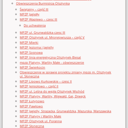
Obwieszczenia Burmistrza Olsztynka
Świętajny – część III
MPZP Jagiełły
MPZP Waplewo – czesc III
Do uchwalenia
MPZP ul. Grunwaldzka-czesc III
MPZP Olsztynek ul. Mrongowiusza – część V
MPZP Mierki
MPZP Jeziorna i Jagielly
MPZP Sosnowa
MPZP linia energetyczna Olsztynek-Biesal
mpzp Platyny, Warlity Małe - obwieszczenie
MPZP Świerkocin
Obwieszczenie w sprawie projektu zmiany mpzp m. Olsztynek
ul. Słoneczna
MPZP Lipowo Kurkowskie – czesc II
MPZP Jemiołowo – część II
MPZP ul. Leśna do węzła Olsztynek Wschód
MPZP Platyny, Warlity, Wigwałd, Gaj, Drwęck
MPZP Łutynowo
MPZP Pawłowo
MPZP Jagielly, Strazacka, Grunwaldzka, Mazurska, Warszawska
MPZP Platyny i Warlity Małe
MPZP Olsztynek ul. Poranna
MPZP Słoneczna