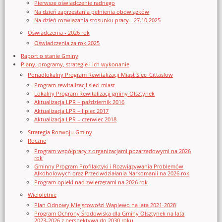
Pierwsze oświadczenie radnego
Na dzień zaprzestania pełnienia obowiązków
Na dzień rozwiązania stosunku pracy - 27.10.2025
Oświadczenia - 2026 rok
Oświadczenia za rok 2025
Raport o stanie Gminy
Plany, programy, strategie i ich wykonanie
Ponadlokalny Program Rewitalizacji Miast Sieci Cittaslow
Program rewitalizacji sieci miast
Lokalny Program Rewitalizacji gminy Olsztynek
Aktualizacja LPR – październik 2016
Aktualizacja LPR – lipiec 2017
Aktualizacja LPR – czerwiec 2018
Strategia Rozwoju Gminy
Roczne
Program współpracy z organizacjami pozarządowymi na 2026
rok
Gminny Program Profilaktyki i Rozwiązywania Problemów
Alkoholowych oraz Przeciwdziałania Narkomanii na 2026 rok
Program opieki nad zwierzętami na 2026 rok
Wieloletnie
Plan Odnowy Miejscowości Waplewo na lata 2021-2028
Program Ochrony Środowiska dla Gminy Olsztynek na lata
2023-2026 z perspektywą do 2030 roku