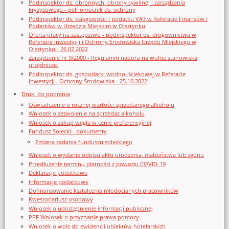
Podinspektor ds. obronnych, obrony cywilnej i zarządzania
kryzysowego - pełnomocnik ds. ochrony
Podinspektor ds. księgowości i podatku VAT w Referacie Finansów i
Podatków w Urzędzie Miejskim w Olsztynku
Oferta pracy na zastępstwo - podinspektor ds. drogownictwa w
Referacie Inwestycji i Ochrony Środowiska Urzędu Miejskiego w
Olsztynku - 26.07.2022
Zarządzenie nr 9/2009 - Regulamin naboru na wolne stanowiska
urzędnicze.
Podinspektor ds. gospodarki wodno–ściekowej w Referacie
Inwestycji i Ochrony Środowiska - 25.10.2022
Druki do pobrania
Oświadczenie o rocznej wartości sprzedanego alkoholu
Wniosek o zezwolenie na sprzedaz alkoholu
Wniosek o zakup węgla w cenie preferencyjnej
Fundusz Sołecki - dokumenty
Zmiana zadania funduszu sołeckiego
Wniosek o wydanie odpisu aktu urodzenia, małżeństwa lub zgonu
Przedłużenie terminu płatności z powodu COVID-19
Deklaracje podatkowe
Informacje podatkowe
Dofinansowanie kształcenia młodocianych pracowników
Kwestonariusz osobowy
Wniosek o udostępnienie informacji publicznej
PPF Wniosek o przyznanie prawa pomocy
Wniosek o wpis do ewidencji obiektów hotelarskich