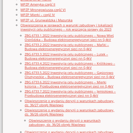
MPZP Ameryka-część II
MPZP Mrongowiusza-część VI
MPZP Mierki – część IV
MPZP ul. Grunwaldzka i Mazurska
Obwieszczenia w sprawach o warunki zabudowy i lokalizacji
inwestycji celu publicznego – rok wszczęcia sprawy do 2023
ZBG.6733.1.2022 Inwestycja celu publicznego – Nowa Wieś
Ostródzka – Budowa elektroenergetycznej sieci nn 0,4kV
ZBG.6733.2.2022 Inwestycja celu publicznego – Mańki –
Budowa elektroenergetycznej sieci nn 0,4kV
ZBG.6733.3.2022 Inwestycja celu publicznego – Lutek –
Budowa elektroenergetycznej sieci nn 0,4kV
ZBG.6733.4.2022 Inwestycja celu publicznego – Królikowo –
Budowa elektroenergetycznej sieci nn 0,4kV
ZBG.6733.5.2022 Inwestycja celu publicznego – Gąsiorowo
Olsztyneckie – Budowa elektroenergetycznej sieci nn 0,4kV
ZBG.6733.6.2022 Inwestycja celu publicznego – Mierki
kolonia – Przebudowa elektroenergetycznej sieci nn 0,4kV
ZBG.6733.7.2022 Inwestycja celu publicznego – Jemiołowo –
Przebudowa elektroenergetycznej sieci nn 0,4kV
Obwieszczenie o wydaniu decyzji o warunkach zabudowy,
dz. 36/27 obręb Waplewo
Obwieszczenie o wydaniu decyzji o warunkach zabudowy,
dz. 36/26 obręb Waplewo
Obwieszczenie o wydaniu decyzji o warunkach
zabudowy, dz. 36/26 obręb Waplewo
Obwieszczenie o wydaniu decyzji o warunkach zabudowy,