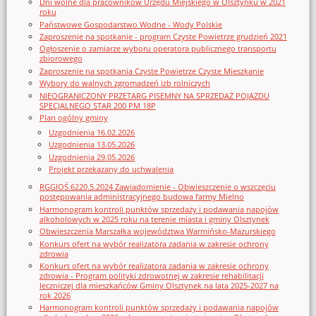
Dni wolne dla pracowników Urzędu Miejskiego w Olsztynku w 2021
roku
Państwowe Gospodarstwo Wodne - Wody Polskie
Zaproszenie na spotkanie - program Czyste Powietrze grudzień 2021
Ogłoszenie o zamiarze wyboru operatora publicznego transportu
zbiorowego
Zaproszenie na spotkania Czyste Powietrze Czyste Mieszkanie
Wybory do walnych zgromadzeń izb rolniczych
NIEOGRANICZONY PRZETARG PISEMNY NA SPRZEDAŻ POJAZDU
SPECJALNEGO STAR 200 PM 18P
Plan ogólny gminy
Uzgodnienia 16.02.2026
Uzgodnienia 13.05.2026
Uzgodnienia 29.05.2026
Projekt przekazany do uchwalenia
RGGIOŚ.6220.5.2024 Zawiadomienie - Obwieszczenie o wszczęciu
postępowania administracyjnego budowa farmy Mielno
Harmonogram kontroli punktów sprzedaży i podawania napojów
alkoholowych w 2025 roku na terenie miasta i gminy Olsztynek
Obwieszczenia Marszałka województwa Warmińsko-Mazurskiego
Konkurs ofert na wybór realizatora zadania w zakresie ochrony
zdrowia
Konkurs ofert na wybór realizatora zadania w zakresie ochrony
zdrowia - Program polityki zdrowotnej w zakresie rehabilitacji
leczniczej dla mieszkańców Gminy Olsztynek na lata 2025-2027 na
rok 2026
Harmonogram kontroli punktów sprzedaży i podawania napojów