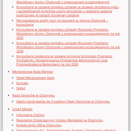
Współpracy Gminy Olsztynek z organizacjami pozarządowymi
Konsultacje w sprawie projektu uchwały w sprawie określenia trybu
i szczegółowych kryteriów oceny wniosków o realizację zadania
publicznego w ramach inicjatywy lokalnej
Wprowadzenie strefy ciszy na jeziorach w gminie Olsztynek –
konsultacje
Konsultacje w sprawie projektu uchwały Rocznego Programu
Współpracy Gminy Olsztynek z organizacjami pozarządowymi na rok
2025
Konsultacje w sprawie projektu uchwały Rocznego Programu
Współpracy Gminy Olsztynek z organizacjami pozarządowymi na rok
2026
Konsultacje społeczne w sprawie przyjęcia Gminnego Programu
Profilaktyki i Rozwiązywania Problemów Alkoholowych oraz
Przeciwdziałania Narkomanii na rok 2026
Młodzieżowa Rada Miejska
Skład Młodzieżowej Rady
Kontakt
Statut
Rada Seniorów w Olsztynku
Nabór kandydatów do II kadencji Rady Seniorów w Olsztynku
Urząd Miejski
Informacje Ogólne
Regulamin Organizacyjny Urzedu Miejskiego w Olsztynku
Kodeks etyki UM w Olsztynku
Dokumentacja dot. Zintegrowanego Systemu Zarządzania Jakością