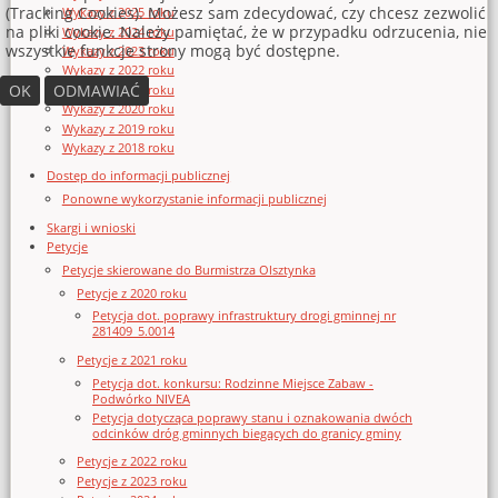
(Tracking Cookies). Możesz sam zdecydować, czy chcesz zezwolić
Wykazy z 2025 roku
na pliki cookie. Należy pamiętać, że w przypadku odrzucenia, nie
Wykazy z 2024 roku
wszystkie funkcje strony mogą być dostępne.
Wykazy z 2023 roku
Wykazy z 2022 roku
OK
ODMAWIAĆ
Wykazy z 2021 roku
Wykazy z 2020 roku
Wykazy z 2019 roku
Wykazy z 2018 roku
Dostęp do informacji publicznej
Ponowne wykorzystanie informacji publicznej
Skargi i wnioski
Petycje
Petycje skierowane do Burmistrza Olsztynka
Petycje z 2020 roku
Petycja dot. poprawy infrastruktury drogi gminnej nr
281409_5.0014
Petycje z 2021 roku
Petycja dot. konkursu: Rodzinne Miejsce Zabaw -
Podwórko NIVEA
Petycja dotycząca poprawy stanu i oznakowania dwóch
odcinków dróg gminnych biegących do granicy gminy
Petycje z 2022 roku
Petycje z 2023 roku