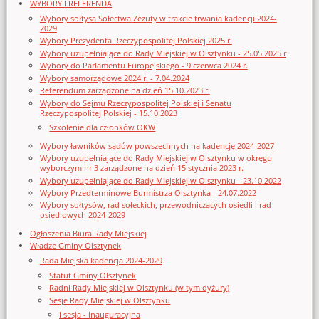
WYBORY I REFERENDA
Wybory sołtysa Sołectwa Zezuty w trakcie trwania kadencji 2024-
2029
Wybory Prezydenta Rzeczypospolitej Polskiej 2025 r.
Wybory uzupełniające do Rady Miejskiej w Olsztynku - 25.05.2025 r
Wybory do Parlamentu Europejskiego - 9 czerwca 2024 r.
Wybory samorządowe 2024 r. - 7.04.2024
Referendum zarządzone na dzień 15.10.2023 r.
Wybory do Sejmu Rzeczypospolitej Polskiej i Senatu
Rzeczypospolitej Polskiej - 15.10.2023
Szkolenie dla członków OKW
Wybory ławników sądów powszechnych na kadencję 2024-2027
Wybory uzupełniające do Rady Miejskiej w Olsztynku w okręgu
wyborczym nr 3 zarządzone na dzień 15 stycznia 2023 r.
Wybory uzupełniające do Rady Miejskiej w Olsztynku - 23.10.2022
Wybory Przedterminowe Burmistrza Olsztynka - 24.07.2022
Wybory sołtysów, rad sołeckich, przewodniczących osiedli i rad
osiedlowych 2024-2029
Ogłoszenia Biura Rady Miejskiej
Władze Gminy Olsztynek
Rada Miejska kadencja 2024-2029
Statut Gminy Olsztynek
Radni Rady Miejskiej w Olsztynku (w tym dyżury)
Sesje Rady Miejskiej w Olsztynku
I sesja - inauguracyjna