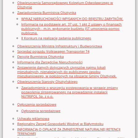
Obwieszczenia Samorządowego Kolegium Odwoławczego w
Olsztynie
Zawiadomienia Burmistrza Olsztynka
WYKAZ NIERUCHOMOŚCI WPISANYCH DO REJESTRU ZABYTKÓW.
Informacja na podstawie art. 37 ust. 1 pkt 2 ustawy o finansach
publicznych - m.in. wykonanie budżetu JST umorzenia pomoc
publiczna.
II Konkurs na realizację zadania publicznego
Obwieszczenia Ministra Infrastruktury i Budwonictwa
Sprzedaż pojazdu Volkswagen Transporter T4
Decyzje Burmistrza Olsztynka
Informacje dla Zarządców Nieruchomości
Zestawienie danych dotyczących czynszów najmu lokali
mieszkalnych, nienależących do publicznego zasobu
mieszkaniowego, w położonych na obszarze Gminy Olsztynek.
Obwieszczenia Starosty Olsztyńskiego
Zawiadomienie o wszczęciu postępowania w sprawie zmiany
pozwolenia zintegrowanego na prowadzenie instalacji
NUTRIPOL Sp. z o.o.
Ogłoszenia sprzedażowe
Ogłoszenia sprzedażowe
Uchwała reklamowa
Regionalny Zarząd Gospodarki Wodnej w Białymstoku
INFORMACJA O OPŁACIE ZA ZMNIEJSZENIE NATURALNEJ RETENCJI
TERENOWEJ