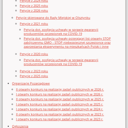
Petycje z 2024 roku
Petycje z 2025 roku
Petycje z 2026 roku
Petycje skierowane do Rady Miejskiej w Olsztynku
Petycje z 2021 roku
Petycja dot. podjęcia uchwały w sprawie gwarancji
producentów szczepionek na COVID-19
Petycja dot. podjęcia uchwały poierającej list otwarty STOP
zabójczenmu GMO - STOP niebezpiecznej szczepionce oraz
zaprzestania eksperymentu na mieszkańcach Polski i inne
Petycje z 2020 roku
Petycja dot. podjęcia uchwały w sprawie gwarancji
producentów szczepionek na COVID-19
Petycje z 2023 roku
Petycje z 2025 roku
Organizacje Pozarządowe
II otwarty konkurs na realizację zadań publicznych w 2026 r.
I otwarty konkurs na realizację zadań publicznych w 2026 r.
II otwarty konkurs na realizację zadań publicznych w 2025 r.
I otwarty konkurs na realizację zadań publicznych w 2025 r.
I otwarty konkurs na realizację zadań publicznych w 2024 r.
II otwarty konkurs na realizację zadań publicznych w 2023 r.
I otwarty konkurs na realizację zadań publicznych w 2023 r.
Ogłoszenia