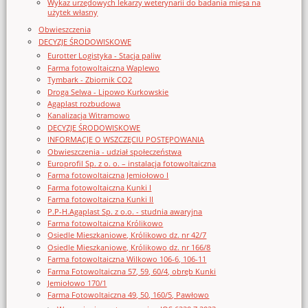
Wykaz urzędowych lekarzy weterynarii do badania mięsa na
użytek własny
Obwieszczenia
DECYZJE ŚRODOWISKOWE
Eurotter Logistyka - Stacja paliw
Farma fotowoltaiczna Waplewo
Tymbark - Zbiornik CO2
Droga Selwa - Lipowo Kurkowskie
Agaplast rozbudowa
Kanalizacja Witramowo
DECYZJE ŚRODOWISKOWE
INFORMACJE O WSZCZĘCIU POSTĘPOWANIA
Obwieszczenia - udział społeczeństwa
Europrofil Sp. z o. o. – instalacja fotowoltaiczna
Farma fotowoltaiczna Jemiołowo I
Farma fotowoltaiczna Kunki I
Farma fotowoltaiczna Kunki II
P.P-H.Agaplast Sp. z o.o. - studnia awaryjna
Farma fotowoltaiczna Królikowo
Osiedle Mieszkaniowe, Królikowo dz. nr 42/7
Osiedle Mieszkaniowe, Królikowo dz. nr 166/8
Farma fotowoltaiczna Wilkowo 106-6, 106-11
Farma Fotowoltaiczna 57, 59, 60/4, obręb Kunki
Jemiołowo 170/1
Farma Fotowoltaiczna 49, 50, 160/5, Pawłowo