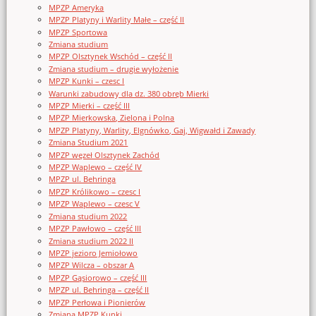
MPZP Ameryka
MPZP Platyny i Warlity Małe – część II
MPZP Sportowa
Zmiana studium
MPZP Olsztynek Wschód – część II
Zmiana studium – drugie wyłożenie
MPZP Kunki – czesc I
Warunki zabudowy dla dz. 380 obręb Mierki
MPZP Mierki – część III
MPZP Mierkowska, Zielona i Polna
MPZP Platyny, Warlity, Elgnówko, Gaj, Wigwałd i Zawady
Zmiana Studium 2021
MPZP węzeł Olsztynek Zachód
MPZP Waplewo – część IV
MPZP ul. Behringa
MPZP Królikowo – czesc I
MPZP Waplewo – czesc V
Zmiana studium 2022
MPZP Pawłowo – część III
Zmiana studium 2022 II
MPZP jezioro Jemiołowo
MPZP Wilcza – obszar A
MPZP Gąsiorowo – część III
MPZP ul. Behringa – część II
MPZP Perłowa i Pionierów
Zmiana MPZP Kunki