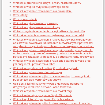
Wniosek o przeniesienie decyzji o warunkach zabudowy
Wniosek o wypis i wyrys z miejscowego planu
Wniosek o wydanie zaświadczenia o braku planu
Wzor_oferty
Wzor_sprawozdania
Wniosek o wykup lokalu użytkowego
Wniosek o wykup lokalu mieszkalnego
Wnisek o wydanie zezwolenia na wykreślenie hipoteki z KW
Wniosek o nadanie numeru porządkowego nieruchomości
Wniosek o wydanie zezwolenia na lokalizację w pasie drogowym
obiektów budowlanych lub urządzeń niezwiązanych z potrzebami
zarządzania drogami lub potrzebami ruchu drogowego oraz reklam
Wniosek o wydanie zezwolenia na zajęcie pasa drogowego w celu
umieszczenia urządzeń infrastruktury technicznej niezwiązanych z
potrzebami zarządzania drogami lub potrzebami ruchu drogowego
Wniosek o wydanie zezwolenia na zajęcie pasa drogowego drogi
gminnej w celu prowadzenia robót
Wniosek o uzgodnienie lokalizacji/przebudowy zjazdu
Wniosek o wydanie dowodu osobistego
Wniosek o wydanie decyzji o ustalenie lokalizacji inwestycji celu
publicznego albo warunków zabudowy
Udzielenia licencji na wykonywanie krajowego transportu
drogowego w zakresie przewozu osób taksówką
Wniosek o wydanie zaświadczenia o rewitalizacji
Wniosek o dotację z programu Ciepłe Mieszkanie
Wniosek o płatność z programu Ciepłe Mieszkanie
Wniosek o wydanie decyzji o środowiskowych uwarunkowaniach