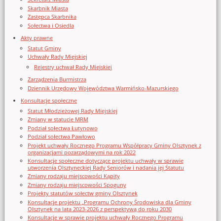
Skarbnik Miasta
Zastępca Skarbnika
Sołectwa i Osiedla
Akty prawne
Statut Gminy
Uchwały Rady Miejskiej
Rejestry uchwał Rady Miejskiej
Zarządzenia Burmistrza
Dziennik Urzędowy Województwa Warmińsko-Mazurskiego
Konsultacje społeczne
Statut Młodzieżowej Rady Miejskiej
Zmiany w statucie MRM
Podział sołectwa Łutynowo
Podział sołectwa Pawłowo
Projekt uchwały Rocznego Programu Współpracy Gminy Olsztynek z
organizacjami pozarządowymi na rok 2022
Konsultacje społeczne dotyczące projektu uchwały w sprawie
utworzenia Olsztyneckiej Rady Seniorów i nadania jej Statutu
Zmiany rodzaju miejscowości Kąpity
Zmiany rodzaju miejscowości Spoguny
Projekty statutów sołectw gminy Olsztynek
Konsultacje projektu „Programu Ochrony Środowiska dla Gminy
Olsztynek na lata 2023-2026 z perspektywą do roku 2030
Konsultacje w sprawie projektu uchwały Rocznego Programu