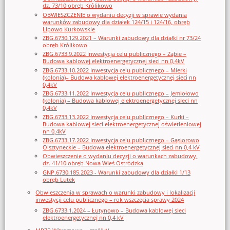
dz. 73/10 obręb Królikowo
OBWIESZCZENIE o wydaniu decyzji w sprawie wydania
warunków zabudowy dla działek 124/15 i 124/16, obręb
Lipowo Kurkowskie
ZBG.6730.129.2021 – Warunki zabudowy dla działki nr 73/24
obręb Królikowo
ZBG.6733.9.2022 Inwestycja celu publicznego – Ząbie –
Budowa kablowej elektroenergetycznej sieci nn 0,4kV
ZBG.6733.10.2022 Inwestycja celu publicznego – Mierki
(kolonia)– Budowa kablowej elektroenergetycznej sieci nn
0,4kV
ZBG.6733.11.2022 Inwestycja celu publicznego – Jemiołowo
(kolonia) – Budowa kablowej elektroenergetycznej sieci nn
0,4kV
ZBG.6733.13.2022 Inwestycja celu publicznego – Kurki –
Budowa kablowej sieci elektroenergetycznej oświetleniowej
nn 0,4kV
ZBG.6733.17.2022 Inwestycja celu publicznego – Gąsiorowo
Olsztyneckie – Budowa elektroenergetycznej sieci nn 0,4 kV
Obwieszczenie o wydaniu decyzji o warunkach zabudowy,
dz. 41/10 obręb Nowa Wieś Ostródzka
GNP.6730.185.2023 - Warunki zabudowy dla działki 1/13
obręb Lutek
Obwieszczenia w sprawach o warunki zabudowy i lokalizacji
inwestycji celu publicznego – rok wszczęcia sprawy 2024
ZBG.6733.1.2024 – Łutynowo – Budowa kablowej sieci
elektroenergetycznej nn 0,4 kV