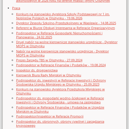
alkoholowych w 2026 roku na terenie miasta i gminy Olsztynek
Praca
Konkurs na stanowisko dyrektora Szkoły Podstawowej nr 1 im.
Noblistów Polskich w Olsztynku - 19.06.2026
Dyrektor Zespołu Szkolno-Przedszkolnego w Waplewie - 14.08.2025
Referent w Biurze Obsługi Interesanta w Referacie Organizacyjnym
Podinspektor w Referacie Gospodarki Nieruchomościami i
Planowania - 24.02.2025
Drugi nabór na wolne kierownicze stanowisko urzędnicze - Dyrektor
MOPS w Olsztynku
Nabór na wolne kierownicze stanowisko urzędnicze - Dyrektor
MOPS w Olsztynku
Prezes Zarządu TBS w Olsztynku - 27.09.2024
Podinspektor w Referacie Finansów i Podatków - 19.08.2024
Inspektor ds. drogownictwa
Kierownik Biura Rady Miejskiej w Olsztynku
Podinspektor ds. inwestycji w Referacie Inwestycji i Ochrony
Środowiska Urzędu Miejskiego w Olsztynku - 25.09.2023
Konkurs na stanowisko dyrektora Przedszkola Miejskiego w
Olsztynku
Podinspektor ds. gospodarki wodno-ściekowej w Referacie
Inwestycji i Ochrony Środowiska - umowa na zastępstwo
Podinspektor w Referacie Finansów i Podatków w Urzędzie
Miejskim w Olsztynku
Podinspektor/inspektor w Referacie Promocji
Podinspektor ds. obronnych, obrony cywilnej i zarządzania
kryzysowego