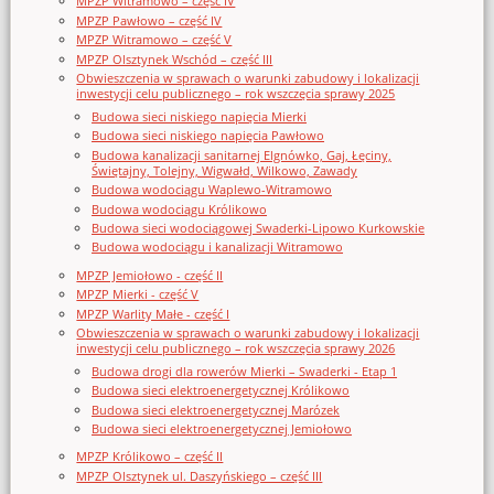
MPZP Witramowo – część IV
MPZP Pawłowo – część IV
MPZP Witramowo – część V
MPZP Olsztynek Wschód – część III
Obwieszczenia w sprawach o warunki zabudowy i lokalizacji
inwestycji celu publicznego – rok wszczęcia sprawy 2025
Budowa sieci niskiego napięcia Mierki
Budowa sieci niskiego napięcia Pawłowo
Budowa kanalizacji sanitarnej Elgnówko, Gaj, Łęciny,
Świętajny, Tolejny, Wigwałd, Wilkowo, Zawady
Budowa wodociągu Waplewo-Witramowo
Budowa wodociągu Królikowo
Budowa sieci wodociągowej Swaderki-Lipowo Kurkowskie
Budowa wodociągu i kanalizacji Witramowo
MPZP Jemiołowo - część II
MPZP Mierki - część V
MPZP Warlity Małe - część I
Obwieszczenia w sprawach o warunki zabudowy i lokalizacji
inwestycji celu publicznego – rok wszczęcia sprawy 2026
Budowa drogi dla rowerów Mierki – Swaderki - Etap 1
Budowa sieci elektroenergetycznej Królikowo
Budowa sieci elektroenergetycznej Marózek
Budowa sieci elektroenergetycznej Jemiołowo
MPZP Królikowo – część II
MPZP Olsztynek ul. Daszyńskiego – część III