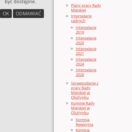
być dostępne.
Plany pracy Rady
Miejskiej
OK
ODMAWIAĆ
Interpelacje
radnych
Interpelacje
2019
Interpelacje
2020
Interpelacje
2021
Interpelacje
2024
Interpelacje
2026
Sprawozdanie z
pracy Rady
Miejskiej w
Olsztynku
Komisje Rady
Miejskiej w
Olsztynku
Komisja
Rewizyjna
Komisja