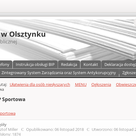
S
 w Olsztynku
blicznej
efony
Instrukcja obsługi BIP
Redakcja
Kontakt
Deklaracja dostę
Zintegrowany System Zarządzania oraz System Antykorupcyjny
Zgłosze
a)
zawartości
tutaj:
Ułatwienia dla osób niesłyszących
MENU
Ogłoszenia
Obwieszcze
wa
 Sportowa
portowa
góły
ztof Miller
Opublikowano: 06 listopad 2018
Utworzono: 06 listopad
słony: 1874