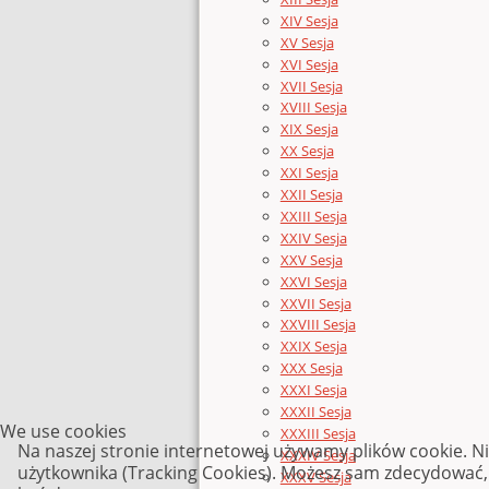
XIV Sesja
XV Sesja
XVI Sesja
XVII Sesja
XVIII Sesja
XIX Sesja
XX Sesja
XXI Sesja
XXII Sesja
XXIII Sesja
XXIV Sesja
XXV Sesja
XXVI Sesja
XXVII Sesja
XXVIII Sesja
XXIX Sesja
XXX Sesja
XXXI Sesja
XXXII Sesja
We use cookies
XXXIII Sesja
Na naszej stronie internetowej używamy plików cookie. N
XXXIV Sesja
użytkownika (Tracking Cookies). Możesz sam zdecydować, c
XXXV Sesja