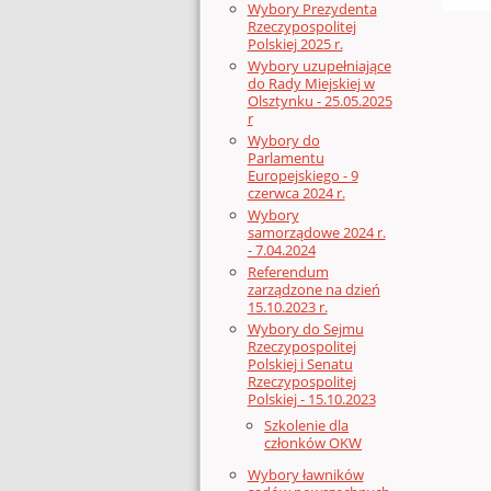
Wybory Prezydenta
Rzeczypospolitej
Polskiej 2025 r.
Wybory uzupełniające
do Rady Miejskiej w
Olsztynku - 25.05.2025
r
Wybory do
Parlamentu
Europejskiego - 9
czerwca 2024 r.
Wybory
samorządowe 2024 r.
- 7.04.2024
Referendum
zarządzone na dzień
15.10.2023 r.
Wybory do Sejmu
Rzeczypospolitej
Polskiej i Senatu
Rzeczypospolitej
Polskiej - 15.10.2023
Szkolenie dla
członków OKW
Wybory ławników