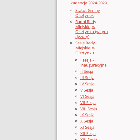
kadencja 2024-2029
Statut Gminy
Olsztynek
Radni Rady
Miejskiej w
Olsztynku (w tym
dyżury)
Sesje Rady
Miejskiej w
Olsztynku
I sesja -
inauguracyjna
II Sesja
III Sesja
IV Sesja
V Sesja
VI Sesja
VII Sesja
VIII Sesja
IX Sesja
X Sesja
XI Sesja
XII Sesja
XIII Sesja