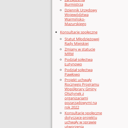
Burmistrza
Dziennik Urzędowy
Województwa
Warmińsko-
Mazurskiego
Konsultacje społeczne
Statut Młodzieżowej
Rady Miejskiej
Zmiany w statucie
MRM
Podział sołectwa
Łutynowo
Podział sołectwa
Pawłowo
Projekt uchwały
Rocznego Programu
Współpracy Gminy
Olsztynek z
organizacjami
pozarządowymi na
rok 2022
Konsultacje społeczne
dotyczące projektu
uchwały w sprawie
utworzenia