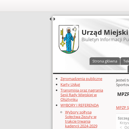
UDOSTĘPNIJ
Urząd Miejski
Biuletyn Informacji Pu
Menu główne
Strona główna
Tel
Dodatkowe zasoby (lewa kolumn
Zgromadzenia publiczne
Głównej 
Jesteś 
Karty Usług
Sporto
Transmisja oraz nagrania
MPZP
Sesji Rady Miejskiej w
Olsztynku
WYBORY I REFERENDA
MPZP S
Wybory sołtysa
Sołectwa Zezuty w
Szcze
trakcie trwania
Krzys
kadencji 2024-2029
Od