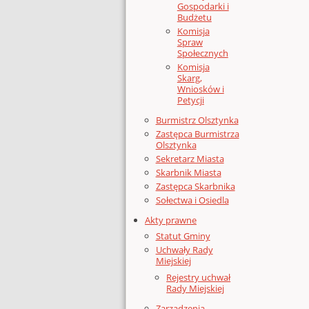
Gospodarki i
Budżetu
Komisja
Spraw
Społecznych
Komisja
Skarg,
Wniosków i
Petycji
Burmistrz Olsztynka
Zastępca Burmistrza
Olsztynka
Sekretarz Miasta
Skarbnik Miasta
Zastępca Skarbnika
Sołectwa i Osiedla
Akty prawne
Statut Gminy
Uchwały Rady
Miejskiej
Rejestry uchwał
Rady Miejskiej
Zarządzenia