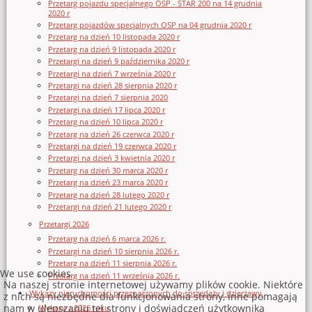
Przetarg pojazdu specjalnego OSP - STAR 200 na 14 grudnia
2020 r
Przetarg pojazdów specjalnych OSP na 04 grudnia 2020 r
Przetarg na dzień 10 listopada 2020 r
Przetarg na dzień 9 listopada 2020 r
Przetargi na dzień 9 października 2020 r
Przetargi na dzień 7 września 2020 r
Przetargi na dzień 28 sierpnia 2020 r
Przetargi na dzień 7 sierpnia 2020
Przetargi na dzień 17 lipca 2020 r
Przetarg na dzień 10 lipca 2020 r
Przetarg na dzień 26 czerwca 2020 r
Przetargi na dzień 19 czerwca 2020 r
Przetargi na dzień 3 kwietnia 2020 r
Przetarg na dzień 30 marca 2020 r
Przetarg na dzień 23 marca 2020 r
Przetarg na dzień 28 lutego 2020 r
Przetargi na dzień 21 lutego 2020 r
Przetargi 2026
Przetarg na dzień 6 marca 2026 r.
Przetargi na dzień 10 sierpnia 2026 r.
Przetarg na dzień 11 sierpnia 2026 r.
We use cookies
Przetarg na dzień 11 września 2026 r.
Na naszej stronie internetowej używamy plików cookie. Niektóre
Wykazy nieruchomości przeznaczonych do sprzedaży i dzierżawy
z nich są niezbędne dla funkcjonowania strony, inne pomagają
nam w ulepszaniu tej strony i doświadczeń użytkownika
Wykazy z 2026 roku