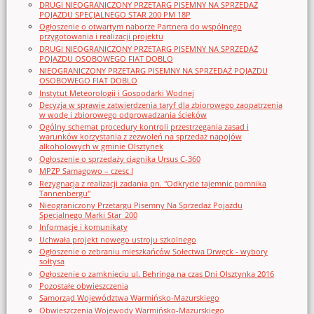
DRUGI NIEOGRANICZONY PRZETARG PISEMNY NA SPRZEDAŻ
POJAZDU SPECJALNEGO STAR 200 PM 18P
Ogłoszenie o otwartym naborze Partnera do wspólnego
przygotowania i realizacji projektu
DRUGI NIEOGRANICZONY PRZETARG PISEMNY NA SPRZEDAŻ
POJAZDU OSOBOWEGO FIAT DOBLO
NIEOGRANICZONY PRZETARG PISEMNY NA SPRZEDAŻ POJAZDU
OSOBOWEGO FIAT DOBLO
Instytut Meteorologii i Gospodarki Wodnej
Decyzja w sprawie zatwierdzenia taryf dla zbiorowego zaopatrzenia
w wodę i zbiorowego odprowadzania ścieków
Ogólny schemat procedury kontroli przestrzegania zasad i
warunków korzystania z zezwoleń na sprzedaż napojów
alkoholowych w gminie Olsztynek
Ogłoszenie o sprzedaży ciągnika Ursus C-360
MPZP Samagowo – czesc I
Rezygnacja z realizacji zadania pn. "Odkrycie tajemnic pomnika
Tannenbergu"
Nieograniczony Przetargu Pisemny Na Sprzedaż Pojazdu
Specjalnego Marki Star_200
Informacje i komunikaty
Uchwała projekt nowego ustroju szkolnego
Ogłoszenie o zebraniu mieszkańców Sołectwa Drwęck - wybory
sołtysa
Ogłoszenie o zamknięciu ul. Behringa na czas Dni Olsztynka 2016
Pozostałe obwieszczenia
Samorząd Województwa Warmińsko-Mazurskiego
Obwieszczenia Wojewody Warmińsko-Mazurskiego