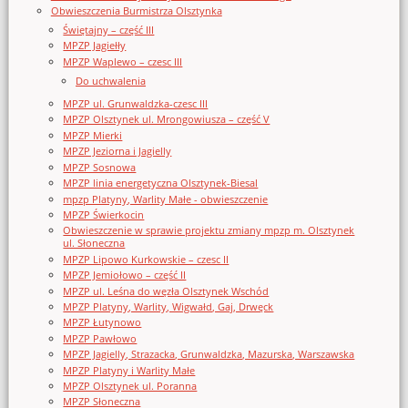
Obwieszczenia Burmistrza Olsztynka
Świętajny – część III
MPZP Jagiełły
MPZP Waplewo – czesc III
Do uchwalenia
MPZP ul. Grunwaldzka-czesc III
MPZP Olsztynek ul. Mrongowiusza – część V
MPZP Mierki
MPZP Jeziorna i Jagielly
MPZP Sosnowa
MPZP linia energetyczna Olsztynek-Biesal
mpzp Platyny, Warlity Małe - obwieszczenie
MPZP Świerkocin
Obwieszczenie w sprawie projektu zmiany mpzp m. Olsztynek
ul. Słoneczna
MPZP Lipowo Kurkowskie – czesc II
MPZP Jemiołowo – część II
MPZP ul. Leśna do węzła Olsztynek Wschód
MPZP Platyny, Warlity, Wigwałd, Gaj, Drwęck
MPZP Łutynowo
MPZP Pawłowo
MPZP Jagielly, Strazacka, Grunwaldzka, Mazurska, Warszawska
MPZP Platyny i Warlity Małe
MPZP Olsztynek ul. Poranna
MPZP Słoneczna