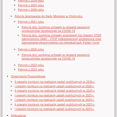
Petycje z 2024 roku
Petycje z 2025 roku
Petycje z 2026 roku
Petycje skierowane do Rady Miejskiej w Olsztynku
Petycje z 2021 roku
Petycja dot. podjęcia uchwały w sprawie gwarancji
producentów szczepionek na COVID-19
Petycja dot. podjęcia uchwały poierającej list otwarty STOP
zabójczenmu GMO - STOP niebezpiecznej szczepionce oraz
zaprzestania eksperymentu na mieszkańcach Polski i inne
Petycje z 2020 roku
Petycja dot. podjęcia uchwały w sprawie gwarancji
producentów szczepionek na COVID-19
Petycje z 2023 roku
Petycje z 2025 roku
Organizacje Pozarządowe
II otwarty konkurs na realizację zadań publicznych w 2026 r.
I otwarty konkurs na realizację zadań publicznych w 2026 r.
II otwarty konkurs na realizację zadań publicznych w 2025 r.
I otwarty konkurs na realizację zadań publicznych w 2025 r.
I otwarty konkurs na realizację zadań publicznych w 2024 r.
II otwarty konkurs na realizację zadań publicznych w 2023 r.
I otwarty konkurs na realizację zadań publicznych w 2023 r.
Ogłoszenia