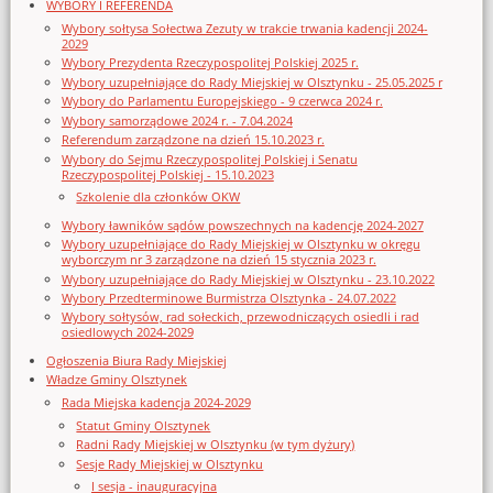
WYBORY I REFERENDA
Wybory sołtysa Sołectwa Zezuty w trakcie trwania kadencji 2024-
2029
Wybory Prezydenta Rzeczypospolitej Polskiej 2025 r.
Wybory uzupełniające do Rady Miejskiej w Olsztynku - 25.05.2025 r
Wybory do Parlamentu Europejskiego - 9 czerwca 2024 r.
Wybory samorządowe 2024 r. - 7.04.2024
Referendum zarządzone na dzień 15.10.2023 r.
Wybory do Sejmu Rzeczypospolitej Polskiej i Senatu
Rzeczypospolitej Polskiej - 15.10.2023
Szkolenie dla członków OKW
Wybory ławników sądów powszechnych na kadencję 2024-2027
Wybory uzupełniające do Rady Miejskiej w Olsztynku w okręgu
wyborczym nr 3 zarządzone na dzień 15 stycznia 2023 r.
Wybory uzupełniające do Rady Miejskiej w Olsztynku - 23.10.2022
Wybory Przedterminowe Burmistrza Olsztynka - 24.07.2022
Wybory sołtysów, rad sołeckich, przewodniczących osiedli i rad
osiedlowych 2024-2029
Ogłoszenia Biura Rady Miejskiej
Władze Gminy Olsztynek
Rada Miejska kadencja 2024-2029
Statut Gminy Olsztynek
Radni Rady Miejskiej w Olsztynku (w tym dyżury)
Sesje Rady Miejskiej w Olsztynku
I sesja - inauguracyjna