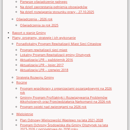
Pierwsze oświadczenie radnego
Na dzień zaprzestania pełnienia obowiązków
Na dzień rozwiązania stosunku pracy - 27.10.2025
Oświadczenia - 2026 rok
Oświadczenia za rok 2025
Raport o stanie Gminy
Plany, programy, strategie i ich wykonanie
Ponadlokalny Program Rewitalizacji Miast Sieci Cittaslow
Program rewitalizacji sieci miast
Lokalny Program Rewitalizacji gminy Olsztynek
Aktualizacja LPR – październik 2016
Aktualizacja LPR – lipiec 2017
Aktualizacja LPR – czerwiec 2018
Strategia Rozwoju Gminy
Roczne
Program współpracy z organizacjami pozarządowymi na 2026
rok
Gminny Program Profilaktyki i Rozwiązywania Problemów
Alkoholowych oraz Przeciwdziałania Narkomanii na 2026 rok
Program opieki nad zwierzętami na 2026 rok
Wieloletnie
Plan Odnowy Miejscowości Waplewo na lata 2021-2028
Program Ochrony Środowiska dla Gminy Olsztynek na lata
2023-2026 z perspektywą do 2030 roku