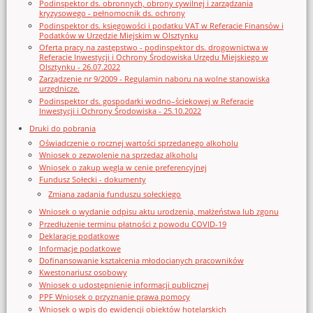
Podinspektor ds. obronnych, obrony cywilnej i zarządzania
kryzysowego - pełnomocnik ds. ochrony
Podinspektor ds. księgowości i podatku VAT w Referacie Finansów i
Podatków w Urzędzie Miejskim w Olsztynku
Oferta pracy na zastępstwo - podinspektor ds. drogownictwa w
Referacie Inwestycji i Ochrony Środowiska Urzędu Miejskiego w
Olsztynku - 26.07.2022
Zarządzenie nr 9/2009 - Regulamin naboru na wolne stanowiska
urzędnicze.
Podinspektor ds. gospodarki wodno–ściekowej w Referacie
Inwestycji i Ochrony Środowiska - 25.10.2022
Druki do pobrania
Oświadczenie o rocznej wartości sprzedanego alkoholu
Wniosek o zezwolenie na sprzedaz alkoholu
Wniosek o zakup węgla w cenie preferencyjnej
Fundusz Sołecki - dokumenty
Zmiana zadania funduszu sołeckiego
Wniosek o wydanie odpisu aktu urodzenia, małżeństwa lub zgonu
Przedłużenie terminu płatności z powodu COVID-19
Deklaracje podatkowe
Informacje podatkowe
Dofinansowanie kształcenia młodocianych pracowników
Kwestonariusz osobowy
Wniosek o udostępnienie informacji publicznej
PPF Wniosek o przyznanie prawa pomocy
Wniosek o wpis do ewidencji obiektów hotelarskich