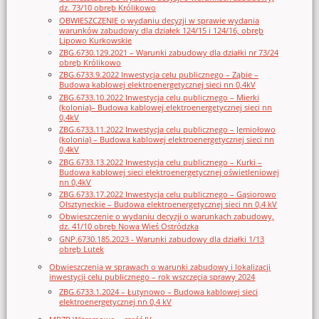
dz. 73/10 obręb Królikowo
OBWIESZCZENIE o wydaniu decyzji w sprawie wydania
warunków zabudowy dla działek 124/15 i 124/16, obręb
Lipowo Kurkowskie
ZBG.6730.129.2021 – Warunki zabudowy dla działki nr 73/24
obręb Królikowo
ZBG.6733.9.2022 Inwestycja celu publicznego – Ząbie –
Budowa kablowej elektroenergetycznej sieci nn 0,4kV
ZBG.6733.10.2022 Inwestycja celu publicznego – Mierki
(kolonia)– Budowa kablowej elektroenergetycznej sieci nn
0,4kV
ZBG.6733.11.2022 Inwestycja celu publicznego – Jemiołowo
(kolonia) – Budowa kablowej elektroenergetycznej sieci nn
0,4kV
ZBG.6733.13.2022 Inwestycja celu publicznego – Kurki –
Budowa kablowej sieci elektroenergetycznej oświetleniowej
nn 0,4kV
ZBG.6733.17.2022 Inwestycja celu publicznego – Gąsiorowo
Olsztyneckie – Budowa elektroenergetycznej sieci nn 0,4 kV
Obwieszczenie o wydaniu decyzji o warunkach zabudowy,
dz. 41/10 obręb Nowa Wieś Ostródzka
GNP.6730.185.2023 - Warunki zabudowy dla działki 1/13
obręb Lutek
Obwieszczenia w sprawach o warunki zabudowy i lokalizacji
inwestycji celu publicznego – rok wszczęcia sprawy 2024
ZBG.6733.1.2024 – Łutynowo – Budowa kablowej sieci
elektroenergetycznej nn 0,4 kV