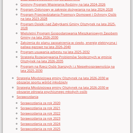
Gminny Program Wspierania Rodziny na lata 2024-2026
Program Osłonowy w zakresie dożywiania na lata 2024-2028
Program Przeciwdziałania Przemocy Domowej i Ochrony Osób
na lata 2023-2028
Program Opieki nad Zabytkami Gminy Olsztynek na lata 2025-
2028
Wieloletni Program Gospodarowania Mieszkaniowym Zasobem
Gminy na lata 2026-2030
Założenia do planu zaopatrzenia w ciepło, energię elektryczna i
paliwa gazowe na lata 2026-2040
Program usuwania azbestu na lata 2025-2032
Strategia Rozwiązywania Problemów Społecznych w gminie
Olsztynek na lata 2026-2035
Program na Rzecz Osób Starszych i z Niepełnosprawnością na
lata 2025-2030
Strategia Młodzieżowa gminy Olsztynek na lata 2026-2030 w
obszarze sportu wśród młodzieży
Strategia Młodzieżowa gminy Olsztynek na lata 2026-2030 w
obszarze zdrowia psychicznego młodych osób
Sprawozdania
Sprawozdania za rok 2020
Sprawozdania za rok 2021
Sprawozdania za rok 2022
Sprawozdania za rok 2023
Sprawozdania za rok 2024
Sprawozdania za rok 2025