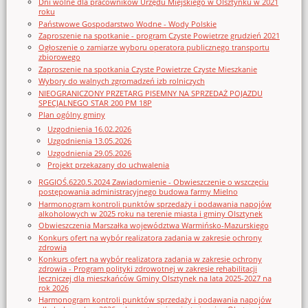
Dni wolne dla pracowników Urzędu Miejskiego w Olsztynku w 2021
roku
Państwowe Gospodarstwo Wodne - Wody Polskie
Zaproszenie na spotkanie - program Czyste Powietrze grudzień 2021
Ogłoszenie o zamiarze wyboru operatora publicznego transportu
zbiorowego
Zaproszenie na spotkania Czyste Powietrze Czyste Mieszkanie
Wybory do walnych zgromadzeń izb rolniczych
NIEOGRANICZONY PRZETARG PISEMNY NA SPRZEDAŻ POJAZDU
SPECJALNEGO STAR 200 PM 18P
Plan ogólny gminy
Uzgodnienia 16.02.2026
Uzgodnienia 13.05.2026
Uzgodnienia 29.05.2026
Projekt przekazany do uchwalenia
RGGIOŚ.6220.5.2024 Zawiadomienie - Obwieszczenie o wszczęciu
postępowania administracyjnego budowa farmy Mielno
Harmonogram kontroli punktów sprzedaży i podawania napojów
alkoholowych w 2025 roku na terenie miasta i gminy Olsztynek
Obwieszczenia Marszałka województwa Warmińsko-Mazurskiego
Konkurs ofert na wybór realizatora zadania w zakresie ochrony
zdrowia
Konkurs ofert na wybór realizatora zadania w zakresie ochrony
zdrowia - Program polityki zdrowotnej w zakresie rehabilitacji
leczniczej dla mieszkańców Gminy Olsztynek na lata 2025-2027 na
rok 2026
Harmonogram kontroli punktów sprzedaży i podawania napojów