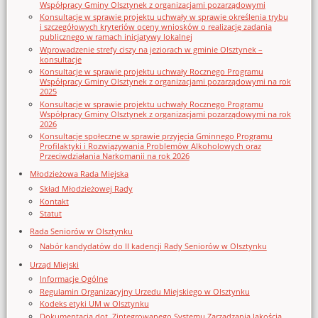
Współpracy Gminy Olsztynek z organizacjami pozarządowymi
Konsultacje w sprawie projektu uchwały w sprawie określenia trybu
i szczegółowych kryteriów oceny wniosków o realizację zadania
publicznego w ramach inicjatywy lokalnej
Wprowadzenie strefy ciszy na jeziorach w gminie Olsztynek –
konsultacje
Konsultacje w sprawie projektu uchwały Rocznego Programu
Współpracy Gminy Olsztynek z organizacjami pozarządowymi na rok
2025
Konsultacje w sprawie projektu uchwały Rocznego Programu
Współpracy Gminy Olsztynek z organizacjami pozarządowymi na rok
2026
Konsultacje społeczne w sprawie przyjęcia Gminnego Programu
Profilaktyki i Rozwiązywania Problemów Alkoholowych oraz
Przeciwdziałania Narkomanii na rok 2026
Młodzieżowa Rada Miejska
Skład Młodzieżowej Rady
Kontakt
Statut
Rada Seniorów w Olsztynku
Nabór kandydatów do II kadencji Rady Seniorów w Olsztynku
Urząd Miejski
Informacje Ogólne
Regulamin Organizacyjny Urzedu Miejskiego w Olsztynku
Kodeks etyki UM w Olsztynku
Dokumentacja dot. Zintegrowanego Systemu Zarządzania Jakością