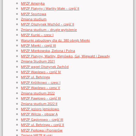
MPZP Ameryka
MPZP Platyny i Warlity Małe – część II
MPZP Sportowa
Zmiana studium
MPZP Olsztynek Wschód – część II
Zmiana studium – drugie wyłożenie
MPZP Kunki – czesc I
Warunki zabudowy dla dz. 380 obręb Mierki
MPZP Mierki – część III
MPZP Mierkowska, Zielona i Polna
MPZP Platyny, Warlity, Elgnówko, Gaj, Wigwałd i Zawady
Zmiana Studium 2021
MPZP węzeł Olsztynek Zachód
MPZP Waplewo – część IV
MPZP ul. Behringa
MPZP Królikowo – czesc I
MPZP Waplewo – czesc V
Zmiana studium 2022
MPZP Pawłowo – część III
Zmiana studium 2022 II
MPZP jezioro Jemiołowo
MPZP Wilcza – obszar A
MPZP Gąsiorowo – część III
MPZP ul. Behringa – część II
MPZP Perłowa i Pionierów
Zmiana MPZP Kunki