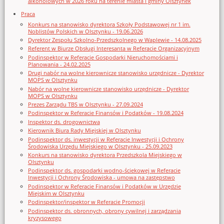
alkoholowych w 2026 roku na terenie miasta i gminy Olsztynek
Praca
Konkurs na stanowisko dyrektora Szkoły Podstawowej nr 1 im.
Noblistów Polskich w Olsztynku - 19.06.2026
Dyrektor Zespołu Szkolno-Przedszkolnego w Waplewie - 14.08.2025
Referent w Biurze Obsługi Interesanta w Referacie Organizacyjnym
Podinspektor w Referacie Gospodarki Nieruchomościami i
Planowania - 24.02.2025
Drugi nabór na wolne kierownicze stanowisko urzędnicze - Dyrektor
MOPS w Olsztynku
Nabór na wolne kierownicze stanowisko urzędnicze - Dyrektor
MOPS w Olsztynku
Prezes Zarządu TBS w Olsztynku - 27.09.2024
Podinspektor w Referacie Finansów i Podatków - 19.08.2024
Inspektor ds. drogownictwa
Kierownik Biura Rady Miejskiej w Olsztynku
Podinspektor ds. inwestycji w Referacie Inwestycji i Ochrony
Środowiska Urzędu Miejskiego w Olsztynku - 25.09.2023
Konkurs na stanowisko dyrektora Przedszkola Miejskiego w
Olsztynku
Podinspektor ds. gospodarki wodno-ściekowej w Referacie
Inwestycji i Ochrony Środowiska - umowa na zastępstwo
Podinspektor w Referacie Finansów i Podatków w Urzędzie
Miejskim w Olsztynku
Podinspektor/inspektor w Referacie Promocji
Podinspektor ds. obronnych, obrony cywilnej i zarządzania
kryzysowego