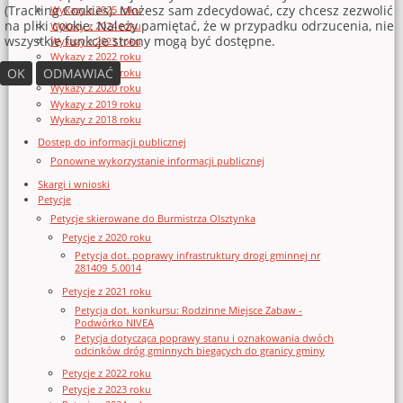
(Tracking Cookies). Możesz sam zdecydować, czy chcesz zezwolić
Wykazy z 2025 roku
na pliki cookie. Należy pamiętać, że w przypadku odrzucenia, nie
Wykazy z 2024 roku
wszystkie funkcje strony mogą być dostępne.
Wykazy z 2023 roku
Wykazy z 2022 roku
OK
ODMAWIAĆ
Wykazy z 2021 roku
Wykazy z 2020 roku
Wykazy z 2019 roku
Wykazy z 2018 roku
Dostęp do informacji publicznej
Ponowne wykorzystanie informacji publicznej
Skargi i wnioski
Petycje
Petycje skierowane do Burmistrza Olsztynka
Petycje z 2020 roku
Petycja dot. poprawy infrastruktury drogi gminnej nr
281409_5.0014
Petycje z 2021 roku
Petycja dot. konkursu: Rodzinne Miejsce Zabaw -
Podwórko NIVEA
Petycja dotycząca poprawy stanu i oznakowania dwóch
odcinków dróg gminnych biegących do granicy gminy
Petycje z 2022 roku
Petycje z 2023 roku