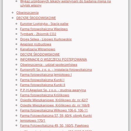
Wykaz urzędowych lekarzy weterynarii do badania mięsa na
użytek własny
Obwieszczenia
DECYZJE ŚRODOWISKOWE
Eurotter Logistyka - Stacja paliw
Farma fotowoltaiczna Waplewo
Tymbark - Zbiornik CO2
Droga Selwa - Lipowo Kurkowskie
Agaplast rozbudowa
Kanalizacja Witramowo
DECYZJE ŚRODOWISKOWE
INFORMACJE O WSZCZĘCIU POSTĘPOWANIA
Obwieszczenia - udział społeczeństwa
Europrofil Sp. z o. o. – instalacja fotowoltaiczna
Farma fotowoltaiczna Jemiołowo I
Farma fotowoltaiczna Kunki I
Farma fotowoltaiczna Kunki II
P.P-H.Agaplast Sp. z o.o. - studnia awaryjna
Farma fotowoltaiczna Królikowo
Osiedle Mieszkaniowe, Królikowo dz. nr 42/7
Osiedle Mieszkaniowe, Królikowo dz. nr 166/8
Farma fotowoltaiczna Wilkowo 106-6, 106-11
Farma Fotowoltaiczna 57, 59, 60/4, obręb Kunki
Jemiołowo 170/1
Farma Fotowoltaiczna 49, 50, 160/5, Pawłowo