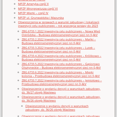
MPZP Ameryka-część II
MPZP Mrongowiusza-część VI
MPZP Mierki – część IV
MPZP ul. Grunwaldzka i Mazurska
Obwieszczenia w sprawach o warunki zabudowy i lokalizacji
inwestycji celu publicznego – rok wszczęcia sprawy do 2023
ZBG.6733.1.2022 Inwestycja celu publicznego – Nowa Wieś
Ostródzka – Budowa elektroenergetycznej sieci nn 0,4kV
ZBG.6733.2.2022 Inwestycja celu publicznego – Mańki –
Budowa elektroenergetycznej sieci nn 0,4kV
ZBG.6733.3.2022 Inwestycja celu publicznego – Lutek –
Budowa elektroenergetycznej sieci nn 0,4kV
ZBG.6733.4.2022 Inwestycja celu publicznego – Królikowo –
Budowa elektroenergetycznej sieci nn 0,4kV
ZBG.6733.5.2022 Inwestycja celu publicznego – Gąsiorowo
Olsztyneckie – Budowa elektroenergetycznej sieci nn 0,4kV
ZBG.6733.6.2022 Inwestycja celu publicznego – Mierki
kolonia – Przebudowa elektroenergetycznej sieci nn 0,4kV
ZBG.6733.7.2022 Inwestycja celu publicznego – Jemiołowo –
Przebudowa elektroenergetycznej sieci nn 0,4kV
Obwieszczenie o wydaniu decyzji o warunkach zabudowy,
dz. 36/27 obręb Waplewo
Obwieszczenie o wydaniu decyzji o warunkach zabudowy,
dz. 36/26 obręb Waplewo
Obwieszczenie o wydaniu decyzji o warunkach
zabudowy, dz. 36/26 obręb Waplewo
Obwieszczenie o wydaniu decyzji o warunkach zabudowy,