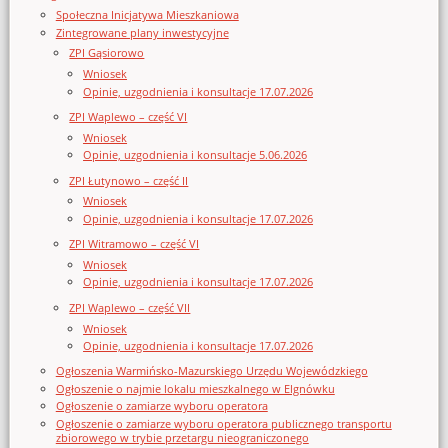
Społeczna Inicjatywa Mieszkaniowa
Zintegrowane plany inwestycyjne
ZPI Gąsiorowo
Wniosek
Opinie, uzgodnienia i konsultacje 17.07.2026
ZPI Waplewo – część VI
Wniosek
Opinie, uzgodnienia i konsultacje 5.06.2026
ZPI Łutynowo – część II
Wniosek
Opinie, uzgodnienia i konsultacje 17.07.2026
ZPI Witramowo – część VI
Wniosek
Opinie, uzgodnienia i konsultacje 17.07.2026
ZPI Waplewo – część VII
Wniosek
Opinie, uzgodnienia i konsultacje 17.07.2026
Ogłoszenia Warmińsko-Mazurskiego Urzędu Wojewódzkiego
Ogłoszenie o najmie lokalu mieszkalnego w Elgnówku
Ogłoszenie o zamiarze wyboru operatora
Ogłoszenie o zamiarze wyboru operatora publicznego transportu
zbiorowego w trybie przetargu nieograniczonego