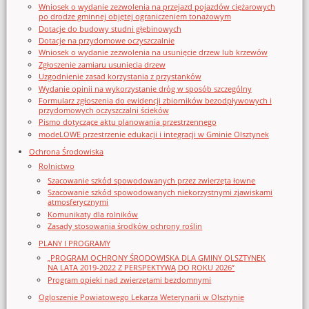
Wniosek o wydanie zezwolenia na przejazd pojazdów ciężarowych
po drodze gminnej objętej ograniczeniem tonażowym
Dotacje do budowy studni głębinowych
Dotacje na przydomowe oczyszczalnie
Wniosek o wydanie zezwolenia na usunięcie drzew lub krzewów
Zgłoszenie zamiaru usunięcia drzew
Uzgodnienie zasad korzystania z przystanków
Wydanie opinii na wykorzystanie dróg w sposób szczególny
Formularz zgłoszenia do ewidencji zbiorników bezodpływowych i
przydomowych oczyszczalni ścieków
Pismo dotyczące aktu planowania przestrzennego
modeLOWE przestrzenie edukacji i integracji w Gminie Olsztynek
Ochrona Środowiska
Rolnictwo
Szacowanie szkód spowodowanych przez zwierzęta łowne
Szacowanie szkód spowodowanych niekorzystnymi zjawiskami
atmosferycznymi
Komunikaty dla rolników
Zasady stosowania środków ochrony roślin
PLANY I PROGRAMY
„PROGRAM OCHRONY ŚRODOWISKA DLA GMINY OLSZTYNEK
NA LATA 2019-2022 Z PERSPEKTYWĄ DO ROKU 2026”
Program opieki nad zwierzętami bezdomnymi
Ogloszenie Powiatowego Lekarza Weterynarii w Olsztynie