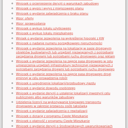
Wniosek o przeniesienie decyzji o warunkach zabudowy
Wniosek o wypis i wyrys z miejscowego planu
Wniosek o wydanie zaświadczenia o braku planu
Wzor_oferty
Wzor_sprawozdania
Wniosek o wykup lokalu użytkowego
Wniosek o wykup lokalu mieszkalnego
Wnisek o wydanie zezwolenia na wykreślenie hipoteki z KW
Wniosek o nadanie numeru porządkowego nieruchomości
Wniosek o wydanie zezwolenia na lokalizację w pasie drogowym
obiektów budowlanych lub urządzeń niezwiązanych z potrzebami
zarządzania drogami lub potrzebami ruchu drogowego oraz reklam
Wniosek o wydanie zezwolenia na zajęcie pasa drogowego w celu
umieszczenia urządzeń infrastruktury technicznej niezwiązanych z
potrzebami zarządzania drogami lub potrzebami ruchu drogowego
Wniosek o wydanie zezwolenia na zajęcie pasa drogowego drogi
gminnej w celu prowadzenia robót
Wniosek o uzgodnienie lokalizacji/przebudowy zjazdu
Wniosek o wydanie dowodu osobistego
Wniosek o wydanie decyzji o ustalenie lokalizacji inwestycji celu
publicznego albo warunków zabudowy
Udzielenia licencji na wykonywanie krajowego transportu
drogowego w zakresie przewozu osób taksówką
Wniosek o wydanie zaświadczenia o rewitalizacji
Wniosek o dotację z programu Ciepłe Mieszkanie
Wniosek o płatność z programu Ciepłe Mieszkanie
Wniosek o wydanie decyzji o środowiskowych uwarunkowaniach