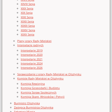
XXVIII Sesja
XXIX Sesja
XXX Sesja
XXXI Sesja
XXXII Sesja
XXXIII Sesja
XXXIV Sesja
XXXV Sesja
Plany pracy Rady Miejskiej
Interpelacje radnych
Interpelacje 2019
Interpelacje 2020
Interpelacje 2021
Interpelacje 2024
Interpelacje 2026
Sprawozdanie z pracy Rady Miejskiej w Olsztynku
Komisje Rady Miejskiej w Olsztynku
Komisja Rewizyjna
Komisja Gospodarki i Budżetu
Komisja Spraw Społecznych
Komisja Skarg, Wniosków i Petycji
Burmistrz Olsztynka
Zastępca Burmistrza Olsztynka
Sekretarz Miasta