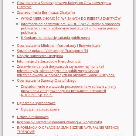
Obwieszczenia Samorządowego Kolegium Odwoławczego w
Olsztynie
Zawiadomienia Burmistrza Olsztynka
WYKAZ NIERUCHOMOŚCI WPISANYCH DO REJESTRU ZABYTKÓW.
Informacja na podstawie art. 37 ust. 1 pkt 2 ustawy o finansach
publicznych - m.in. wykonanie budżetu JST umorzenia pomoc
publiczna.
II Konkurs na realizację zadania publicznego
Obwieszczenia Ministra Infrastruktury i Budwonictwa
Sprzedaż pojazdu Volkswagen Transporter T4
Decyzje Burmistrza Olsztynka
Informacje dla Zarządców Nieruchomości
Zestawienie danych dotyczących czynszów najmu lokali
mieszkalnych, nienależących do publicznego zasobu
mieszkaniowego, w położonych na obszarze Gminy Olsztynek.
Obwieszczenia Starosty Olsztyńskiego
Zawiadomienie o wszczęciu postępowania w sprawie zmiany
pozwolenia zintegrowanego na prowadzenie instalacji
NUTRIPOL Sp. z o.o.
Ogłoszenia sprzedażowe
Ogłoszenia sprzedażowe
Uchwała reklamowa
Regionalny Zarząd Gospodarki Wodnej w Białymstoku
INFORMACJA O OPŁACIE ZA ZMNIEJSZENIE NATURALNEJ RETENCJI
TERENOWEJ