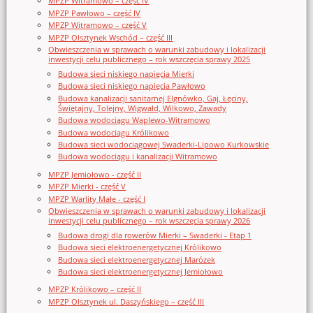
MPZP Witramowo – część IV
MPZP Pawłowo – część IV
MPZP Witramowo – część V
MPZP Olsztynek Wschód – część III
Obwieszczenia w sprawach o warunki zabudowy i lokalizacji
inwestycji celu publicznego – rok wszczęcia sprawy 2025
Budowa sieci niskiego napięcia Mierki
Budowa sieci niskiego napięcia Pawłowo
Budowa kanalizacji sanitarnej Elgnówko, Gaj, Łęciny,
Świętajny, Tolejny, Wigwałd, Wilkowo, Zawady
Budowa wodociągu Waplewo-Witramowo
Budowa wodociągu Królikowo
Budowa sieci wodociągowej Swaderki-Lipowo Kurkowskie
Budowa wodociągu i kanalizacji Witramowo
MPZP Jemiołowo - część II
MPZP Mierki - część V
MPZP Warlity Małe - część I
Obwieszczenia w sprawach o warunki zabudowy i lokalizacji
inwestycji celu publicznego – rok wszczęcia sprawy 2026
Budowa drogi dla rowerów Mierki – Swaderki - Etap 1
Budowa sieci elektroenergetycznej Królikowo
Budowa sieci elektroenergetycznej Marózek
Budowa sieci elektroenergetycznej Jemiołowo
MPZP Królikowo – część II
MPZP Olsztynek ul. Daszyńskiego – część III