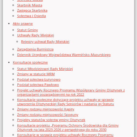
Skarbnik Miasta
Zastępca Skarbnika
Sołectwa i Osiedla
Akty prawne
Statut Gminy
Uchwały Rady Miejskiej
Rejestry uchwał Rady Miejskiej
Zarządzenia Burmistrza
Dziennik Urzędowy Województwa Warmińsko-Mazurskiego
Konsultacje społeczne
Statut Młodzieżowej Rady Miejskiej
Zmiany w statucie MRM
Podział sołectwa Łutynowo
Podział sołectwa Pawłowo
Projekt uchwały Rocznego Programu Współpracy Gminy Olsztynek z
organizacjami pozarządowymi na rok 2022
Konsultacje społeczne dotyczące projektu uchwały w sprawie
utworzenia Olsztyneckiej Rady Seniorów i nadania jej Statutu
Zmiany rodzaju miejscowości Kąpity
Zmiany rodzaju miejscowości Spoguny
Projekty statutów sołectw gminy Olsztynek
Konsultacje projektu „Programu Ochrony Środowiska dla Gminy
Olsztynek na lata 2023-2026 z perspektywą do roku 2030
Konsultacje w sprawie projektu uchwały Rocznego Programu