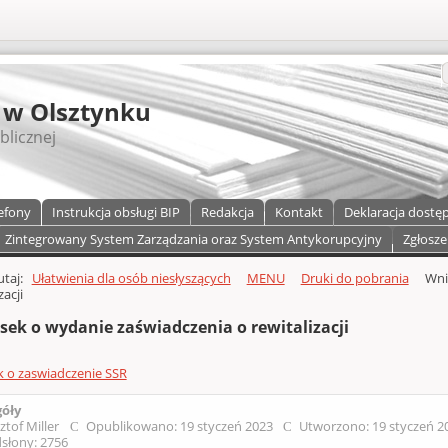
S
 w Olsztynku
blicznej
efony
Instrukcja obsługi BIP
Redakcja
Kontakt
Deklaracja dostę
Zintegrowany System Zarządzania oraz System Antykorupcyjny
Zgłosze
a)
zawartości
tutaj:
Ułatwienia dla osób niesłyszących
MENU
Druki do pobrania
Wni
zacji
sek o wydanie zaświadczenia o rewitalizacji
 o zaswiadczenie SSR
góły
ztof Miller
Opublikowano: 19 styczeń 2023
Utworzono: 19 styczeń 
słony: 2756