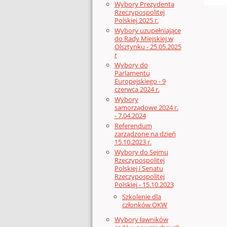
Wybory Prezydenta
Rzeczypospolitej
Polskiej 2025 r.
Wybory uzupełniające
do Rady Miejskiej w
Olsztynku - 25.05.2025
r
Wybory do
Parlamentu
Europejskiego - 9
czerwca 2024 r.
Wybory
samorządowe 2024 r.
- 7.04.2024
Referendum
zarządzone na dzień
15.10.2023 r.
Wybory do Sejmu
Rzeczypospolitej
Polskiej i Senatu
Rzeczypospolitej
Polskiej - 15.10.2023
Szkolenie dla
członków OKW
Wybory ławników