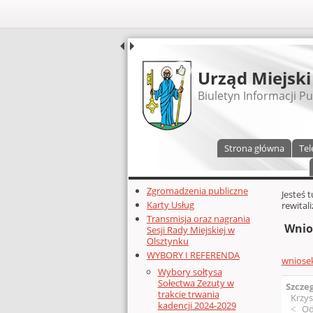
UDOSTĘPNIJ
Urząd Miejski
Biuletyn Informacji Pu
Menu główne
Strona główna
Tel
Dodatkowe zasoby (lewa kolumn
Zgromadzenia publiczne
Głównej 
Jesteś 
Karty Usług
rewitali
Transmisja oraz nagrania
Wnio
Sesji Rady Miejskiej w
Olsztynku
WYBORY I REFERENDA
wniosek
Wybory sołtysa
Sołectwa Zezuty w
Szcze
trakcie trwania
Krzys
kadencji 2024-2029
Od