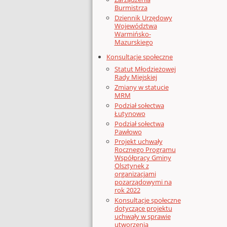
Burmistrza
Dziennik Urzędowy
Województwa
Warmińsko-
Mazurskiego
Konsultacje społeczne
Statut Młodzieżowej
Rady Miejskiej
Zmiany w statucie
MRM
Podział sołectwa
Łutynowo
Podział sołectwa
Pawłowo
Projekt uchwały
Rocznego Programu
Współpracy Gminy
Olsztynek z
organizacjami
pozarządowymi na
rok 2022
Konsultacje społeczne
dotyczące projektu
uchwały w sprawie
utworzenia