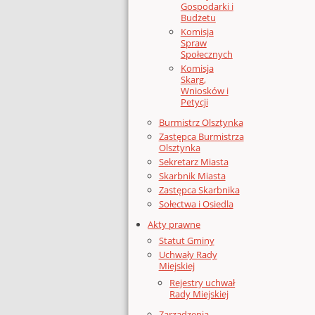
Gospodarki i
Budżetu
Komisja
Spraw
Społecznych
Komisja
Skarg,
Wniosków i
Petycji
Burmistrz Olsztynka
Zastępca Burmistrza
Olsztynka
Sekretarz Miasta
Skarbnik Miasta
Zastępca Skarbnika
Sołectwa i Osiedla
Akty prawne
Statut Gminy
Uchwały Rady
Miejskiej
Rejestry uchwał
Rady Miejskiej
Zarządzenia