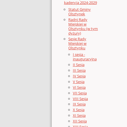
kadencja 2024-2029
Statut Gminy
Olsztynek
Radni Rady
Miejskiej w
Olsztynku (w tym
dyżury)
Sesje Rady
Miejskiej w
Olsztynku
I sesja -
inauguracyjna
II Sesja
III Sesja
IV Sesja
V Sesja
VI Sesja
VII Sesja
VIII Sesja
IX Sesja
X Sesja
XI Sesja
XII Sesja
XIII Sesja