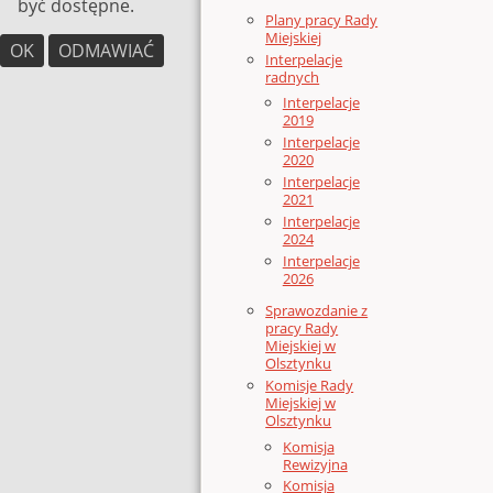
być dostępne.
Plany pracy Rady
Miejskiej
OK
ODMAWIAĆ
Interpelacje
radnych
Interpelacje
2019
Interpelacje
2020
Interpelacje
2021
Interpelacje
2024
Interpelacje
2026
Sprawozdanie z
pracy Rady
Miejskiej w
Olsztynku
Komisje Rady
Miejskiej w
Olsztynku
Komisja
Rewizyjna
Komisja