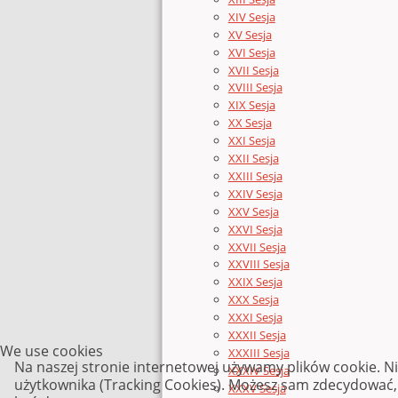
XIV Sesja
XV Sesja
XVI Sesja
XVII Sesja
XVIII Sesja
XIX Sesja
XX Sesja
XXI Sesja
XXII Sesja
XXIII Sesja
XXIV Sesja
XXV Sesja
XXVI Sesja
XXVII Sesja
XXVIII Sesja
XXIX Sesja
XXX Sesja
XXXI Sesja
XXXII Sesja
We use cookies
XXXIII Sesja
Na naszej stronie internetowej używamy plików cookie. N
XXXIV Sesja
użytkownika (Tracking Cookies). Możesz sam zdecydować, c
XXXV Sesja