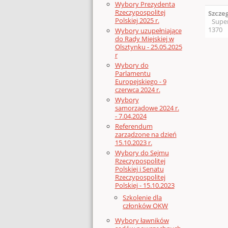
Wybory Prezydenta
Rzeczypospolitej
Szcze
Polskiej 2025 r.
Supe
1370
Wybory uzupełniające
do Rady Miejskiej w
Olsztynku - 25.05.2025
r
Wybory do
Parlamentu
Europejskiego - 9
czerwca 2024 r.
Wybory
samorządowe 2024 r.
- 7.04.2024
Referendum
zarządzone na dzień
15.10.2023 r.
Wybory do Sejmu
Rzeczypospolitej
Polskiej i Senatu
Rzeczypospolitej
Polskiej - 15.10.2023
Szkolenie dla
członków OKW
Wybory ławników