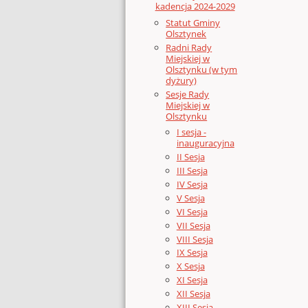
kadencja 2024-2029
Statut Gminy
Olsztynek
Radni Rady
Miejskiej w
Olsztynku (w tym
dyżury)
Sesje Rady
Miejskiej w
Olsztynku
I sesja -
inauguracyjna
II Sesja
III Sesja
IV Sesja
V Sesja
VI Sesja
VII Sesja
VIII Sesja
IX Sesja
X Sesja
XI Sesja
XII Sesja
XIII Sesja