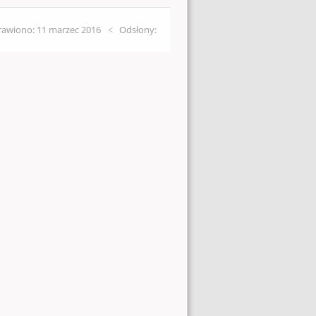
awiono: 11 marzec 2016
Odsłony: