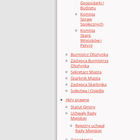
Gospodarki i
Budżetu
Komisja
Spraw
Społecznych
Komisja
Skarg,
Wniosków i
Petycji
Burmistrz Olsztynka
Zastępca Burmistrza
Olsztynka
Sekretarz Miasta
Skarbnik Miasta
Zastępca Skarbnika
Sołectwa i Osiedla
Akty prawne
Statut Gminy
Uchwały Rady
Miejskiej
Rejestry uchwał
Rady Miejskiej
Zarządzenia