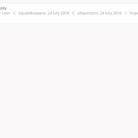
góły
r User
Opublikowano: 24 luty 2016
Utworzono: 24 luty 2016
Popr