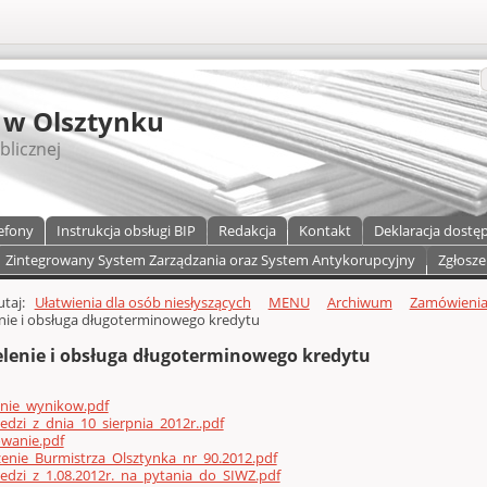
S
 w Olsztynku
blicznej
efony
Instrukcja obsługi BIP
Redakcja
Kontakt
Deklaracja dostę
Zintegrowany System Zarządzania oraz System Antykorupcyjny
Zgłosze
a)
zawartości
tutaj:
Ułatwienia dla osób niesłyszących
MENU
Archiwum
Zamówienia 
nie i obsługa długoterminowego kredytu
elenie i obsługa długoterminowego kredytu
enie_wynikow.pdf
dzi_z_dnia_10_sierpnia_2012r..pdf
owanie.pdf
enie_Burmistrza_Olsztynka_nr_90.2012.pdf
dzi_z_1.08.2012r._na_pytania_do_SIWZ.pdf