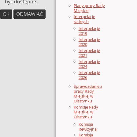
być dostępne.
Plany pracy Rady
Miejskiej
OK
ODMAWIAĆ
Interpelacje
radnych
Interpelacje
2019
Interpelacje
2020
Interpelacje
2021
Interpelacje
2024
Interpelacje
2026
Sprawozdanie z
pracy Rady
Miejskiej w
Olsztynku
Komisje Rady
Miejskiej w
Olsztynku
Komisja
Rewizyjna
Komisja