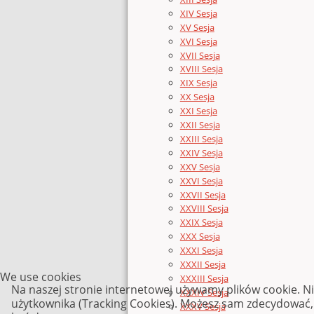
XIV Sesja
XV Sesja
XVI Sesja
XVII Sesja
XVIII Sesja
XIX Sesja
XX Sesja
XXI Sesja
XXII Sesja
XXIII Sesja
XXIV Sesja
XXV Sesja
XXVI Sesja
XXVII Sesja
XXVIII Sesja
XXIX Sesja
XXX Sesja
XXXI Sesja
XXXII Sesja
We use cookies
XXXIII Sesja
Na naszej stronie internetowej używamy plików cookie. N
XXXIV Sesja
użytkownika (Tracking Cookies). Możesz sam zdecydować, c
XXXV Sesja