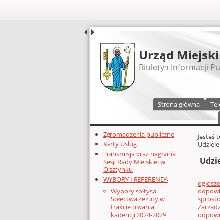
UDOSTĘPNIJ
Urząd Miejski
Biuletyn Informacji Pu
Menu główne
Strona główna
Tel
Dodatkowe zasoby (lewa kolumn
Zgromadzenia publiczne
Głównej 
Jesteś 
Karty Usług
Udziele
Transmisja oraz nagrania
Udzi
Sesji Rady Miejskiej w
Olsztynku
WYBORY I REFERENDA
oglosz
odpowie
Wybory sołtysa
sprost
Sołectwa Zezuty w
Zarzadz
trakcie trwania
odpowie
kadencji 2024-2029