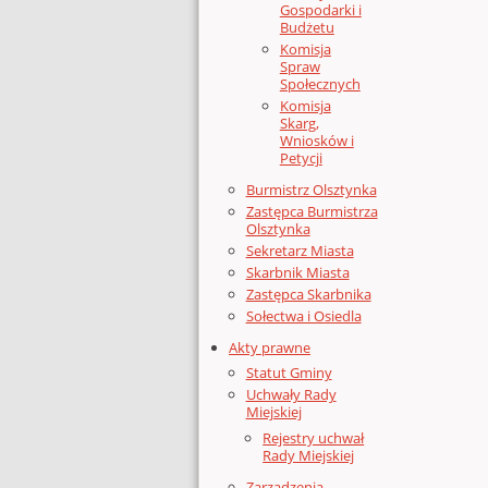
Gospodarki i
Budżetu
Komisja
Spraw
Społecznych
Komisja
Skarg,
Wniosków i
Petycji
Burmistrz Olsztynka
Zastępca Burmistrza
Olsztynka
Sekretarz Miasta
Skarbnik Miasta
Zastępca Skarbnika
Sołectwa i Osiedla
Akty prawne
Statut Gminy
Uchwały Rady
Miejskiej
Rejestry uchwał
Rady Miejskiej
Zarządzenia