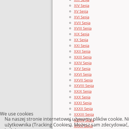
XIV Sesja
XV Sesja
XVI Sesja
XVII Sesja
XVIII Sesja
XIX Sesja
XX Sesja
XXI Sesja
XXII Sesja
XXIII Sesja
XXIV Sesja
XXV Sesja
XXVI Sesja
XXVII Sesja
XXVIII Sesja
XXIX Sesja
XXX Sesja
XXXI Sesja
XXXII Sesja
We use cookies
XXXIII Sesja
Na naszej stronie internetowej używamy plików cookie. N
XXXIV Sesja
użytkownika (Tracking Cookies). Możesz sam zdecydować, c
XXXV Sesja