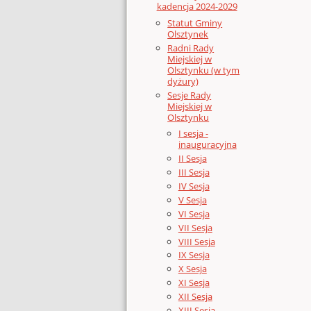
kadencja 2024-2029
Statut Gminy
Olsztynek
Radni Rady
Miejskiej w
Olsztynku (w tym
dyżury)
Sesje Rady
Miejskiej w
Olsztynku
I sesja -
inauguracyjna
II Sesja
III Sesja
IV Sesja
V Sesja
VI Sesja
VII Sesja
VIII Sesja
IX Sesja
X Sesja
XI Sesja
XII Sesja
XIII Sesja