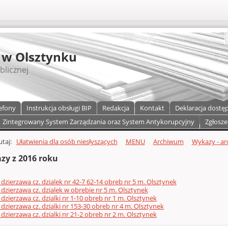
S
 w Olsztynku
blicznej
efony
Instrukcja obsługi BIP
Redakcja
Kontakt
Deklaracja dostę
Zintegrowany System Zarządzania oraz System Antykorupcyjny
Zgłosze
a)
zawartości
tutaj:
Ułatwienia dla osób niesłyszących
MENU
Archiwum
Wykazy - ar
zy z 2016 roku
 dzierzawa cz. dzialek nr 42-7 62-14 obreb nr 5 m. Olsztynek
 dzierzawa cz. dzialek w obrebie nr 5 m. Olsztynek
 dzierzawa cz. dzialki nr 1-10 obreb nr 1 m. Olsztynek
 dzierzawa cz. dzialki nr 153-30 obreb nr 4 m. Olsztynek
 dzierzawa cz. dzialki nr 21-2 obreb nr 2 m. Olsztynek