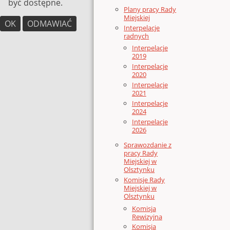
być dostępne.
Plany pracy Rady
Miejskiej
OK
ODMAWIAĆ
Interpelacje
radnych
Interpelacje
2019
Interpelacje
2020
Interpelacje
2021
Interpelacje
2024
Interpelacje
2026
Sprawozdanie z
pracy Rady
Miejskiej w
Olsztynku
Komisje Rady
Miejskiej w
Olsztynku
Komisja
Rewizyjna
Komisja