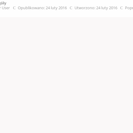
góły
r User
Opublikowano: 24 luty 2016
Utworzono: 24 luty 2016
Popr