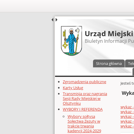
UDOSTĘPNIJ
Urząd Miejski
Biuletyn Informacji Pu
Menu główne
Strona główna
Tel
Dodatkowe zasoby (lewa kolumn
Zgromadzenia publiczne
Głównej 
Jesteś 
Karty Usług
Wyka
Transmisja oraz nagrania
Sesji Rady Miejskiej w
Olsztynku
wykaz -
WYBORY I REFERENDA
wykaz -
wykaz -
Wybory sołtysa
wykaz -
Sołectwa Zezuty w
wykaz -
trakcie trwania
kadencji 2024-2029