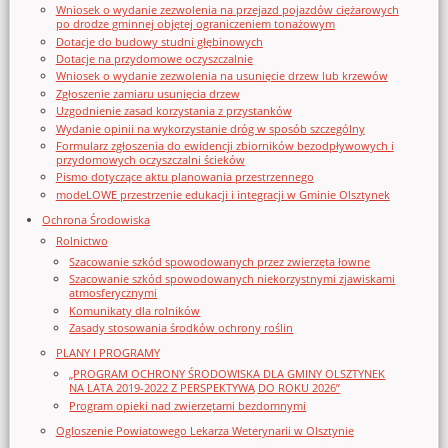
Wniosek o wydanie zezwolenia na przejazd pojazdów ciężarowych
po drodze gminnej objętej ograniczeniem tonażowym
Dotacje do budowy studni głębinowych
Dotacje na przydomowe oczyszczalnie
Wniosek o wydanie zezwolenia na usunięcie drzew lub krzewów
Zgłoszenie zamiaru usunięcia drzew
Uzgodnienie zasad korzystania z przystanków
Wydanie opinii na wykorzystanie dróg w sposób szczególny
Formularz zgłoszenia do ewidencji zbiorników bezodpływowych i
przydomowych oczyszczalni ścieków
Pismo dotyczące aktu planowania przestrzennego
modeLOWE przestrzenie edukacji i integracji w Gminie Olsztynek
Ochrona Środowiska
Rolnictwo
Szacowanie szkód spowodowanych przez zwierzęta łowne
Szacowanie szkód spowodowanych niekorzystnymi zjawiskami
atmosferycznymi
Komunikaty dla rolników
Zasady stosowania środków ochrony roślin
PLANY I PROGRAMY
„PROGRAM OCHRONY ŚRODOWISKA DLA GMINY OLSZTYNEK
NA LATA 2019-2022 Z PERSPEKTYWĄ DO ROKU 2026”
Program opieki nad zwierzętami bezdomnymi
Ogloszenie Powiatowego Lekarza Weterynarii w Olsztynie