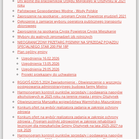
Dni wolne dla pracowników Urzędu Miejskiego w Olsztynku w 2021
roku
Państwowe Gospodarstwo Wodne - Wody Polskie
Zaproszenie na spotkanie - program Czyste Powietrze grudzień 2021
Ogłoszenie o zamiarze wyboru operatora publicznego transportu
zbiorowego
Zaproszenie na spotkania Czyste Powietrze Czyste Mieszkanie
Wybory do walnych zgromadzeń izb rolniczych
NIEOGRANICZONY PRZETARG PISEMNY NA SPRZEDAŻ POJAZDU
SPECJALNEGO STAR 200 PM 18P
Plan ogólny gminy
Uzgodnienia 16.02.2026
Uzgodnienia 13.05.2026
Uzgodnienia 29.05.2026
Projekt przekazany do uchwalenia
RGGIOŚ.6220.5.2024 Zawiadomienie - Obwieszczenie o wszczęciu
postępowania administracyjnego budowa farmy Mielno
Harmonogram kontroli punktów sprzedaży i podawania napojów
alkoholowych w 2025 roku na terenie miasta i gminy Olsztynek
Obwieszczenia Marszałka województwa Warmińsko-Mazurskiego
Konkurs ofert na wybór realizatora zadania w zakresie ochrony
zdrowia
Konkurs ofert na wybór realizatora zadania w zakresie ochrony
zdrowia - Program polityki zdrowotnej w zakresie rehabilitacji
leczniczej dla mieszkańców Gminy Olsztynek na lata 2025-2027 na
rok 2026
Harmonogram kontroli punktów sprzedaży i podawania napojów