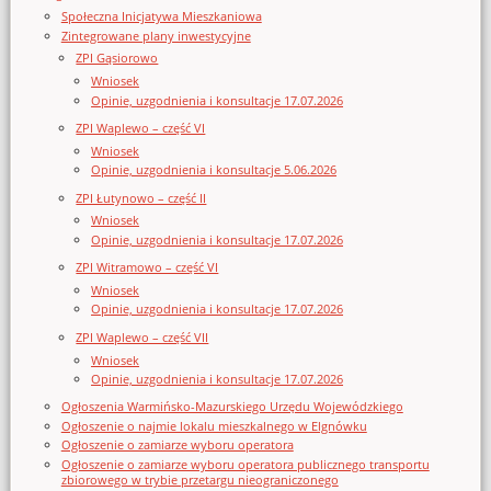
Społeczna Inicjatywa Mieszkaniowa
Zintegrowane plany inwestycyjne
ZPI Gąsiorowo
Wniosek
Opinie, uzgodnienia i konsultacje 17.07.2026
ZPI Waplewo – część VI
Wniosek
Opinie, uzgodnienia i konsultacje 5.06.2026
ZPI Łutynowo – część II
Wniosek
Opinie, uzgodnienia i konsultacje 17.07.2026
ZPI Witramowo – część VI
Wniosek
Opinie, uzgodnienia i konsultacje 17.07.2026
ZPI Waplewo – część VII
Wniosek
Opinie, uzgodnienia i konsultacje 17.07.2026
Ogłoszenia Warmińsko-Mazurskiego Urzędu Wojewódzkiego
Ogłoszenie o najmie lokalu mieszkalnego w Elgnówku
Ogłoszenie o zamiarze wyboru operatora
Ogłoszenie o zamiarze wyboru operatora publicznego transportu
zbiorowego w trybie przetargu nieograniczonego