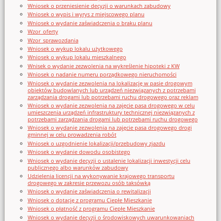
Wniosek o przeniesienie decyzji o warunkach zabudowy
Wniosek o wypis i wyrys z miejscowego planu
Wniosek o wydanie zaświadczenia o braku planu
Wzor_oferty
Wzor_sprawozdania
Wniosek o wykup lokalu użytkowego
Wniosek o wykup lokalu mieszkalnego
Wnisek o wydanie zezwolenia na wykreślenie hipoteki z KW
Wniosek o nadanie numeru porządkowego nieruchomości
Wniosek o wydanie zezwolenia na lokalizację w pasie drogowym
obiektów budowlanych lub urządzeń niezwiązanych z potrzebami
zarządzania drogami lub potrzebami ruchu drogowego oraz reklam
Wniosek o wydanie zezwolenia na zajęcie pasa drogowego w celu
umieszczenia urządzeń infrastruktury technicznej niezwiązanych z
potrzebami zarządzania drogami lub potrzebami ruchu drogowego
Wniosek o wydanie zezwolenia na zajęcie pasa drogowego drogi
gminnej w celu prowadzenia robót
Wniosek o uzgodnienie lokalizacji/przebudowy zjazdu
Wniosek o wydanie dowodu osobistego
Wniosek o wydanie decyzji o ustalenie lokalizacji inwestycji celu
publicznego albo warunków zabudowy
Udzielenia licencji na wykonywanie krajowego transportu
drogowego w zakresie przewozu osób taksówką
Wniosek o wydanie zaświadczenia o rewitalizacji
Wniosek o dotację z programu Ciepłe Mieszkanie
Wniosek o płatność z programu Ciepłe Mieszkanie
Wniosek o wydanie decyzji o środowiskowych uwarunkowaniach