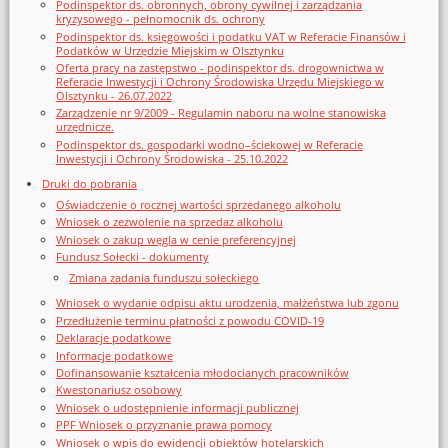
Podinspektor ds. obronnych, obrony cywilnej i zarządzania
kryzysowego - pełnomocnik ds. ochrony
Podinspektor ds. księgowości i podatku VAT w Referacie Finansów i
Podatków w Urzędzie Miejskim w Olsztynku
Oferta pracy na zastępstwo - podinspektor ds. drogownictwa w
Referacie Inwestycji i Ochrony Środowiska Urzędu Miejskiego w
Olsztynku - 26.07.2022
Zarządzenie nr 9/2009 - Regulamin naboru na wolne stanowiska
urzędnicze.
Podinspektor ds. gospodarki wodno–ściekowej w Referacie
Inwestycji i Ochrony Środowiska - 25.10.2022
Druki do pobrania
Oświadczenie o rocznej wartości sprzedanego alkoholu
Wniosek o zezwolenie na sprzedaz alkoholu
Wniosek o zakup węgla w cenie preferencyjnej
Fundusz Sołecki - dokumenty
Zmiana zadania funduszu sołeckiego
Wniosek o wydanie odpisu aktu urodzenia, małżeństwa lub zgonu
Przedłużenie terminu płatności z powodu COVID-19
Deklaracje podatkowe
Informacje podatkowe
Dofinansowanie kształcenia młodocianych pracowników
Kwestonariusz osobowy
Wniosek o udostępnienie informacji publicznej
PPF Wniosek o przyznanie prawa pomocy
Wniosek o wpis do ewidencji obiektów hotelarskich