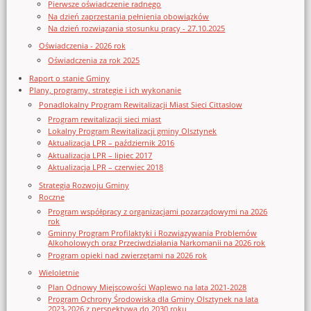
Pierwsze oświadczenie radnego
Na dzień zaprzestania pełnienia obowiązków
Na dzień rozwiązania stosunku pracy - 27.10.2025
Oświadczenia - 2026 rok
Oświadczenia za rok 2025
Raport o stanie Gminy
Plany, programy, strategie i ich wykonanie
Ponadlokalny Program Rewitalizacji Miast Sieci Cittaslow
Program rewitalizacji sieci miast
Lokalny Program Rewitalizacji gminy Olsztynek
Aktualizacja LPR – październik 2016
Aktualizacja LPR – lipiec 2017
Aktualizacja LPR – czerwiec 2018
Strategia Rozwoju Gminy
Roczne
Program współpracy z organizacjami pozarządowymi na 2026
rok
Gminny Program Profilaktyki i Rozwiązywania Problemów
Alkoholowych oraz Przeciwdziałania Narkomanii na 2026 rok
Program opieki nad zwierzętami na 2026 rok
Wieloletnie
Plan Odnowy Miejscowości Waplewo na lata 2021-2028
Program Ochrony Środowiska dla Gminy Olsztynek na lata
2023-2026 z perspektywą do 2030 roku