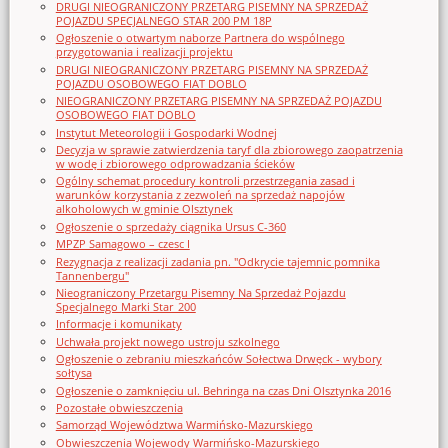
DRUGI NIEOGRANICZONY PRZETARG PISEMNY NA SPRZEDAŻ
POJAZDU SPECJALNEGO STAR 200 PM 18P
Ogłoszenie o otwartym naborze Partnera do wspólnego
przygotowania i realizacji projektu
DRUGI NIEOGRANICZONY PRZETARG PISEMNY NA SPRZEDAŻ
POJAZDU OSOBOWEGO FIAT DOBLO
NIEOGRANICZONY PRZETARG PISEMNY NA SPRZEDAŻ POJAZDU
OSOBOWEGO FIAT DOBLO
Instytut Meteorologii i Gospodarki Wodnej
Decyzja w sprawie zatwierdzenia taryf dla zbiorowego zaopatrzenia
w wodę i zbiorowego odprowadzania ścieków
Ogólny schemat procedury kontroli przestrzegania zasad i
warunków korzystania z zezwoleń na sprzedaż napojów
alkoholowych w gminie Olsztynek
Ogłoszenie o sprzedaży ciągnika Ursus C-360
MPZP Samagowo – czesc I
Rezygnacja z realizacji zadania pn. "Odkrycie tajemnic pomnika
Tannenbergu"
Nieograniczony Przetargu Pisemny Na Sprzedaż Pojazdu
Specjalnego Marki Star_200
Informacje i komunikaty
Uchwała projekt nowego ustroju szkolnego
Ogłoszenie o zebraniu mieszkańców Sołectwa Drwęck - wybory
sołtysa
Ogłoszenie o zamknięciu ul. Behringa na czas Dni Olsztynka 2016
Pozostałe obwieszczenia
Samorząd Województwa Warmińsko-Mazurskiego
Obwieszczenia Wojewody Warmińsko-Mazurskiego