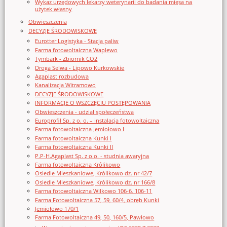
Wykaz urzędowych lekarzy weterynarii do badania mięsa na
użytek własny
Obwieszczenia
DECYZJE ŚRODOWISKOWE
Eurotter Logistyka - Stacja paliw
Farma fotowoltaiczna Waplewo
Tymbark - Zbiornik CO2
Droga Selwa - Lipowo Kurkowskie
Agaplast rozbudowa
Kanalizacja Witramowo
DECYZJE ŚRODOWISKOWE
INFORMACJE O WSZCZĘCIU POSTĘPOWANIA
Obwieszczenia - udział społeczeństwa
Europrofil Sp. z o. o. – instalacja fotowoltaiczna
Farma fotowoltaiczna Jemiołowo I
Farma fotowoltaiczna Kunki I
Farma fotowoltaiczna Kunki II
P.P-H.Agaplast Sp. z o.o. - studnia awaryjna
Farma fotowoltaiczna Królikowo
Osiedle Mieszkaniowe, Królikowo dz. nr 42/7
Osiedle Mieszkaniowe, Królikowo dz. nr 166/8
Farma fotowoltaiczna Wilkowo 106-6, 106-11
Farma Fotowoltaiczna 57, 59, 60/4, obręb Kunki
Jemiołowo 170/1
Farma Fotowoltaiczna 49, 50, 160/5, Pawłowo