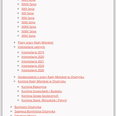
XXVIII Sesja
XXIX Sesja
XXX Sesja
XXXI Sesja
XXXII Sesja
XXXIII Sesja
XXXIV Sesja
XXXV Sesja
Plany pracy Rady Miejskiej
Interpelacje radnych
Interpelacje 2019
Interpelacje 2020
Interpelacje 2021
Interpelacje 2024
Interpelacje 2026
Sprawozdanie z pracy Rady Miejskiej w Olsztynku
Komisje Rady Miejskiej w Olsztynku
Komisja Rewizyjna
Komisja Gospodarki i Budżetu
Komisja Spraw Społecznych
Komisja Skarg, Wniosków i Petycji
Burmistrz Olsztynka
Zastępca Burmistrza Olsztynka
Sekretarz Miasta