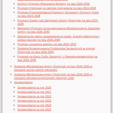
Gminny Program Wspierania Rodziny na lata 2024-2026
Program Osłonowy w zakresie dożywiania na lata 2024-2028
Program Przeciwdziałania Przemocy Domowej i Ochrony Osób
na lata 2023-2028
Program Opieki nad Zabytkami Gminy Olsztynek na lata 2025-
2028
Wieloletni Program Gospodarowania Mieszkaniowym Zasobem
Gminy na lata 2026-2030
Założenia do planu zaopatrzenia w ciepło, energię elektryczna i
paliwa gazowe na lata 2026-2040
Program usuwania azbestu na lata 2025-2032
Strategia Rozwiązywania Problemów Społecznych w gminie
Olsztynek na lata 2026-2035
Program na Rzecz Osób Starszych i z Niepełnosprawnością na
lata 2025-2030
Strategia Młodzieżowa gminy Olsztynek na lata 2026-2030 w
obszarze sportu wśród młodzieży
Strategia Młodzieżowa gminy Olsztynek na lata 2026-2030 w
obszarze zdrowia psychicznego młodych osób
Sprawozdania
Sprawozdania za rok 2020
Sprawozdania za rok 2021
Sprawozdania za rok 2022
Sprawozdania za rok 2023
Sprawozdania za rok 2024
Sprawozdania za rok 2025