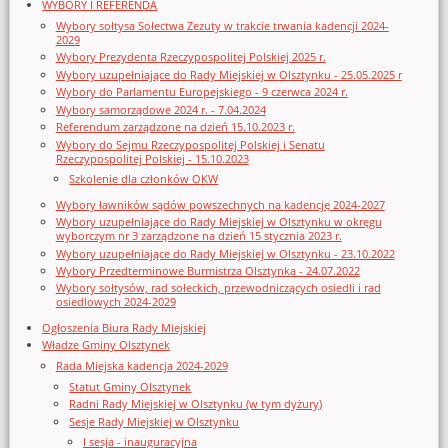
WYBORY I REFERENDA
Wybory sołtysa Sołectwa Zezuty w trakcie trwania kadencji 2024-
2029
Wybory Prezydenta Rzeczypospolitej Polskiej 2025 r.
Wybory uzupełniające do Rady Miejskiej w Olsztynku - 25.05.2025 r
Wybory do Parlamentu Europejskiego - 9 czerwca 2024 r.
Wybory samorządowe 2024 r. - 7.04.2024
Referendum zarządzone na dzień 15.10.2023 r.
Wybory do Sejmu Rzeczypospolitej Polskiej i Senatu
Rzeczypospolitej Polskiej - 15.10.2023
Szkolenie dla członków OKW
Wybory ławników sądów powszechnych na kadencję 2024-2027
Wybory uzupełniające do Rady Miejskiej w Olsztynku w okręgu
wyborczym nr 3 zarządzone na dzień 15 stycznia 2023 r.
Wybory uzupełniające do Rady Miejskiej w Olsztynku - 23.10.2022
Wybory Przedterminowe Burmistrza Olsztynka - 24.07.2022
Wybory sołtysów, rad sołeckich, przewodniczących osiedli i rad
osiedlowych 2024-2029
Ogłoszenia Biura Rady Miejskiej
Władze Gminy Olsztynek
Rada Miejska kadencja 2024-2029
Statut Gminy Olsztynek
Radni Rady Miejskiej w Olsztynku (w tym dyżury)
Sesje Rady Miejskiej w Olsztynku
I sesja - inauguracyjna