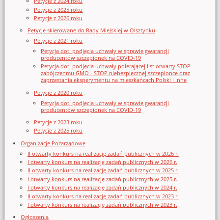
Petycje z 2024 roku
Petycje z 2025 roku
Petycje z 2026 roku
Petycje skierowane do Rady Miejskiej w Olsztynku
Petycje z 2021 roku
Petycja dot. podjęcia uchwały w sprawie gwarancji
producentów szczepionek na COVID-19
Petycja dot. podjęcia uchwały poierającej list otwarty STOP
zabójczenmu GMO - STOP niebezpiecznej szczepionce oraz
zaprzestania eksperymentu na mieszkańcach Polski i inne
Petycje z 2020 roku
Petycja dot. podjęcia uchwały w sprawie gwarancji
producentów szczepionek na COVID-19
Petycje z 2023 roku
Petycje z 2025 roku
Organizacje Pozarządowe
II otwarty konkurs na realizację zadań publicznych w 2026 r.
I otwarty konkurs na realizację zadań publicznych w 2026 r.
II otwarty konkurs na realizację zadań publicznych w 2025 r.
I otwarty konkurs na realizację zadań publicznych w 2025 r.
I otwarty konkurs na realizację zadań publicznych w 2024 r.
II otwarty konkurs na realizację zadań publicznych w 2023 r.
I otwarty konkurs na realizację zadań publicznych w 2023 r.
Ogłoszenia