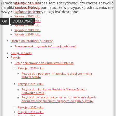
(Tracking Cookies). Możesz sam zdecydować, czy chcesz zezwolić
Wykazy z 2025 roku
na pliki cookie. Należy pamiętać, że w przypadku odrzucenia, nie
Wykazy z 2024 roku
wszystkie funkcje strony mogą być dostępne.
Wykazy z 2023 roku
Wykazy z 2022 roku
OK
ODMAWIAĆ
Wykazy z 2021 roku
Wykazy z 2020 roku
Wykazy z 2019 roku
Wykazy z 2018 roku
Dostęp do informacji publicznej
Ponowne wykorzystanie informacji publicznej
Skargi i wnioski
Petycje
Petycje skierowane do Burmistrza Olsztynka
Petycje z 2020 roku
Petycja dot. poprawy infrastruktury drogi gminnej nr
281409_5.0014
Petycje z 2021 roku
Petycja dot. konkursu: Rodzinne Miejsce Zabaw -
Podwórko NIVEA
Petycja dotycząca poprawy stanu i oznakowania dwóch
odcinków dróg gminnych biegących do granicy gminy
Petycje z 2022 roku
Petycje z 2023 roku