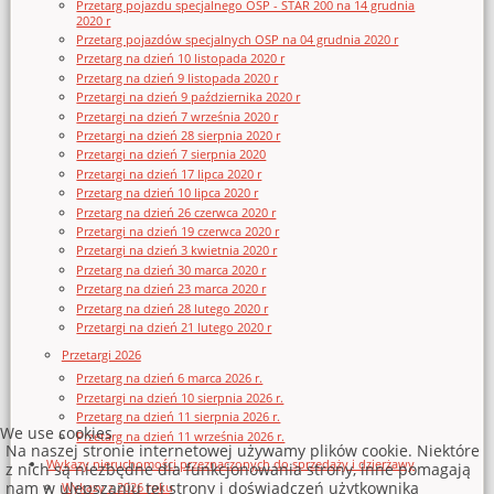
Przetarg pojazdu specjalnego OSP - STAR 200 na 14 grudnia
2020 r
Przetarg pojazdów specjalnych OSP na 04 grudnia 2020 r
Przetarg na dzień 10 listopada 2020 r
Przetarg na dzień 9 listopada 2020 r
Przetargi na dzień 9 października 2020 r
Przetargi na dzień 7 września 2020 r
Przetargi na dzień 28 sierpnia 2020 r
Przetargi na dzień 7 sierpnia 2020
Przetargi na dzień 17 lipca 2020 r
Przetarg na dzień 10 lipca 2020 r
Przetarg na dzień 26 czerwca 2020 r
Przetargi na dzień 19 czerwca 2020 r
Przetargi na dzień 3 kwietnia 2020 r
Przetarg na dzień 30 marca 2020 r
Przetarg na dzień 23 marca 2020 r
Przetarg na dzień 28 lutego 2020 r
Przetargi na dzień 21 lutego 2020 r
Przetargi 2026
Przetarg na dzień 6 marca 2026 r.
Przetargi na dzień 10 sierpnia 2026 r.
Przetarg na dzień 11 sierpnia 2026 r.
We use cookies
Przetarg na dzień 11 września 2026 r.
Na naszej stronie internetowej używamy plików cookie. Niektóre
Wykazy nieruchomości przeznaczonych do sprzedaży i dzierżawy
z nich są niezbędne dla funkcjonowania strony, inne pomagają
nam w ulepszaniu tej strony i doświadczeń użytkownika
Wykazy z 2026 roku