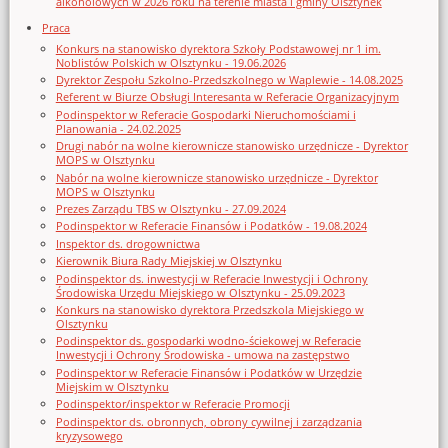
alkoholowych w 2026 roku na terenie miasta i gminy Olsztynek
Praca
Konkurs na stanowisko dyrektora Szkoły Podstawowej nr 1 im.
Noblistów Polskich w Olsztynku - 19.06.2026
Dyrektor Zespołu Szkolno-Przedszkolnego w Waplewie - 14.08.2025
Referent w Biurze Obsługi Interesanta w Referacie Organizacyjnym
Podinspektor w Referacie Gospodarki Nieruchomościami i
Planowania - 24.02.2025
Drugi nabór na wolne kierownicze stanowisko urzędnicze - Dyrektor
MOPS w Olsztynku
Nabór na wolne kierownicze stanowisko urzędnicze - Dyrektor
MOPS w Olsztynku
Prezes Zarządu TBS w Olsztynku - 27.09.2024
Podinspektor w Referacie Finansów i Podatków - 19.08.2024
Inspektor ds. drogownictwa
Kierownik Biura Rady Miejskiej w Olsztynku
Podinspektor ds. inwestycji w Referacie Inwestycji i Ochrony
Środowiska Urzędu Miejskiego w Olsztynku - 25.09.2023
Konkurs na stanowisko dyrektora Przedszkola Miejskiego w
Olsztynku
Podinspektor ds. gospodarki wodno-ściekowej w Referacie
Inwestycji i Ochrony Środowiska - umowa na zastępstwo
Podinspektor w Referacie Finansów i Podatków w Urzędzie
Miejskim w Olsztynku
Podinspektor/inspektor w Referacie Promocji
Podinspektor ds. obronnych, obrony cywilnej i zarządzania
kryzysowego