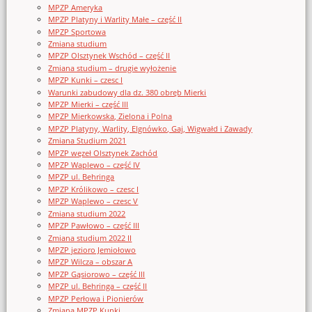
MPZP Ameryka
MPZP Platyny i Warlity Małe – część II
MPZP Sportowa
Zmiana studium
MPZP Olsztynek Wschód – część II
Zmiana studium – drugie wyłożenie
MPZP Kunki – czesc I
Warunki zabudowy dla dz. 380 obręb Mierki
MPZP Mierki – część III
MPZP Mierkowska, Zielona i Polna
MPZP Platyny, Warlity, Elgnówko, Gaj, Wigwałd i Zawady
Zmiana Studium 2021
MPZP węzeł Olsztynek Zachód
MPZP Waplewo – część IV
MPZP ul. Behringa
MPZP Królikowo – czesc I
MPZP Waplewo – czesc V
Zmiana studium 2022
MPZP Pawłowo – część III
Zmiana studium 2022 II
MPZP jezioro Jemiołowo
MPZP Wilcza – obszar A
MPZP Gąsiorowo – część III
MPZP ul. Behringa – część II
MPZP Perłowa i Pionierów
Zmiana MPZP Kunki