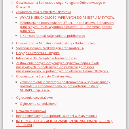
Obwieszczenia Samorządowego Kolegium Odwoławczego w
Olsztynie
Zawiadomienia Burmistrza Olsztynka
WYKAZ NIERUCHOMOŚCI WPISANYCH DO REJESTRU ZABYTKÓW.
Informacja na podstawie art. 37 ust. 1 pkt 2 ustawy o finansach
publicznych - m.in. wykonanie budżetu JST umorzenia pomoc
publiczna.
II Konkurs na realizację zadania publicznego
Obwieszczenia Ministra Infrastruktury i Budwonictwa
Sprzedaż pojazdu Volkswagen Transporter T4
Decyzje Burmistrza Olsztynka
Informacje dla Zarządców Nieruchomości
Zestawienie danych dotyczących czynszów najmu lokali
mieszkalnych, nienależących do publicznego zasobu
mieszkaniowego, w położonych na obszarze Gminy Olsztynek.
Obwieszczenia Starosty Olsztyńskiego
Zawiadomienie o wszczęciu postępowania w sprawie zmiany
pozwolenia zintegrowanego na prowadzenie instalacji
NUTRIPOL Sp. z o.o.
Ogłoszenia sprzedażowe
Ogłoszenia sprzedażowe
Uchwała reklamowa
Regionalny Zarząd Gospodarki Wodnej w Białymstoku
INFORMACJA O OPŁACIE ZA ZMNIEJSZENIE NATURALNEJ RETENCJI
TERENOWEJ