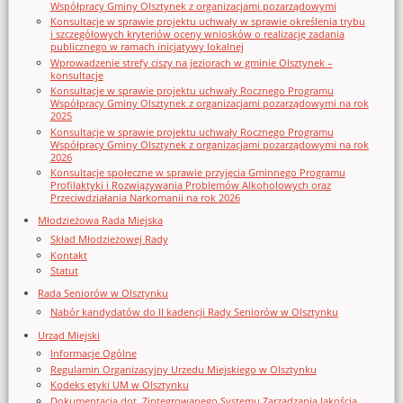
Współpracy Gminy Olsztynek z organizacjami pozarządowymi
Konsultacje w sprawie projektu uchwały w sprawie określenia trybu
i szczegółowych kryteriów oceny wniosków o realizację zadania
publicznego w ramach inicjatywy lokalnej
Wprowadzenie strefy ciszy na jeziorach w gminie Olsztynek –
konsultacje
Konsultacje w sprawie projektu uchwały Rocznego Programu
Współpracy Gminy Olsztynek z organizacjami pozarządowymi na rok
2025
Konsultacje w sprawie projektu uchwały Rocznego Programu
Współpracy Gminy Olsztynek z organizacjami pozarządowymi na rok
2026
Konsultacje społeczne w sprawie przyjęcia Gminnego Programu
Profilaktyki i Rozwiązywania Problemów Alkoholowych oraz
Przeciwdziałania Narkomanii na rok 2026
Młodzieżowa Rada Miejska
Skład Młodzieżowej Rady
Kontakt
Statut
Rada Seniorów w Olsztynku
Nabór kandydatów do II kadencji Rady Seniorów w Olsztynku
Urząd Miejski
Informacje Ogólne
Regulamin Organizacyjny Urzedu Miejskiego w Olsztynku
Kodeks etyki UM w Olsztynku
Dokumentacja dot. Zintegrowanego Systemu Zarządzania Jakością