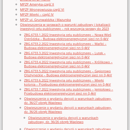
MPZP Ameryka-część II
MPZP Mrongowiusza-część VI
MPZP Mierki – część IV
MPZP ul. Grunwaldzka i Mazurska
Obwieszczenia w sprawach o warunki zabudowy i lokalizacji
inwestycji celu publicznego – rok wszczęcia sprawy do 2023
ZBG.6733.1.2022 Inwestycja celu publicznego – Nowa Wieś
Ostródzka – Budowa elektroenergetycznej sieci nn 0,4kV
ZBG.6733.2.2022 Inwestycja celu publicznego – Mańki –
Budowa elektroenergetycznej sieci nn 0,4kV
ZBG.6733.3.2022 Inwestycja celu publicznego – Lutek –
Budowa elektroenergetycznej sieci nn 0,4kV
ZBG.6733.4.2022 Inwestycja celu publicznego – Królikowo –
Budowa elektroenergetycznej sieci nn 0,4kV
ZBG.6733.5.2022 Inwestycja celu publicznego – Gąsiorowo
Olsztyneckie – Budowa elektroenergetycznej sieci nn 0,4kV
ZBG.6733.6.2022 Inwestycja celu publicznego – Mierki
kolonia – Przebudowa elektroenergetycznej sieci nn 0,4kV
ZBG.6733.7.2022 Inwestycja celu publicznego – Jemiołowo –
Przebudowa elektroenergetycznej sieci nn 0,4kV
Obwieszczenie o wydaniu decyzji o warunkach zabudowy,
dz. 36/27 obręb Waplewo
Obwieszczenie o wydaniu decyzji o warunkach zabudowy,
dz. 36/26 obręb Waplewo
Obwieszczenie o wydaniu decyzji o warunkach
zabudowy, dz. 36/26 obręb Waplewo
Obwieszczenie o wydaniu decyzji o warunkach zabudowy,