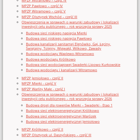
MPZP Witramowo – część IV
MPZP Pawłowo – część IV
MPZP Witramowo – część V
MPZP Olsztynek Wschód – część III
Obwieszczenia w sprawach o warunki zabudowy i lokalizacji
inwestycji celu publicznego – rok wszczęcia sprawy 2025
Budowa sieci niskiego napięcia Mierki
Budowa sieci niskiego napięcia Pawłowo
Budowa kanalizacji sanitarnej Elgnówko, Gaj, Łęciny,
Świętajny, Tolejny, Wigwałd, Wilkowo, Zawady
Budowa wodociągu Waplewo-Witramowo
Budowa wodociągu Królikowo
Budowa sieci wodociągowej Swaderki-Lipowo Kurkowskie
Budowa wodociągu i kanalizacji Witramowo
MPZP Jemiołowo - część II
MPZP Mierki - część V
MPZP Warlity Małe - część I
Obwieszczenia w sprawach o warunki zabudowy i lokalizacji
inwestycji celu publicznego – rok wszczęcia sprawy 2026
Budowa drogi dla rowerów Mierki – Swaderki - Etap 1
Budowa sieci elektroenergetycznej Królikowo
Budowa sieci elektroenergetycznej Marózek
Budowa sieci elektroenergetycznej Jemiołowo
MPZP Królikowo – część II
MPZP Olsztynek ul. Daszyńskiego – część III