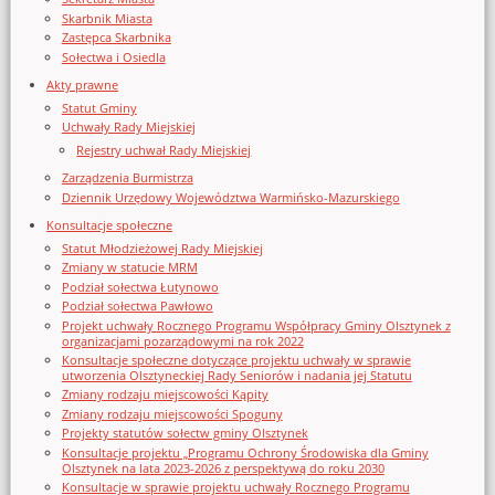
Skarbnik Miasta
Zastępca Skarbnika
Sołectwa i Osiedla
Akty prawne
Statut Gminy
Uchwały Rady Miejskiej
Rejestry uchwał Rady Miejskiej
Zarządzenia Burmistrza
Dziennik Urzędowy Województwa Warmińsko-Mazurskiego
Konsultacje społeczne
Statut Młodzieżowej Rady Miejskiej
Zmiany w statucie MRM
Podział sołectwa Łutynowo
Podział sołectwa Pawłowo
Projekt uchwały Rocznego Programu Współpracy Gminy Olsztynek z
organizacjami pozarządowymi na rok 2022
Konsultacje społeczne dotyczące projektu uchwały w sprawie
utworzenia Olsztyneckiej Rady Seniorów i nadania jej Statutu
Zmiany rodzaju miejscowości Kąpity
Zmiany rodzaju miejscowości Spoguny
Projekty statutów sołectw gminy Olsztynek
Konsultacje projektu „Programu Ochrony Środowiska dla Gminy
Olsztynek na lata 2023-2026 z perspektywą do roku 2030
Konsultacje w sprawie projektu uchwały Rocznego Programu