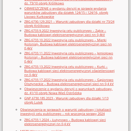
dz. 73/10 obręb Królikowo
OBWIESZCZENIE o wydaniu decyzji w sprawie wydania
warunków zabudowy dla działek 124/15 i 124/16, obręb
Lipowo Kurkowskie
ZBG.6730.129.2021 – Warunki zabudowy dla działki nr 73/24
obręb Królikowo
ZBG.6733.9.2022 Inwestycja celu publicznego – Ząbie –
Budowa kablowej elektroenergetycznej sieci nn 0,4kV
ZBG.6733.10.2022 Inwestycja celu publicznego – Mierki
(kolonia)– Budowa kablowej elektroenergetycznej sieci nn
0,4kV
ZBG.6733.11.2022 Inwestycja celu publicznego – Jemiołowo
(kolonia) – Budowa kablowej elektroenergetycznej sieci nn
0,4kV
ZBG.6733.13.2022 Inwestycja celu publicznego – Kurki –
Budowa kablowej sieci elektroenergetycznej oświetleniowej
nn 0,4kV
ZBG.6733.17.2022 Inwestycja celu publicznego – Gąsiorowo
Olsztyneckie – Budowa elektroenergetycznej sieci nn 0,4 kV
Obwieszczenie o wydaniu decyzji o warunkach zabudowy,
dz. 41/10 obręb Nowa Wieś Ostródzka
GNP.6730.185.2023 - Warunki zabudowy dla działki 1/13
obręb Lutek
Obwieszczenia w sprawach o warunki zabudowy i lokalizacji
inwestycji celu publicznego – rok wszczęcia sprawy 2024
ZBG.6733.1.2024 – Łutynowo – Budowa kablowej sieci
elektroenergetycznej nn 0,4 kV