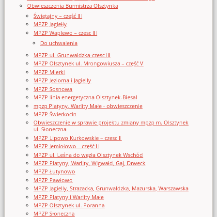
Obwieszczenia Burmistrza Olsztynka
Świętajny – część III
MPZP Jagiełły
MPZP Waplewo – czesc III
Do uchwalenia
MPZP ul. Grunwaldzka-czesc III
MPZP Olsztynek ul. Mrongowiusza – część V
MPZP Mierki
MPZP Jeziorna i Jagielly
MPZP Sosnowa
MPZP linia energetyczna Olsztynek-Biesal
mpzp Platyny, Warlity Małe - obwieszczenie
MPZP Świerkocin
Obwieszczenie w sprawie projektu zmiany mpzp m. Olsztynek
ul. Słoneczna
MPZP Lipowo Kurkowskie – czesc II
MPZP Jemiołowo – część II
MPZP ul. Leśna do węzła Olsztynek Wschód
MPZP Platyny, Warlity, Wigwałd, Gaj, Drwęck
MPZP Łutynowo
MPZP Pawłowo
MPZP Jagielly, Strazacka, Grunwaldzka, Mazurska, Warszawska
MPZP Platyny i Warlity Małe
MPZP Olsztynek ul. Poranna
MPZP Słoneczna